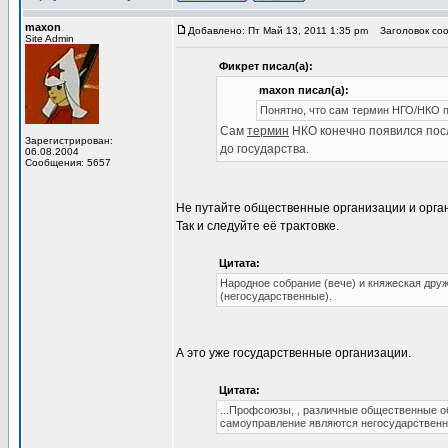
maxon
Добавлено: Пт Май 13, 2011 1:35 pm
Заголовок соо
Site Admin
Фикрет писал(а):
maxon писал(а):
Понятно, что сам термин НГО/НКО п
Сам
термин
НКО конечно появился посл
Зарегистрирован:
до государства.
06.08.2004
Сообщения: 5657
Не путайте общественные организации и орга
Так и следуйте её трактовке.
Цитата:
Народное собрание (вече) и княжеская дру
(негосударственные).
А это уже государственные организации.
Цитата:
...Профсоюзы, , различные общественные о
самоуправление являются негосударственн