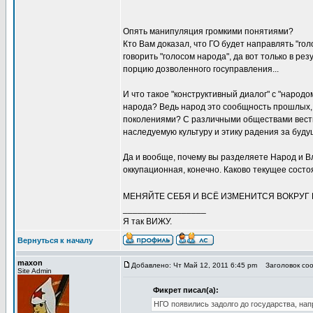
Опять манипуляция громкими понятиями?
Кто Вам доказал, что ГО будет направлять "го
говорить "голосом народа", да вот только в ре
порцию дозволенного госуправления...
И что такое "конструктивный диалог" с "народо
народа? Ведь народ это сообщность прошлых,
поколениями? С различными обществами вести 
наследуемую культуру и этику радения за буду
Да и вообще, почему вы разделяете Народ и Вл
оккупационная, конечно. Каково текущее состо
МЕНЯЙТЕ СЕБЯ И ВСЁ ИЗМЕНИТСЯ ВОКРУГ
_________________
Я так ВИЖУ.
Вернуться к началу
maxon
Добавлено: Чт Май 12, 2011 6:45 pm
Заголовок соо
Site Admin
Фикрет писал(а):
НГО появились задолго до государства, нап