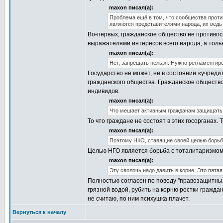
maxon писал(а):
Проблема ещё в том, что сообщества проти
являются представителями народа, их ведь 
Во-первых, гражданское общество не противост
выражателями интересов всего народа, а тольк
maxon писал(а):
Нет, запрещать нельзя. Нужно регламентир
Государство не может, не в состоянии «учреди
гражданского общества. Гражданское общест
индивидов.
maxon писал(а):
Что мешает активным гражданам защищать 
То что граждане не состоят в этих госорганах.
maxon писал(а):
Поэтому НКО, ставящие своей целью борьб
Целью НГО является борьба с тоталитаризмом, 
maxon писал(а):
Эту сволочь надо давить в корне. Это пята
Полностью согласен по поводу "правозащитных
грязной водой, рубить на корню ростки гражда
не считаю, по ним психушка плачет.
Вернуться к началу