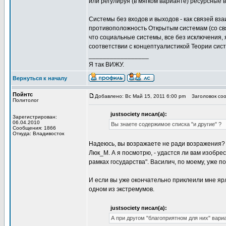
или регулируя (в мягком варианте) ресурсные
Системы без входов и выходов - как связей в
противоположность Открытым системам (со св
что социальные системы, все без исключения,
соответствии с концептуалистикой Теории сист
_________________
Я так ВИЖУ.
Вернуться к началу
Пойнтс
Добавлено: Вс Май 15, 2011 6:00 pm
Заголовок соо
Политолог
justsociety писал(а):
Зарегистрирован:
06.04.2010
Вы знаете содержимое списка "и другие" ?
Сообщения: 1866
Откуда: Владивосток
Надеюсь, вы возражаете не ради возражения? Т
Люк_М. А я посмотрю, - удастся ли вам изобре
рамках государства". Василич, по моему, уже по
И если вы уже окончательно приклеили мне яр
одном из экстремумов.
justsociety писал(а):
А при другом "благоприятном для них" вари