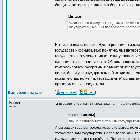
бандиты, которые решили так бороться с орга
Цитата:
Максон, я не пойму, вы предлагаете измени
государственные? Вы предлагаете построит
Нет, запрещать нельзя. Нужно регламентирова
государств и фондов. Ибо понятно, чьи интере
государство предусматривает самоуправление в
парламенты разного уровня. Общественные па
контролировать госорганы в рамках этих стру
целью борьбу с государством и "тоталитаризм
пожалуйства, но не "правозащитные" организац
прикормленные предатели.
Вернуться к началу
Фикрет
Добавлено: Сб Май 14, 2011 12:37 am
Заголовок со
Гость
maxon писал(а):
Лично я считаю тоталитарным государством
А вы задайтесь вопросом, кому это выгодно, 
тоталитарном государстве более всего заинте
гражданские права и свободы. Противостоять 