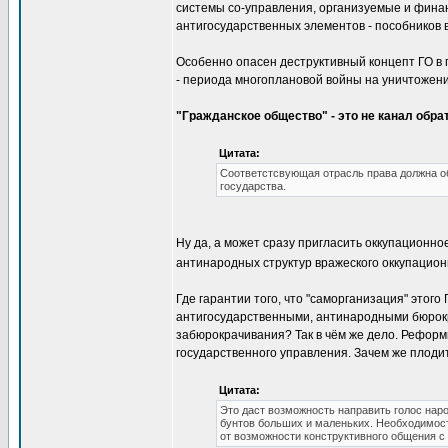
системы со-управления, организуемые и фина
антигосударственных элементов - пособников 
Особенно опасен деструктивный концепт ГО в п
- периода многоплановой войны на уничтожени
"Гражданское общество" - это не канал обра
Цитата:
Соответстсвующая отрасль права должна об
государства.
Ну да, а может сразу пригласить оккупационн
антинародных структур вражеского оккупационн
Где гарантии того, что "саморганизация" этог
антигосударственными, антинародными бюрокр
забюрокрачивания? Так в чём же дело. Реформ
государственного управления. Зачем же плод
Цитата:
Это даст возможность направить голос наро
бунтов больших и маленьких. Необходимос
от возможности конструктивного общения с 