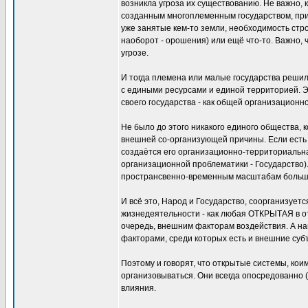
возникла угроза их существованию. Не важно, 
созданным многоплеменным государством, при
уже занятые кем-то земли, необходимость стр
наоборот - орошения) или ещё что-то. Важно, 
угрозе.
И тогда племена или малые государства решил
с едиными ресурсами и единой территорией. Э
своего государства - как общей организационн
Не было до этого никакого единого общества, ко
внешней со-организующей причины. Если есть 
создаётся его организационно-территориальна
организационной проблематики - Государство).
пространсвенно-временным масштабам больша
И всё это, Народ и Государство, соорганизуе
жизнедеятельности - как любая ОТКРЫТАЯ в о
очередь, внешним факторам воздействия. А на
факторами, среди которых есть и внешние суб
Поэтому и говорят, что открытые системы, кои
организовываться. Они всегда опосредованно
влияния.