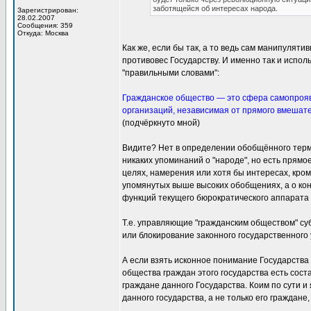
заботящейся об интересах народа.
Зарегистрирован:
28.02.2007
Сообщения: 359
Откуда: Москва
Как же, если бы так, а то ведь сам манипулят
противовес Государству. И именно так и испол
"правильными словами":
Гражданское общество — это сфера самопроя
организаций, независимая от прямого вмешат
(подчёркнуто мной)
Видите? Нет в определении обобщённого терми
никаких упоминаний о "народе", но есть прямое
целях, намерения или хотя бы интересах, кроме
упомянутых выше высоких обобщениях, а о кон
функций текущего бюрократического аппарата 
Т.е. управляющие "гражданским обществом" су
или блокирование законного государственного 
А если взять исконное понимание Государства 
общества граждан этого государства есть сост
граждане данного Государства. Коим по сути и
данного государства, а не только его граждане