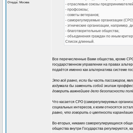
Откуда: Москва
- отраслевые союзы предпринимателей
- профсоюзы;
- советы ветеранов;
- саморегулируемые организации (СРО)
- этнические организации, например, д
- благотворительные общества;
- объединения граждан по иным критер
Список длинный.
Все перечисленные Вами общества, кроме СРО,
государственном управлении на правах альтер
подаётся именно как альтернатива системе го
Это всё равно, если бы часть пассажиров, 
вздумала бы заменить собой экипаж проффес
доверить важнейшее дело безопасности полё
Что касается СРО (саморегулируемых организа
социальных интересов, к коим относятся оста
равно, что говорить о цветности карандашей 
Во-вторых, никаких саморегулирующихся общес
общества внутри Государства регулируются, ка