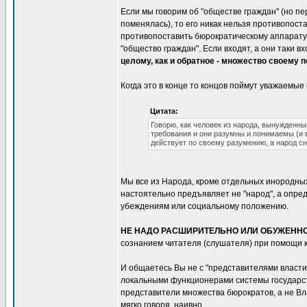
Если мы говорим об "обществе граждан" (но пе
поменялась), то его никак нельзя противопост
противопоставить бюрократическому аппарату,
"общество граждан". Если входят, а они таки в
целому, как и обратное - множество своему 
Когда это в конце то концов поймут уважаемые
Цитата:
Говорю, как человек из народа, вынужденн
требования и они разумны и понимаемы (и в
действует по своему разумению, а народ с
Мы все из Народа, кроме отдельных инородных
настоятельно предъявляет не "народ", а опред
убеждениям или социальному положению.
НЕ НАДО РАСШИРИТЕЛЬНО ИЛИ ОБУЖЕНН
сознанием читателя (слушателя) при помощи к
И общаетесь Вы не с "представителями власти
локальными функционерами системы государст
представители множества бюрократов, а не Вл
мягко говоря, наивно.