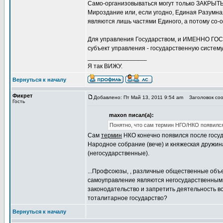
Само-организовываться могут только ЗАКРЫТЫ
Мироздание или, если угодно, Единая Разумна
являются лишь частями Единого, а потому со-ор
Для управления Государством, и ИМЕННО ГОСУ
субъект управления - государственную систему
_________________
Я так ВИЖУ.
Вернуться к началу
Фикрет
Добавлено: Пт Май 13, 2011 9:54 am
Заголовок соо
Гость
maxon писал(а):
Понятно, что сам термин НГО/НКО появился
Сам
термин
НКО конечно появился после госуд
Народное собрание (вече) и княжеская дружин
(негосударственные).
...Профсоюзы, , различные общественные объ
самоуправление являются негосударственными
законодательство и запретить деятельность в
тоталитарное государство?
Вернуться к началу