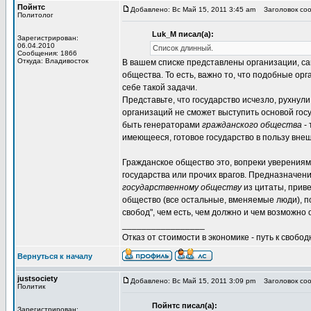
Пойнтс
Добавлено: Вс Май 15, 2011 3:45 am
Заголовок соо
Политолог
Luk_M писал(а):
Зарегистрирован:
06.04.2010
Список длинный.
Сообщения: 1866
Откуда: Владивосток
В вашем списке представлены организации, са
общества. То есть, важно то, что подобные ор
себе такой задачи.
Представьте, что государство исчезло, рухнули
организаций не сможет выступить основой гос
быть генераторами
гражданского общества
- 
имеющееся, готовое государство в пользу вне
Гражданское общество это, вопреки уверениям
государства или прочих врагов. Предназначен
государственному обществу
из цитаты, приве
общество (все остальные, вменяемые люди), п
свобод", чем есть, чем должно и чем возможно
_________________
Отказ от стоимости в экономике - путь к свобод
Вернуться к началу
justsociety
Добавлено: Вс Май 15, 2011 3:09 pm
Заголовок соо
Политик
Пойнтс писал(а):
Зарегистрирован: