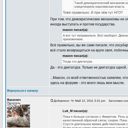
Такой демократический механизм к
олицетворяло королевская власть
Тоже правильно. И при чём тут НГО?
При том, что демократические механизмы не 
иногда выступать и против государства.
maxon писал(а):
А вот тут неправильно. Всё наоборот. Дем
приложением.
Всё правильно, вы же сами писали, что
госуда
всё стало возвращаться на круги своя, побочн
maxon писал(а):
Тогда это диктатура.
Да - это диктатура. Только не диктатура одной,
...Максон, со всей ответвенностью заявляю, чт
здесь на форуме - это всего лишь мои мысли.
Вернуться к началу
Василич
Добавлено: Чт Май 12, 2011 3:31 pm
Заголовок соо
Писатель
Luk_M писал(а):
Пока я больше согласен с Фикретом. Речь и
качественной обратной связи, скорее. Пока
Спустя длительное время действительная с
будет только через революционную ситуаци