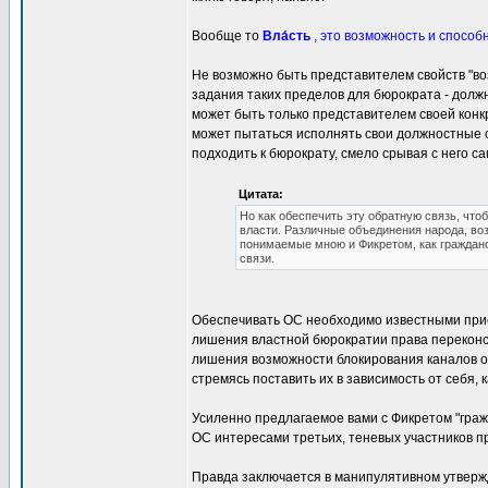
Вообще то
Вла́сть
, это возможность и способ
Не возможно быть представителем свойств "во
задания таких пределов для бюрократа - дол
может быть только представителем своей конкр
может пытаться исполнять свои должностные о
подходить к бюрократу, смело срывая с него 
Цитата:
Но как обеспечить эту обратную связь, чт
власти. Различные объединения народа, во
понимаемые мною и Фикретом, как гражданс
связи.
Обеспечивать ОС необходимо известными приё
лишения властной бюрократии права переконст
лишения возможности блокирования каналов об
стремясь поставить их в зависимость от себя,
Усиленно предлагаемое вами с Фикретом "гра
ОС интересами третьих, теневых участников п
Правда заключается в манипулятивном утвержд