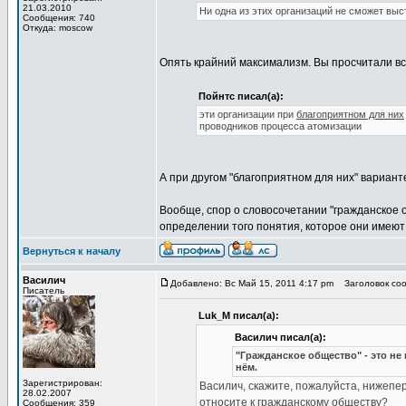
21.03.2010
Ни одна из этих организаций не сможет выс
Сообщения: 740
Откуда: moscow
Опять крайний максимализм. Вы просчитали вс
Пойнтс писал(а):
эти организации при
благоприятном для них
проводников процесса атомизации
А при другом "благоприятном для них" вариан
Вообще, спор о словосочетании "гражданское 
определении того понятия, которое они имеют 
Вернуться к началу
Василич
Добавлено: Вс Май 15, 2011 4:17 pm
Заголовок соо
Писатель
Luk_M писал(а):
Василич писал(а):
"Гражданское общество" - это не
нём.
Зарегистрирован:
Василич, скажите, пожалуйста, нижепе
28.02.2007
относите к гражданскому обществу?
Сообщения: 359