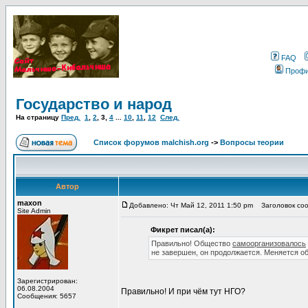
FAQ
Проф
Государство и народ
На страницу
Пред.
1
,
2
,
3
,
4
...
10
,
11
,
12
След.
Список форумов malchish.org
->
Вопросы теории
Автор
maxon
Добавлено: Чт Май 12, 2011 1:50 pm
Заголовок соо
Site Admin
Фикрет писал(а):
Правильно! Общество
самоорганизовалось
не завершен, он продолжается. Меняется об
Зарегистрирован:
06.08.2004
Правильно! И при чём тут НГО?
Сообщения: 5657