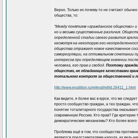
Верно. Только их почему-то не считают обычно
общества, то:
"Между понятием «гражданское общество» и 
но и весьма существенные различия. Общест
определенной стадии своего развития зрелос
несмотря на некоторую его неопределенност
общества отражает новое качественное сост
саморегуляции, на оптимальном сочетании п
интересов при определяющем значении после
человека, его прав и свобод.
Поэтому граждан
общество, не обладающее качествами граж
тотального контроля за общественной и ли
http://www.erudition.ru/referat/ref/id.28411_1.html
Как видите, я более вас в курсе, что же след
просто сообщество граждан, а тех граждан, что
понятие тоталитарного государства оказывает
современную Россию. Кто прав? Где критерии
демократические механизмы? Кто более всего
Проблема ещё в том, что сообщества противник
являются представителями народа, их ведь ни