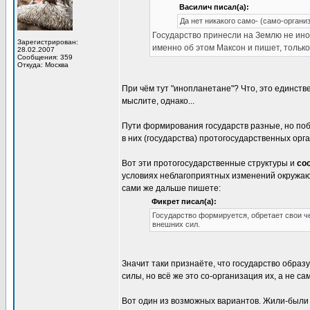
Василич писал(а):
Да нет никакого само- (само-органи
Государство принесли на Землю не ино
Зарегистрирован:
именно об этом Максон и пишет, тольк
28.02.2007
Сообщения: 359
Откуда: Москва
При чём тут "инопланетане"? Что, это единств
мыслите, однако...
Пути формирования государств разные, но по
в них (государства) протогосударственных орга
Вот эти протогосударственные структуры и
со
условиях неблагоприятных изменений окружающ
сами же дальше пишете:
Фикрет писал(а):
Государство формируется, обретает свои чер
внешних сил.
Значит таки признаёте, что государство образу
силы, но всё же это со-организация их, а не с
Вот один из возможных вариантов. Жили-были 