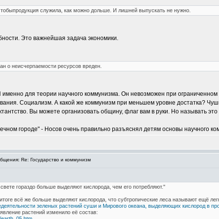
тобыпродукция служила, как можно дольше. И лишней выпускать не нужно.
бности. Это важнейшая задача экономики.
ган о неисчерпаемости ресурсов вреден.
 И именно для теории научного коммунизма. Он невозможен при ограниченном 
ания. Социализм. А какой же коммунизм при меньшем уровне достатка? Чушь
ктантство. Вы можете организовать общину, флаг вам в руки. Но называть это
нечном городе" - Носов очень правильно разъяснял детям основы научного ко
щения: Re: Государство и коммунизм
 свете гораздо больше выделяют кислорода, чем его потребляют."
итоге всё же больше выделяют кислорода, что субтропические леса называют ещё легк
едеятельности зеленых растений суши и Мирового океана, выделяющих кислород в пр
оявление растений изменило её состав:
a/earth_05.htm