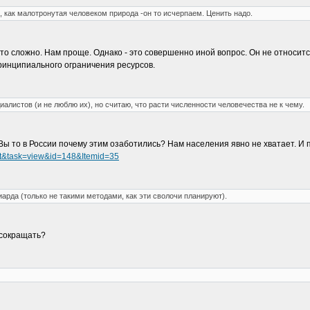
 , как малотронутая человеком природа -он то исчерпаем. Ценить надо.
о сложно. Нам проще. Однако - это совершенно иной вопрос. Он не относитс
принципиального ограничения ресурсов.
иалистов (и не люблю их), но считаю, что расти численности человечества не к чему.
Вы то в России почему этим озаботились? Нам населения явно не хватает. И 
ent&task=view&id=148&Itemid=35
арда (только не такими методами, как эти сволочи планируют).
 сокращать?