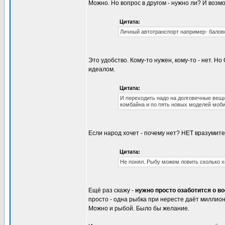
Можно. Но вопрос в другом - нужно ли? И воз
Цитата:
Личный автотранспорт например- балов
Это удобство. Кому-то нужен, кому-то - нет. 
идеалом.
Цитата:
И переходить надо на долговечные вещи
комбайна и по пять новых моделей моби
Если народ хочет - почему нет? НЕТ вразумите
Цитата:
Не понял. Рыбу можем ловить сколько х
Ещё раз скажу -
нужно просто озаботится о в
просто - одна рыбка при нересте даёт миллио
Можно и рыбой. Было бы желание.