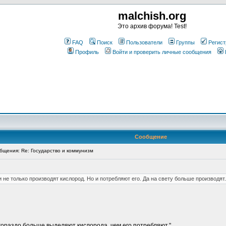
malchish.org
Это архив форума! Test!
FAQ
Поиск
Пользователи
Группы
Регист
Профиль
Войти и проверить личные сообщения
Сообщение
щения: Re: Государство и коммунизм
не только производят кислород. Но и потребляют его. Да на свету больше производят.
 гораздо больше выделяют кислорода, чем его потребляют."