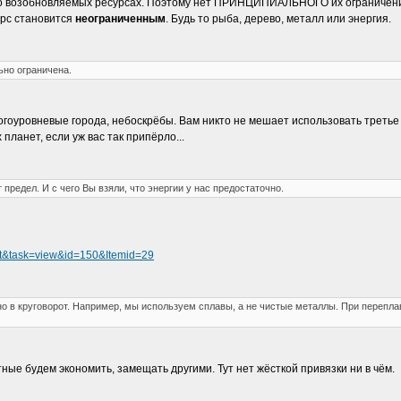
т о возобновляемых ресурсах. Поэтому нет ПРИНЦИПИАЛЬНОГО их ограничения
урс становится
неограниченным
. Будь то рыба, дерево, металл или энергия.
но ограничена.
оуровневые города, небоскрёбы. Вам никто не мешает использовать третье и
планет, если уж вас так припёрло...
редел. И с чего Вы взяли, что энергии у нас предостаточно.
ent&task=view&id=150&Itemid=29
о в круговорот. Например, мы используем сплавы, а не чистые металлы. При переплав
ные будем экономить, замещать другими. Тут нет жёсткой привязки ни в чём.