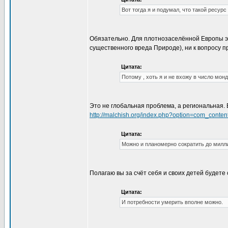
Вот тогда я и подумал, что такой ресурс
Обязательно. Для плотнозаселённой Европы эт
существенного вреда Природе), ни к вопросу 
Цитата:
Потому , хоть я и не вхожу в число монд
Это не глобальная проблема, а региональная. 
http://malchish.org/index.php?option=com_cont
Цитата:
Можно и планомерно сократить до милли
Полагаю вы за счёт себя и своих детей будете
Цитата:
И потребности умерить вполне можно.