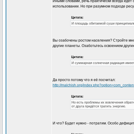
Иными словами, речь практически всегда идё
использовании. Но при разумном подходе рес
Цитата:
И площадь обитаемой суши принципиаль
Вы озабочены ростом населения? Стройте мног
другие планеты. Озаботьтесь освоением других 
Цитата:
И суммарная солнечная радиация имеет п
Да просто потому что я её посчитал:
http://malchish.org/index.php?option=com_cont
Цитата:
Но есть проблемы их вовлечения обратн
от друга придётся тратить энергию.
И что? Будет нужно - потратим. Особо дефицит