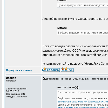
Цитата:
Лучше продумывать так производство, ч
Лишней не нужно. Нужно удовлетворить потре
Цитата:
В общем и целом , считаю , что сам сло
Пока что вреден слоган об их исчерпаемости.
разных систем. Даже СССР не выдержал отстав
ограничения потребления - это чистой воды се
Кстати, прочитайте на досуге "Незнайку в Сол
Вернуться к началу
Иванов
Добавлено: Пн Апр 18, 2011 5:20 am
Заголовок сооб
Лауреат
maxon писал(а):
Зарегистрирован:
04.05.2010
"Все растения - аэробы, но при дневном
Сообщения: 681
Откуда: Оренбург
Ещё со школы известно, что растения в 
возникла и сохраняется благодаря жизн
была в основном углекислой и только п
http://znaniya-sila.narod.ru/solarsis/zemly