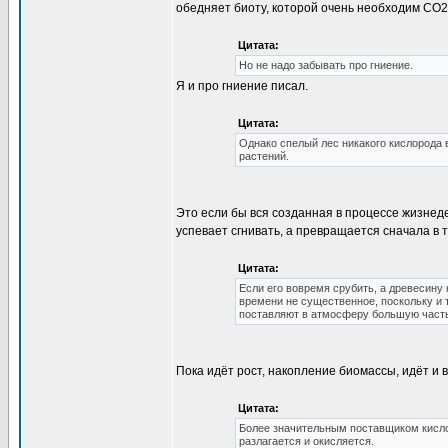
обедняет биоту, которой очень необходим СО2,
Цитата:
Но не надо забывать про гниение.
Я и про гниение писал.
Цитата:
Однако спелый лес никакого кислорода в
растений.
Это если бы вся созданная в процессе жизнеде
успевает сгнивать, а превращается сначала в т
Цитата:
Если его вовремя срубить, а древесину
времени не существенное, поскольку и 
поставляют в атмосферу большую часть 
Пока идёт рост, накопление биомассы, идёт и 
Цитата:
Более значительным поставщиком кислор
разлагается и окисляется.