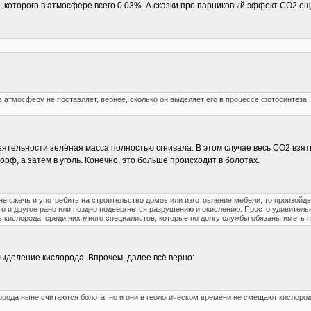
 которого в атмосфере всего 0.03%. А сказки про парниковый эффект СО2 ещ
 атмосферу не поставляет, вернее, сколько он выделяет его в процессе фотосинтеза,
ятельности зелёная масса полностью сгнивала. В этом случае весь СО2 взяты
орф, а затем в уголь. Конечно, это больше происходит в болотах.
 не сжечь и употребить на строительство домов или изготовление мебели, то произой
то и другое рано или поздно подвергнется разрушению и окислению. Просто удивитель
кислорода, среди них много специалистов, которые по долгу службы обязаны иметь п
выделение кислорода. Впрочем, далее всё верно:
ода ныне считаются болота, но и они в геологическом времени не смещают кислород