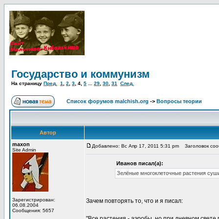
Государство и коммунизм
На страницу
Пред.
1
,
2
,
3
,
4
,
5
...
29
,
30
,
31
След.
Список форумов malchish.org
->
Вопросы теории
Автор
maxon
Добавлено: Вс Апр 17, 2011 5:31 pm
Заголовок сооб
Site Admin
Иванов писал(а):
Зелёные многоклеточные растения суши 
Зарегистрирован:
Зачем повторять то, что и я писал:
06.08.2004
Сообщения: 5657
"Все растения - аэробы, но при дневном свете