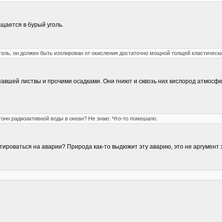
щается в бурый уголь.
голь, он должен быть изолирован от окисления достаточно мощной толщей кластически
павшей листвы и прочими осадками. Они гниют и сквозь них кислород атмосф
тонн радиоактивной воды в океан? Не знаю. Что-то помешало.
тироваться на аварии? Природа как-то выдюжит эту аварию, это не аргумент 