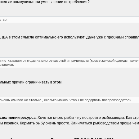
можен ли коммунизм при уменьшении потребления?
ство.
Но США в этом смысле оптимально его используют. Даже уже с пробками спра
 и отказаться от моды на многое шмотьё и причиндалы (кроме женской одежды , конеч
льников.
льных причин ограничивать в этом.
очешь или всё же столько , сколько можно, чтобы не подорвать воспроизводство?
осполнении ресурса
. Хочется много рыбы - ну постройте рыбозаводы. Как ст
ны икринок. Кормить рыбу очень просто. Заниматься рыбоводством проще чем