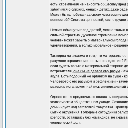
есть, стремления не наносить
обществу
вред 
заботимся о близких, женах и детях, даже отда
Может быть,
победа над своим чувством неуд
ценностей? Система ценностей, как нетрудно з
Нельзя обмануть голод диетой, можно только по
сильной страстью. Духовное стремление помог
человек может забыть о материальном голоде 
удовлетворения, а только моральное - решение
Так верна ли аксиома о том, что материальное,
разумное ограничение - есть его следствие? Ес
если судить только о материальной стороне де
потребителя,
она бы не давала ему разум
. За
акула. Есть подобный же организм на суше - кр
Человек-то с его разумом и рефлексией - зачем
материалиста, может найтись универсальный от
Однако же - я предпочитаю полагать, опираяс
челвоеческом общественном укладе. Сознание,
доминирует над заготовкой табуретки. Праведн
бытию окружения. Голодные сотрудники сельх
крепости, оставшись без командира, не скрыва
человеческий долг.
_________________