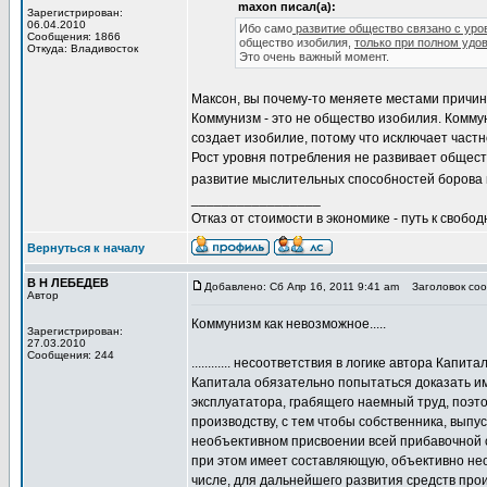
maxon писал(а):
Зарегистрирован:
06.04.2010
Ибо само
развитие общество связано с уро
Сообщения: 1866
общество изобилия,
только при полном удо
Откуда: Владивосток
Это очень важный момент.
Максон, вы почему-то меняете местами причин
Коммунизм - это не общество изобилия. Комму
создает изобилие, потому что исключает част
Рост уровня потребления не развивает обществ
развитие мыслительных способностей борова 
_________________
Отказ от стоимости в экономике - путь к свобод
Вернуться к началу
В Н ЛЕБЕДЕВ
Добавлено: Сб Апр 16, 2011 9:41 am
Заголовок сооб
Автор
Коммунизм как невозможное.....
Зарегистрирован:
27.03.2010
Сообщения: 244
............ несоответствия в логике автора К
Капитала обязательно попытаться доказать им
эксплуататора, грабящего наемный труд, поэт
производству, с тем чтобы собственника, вып
необъективном присвоении всей прибавочной с
при этом имеет составляющую, объективно нео
числе, для дальнейшего развития средств про