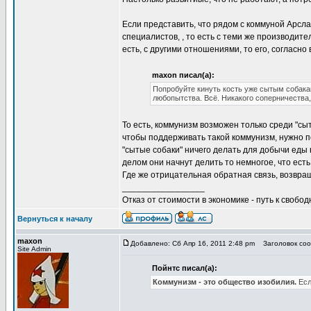
Если представить, что рядом с коммуной Арсл
специалистов, , то есть с теми же производит
есть, с другими отношениями, то его, согласн
maxon писал(а):
Попробуйте кинуть кость уже сытым собакам
любопытства. Всё. Никакого соперничества,
То есть, коммунизм возможен только среди "сы
чтобы поддерживать такой коммунизм, нужно п
"сытые собаки" ничего делать для добычи еды 
делом они начнут делить то немногое, что есть
Где же отрицательная обратная связь, возвр
_________________
Отказ от стоимости в экономике - путь к свобод
Вернуться к началу
maxon
Добавлено: Сб Апр 16, 2011 2:48 pm
Заголовок сооб
Site Admin
Пойнтс писал(а):
Коммунизм - это общество изобилия.
Есл