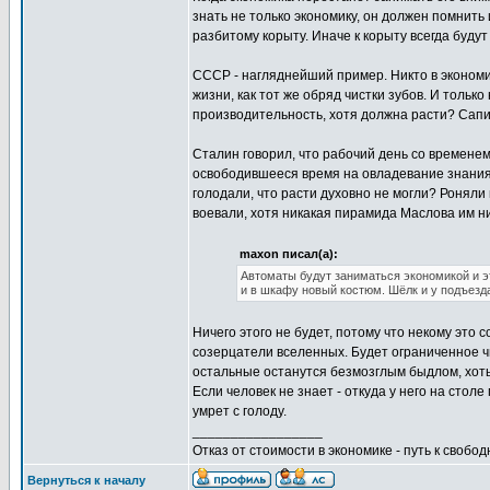
знать не только экономику, он должен помнит
разбитому корыту. Иначе к корыту всегда будут
СССР - нагляднейший пример. Никто в экономи
жизни, как тот же обряд чистки зубов. И тольк
производительность, хотя должна расти? Сап
Сталин говорил, что рабочий день со временем
освободившееся время на овладевание знаниями.
голодали, что расти духовно не могли? Роняли 
воевали, хотя никакая пирамида Маслова им н
maxon писал(а):
Автоматы будут заниматься экономикой и эт
и в шкафу новый костюм. Шёлк и у подъезд
Ничего этого не будет, потому что некому это с
созерцатели вселенных. Будет ограниченное ч
остальные останутся безмозглым быдлом, хоть
Если человек не знает - откуда у него на стол
умрет с голоду.
_________________
Отказ от стоимости в экономике - путь к свобод
Вернуться к началу