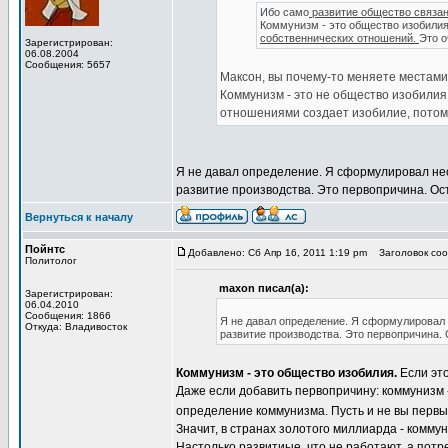
Ибо само
развитие общество связан
Коммунизм - это общество изобили
собственнических отношений.
Это о
Зарегистрирован:
06.08.2004
Сообщения: 5657
Максон, вы почему-то меняете местами
Коммунизм - это не общество изобилия
отношениями создает изобилие, потому
Я не давал определение. Я сформулировал нео
развитие производства. Это первопричина. Ос
Вернуться к началу
Пойнтс
Добавлено: Сб Апр 16, 2011 1:19 pm
Заголовок сооб
Политолог
maxon писал(а):
Зарегистрирован:
06.04.2010
Сообщения: 1866
Я не давал определение. Я сформулировал 
Откуда: Владивосток
развитие производства. Это первопричина.
Коммунизм - это общество изобилия.
Если это
Даже если добавить первопричину: коммунизм 
определение коммунизма. Пусть и не вы первы
Значит, в странах золотого миллиарда - комму
Настолько развитиые, что не работают, а по