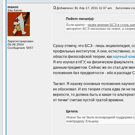
maxon
Добавлено: Вс Апр 17, 2011 11:37 am
Заголовок соо
Site Admin
Пойнтс писал(а):
Если кратко -
разве мнение БСЭ в столь ще
авторитет БСЭ нисколько не помог, а скор
Зарегистрирован:
06.08.2004
Сразу отмечу, что БСЭ - лишь энциклопедия, 
Сообщения: 5657
профильных институтов. А они, естественно, 
области философской теории, как
научный ком
Я его изучал в НГУ, на физическом факультете.
данным предметом. Сейчас же он стал для меня
положения без предвзятости - ибо в распаде 
Так вот. Я нахожу основные положения научно
их обосновал. И его теория стала едва ли не 
верности, то должна быть и какая-то альтерна
от печки" считаю пустой тратой времени.
Цитата:
Иначе бы не было всенародной поддержки (с
компрадору Ельцину.