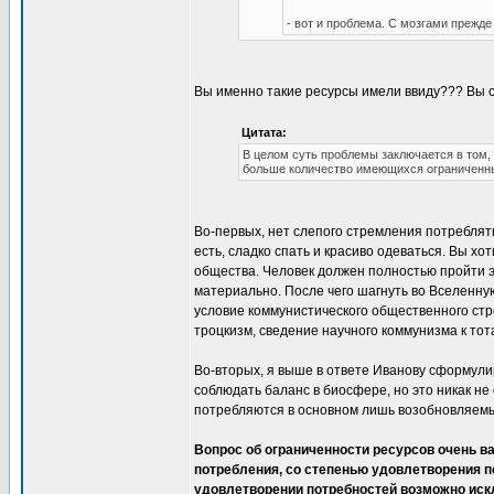
- вот и проблема. С мозгами прежде
Вы именно такие ресурсы имели ввиду??? Вы 
Цитата:
В целом суть проблемы заключается в том, 
больше количество имеющихся ограниченн
Во-первых, нет слепого стремления потреблят
есть, сладко спать и красиво одеваться. Вы хо
общества. Человек должен полностью пройти э
материально. После чего шагнуть во Вселенну
условие коммунистического общественного стр
троцкизм, сведение научного коммунизма к тот
Во-вторых, я выше в ответе Иванову сформулир
соблюдать баланс в биосфере, но это никак не
потребляются в основном лишь возобновляемые
Вопрос об ограниченности ресурсов очень в
потребления, со степенью удовлетворения п
удовлетворении потребностей возможно иск