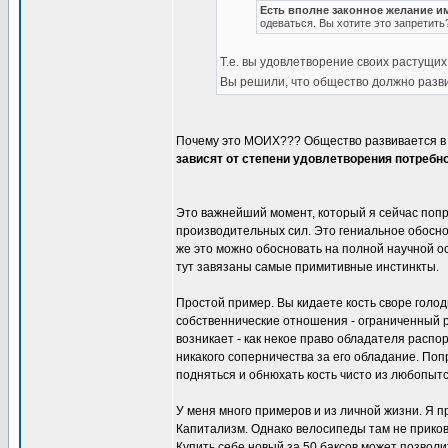
Есть вполне законное желание и
одеваться. Вы хотите это запретить
Т.е. вы удовлетворение своих растущи
Вы решили, что общество должно разв
Почему это МОИХ??? Общество развивается в
зависят от степени удовлетворения потребн
Это важнейший момент, который я сейчас попр
производительных сил. Это гениальное обосно
же это можно обосновать на полной научной о
тут завязаны самые примитивные инстинкты.
Простой пример. Вы кидаете кость своре голод
собственнические отношения - ограниченный р
возникает - как некое право обладателя распор
никакого соперничества за его обладание. Поп
подняться и обнюхать кость чисто из любопытс
У меня много примеров и из личной жизни. Я п
Капитализм. Однако велосипеды там не приковыв
Купить себе новый за 50 баксов может позволи