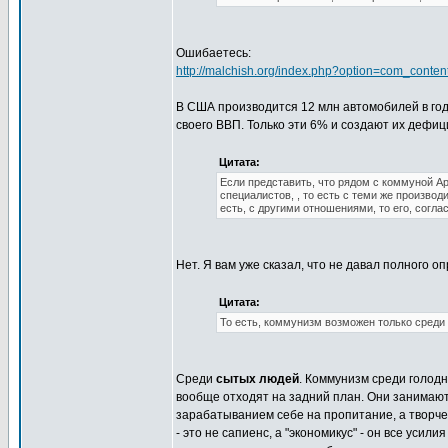
Ошибаетесь:
http://malchish.org/index.php?option=com_cont
В США производится 12 млн автомобилей в год 
своего ВВП. Только эти 6% и создают их дефиц
Цитата:
Если представить, что рядом с коммуной А
специалистов, , то есть с теми же произво
есть, с другими отношениями, то его, согл
Нет. Я вам уже сказал, что не давал полного 
Цитата:
То есть, коммунизм возможен только среди 
Среди
сытых людей
. Коммунизм среди голодн
вообще отходят на задний план. Они занимают 
зарабатыванием себе на пропитание, а творче
- это не сапиенс, а "экономикус" - он все уси