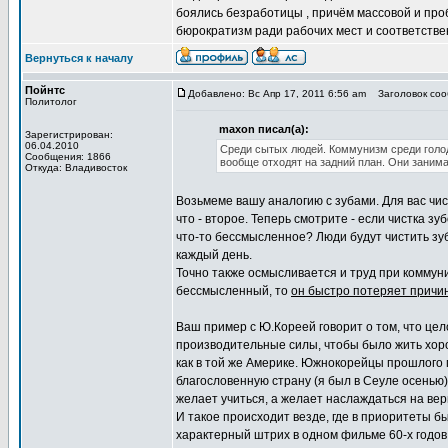
боялись безработицы , причём массовой и про
бюрократизм ради рабочих мест и соответстве
Вернуться к началу
Пойнтс
Добавлено: Вс Апр 17, 2011 6:56 am
Заголовок сооб
Политолог
maxon писал(а):
Зарегистрирован:
06.04.2010
Среди сытых людей. Коммунизм среди голод
Сообщения: 1866
вообще отходят на задний план. Они занима
Откуда: Владивосток
Возьмеме вашу аналогию с зубами. Для вас чи
что - второе. Теперь смотрите - если чистка з
что-то бессмысленное? Люди будут чистить зубы
каждый день.
Точно также осмысливается и труд при коммуни
бессмысленный, то
он быстро потеряет причи
Ваш пример с Ю.Кореей говорит о том, что цело
производительные силы, чтобы было жить хорошо
как в той же Америке. Южнокорейцы прошлого 
благословенную страну (я был в Сеуле осенью)
желает учиться, а желает наслаждаться на ве
И такое происходит везде, где в приоритеты б
характерный штрих в одном фильме 60-х годов