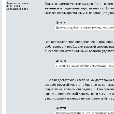
Зарегистрирован:
Только в грамматическом смысле. Лето - время
06.08.2004
неполное
определение, одно из многих. Полно
Сообщения: 5657
кажется очень правильным. Я полагаю, что да
Цитата:
Даже если добавить первопричину: коммуни
Это опять неполное определение. Строй опр
собственности необходим высокий уровень раз
обеспечения материальными благами, удовле
Цитата:
Значит, в странах золотого миллиарда - ко
Ещё в недостаточной степени. Их достаточно 
создаёт неустойчивость - общество может скак
социализма, если бы опередил США по произво
сферу идеологической борьбы, если бы у нас 
у нас покупали штаны, а не мы гонялись бы за
Цитата:
Настолько развитиые, что не работают, а 