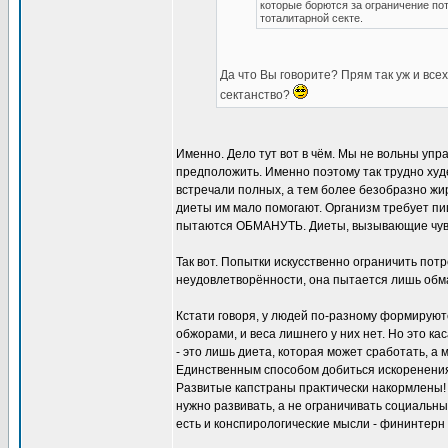
которые борются за ограничение по
тоталитарной секте.
Да что Вы говорите? Прям так уж и все
сектанство?
Именно. Дело тут вот в чём. Мы не вольны уп
предположить. Именно поэтому так трудно худ
встречали полных, а тем более безобразно жи
диеты им мало помогают. Организм требует 
пытаются ОБМАНУТЬ. Диеты, вызывающие чувс
Так вот. Попытки искусственно ограничить пот
неудовлетворённости, она пытается лишь обма
Кстати говоря, у людей по-разному формируютс
обжорами, и веса лишнего у них нет. Но это ка
- это лишь диета, которая может сработать, а
Единственным способом добиться искоренения 
Развитые капстраны практически накормлены! 
нужно развивать, а не ограничивать социальные
есть и конспирологические мысли - фининтерн 