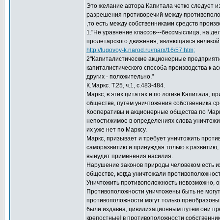
Это желание автора Капитала четко следует из
разрешения противоречий между противоположн
,то есть между собственниками средств произв
1."Не уравнение классов---бессмыслица, на де
пролетарского движения, являющаяся великой
http://lugovoy-k.narod.ru/marx/16/57.htm;
2"Капиталистические акционерные предприяти
капиталистического способа производства к а
других - положительно."
К.Маркс. Т.25, ч.1, с.483-484.
Маркс, в этих цитатах и по логике Капитала, 
обществе, путем уничтожения собственника сре
Кооперативы и акционерные общества по Марк
непостижимое в определениях слова уничтожит
их уже нет по Марксу.
Маркс, призывает и требует уничтожить проти
саморазвитию и принуждая только к развитию, 
вынудит применения насилия.
Нарушение законов природы человеком есть их н
обществе, когда уничтожали противоположность
Уничтожить противоположность невозможно, он
Противоположности уничтожены быть не могут,в
противоположности могут только преобразовыв
были издавна, цивилизационным путем они пр
крепостные] в противоположности собственник