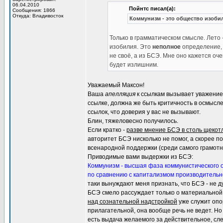
06.04.2010
Пойнтс писал(а):
Сообщения: 1866
Откуда: Владивосток
Коммунизм - это общество изоби
Только в грамматическом смысле. Лето 
изобилия. Это
неполное
определение, 
не своё, а из БСЭ. Мне оно кажется оч
будет излишним.
Уважаемый Максон!
Ваша
апелляция
к ссылкам вызывает уважение 
ссылке, должна же быть критичность в осмысл
ссылок, что доверия у вас не вызывают.
Блин, тяжеловесно получилось.
Если кратко -
разве мнение БСЭ в столь щекот
авторитет БСЭ нисколько не помог, а скорее 
всенародной поддержки (среди самого грамотно
Приводимые вами выдержки из БСЭ:
Коммунизм - высшая фаза коммунистического 
по сравнению с капитализмом производительн
таки вынуждают меня признать, что БСЭ - не д
БСЭ смело рассуждает только о материальной
над сознательной надстройкой
уже служит опо
прилагательной, она вообще речь не ведет. Но 
есть выдача желаемого за действительное, сле