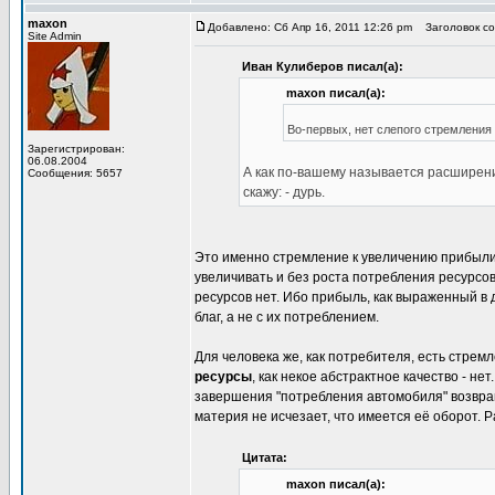
maxon
Добавлено: Сб Апр 16, 2011 12:26 pm
Заголовок соо
Site Admin
Иван Кулиберов писал(а):
maxon писал(а):
Во-первых, нет слепого стремления
Зарегистрирован:
06.08.2004
А как по-вашему называется расширен
Сообщения: 5657
скажу: - дурь.
Это именно стремление к увеличению прибыли.
увеличивать и без роста потребления ресурсов
ресурсов нет. Ибо прибыль, как выраженный в 
благ, а не с их потреблением.
Для человека же, как потребителя, есть стрем
ресурсы
, как некое абстрактное качество - не
завершения "потребления автомобиля" возвращ
материя не исчезает, что имеется её оборот. Р
Цитата:
maxon писал(а):