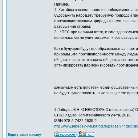
Пример.
1.-Китайцы вовремя поняли необходимость про
будоражить народ,эту требуемую природой прот
отвечающая законам природы формально ныне 
разрушения страны;
2.- КПСС при наличии всего, кроме здравомыс
появилась как не уничтожаемая и все разруша
Как в будущем будут преобразовываться проти
природы ,что противоположности между людьми
обществе, при этом задача общества состоит
оптимизировать [гармонизировать противоречи
коммунизм есть гипотетический общественный 
не будет существовать...а желающие его прак
1.Лебедев В.Н. О НЕКОТОРЫХ (неизвестны
СПб.: Изд-во Политехнического ун-та, 2010.
ISBN 978-5-7422-2635-2
http://www.lebedev-v-n.narod.ru/pages/7/index.ht
Вернуться к началу