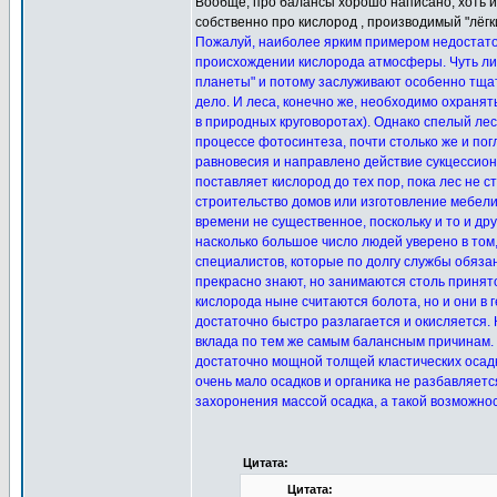
Вообще, про балансы хорошо написано, хоть и
собственно про кислород , производимый "лёг
Пожалуй, наиболее ярким примером недостато
происхождении кислорода атмосферы. Чуть ли н
планеты" и потому заслуживают особенно тщате
дело. И леса, конечно же, необходимо охраня
в природных круговоротах). Однако спелый лес
процессе фотосинтеза, почти столько же и по
равновесия и направлено действие сукцессион
поставляет кислород до тех пор, пока лес не с
строительство домов или изготовление мебели
времени не существенное, поскольку и то и др
насколько большое число людей уверено в том
специалистов, которые по долгу службы обязан
прекрасно знают, но занимаются столь принят
кислорода ныне считаются болота, но и они в
достаточно быстро разлагается и окисляется. 
вклада по тем же самым балансным причинам. 
достаточно мощной толщей кластических осадк
очень мало осадков и органика не разбавляет
захоронения массой осадка, а такой возможнос
Цитата:
Цитата: