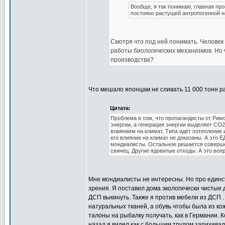
Вообще, я так понимаю, главная пр
постояно растущей антропогенной н
Смотря что под ней понимать. Челове
работы биологических механизмов. Но 
производства?
Что мешало японцам не сливать 11 000 тонн р
Цитата:
Проблема в том, что пропагандисты от Рим
энергии, а генерация энергии выделяет СО
влиянием на климат. Типа идёт потепление
его влияние на климат не доказаны. А это
мондиалисты. Остальное решается соверше
свинец. Другие ядовитые отходы. А это воп
Мне мондиалисты не интересны. Но про единст
зрения. Я поставил дома экологически чистые 
ДСП выкинуть. Также я против мебели из ДСП .
натуральных тканей, а обувь чтобы была из кож
талоны на рыбалку получать, как в Германии. К
назад я видел как с большим трудом запихивал