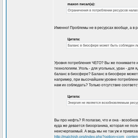
maxon писал(а):
Ограничения в потреблении ресурсов налаг
Именно! Проблемы не в ресурсах вообще, а в р
Цитата:
Баланс в биосфере может быть соблюден ли
Уровня потребления ЧЕГО? Вы же понимаете из
технологиям. Уголь - для угольных, уран - для
баланс в биосфере? Баланс в биосфере может 
например, при высочайшем уровне потребления
нам их соблюдать? Только отсутствие соответ
Цитата:
Энергия не является возобновляемым ресур
Вы про нефть? Я полагаю, что и она - возобнов
куда же девается биоорганика, которая не пол
неисчерпаемый. А ведь мы не так уж и привяза
http://malchish.org/index.php?option=com_cont