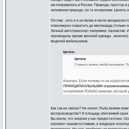
им понравилось в России- Природа, простор и р
человеком природа -он то исчерпаем. Ценить н
Потому , хоть я и не вхожу в число мондиалист
планомерно сократить до миллиарда (только н
Личный автотранспорт например- баловство. И
причиндалы (кроме женской одежды , конечно).
моделей мобильников.
Цитата:
Цитата:
Сломать можно любой механизм. По
Конечно. Если почему-то не озаботитс
ПРИНЦИПИАЛЬНЫМИ ограничениями н
потребляем ТОЛЬКО энергию, которой у
Как так не связан? Не понял. Рыбу можем ловит
воспроизводство? И площадь обитаемой суши 
Вы взяли, что энергии у нас предостаточно. Ос
угрожает нашим потомкам, а грядущее похолод