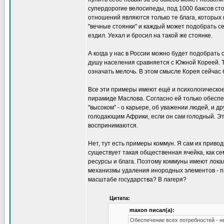
супердорогие велосипеды, под 1000 баксов ст
отношений являются только те блага, которых 
"вечные стоянки" и каждый может подобрать се
ездил. Уехал и бросил на такой же стоянке.
А когда у нас в России можно будет подобрать 
душу населения сравняется с Южной Кореей. То
означать мелочь. В этом смысле Корея сейчас 
Все эти примеры имеют ещё и психологическое
пирамиде Маслова. Согласно ей только обеспе
"высоком" - о карьере, об уважении людей, и 
голодающим Африки, если он сам голодный. Эт
воспринимаются.
Нет, тут есть примеры коммун. Я сам их приво
существует такая общественная ячейка, как се
ресурсы и блага. Поэтому коммуны имеют локал
механизмы удаления инородных элементов - пр
масштабе государства? В лагеря?
Цитата:
maxon писал(а):
Обеспечение всех потребностей - 