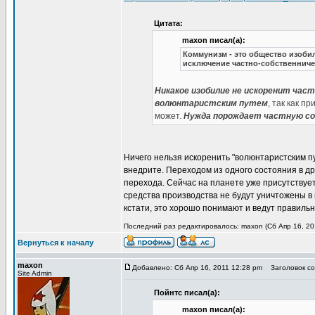
Цитата:
maxon писал(а):
Коммунизм - это общество изоби
исключение частно-собственниче
Никакое изобилие не искоренит час
волюнтаристским путем
, так как 
может.
Нужда порождает частную со
Ничего нельзя искоренить "волюнтаристским пу
внедрите. Переходом из одного состояния в др
перехода. Сейчас на планете уже присутствуе
средства производства не будут уничтожены в
кстати, это хорошо понимают и ведут правильн
Последний раз редактировалось: maxon (Сб Апр 16, 201
Вернуться к началу
maxon
Добавлено: Сб Апр 16, 2011 12:28 pm
Заголовок соо
Site Admin
Пойнтс писал(а):
maxon писал(а):