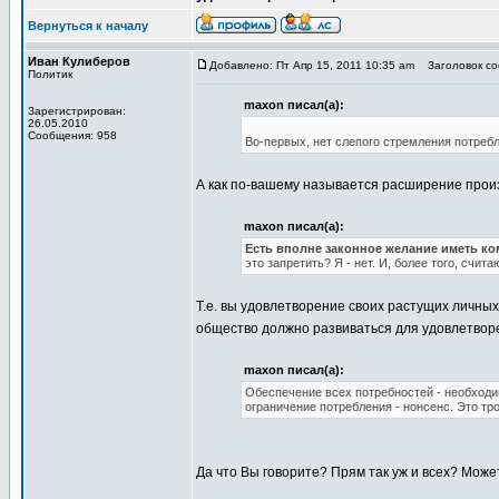
Вернуться к началу
Иван Кулиберов
Добавлено: Пт Апр 15, 2011 10:35 am
Заголовок соо
Политик
maxon писал(а):
Зарегистрирован:
26.05.2010
Сообщения: 958
Во-первых, нет слепого стремления потреб
А как по-вашему называется расширение произ
maxon писал(а):
Есть вполне законное желание иметь к
это запретить? Я - нет. И, более того, счи
Т.е. вы удовлетворение своих растущих личны
общество должно развиваться для удовлетво
maxon писал(а):
Обеспечение всех потребностей - необходи
ограничение потребления - нонсенс. Это тр
Да что Вы говорите? Прям так уж и всех? Може