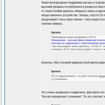
Такая всенародная поддержка как раз и подтв
высокий уровень потребления в развитых капс
от перестройки удалось обмануть лишь в одно
общественного устройства. Теперь, спустя 20 
продолжают гнуть свою линию - типа недостато
тактика обмана.
Цитата:
Приводимые вами выдержки из БСЭ:
Коммунизм - высшая фаза коммунистическо
высшая по сравнению с капитализмом прои
таки вынуждают меня признать, что БСЭ - н
оговорки, БСЭ смело рассуждает только о 
Конечно. Ибо основой марксистской философи
Цитата:
БСЭ подразумевает, что для читателя
приор
в понимании...
Это очень правильно подмечено. Для меня это
"бытиё определяет сознание". Те, кто считает 