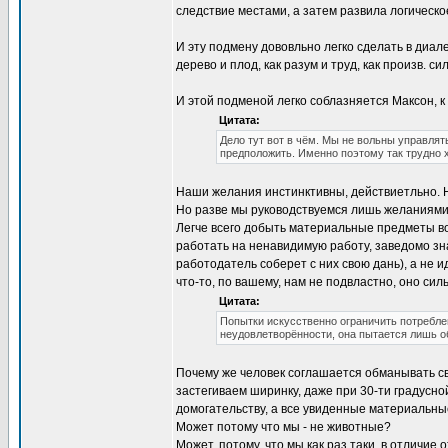
следствие местами, а затем развила логическо
И эту подмену дововльно легко сделать в диале
дерево и плод, как разум и труд, как произв. с
И этой подменой легко соблазняется Максон, 
Цитата:
Дело тут вот в чём. Мы не вольны управля
предположить. Именно поэтому так трудно 
Наши желания инстинктивны, действиетльно. Н
Но разве мы руководствуемся лишь желаниями
Легче всего добыть материальные предметы в
работать на ненавидимую работу, заведомо зна
работодатель соберет с них свою дань), а не
что-то, по вашему, нам не подвластно, оно сил
Цитата:
Попытки искусственно ограничить потребле
неудовлетворённости, она пытается лишь об
Почему же человек соглашается обманывать сво
застегиваем ширинку, даже при 30-ти градусн
домогательству, а все увиденные материальны
Может потому что мы - не животные?
Может, потому, что мы как раз таки, в отличие