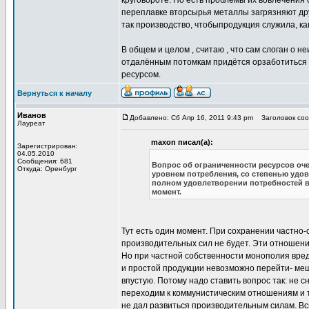
круговороте. Но есть проблемы их вовлечения 
переплавке вторсырья металлы загрязняют друг
так производство, чтобыпродукция служила, ка
В общем и целом , считаю , что сам слоган о 
отдалённым потомкам придётся орзаботиться 
ресурсом.
Вернуться к началу
Иванов
Добавлено: Сб Апр 16, 2011 9:43 pm
Заголовок сооб
Лауреат
maxon писал(а):
Зарегистрирован:
04.05.2010
Сообщения: 681
Вопрос об ограниченности ресурсов оче
Откуда: Оренбург
уровнем потребления, со степенью удов
полном удовлетворении потребностей в
момент.
Тут есть один момент. При сохранении частно
производительных сил не будет. Эти отношени
Но при частной собственности монополия вред
и простой продукции невозможно перейти- меш
впустую. Потому надо ставить вопрос так: не 
переходим к коммунистическим отношениям и т
не дал развиться производительным силам. Вс