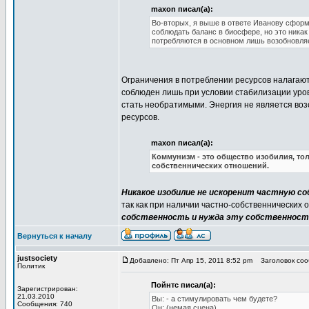
maxon писал(а):
Во-вторых, я выше в ответе Иванову сформ
соблюдать баланс в биосфере, но это никак
потребляются в основном лишь возобновляе
Ограничения в потреблении ресурсов налагаю
соблюден лишь при условии стабилизации уро
стать необратимыми. Энергия не является воз
ресурсов.
maxon писал(а):
Коммунизм - это общество изобилия, т
собственнических отношений.
Никакое изобилие не искоренит частную 
так как при наличии частно-собственнических
собственность и нужда эту собственност
Вернуться к началу
justsociety
Добавлено: Пт Апр 15, 2011 8:52 pm
Заголовок сооб
Политик
Пойнтс писал(а):
Зарегистрирован:
21.03.2010
Вы: - а стимулировать чем будете?
Сообщения: 740
Он: (немая сцена)