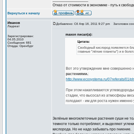
Отказ от стоимости в экономике - путь к свобод
Вернуться к началу
Иванов
Добавлено: Сб Апр 16, 2011 9:27 pm
Заголовок сооб
Лауреат
maxon писал(а):
Зарегистрирован:
04.05.2010
Цитата:
Сообщения: 681
Откуда: Оренбург
Свободный кислород появляется бла
главные "лёгкие планеты") и в болота
Вот это утверждение мне совершенно 
растениями.
:
http://www.ecosystema.ru/07referats/01/p
При этом накапливаются углеводороды.
стадии, что высосал из атмосферы весь
голодают - им для роста нужен именно 
Зелёные многоклеточные растения суши не толь
темноте только потребляют, и выделяют углеки
кислорода. Но не надо забывать про гниение.