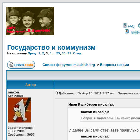
FAQ
Проф
Государство и коммунизм
На страницу
Пред.
1
,
2
,
3
,
4
...
29
,
30
,
31
След.
Список форумов malchish.org
->
Вопросы теории
Автор
maxon
Добавлено: Пт Апр 15, 2011 7:37 am
Заголовок сооб
Site Admin
Иван Кулиберов писал(а):
maxon писал(а):
Вопрос я задал вам. Так каких имен
Зарегистрирован:
И далее Вы сами отвечаете правильно 
06.08.2004
Сообщения: 5657
maxon писал(а):