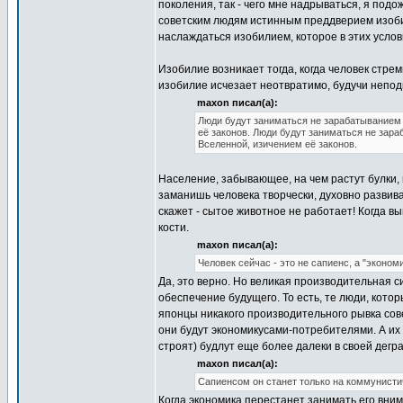
поколения, так - чего мне надрываться, я подо
советским людям истинным преддверием изобили
наслаждаться изобилием, которое в этих услов
Изобилие возникает тогда, когда человек стрем
изобилие исчезает неотвратимо, будучи непо
maxon писал(а):
Люди будут заниматься не зарабатыванием 
её законов. Люди будут заниматься не зара
Вселенной, изичением её законов.
Население, забывающее, на чем растут булки,
заманишь человека творчески, духовно развива
скажет - сытое животное не работает! Когда в
кости.
maxon писал(а):
Человек сейчас - это не сапиенс, а "эконом
Да, это верно. Но великая производительная с
обеспечение будущего. То есть, те люди, кото
японцы никакого производительного рывка сове
они будут экономикусами-потребителями. А их
строят) будлут еще более далеки в своей дегра
maxon писал(а):
Сапиенсом он станет только на коммунистич
Когда экономика перестанет занимать его вним