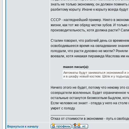
знать не только экономику, он должен помнит
разбитому корыту. Иначе к корыту всегда будут
СССР - нагляднейший пример. Никто в экономи
жизни, как тот же обряд чистки зубов. И тольк
производительность, хотя должна расти? Сап
Сталин говорил, что рабочий день со временем
освободившееся время на овладевание знаниями.
голодали, что расти духовно не могли? Роняли 
воевали, хотя никакая пирамида Маслова им н
maxon писал(а):
Автоматы будут заниматься экономикой и эт
и в шкафу новый костюм. Шёлк и у подъезд
Ничего этого не будет, потому что некому это с
созерцатели вселенных. Будет ограниченное ч
остальные останутся безмозглым быдлом, хоть
Если человек не знает - откуда у него на стол
умрет с голоду.
_________________
Отказ от стоимости в экономике - путь к свобод
Вернуться к началу