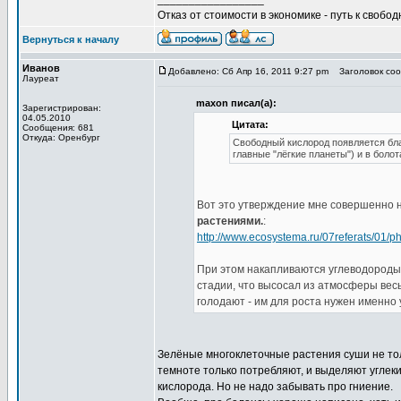
Отказ от стоимости в экономике - путь к свобод
Вернуться к началу
Иванов
Добавлено: Сб Апр 16, 2011 9:27 pm
Заголовок сооб
Лауреат
maxon писал(а):
Зарегистрирован:
04.05.2010
Цитата:
Сообщения: 681
Откуда: Оренбург
Свободный кислород появляется бла
главные "лёгкие планеты") и в болота
Вот это утверждение мне совершенно 
растениями.
:
http://www.ecosystema.ru/07referats/01/p
При этом накапливаются углеводороды.
стадии, что высосал из атмосферы весь
голодают - им для роста нужен именно 
Зелёные многоклеточные растения суши не толь
темноте только потребляют, и выделяют углеки
кислорода. Но не надо забывать про гниение.