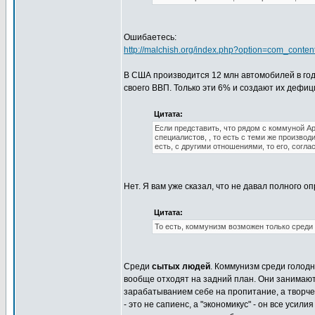
Ошибаетесь:
http://malchish.org/index.php?option=com_cont
В США производится 12 млн автомобилей в год 
своего ВВП. Только эти 6% и создают их дефиц
Цитата:
Если представить, что рядом с коммуной А
специалистов, , то есть с теми же произво
есть, с другими отношениями, то его, согл
Нет. Я вам уже сказал, что не давал полного 
Цитата:
То есть, коммунизм возможен только среди 
Среди
сытых людей
. Коммунизм среди голодн
вообще отходят на задний план. Они занимают 
зарабатыванием себе на пропитание, а творче
- это не сапиенс, а "экономикус" - он все уси