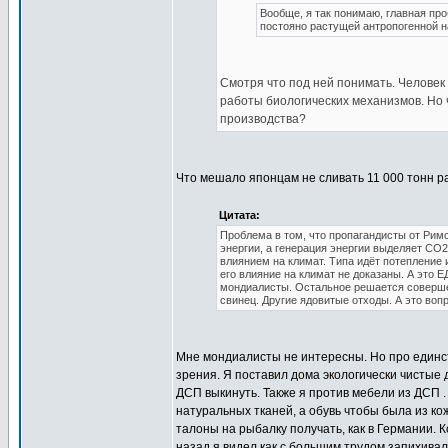
Вообще, я так понимаю, главная пр
постояно растущей антропогенной н
Смотря что под ней понимать. Челове
работы биологических механизмов. Но 
производства?
Что мешало японцам не сливать 11 000 тонн р
Цитата:
Проблема в том, что пропагандисты от Рим
энергии, а генерация энергии выделяет СО
влиянием на климат. Типа идёт потепление
его влияние на климат не доказаны. А это
мондиалисты. Остальное решается соверше
свинец. Другие ядовитые отходы. А это воп
Мне мондиалисты не интересны. Но про единст
зрения. Я поставил дома экологически чистые 
ДСП выкинуть. Также я против мебели из ДСП .
натуральных тканей, а обувь чтобы была из кож
талоны на рыбалку получать, как в Германии. К
назад я видел как с большим трудом запихивал