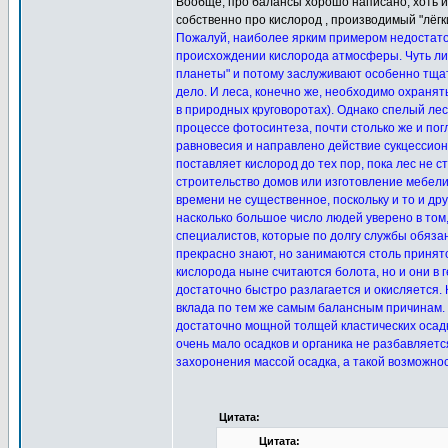
Вообще, про балансы хорошо написано, хоть и
собственно про кислород , производимый "лёг
Пожалуй, наиболее ярким примером недостато
происхождении кислорода атмосферы. Чуть ли н
планеты" и потому заслуживают особенно тщате
дело. И леса, конечно же, необходимо охраня
в природных круговоротах). Однако спелый лес
процессе фотосинтеза, почти столько же и по
равновесия и направлено действие сукцессион
поставляет кислород до тех пор, пока лес не с
строительство домов или изготовление мебели
времени не существенное, поскольку и то и др
насколько большое число людей уверено в том
специалистов, которые по долгу службы обязан
прекрасно знают, но занимаются столь принят
кислорода ныне считаются болота, но и они в
достаточно быстро разлагается и окисляется. 
вклада по тем же самым балансным причинам. 
достаточно мощной толщей кластических осадк
очень мало осадков и органика не разбавляет
захоронения массой осадка, а такой возможнос
Цитата:
Цитата: