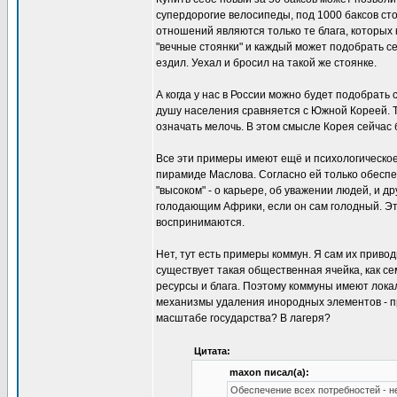
супердорогие велосипеды, под 1000 баксов ст
отношений являются только те блага, которых 
"вечные стоянки" и каждый может подобрать се
ездил. Уехал и бросил на такой же стоянке.
А когда у нас в России можно будет подобрать 
душу населения сравняется с Южной Кореей. То
означать мелочь. В этом смысле Корея сейчас 
Все эти примеры имеют ещё и психологическое
пирамиде Маслова. Согласно ей только обеспе
"высоком" - о карьере, об уважении людей, и 
голодающим Африки, если он сам голодный. Эт
воспринимаются.
Нет, тут есть примеры коммун. Я сам их приво
существует такая общественная ячейка, как се
ресурсы и блага. Поэтому коммуны имеют локал
механизмы удаления инородных элементов - пр
масштабе государства? В лагеря?
Цитата:
maxon писал(а):
Обеспечение всех потребностей - 