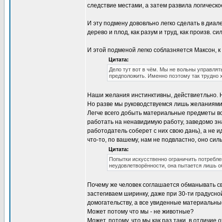
следствие местами, а затем развила логическо
И эту подмену дововльно легко сделать в диале
дерево и плод, как разум и труд, как произв. с
И этой подменой легко соблазняется Максон, 
Цитата:
Дело тут вот в чём. Мы не вольны управля
предположить. Именно поэтому так трудно 
Наши желания инстинктивны, действиетльно. Н
Но разве мы руководствуемся лишь желаниями
Легче всего добыть материальные предметы в
работать на ненавидимую работу, заведомо зна
работодатель соберет с них свою дань), а не
что-то, по вашему, нам не подвластно, оно сил
Цитата:
Попытки искусственно ограничить потребле
неудовлетворённости, она пытается лишь об
Почему же человек соглашается обманывать сво
застегиваем ширинку, даже при 30-ти градусн
домогательству, а все увиденные материальны
Может потому что мы - не животные?
Может, потому, что мы как раз таки, в отличие