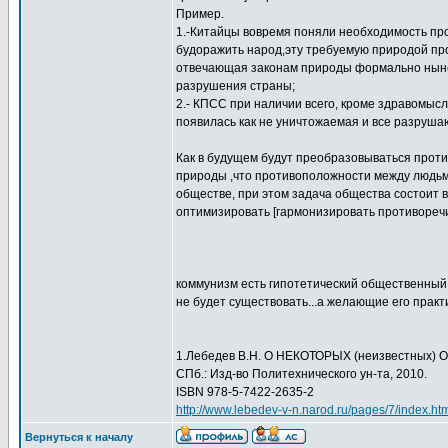
Пример.
1.-Китайцы вовремя поняли необходимость про
будоражить народ,эту требуемую природой прот
отвечающая законам природы формально ныне 
разрушения страны;
2.- КПСС при наличии всего, кроме здравомыс
появилась как не уничтожаемая и все разруша
Как в будущем будут преобразовываться проти
природы ,что противоположности между людьми
обществе, при этом задача общества состоит
оптимизировать [гармонизировать противоречи
коммунизм есть гипотетический общественный 
не будет существовать...а желающие его прак
1.Лебедев В.Н. О НЕКОТОРЫХ (неизвестны
СПб.: Изд-во Политехнического ун-та, 2010.
ISBN 978-5-7422-2635-2
http://www.lebedev-v-n.narod.ru/pages/7/index.ht
Вернуться к началу