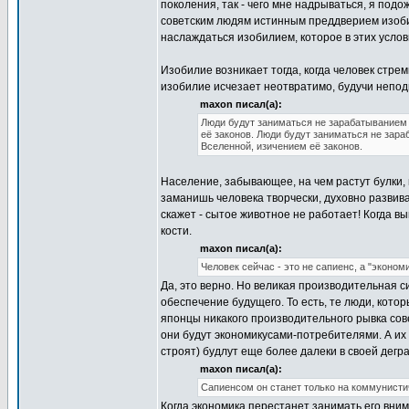
поколения, так - чего мне надрываться, я подо
советским людям истинным преддверием изобили
наслаждаться изобилием, которое в этих услов
Изобилие возникает тогда, когда человек стрем
изобилие исчезает неотвратимо, будучи непо
maxon писал(а):
Люди будут заниматься не зарабатыванием 
её законов. Люди будут заниматься не зара
Вселенной, изичением её законов.
Население, забывающее, на чем растут булки,
заманишь человека творчески, духовно развива
скажет - сытое животное не работает! Когда в
кости.
maxon писал(а):
Человек сейчас - это не сапиенс, а "эконом
Да, это верно. Но великая производительная с
обеспечение будущего. То есть, те люди, кото
японцы никакого производительного рывка сове
они будут экономикусами-потребителями. А их
строят) будлут еще более далеки в своей дегра
maxon писал(а):
Сапиенсом он станет только на коммунистич
Когда экономика перестанет занимать его вним