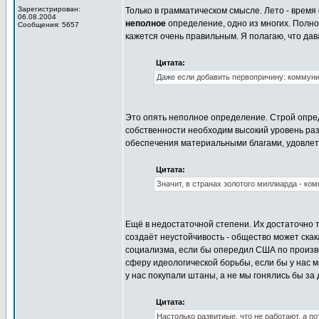
Зарегистрирован:
Только в грамматическом смысле. Лето - время
06.08.2004
неполное
определение, одно из многих. Полно
Сообщения: 5657
кажется очень правильным. Я полагаю, что да
Цитата:
Даже если добавить первопричину: коммуни
Это опять неполное определение. Строй опр
собственности необходим высокий уровень раз
обеспечения материальными благами, удовле
Цитата:
Значит, в странах золотого миллиарда - ко
Ещё в недостаточной степени. Их достаточно 
создаёт неустойчивость - общество может скак
социализма, если бы опередил США по произво
сферу идеологической борьбы, если бы у нас 
у нас покупали штаны, а не мы гонялись бы за
Цитата:
Настолько развитиые, что не работают, а 