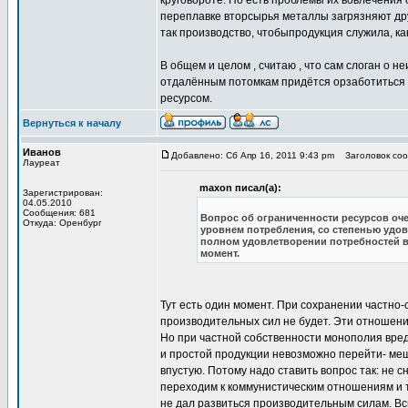
круговороте. Но есть проблемы их вовлечения 
переплавке вторсырья металлы загрязняют друг
так производство, чтобыпродукция служила, ка
В общем и целом , считаю , что сам слоган о 
отдалённым потомкам придётся орзаботиться 
ресурсом.
Вернуться к началу
Иванов
Добавлено: Сб Апр 16, 2011 9:43 pm
Заголовок сооб
Лауреат
maxon писал(а):
Зарегистрирован:
04.05.2010
Сообщения: 681
Вопрос об ограниченности ресурсов оче
Откуда: Оренбург
уровнем потребления, со степенью удов
полном удовлетворении потребностей в
момент.
Тут есть один момент. При сохранении частно
производительных сил не будет. Эти отношени
Но при частной собственности монополия вред
и простой продукции невозможно перейти- меш
впустую. Потому надо ставить вопрос так: не 
переходим к коммунистическим отношениям и т
не дал развиться производительным силам. Вс