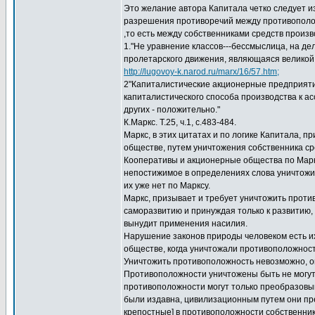
Это желание автора Капитала четко следует из
разрешения противоречий между противоположн
,то есть между собственниками средств произв
1."Не уравнение классов---бессмыслица, на де
пролетарского движения, являющаяся великой
http://lugovoy-k.narod.ru/marx/16/57.htm;
2"Капиталистические акционерные предприяти
капиталистического способа производства к а
других - положительно."
К.Маркс. Т.25, ч.1, с.483-484.
Маркс, в этих цитатах и по логике Капитала, 
обществе, путем уничтожения собственника сре
Кооперативы и акционерные общества по Марк
непостижимое в определениях слова уничтожит
их уже нет по Марксу.
Маркс, призывает и требует уничтожить проти
саморазвитию и принуждая только к развитию, 
вынудит применения насилия.
Нарушение законов природы человеком есть их н
обществе, когда уничтожали противоположность
Уничтожить противоположность невозможно, он
Противоположности уничтожены быть не могут,в
противоположности могут только преобразовыв
были издавна, цивилизационным путем они пр
крепостные] в противоположности собственник