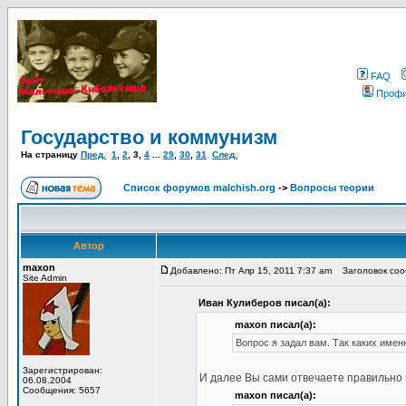
FAQ
Проф
Государство и коммунизм
На страницу
Пред.
1
,
2
,
3
,
4
...
29
,
30
,
31
След.
Список форумов malchish.org
->
Вопросы теории
Автор
maxon
Добавлено: Пт Апр 15, 2011 7:37 am
Заголовок сооб
Site Admin
Иван Кулиберов писал(а):
maxon писал(а):
Вопрос я задал вам. Так каких имен
Зарегистрирован:
И далее Вы сами отвечаете правильно 
06.08.2004
Сообщения: 5657
maxon писал(а):