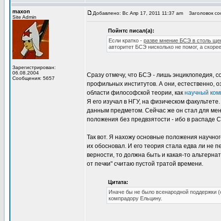
maxon
Добавлено: Вс Апр 17, 2011 11:37 am
Заголовок соо
Site Admin
Пойнтс писал(а):
Если кратко -
разве мнение БСЭ в столь ще
авторитет БСЭ нисколько не помог, а скор
Зарегистрирован:
06.08.2004
Сразу отмечу, что БСЭ - лишь энциклопедия, 
Сообщения: 5657
профильных институтов. А они, естественно, 
области философской теории, как
научный ком
Я его изучал в НГУ, на физическом факультете.
данным предметом. Сейчас же он стал для меня
положения без предвзятости - ибо в распаде 
Так вот. Я нахожу основные положения научно
их обосновал. И его теория стала едва ли не 
верности, то должна быть и какая-то альтерна
от печки" считаю пустой тратой времени.
Цитата:
Иначе бы не было всенародной поддержки (с
компрадору Ельцину.