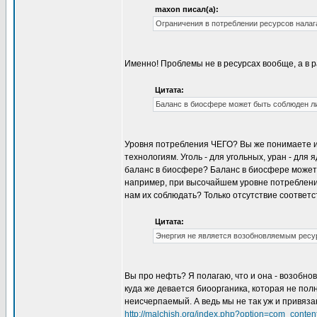
maxon писал(а):
Ограничения в потреблении ресурсов налаг
Именно! Проблемы не в ресурсах вообще, а в р
Цитата:
Баланс в биосфере может быть соблюден ли
Уровня потребления ЧЕГО? Вы же понимаете из
технологиям. Уголь - для угольных, уран - для
баланс в биосфере? Баланс в биосфере может 
например, при высочайшем уровне потребления
нам их соблюдать? Только отсутствие соответ
Цитата:
Энергия не является возобновляемым ресур
Вы про нефть? Я полагаю, что и она - возобнов
куда же девается биоорганика, которая не пол
неисчерпаемый. А ведь мы не так уж и привяза
http://malchish.org/index.php?option=com_cont