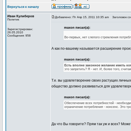
Вернуться к началу
Иван Кулиберов
Добавлено: Пт Апр 15, 2011 10:35 am
Заголовок соо
Политик
maxon писал(а):
Зарегистрирован:
26.05.2010
Сообщения: 958
Во-первых, нет слепого стремления потреб
А как по-вашему называется расширение произ
maxon писал(а):
Есть вполне законное желание иметь к
это запретить? Я - нет. И, более того, счи
Т.е. вы удовлетворение своих растущих личны
общество должно развиваться для удовлетво
maxon писал(а):
Обеспечение всех потребностей - необходи
ограничение потребления - нонсенс. Это тр
Да что Вы говорите? Прям так уж и всех? Може