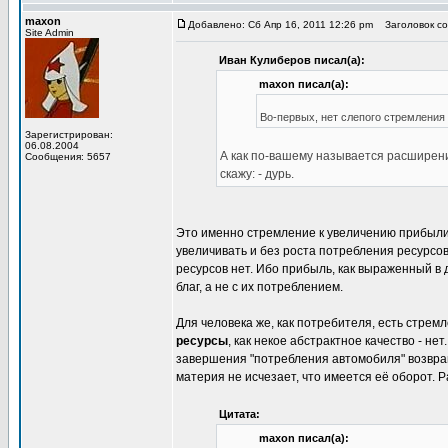
maxon
Добавлено: Сб Апр 16, 2011 12:26 pm
Заголовок соо
Site Admin
Иван Кулиберов писал(а):
maxon писал(а):
Во-первых, нет слепого стремления
Зарегистрирован:
06.08.2004
А как по-вашему называется расширен
Сообщения: 5657
скажу: - дурь.
Это именно стремление к увеличению прибыли.
увеличивать и без роста потребления ресурсов
ресурсов нет. Ибо прибыль, как выраженный в 
благ, а не с их потреблением.
Для человека же, как потребителя, есть стрем
ресурсы
, как некое абстрактное качество - не
завершения "потребления автомобиля" возвращ
материя не исчезает, что имеется её оборот. Р
Цитата:
maxon писал(а):