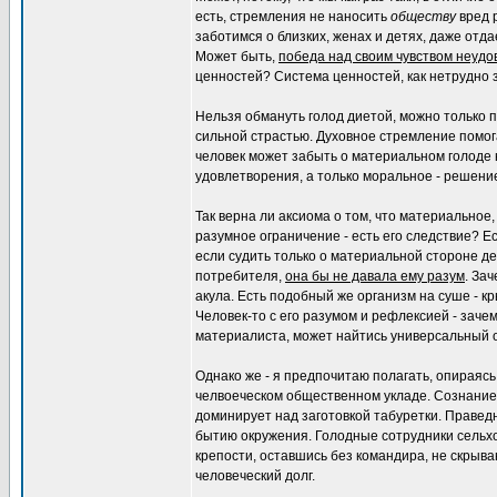
есть, стремления не наносить
обществу
вред 
заботимся о близких, женах и детях, даже отда
Может быть,
победа над своим чувством неуд
ценностей? Система ценностей, как нетрудно з
Нельзя обмануть голод диетой, можно только по
сильной страстью. Духовное стремление помог
человек может забыть о материальном голоде 
удовлетворения, а только моральное - решение
Так верна ли аксиома о том, что материальное,
разумное ограничение - есть его следствие? Ес
если судить только о материальной стороне де
потребителя,
она бы не давала ему разум
. За
акула. Есть подобный же организм на суше - кр
Человек-то с его разумом и рефлексией - зачем
материалиста, может найтись универсальный от
Однако же - я предпочитаю полагать, опираяс
челвоеческом общественном укладе. Сознание,
доминирует над заготовкой табуретки. Праведн
бытию окружения. Голодные сотрудники сельх
крепости, оставшись без командира, не скрыва
человеческий долг.
_________________