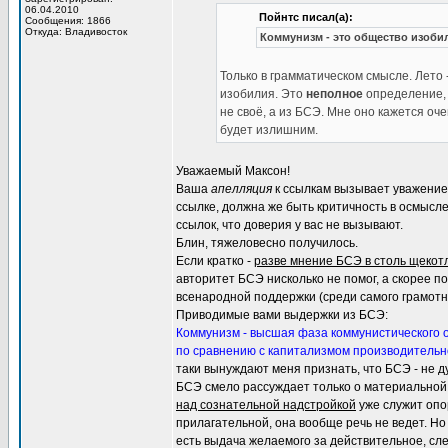
06.04.2010
Пойнтс писал(а):
Сообщения: 1866
Откуда: Владивосток
Коммунизм - это общество изоби
Только в грамматическом смысле. Лето 
изобилия. Это
неполное
определение, 
не своё, а из БСЭ. Мне оно кажется оч
будет излишним.
Уважаемый Максон!
Ваша
апелляция
к ссылкам вызывает уважение 
ссылке, должна же быть критичность в осмысл
ссылок, что доверия у вас не вызывают.
Блин, тяжеловесно получилось.
Если кратко -
разве мнение БСЭ в столь щекот
авторитет БСЭ нисколько не помог, а скорее 
всенародной поддержки (среди самого грамотно
Приводимые вами выдержки из БСЭ:
Коммунизм - высшая фаза коммунистического 
по сравнению с капитализмом производительн
таки вынуждают меня признать, что БСЭ - не д
БСЭ смело рассуждает только о материальной
над сознательной надстройкой
уже служит опо
прилагательной, она вообще речь не ведет. Но 
есть выдача желаемого за действительное, сле