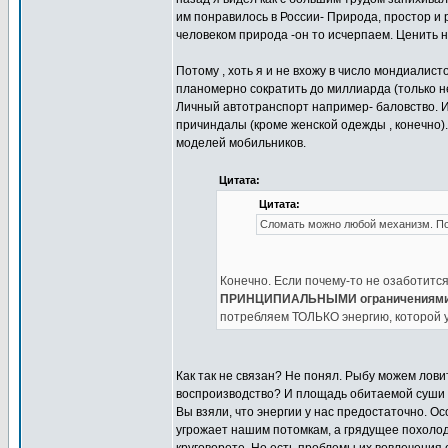
им понравилось в России- Природа, простор и р
человеком природа -он то исчерпаем. Ценить н
Потому , хоть я и не вхожу в число мондиалист
планомерно сократить до миллиарда (только н
Личный автотранспорт например- баловство. И
причиндалы (кроме женской одежды , конечно).
моделей мобильников.
Цитата:
Цитата:
Сломать можно любой механизм. По
Конечно. Если почему-то не озаботитс
ПРИНЦИПИАЛЬНЫМИ ограничениями н
потребляем ТОЛЬКО энергию, которой у
Как так не связан? Не понял. Рыбу можем ловит
воспроизводство? И площадь обитаемой суши 
Вы взяли, что энергии у нас предостаточно. Ос
угрожает нашим потомкам, а грядущее похолод