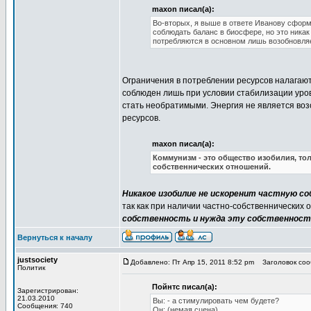
maxon писал(а):
Во-вторых, я выше в ответе Иванову сформ
соблюдать баланс в биосфере, но это никак
потребляются в основном лишь возобновляе
Ограничения в потреблении ресурсов налагаю
соблюден лишь при условии стабилизации уро
стать необратимыми. Энергия не является воз
ресурсов.
maxon писал(а):
Коммунизм - это общество изобилия, т
собственнических отношений.
Никакое изобилие не искоренит частную 
так как при наличии частно-собственнических
собственность и нужда эту собственност
Вернуться к началу
justsociety
Добавлено: Пт Апр 15, 2011 8:52 pm
Заголовок сооб
Политик
Пойнтс писал(а):
Зарегистрирован:
21.03.2010
Вы: - а стимулировать чем будете?
Сообщения: 740
Он: (немая сцена)