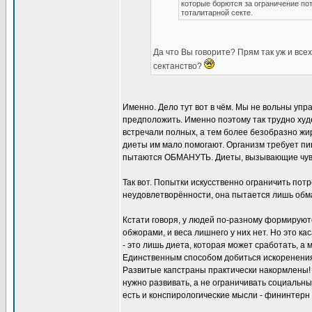
которые борются за ограничение по
тоталитарной секте.
Да что Вы говорите? Прям так уж и все
сектанство?
Именно. Дело тут вот в чём. Мы не вольны уп
предположить. Именно поэтому так трудно худ
встречали полных, а тем более безобразно жи
диеты им мало помогают. Организм требует 
пытаются ОБМАНУТЬ. Диеты, вызывающие чувс
Так вот. Попытки искусственно ограничить пот
неудовлетворённости, она пытается лишь обма
Кстати говоря, у людей по-разному формируютс
обжорами, и веса лишнего у них нет. Но это ка
- это лишь диета, которая может сработать, а
Единственным способом добиться искоренения 
Развитые капстраны практически накормлены! 
нужно развивать, а не ограничивать социальные
есть и конспирологические мысли - фининтерн 