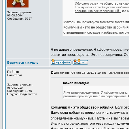
Ибо само
развитие общество связан
Коммунизм - это общество изобили
собственнических отношений.
Это о
Зарегистрирован:
06.08.2004
Сообщения: 5657
Максон, вы почему-то меняете местами
Коммунизм - это не общество изобилия
отношениями создает изобилие, потому
Я не давал определение. Я сформулировал нео
развитие производства. Это первопричина. Ос
Вернуться к началу
Пойнтс
Добавлено: Сб Апр 16, 2011 1:19 pm
Заголовок сооб
Политолог
maxon писал(а):
Зарегистрирован:
06.04.2010
Сообщения: 1866
Я не давал определение. Я сформулировал 
Откуда: Владивосток
развитие производства. Это первопричина.
Коммунизм - это общество изобилия.
Если это
Даже если добавить первопричину: коммунизм 
определение коммунизма. Пусть и не вы первы
Значит, в странах золотого миллиарда - комму
Настолько развитиые, что не работают, а по