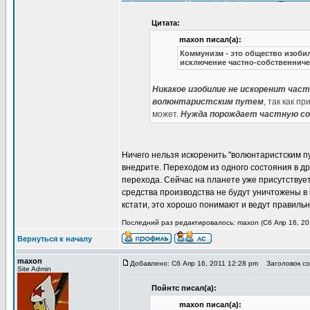
Цитата:
maxon писал(а):
Коммунизм - это общество изоби
исключение частно-собственниче
Никакое изобилие не искоренит час
волюнтаристским путем
, так как 
может.
Нужда порождает частную со
Ничего нельзя искоренить "волюнтаристским пу
внедрите. Переходом из одного состояния в др
перехода. Сейчас на планете уже присутствуе
средства производства не будут уничтожены в
кстати, это хорошо понимают и ведут правильн
Последний раз редактировалось: maxon (Сб Апр 16, 201
Вернуться к началу
maxon
Добавлено: Сб Апр 16, 2011 12:28 pm
Заголовок соо
Site Admin
Пойнтс писал(а):
maxon писал(а):