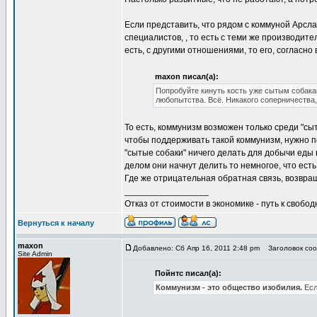
Если представить, что рядом с коммуной Арсл
специалистов, , то есть с теми же производит
есть, с другими отношениями, то его, согласн
maxon писал(а):
Попробуйте кинуть кость уже сытым собакам
любопытства. Всё. Никакого соперничества,
То есть, коммунизм возможен только среди "сы
чтобы поддерживать такой коммунизм, нужно п
"сытые собаки" ничего делать для добычи еды 
делом они начнут делить то немногое, что есть
Где же отрицательная обратная связь, возвр
_________________
Отказ от стоимости в экономике - путь к свобод
Вернуться к началу
maxon
Добавлено: Сб Апр 16, 2011 2:48 pm
Заголовок сооб
Site Admin
Пойнтс писал(а):
Коммунизм - это общество изобилия.
Есл