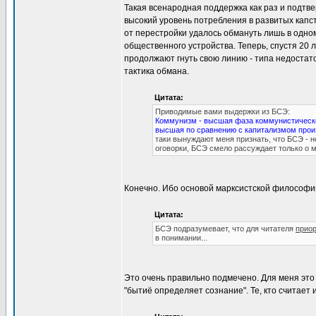
Такая всенародная поддержка как раз и подтв
высокий уровень потребления в развитых капс
от перестройки удалось обмануть лишь в одно
общественного устройства. Теперь, спустя 20 
продолжают гнуть свою линию - типа недостато
тактика обмана.
Цитата:
Приводимые вами выдержки из БСЭ:
Коммунизм - высшая фаза коммунистическо
высшая по сравнению с капитализмом прои
таки вынуждают меня признать, что БСЭ - н
оговорки, БСЭ смело рассуждает только о 
Конечно. Ибо основой марксистской философи
Цитата:
БСЭ подразумевает, что для читателя
приор
в понимании...
Это очень правильно подмечено. Для меня это
"бытиё определяет сознание". Те, кто считает 