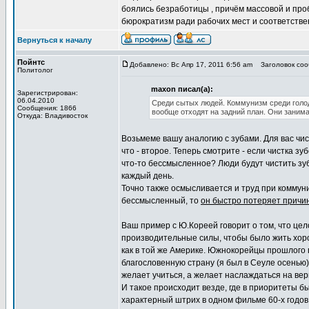
боялись безработицы , причём массовой и про
бюрократизм ради рабочих мест и соответстве
Вернуться к началу
Пойнтс
Добавлено: Вс Апр 17, 2011 6:56 am
Заголовок сооб
Политолог
maxon писал(а):
Зарегистрирован:
06.04.2010
Среди сытых людей. Коммунизм среди голод
Сообщения: 1866
вообще отходят на задний план. Они занима
Откуда: Владивосток
Возьмеме вашу аналогию с зубами. Для вас чи
что - второе. Теперь смотрите - если чистка з
что-то бессмысленное? Люди будут чистить зубы
каждый день.
Точно также осмысливается и труд при коммуни
бессмысленный, то
он быстро потеряет причи
Ваш пример с Ю.Кореей говорит о том, что цело
производительные силы, чтобы было жить хорошо
как в той же Америке. Южнокорейцы прошлого 
благословенную страну (я был в Сеуле осенью)
желает учиться, а желает наслаждаться на ве
И такое происходит везде, где в приоритеты б
характерный штрих в одном фильме 60-х годов