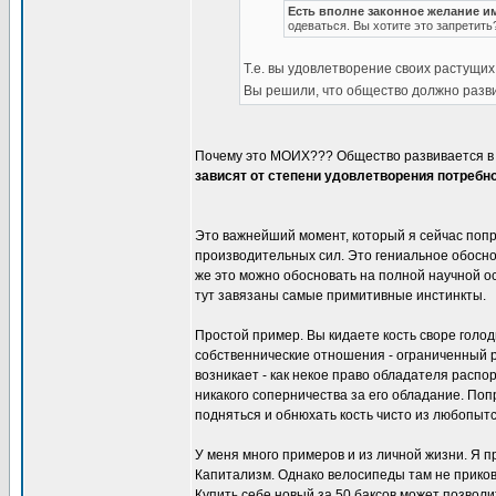
Есть вполне законное желание и
одеваться. Вы хотите это запретить
Т.е. вы удовлетворение своих растущи
Вы решили, что общество должно разв
Почему это МОИХ??? Общество развивается в
зависят от степени удовлетворения потребн
Это важнейший момент, который я сейчас попр
производительных сил. Это гениальное обосно
же это можно обосновать на полной научной о
тут завязаны самые примитивные инстинкты.
Простой пример. Вы кидаете кость своре голод
собственнические отношения - ограниченный р
возникает - как некое право обладателя распор
никакого соперничества за его обладание. Поп
подняться и обнюхать кость чисто из любопытс
У меня много примеров и из личной жизни. Я п
Капитализм. Однако велосипеды там не приковыв
Купить себе новый за 50 баксов может позволи