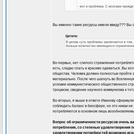
- вот и проблема. С мозгами прежде
Вы именно такие ресурсы имели ввиду??? Вы 
Цитата:
В целом суть проблемы заключается в том, 
больше количество имеющихся ограниченн
Во-первых, нет слепого стремления потреблят
есть, сладко спать и красиво одеваться. Вы хо
общества. Человек должен полностью пройти э
материально. После чего шагнуть во Вселенну
условие коммунистического общественного стр
троцкизм, сведение научного коммунизма к тот
Во-вторых, я выше в ответе Иванову сформулир
соблюдать баланс в биосфере, но это никак не
потребляются в основном лишь возобновляемые
Вопрос об ограниченности ресурсов очень в
потребления, со степенью удовлетворения п
удовлетворении потребностей возможно иск