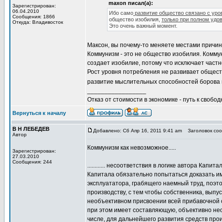
maxon писал(а):
Зарегистрирован:
06.04.2010
Ибо само
развитие общество связано с уро
Сообщения: 1866
общество изобилия,
только при полном удо
Откуда: Владивосток
Это очень важный момент.
Максон, вы почему-то меняете местами причин
Коммунизм - это не общество изобилия. Комму
создает изобилие, потому что исключает част
Рост уровня потребления не развивает обществ
развитие мыслительных способностей борова 
_________________
Отказ от стоимости в экономике - путь к свобод
Вернуться к началу
В Н ЛЕБЕДЕВ
Добавлено: Сб Апр 16, 2011 9:41 am
Заголовок сооб
Автор
Коммунизм как невозможное.....
Зарегистрирован:
27.03.2010
Сообщения: 244
............ несоответствия в логике автора К
Капитала обязательно попытаться доказать им
эксплуататора, грабящего наемный труд, поэт
производству, с тем чтобы собственника, вып
необъективном присвоении всей прибавочной с
при этом имеет составляющую, объективно нео
числе, для дальнейшего развития средств про