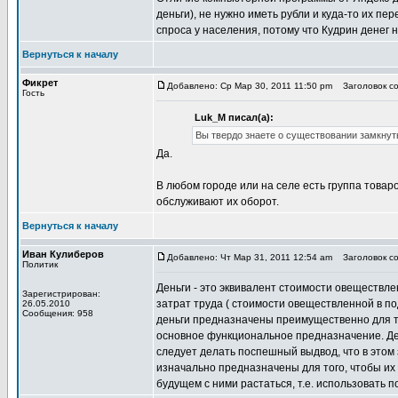
деньги), не нужно иметь рубли и куда-то их п
спроса у населения, потому что Кудрин денег 
Вернуться к началу
Фикрет
Добавлено: Ср Мар 30, 2011 11:50 pm
Заголовок со
Гость
Luk_M писал(а):
Вы твердо знаете о существовании замкнут
Да.
В любом городе или на селе есть группа товаро
обслуживают их оборот.
Вернуться к началу
Иван Кулиберов
Добавлено: Чт Мар 31, 2011 12:54 am
Заголовок со
Политик
Деньги - это эквивалент стоимости овеществле
Зарегистрирован:
затрат труда ( стоимости овеществленной в по
26.05.2010
Сообщения: 958
деньги предназначены преимущественно для то
основное функциональное предназначение. Де
следует делать поспешный выдвод, что в этом 
изначально предназначены для того, чтобы их 
будущем с ними растаться, т.е. использовать 