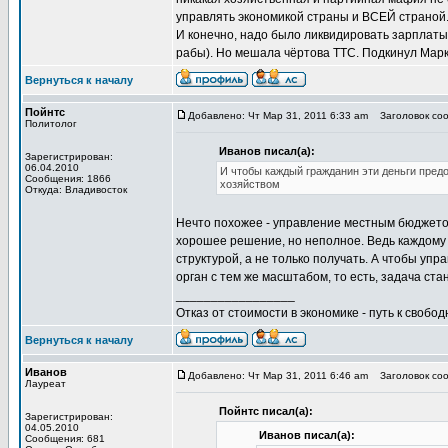
управлять экономикой страны и ВСЕЙ страной
И конечно, надо было ликвидировать зарплаты
рабы). Но мешала чёртова ТТС. Подкинул Маркс
Вернуться к началу
Пойнтс
Добавлено: Чт Мар 31, 2011 6:33 am
Заголовок соо
Политолог
Иванов писал(а):
Зарегистрирован:
06.04.2010
И чтобы каждый гражданин эти деньги пред
Сообщения: 1866
хозяйством
Откуда: Владивосток
Нечто похожее - управление местным бюджето
хорошее решение, но неполное. Ведь каждому 
структурой, а не только получать. А чтобы у
орган с тем же масштабом, то есть, задача ст
_________________
Отказ от стоимости в экономике - путь к свобод
Вернуться к началу
Иванов
Добавлено: Чт Мар 31, 2011 6:46 am
Заголовок соо
Лауреат
Пойнтс писал(а):
Зарегистрирован:
04.05.2010
Иванов писал(а):
Сообщения: 681