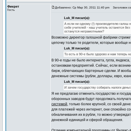
Фикрет
Добавлено: Ср Мар 30, 2011 11:40 pm
Заголовок со
Гость
Luk_M писал(а):
А если ни одному (!) производителю галош 
себе учителей - наш учитель останется без 
останутся неграмотными?
Возможно директор галошной фабрики стрижется
цепочку только те родители, которые вообще 
Luk_M писал(а):
То есть в 90-е было здорово и нам теперь н
В 90-е годы не было интернета, гугла, яндекса
остановкам предприятий. Сейчас, если возни
бирж, облегчающих бартерные сделки. И вообщ
денежные системы (рубли, доллары, евро, юани
Luk_M писал(а):
И зачем государству собирать налоги деньг
Я не предлагаю отменить государство и госуд
оборонных заводов будут продолжать получать 
системой
, только более крупной, со своей де
для платежей через интернет, они спокойно со
обналичивания их в рубли, то можно утверждат
денежной единицей и сферой обращения.
Отличие компьютерной программы от Яндекс-ден