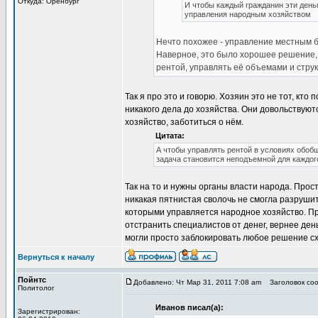
Откуда: Оренбург
И чтобы каждый гражданин эти день
управления народным хозяйством
Нечто похожее - управление местным 
Наверное, это было хорошее решение, 
рентой, управлять её объемами и структ
Так я про это и говорю. Хозяин это не тот, кто
никакого дела до хозяйства. Они довольствуютс
хозяйство, заботиться о нём.
Цитата:
А чтобы управлять рентой в условиях обоб
задача становится неподъемной для каждого
Так на то и нужны органы власти народа. Прос
никакая пятнистая сволочь не смогла разрушит
которыми управляется народное хозяйство. Пр
отстранить специалистов от денег, вернее день
могли просто заблокировать любое решение схо
Вернуться к началу
Пойнтс
Добавлено: Чт Мар 31, 2011 7:08 am
Заголовок соо
Политолог
Иванов писал(а):
Зарегистрирован: