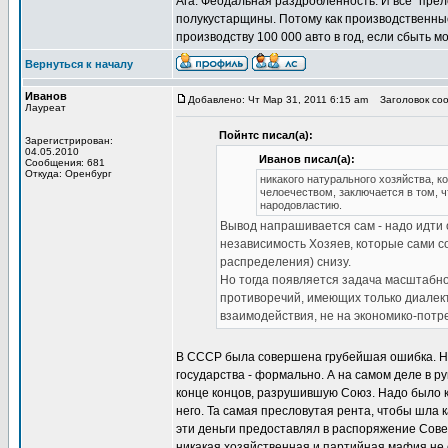
Ага. Феодальная раздробленность. И все "преле
полукустарщины. Потому как производственные
производству 100 000 авто в год, если сбыть м
Вернуться к началу
Иванов
Добавлено: Чт Мар 31, 2011 6:15 am
Заголовок соо
Лауреат
Пойнтс писал(а):
Зарегистрирован:
04.05.2010
Иванов писал(а):
Сообщения: 681
Откуда: Оренбург
никакого натурального хозяйства, к
челоечеством, заключается в том, 
народовластию.
Вывод напрашивается сам - надо идти 
независимость Хозяев, которые сами 
распределения) снизу.
Но тогда появляется задача масштабно
противоречий, имеющих только диалек
взаимодействия, не на экономико-потре
В СССР была совершена грубейшая ошибка. Не
государства - формально. А на самом деле в р
конце концов, разрушившую Союз. Надо было к
него. Та самая пресловутая рента, чтобы шла 
эти деньги предоставлял в распоряжение Сове
никакая хозяйственная и партийная мафия не 