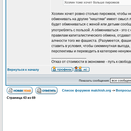
Хозяин тоже хочет больше пирожков
Хозяин хочет ровно столько пирожков, чтобы не
обменивать на другие "ништяки" имеет смысл л
будет обмениваться с женой или детьми сообщ
употреблять с пользой. А обмениваться - это
правилам капиталистического обмена, отдавать
алчности того же фашиста. (Разумеется, фаши
ставить в условия, чтобы сиюминутная выгода,
перспективы и переводить в категорию ненужн
_________________
Отказ от стоимости в экономике - путь к свобод
Вернуться к началу
Показать сообщения:
Список форумов malchish.org
->
Вопросы
Страница
43
из
69