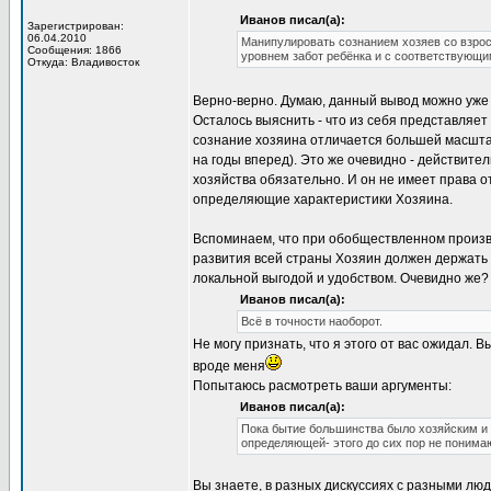
Иванов писал(а):
Зарегистрирован:
06.04.2010
Манипулировать сознанием хозяев со взро
Сообщения: 1866
уровнем забот ребёнка и с соответствующи
Откуда: Владивосток
Верно-верно. Думаю, данный вывод можно уже 
Осталось выяснить - что из себя представляет
сознание хозяина отличается большей масштаб
на годы вперед). Это же очевидно - действител
хозяйства обязательно. И он не имеет права о
определяющие характеристики Хозяина.
Вспоминаем, что при обобществленном произво
развития всей страны Хозяин должен держать 
локальной выгодой и удобством. Очевидно же?
Иванов писал(а):
Всё в точности наоборот.
Не могу признать, что я этого от вас ожидал
вроде меня
Попытаюсь расмотреть ваши аргументы:
Иванов писал(а):
Пока бытие большинства было хозяйским и 
определяющей- этого до сих пор не понимаю
Вы знаете, в разных дискуссиях с разными люд