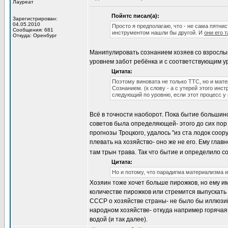
Лауреат
Пойнтс писал(а):
Зарегистрирован:
04.05.2010
Просто я предполагаю, что - не сама пятнис
Сообщения: 681
инструментом нашли бы другой. И
они его 
Откуда: Оренбург
Манипулировать сознанием хозяев со взрослы
уровнем забот ребёнка и с соответствующим у
Цитата:
Поэтому виновата не только ТТС, но и мат
Сознанием. (к слову - а с утерей этого и
следующий по уровню, если этот процесс у 
Всё в точности наоборот. Пока бытие большин
советов была определяющей- этого до сих пор 
прогнозы Троцкого, удалось "из ста лодок соо
плевать на хозяйство- оно же не его. Ему главн
там трын трава. Так что бытие и определило с
Цитата:
Но и потому, что парадигма материализма 
Хозяин тоже хочет больше пирожков, но ему и
количестве пирожков или стремится выпускать
СССР о хозяйстве страны- не было бы иллюзий
народном хозяйстве- откуда например горячая в
водой (и так далее).