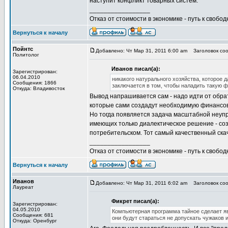
наступит конфликт товарных систем.
_________________
Отказ от стоимости в экономике - путь к свобод
Вернуться к началу
Пойнтс
Добавлено: Чт Мар 31, 2011 6:00 am
Заголовок соо
Политолог
Иванов писал(а):
Зарегистрирован:
06.04.2010
никакого натурального хозяйства, которое 
Сообщения: 1866
заключается в том, чтобы наладить такую 
Откуда: Владивосток
Вывод напрашивается сам - надо идти от обра
которые сами создадут необходимую финансов
Но тогда появляется задача масштабной неупр
имеющих только диалектическое решение - соз
потребительском. Тот самый качественный скач
_________________
Отказ от стоимости в экономике - путь к свобод
Вернуться к началу
Иванов
Добавлено: Чт Мар 31, 2011 6:02 am
Заголовок соо
Лауреат
Фикрет писал(а):
Зарегистрирован:
04.05.2010
Компьютерная программа тайное сделает я
Сообщения: 681
они будут стараться не допускать чужаков 
Откуда: Оренбург