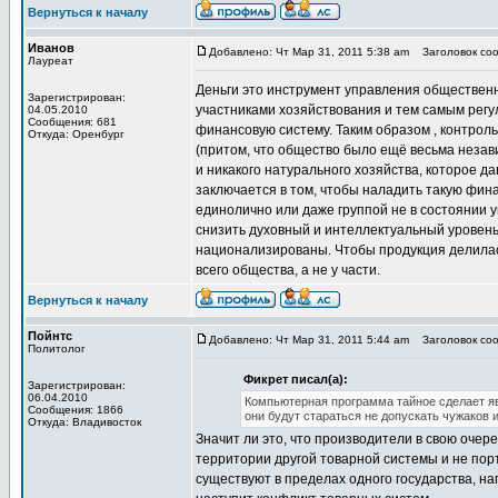
Вернуться к началу
Иванов
Добавлено: Чт Мар 31, 2011 5:38 am
Заголовок соо
Лауреат
Деньги это инструмент управления обществен
Зарегистрирован:
участниками хозяйствования и тем самым регули
04.05.2010
Сообщения: 681
финансовую систему. Таким образом , контрол
Откуда: Оренбург
(притом, что общество было ещё весьма незав
и никакого натурального хозяйства, которое д
заключается в том, чтобы наладить такую фин
единолично или даже группой не в состоянии 
снизить духовный и интеллектуальный уровень
национализированы. Чтобы продукция делилась 
всего общества, а не у части.
Вернуться к началу
Пойнтс
Добавлено: Чт Мар 31, 2011 5:44 am
Заголовок соо
Политолог
Фикрет писал(а):
Зарегистрирован:
06.04.2010
Компьютерная программа тайное сделает я
Сообщения: 1866
они будут стараться не допускать чужаков 
Откуда: Владивосток
Значит ли это, что производители в свою очер
территории другой товарной системы и не пор
существуют в пределах одного государства, н