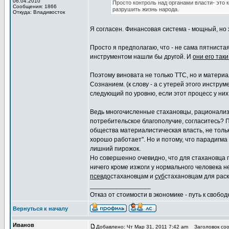
06.04.2010
Просто контроль над органами власти- это 
Сообщения: 1866
разрушить жизнь народа.
Откуда: Владивосток
Я согласен. Финансовая система - мощный, но
Просто я предполагаю, что - не сама пятнистая
инструментом нашли бы другой. И
они его так
Поэтому виновата не только ТТС, но и матери
Сознанием. (к слову - а с утерей этого инстр
следующий по уровню, если этот процесс у них
Ведь многочисленные стахановцы, рационализ
потребительское благополучие, согласитесь? 
общества материалистическая власть, не тольк
хорошо работает". Но и потому, что парадигм
лишний пирожок.
Но совершенно очевидно, что для стахановца
ничего кроме изжоги у нормального человека н
псевдо
стахановцам и
суб
стахановцам для раск
_________________
Отказ от стоимости в экономике - путь к свобод
Вернуться к началу
Иванов
Добавлено: Чт Мар 31, 2011 7:42 am
Заголовок соо