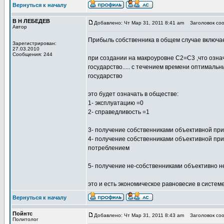
Вернуться к началу
В Н ЛЕБЕДЕВ
Добавлено: Чт Мар 31, 2011 8:41 am
Заголовок соо
Автор
Прибыль собственника в общем случае включа
Зарегистрирован:
27.03.2010
Сообщения: 244
при создании на макроуровне С2=С3 ,что озна
государство..... с течением времени оптималь
государство
это будет означать в обществе:
1- эксплуатацию =0
2- справедливость =1
3- получение собственниками объективной пр
4- получение собственниками объективной пр
потреблением
5- получение не-собственниками объективно 
это и есть экономическое равновесие в систем
Вернуться к началу
Пойнтс
Добавлено: Чт Мар 31, 2011 8:43 am
Заголовок соо
Политолог