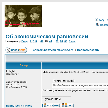
FAQ
Проф
Об экономическом равновесии
На страницу
Пред.
1
,
2
,
3
...
42
,
43
,
44
...
67
,
68
,
69
След.
Список форумов malchish.org
->
Вопросы теории
Автор
Luk_M
Добавлено: Ср Мар 30, 2011 9:52 pm
Заголовок соо
Политолог
Фикрет писал(а):
Зарегистрирован:
30.04.2010
Чтобы было понятно введем такое понятие 
Сообщения: 1233
Вы твердо знаете о существовании замкнутых (
_________________
С уважением,
Вернуться к началу