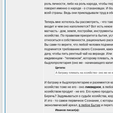
роль личности, либо на роль народа, чтобы пе
говорил именно о народе - о стахановцах. И б
всей страны. Ведь они прикладывали труд в о
Теперь мне хотелось бы рассмотреть, - что так
входит и чем оно наполняется? Вот есть некое
матчасть - дом, земля, постройки, инструменты,
хозяйство. По правилам приоритета бытия, усл
относиться к собственности, рационально рас
Вы сами-то верите, что любой человек подчин
подчинится требованию своего Сознания, какое
дачу, чтобы пить рентный чай на веранде. Или 
иждивенцем - "гегемоном", которому плевать, 
быдлопролетария (оно же - начинающего капит
Цитата:
А батраку плевать на хозяйство- оно же не е
И батраку и быдлопролетарию и раземеется кап
хозяйство тоже не его - оно
ликвидное
, в люб
хозяйством продукт - не его. Его нужно прода
Беречь? Задумываться о судьбе хозяйства, когд
И это - то самое первичное Сознание, с котор
эконолмический ареал,
в любое Бытие
и перет
Иванов писал(а):