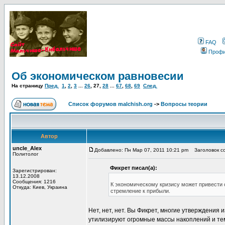
FAQ
Проф
Об экономическом равновесии
На страницу
Пред.
1
,
2
,
3
...
26
,
27
,
28
...
67
,
68
,
69
След.
Список форумов malchish.org
->
Вопросы теории
Автор
uncle_Alex
Добавлено: Пн Мар 07, 2011 10:21 pm
Заголовок со
Политолог
Фикрет писал(а):
Зарегистрирован:
13.12.2008
Сообщения: 1216
К экономическому кризису может привести с
Откуда: Киев, Украина
стремление к прибыли.
Нет, нет, нет. Вы Фикрет, многие утверждения 
утилизируют огромные массы накоплений и тем