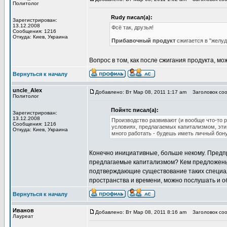
Политолог
Rudy писал(а):
Зарегистрирован:
13.12.2008
Фсё так, друзья!
Сообщения: 1216
Откуда: Киев, Украина
Прибавочный продукт
сжигается в "желуд
Вопрос в том, как после сжигания продукта, мо
Вернуться к началу
uncle_Alex
Добавлено: Вт Мар 08, 2011 1:17 am
Заголовок соо
Политолог
Пойнтс писал(а):
Зарегистрирован:
13.12.2008
Производство развивают (и вообще что-то 
Сообщения: 1216
условиях, предлагаемых капитализмом, эти
Откуда: Киев, Украина
много работать - будешь иметь личный бону
Конечно инициативные, больше некому. Предпр
предлагаемые капитализмом? Кем предложены,
подтверждающие существование таких специа
пространства и времени, можно послушать и о
Вернуться к началу
Иванов
Добавлено: Вт Мар 08, 2011 8:16 am
Заголовок соо
Лауреат