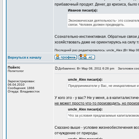
прибавочный продукт. Денег, до кризиса, было
Иванов писал(а):
Экономическая деятельность- это сознатель
связи. Человек должен предвидеть.
Сознательно-инстинктивная. Обратные связи д
хозяйствовать даже не ориентируясь на силу тя
Последний раз редактировалось: uncle_Alex (Вт Мар 08
Вернуться к началу
Пойнтс
Добавлено: Вт Мар 08, 2011 6:26 pm
Заголовок соо
Политолог
uncle_Alex писал(а):
Зарегистрирован:
06.04.2010
Предприниматели у Вас, не инициативные и
Сообщения: 1866
Откуда: Владивосток
У кого это - у вас? Не у меня, а в капиталист
не может просто что-то производить, но произ
uncle_Alex писал(а):
Что за условия предлагаемые капитализмо
Сказано выше - условие жизнеобеспечения воз
отчуждение от природы.