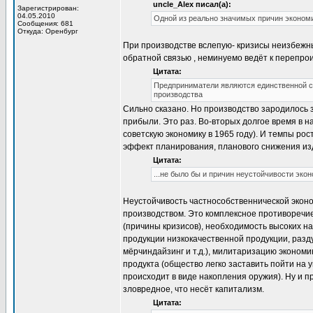
uncle_Alex писал(а):
Зарегистрирован:
04.05.2010
Одной из реально значимых причин эконом
Сообщения: 681
Откуда: Оренбург
При производстве вслепую- кризисы неизбежн
обратной связью , неминуемо ведёт к перепрои
Цитата:
Предприниматели являются единственной с
производства
Сильно сказано. Но производство зародилось
прибыли. Это раз. Во-вторых долгое время в 
советскую экономику в 1965 году). И темпы рос
эффект планирования, планового снижения из
Цитата:
...не было бы и причин неустойчивости экон
Неустойчивость частнособственнической эко
производством. Это комплексное противоречие
(причины кризисов), необходимость высоких н
продукции низкокачественной продукции, разд
мёрчиндайзинг и т.д.), милитаризацию эконом
продукта (общество легко заставить пойти на 
происходит в виде накопления оружия). Ну и п
зловредное, что несёт капитализм.
Цитата: