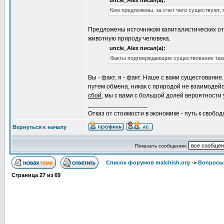
uncle_Alex писал(а):
Кем предложены, за счет чего существуют
Предложены источником капиталистических от
животную природу человека.
uncle_Alex писал(а):
Факты подтверждающие существование таки
Вы - факт, я - факт. Наше с вами сущестовани
путем обмена, никак с природой не взаимодейс
сбой
, мы с вами с большой долей вероятности 
_________________
Отказ от стоимости в экономике - путь к свобод
Вернуться к началу
Показать сообщения:
Список форумов malchish.org
->
Вопросы
Страница
27
из
69