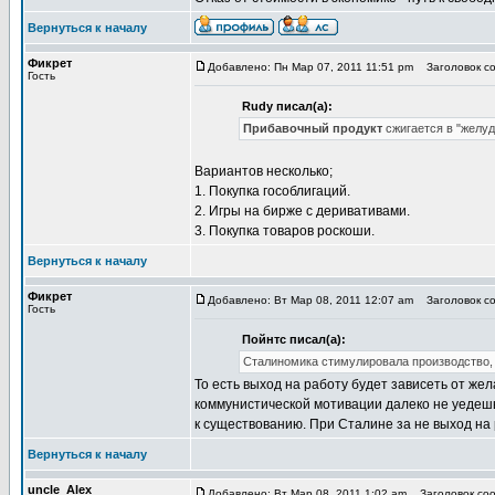
Вернуться к началу
Фикрет
Добавлено: Пн Мар 07, 2011 11:51 pm
Заголовок со
Гость
Rudy писал(а):
Прибавочный продукт
сжигается в "желуд
Вариантов несколько;
1. Покупка гособлигаций.
2. Игры на бирже с деривативами.
3. Покупка товаров роскоши.
Вернуться к началу
Фикрет
Добавлено: Вт Мар 08, 2011 12:07 am
Заголовок со
Гость
Пойнтс писал(а):
Сталиномика стимулировала производство,
То есть выход на работу будет зависеть от жел
коммунистической мотивации далеко не уедешь,
к существованию. При Сталине за не выход на 
Вернуться к началу
uncle_Alex
Добавлено: Вт Мар 08, 2011 1:02 am
Заголовок соо