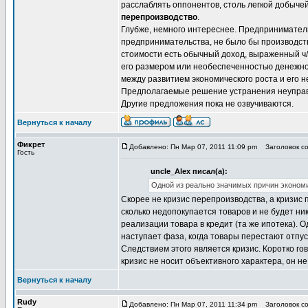
расслаблять оппонентов, столь легкой добыче
перепроизводство
.
Глубже, немного интереснее. Предпринимател
предпринимательства, не было бы производств
стоимости есть обычный доход, выраженный ч/
его размером или необеспеченностью денежной 
между развитием экономического роста и его 
Предполагаемые решение устранения неуправл
Другие предложения пока не озвучиваются.
Вернуться к началу
Фикрет
Добавлено: Пн Мар 07, 2011 11:09 pm
Заголовок со
Гость
uncle_Alex писал(а):
Одной из реально значимых причин эконом
Скорее не кризис перепроизводства, а кризис 
сколько недопокупается товаров и не будет ни
реализации товара в кредит (та же ипотека). 
наступает фаза, когда товары перестают отпу
Следствием этого является кризис. Коротко го
кризис не носит объективного характера, он не 
Вернуться к началу
Rudy
Добавлено: Пн Мар 07, 2011 11:34 pm
Заголовок со