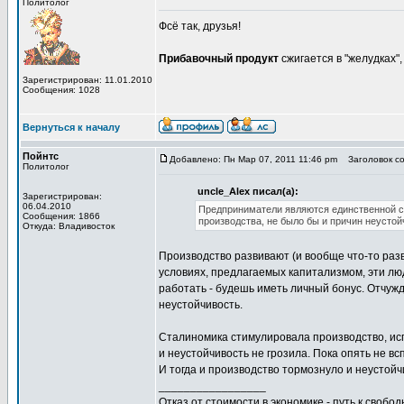
Политолог
Фсё так, друзья!
Прибавочный продукт
сжигается в "желудках",
Зарегистрирован: 11.01.2010
Сообщения: 1028
Вернуться к началу
Пойнтс
Добавлено: Пн Мар 07, 2011 11:46 pm
Заголовок со
Политолог
uncle_Alex писал(а):
Зарегистрирован:
06.04.2010
Предприниматели являются единственной с
Сообщения: 1866
производства, не было бы и причин неустой
Откуда: Владивосток
Производство развивают (и вообще что-то раз
условиях, предлагаемых капитализмом, эти лю
работать - будешь иметь личный бонус. Отчуж
неустойчивость.
Сталиномика стимулировала производство, исп
и неустойчивость не грозила. Пока опять не в
И тогда и производство тормознуло и неустойч
_________________
Отказ от стоимости в экономике - путь к свобод