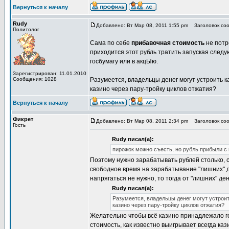
Вернуться к началу
Rudy
Добавлено: Вт Мар 08, 2011 1:55 pm
Заголовок соо
Политолог
Сама по себе
прибавочная стоимость
не потр
приходится этот рубль тратить запуская следу
госбумагу или в акцЫю.
Зарегистрирован: 11.01.2010
Сообщения: 1028
Разумеется, владельцы денег могут устроить к
казино через пару-тройку циклов отжатия?
Вернуться к началу
Фикрет
Добавлено: Вт Мар 08, 2011 2:34 pm
Заголовок соо
Гость
Rudy писал(а):
пирожок можно съесть, но рубль прибыли с
Поэтому нужно зарабатывать рублей столько, 
свободное время на зарабатывание "лишних" д
напрягаться не нужно, то тогда от "лишних" ден
Rudy писал(а):
Разумеется, владельцы денег могут устроит
казино через пару-тройку циклов отжатия?
Желательно чтобы всё казино принадлежало го
стоимость, как известно выигрывает всегда каз