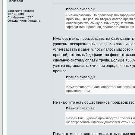
Политолог
Иванов писал(а):
Зарегистрирован:
13.12.2008
Сильно сказано. Но производство зародило
Сообщения: 1216
прибыли. Это раз. Во-вторых долгое время
Откуда: Киев, Украина
советскую экономику в 1965 году). И темпы
эффект планирования, планового снижения 
Имелось в виду производство, на базе развит
уровень - несоразмерные вещи. Как заканчива
успел застать и замечу, посыпалось массово 
простой, тотальный дефицит на фоне тотальны
сдельную систему оплаты труда. Больше +50%
угля из под земли, так что при определенных 
прошло.
Иванов писал(а):
Неустойчивость частнособственнической 
производством.
Не знаю, что есть общественное производство,
Иванов писал(а):
Разве? Расширение производства требует в
не потребовали никаких доказательств? Счит
Пока что, мне пытаются втирать отсутствие д