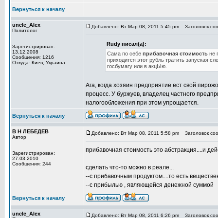
Вернуться к началу
uncle_Alex
Добавлено: Вт Мар 08, 2011 5:45 pm
Заголовок соо
Политолог
Rudy писал(а):
Зарегистрирован:
13.12.2008
Сама по себе
прибавочная стоимость
не 
Сообщения: 1216
приходится этот рубль тратить запуская сл
Откуда: Киев, Украина
госбумагу или в акцЫю.
Ага, когда хозяин предприятие ест свой пиро
процесс. У буржуев, владелец частного предпр
налогообложения при этом упрощается.
Вернуться к началу
В Н ЛЕБЕДЕВ
Добавлено: Вт Мар 08, 2011 5:58 pm
Заголовок соо
Автор
прибавочная стоимость это абстракция....и дей
Зарегистрирован:
27.03.2010
Сообщения: 244
сделать что-то можно в реале...
--с прибавочным продуктом....то есть вещест
--с прибылью , являющейся денежной суммой
Вернуться к началу
uncle_Alex
Добавлено: Вт Мар 08, 2011 6:26 pm
Заголовок соо