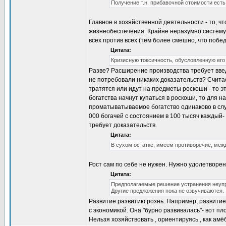
Получение т.н. прибавочной стоимости ест
Главное в хозяйственной деятельности - то, ч
жизнеобеспечения. Крайне неразумно систему 
всех против всех (тем более смешно, что поб
Цитата:
Кризисную токсичность, обусловленную его
Разве? Расширение производства требует введ
не потребовали никаких доказательств? Считает
тратятся или идут на предметы роскоши - то э
богатства начнут купаться в роскоши, то для 
проматыватываемое богатство одинаково в случ
000 богачей с состоянием в 100 тысяч каждый-
требует доказательств.
Цитата:
В сухом остатке, имеем противоречие, меж
Рост сам по себе не нужен. Нужно удолетворе
Цитата:
Предполагаемые решение устранения неупр
Другие предложения пока не озвучиваются.
Развитие развитию рознь. Например, развитие 
с экономикой. Она "бурно развивалась"- вот п
Нельзя хозяйствовать , ориентируясь , как ам