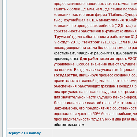
предоставившего налоговые льготы компаниям,
занятых более 1,5 млн. чел., где свыше поло
компании, как торговая фирма "Пабликс Суперм
тыс.), крупнейшая в США авиакомпания "Юнайте
компания по аренде автомобилей (12,5 тыс.) и 
собственности работников в крупных компани
"Грумман" (доля собственности работников 31,5
"Локхид" (20 %), "Текстрон" (21,3%)2. Если в 8
последующем они стали более равномерно рас
крестьянам", "Фабрики рабочим"в США реализу
производства.
Для работников
интерес к ESOP
управление. Особое значение имеют будущие 
на пенсию. В отдельных случаях такой целью 
Государство
, инициируя процесс создания со
правительства главной целью является форми
обеспечения работающих граждан. Поощряя ра
них при уходе на пенсию, государство стреми
для значительной части будущих пенсионеров.
Для региональных властей главный интерес со
Закономерно, что предприятия с собственно
оценкам, они дают на 50% больше прибыли, ч
производительности труда у них в два раза вы
обстоятельствам.
Вернуться к началу