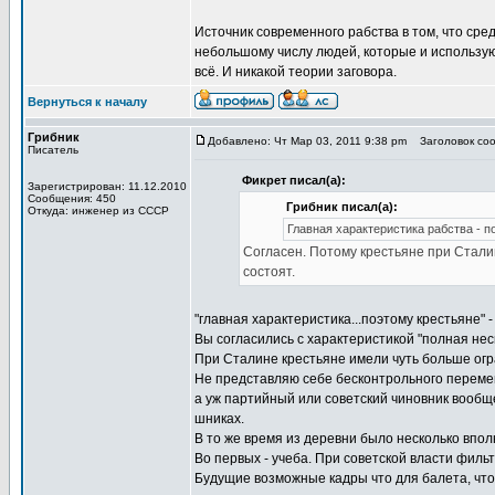
Источник современного рабства в том, что сре
небольшому числу людей, которые и используют
всё. И никакой теории заговора.
Вернуться к началу
Грибник
Добавлено: Чт Мар 03, 2011 9:38 pm
Заголовок соо
Писатель
Фикрет писал(а):
Зарегистрирован: 11.12.2010
Сообщения: 450
Грибник писал(а):
Откуда: инженер из СССР
Главная характеристика рабства - п
Согласен. Потому крестьяне при Сталин
состоят.
"главная характеристика...поэтому крестьяне" 
Вы согласились с характеристикой "полная нес
При Сталине крестьяне имели чуть больше огр
Не представляю себе бесконтрольного переме
а уж партийный или советский чиновник вообщ
шниках.
В то же время из деревни было несколько впол
Во первых - учеба. При советской власти филь
Будущие возможные кадры что для балета, что 