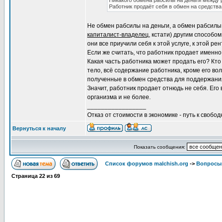
Никакого обмена рабсилы на деньги между р
Работник продаёт себя в обмен на средства
Не обмен рабсилы на деньги, а обмен рабсилы
капиталист-владелец
, кстати) другим способо
они все приучили себя к этой услуге, к этой рен
Если же считать, что работник продает именн
Какая часть работника может продать его? Кто
тело, всё содержание работника, кроме его вол
полученные в обмен средства для поддержани
Значит, работник продает отнюдь не себя. Ег
организма и не более.
_________________
Отказ от стоимости в экономике - путь к свобод
Вернуться к началу
Показать сообщения:
Список форумов malchish.org
->
Вопросы
Страница
22
из
69