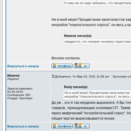
К тому же не надо забывать, что процветан
Ни в коей мере! Процветание капиталистов зав
неорабов "покупательного спроса", он весь у к
Иванов писал(а):
ожидается, что человек человеку перестан
Вполне согласен.
Вернуться к началу
Иванов
Добавлено: Чт Мар 03, 2011 11:59 am
Заголовок соо
Лауреат
Rudy писал(а):
Зарегистрирован:
04.05.2010
Ни в коей мере! Процветание капиталистов 
Сообщения: 681
неорабов "покупательного спроса", он весь 
Откуда: Оренбург
Да уж... это я так неудачно выразился. А Вы т
товаров , принадлежащих хозяевам СП . Таким
через мифический "потребительский спрос". Но
общих чертах вырисовывается ясная.
Вернуться к началу