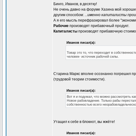
Бинго, Иванов, в десятку!
Не очень давно на форуме Хазина мой хорош
другим способом:
...именно капиталисты прои
А я его мысль перефразировал более "экономи
Рабочие
производят прибавочный продукт.
Капиталисты
производят прибавочную стоимо
Иванов писал(а):
Товар это то, что переходит в собственнос
человек- источник рабочей силы.
Старина Маркс вполне осознанно погрешил про
(трудовой теории стоимости).
Иванов писал(а):
Вот я и подумал, что можно рассмотреть к
Новое рабовладение. Только рабы перестал
собственностью всего неорабовладельческо
Утащил к себе в блокнот, вы жжёте!
Иванов писал(а):