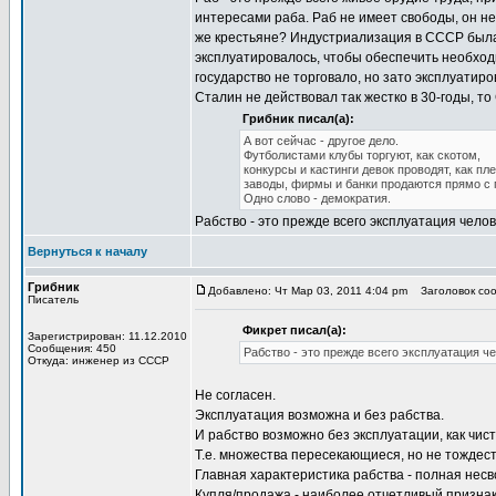
интересами раба. Раб не имеет свободы, он не
же крестьяне? Индустриализация в СССР была
эксплуатировалось, чтобы обеспечить необход
государство не торговало, но зато эксплуатир
Сталин не действовал так жестко в 30-годы, т
Грибник писал(а):
А вот сейчас - другое дело.
Футболистами клубы торгуют, как скотом,
конкурсы и кастинги девок проводят, как пл
заводы, фирмы и банки продаются прямо с п
Одно слово - демократия.
Рабство - это прежде всего эксплуатация чело
Вернуться к началу
Грибник
Добавлено: Чт Мар 03, 2011 4:04 pm
Заголовок соо
Писатель
Фикрет писал(а):
Зарегистрирован: 11.12.2010
Сообщения: 450
Рабство - это прежде всего эксплуатация ч
Откуда: инженер из СССР
Не согласен.
Эксплуатация возможна и без рабства.
И рабство возможно без эксплуатации, как чис
Т.е. множества пересекающиеся, но не тождес
Главная характеристика рабства - полная несв
Купля/продажа - наиболее отчетливый признак 