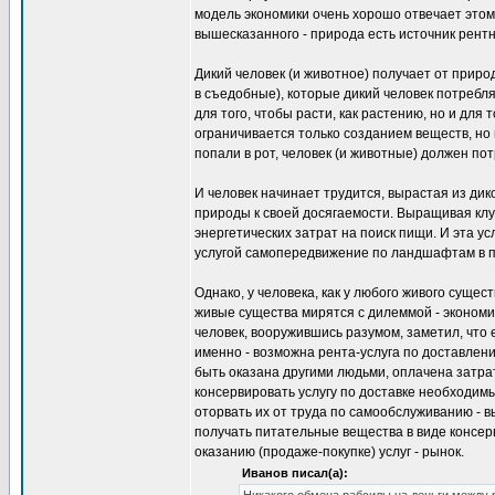
модель экономики очень хорошо отвечает этому
вышесказанного - природа есть источник рентн
Дикий человек (и животное) получает от прир
в съедобные), которые дикий человек потребля
для того, чтобы расти, как растению, но и для 
ограничивается только созданием веществ, но 
попали в рот, человек (и животные) должен пот
И человек начинает трудится, вырастая из ди
природы к своей досягаемости. Выращивая клуб
энергетических затрат на поиск пищи. И эта ус
услугой самопередвижение по ландшафтам в п
Однако, у человека, как у любого живого сущес
живые существа мирятся с дилеммой - экономи
человек, вооружившись разумом, заметил, что
именно - возможна рента-услуга по доставлен
быть оказана другими людьми, оплачена затрата
консервировать услугу по доставке необходимы
оторвать их от труда по самообслуживанию - в
получать питательные вещества в виде консер
оказанию (продаже-покупке) услуг - рынок.
Иванов писал(а):