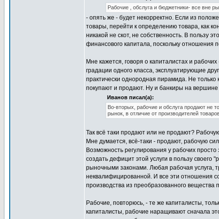
Рабочие , обслуга и бюджетники- все вне ры
- опять же - будет некорректно. Если из полож
товары, перейти к определению товара, как ко
никакой не скот, не собственность. В пользу э
финансового капитала, поскольку отношения пе
Мне кажется, говоря о капиталистах и рабочих 
градации одного класса, эксплуатирующие друг
практически однородная пирамида. Не только 
покупают и продают. Ну и банкиры на вершине 
Иванов писал(а):
Во-вторых, рабочие и обслуга продают не т
рынок, в отличие от производителей товаров
Так всё таки продают или не продают? Рабочу
Мне думается, всё-таки - продают, рабочую сил
Возможность регулирования у рабочих просто 
создать дефицит этой услуги в пользу своего "
рыночными законами. Любая рабочая услуга, 
неквалифицированной. И все эти отношения с
производства из преобразованного вещества 
Рабочие, повторюсь, - те же капиталисты, тол
капиталисты, рабочие наращивают сначала это