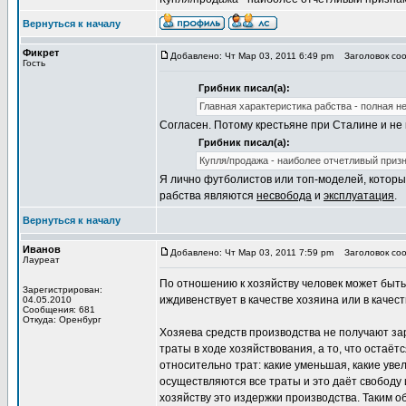
Вернуться к началу
Фикрет
Добавлено: Чт Мар 03, 2011 6:49 pm
Заголовок соо
Гость
Грибник писал(а):
Главная характеристика рабства - полная н
Согласен. Потому крестьяне при Сталине и не 
Грибник писал(а):
Купля/продажа - наиболее отчетливый призн
Я лично футболистов или топ-моделей, котор
рабства являются
несвобода
и
эксплуатация
.
Вернуться к началу
Иванов
Добавлено: Чт Мар 03, 2011 7:59 pm
Заголовок соо
Лауреат
По отношению к хозяйству человек может быть
Зарегистрирован:
иждивенствует в качестве хозяина или в качес
04.05.2010
Сообщения: 681
Откуда: Оренбург
Хозяева средств производства не получают зарп
траты в ходе хозяйствования, а то, что остаё
относительно трат: какие уменьшая, какие увел
осуществляются все траты и это даёт свободу 
хозяйству это издержки производства. Таким о