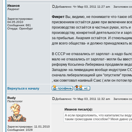
Иванов
Добавлено: Чт Мар 03, 2011 11:27 am
Заголовок соо
Лауреат
Фикрет
Вы, видимо, не понимаете что-такое 
Зарегистрирован:
присвоением остаётся даже при включении все
04.05.2010
Сообщения: 681
производство остаётся в частных руках, хоть 
Откуда: Оренбург
производству, конкретной деятельности и зар
за прибылью. Анархия остаётся. И стекольщики
для всего общества- и должно принадлежать вс
В СССР не отказались от зарплат- а надо был
мало не отказались от зарплат- могли бы ввес
реформу Косыгина-Либермана продавили ведом
Западом- на ликвидацию вообще индустрии ССС
сначала либерализацией цен "опустили" промы
, как советовал наивный Сакс ( или он потом п
Вернуться к началу
Rudy
Добавлено: Чт Мар 03, 2011 11:32 am
Заголовок соо
Политолог
Иванов писал(а):
А если предположить, что капиталисты веду
таким громоздким способом? Меня давно уж
Зарегистрирован: 11.01.2010
Сообщения: 1028