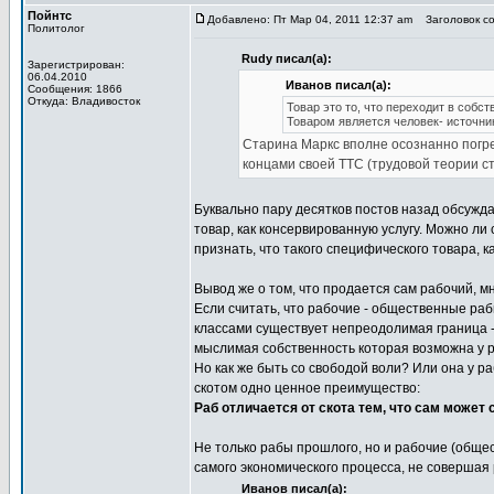
Пойнтс
Добавлено: Пт Мар 04, 2011 12:37 am
Заголовок со
Политолог
Rudy писал(а):
Зарегистрирован:
06.04.2010
Иванов писал(а):
Сообщения: 1866
Откуда: Владивосток
Товар это то, что переходит в собс
Товаром является человек- источни
Старина Маркс вполне осознанно погре
концами своей ТТС (трудовой теории с
Буквально пару десятков постов назад обсужда
товар, как консервированную услугу. Можно ли
признать, что такого специфического товара, ка
Вывод же о том, что продается сам рабочий, 
Если считать, что рабочие - общественные рабы
классами существует непреодолимая граница - 
мыслимая собственность которая возможна у р
Но как же быть со свободой воли? Или она у р
скотом одно ценное преимущество:
Раб отличается от скота тем, что сам может
Не только рабы прошлого, но и рабочие (общ
самого экономического процесса, не совершая 
Иванов писал(а):