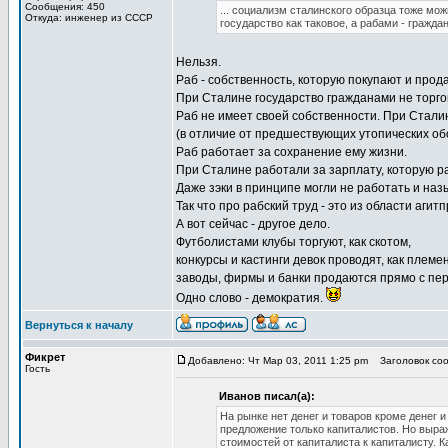
Сообщения: 450
... социализм сталинского образца тоже м
Откуда: инженер из СССР
государство как таковое, а рабами - гражда
Нельзя.
Раб - собственность, которую покупают и прод
При Сталине государство гражданами не торгов
Раб не имеет своей собственности. При Стали
(в отличие от предшествующих утопических об
Раб работает за сохранение ему жизни.
При Сталине работали за зарплату, которую р
Даже зэки в принципе могли не работать и наз
Так что про рабский труд - это из области аг
А вот сейчас - другое дело.
Футболистами клубы торгуют, как скотом,
конкурсы и кастинги девок проводят, как племе
заводы, фирмы и банки продаются прямо с перс
Одно слово - демократия.
Вернуться к началу
Фикрет
Добавлено: Чт Мар 03, 2011 1:25 pm
Заголовок соо
Гость
Иванов писал(а):
На рынке нет денег и товаров кроме денег 
предложение только капиталистов. Но выра
стоимостей от капиталиста к капиталисту. 