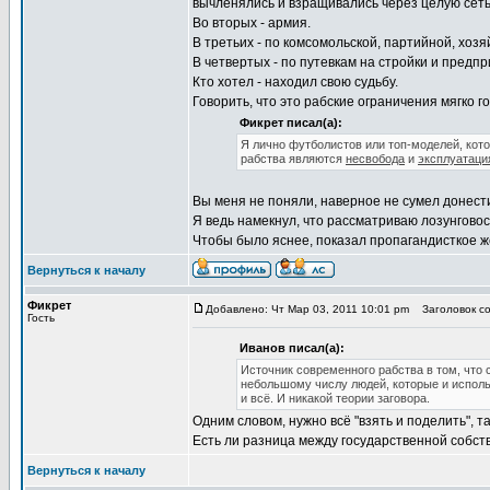
вычленялись и взращивались через целую сеть
Во вторых - армия.
В третьих - по комсомольской, партийной, хоз
В четвертых - по путевкам на стройки и предпр
Кто хотел - находил свою судьбу.
Говорить, что это рабские ограничения мягко г
Фикрет писал(а):
Я лично футболистов или топ-моделей, кот
рабства являются
несвобода
и
эксплуатаци
Вы меня не поняли, наверное не сумел донест
Я ведь намекнул, что рассматриваю лозунговос
Чтобы было яснее, показал пропагандисткое ж
Вернуться к началу
Фикрет
Добавлено: Чт Мар 03, 2011 10:01 pm
Заголовок со
Гость
Иванов писал(а):
Источник современного рабства в том, что 
небольшому числу людей, которые и исполь
и всё. И никакой теории заговора.
Одним словом, нужно всё "взять и поделить",
Есть ли разница между государственной собс
Вернуться к началу