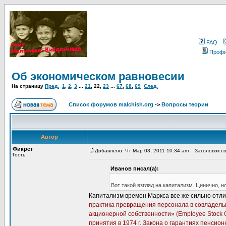
FAQ
Проф
Об экономическом равновесии
На страницу
Пред.
1
,
2
,
3
...
21
,
22
,
23
...
67
,
68
,
69
След.
Список форумов malchish.org
->
Вопросы теории
Автор
Фикрет
Добавлено: Чт Мар 03, 2011 10:34 am
Заголовок со
Гость
Иванов писал(а):
Вот такой взгляд на капитализм. Цинично, но
Капитализм времен Маркса все же сильно отли
практика превращения персонала в совладельц
акционерной собственности» (Employee Stock O
принятия в 1974 г. Закона о гарантиях пенсион