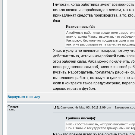
Глупости. Когда работники имеют возможность 
нельзя назвать неорабовладельческим, так как 
принадлежат средства производства, а то, кт
благ.
Иванов писал(а):
А наёмные работники вроде тоже самостоят
всех старина Маркс, выдумав, что рабочая с
Как можно бесконечно продавать один и тот
никто не рассматривает в качестве продав
У вас и услуга не являются товаром, потому чт
действительно, источником рабочей силы являе
этой рабочей силы. Раба можно покалечить, уб
непосредственно сам раб, вместе со своей раб
пустить. Работодатель, покупатель рабочей си
выполнения работы, потому что купил он не са
если в контракте такое предусмотрено, перепр
хорошо играть в футбол.
Вернуться к началу
Фикрет
Добавлено: Чт Мар 03, 2011 2:09 pm
Заголовок соо
Гость
Грибник писал(а):
Раб - собственность, которую покупают и п
При Сталине государство гражданами не то
Раб - это прежде всего живое орудие труда, п