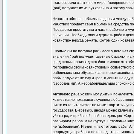
, как говорили в античном мире- "говорящего о
(раб) получает их из рук хозяина и потому зав
Никакого обмена рабсилы на деньги между рабо
Работник продаёт себя в обмен на средства 
Продаются проститутки и лакеи, рабочие и жур
значения. Необходимости держать раба в цепя
хозяйство- некуда бежать. Кругом одни хозяева
Сколько бы не получал раб - если у него нет св
значения ( раб получает цветные бумажки ,на
средствами производства благ- именно это обс
господином своим хозяйстовом и совместного 
рабовладельцы обустраивали и свои хозяйства
рабы получают не еду и кров, а деньги на еду 
"свободными". А неорабовладельцы спокойно о
Античного раба хозяин мог убить и покалечить
хозяев нагло показывать сущность обществен
никто из капиталистов не может портить и уни
государства. В-третьих, иногда можно калечи
убиты ради прибылей равбовладельцев. Жертва
разбирают рабов , а не буржуа. Стволовые кле
не "избранные". И едят и пьют отраву рабы. А 
репродукцию рабов, а не господ - те размножаю