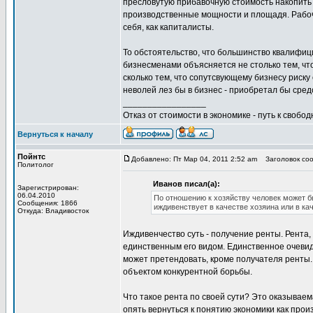
пресловутую прибавочную стоимость накопить к
производственные мощности и площадя. Рабочие
себя, как капиталисты.
То обстоятельство, что большинство квалифиц
бизнесменами объясняется не столько тем, чт
сколько тем, что сопутсвующему бизнесу риск
неволей лез бы в бизнес - приобретал бы сре
_________________
Отказ от стоимости в экономике - путь к свобод
Вернуться к началу
Пойнтс
Добавлено: Пт Мар 04, 2011 2:52 am
Заголовок соо
Политолог
Иванов писал(а):
Зарегистрирован:
06.04.2010
По отношению к хозяйству человек может б
Сообщения: 1866
иждивенствует в качестве хозяина или в ка
Откуда: Владивосток
Иждивенчество суть - получение ренты. Рента
единственным его видом. Единственное очевид
может претендовать, кроме получателя ренты. 
объектом конкурентной борьбы.
Что такое рента по своей сути? Это оказываема
опять вернуться к понятию экономики как произ