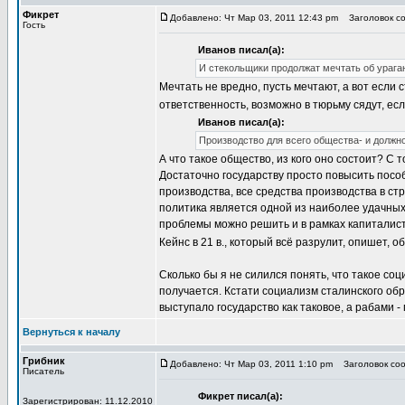
Фикрет
Добавлено: Чт Мар 03, 2011 12:43 pm
Заголовок со
Гость
Иванов писал(а):
И стекольщики продолжат мечтать об ураган
Мечтать не вредно, пусть мечтают, а вот если 
ответственность, возможно в тюрьму сядут, ес
Иванов писал(а):
Производство для всего общества- и должн
А что такое общество, из кого оно состоит? С
Достаточно государству просто повысить посо
производства, все средства производства в ст
политика является одной из наиболее удачны
проблемы можно решить и в рамках капиталист
Кейнс в 21 в., который всё разрулит, опишет,
Сколько бы я не силился понять, что такое со
получается. Кстати социализм сталинского об
выступало государство как таковое, а рабами -
Вернуться к началу
Грибник
Добавлено: Чт Мар 03, 2011 1:10 pm
Заголовок соо
Писатель
Фикрет писал(а):
Зарегистрирован: 11.12.2010