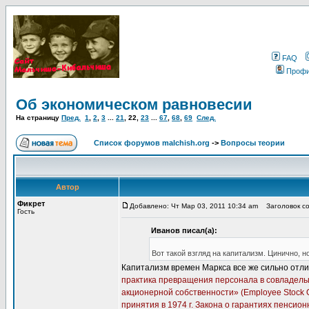
FAQ
Проф
Об экономическом равновесии
На страницу
Пред.
1
,
2
,
3
...
21
,
22
,
23
...
67
,
68
,
69
След.
Список форумов malchish.org
->
Вопросы теории
Автор
Фикрет
Добавлено: Чт Мар 03, 2011 10:34 am
Заголовок со
Гость
Иванов писал(а):
Вот такой взгляд на капитализм. Цинично, но
Капитализм времен Маркса все же сильно отли
практика превращения персонала в совладельц
акционерной собственности» (Employee Stock O
принятия в 1974 г. Закона о гарантиях пенсион