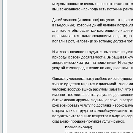
модель экономики очень хорошо отвечает этому
вышесказанного - природа есть источник рентн
Дикий человек (и животное) получает от прир
в съедобные), которые дикий человек потребля
для того, чтобы расти, как растению, но и для 
ограничивается только созданием веществ, но 
попали в рот, человек (и животные) должен пот
И человек начинает трудится, вырастая из ди
природы к своей досягаемости. Выращивая клуб
энергетических затрат на поиск пищи. И эта ус
услугой самопередвижение по ландшафтам в п
Однако, у человека, как у любого живого сущес
живые существа мирятся с дилеммой - экономи
человек, вооружившись разумом, заметил, что
именно - возможна рента-услуга по доставлен
быть оказана другими людьми, оплачена затрата
консервировать услугу по доставке необходимы
оторвать их от труда по самообслуживанию - в
получать питательные вещества в виде консер
оказанию (продаже-покупке) услуг - рынок.
Иванов писал(а):