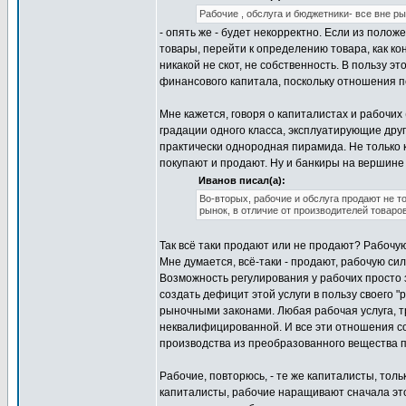
Рабочие , обслуга и бюджетники- все вне ры
- опять же - будет некорректно. Если из полож
товары, перейти к определению товара, как ко
никакой не скот, не собственность. В пользу э
финансового капитала, поскольку отношения пе
Мне кажется, говоря о капиталистах и рабочих 
градации одного класса, эксплуатирующие друг
практически однородная пирамида. Не только 
покупают и продают. Ну и банкиры на вершине 
Иванов писал(а):
Во-вторых, рабочие и обслуга продают не т
рынок, в отличие от производителей товаров
Так всё таки продают или не продают? Рабочу
Мне думается, всё-таки - продают, рабочую сил
Возможность регулирования у рабочих просто 
создать дефицит этой услуги в пользу своего "
рыночными законами. Любая рабочая услуга, 
неквалифицированной. И все эти отношения с
производства из преобразованного вещества 
Рабочие, повторюсь, - те же капиталисты, тол
капиталисты, рабочие наращивают сначала это