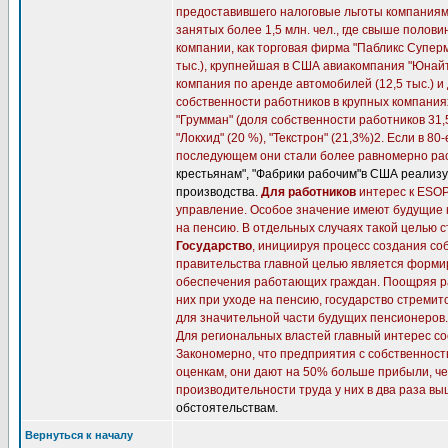
предоставившего налоговые льготы компаниям,
занятых более 1,5 млн. чел., где свыше поло
компании, как торговая фирма "Пабликс Суперм
тыс.), крупнейшая в США авиакомпания "Юнайте
компания по аренде автомобилей (12,5 тыс.) и 
собственности работников в крупных компани
"Грумман" (доля собственности работников 31,5
"Локхид" (20 %), "Текстрон" (21,3%)2. Если в 8
последующем они стали более равномерно рас
крестьянам", "Фабрики рабочим"в США реализу
производства.
Для работников
интерес к ESOP
управление. Особое значение имеют будущие 
на пенсию. В отдельных случаях такой целью 
Государство
, инициируя процесс создания со
правительства главной целью является форми
обеспечения работающих граждан. Поощряя ра
них при уходе на пенсию, государство стреми
для значительной части будущих пенсионеров.
Для региональных властей главный интерес со
Закономерно, что предприятия с собственно
оценкам, они дают на 50% больше прибыли, ч
производительности труда у них в два раза вы
обстоятельствам.
Вернуться к началу