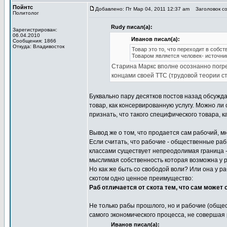
Пойнтс
Добавлено: Пт Мар 04, 2011 12:37 am
Заголовок со
Политолог
Rudy писал(а):
Зарегистрирован:
06.04.2010
Иванов писал(а):
Сообщения: 1866
Откуда: Владивосток
Товар это то, что переходит в собс
Товаром является человек- источни
Старина Маркс вполне осознанно погре
концами своей ТТС (трудовой теории с
Буквально пару десятков постов назад обсужда
товар, как консервированную услугу. Можно ли
признать, что такого специфического товара, ка
Вывод же о том, что продается сам рабочий, 
Если считать, что рабочие - общественные рабы
классами существует непреодолимая граница - 
мыслимая собственность которая возможна у р
Но как же быть со свободой воли? Или она у р
скотом одно ценное преимущество:
Раб отличается от скота тем, что сам может
Не только рабы прошлого, но и рабочие (общ
самого экономического процесса, не совершая 
Иванов писал(а):