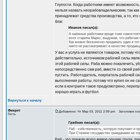
Глупости. Когда работники имеют возможность 
нельзя назвать неорабовладельческим, так как 
принадлежат средства производства, а то, кт
благ.
Иванов писал(а):
А наёмные работники вроде тоже самостоят
всех старина Маркс, выдумав, что рабочая с
Как можно бесконечно продавать один и тот
никто не рассматривает в качестве продав
У вас и услуга не являются товаром, потому чт
действительно, источником рабочей силы являе
этой рабочей силы. Раба можно покалечить, уб
непосредственно сам раб, вместе со своей раб
пустить. Работодатель, покупатель рабочей си
выполнения работы, потому что купил он не са
если в контракте такое предусмотрено, перепр
хорошо играть в футбол.
Вернуться к началу
Фикрет
Добавлено: Чт Мар 03, 2011 2:09 pm
Заголовок соо
Гость
Грибник писал(а):
Раб - собственность, которую покупают и п
При Сталине государство гражданами не то
Раб - это прежде всего живое орудие труда, п