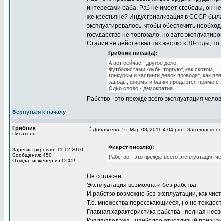
интересами раба. Раб не имеет свободы, он не
же крестьяне? Индустриализация в СССР была
эксплуатировалось, чтобы обеспечить необход
государство не торговало, но зато эксплуатир
Сталин не действовал так жестко в 30-годы, т
Грибник писал(а):
А вот сейчас - другое дело.
Футболистами клубы торгуют, как скотом,
конкурсы и кастинги девок проводят, как пл
заводы, фирмы и банки продаются прямо с п
Одно слово - демократия.
Рабство - это прежде всего эксплуатация чело
Вернуться к началу
Грибник
Добавлено: Чт Мар 03, 2011 4:04 pm
Заголовок соо
Писатель
Фикрет писал(а):
Зарегистрирован: 11.12.2010
Сообщения: 450
Рабство - это прежде всего эксплуатация ч
Откуда: инженер из СССР
Не согласен.
Эксплуатация возможна и без рабства.
И рабство возможно без эксплуатации, как чис
Т.е. множества пересекающиеся, но не тождес
Главная характеристика рабства - полная несв
Купля/продажа - наиболее отчетливый признак 