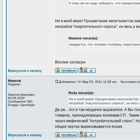
К тому же не надо забывать, что процветан
Ни в коей мере! Процветание капиталистов зав
неорабов "покупательного спроса", он весь у к
Иванов писал(а):
ожидается, что человек человеку перестан
Вполне согласен.
Вернуться к началу
Иванов
Добавлено: Чт Мар 03, 2011 11:59 am
Заголовок соо
Лауреат
Rudy писал(а):
Зарегистрирован:
04.05.2010
Ни в коей мере! Процветание капиталистов 
Сообщения: 681
неорабов "покупательного спроса", он весь 
Откуда: Оренбург
Да уж... это я так неудачно выразился. А Вы т
товаров , принадлежащих хозяевам СП . Таким
через мифический "потребительский спрос". Но
общих чертах вырисовывается ясная.
Вернуться к началу