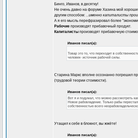
Бинго, Иванов, в десятку!
Не очень давно на форуме Хазина мой хорош
другим способом:
...именно капиталисты прои
А я его мысль перефразировал более "экономи
Рабочие
производят прибавочный продукт.
Капиталисты
производят прибавочную стоимо
Иванов писал(а):
Товар это то, что переходит в собственнос
человек- источник рабочей силы.
Старина Маркс вполне осознанно погрешил про
(трудовой теории стоимости).
Иванов писал(а):
Вот я и подумал, что можно рассмотреть к
Новое рабовладение. Только рабы перестал
собственностью всего неорабовладельческо
Утащил к себе в блокнот, вы жжёте!
Иванов писал(а):