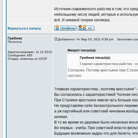
Источник современного рабства в том, что сре
небольшому числу людей, которые и используют
всё. И никакой теории заговора.
Вернуться к началу
Грибник
Добавлено: Чт Мар 03, 2011 9:38 pm
Заголовок соо
Писатель
Фикрет писал(а):
Зарегистрирован: 11.12.2010
Сообщения: 450
Грибник писал(а):
Откуда: инженер из СССР
Главная характеристика рабства - п
Согласен. Потому крестьяне при Сталин
состоят.
"главная характеристика...поэтому крестьяне" 
Вы согласились с характеристикой "полная нес
При Сталине крестьяне имели чуть больше огр
Не представляю себе бесконтрольного переме
а уж партийный или советский чиновник вообщ
шниках.
В то же время из деревни было несколько впол
Во первых - учеба. При советской власти филь
Будущие возможные кадры что для балета, что 