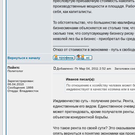
пресловутую прибавочную стоимость накопить к
производственные мощности и площадя. Рабочие
себя, как капиталисты.
То обстоятельство, что большинство квалифиц
бизнесменами объясняется не столько тем, чт
сколько тем, что сопутсвующему бизнесу риск
неволей лез бы в бизнес - приобретал бы сре
_________________
Отказ от стоимости в экономике - путь к свобод
Вернуться к началу
Пойнтс
Добавлено: Пт Мар 04, 2011 2:52 am
Заголовок соо
Политолог
Иванов писал(а):
Зарегистрирован:
06.04.2010
По отношению к хозяйству человек может б
Сообщения: 1866
иждивенствует в качестве хозяина или в ка
Откуда: Владивосток
Иждивенчество суть - получение ренты. Рента
единственным его видом. Единственное очевид
может претендовать, кроме получателя ренты. 
объектом конкурентной борьбы.
Что такое рента по своей сути? Это оказываема
опять вернуться к понятию экономики как произ