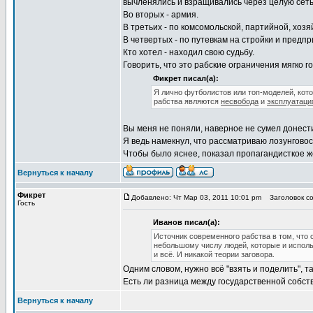
вычленялись и взращивались через целую сеть
Во вторых - армия.
В третьих - по комсомольской, партийной, хоз
В четвертых - по путевкам на стройки и предпр
Кто хотел - находил свою судьбу.
Говорить, что это рабские ограничения мягко г
Фикрет писал(а):
Я лично футболистов или топ-моделей, кот
рабства являются
несвобода
и
эксплуатаци
Вы меня не поняли, наверное не сумел донест
Я ведь намекнул, что рассматриваю лозунговос
Чтобы было яснее, показал пропагандисткое ж
Вернуться к началу
Фикрет
Добавлено: Чт Мар 03, 2011 10:01 pm
Заголовок со
Гость
Иванов писал(а):
Источник современного рабства в том, что 
небольшому числу людей, которые и исполь
и всё. И никакой теории заговора.
Одним словом, нужно всё "взять и поделить",
Есть ли разница между государственной собс
Вернуться к началу