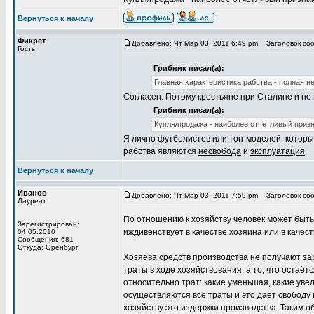
Вернуться к началу
Фикрет
Добавлено: Чт Мар 03, 2011 6:49 pm
Заголовок соо
Гость
Грибник писал(а):
Главная характеристика рабства - полная н
Согласен. Потому крестьяне при Сталине и не 
Грибник писал(а):
Купля/продажа - наиболее отчетливый призн
Я лично футболистов или топ-моделей, котор
рабства являются
несвобода
и
эксплуатация
.
Вернуться к началу
Иванов
Добавлено: Чт Мар 03, 2011 7:59 pm
Заголовок соо
Лауреат
По отношению к хозяйству человек может быть
Зарегистрирован:
иждивенствует в качестве хозяина или в качес
04.05.2010
Сообщения: 681
Откуда: Оренбург
Хозяева средств производства не получают зарп
траты в ходе хозяйствования, а то, что остаё
относительно трат: какие уменьшая, какие увел
осуществляются все траты и это даёт свободу 
хозяйству это издержки производства. Таким о