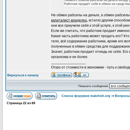
Никакого обмена рабсилы на деньги между р
Работник продаёт себя в обмен на средства
Не обмен рабсилы на деньги, а обмен рабсилы
капиталист-владелец
, кстати) другим способо
они все приучили себя к этой услуге, к этой рен
Если же считать, что работник продает именн
Какая часть работника может продать его? Кто
тело, всё содержание работника, кроме его вол
полученные в обмен средства для поддержани
Значит, работник продает отнюдь не себя. Ег
организма и не более.
_________________
Отказ от стоимости в экономике - путь к свобод
Вернуться к началу
Показать сообщения:
Список форумов malchish.org
->
Вопросы
Страница
22
из
69