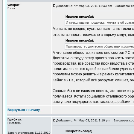
Фикрет
Добавлено: Чт Мар 03, 2011 12:43 pm
Заголовок со
Гость
Иванов писал(а):
И стекольщики продолжат мечтать об ураган
Мечтать не вредно, пусть мечтают, а вот если 
ответственность, возможно в тюрьму сядут, ес
Иванов писал(а):
Производство для всего общества- и должн
А что такое общество, из кого оно состоит? С
Достаточно государству просто повысить посо
производства, все средства производства в ст
политика является одной из наиболее удачны
проблемы можно решить и в рамках капиталист
Кейнс в 21 в., который всё разрулит, опишет,
Сколько бы я не силился понять, что такое со
получается. Кстати социализм сталинского об
выступало государство как таковое, а рабами -
Вернуться к началу
Грибник
Добавлено: Чт Мар 03, 2011 1:10 pm
Заголовок соо
Писатель
Фикрет писал(а):
Зарегистрирован: 11.12.2010