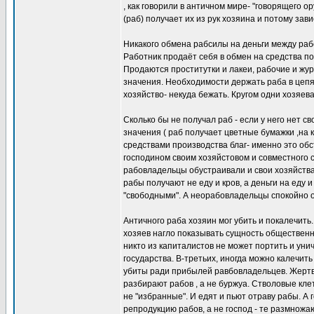
, как говорили в античном мире- "говорящего о
(раб) получает их из рук хозяина и потому зав
Никакого обмена рабсилы на деньги между рабо
Работник продаёт себя в обмен на средства 
Продаются проститутки и лакеи, рабочие и жур
значения. Необходимости держать раба в цепя
хозяйство- некуда бежать. Кругом одни хозяева
Сколько бы не получал раб - если у него нет св
значения ( раб получает цветные бумажки ,на
средствами производства благ- именно это обс
господином своим хозяйстовом и совместного 
рабовладельцы обустраивали и свои хозяйства
рабы получают не еду и кров, а деньги на еду 
"свободными". А неорабовладельцы спокойно о
Античного раба хозяин мог убить и покалечить
хозяев нагло показывать сущность обществен
никто из капиталистов не может портить и уни
государства. В-третьих, иногда можно калечи
убиты ради прибылей равбовладельцев. Жертва
разбирают рабов , а не буржуа. Стволовые кле
не "избранные". И едят и пьют отраву рабы. А 
репродукцию рабов, а не господ - те размножаю