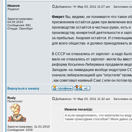
Иванов
Добавлено: Чт Мар 03, 2011 11:27 am
Заголовок соо
Лауреат
Фикрет
Вы, видимо, не понимаете что-такое 
Зарегистрирован:
присвоением остаётся даже при включении все
04.05.2010
Сообщения: 681
производство остаётся в частных руках, хоть 
Откуда: Оренбург
производству, конкретной деятельности и зар
за прибылью. Анархия остаётся. И стекольщики
для всего общества- и должно принадлежать вс
В СССР не отказались от зарплат- а надо был
мало не отказались от зарплат- могли бы ввес
реформу Косыгина-Либермана продавили ведом
Западом- на ликвидацию вообще индустрии ССС
сначала либерализацией цен "опустили" промы
, как советовал наивный Сакс ( или он потом п
Вернуться к началу
Rudy
Добавлено: Чт Мар 03, 2011 11:32 am
Заголовок соо
Политолог
Иванов писал(а):
А если предположить, что капиталисты веду
таким громоздким способом? Меня давно уж
Зарегистрирован: 11.01.2010
Сообщения: 1028