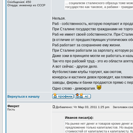
Сообщения: 450
... социализм сталинского образца тоже м
Откуда: инженер из СССР
государство как таковое, а рабами - гражда
Нельзя.
Раб - собственность, которую покупают и прод
При Сталине государство гражданами не торгов
Раб не имеет своей собственности. При Стали
(в отличие от предшествующих утопических об
Раб работает за сохранение ему жизни.
При Сталине работали за зарплату, которую р
Даже зэки в принципе могли не работать и наз
Так что про рабский труд - это из области аг
А вот сейчас - другое дело.
Футболистами клубы торгуют, как скотом,
конкурсы и кастинги девок проводят, как племе
заводы, фирмы и банки продаются прямо с перс
Одно слово - демократия.
Вернуться к началу
Фикрет
Добавлено: Чт Мар 03, 2011 1:25 pm
Заголовок соо
Гость
Иванов писал(а):
На рынке нет денег и товаров кроме денег 
предложение только капиталистов. Но выра
стоимостей от капиталиста к капиталисту. 