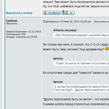
ложью? Лжи может быть бесконечное множество
Ну, что Graf, займёмся подсчётом "вероятност
Вернуться к началу
Грибник
Добавлено: Сб Фев 19, 2011 10:08 pm
Заголовок со
Писатель
АЛанов писал(а):
Зарегистрирован: 11.12.2010
Сообщения: 450
...Про "Антропный принцип" слыхали? Мир 
Откуда: инженер из СССР
Не только про него, я слыхал, что 1+1=2 с куд
может быть "мир заточен" под арифметику?
Цитата:
..."Само" не могло по причине отсутствия ср
Из отсутствия среды для "самости" запрета на 
Цитата:
"3. авторства (неабсурдности) именно Бога"
А кого же ещё?... Других персонажей быть не
"Других персонажей быть не могло" - это неуби
Снимаю шляпу перед строгостью логического 