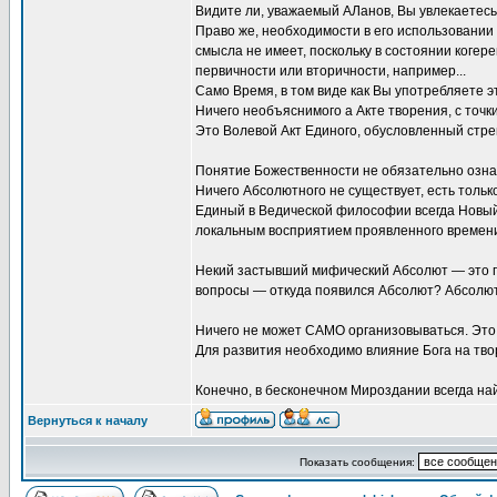
Видите ли, уважаемый АЛанов, Вы увлекаетесь
Право же, необходимости в его использовани
смысла не имеет, поскольку в состоянии когер
первичности или вторичности, например...
Само Время, в том виде как Вы употребляете э
Ничего необъяснимого а Акте творения, с точк
Это Волевой Акт Единого, обусловленный стрем
Понятие Божественности не обязательно озна
Ничего Абсолютного не существует, есть толь
Единый в Ведической философии всегда Новый
локальным восприятием проявленного времен
Некий застывший мифический Абсолют — это п
вопросы — откуда появился Абсолют? Абсолют
Ничего не может САМО организовываться. Это л
Для развития необходимо влияние Бога на тво
Конечно, в бесконечном Мироздании всегда на
Вернуться к началу
Показать сообщения: