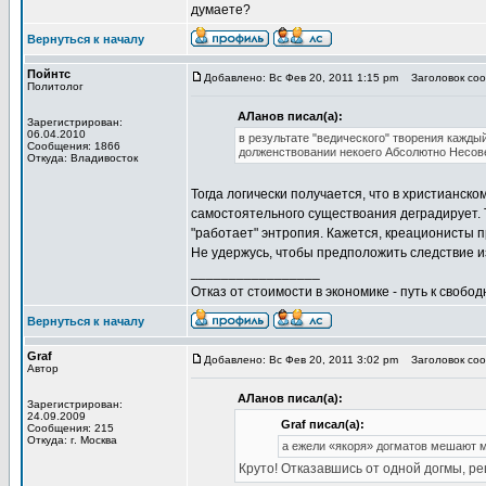
думаете?
Вернуться к началу
Пойнтс
Добавлено: Вс Фев 20, 2011 1:15 pm
Заголовок сооб
Политолог
АЛанов писал(а):
Зарегистрирован:
06.04.2010
в результате "ведического" творения кажды
Сообщения: 1866
долженствовании некоего Абсолютно Несо
Откуда: Владивосток
Тогда логически получается, что в христианск
самостоятельного существоания деградирует. Т
"работает" энтропия. Кажется, креационисты 
Не удержусь, чтобы предположить следствие и
_________________
Отказ от стоимости в экономике - путь к свобод
Вернуться к началу
Graf
Добавлено: Вс Фев 20, 2011 3:02 pm
Заголовок сооб
Автор
АЛанов писал(а):
Зарегистрирован:
24.09.2009
Graf писал(а):
Сообщения: 215
Откуда: г. Москва
а ежели «якоря» догматов мешают м
Круто! Отказавшись от одной догмы, р