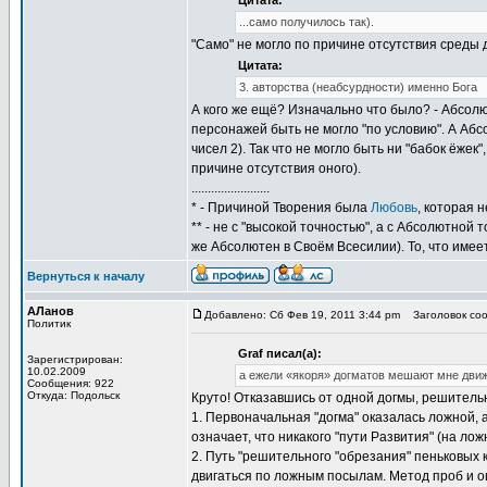
Цитата:
...само получилось так).
"Само" не могло по причине отсутствия среды дл
Цитата:
3. авторства (неабсурдности) именно Бога
А кого же ещё? Изначально что было? - Абсолю
персонажей быть не могло "по условию". А Абс
чисел 2). Так что не могло быть ни "бабок ёжек
причине отсутствия оного).
........................
* - Причиной Творения была
Любовь
, которая 
** - не с "высокой точностью", а с Абсолютной 
же Абсолютен в Своём Всесилии). То, что имее
Вернуться к началу
АЛанов
Добавлено: Сб Фев 19, 2011 3:44 pm
Заголовок соо
Политик
Graf писал(а):
Зарегистрирован:
10.02.2009
а ежели «якоря» догматов мешают мне движ
Сообщения: 922
Откуда: Подольск
Круто! Отказавшись от одной догмы, решительн
1. Первоначальная "догма" оказалась ложной, 
означает, что никакого "пути Развития" (на лож
2. Путь "решительного "обрезания" пеньковых 
двигаться по ложным посылам. Метод проб и ош