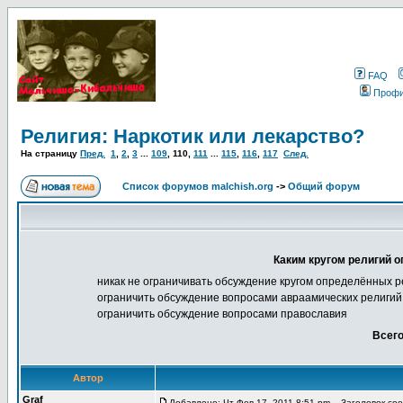
FAQ
Проф
Религия: Наркотик или лекарство?
На страницу
Пред.
1
,
2
,
3
...
109
,
110
,
111
...
115
,
116
,
117
След.
Список форумов malchish.org
->
Общий форум
Каким кругом религий о
никак не ограничивать обсуждение кругом определённых р
ограничить обсуждение вопросами авраамических религий 
ограничить обсуждение вопросами православия
Всего
Автор
Graf
Добавлено: Чт Фев 17, 2011 8:51 pm
Заголовок сооб