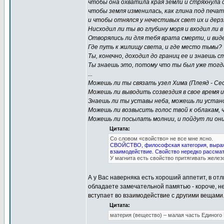
чтобы она охватила края земли и стряхнула 
чтобы земля изменилась, как глина под печат
и чтобы отнялся у нечестивых свет их и дерз
Нисходил ли ты во глубину моря и входил ли 
Отворялись ли для тебя врата смерти, и ви
Где путь к жилищу света, и где место тьмы?
Ты, конечно, доходил до границ ее и знаешь ст
Ты знаешь это, потому что ты был уже тогда 
...
Можешь ли ты связать узел Хима (Плеяд - Сес
Можешь ли выводить созвездия в свое время и
Знаешь ли ты уставы неба, можешь ли устан
Можешь ли возвысить голос твой к облакам, 
Можешь ли посылать молнии, и пойдут ли они
Цитата:
Со словом «свойство» не все мне ясно.
СВОЙСТВО, философская категория, выража
взаимодействие. Свойство нередко рассмат
У магнита есть свойство притягивать желез
А у Вас наверняка есть хороший аппетит, в отл
обладаете замечательной памятью - короче, 
вступает во взаимодействие с другими вещами
Цитата:
материя (вещество) – малая часть Единого