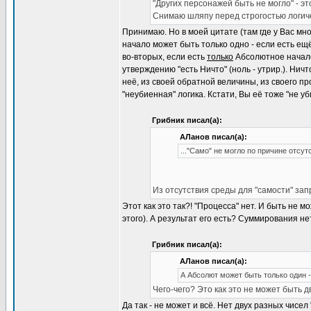
"Других персонажей быть не могло" - эт
Снимаю шляпу перед строгостью логиче
Принимаю. Но в моей цитате (там где у Вас мно
начало может быть только одно - если есть ещё
во-вторых, если есть
только
Абсолютное начало,
утверждению "есть Ничто" (ноль - утрир.). Нич
неё, из своей обратной величины, из своего пр
"неубиенная" логика. Кстати, Вы её тоже "не уб
Грибник писал(а):
АЛанов писал(а):
..."Само" не могло по причине отсут
Из отсутствия среды для "самости" запр
Этот как это так?! "Процесса" нет. И быть не 
этого). А результат его есть? Суммирования нет
Грибник писал(а):
АЛанов писал(а):
А Абсолют может быть только один -
Чего-чего? Это как это не может быть 
Да так - не может и всё. Нет двух разных чисел 