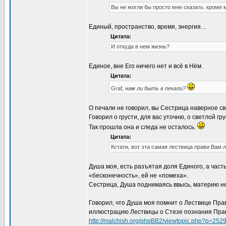
Вы не могли бы просто мне сказать: кроме 
Единый, пространство, время, энергия…
Цитата:
И откуда в нем жизнь?
Единое, вне Его ничего нет и всё в Нём.
Цитата:
Graf,
нам ли быть в печали?
О печали не говорил, вы Сестрица наверное с
Говорил о грусти, для вас уточню, о светлой гру
Так прошла она и следа не осталось.
Цитата:
Кстати, вот эта самая лествица прави Вам 
Душа моя, есть разъятая доля Единого, а часть
«бесконечность», ей не «помеха».
Сестрица, Душа поднимаясь ввысь, материю не
Говорил, что Душа моя помнит о Лествице Пра
иллюстрацию Лествицы о Стезе познания Прави
http://malchish.org/phpBB2/viewtopic.php?p=252