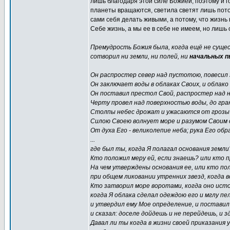
лишь благодаря этой силе Божией, поэтому и г
планеты вращаются, светила светят лишь потом
сами себя делать живыми, а потому, что жизнь
Себе жизнь, а мы ее в себе не имеем, но лишь
Премудрость Божия была, когда ещё не сущес
сотворил ни земли, ни полей, ни
начальных п
Он распростер север над пустотою, повесил 
Он заключает воды в облаках Своих, и облако
Он поставил престол Свой, распростер над н
Черту провел над поверхностью воды, до гра
Столпы небес дрожат и ужасаются от грозы 
Силою Своею волнует море и разумом Своим 
От духа Его - великолепие неба; рука Его об
...
где был ты, когда Я полагал основания земли
Кто положил меру ей, если знаешь? или кто п
На чем утверждены основания ее, или кто по
при общем ликовании утренних звезд, когда 
Кто затворил море воротами, когда оно истор
когда Я облака сделал одеждою его и мглу пе
и утвердил ему Мое определение, и поставил
и сказал: доселе дойдешь и не перейдешь, и
Давал ли ты когда в жизни своей приказания 