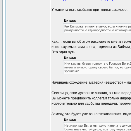
У магнита есть свойство притягивать железо.
Цитата:
Как Вы можете понять меня, если я начну р
рожденности, о единородности, о исхождени
Как…., если вы об этом расскажете мне, в тер
используемые вами слова, термины из Библии,
Это один путь…
Цитата:
Или как мы будем говорить о Господе Боге 
имеет и иную сторону своего бытия, кото
зрением?
Начинаем схождение: материя (вещество) – ма
Сестрица, свои духовные знания, вы мне пере
Вы можете предложить коллегам только информ
исключительно для удобства передачи, пережит
Замечу, это будет уже ваша эксклюзивная, ин
Цитата:
Не знаю, как Вы, а мы, христиане, эту духо
Божества в чистой душе, поэтому через свя