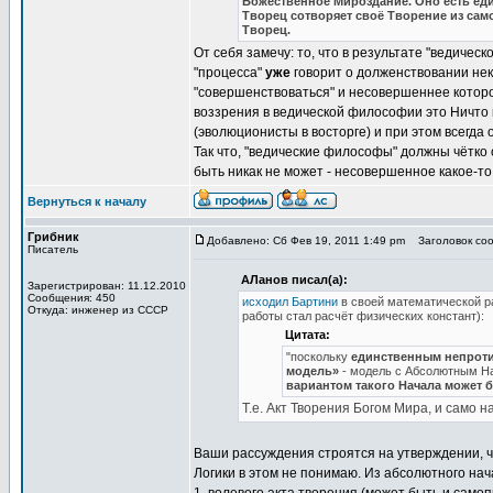
Божественное Мироздание. Оно есть един
Творец сотворяет своё Творение из сам
Творец.
От себя замечу: то, что в результате "ведиче
"процесса"
уже
говорит о долженствовании нек
"совершенствоваться" и несовершеннее которог
воззрения в ведической философии это Ничто
(эволюционисты в восторге) и при этом всегда
Так что, "ведические философы" должны чётко 
быть никак не может - несовершенное какое-то 
Вернуться к началу
Грибник
Добавлено: Сб Фев 19, 2011 1:49 pm
Заголовок соо
Писатель
АЛанов писал(а):
Зарегистрирован: 11.12.2010
Сообщения: 450
исходил Бартини
в своей математической р
Откуда: инженер из СССР
работы стал расчёт физических констант):
Цитата:
"поскольку
единственным непроти
модель»
- модель с Абсолютным Н
вариантом такого Начала может 
Т.е. Акт Творения Богом Мира, и само на
Ваши рассуждения строятся на утверждении, 
Логики в этом не понимаю. Из абсолютного нач