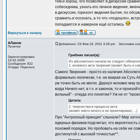
тем и хорош, что позволяет в дискуссии сравни
собеседника, узнать его личное видение, мнен
в дискуссии, горизонт видения Бытия, по обсу
сравнить и осознать, а то что «подошло», вст
попадаются и наверное ещё остались.
Вернуться к началу
АЛанов
Добавлено: Сб Фев 19, 2011 3:28 pm
Заголовок соо
Политик
Грибник писал(а):
Зарегистрирован:
10.02.2009
Из абсолютного начала не следует обязател
Сообщения: 922
1. волевого акта творения (может быть и с
Откуда: Подольск
Самого Творения - просто из наличия Абсолютн
формально-логически, т.е. не взирая на Суть А
уж точно быть не могло. Дернул человек чеку 
когда Ничего нет, в т.ч. и законов, то и произ
вольный" - откуда это понятие? Уж не от "про
Цитата:
2. творчества в процессе акта
(может никто ничего и не проектировал, ...)
Про "Антропный принцип" слыхали? Мир заточ
ядерных физиков подсчитал, что вероятность о
похожий порядок. Но пробовать на себе не сове
достигнутой с высокой точностью**.