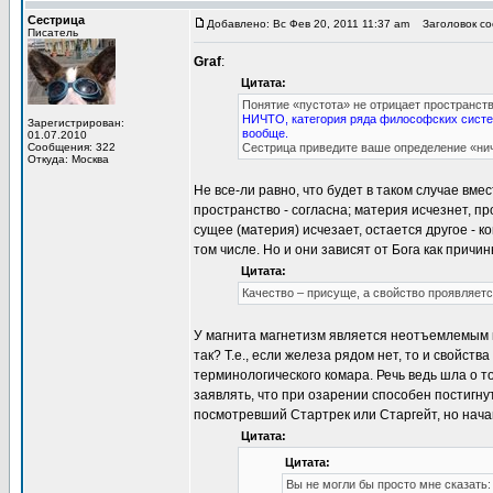
Сестрица
Добавлено: Вс Фев 20, 2011 11:37 am
Заголовок соо
Писатель
Graf
:
Цитата:
Понятие «пустота» не отрицает пространство
НИЧТО, категория ряда философских систе
Зарегистрирован:
вообще.
01.07.2010
Сообщения: 322
Сестрица приведите ваше определение «нич
Откуда: Москва
Не все-ли равно, что будет в таком случае вме
пространство - согласна; материя исчезнет, п
сущее (материя) исчезает, остается другое - 
том числе. Но и они зависят от Бога как причи
Цитата:
Качество – присуще, а свойство проявляетс
У магнита магнетизм является неотъемлемым к
так? Т.е., если железа рядом нет, то и свойст
терминологического комара. Речь ведь шла о то
заявлять, что при озарении способен постигну
посмотревший Стартрек или Старгейт, но нача
Цитата:
Цитата:
Вы не могли бы просто мне сказать: