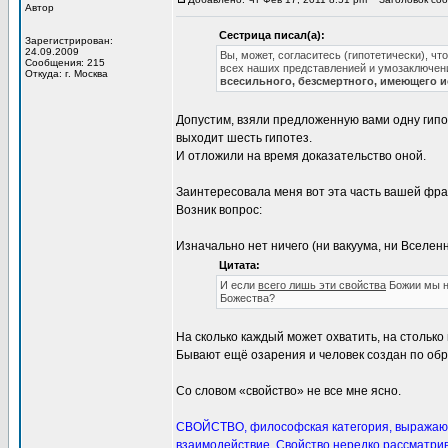
Автор
Сестрица писал(а):
Зарегистрирован:
24.09.2009
Вы, может, согласитесь (гипотетически), ч
Сообщения: 215
всех наших представленией и умозаключени
Откуда: г. Москва
всесильного, безсмертного, имеющего и
Допустим, взяли предложенную вами одну гипот
выходит шесть гипотез.
И отложили на время доказательство оной.
Заинтересовала меня вот эта часть вашей фра
Возник вопрос:
Изначально нет ничего (ни вакуума, ни Вселенн
Цитата:
И если
всего лишь эти свойства
Божии мы не
Божества?
На сколько каждый может охватить, на столько 
Бывают ещё озарения и человек создан по обр
Со словом «свойство» не все мне ясно.
СВОЙСТВО, философская категория, выражающа
взаимодействие. Свойство нередко рассматрив