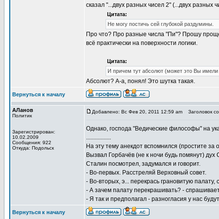
сказал "...двух разных чисел 2" (...двух разных
Цитата:
Не могу постичь сей глубокой раздумины.
Про что? Про разные числа "Пи"? Прошу прощени
всё практически на поверхности логики.
Цитата:
И причем тут абсолют (может это Вы имели 
Абсолют? А-а, понял! Это шутка такая.
Вернуться к началу
АЛанов
Добавлено: Вс Фев 20, 2011 12:59 am
Заголовок соо
Политик
Однако, господа "Ведические философы" на ука
Зарегистрирован:
.................
10.02.2009
Сообщения: 922
На эту тему анекдот вспомнился (простите за 
Откуда: Подольск
Вызвал Горбачёв (не к ночи будь помянут) дух 
Сталин посмотрел, задумался и говорит.
- Во-первых. Расстреляй Верховный совет.
- Во-вторых, э... перекрась грановитую палату, 
- А зачем палату перекрашивать? - спрашивает
- Я так и предполагал - разногласия у нас буду
Вернуться к началу