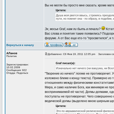
Вы не могли бы просто мне сказать: кроме мате
Цитата:
Душа моя рвется ввысь, стремясь преодолет
пути, но помнит она - по образу, в подобии
Эх
, мосье Graf,
нам ли быть в печали?
Кстат
Вас слова и понятия такие появились? Подозре
форуме. А от Вас еще кто-то "просветился", и т
Вернуться к началу
АЛанов
Добавлено: Сб Фев 19, 2011 12:05 pm
Заголовок со
Политик
Graf писал(а):
Зарегистрирован:
10.02.2009
Изначально нет ничего (ни вакуума, ни Всел
Сообщения: 922
Откуда: Подольск
"Творение из ничего" логике не противоречит. 
изложено ближе к концу текста). Примерно из
отношениях между физическими констатнтами" (
Мира, и само наличие Бога, как минимум не п
воспринимаемой её части). Догмы-догмами, одн
постулаты не противоречат. Чего совершенно не
ведической догмы (выделено мною ширным ш
Цитата:
Это по авраамической религиозной философ