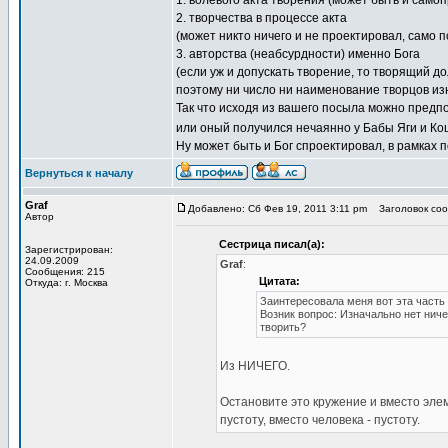
1. волевого акта творения (может быть и само
2. творчества в процессе акта
(может никто ничего и не проектировал, само п
3. авторства (неабсурдности) именно Бога
(если уж и допускать творение, то творящий д
поэтому ни число ни наименование творцов из
Так что исходя из вашего посыла можно предпо
или оный получился нечаянно у Бабы Яги и Коще
Ну может быть и Бог спроектировал, в рамках
Вернуться к началу
Graf
Добавлено: Сб Фев 19, 2011 3:11 pm
Заголовок сооб
Автор
Сестрица писал(а):
Зарегистрирован:
24.09.2009
Graf
:
Сообщения: 215
Цитата:
Откуда: г. Москва
Заинтересовала меня вот эта часть
Возник вопрос: Изначально нет ничег
творить?
Из НИЧЕГО.
Остановите это кружение и вместо элем
пустоту, вместо человека - пустоту.