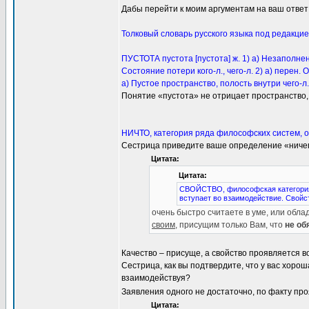
Дабы перейти к моим аргументам на ваш ответ 
Толковый словарь русского языка под редакцие
ПУСТОТА пустота [пустота] ж. 1) а) Незаполненн
Состояние потери кого-л., чего-л. 2) а) перен.
а) Пустое пространство, полость внутри чего-л
Понятие «пустота» не отрицает пространство, 
НИЧТО, категория ряда философских систем, о
Сестрица приведите ваше определение «ничег
Цитата:
Цитата:
СВОЙСТВО, философская категория
вступает во взаимодействие. Свойс
очень быстро считаете в уме, или обл
своим
, присущим только Вам, что
не об
Качество – присуще, а свойство проявляется в
Сестрица, как вы подтвердите, что у вас хороша
взаимодействуя?
Заявления одного не достаточно, по факту пр
Цитата: