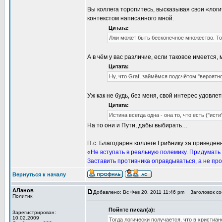
Вы коллега торопитесь, высказывая свои «лог
контекстом написанного мной.
Цитата:
Лжи может быть бесконечное множество. Тол
А в чём у вас различие, если таковое имеется
Цитата:
Ну, что Graf, займёмся подсчётом "вероятн
Уж как не будь, без меня, свой интерес удовле
Цитата:
Истина всегда одна - она то, что есть ("ист
На то они и Пути, дабы выбирать…
П.с. Благодарен коллеге Грибнику за приведе
«Не вступать в реальную полемику. Придумать 
Заставить противника оправдываться, а не пр
Вернуться к началу
АЛанов
Добавлено: Вс Фев 20, 2011 11:46 pm
Заголовок соо
Политик
Пойнтс писал(а):
Зарегистрирован:
10.02.2009
Тогда логически получается, что в христи