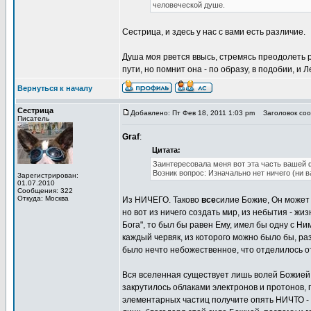
человеческой душе.
Сестрица, и здесь у нас с вами есть различие.
Душа моя рвется ввысь, стремясь преодолеть р
пути, но помнит она - по образу, в подобии, и
Вернуться к началу
Сестрица
Добавлено: Пт Фев 18, 2011 1:03 pm
Заголовок сооб
Писатель
Graf
:
Цитата:
Заинтересовала меня вот эта часть вашей 
Возник вопрос: Изначально нет ничего (ни в
Зарегистрирован:
01.07.2010
Сообщения: 322
Откуда: Москва
Из НИЧЕГО. Таково
все
силие Божие, Он может в
но вот из ничего создать мир, из небытия - жи
Бога", то был бы равен Ему, имел бы одну с Н
каждый червяк, из которого можно было бы, раз
было нечто небожественное, что отделилось о
Вся вселенная существует лишь волей Божией, 
закрутилось облаками электронов и протонов, 
элементарных частиц получите опять НИЧТО - п