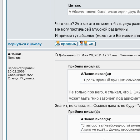
Цитата:
А Абсолют может быть только один - двух б
Чего-чего? Это как это не может быть двух раз
Не могу постичь сей глубокой раздумины.
И причем тут абсолют (может это Вы имели в 
Вернуться к началу
АЛанов
Добавлено: Вс Фев 20, 2011 12:27 am
Заголовок соо
Политик
Грибник писал(а):
Зарегистрирован:
10.02.2009
АЛанов писал(а):
Сообщения: 922
Откуда: Подольск
...Про "Антропный принцип" слыхал
Не только про него, я слыхал, что 1+1=
может быть "мир заточен" под арифме
Значит, не слыхали... Ссылок давать не буду -
Грибник писал(а):
АЛанов писал(а):
"3. авторства (неабсурдности) имен
А кого же ещё?... Других персонажей