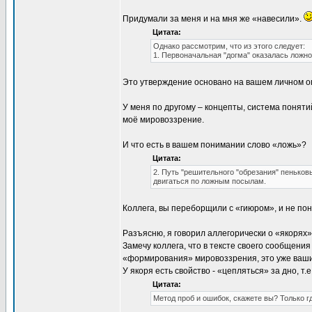
Придумали за меня и на мня же «навесили».
Цитата:
Однако рассмотрим, что из этого следует:
1. Первоначальная "догма" оказалась ложно
Это утверждение основано на вашем личном оп
У меня по другому – концепты, система поняти
моё мировоззрение.
И что есть в вашем понимании слово «ложь»?
Цитата:
2. Путь "решительного "обрезания" пеньков
двигаться по ложным посылам.
Коллега, вы переборщили с «гиюром», и не пон
Разъясню, я говорил аллегорически о «якорях»,
Замечу коллега, что в тексте своего сообщения
«формирования» мировоззрения, это уже ваш
У якоря есть свойство - «цепляться» за дно, т
Цитата:
Метод проб и ошибок, скажете вы? Только г