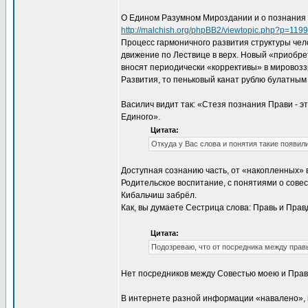
О Едином Разумном Мироздании и о познания Е
http://malchish.org/phpBB2/viewtopic.php?p=119
Процесс гармоничного развития структуры чел
движение по Лествице в верх. Новый «приобр
вносят периодически «коррективы» в мировозз
Развития, то пеньковый канат рублю булатным
Василич видит так: «Стезя познания Прави - 
Единого».
Цитата:
Откуда у Вас слова и понятия такие появил
Доступная сознанию часть, от «накопленных» 
Родительское воспитание, с понятиями о совес
Кибальчиш забрёл.
Как, вы думаете Сестрица слова: Правь и Пра
Цитата:
Подозреваю, что от посредника между прав
Нет посредников между Совестью моею и Правь
В интернете разной информации «навалено», в