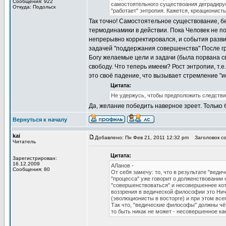
Сообщения: 922
самостоятельного существоания деградирует
Откуда: Подольск
"работает" энтропия. Кажется, креационист
Так точно! Самостоятельное существование, бе
термодинамики в действии. Пока Человек не пор
непрерывно корректировался, и события развив
задачей "поддержания совершенства" После г
Богу желаемые цели и задачи (была порвана св
свободу. Что теперь имеем? Рост энтропии, т.е
это своё падение, что вызывает стремление "и
Цитата:
Не удержусь, чтобы предположить следствие
Да, желание победить наверное зреет. Только 
Вернуться к началу
kai
Добавлено: Пн Фев 21, 2011 12:32 pm
Заголовок со
Читатель
Цитата:
Зарегистрирован:
16.12.2009
АЛанов -
Сообщения: 80
От себя замечу: то, что в результате "вед
"процесса" уже говорит о долженствовании 
"совершенствоваться" и несовершеннее кото
воззрения в ведической философии это Ни
(эволюционисты в восторге) и при этом все
Так что, "ведические философы" должны чё
то быть никак не может - несовершенное как