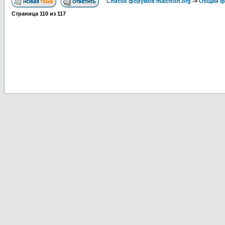
Список форумов malchish.org
->
Общий ф
Страница
110
из
117