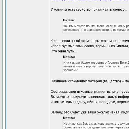
У магнита есть свойство притягивать железо.
Цитата:
Как Вы можете понять меня, если я начну р
рожденности, о единородности, о исхождени
Как…., если вы об этом расскажете мне, в тер
используемые вами слова, термины из Библии,
Это один путь…
Цитата:
Или как мы будем говорить о Господе Боге 
имеет и иную сторону своего бытия, кото
зрением?
Начинаем схождение: материя (вещество) – ма
Сестрица, свои духовные знания, вы мне пере
Вы можете предложить коллегам только информ
исключительно для удобства передачи, пережит
Замечу, это будет уже ваша эксклюзивная, ин
Цитата:
Не знаю, как Вы, а мы, христиане, эту духо
Божества в чистой душе, поэтому через свя