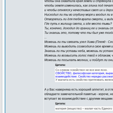
чтобы она охватила края земли и стряхнула 
чтобы земля изменилась, как глина под печат
и чтобы отнялся у нечестивых свет их и дерз
Нисходил ли ты во глубину моря и входил ли 
Отворялись ли для тебя врата смерти, и ви
Где путь к жилищу света, и где место тьмы?
Ты, конечно, доходил до границ ее и знаешь ст
Ты знаешь это, потому что ты был уже тогда 
...
Можешь ли ты связать узел Хима (Плеяд - Сес
Можешь ли выводить созвездия в свое время и
Знаешь ли ты уставы неба, можешь ли устан
Можешь ли возвысить голос твой к облакам, 
Можешь ли посылать молнии, и пойдут ли они
Цитата:
Со словом «свойство» не все мне ясно.
СВОЙСТВО, философская категория, выража
взаимодействие. Свойство нередко рассмат
У магнита есть свойство притягивать желез
А у Вас наверняка есть хороший аппетит, в отл
обладаете замечательной памятью - короче, 
вступает во взаимодействие с другими вещами
Цитата:
материя (вещество) – малая часть Единого