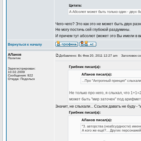
Цитата:
А Абсолют может быть только один - двух б
Чего-чего? Это как это не может быть двух раз
Не могу постичь сей глубокой раздумины.
И причем тут абсолют (может это Вы имели в 
Вернуться к началу
АЛанов
Добавлено: Вс Фев 20, 2011 12:27 am
Заголовок соо
Политик
Грибник писал(а):
Зарегистрирован:
10.02.2009
АЛанов писал(а):
Сообщения: 922
Откуда: Подольск
...Про "Антропный принцип" слыхал
Не только про него, я слыхал, что 1+1=
может быть "мир заточен" под арифме
Значит, не слыхали... Ссылок давать не буду -
Грибник писал(а):
АЛанов писал(а):
"3. авторства (неабсурдности) имен
А кого же ещё?... Других персонажей