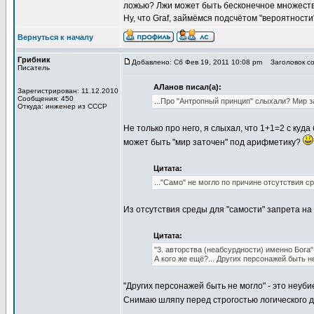
ложью? Лжи может быть бесконечное множество
Ну, что Graf, займёмся подсчётом "вероятност
Вернуться к началу
Грибник
Добавлено: Сб Фев 19, 2011 10:08 pm
Заголовок со
Писатель
АЛанов писал(а):
Зарегистрирован: 11.12.2010
Сообщения: 450
...Про "Антропный принцип" слыхали? Мир 
Откуда: инженер из СССР
Не только про него, я слыхал, что 1+1=2 с куд
может быть "мир заточен" под арифметику?
Цитата:
..."Само" не могло по причине отсутствия ср
Из отсутствия среды для "самости" запрета на 
Цитата:
"3. авторства (неабсурдности) именно Бога"
А кого же ещё?... Других персонажей быть не
"Других персонажей быть не могло" - это неуби
Снимаю шляпу перед строгостью логического 