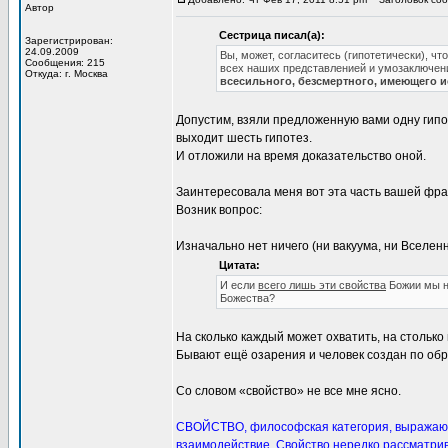
Автор
Сестрица писал(а):
Зарегистрирован:
24.09.2009
Вы, может, согласитесь (гипотетически), ч
Сообщения: 215
всех наших представленией и умозаключени
Откуда: г. Москва
всесильного, безсмертного, имеющего и
Допустим, взяли предложенную вами одну гипот
выходит шесть гипотез.
И отложили на время доказательство оной.
Заинтересовала меня вот эта часть вашей фра
Возник вопрос:
Изначально нет ничего (ни вакуума, ни Вселенн
Цитата:
И если
всего лишь эти свойства
Божии мы не
Божества?
На сколько каждый может охватить, на столько 
Бывают ещё озарения и человек создан по обр
Со словом «свойство» не все мне ясно.
СВОЙСТВО, философская категория, выражающа
взаимодействие. Свойство нередко рассматрив