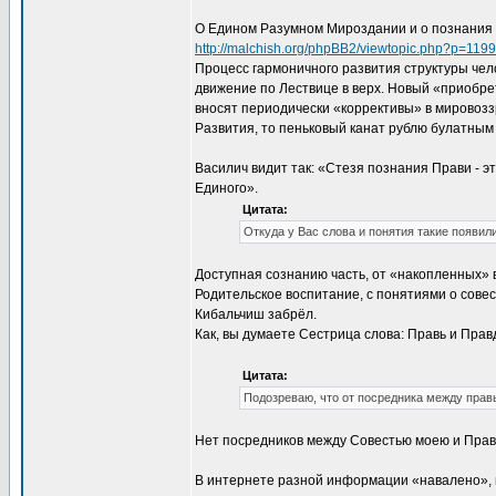
О Едином Разумном Мироздании и о познания Е
http://malchish.org/phpBB2/viewtopic.php?p=119
Процесс гармоничного развития структуры чел
движение по Лествице в верх. Новый «приобр
вносят периодически «коррективы» в мировозз
Развития, то пеньковый канат рублю булатным
Василич видит так: «Стезя познания Прави - 
Единого».
Цитата:
Откуда у Вас слова и понятия такие появил
Доступная сознанию часть, от «накопленных» 
Родительское воспитание, с понятиями о совес
Кибальчиш забрёл.
Как, вы думаете Сестрица слова: Правь и Пра
Цитата:
Подозреваю, что от посредника между прав
Нет посредников между Совестью моею и Правь
В интернете разной информации «навалено», в