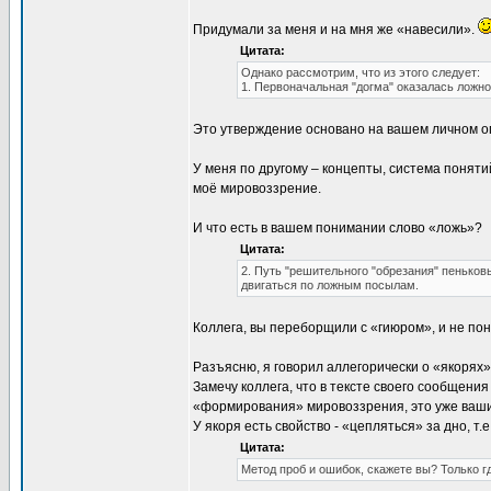
Придумали за меня и на мня же «навесили».
Цитата:
Однако рассмотрим, что из этого следует:
1. Первоначальная "догма" оказалась ложно
Это утверждение основано на вашем личном оп
У меня по другому – концепты, система поняти
моё мировоззрение.
И что есть в вашем понимании слово «ложь»?
Цитата:
2. Путь "решительного "обрезания" пеньков
двигаться по ложным посылам.
Коллега, вы переборщили с «гиюром», и не пон
Разъясню, я говорил аллегорически о «якорях»,
Замечу коллега, что в тексте своего сообщения
«формирования» мировоззрения, это уже ваш
У якоря есть свойство - «цепляться» за дно, т
Цитата:
Метод проб и ошибок, скажете вы? Только г