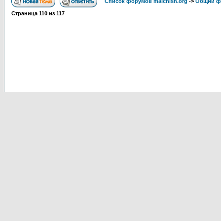
Список форумов malchish.org
->
Общий ф
Страница
110
из
117