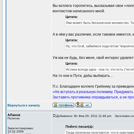
Вы коллега торопитесь, высказывая свои «лог
контекстом написанного мной.
Цитата:
Лжи может быть бесконечное множество. Тол
А в чём у вас различие, если таковое имеется
Цитата:
Ну, что Graf, займёмся подсчётом "вероятн
Уж как не будь, без меня, свой интерес удовле
Цитата:
Истина всегда одна - она то, что есть ("ист
На то они и Пути, дабы выбирать…
П.с. Благодарен коллеге Грибнику за приведе
«Не вступать в реальную полемику. Придумать 
Заставить противника оправдываться, а не пр
Вернуться к началу
АЛанов
Добавлено: Вс Фев 20, 2011 11:46 pm
Заголовок соо
Политик
Пойнтс писал(а):
Зарегистрирован:
10.02.2009
Тогда логически получается, что в христи