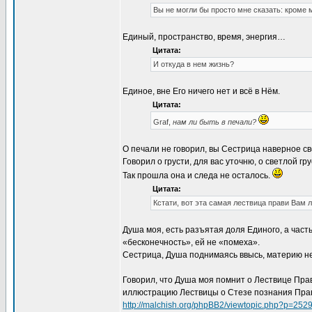
Вы не могли бы просто мне сказать: кроме 
Единый, пространство, время, энергия…
Цитата:
И откуда в нем жизнь?
Единое, вне Его ничего нет и всё в Нём.
Цитата:
Graf,
нам ли быть в печали?
О печали не говорил, вы Сестрица наверное с
Говорил о грусти, для вас уточню, о светлой гру
Так прошла она и следа не осталось.
Цитата:
Кстати, вот эта самая лествица прави Вам 
Душа моя, есть разъятая доля Единого, а часть
«бесконечность», ей не «помеха».
Сестрица, Душа поднимаясь ввысь, материю не
Говорил, что Душа моя помнит о Лествице Пра
иллюстрацию Лествицы о Стезе познания Прави
http://malchish.org/phpBB2/viewtopic.php?p=252