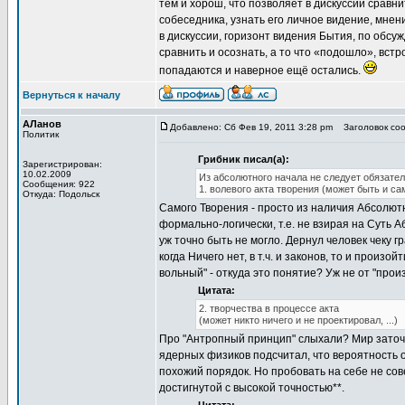
тем и хорош, что позволяет в дискуссии сравни
собеседника, узнать его личное видение, мнен
в дискуссии, горизонт видения Бытия, по обсу
сравнить и осознать, а то что «подошло», вст
попадаются и наверное ещё остались.
Вернуться к началу
АЛанов
Добавлено: Сб Фев 19, 2011 3:28 pm
Заголовок соо
Политик
Грибник писал(а):
Зарегистрирован:
10.02.2009
Из абсолютного начала не следует обязател
Сообщения: 922
1. волевого акта творения (может быть и с
Откуда: Подольск
Самого Творения - просто из наличия Абсолютн
формально-логически, т.е. не взирая на Суть А
уж точно быть не могло. Дернул человек чеку 
когда Ничего нет, в т.ч. и законов, то и произ
вольный" - откуда это понятие? Уж не от "про
Цитата:
2. творчества в процессе акта
(может никто ничего и не проектировал, ...)
Про "Антропный принцип" слыхали? Мир заточ
ядерных физиков подсчитал, что вероятность о
похожий порядок. Но пробовать на себе не сове
достигнутой с высокой точностью**.