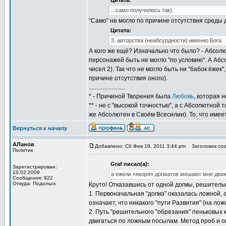
Цитата:
...само получилось так).
"Само" не могло по причине отсутствия среды дл
Цитата:
3. авторства (неабсурдности) именно Бога
А кого же ещё? Изначально что было? - Абсолю
персонажей быть не могло "по условию". А Абс
чисел 2). Так что не могло быть ни "бабок ёжек
причине отсутствия оного).
........................
* - Причиной Творения была
Любовь
, которая 
** - не с "высокой точностью", а с Абсолютной 
же Абсолютен в Своём Всесилии). То, что имее
Вернуться к началу
АЛанов
Добавлено: Сб Фев 19, 2011 3:44 pm
Заголовок соо
Политик
Graf писал(а):
Зарегистрирован:
10.02.2009
а ежели «якоря» догматов мешают мне движ
Сообщения: 922
Откуда: Подольск
Круто! Отказавшись от одной догмы, решительн
1. Первоначальная "догма" оказалась ложной, 
означает, что никакого "пути Развития" (на лож
2. Путь "решительного "обрезания" пеньковых 
двигаться по ложным посылам. Метод проб и ош