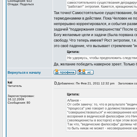
Сообщения: 922
самостоятельного существоания деградирует
Откуда: Подольск
"работает" энтропия. Кажется, креационист
Так точно! Самостоятельное существование, бе
термодинамики в действии. Пока Человек не пор
непрерывно корректировался, и события развив
задачей "поддержания совершенства" После г
Богу желаемые цели и задачи (была порвана св
свободу. Что теперь имеем? Рост энтропии, т.е
это своё падение, что вызывает стремление "и
Цитата:
Не удержусь, чтобы предположить следствие
Да, желание победить наверное зреет. Только 
Вернуться к началу
kai
Добавлено: Пн Фев 21, 2011 12:32 pm
Заголовок со
Читатель
Цитата:
Зарегистрирован:
16.12.2009
АЛанов -
Сообщения: 80
От себя замечу: то, что в результате "вед
"процесса" уже говорит о долженствовании 
"совершенствоваться" и несовершеннее кото
воззрения в ведической философии это Ни
(эволюционисты в восторге) и при этом все
Так что, "ведические философы" должны чё
то быть никак не может - несовершенное как