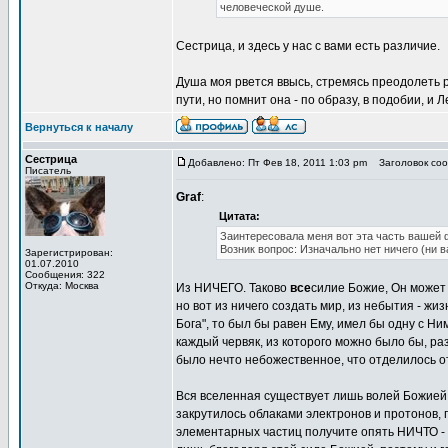
человеческой душе.
Сестрица, и здесь у нас с вами есть различие.
Душа моя рвется ввысь, стремясь преодолеть р
пути, но помнит она - по образу, в подобии, и
Вернуться к началу
Сестрица
Добавлено: Пт Фев 18, 2011 1:03 pm
Заголовок сооб
Писатель
Graf
:
Цитата:
Заинтересовала меня вот эта часть вашей 
Возник вопрос: Изначально нет ничего (ни в
Зарегистрирован:
01.07.2010
Сообщения: 322
Откуда: Москва
Из НИЧЕГО. Таково
все
силие Божие, Он может в
но вот из ничего создать мир, из небытия - жи
Бога", то был бы равен Ему, имел бы одну с Н
каждый червяк, из которого можно было бы, раз
было нечто небожественное, что отделилось о
Вся вселенная существует лишь волей Божией, 
закрутилось облаками электронов и протонов, 
элементарных частиц получите опять НИЧТО - п