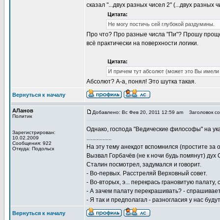
сказал "...двух разных чисел 2" (...двух разных
Цитата:
Не могу постичь сей глубокой раздумины.
Про что? Про разные числа "Пи"? Прошу прощени
всё практически на поверхности логики.
Цитата:
И причем тут абсолют (может это Вы имели 
Абсолют? А-а, понял! Это шутка такая.
Вернуться к началу
АЛанов
Добавлено: Вс Фев 20, 2011 12:59 am
Заголовок соо
Политик
Однако, господа "Ведические философы" на ука
Зарегистрирован:
.................
10.02.2009
Сообщения: 922
На эту тему анекдот вспомнился (простите за 
Откуда: Подольск
Вызвал Горбачёв (не к ночи будь помянут) дух 
Сталин посмотрел, задумался и говорит.
- Во-первых. Расстреляй Верховный совет.
- Во-вторых, э... перекрась грановитую палату, 
- А зачем палату перекрашивать? - спрашивает
- Я так и предполагал - разногласия у нас буду
Вернуться к началу