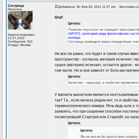
Сестрица
Добавлено: Вс Фев 20, 2011 11:37 am
Заголовок соо
Писатель
Graf
:
Цитата:
Понятие «пустота» не отрицает пространство
НИЧТО, категория ряда философских систе
Зарегистрирован:
вообще.
01.07.2010
Сообщения: 322
Сестрица приведите ваше определение «нич
Откуда: Москва
Не все-ли равно, что будет в таком случае вме
пространство - согласна; материя исчезнет, п
сущее (материя) исчезает, остается другое - 
том числе. Но и они зависят от Бога как причи
Цитата:
Качество – присуще, а свойство проявляетс
У магнита магнетизм является неотъемлемым к
так? Т.е., если железа рядом нет, то и свойст
терминологического комара. Речь ведь шла о то
заявлять, что при озарении способен постигну
посмотревший Стартрек или Старгейт, но нача
Цитата:
Цитата:
Вы не могли бы просто мне сказать: