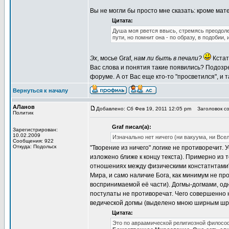
Вы не могли бы просто мне сказать: кроме мате
Цитата:
Душа моя рвется ввысь, стремясь преодолет
пути, но помнит она - по образу, в подобии
Эх
, мосье Graf,
нам ли быть в печали?
Кстат
Вас слова и понятия такие появились? Подозре
форуме. А от Вас еще кто-то "просветился", и т
Вернуться к началу
АЛанов
Добавлено: Сб Фев 19, 2011 12:05 pm
Заголовок со
Политик
Graf писал(а):
Зарегистрирован:
10.02.2009
Изначально нет ничего (ни вакуума, ни Всел
Сообщения: 922
Откуда: Подольск
"Творение из ничего" логике не противоречит. 
изложено ближе к концу текста). Примерно из
отношениях между физическими констатнтами" (
Мира, и само наличие Бога, как минимум не п
воспринимаемой её части). Догмы-догмами, одн
постулаты не противоречат. Чего совершенно не
ведической догмы (выделено мною ширным ш
Цитата:
Это по авраамической религиозной философ