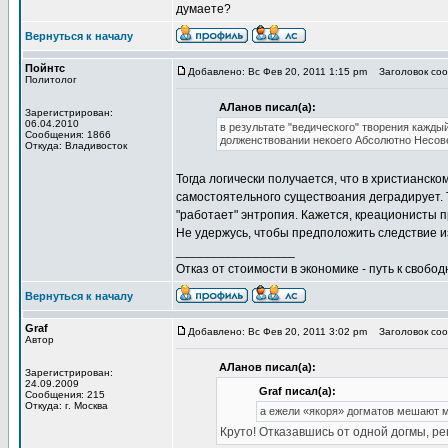
думаете?
Вернуться к началу
Пойнтс
Добавлено: Вс Фев 20, 2011 1:15 pm
Заголовок сооб
Политолог
АЛанов писал(а):
Зарегистрирован:
06.04.2010
в результате "ведического" творения кажды
Сообщения: 1866
долженствовании некоего Абсолютно Несо
Откуда: Владивосток
Тогда логически получается, что в христианск
самостоятельного существоания деградирует. Т
"работает" энтропия. Кажется, креационисты 
Не удержусь, чтобы предположить следствие и
_________________
Отказ от стоимости в экономике - путь к свобод
Вернуться к началу
Graf
Добавлено: Вс Фев 20, 2011 3:02 pm
Заголовок сооб
Автор
АЛанов писал(а):
Зарегистрирован:
24.09.2009
Graf писал(а):
Сообщения: 215
Откуда: г. Москва
а ежели «якоря» догматов мешают м
Круто! Отказавшись от одной догмы, р