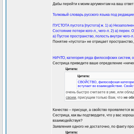
Дабы перейти к моим аргументам на ваш ответ 
Толковый словарь русского языка под редакцие
ПУСТОТА пустота [пустота] ж. 1) а) Незаполненн
Состояние потери кого-л., чего-л. 2) а) перен.
а) Пустое пространство, полость внутри чего-л
Понятие «пустота» не отрицает пространство, 
НИЧТО, категория ряда философских систем, о
Сестрица приведите ваше определение «ничег
Цитата:
Цитата:
СВОЙСТВО, философская категория
вступает во взаимодействие. Свойс
очень быстро считаете в уме, или обл
своим
, присущим только Вам, что
не об
Качество – присуще, а свойство проявляется в
Сестрица, как вы подтвердите, что у вас хороша
взаимодействуя?
Заявления одного не достаточно, по факту пр
Цитата: