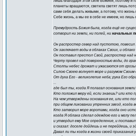
лишь благодаря этой силе Божией, поэтому и г
планеты вращаются, светила светят лишь потом
сами себя делать живыми, а потому, что жизнь
Себе жизнь, а мы ее в себе не имеем, но лишь
Премудрость Божия была, когда ещё не сущес
сотворил ни земли, ни полей, ни
начальных п
Он распростер север над пустотою, повесил 
Он заключает воды в облаках Своих, и облако
Он поставил престол Свой, распростер над н
Черту провел над поверхностью воды, до гра
Столпы небес дрожат и ужасаются от грозы 
Силою Своею волнует море и разумом Своим 
От духа Его - великолепие неба; рука Его об
...
где был ты, когда Я полагал основания земли
Кто положил меру ей, если знаешь? или кто п
На чем утверждены основания ее, или кто по
при общем ликовании утренних звезд, когда 
Кто затворил море воротами, когда оно истор
когда Я облака сделал одеждою его и мглу пе
и утвердил ему Мое определение, и поставил
и сказал: доселе дойдешь и не перейдешь, и
Давал ли ты когда в жизни своей приказания 