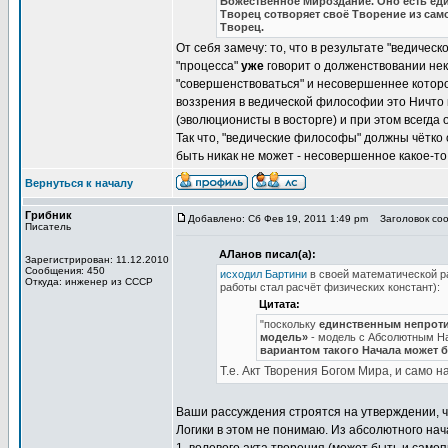
Божественное Мироздание. Оно есть един
Творец сотворяет своё Творение из сам
Творец.
От себя замечу: то, что в результате "ведиче
"процесса"
уже
говорит о долженствовании нек
"совершенствоваться" и несовершеннее которог
воззрения в ведической философии это Ничто
(эволюционисты в восторге) и при этом всегда
Так что, "ведические философы" должны чётко 
быть никак не может - несовершенное какое-то 
Вернуться к началу
Грибник
Добавлено: Сб Фев 19, 2011 1:49 pm
Заголовок соо
Писатель
АЛанов писал(а):
Зарегистрирован: 11.12.2010
Сообщения: 450
исходил Бартини
в своей математической р
Откуда: инженер из СССР
работы стал расчёт физических констант):
Цитата:
"поскольку
единственным непроти
модель»
- модель с Абсолютным Н
вариантом такого Начала может 
Т.е. Акт Творения Богом Мира, и само на
Ваши рассуждения строятся на утверждении, 
Логики в этом не понимаю. Из абсолютного нач