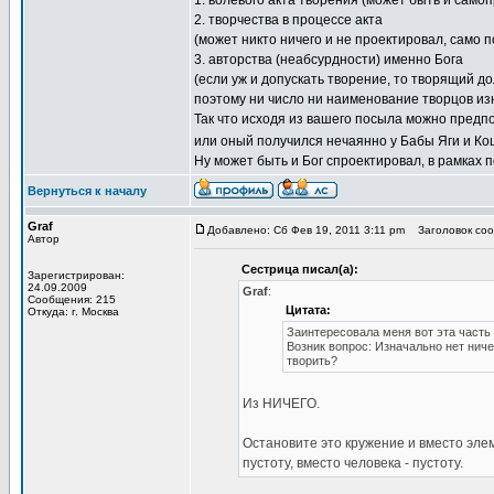
1. волевого акта творения (может быть и само
2. творчества в процессе акта
(может никто ничего и не проектировал, само п
3. авторства (неабсурдности) именно Бога
(если уж и допускать творение, то творящий д
поэтому ни число ни наименование творцов из
Так что исходя из вашего посыла можно предпо
или оный получился нечаянно у Бабы Яги и Коще
Ну может быть и Бог спроектировал, в рамках
Вернуться к началу
Graf
Добавлено: Сб Фев 19, 2011 3:11 pm
Заголовок сооб
Автор
Сестрица писал(а):
Зарегистрирован:
24.09.2009
Graf
:
Сообщения: 215
Цитата:
Откуда: г. Москва
Заинтересовала меня вот эта часть
Возник вопрос: Изначально нет ничег
творить?
Из НИЧЕГО.
Остановите это кружение и вместо элем
пустоту, вместо человека - пустоту.