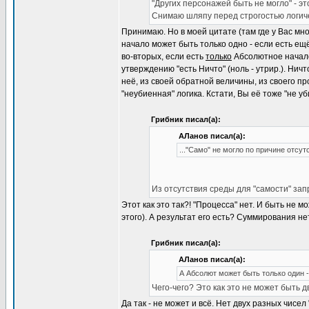
"Других персонажей быть не могло" - эт
Снимаю шляпу перед строгостью логиче
Принимаю. Но в моей цитате (там где у Вас мно
начало может быть только одно - если есть ещё
во-вторых, если есть
только
Абсолютное начало,
утверждению "есть Ничто" (ноль - утрир.). Нич
неё, из своей обратной величины, из своего пр
"неубиенная" логика. Кстати, Вы её тоже "не уб
Грибник писал(а):
АЛанов писал(а):
..."Само" не могло по причине отсут
Из отсутствия среды для "самости" запр
Этот как это так?! "Процесса" нет. И быть не 
этого). А результат его есть? Суммирования нет
Грибник писал(а):
АЛанов писал(а):
А Абсолют может быть только один -
Чего-чего? Это как это не может быть 
Да так - не может и всё. Нет двух разных чисел 