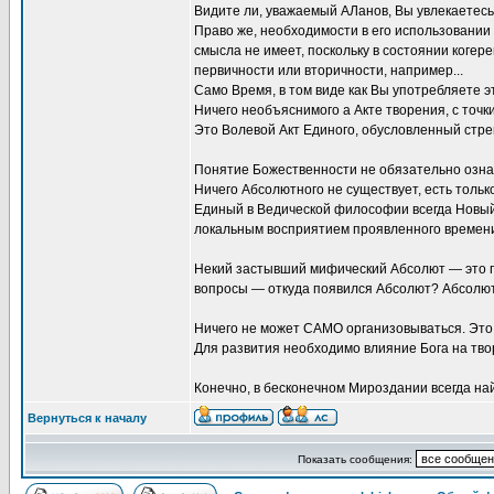
Видите ли, уважаемый АЛанов, Вы увлекаетесь
Право же, необходимости в его использовани
смысла не имеет, поскольку в состоянии когер
первичности или вторичности, например...
Само Время, в том виде как Вы употребляете э
Ничего необъяснимого а Акте творения, с точк
Это Волевой Акт Единого, обусловленный стрем
Понятие Божественности не обязательно озна
Ничего Абсолютного не существует, есть толь
Единый в Ведической философии всегда Новый
локальным восприятием проявленного времен
Некий застывший мифический Абсолют — это п
вопросы — откуда появился Абсолют? Абсолют
Ничего не может САМО организовываться. Это л
Для развития необходимо влияние Бога на тво
Конечно, в бесконечном Мироздании всегда на
Вернуться к началу
Показать сообщения: