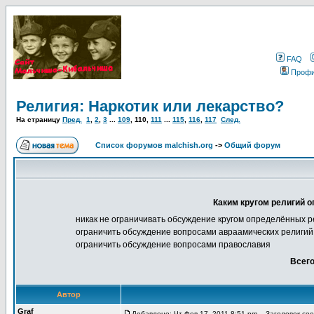
FAQ
Проф
Религия: Наркотик или лекарство?
На страницу
Пред.
1
,
2
,
3
...
109
,
110
,
111
...
115
,
116
,
117
След.
Список форумов malchish.org
->
Общий форум
Каким кругом религий о
никак не ограничивать обсуждение кругом определённых р
ограничить обсуждение вопросами авраамических религий 
ограничить обсуждение вопросами православия
Всего
Автор
Graf
Добавлено: Чт Фев 17, 2011 8:51 pm
Заголовок сооб