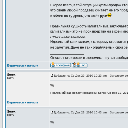
Скорее всего, в той ситуации купли-продаж ст
что
своим любой продавец считает не его прод
в обмен на ту дрянь, что жжёт руки
Правильная сущность капитализма заключается
капитализм - это не производство ни в коей ме
лучше даже задаром.
Идеальный капитализм, к которому стремится р
не заметил. Даже не так - ограбляемый свой ре
_________________
Отказ от стоимости в экономике - путь к свобод
Вернуться к началу
Serex
Добавлено: Ср Дек 29, 2010 10:23 am
Заголовок соо
Гость
\\\\
Последний раз редактировалось: Serex (Ср Янв 12, 201
Вернуться к началу
Serex
Добавлено: Ср Дек 29, 2010 10:43 am
Заголовок соо
Гость
\\\\