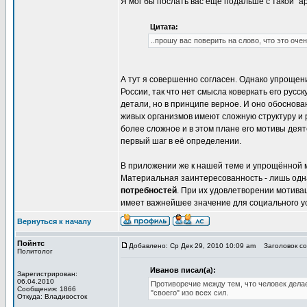
Я мог бы послать вас ещё подальше с такой "а
Цитата:
..прошу вас поверить на слово, что это оч
А тут я совершенно согласен. Однако упрощени
России, так что нет смысла коверкать его ру
детали, но в принципе верное. И оно обоснов
живых организмов имеют сложную структуру и 
более сложное и в этом плане его мотивы дея
первый шаг в её определении.
В приложении же к нашей теме и упрощённой м
Материальная заинтересованность - лишь одна
потребностей
. При их удовлетворении мотив
имеет важнейшее значение для социального ус
Вернуться к началу
Пойнтс
Добавлено: Ср Дек 29, 2010 10:09 am
Заголовок соо
Политолог
Иванов писал(а):
Зарегистрирован:
06.04.2010
Противоречие между тем, что человек делае
Сообщения: 1866
"своего" изо всех сил.
Откуда: Владивосток