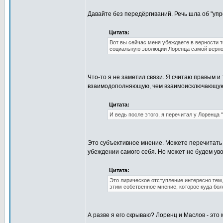
Давайте без передёргиваний. Речь шла об "упр
Цитата:
Вот вы сейчас меня убеждаете в верности 
социальную эволюции Лоренца самой верно
Что-то я не заметил связи. Я считаю правым и т
взаимодополняющую, чем взаимоисключающу
Цитата:
И ведь после этого, я перечитал у Лоренца 
Это субъективное мнение. Можете перечитать 
убеждении самого себя. Но может не будем уво
Цитата:
Это лирическое отступление интересно тем,
этим собственное мнение, которое куда бо
А разве я его скрываю? Лоренц и Маслов - это