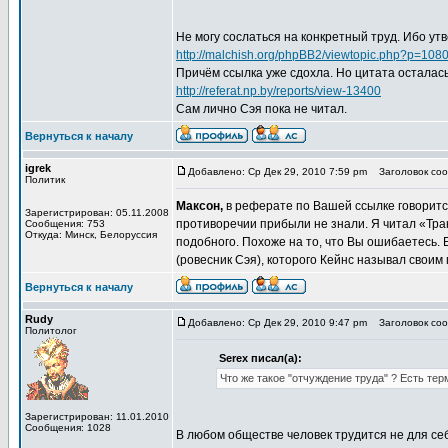
Не могу сослаться на конкретный труд. Ибо ут
http://malchish.org/phpBB2/viewtopic.php?p=10
Причём ссылка уже сдохла. Но цитата осталас
http://referat.np.by/reports/view-13400
Сам лично Сэя пока не читал.
Вернуться к началу
igrek
Добавлено: Ср Дек 29, 2010 7:59 pm
Заголовок сооб
Политик
Максон,
в реферате по Вашей ссылке говорится
Зарегистрирован: 05.11.2008
противоречии прибыли не знали. Я читал «Трак
Сообщения: 753
Откуда: Минск, Белоруссия
подобного. Похоже на то, что Вы ошибаетесь. Е
(ровесник Сэя), которого Кейнс называл свои
Вернуться к началу
Rudy
Добавлено: Ср Дек 29, 2010 9:47 pm
Заголовок сооб
Политолог
Serex писал(а):
Что же такое "отчуждение труда" ? Есть тер
Зарегистрирован: 11.01.2010
Сообщения: 1028
В любом обществе человек трудится не для себя