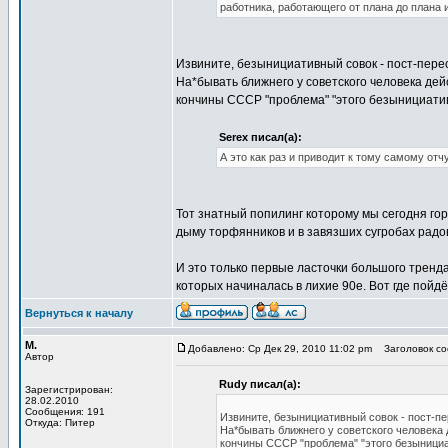
работника, работающего от плана до плана и
Извините, безынициативный совок - пост-пер
На*бывать ближнего у советского человека дей
кончины СССР "проблема" "этого безынициатив
Serex писал(а):
А это как раз и приводит к тому самому отч
Тот знатный попилинг которому мы сегодня гор
дыму торфянников и в завязших сугробах радов
И это только первые ласточки большого тренд
которых начиналась в лихие 90е. Вот где пойдё
Вернуться к началу
М.
Добавлено: Ср Дек 29, 2010 11:02 pm
Заголовок соо
Автор
Rudy писал(а):
Зарегистрирован:
28.02.2010
Сообщения: 191
Извините, безынициативный совок - пост-п
Откуда: Питер
На*бывать ближнего у советского человека 
кончины СССР "проблема" "этого безынициа