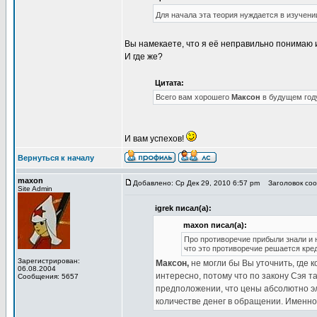
Для начала эта теория нуждается в изучени
Вы намекаете, что я её неправильно понимаю
И где же?
Цитата:
Всего вам хорошего
Максон
в будущем год
И вам успехов!
Вернуться к началу
maxon
Добавлено: Ср Дек 29, 2010 6:57 pm
Заголовок сооб
Site Admin
igrek писал(а):
maxon писал(а):
Про противоречие прибыли знали и 
что это противоречие решается кре
Зарегистрирован:
Максон,
не могли бы Вы уточнить, где 
06.08.2004
интересно, потому что по закону Сэя т
Сообщения: 5657
предположении, что цены абсолютно эл
количестве денег в обращении. Именно 