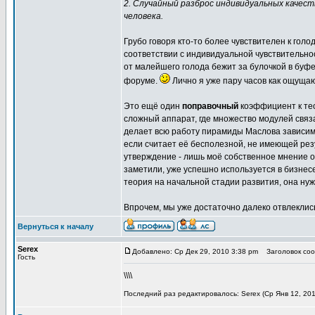
2. Случайный разброс индивидуальных качес
человека.
Грубо говоря кто-то более чувствителен к голоду
соответствии с индивидуальной чувствительно
от малейшего голода бежит за булочкой в буфе
форуме.
Лично я уже пару часов как ощущаю 
Это ещё один
поправочный
коэффициент к тео
сложный аппарат, где множество модулей связ
делает всю работу пирамиды Маслова зависимо
если считает её бесполезной, не имеющей рез
утверждение - лишь моё собственное мнение 
заметили, уже успешно используется в бизнесе
теория на начальной стадии развития, она нуж
Впрочем, мы уже достаточно далеко отвлеклис
Вернуться к началу
Serex
Добавлено: Ср Дек 29, 2010 3:38 pm
Заголовок сооб
Гость
\\\\
Последний раз редактировалось: Serex (Ср Янв 12, 201