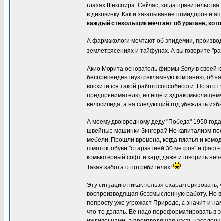
глазах Шекспира. Сейчас, когда правительств
в диковинку. Как и закапывание помидоров и а
каждый стекольщик мечтает об урагане, кото
А фармакологи мечтают об эпидемии, произво
землетрясениях и тайфунах. А вы говорите "ра
Акио Морита основатель фирмы
Sony
в своей 
беспрецендентную рекламную компанию, объяв
восхитился такой работоспособности. Но этот 
предпринимателю, но ещё и здравомыслящему. 
велосипеда, а на следующий год убеждать изба
А моему двоюродному деду "Победа" 1950 года в
швейные машинки Зингера? Но капитализм пост
мебели. Прошли времена, когда платья и комо
шмоток, обуви "с гарантией 30 метров" и фаст
комьютерный софт и хард даже и говорить неч
Такая забота о потребителях!
Эту ситуацию никак нельзя охарактеризовать,
воспроизводящая бессмысленную работу. Но ве
попросту уже угрожает Природе, а значит и нам
что-то делать. Её надо переформатировать в 
иждивенцами, а производящая часть населения 