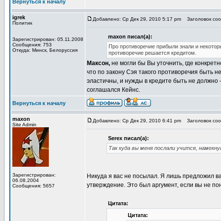
Вернуться к началу
igrek
Добавлено: Ср Дек 29, 2010 5:17 pm
Заголовок сооб
Политик
maxon писал(а):
Зарегистрирован: 05.11.2008
Сообщения: 753
Про противоречие прибыли знали и некотор
Откуда: Минск, Белоруссия
противоречие решается кредитом.
Максон,
не могли бы Вы уточнить, где конкретн
что по закону Сэя такого противоречия быть н
эластичны, и нужды в кредите быть не должно 
соглашался Кейнс.
Вернуться к началу
maxon
Добавлено: Ср Дек 29, 2010 6:41 pm
Заголовок сооб
Site Admin
Serex писал(а):
Так куда вы меня послали учится, намекну
Зарегистрирован:
Никуда я вас не посылал. Я лишь предложил ва
06.08.2004
утверждение. Это был аргумент, если вы не по
Сообщения: 5657
Цитата:
Цитата: