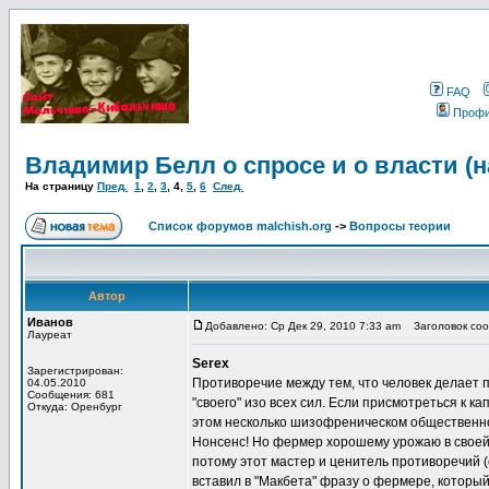
FAQ
Проф
Владимир Белл о спросе и о власти (
На страницу
Пред.
1
,
2
,
3
,
4
,
5
,
6
След.
Список форумов malchish.org
->
Вопросы теории
Автор
Иванов
Добавлено: Ср Дек 29, 2010 7:33 am
Заголовок сооб
Лауреат
Serex
Зарегистрирован:
Противоречие между тем, что человек делает пр
04.05.2010
Сообщения: 681
"своего" изо всех сил. Если присмотреться к к
Откуда: Оренбург
этом несколько шизофреническом общественно
Нонсенс! Но фермер хорошему урожаю в своей с
потому этот мастер и ценитель противоречий 
вставил в "Макбета" фразу о фермере, который