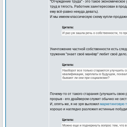
"Отчуждение труда" - это такое экономическое
труд в тягость. Работник заинтересован в про
ему всё-равно некуда девать).
И мы имеем классическую схему купли-продажи:
Цитата:
И раз уж зашла речь о собственности, то п
Уничтожение частной собственности есть сле
труженик "знает своё манёвр" любит своё дело
Цитата:
Наоборот все только стараются улучшить с
квалификации, зарплаты в будущем, похвала 
бывают ли они при социализме?
Почему-то от такого старания (улучшить свою р
прорыв - его драйвером служит обычно не систе
И, опять-же, я не зря выложил
маркетинговую 
хорошо и наглядно разложил истинные побудит
Цитата:
Можно еще и подчеркнуть вопрос тем, что 