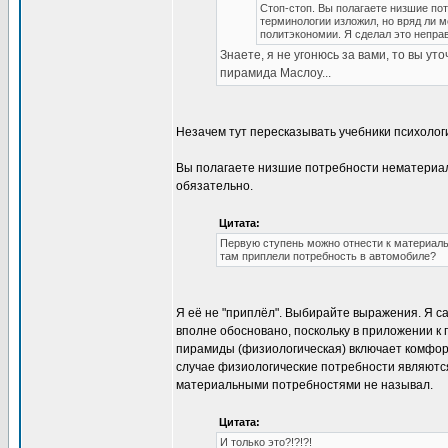
Стоп-стоп. Вы полагаете низшие пот
терминологии изложил, но вряд ли 
политэкономии. Я сделал это непра
Знаете, я не угонюсь за вами, то вы ут
пирамида Маслоу...
Незачем тут пересказывать учебники психологи
Вы полагаете низшие потребности нематериал
обязательно.
Цитата:
Первую ступень можно отнести к материаль
там приплели потребность в автомобиле?
Я её не "приплёл". Выбирайте выражения. Я с
вполне обосновано, поскольку в приложении к
пирамиды (физиологическая) включает комфорт
случае физиологические потребности являютс
материальными потребностями не называл.
Цитата:
И только это?!?!?!