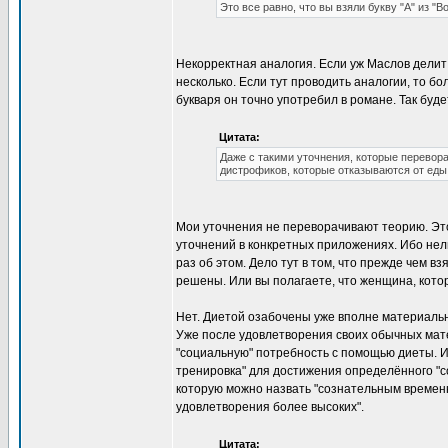
Это все равно, что вы взяли букву "А" из "
Некорректная аналогия. Если уж Маслов делит 
несколько. Если тут проводить аналогии, то бол
букваря он точно употребил в романе. Так буде
Цитата:
Даже с такими уточнения, которые перевора
дистрофиков, которые отказываются от еды,
Мои уточнения не переворачивают теорию. Эт
уточнений в конкретных приложениях. Ибо нел
раз об этом. Дело тут в том, что прежде чем 
решены. Или вы полагаете, что женщина, котор
Нет. Диетой озабочены уже вполне материаль
Уже после удовлетворения своих обычных мат
"социальную" потребность с помощью диеты. Их
тренировка" для достижения определённого "с
которую можно назвать "сознательным времен
удовлетворения более высоких".
Цитата: