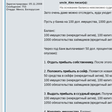
uncle_Alex писал(а):
Зарегистрирован: 05.11.2008
Сообщения: 753
На основании баланса невозможно судит
Откуда: Минск, Белоруссия
Зато очень даже можно отследить, куда уходи
Пусть у банка на 100 дол. имущества, 1000 до
Баланс:
100 имущество (некредитный актив), 100 капит
1000 обязательства заёмщиков (кредитный акти
Через год банк выплачивает 50 дол. процентов
опускаю):
1.
Отдать прибыль собственнику.
После этого
2.
Положить прибыль в сейф.
Появится новая 
50 средства в сейфе (некредитный актив), 50 
100 имущество (некредитный актив), 100 капит
1000 обязательства заёмщиков (кредитный акти
3.
Выдать прибыль в ссудный кредит.
Получи
100 имущество (некредитный актив), 100 капит
1050 обязательства заёмщиков (кредитный акти
4.
Накупить имущества.
Баланс: