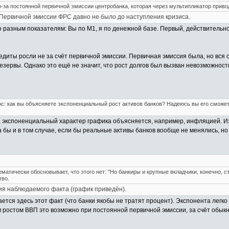
из-за постоянной первичной эмиссии центробанка, которая через мультипликатор привод
Первичной эмиссии ФРС давно не было до наступления кризиса.
азным показателям: Вы по М1, я по денежной базе. Первый, действительно, 
редиты росли не за счёт первичной эмиссии. Первичная эмиссия была, но вся 
зервы. Однако это ещё не значит, что рост долгов был вызван невозможност
ос: как вы объясняете экспоненциальный рост активов банков? Надеюсь вы его сможет
а экспоненциальный характер графика объясняется, например, инфляцией. Из
ла бы и в том случае, если бы реальные активы банков вообще не менялись, н
атически обосновывает, что этого нет: "Но банкиры и крупные вкладчики, конечно, ст
тво.
ция наблюдаемого факта (график приведён).
ается здесь этот факт (что банки якобы не тратят процент). Экспонента легк
 ростом ВВП это возможно при постоянной первичной эмиссии, за счёт обыкн