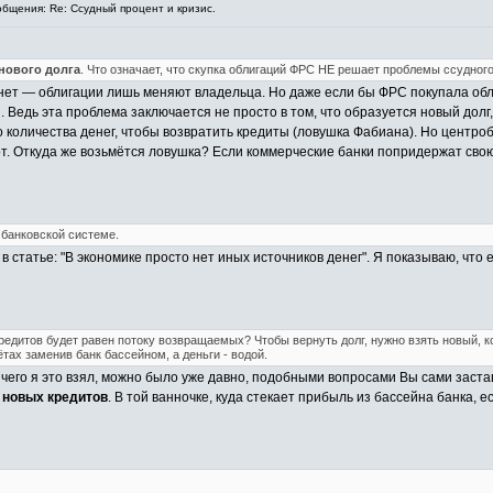
бщения: Re: Ссудный процент и кризис.
нового долга
. Что означает, что скупка облигаций ФРС НЕ решает проблемы ссудного
е нет — облигации лишь меняют владельца. Но даже если бы ФРС покупала обл
 Ведь эта проблема заключается не просто в том, что образуется новый долг, 
о количества денег, чтобы возвратить кредиты (ловушка Фабиана). Но центро
от. Откуда же возьмётся ловушка? Если коммерческие банки попридержат сво
 банковской системе.
 статье: "В экономике просто нет иных источников денег". Я показываю, что 
кредитов будет равен потоку возвращаемых? Чтобы вернуть долг, нужно взять новый, 
ах заменив банк бассейном, а деньги - водой.
с чего я это взял, можно было уже давно, подобными вопросами Вы сами заст
 новых кредитов
. В той ванночке, куда стекает прибыль из бассейна банка, 