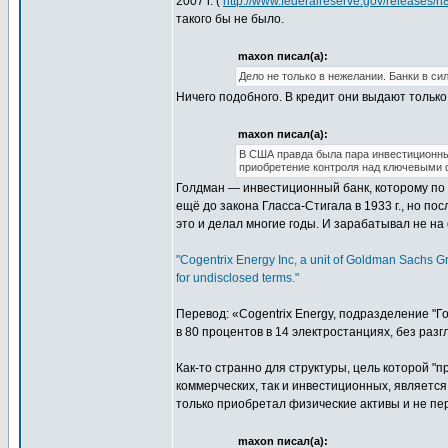
2007 г. (
http://www.federalreserve.gov/releases/
такого бы не было.
maxon писал(а):
Дело не только в нежелании. Банки в сил
Ничего подобного. В кредит они выдают только
maxon писал(а):
В США правда была пара инвестиционных
приобретение контроля над ключевыми 
Голдман — инвестиционный банк, которому по 
ещё до закона Гласса-Стигала в 1933 г., но пос
это и делал многие годы. И зарабатывал не на 
"Cogentrix Energy Inc, a unit of Goldman Sachs Gr
for undisclosed terms."
Перевод: «Cogentrix Energy, подразделение "Г
в 80 процентов в 14 электростанциях, без раз
Как-то странно для структуры, цель которой "
коммерческих, так и инвестиционных, является
только приобретал физические активы и не пе
maxon писал(а):