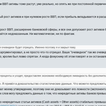
м ВВП активы тоже растут, уже реально, но опять же при постоянной первичн
ый рост активов и при нулевом росте ВВП, если прибыль вкладывается в рас
рост ВВП, расширение банковской сферы, и все они допускают рост активов б
таётся недоказанным. Ни математически, ни по фактам.
 и очевидное будет отрицать. Именно поэтому я и закрыл тему.
 аргументировал, а не просто что-то отрицал. Ваше "очевидное" так же очевид
 кролик был ловко спрятан. А когда фокуснику об этом говорят и он останавл
 проценты и уходят, предоставляя экономике необходимую ликвидность без дополните
 Я привёл в доказательство статистические данные. Что можете предложить
ат моему утверждению, поэтому они не доказывают его ложности (экспонента
их слов могу предложить данные о том, что некредитные активы банков прев
 некредитные статьи активов (Cash assets + Other assets) стабильно превышают