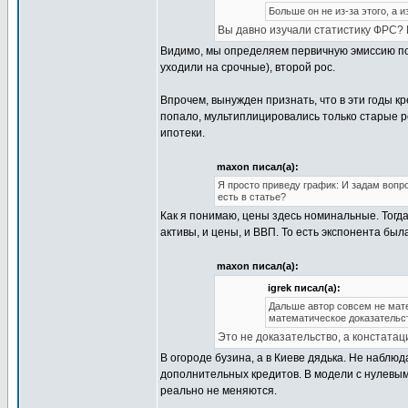
Больше он не из-за этого, а 
Вы давно изучали статистику ФРС? 
Видимо, мы определяем первичную эмиссию по р
уходили на срочные), второй рос.
Впрочем, вынужден признать, что в эти годы к
попало, мультиплицировались только старые ре
ипотеки.
maxon писал(а):
Я просто приведу график: И задам вопр
есть в статье?
Как я понимаю, цены здесь номинальные. Тогд
активы, и цены, и ВВП. То есть экспонента бы
maxon писал(а):
igrek писал(а):
Дальше автор совсем не матем
математическое доказательс
Это не доказательство, а констата
В огороде бузина, а в Киеве дядька. Не наблюд
дополнительных кредитов. В модели с нулевым
реально не меняются.