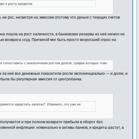
ит к росту кредитов.
не рос, несмотря на эмиссию (потому что деньги с текущих счетов
она пошла на рост наличности, в банковские резервы из неё ничего не
ью возврата ссуд. Причиной мог быть просто возросший спрос на
е сопоставить с аналогичным ростом долгов, график которых тоже
-за неё все денежные показатели росли экспоненциально — и долги, и
о была бы регулярная эмиссия от центробанка.
ремятся нарастить капитал". Извините, это уже не
о получается и при полном возврате прибыли в оборот без
овенной инфляции: номинально и активы банков, и кредиты растут, а