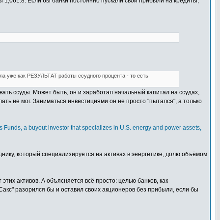
вы 1,061.8. Если бы банки постоянно пускали свои прибыли на кредиты,
ла уже как РЕЗУЛЬТАТ работы ссудного процента - то есть
ать ссуды. Может быть, он и заработал начальный капитал на ссудах,
делать не мог. Заниматься инвестициями он не просто "пытался", а только
s Funds, a buyout investor that specializes in U.S. energy and power assets,
еднику, который специализируется на активах в энергетике, долю объёмом
этих активов. А объясняется всё просто: целью банков, как
Сакс" разорился бы и оставил своих акционеров без прибыли, если бы