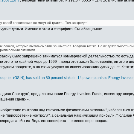
h8/20071207/
) некредитные активы были 292.8 + 855.0 = 1147,8, а чистые акти
у своей специфики и не могут её тратить! Только кредит!
 чужие деньги. Именно в этом и специфика. См. абзац выше.
 банков, которые пытались этим заниматься. Голдман тот же. Но их деятельность бы
физическими активами.
закону было запрещено заниматься коммерческой деятельностью, то есть дав
ле этого по крайней мере до 1999 г., когда этот закон был отменён, он этого 
ссудном проценте, а на своих услугах по инвестированию чужих денег. Кстати:
oup Inc (GS.N), has sold an 80 percent stake in 14 power plants to Energy Investor
олдман Сакс груп", продало компании Energy Investors Funds, инвестору-поср
глашения сделки».
приобретение контроля над ключевыми физическими активами", избавляться от 
 не "приобретение контроля", а банальная максимизация прибыли. "Голдман 
репродавал бы их. Ведь его специфика — именно перепродажа.