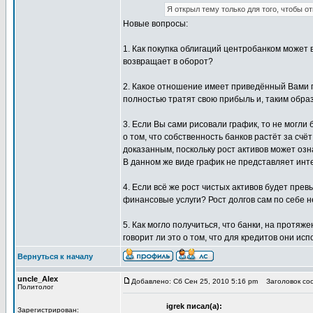
Я открыл тему только для того, чтобы 
Новые вопросы:
1. Как покупка облигаций центробанком может 
возвращает в оборот?
2. Какое отношение имеет приведённый Вами гр
полностью тратят свою прибыль и, таким обра
3. Если Вы сами рисовали график, то не могли
о том, что собственность банков растёт за счёт
доказанным, поскольку рост активов может озн
В данном же виде график не представляет инт
4. Если всё же рост чистых активов будет пре
финансовые услуги? Рост долгов сам по себе н
5. Как могло получиться, что банки, на протя
говорит ли это о том, что для кредитов они и
Вернуться к началу
uncle_Alex
Добавлено: Сб Сен 25, 2010 5:16 pm
Заголовок соо
Политолог
igrek писал(а):
Зарегистрирован: