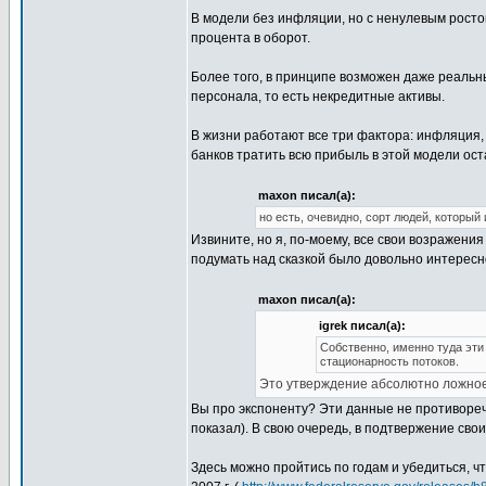
В модели без инфляции, но с ненулевым росто
процента в оборот.
Более того, в принципе возможен даже реальн
персонала, то есть некредитные активы.
В жизни работают все три фактора: инфляция, 
банков тратить всю прибыль в этой модели ос
maxon писал(а):
но есть, очевидно, сорт людей, который
Извините, но я, по-моему, все свои возражения
подумать над сказкой было довольно интересно,
maxon писал(а):
igrek писал(а):
Собственно, именно туда эти
стационарность потоков.
Это утверждение абсолютно ложное.
Вы про экспоненту? Эти данные не противореч
показал). В свою очередь, в подтвержение сво
Здесь можно пройтись по годам и убедиться, что