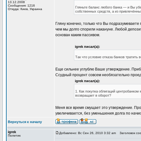
13.12.2008
Сообщения: 1216
Гляньте баланс любого банка — и Вы убе
Откуда: Киев, Украина
собственных средств, а из привлечённы
Гляну конечно, только что Вы подразумеваете 
чем мы долго спорили накануне. Любой депози
основан каким пассивом.
igrek писал(а):
Так что условие отказа банков тратить 
Еще сильнее углублю Ваше утверждение. Приб
Ссудный процент совсем необязательно проеда
igrek писал(а):
1. Как покупка облигаций центробанком 
возвращает в оборот?
Меня все время смущает это утверждение. Проц
увеличивается, без уменьшения долга по нач
Вернуться к началу
igrek
Добавлено: Вс Сен 26, 2010 3:32 am
Заголовок сооб
Политик