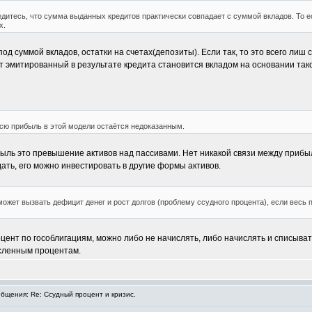
дитесь, что сумма выданных кредитов практически совпадает с суммой вкладов. То ес
х.
под суммой вкладов, остатки на счетах(депозиты). Если так, то это всего ли
т эмитированный в результате кредита становится вкладом на основании так
всю прибыль в этой модели остаётся недоказанным.
ыль это превышение активов над пассивами. Нет никакой связи между прибы
ть, его можно инвестировать в другие формы активов.
может вызвать дефицит денег и рост долгов (проблему ссудного процента), если весь 
ент по гособлигациям, можно либо не начислять, либо начислять и списывать.
исленным процентам.
щения: Re: Ссудный процент и кризис.