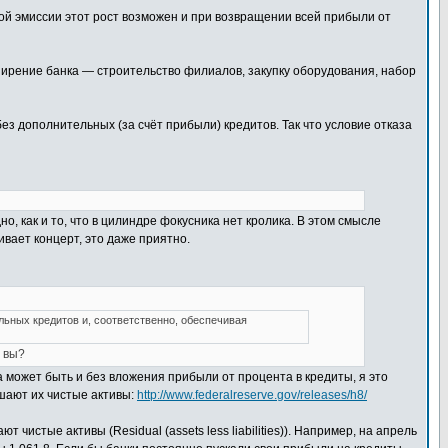
ой эмиссии этот рост возможен и при возвращении всей прибыли от
ширение банка — строительство филиалов, закупку оборудования, набор
ез дополнительных (за счёт прибыли) кредитов. Так что условие отказа
но, как и то, что в цилиндре фокусника нет кролика. В этом смысле
ивает концерт, это даже приятно.
льных кредитов и, соответственно, обеспечивая
 вы?
 может быть и без вложения прибыли от процента в кредиты, я это
ышают их чистые активы:
http://www.federalreserve.gov/releases/h8/
 чистые активы (Residual (assets less liabilities)). Например, на апрель