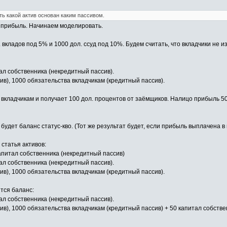
ь какой актив основан каким пассивом.
т прибыль. Начинаем моделировать.
л. вкладов под 5% и 1000 дол. ссуд под 10%. Будем считать, что вкладчики н
ал собственника (некредитный пассив).
в), 1000 обязательства вкладчикам (кредитный пассив).
 вкладчикам и получает 100 дол. процентов от заёмщиков. Налицо прибыль 50
 будет баланс статус-кво. (Тот же результат будет, если прибыль выплачена 
статья активов:
капитал собственника (некредитный пассив)
ал собственника (некредитный пассив).
в), 1000 обязательства вкладчикам (кредитный пассив).
тся баланс:
ал собственника (некредитный пассив).
в), 1000 обязательства вкладчикам (кредитный пассив) + 50 капитал собстве