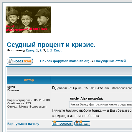
Ссудный процент и кризис.
На страницу
Пред.
1
,
2
,
3
,
4
,
5
След.
Список форумов malchish.org
->
Обсуждение статей
Автор
igrek
Добавлено: Ср Сен 15, 2010 4:51 am
Заголовок соо
Политик
uncle_Alex писал(а):
Зарегистрирован: 05.11.2008
Сообщения: 753
Какая банку фиг разница какие средств
Откуда: Минск, Белоруссия
Гляньте баланс любого банка — и Вы убедитесь
средств, а из привлечённых.
Вернуться к началу