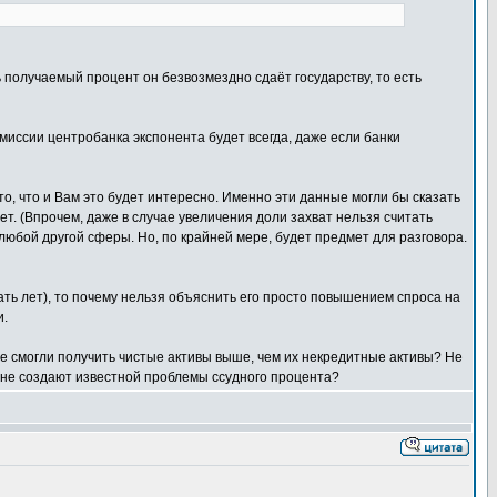
ь получаемый процент он безвозмездно сдаёт государству, то есть
миссии центробанка экспонента будет всегда, даже если банки
то, что и Вам это будет интересно. Именно эти данные могли бы сказать
 нет. (Впрочем, даже в случае увеличения доли захват нельзя считать
любой другой сферы. Но, по крайней мере, будет предмет для разговора.
ать лет), то почему нельзя объяснить его просто повышением спроса на
и.
 не смогли получить чистые активы выше, чем их некредитные активы? Не
, не создают известной проблемы ссудного процента?