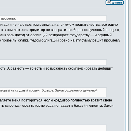
 процента.
игации не на открытом рынке, а напрямую у правительства, всё равно
а в том, что если кредитор не возвратит в оборот полученный процент,
банк весь доход от облигаций возвращает государству — и ссудный
ю прибыль, скупка Федом облигаций ровно на эту сумму решит проблему
есть. А раз есть — то есть и возможность скомпенсировать дефицит
который на ссудный процент больше. Закон сохранения денежной
авляете меня повторяться:
если кредитор полностью тратит свою
есть дырочка, через которую вода попадает в бассейн клиента. Закон