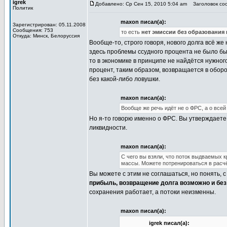
igrek
Добавлено: Ср Сен 15, 2010 5:04 am
Заголовок соо
Политик
maxon писал(а):
Зарегистрирован: 05.11.2008
Сообщения: 753
то есть
нет эмиссии без образования 
Откуда: Минск, Белоруссия
Вообще-то, строго говоря, нового долга всё ж
здесь проблемы ссудного процента не было бы.
то в экономике в принципе не найдётся нужног
процент, таким образом, возвращается в обор
без какой-либо ловушки.
maxon писал(а):
Вообще же речь идёт не о ФРС, а о всей
Но я-то говорю именно о ФРС. Вы утверждаете в
ликвидности.
maxon писал(а):
С чего вы взяли, что поток выдваемых 
массы. Можете потренироваться в расчёт
Вы можете с этим не соглашаться, но понять, 
прибыль, возвращение долга возможно и без
сохранения работает, а потоки неизменны.
maxon писал(а):
igrek писал(а):