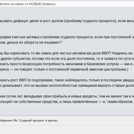
ответить на какие-то НОВЫЕ вопросы.
вызвать дефицит денег и рост долгов (проблему ссудного процента), если вес
афик (чистые активы) к проблеме ссудного процента, если при постоянной э
зом, деньги из оборота не изымают?
 бы Вы нарисовать то же самое для чистых активов как доли ВВП? Надеюсь на 
 других субъектов, потому что если эта доля постоянна, то и захвата по сути
ачать просто возросшую потребность экономики в банковских услугах — как и 
ереса — он говорит только о постоянной первичной эмиссии центробанка.)
вышать рост ВВП (я подозреваю, такое наблюдалось только в последние двадц
е доказывает, что он вызван неспособностью заёмщиков вернуть старые долг
жении сотни лет вкладывая свою прибыль в новые кредиты, тем не менее так и
спользуют не собственные средства, а лишь привлечённые — и, таким образом
бщения: Re: Ссудный процент и кризис.