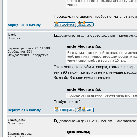
После погашения облигаций ФРС покупает с
уровне.
Процедура погашения требует оплаты от заемщ
Вернуться к началу
igrek
Добавлено: Пн Сен 27, 2010 10:50 pm
Заголовок со
Политик
uncle_Alex писал(а):
Зарегистрирован: 05.11.2008
Сообщения: 753
В результате кредитной деятельности может
Откуда: Минск, Белоруссия
собственники и инвестировали/проели их к
увеличение прибыли всего на 10 тыщ.
Это именно то, о чём я говорю, только я некор
эти 990 тысяч тратились не на текущие расходы
была бы больше суммы вкладов.
uncle_Alex писал(а):
Процедура погашения требует оплаты от за
Требует, и что?
Вернуться к началу
uncle_Alex
Добавлено: Сб Дек 11, 2010 1:26 am
Заголовок сооб
Политолог
igrek писал(а):
Зарегистрирован:
13.12.2008