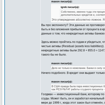
maxon писал(а):
igrek писал(а):
Собственно, именно туда эти проце
дополнительных кредитов и, соотве
Это утверждение абсолютно ложное. Я 
Вы про экспоненту? Эти данные не противореч
быть и без вложения прибыли от процента в кр
данные о том, что некредитные активы банков
Здесь можно пройтись по годам и убедиться, ч
чистые активы (Residual (assets less liabilities)
некредитные активы были 292.8 + 855.0 = 1147,
такого бы не было.
maxon писал(а):
Дело не только в нежелании. Банки в силу с
Ничего подобного. В кредит они выдают только
maxon писал(а):
В США правда была пара инвестиционных ба
как РЕЗУЛЬТАТ работы ссудного процента -
Голдман — инвестиционный банк, которому по 
ссуды. Может быть, он и заработал начальный к
мере до 1999 г., когда этот закон был отменён,