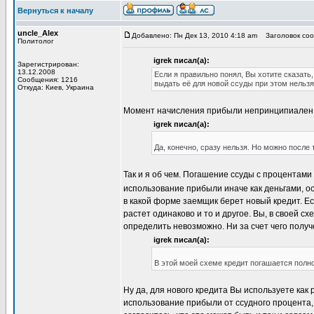
Вернуться к началу
uncle_Alex
Добавлено: Пн Дек 13, 2010 4:18 am
Заголовок сооб
Политолог
igrek писал(а):
Зарегистрирован:
13.12.2008
Если я правильно понял, Вы хотите сказать
Сообщения: 1216
выдать её для новой ссуды при этом нельзя
Откуда: Киев, Украина
Момент начисления прибыли непринципиален. М
igrek писал(а):
Да, конечно, сразу нельзя. Но можно после 
Так и я об чем. Погашение ссуды с процентами
использование прибыли иначе как деньгами, о
в какой форме заемщик берет новый кредит. Ес
растет одинаково и то и другое. Вы, в своей сх
определить невозможно. Ни за счет чего получ
igrek писал(а):
В этой моей схеме кредит погашается полно
Ну да, для нового кредита Вы используете как 
использование прибыли от ссудного процента,