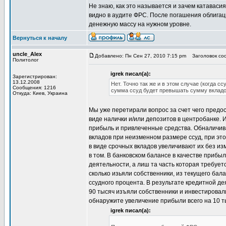
Не знаю, как это называется и зачем катавасия
видно в аудите ФРС. После погашения облигац
денежную массу на нужном уровне.
Вернуться к началу
uncle_Alex
Добавлено: Пн Сен 27, 2010 7:15 pm
Заголовок соо
Политолог
igrek писал(а):
Зарегистрирован:
13.12.2008
Нет. Точно так же и в этом случае (когда с
Сообщения: 1216
сумма ссуд будет превышать сумму вкладов,
Откуда: Киев, Украина
Мы уже перетирали вопрос за счет чего предо
виде налички и/или депозитов в центробанке. И
прибыль и привлеченные средства. Обналичив
вкладов при неизменном размере ссуд, при э
в виде срочных вкладов увеличивают их без из
в том. В банковском балансе в качестве прибы
деятельности, а лиш та часть которая требует
сколько изьяли собственники, из текущего бал
ссудного процента. В результате кредитной д
90 тысяч изъяли собственники и инвестировал
обнаружите увеличение прибыли всего на 10 
igrek писал(а):