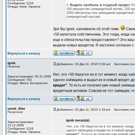
Сообщения: 1216
3.
Выдать прибыль в ссудный кредит.
По
Откуда: Киев, Украина
100 имущество (некредитный актив), 100 ка
1050 обязательства заёмщиков (кредитный а
(некредитный пассив)
Зря Вы igrek, напомнили об этой теме.
Свежи
+50 капитала собственника. Это тогда, когда з
еще и обязательства предоставляет? Это ваш 
выдачи новых кредитов. Я частично согласен с
Вернуться к началу
igrek
Добавлено: Сб Дек 11, 2010 5:39 am
Заголовок сооб
Политик
Нет, эти +50 берутся не в тот момент, когда з
Зарегистрирован: 05.11.2008
одного заёмщика и выдал их в новый кредит д
Сообщения: 753
Откуда: Минск, Белоруссия
кредит"
. То есть их получил уже новый заёмщи
кредитным активом. Совсем не тот заёмщик, чт
Вернуться к началу
uncle_Alex
Добавлено: Сб Дек 11, 2010 1:18 pm
Заголовок сооб
Политолог
igrek писал(а):
Зарегистрирован:
13.12.2008
Нет, эти +50 берутся не в тот момент, когд
Сообщения: 1216
одного заёмщика и выдал их в новый кред
Откуда: Киев, Украина
кредит"
. То есть их получил уже новый за