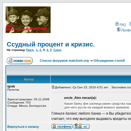
FAQ
Проф
Ссудный процент и кризис.
На страницу
Пред.
1
,
2
,
3
,
4
,
5
След.
Список форумов malchish.org
->
Обсуждение статей
Автор
igrek
Добавлено: Ср Сен 15, 2010 4:51 am
Заголовок соо
Политик
uncle_Alex писал(а):
Зарегистрирован: 05.11.2008
Сообщения: 753
Какая банку фиг разница какие средства тр
Откуда: Минск, Белоруссия
для него русле на каждый момент времени.
Гляньте баланс любого банка — и Вы убедитесь
считает, что ему выгоднее выдавать кредиты н
Вернуться к началу