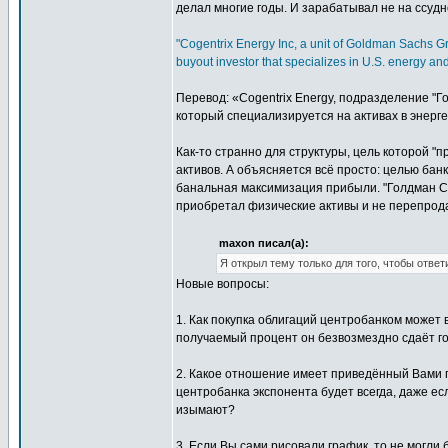
делал многие годы. И зарабатывал не на ссудно
"Cogentrix Energy Inc, a unit of Goldman Sachs Gr
buyout investor that specializes in U.S. energy an
Перевод: «Cogentrix Energy, подразделение "Го
который специализируется на активах в энерге
Как-то странно для структуры, цель которой "
активов. А объясняется всё просто: целью банк
банальная максимизация прибыли. "Голдман Са
приобретал физические активы и не перепрод
maxon писал(а):
Я открыл тему только для того, чтобы отве
Новые вопросы:
1. Как покупка облигаций центробанком может 
получаемый процент он безвозмездно сдаёт го
2. Какое отношение имеет приведённый Вами г
центробанка экспонента будет всегда, даже ес
изымают?
3. Если Вы сами рисовали график, то не могли 