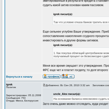
эмитированный в результате кредита становит
судить какой актив основан каким пассивом.
igrek писал(а):
Так что условие отказа банков тратить всю
Еще сильнее углублю Ваше утверждение. Приб
сопоставлению накопления ссудного процента
инвестировать в другие формы активов.
igrek писал(а):
1. Как покупка облигаций центробанком мож
получаемый процент он безвозмездно сдаёт 
Меня все время смущает это утверждение. Проц
ФРС еще чет и платит госдепу, то долг второг
Вернуться к началу
igrek
Добавлено: Вс Сен 26, 2010 3:32 am
Заголовок сооб
Политик
uncle_Alex писал(а):
Зарегистрирован: 05.11.2008
Сообщения: 753
На основании баланса невозможно судить к
Откуда: Минск, Белоруссия
Зато очень даже можно отследить, куда уходи