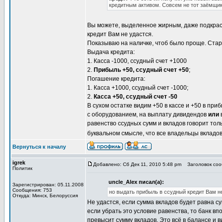
кредитным активом. Совсем не тот заёмщик,
Вы можете, выделенное жирным, даже подкрас
кредит Вам не удастся.
Показываю на наличке, чтоб было проще. Старт
Выдача кредита:
1. Касса -1000, ссудный счет +1000
2.
Прибыль +50, ссудный счет +50
;
Погашение кредита:
1. Касса +1000, ссудный счет -1000;
2.
Касса +50, ссудный счет -50
В сухом остатке видим +50 в кассе и +50 в при
с оборудованием, на выплату дивидендов
или
равенство ссудных сумм и вкладов говорит толь
буквальном смысле, что все владельцы вкладов
Вернуться к началу
igrek
Добавлено: Сб Дек 11, 2010 5:48 pm
Заголовок сооб
Политик
uncle_Alex писал(а):
Зарегистрирован: 05.11.2008
Сообщения: 753
но выдать прибыль в ссудный кредит Вам не
Откуда: Минск, Белоруссия
Не удастся, если сумма вкладов будет равна с
если убрать это условие равенства, то банк вп
превысит сумму вкладов. Это всё в балансе и 