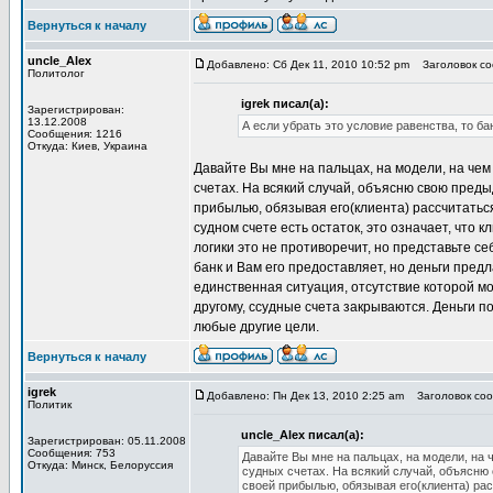
Вернуться к началу
uncle_Alex
Добавлено: Сб Дек 11, 2010 10:52 pm
Заголовок соо
Политолог
igrek писал(а):
Зарегистрирован:
13.12.2008
А если убрать это условие равенства, то ба
Сообщения: 1216
Откуда: Киев, Украина
Давайте Вы мне на пальцах, на модели, на чем
счетах. На всякий случай, объясню свою преды
прибылью, обязывая его(клиента) рассчитаться
судном счете есть остаток, это означает, что
логики это не противоречит, но представьте се
банк и Вам его предоставляет, но деньги предл
единственная ситуация, отсутствие которой м
другому, ссудные счета закрываются. Деньги п
любые другие цели.
Вернуться к началу
igrek
Добавлено: Пн Дек 13, 2010 2:25 am
Заголовок сооб
Политик
uncle_Alex писал(а):
Зарегистрирован: 05.11.2008
Сообщения: 753
Давайте Вы мне на пальцах, на модели, на 
Откуда: Минск, Белоруссия
судных счетах. На всякий случай, объясню
своей прибылью, обязывая его(клиента) расс