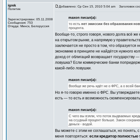
igrek
Добавлено: Ср Сен 15, 2010 5:04 am
Заголовок соо
Политик
maxon писал(а):
Зарегистрирован: 05.11.2008
Сообщения: 753
то есть
нет эмиссии без образования нов
Откуда: Минск, Белоруссия
процента.
Вообще-то, строго говоря, нового долга всё ж
на открытом рынке, а напрямую у правительств
заключается не просто в том, что образуется н
экономике в принципе не найдётся нужного кол
доход от облигаций возвращает государству — 
ловушка? Если коммерческие банки попридержа
какой-либо ловушки.
maxon писал(а):
Вообще же речь идёт не о ФРС, а о всей ба
Но я-то говорю именно о ФРС. Вы утверждаете в
есть — то есть и возможность скомпенсироват
maxon писал(а):
С чего вы взяли, что поток выдваемых кред
на ссудный процент больше. Закон сохране
деньги - водой.
Вы можете с этим не соглашаться, но понять, 
меня повторяться:
если кредитор полностью 