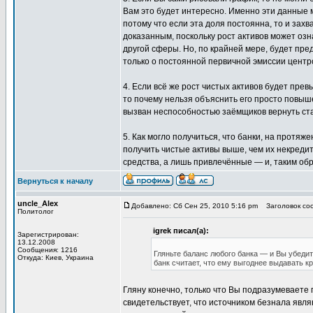
Вам это будет интересно. Именно эти данные мо
потому что если эта доля постоянна, то и захв
доказанным, поскольку рост активов может озн
другой сферы. Но, по крайней мере, будет пре
только о постоянной первичной эмиссии центр
4. Если всё же рост чистых активов будет пре
то почему нельзя объяснить его просто повыше
вызван неспособностью заёмщиков вернуть ст
5. Как могло получиться, что банки, на протяж
получить чистые активы выше, чем их некредит
средства, а лишь привлечённые — и, таким об
Вернуться к началу
uncle_Alex
Добавлено: Сб Сен 25, 2010 5:16 pm
Заголовок соо
Политолог
igrek писал(а):
Зарегистрирован:
13.12.2008
Сообщения: 1216
Гляньте баланс любого банка — и Вы убедит
Откуда: Киев, Украина
банк считает, что ему выгоднее выдавать к
Гляну конечно, только что Вы подразумеваете п
свидетельствует, что источником безнала явл