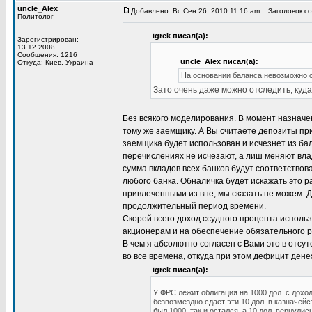
uncle_Alex
Добавлено: Вс Сен 26, 2010 11:16 am
Заголовок соо
Политолог
igrek писал(а):
Зарегистрирован:
13.12.2008
Сообщения: 1216
uncle_Alex писал(а):
Откуда: Киев, Украина
На основании баланса невозможно с
Зато очень даже можно отследить, куд
Без всякого моделирования. В момент назначе
тому же заемщику. А Вы считаете депозиты при
заемщика будет использован и исчезнет из бал
перечислениях не исчезают, а лиш меняют влад
сумма вкладов всех банков будут соответство
любого банка. Обналичка будет искажать это р
привлеченными из вне, мы сказать не можем. Д
продолжительный период времени.
Скорей всего доход ссудного процента исполь
акционерам и на обеспечение обязательного р
В чем я абсолютно согласен с Вами это в отс
во все времена, откуда при этом дефицит ден
igrek писал(а):
У ФРС лежит облигация на 1000 дол. с дохо
безвозмездно сдаёт эти 10 дол. в казначейс
был 1000, так и остался, а 10 дол. вернули