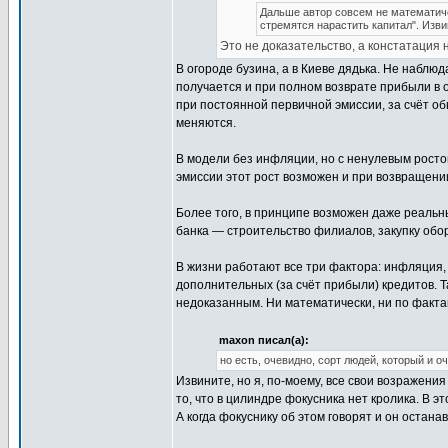
Дальше автор совсем не математичес
стремятся нарастить капитал". Изви
Это не доказательство, а констатация 
В огороде бузина, а в Киеве дядька. Не наблюд
получается и при полном возврате прибыли в 
при постоянной первичной эмиссии, за счёт об
меняются.
В модели без инфляции, но с ненулевым росто
эмиссии этот рост возможен и при возвращени
Более того, в принципе возможен даже реальн
банка — строительство филиалов, закупку обо
В жизни работают все три фактора: инфляция, 
дополнительных (за счёт прибыли) кредитов. Т
недоказанным. Ни математически, ни по факта
maxon писал(а):
но есть, очевидно, сорт людей, который и о
Извините, но я, по-моему, все свои возражения
то, что в цилиндре фокусника нет кролика. В 
А когда фокуснику об этом говорят и он остана