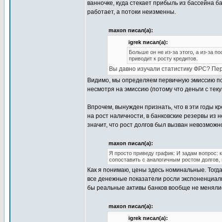
ванночке, куда стекает прибыль из бассейна б
работает, а потоки неизменны.
maxon писал(а):
igrek писал(а):
Больше он не из-за этого, а из-за 
приводит к росту кредитов.
Вы давно изучали статистику ФРС? Пер
Видимо, мы определяем первичную эмиссию по 
несмотря на эмиссию (потому что деньги с теку
Впрочем, вынужден признать, что в эти годы к
на рост наличности, в банковские резервы из 
значит, что рост долгов был вызван невозможн
maxon писал(а):
Я просто приведу график: И задам вопрос:
сопоставить с аналогичным ростом долгов, 
Как я понимаю, цены здесь номинальные. Тогд
все денежные показатели росли экспоненциально
бы реальные активы банков вообще не менялис
maxon писал(а):
igrek писал(а):