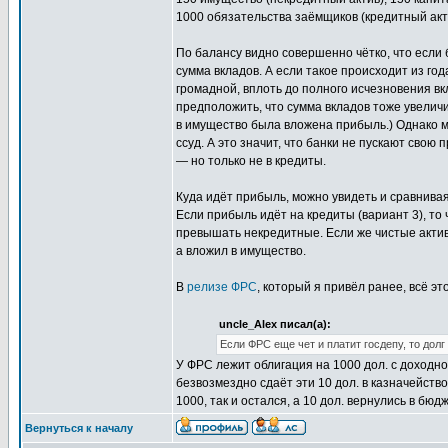
1000 обязательства заёмщиков (кредитный акти
По балансу видно совершенно чётко, что если 
сумма вкладов. А если такое происходит из год
громадной, вплоть до полного исчезновения вк
предположить, что сумма вкладов тоже увеличил
в имущество была вложена прибыль.) Однако мы
ссуд. А это значит, что банки не пускают свою
— но только не в кредиты.
Куда идёт прибыль, можно увидеть и сравнива
Если прибыль идёт на кредиты (вариант 3), то
превышать некредитные. Если же чистые актив
а вложил в имущество.
В
релизе ФРС
, который я привёл ранее, всё э
uncle_Alex писал(а):
Если ФРС еще чет и платит госдепу, то дол
У ФРС лежит облигация на 1000 дол. с доходн
безвозмездно сдаёт эти 10 дол. в казначейство
1000, так и остался, а 10 дол. вернулись в бю
Вернуться к началу