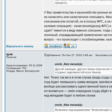
процента.
У Вас правительство и казначейство разные к
не начислять или начисленное списывать. Меня
списанием или оплатой, но в пользу ФРС, а не
нулевая операция) - начисления(доход ФРС) и
сдаёт" имеется в виду именно списание, тогда 
логичный, оправдывающий привлечение частной
вопрос - что происходит с гособлигациями, на
Вернуться к началу
igrek
Добавлено: Пн Сен 27, 2010 3:48 am
Заголовок соо
Политик
uncle_Alex писал(а):
Зарегистрирован: 05.11.2008
Сообщения: 753
Другой заемщик, другого банка перечислит 
Откуда: Минск, Белоруссия
ссудных задолжностей всех банков.
Нет. Точно так же и в этом случае (когда ссуды
ссуд будет превышать сумму вкладов, причём и
вообще рассматривать единственный банк в сис
остановиться — либо очередная ссуда уйдёт в
над вкладами будет в любом случае.
uncle_Alex писал(а):
Возможно под выражением "безвозмездно сд