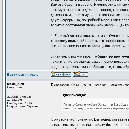
Вам это будет интересно. Именно эти данные мо
потому что если эта доля постоянна, то и захв
доказанным, поскольку рост активов может озн
другой сферы. Но, по крайней мере, будет пре
только о постоянной первичной эмиссии центр
4. Если всё же рост чистых активов будет пре
то почему нельзя объяснить его просто повыше
вызван неспособностью заёмщиков вернуть ст
5. Как могло получиться, что банки, на протяж
получить чистые активы выше, чем их некредит
средства, а лишь привлечённые — и, таким об
Вернуться к началу
uncle_Alex
Добавлено: Сб Сен 25, 2010 5:16 pm
Заголовок соо
Политолог
igrek писал(а):
Зарегистрирован:
13.12.2008
Сообщения: 1216
Гляньте баланс любого банка — и Вы убедит
Откуда: Киев, Украина
банк считает, что ему выгоднее выдавать к
Гляну конечно, только что Вы подразумеваете п
свидетельствует, что источником безнала явл