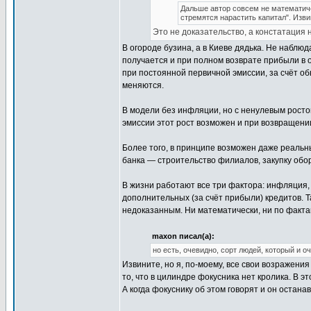
Дальше автор совсем не математичес
стремятся нарастить капитал". Изви
Это не доказательство, а констатация 
В огороде бузина, а в Киеве дядька. Не наблюд
получается и при полном возврате прибыли в 
при постоянной первичной эмиссии, за счёт об
меняются.
В модели без инфляции, но с ненулевым росто
эмиссии этот рост возможен и при возвращени
Более того, в принципе возможен даже реальн
банка — строительство филиалов, закупку обо
В жизни работают все три фактора: инфляция, 
дополнительных (за счёт прибыли) кредитов. Т
недоказанным. Ни математически, ни по факта
maxon писал(а):
но есть, очевидно, сорт людей, который и о
Извините, но я, по-моему, все свои возражения
то, что в цилиндре фокусника нет кролика. В 
А когда фокуснику об этом говорят и он остана