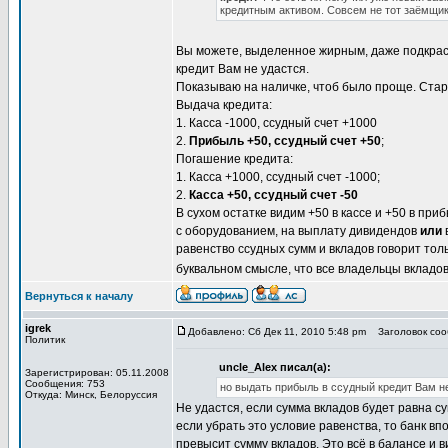
кредитным активом. Совсем не тот заёмщик,
Вы можете, выделенное жирным, даже подкрас
кредит Вам не удастся.
Показываю на наличке, чтоб было проще. Старт
Выдача кредита:
1. Касса -1000, ссудный счет +1000
2.
Прибыль +50, ссудный счет +50
;
Погашение кредита:
1. Касса +1000, ссудный счет -1000;
2.
Касса +50, ссудный счет -50
В сухом остатке видим +50 в кассе и +50 в при
с оборудованием, на выплату дивидендов
или
равенство ссудных сумм и вкладов говорит толь
буквальном смысле, что все владельцы вкладов
Вернуться к началу
igrek
Добавлено: Сб Дек 11, 2010 5:48 pm
Заголовок сооб
Политик
uncle_Alex писал(а):
Зарегистрирован: 05.11.2008
Сообщения: 753
но выдать прибыль в ссудный кредит Вам не
Откуда: Минск, Белоруссия
Не удастся, если сумма вкладов будет равна с
если убрать это условие равенства, то банк вп
превысит сумму вкладов. Это всё в балансе и 