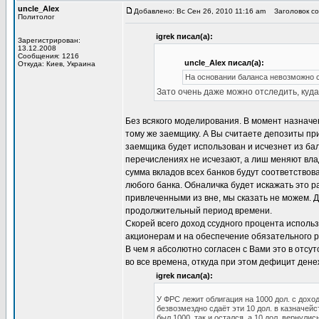
uncle_Alex
Добавлено: Вс Сен 26, 2010 11:16 am
Заголовок соо
Политолог
igrek писал(а):
Зарегистрирован:
13.12.2008
Сообщения: 1216
uncle_Alex писал(а):
Откуда: Киев, Украина
На основании баланса невозможно с
Зато очень даже можно отследить, куд
Без всякого моделирования. В момент назначе
тому же заемщику. А Вы считаете депозиты при
заемщика будет использован и исчезнет из бал
перечислениях не исчезают, а лиш меняют влад
сумма вкладов всех банков будут соответство
любого банка. Обналичка будет искажать это р
привлеченными из вне, мы сказать не можем. Д
продолжительный период времени.
Скорей всего доход ссудного процента исполь
акционерам и на обеспечение обязательного р
В чем я абсолютно согласен с Вами это в отс
во все времена, откуда при этом дефицит ден
igrek писал(а):
У ФРС лежит облигация на 1000 дол. с дохо
безвозмездно сдаёт эти 10 дол. в казначейс
был 1000, так и остался, а 10 дол. вернули