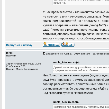
процента.
У Вас правительство и казначейство разные к
не начислять или начисленное списывать. Меня
списанием или оплатой, но в пользу ФРС, а не
нулевая операция) - начисления(доход ФРС) и
сдаёт" имеется в виду именно списание, тогда 
логичный, оправдывающий привлечение частной
вопрос - что происходит с гособлигациями, на
Вернуться к началу
igrek
Добавлено: Пн Сен 27, 2010 3:48 am
Заголовок соо
Политик
uncle_Alex писал(а):
Зарегистрирован: 05.11.2008
Сообщения: 753
Другой заемщик, другого банка перечислит 
Откуда: Минск, Белоруссия
ссудных задолжностей всех банков.
Нет. Точно так же и в этом случае (когда ссуды
ссуд будет превышать сумму вкладов, причём и
вообще рассматривать единственный банк в сис
остановиться — либо очередная ссуда уйдёт в
над вкладами будет в любом случае.
uncle_Alex писал(а):
Возможно под выражением "безвозмездно сд