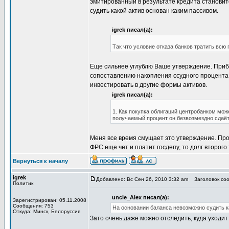
эмитированный в результате кредита становит
судить какой актив основан каким пассивом.
igrek писал(а):
Так что условие отказа банков тратить всю
Еще сильнее углублю Ваше утверждение. Приб
сопоставлению накопления ссудного процента
инвестировать в другие формы активов.
igrek писал(а):
1. Как покупка облигаций центробанком мож
получаемый процент он безвозмездно сдаёт 
Меня все время смущает это утверждение. Проц
ФРС еще чет и платит госдепу, то долг второг
Вернуться к началу
igrek
Добавлено: Вс Сен 26, 2010 3:32 am
Заголовок сооб
Политик
uncle_Alex писал(а):
Зарегистрирован: 05.11.2008
Сообщения: 753
На основании баланса невозможно судить к
Откуда: Минск, Белоруссия
Зато очень даже можно отследить, куда уходи