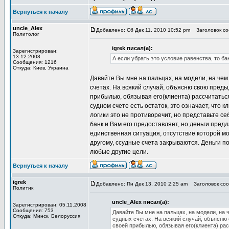
Вернуться к началу
uncle_Alex
Добавлено: Сб Дек 11, 2010 10:52 pm
Заголовок соо
Политолог
igrek писал(а):
Зарегистрирован:
13.12.2008
А если убрать это условие равенства, то ба
Сообщения: 1216
Откуда: Киев, Украина
Давайте Вы мне на пальцах, на модели, на чем
счетах. На всякий случай, объясню свою преды
прибылью, обязывая его(клиента) рассчитаться
судном счете есть остаток, это означает, что
логики это не противоречит, но представьте се
банк и Вам его предоставляет, но деньги предл
единственная ситуация, отсутствие которой м
другому, ссудные счета закрываются. Деньги п
любые другие цели.
Вернуться к началу
igrek
Добавлено: Пн Дек 13, 2010 2:25 am
Заголовок сооб
Политик
uncle_Alex писал(а):
Зарегистрирован: 05.11.2008
Сообщения: 753
Давайте Вы мне на пальцах, на модели, на 
Откуда: Минск, Белоруссия
судных счетах. На всякий случай, объясню
своей прибылью, обязывая его(клиента) расс