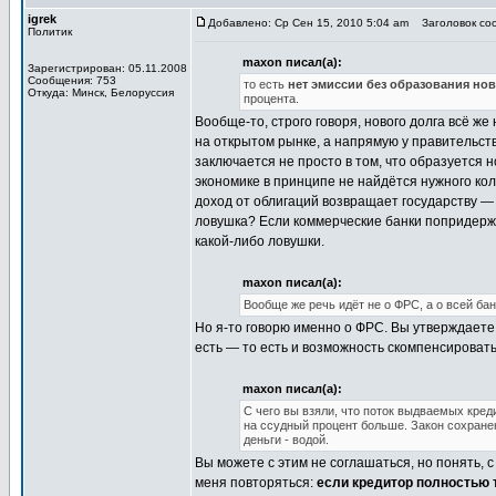
igrek
Добавлено: Ср Сен 15, 2010 5:04 am
Заголовок соо
Политик
maxon писал(а):
Зарегистрирован: 05.11.2008
Сообщения: 753
то есть
нет эмиссии без образования нов
Откуда: Минск, Белоруссия
процента.
Вообще-то, строго говоря, нового долга всё ж
на открытом рынке, а напрямую у правительств
заключается не просто в том, что образуется н
экономике в принципе не найдётся нужного кол
доход от облигаций возвращает государству — 
ловушка? Если коммерческие банки попридержа
какой-либо ловушки.
maxon писал(а):
Вообще же речь идёт не о ФРС, а о всей ба
Но я-то говорю именно о ФРС. Вы утверждаете в
есть — то есть и возможность скомпенсироват
maxon писал(а):
С чего вы взяли, что поток выдваемых кред
на ссудный процент больше. Закон сохране
деньги - водой.
Вы можете с этим не соглашаться, но понять, 
меня повторяться:
если кредитор полностью 