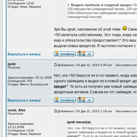
Сообщения: 1216
3.
Выдать прибыль в ссудный кредит.
По
Откуда: Киев, Украина
100 имущество (некредитный актив), 100 ка
1050 обязательства заёмщиков (кредитный а
(некредитный пассив)
Зря Вы igrek, напомнили об этой теме.
Свежи
+50 капитала собственника. Это тогда, когда з
еще и обязательства предоставляет? Это ваш 
выдачи новых кредитов. Я частично согласен с
Вернуться к началу
igrek
Добавлено: Сб Дек 11, 2010 5:39 am
Заголовок сооб
Политик
Нет, эти +50 берутся не в тот момент, когда з
Зарегистрирован: 05.11.2008
одного заёмщика и выдал их в новый кредит д
Сообщения: 753
Откуда: Минск, Белоруссия
кредит"
. То есть их получил уже новый заёмщи
кредитным активом. Совсем не тот заёмщик, чт
Вернуться к началу
uncle_Alex
Добавлено: Сб Дек 11, 2010 1:18 pm
Заголовок сооб
Политолог
igrek писал(а):
Зарегистрирован:
13.12.2008
Нет, эти +50 берутся не в тот момент, когд
Сообщения: 1216
одного заёмщика и выдал их в новый кред
Откуда: Киев, Украина
кредит"
. То есть их получил уже новый за