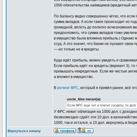
1000 обязательства заёмщиков (кредитный акти
По балансу видно совершенно чётко, что если 
сумма вкладов. А если такое происходит из год
громадной, вплоть до полного исчезновения вк
предположить, что сумма вкладов тоже увеличил
в имущество была вложена прибыль.) Однако мы
ссуд. А это значит, что банки не пускают свою
— но только не в кредиты.
Куда идёт прибыль, можно увидеть и сравнива
Если прибыль идёт на кредиты (вариант 3), то
превышать некредитные. Если же чистые актив
а вложил в имущество.
В
релизе ФРС
, который я привёл ранее, всё э
uncle_Alex писал(а):
Если ФРС еще чет и платит госдепу, то дол
У ФРС лежит облигация на 1000 дол. с доходн
безвозмездно сдаёт эти 10 дол. в казначейство
1000, так и остался, а 10 дол. вернулись в бю
Вернуться к началу