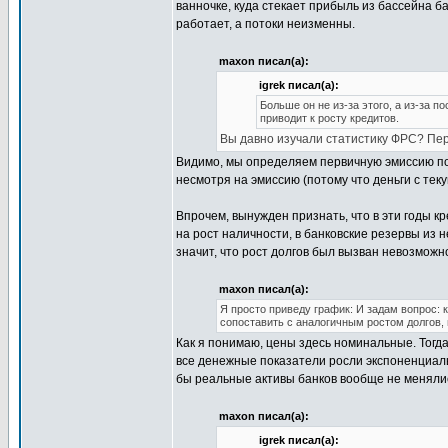
ванночке, куда стекает прибыль из бассейна б
работает, а потоки неизменны.
maxon писал(а):
igrek писал(а):
Больше он не из-за этого, а из-за 
приводит к росту кредитов.
Вы давно изучали статистику ФРС? Пер
Видимо, мы определяем первичную эмиссию по 
несмотря на эмиссию (потому что деньги с теку
Впрочем, вынужден признать, что в эти годы к
на рост наличности, в банковские резервы из 
значит, что рост долгов был вызван невозможн
maxon писал(а):
Я просто приведу график: И задам вопрос:
сопоставить с аналогичным ростом долгов, 
Как я понимаю, цены здесь номинальные. Тогд
все денежные показатели росли экспоненциально
бы реальные активы банков вообще не менялис
maxon писал(а):
igrek писал(а):