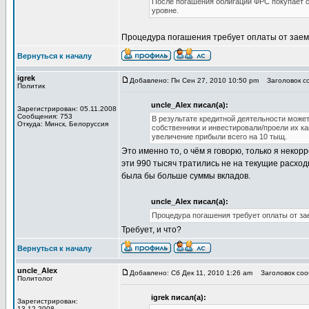
После погашения облигаций ФРС покупает с
уровне.
Процедура погашения требует оплаты от заемщ
Вернуться к началу
igrek
Добавлено: Пн Сен 27, 2010 10:50 pm
Заголовок со
Политик
uncle_Alex писал(а):
Зарегистрирован: 05.11.2008
Сообщения: 753
В результате кредитной деятельности может
Откуда: Минск, Белоруссия
собственники и инвестировали/проели их к
увеличение прибыли всего на 10 тыщ.
Это именно то, о чём я говорю, только я некор
эти 990 тысяч тратились не на текущие расходы
была бы больше суммы вкладов.
uncle_Alex писал(а):
Процедура погашения требует оплаты от за
Требует, и что?
Вернуться к началу
uncle_Alex
Добавлено: Сб Дек 11, 2010 1:26 am
Заголовок сооб
Политолог
igrek писал(а):
Зарегистрирован:
13.12.2008