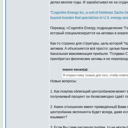
делал многие годы. И зарабатывал не на ссудно
"Cogentrix Energy Inc, a unit of Goldman Sachs Gr
buyout investor that specializes in U.S. energy an
Перевод: «Cogentrix Energy, подразделение "Го
который специализируется на активах в энерге
Как-то странно для структуры, цель которой "
активов. А объясняется всё просто: целью банк
банальная максимизация прибыли. "Голдман Са
приобретал физические активы и не перепрод
maxon писал(а):
Я открыл тему только для того, чтобы отве
Новые вопросы:
1. Как покупка облигаций центробанком может 
получаемый процент он безвозмездно сдаёт го
2. Какое отношение имеет приведённый Вами г
центробанка экспонента будет всегда, даже ес
изымают?
3. Если Вы сами рисовали график, то не могли 