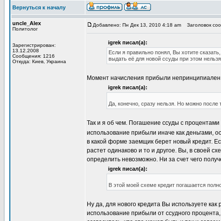
Вернуться к началу
uncle_Alex
Добавлено: Пн Дек 13, 2010 4:18 am
Заголовок сооб
Политолог
igrek писал(а):
Зарегистрирован:
13.12.2008
Если я правильно понял, Вы хотите сказать
Сообщения: 1216
выдать её для новой ссуды при этом нельзя
Откуда: Киев, Украина
Момент начисления прибыли непринципиален. М
igrek писал(а):
Да, конечно, сразу нельзя. Но можно после 
Так и я об чем. Погашение ссуды с процентами
использование прибыли иначе как деньгами, о
в какой форме заемщик берет новый кредит. Ес
растет одинаково и то и другое. Вы, в своей сх
определить невозможно. Ни за счет чего получ
igrek писал(а):
В этой моей схеме кредит погашается полно
Ну да, для нового кредита Вы используете как 
использование прибыли от ссудного процента,