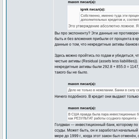
maxon писал(а):
igrek писал(а):
Собственно, именно туда эти проце
дополнительных кредитов и, соотве
Это утверждение абсолютно ложное. Я 
Вы про экспоненту? Эти данные не противореч
быть и без вложения прибыли от процента в кр
данные о том, что некредитные активы банков
Здесь можно пройтись по годам и убедиться, ч
чистые активы (Residual (assets less liabilities)
некредитные активы были 292.8 + 855.0 = 1147,
такого бы не было.
maxon писал(а):
Дело не только в нежелании. Банки в силу с
Ничего подобного. В кредит они выдают только
maxon писал(а):
В США правда была пара инвестиционных ба
как РЕЗУЛЬТАТ работы ссудного процента -
Голдман — инвестиционный банк, которому по 
ссуды. Может быть, он и заработал начальный к
мере до 1999 г., когда этот закон был отменён,