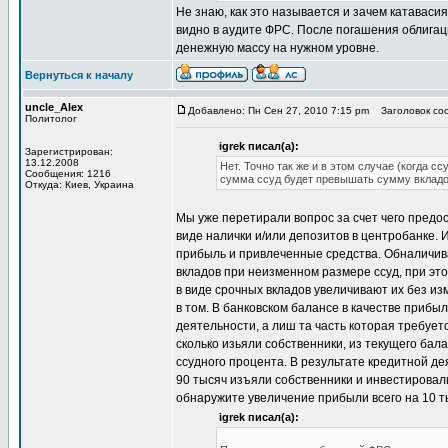
Не знаю, как это называется и зачем катавасия
видно в аудите ФРС. После погашения облигац
денежную массу на нужном уровне.
Вернуться к началу
uncle_Alex
Добавлено: Пн Сен 27, 2010 7:15 pm
Заголовок соо
Политолог
igrek писал(а):
Зарегистрирован:
13.12.2008
Нет. Точно так же и в этом случае (когда с
Сообщения: 1216
сумма ссуд будет превышать сумму вкладов,
Откуда: Киев, Украина
Мы уже перетирали вопрос за счет чего предо
виде налички и/или депозитов в центробанке. И
прибыль и привлеченные средства. Обналичив
вкладов при неизменном размере ссуд, при э
в виде срочных вкладов увеличивают их без из
в том. В банковском балансе в качестве прибы
деятельности, а лиш та часть которая требует
сколько изьяли собственники, из текущего бал
ссудного процента. В результате кредитной д
90 тысяч изъяли собственники и инвестировал
обнаружите увеличение прибыли всего на 10 
igrek писал(а):