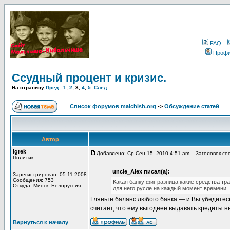
FAQ
Проф
Ссудный процент и кризис.
На страницу
Пред.
1
,
2
,
3
,
4
,
5
След.
Список форумов malchish.org
->
Обсуждение статей
Автор
igrek
Добавлено: Ср Сен 15, 2010 4:51 am
Заголовок соо
Политик
uncle_Alex писал(а):
Зарегистрирован: 05.11.2008
Сообщения: 753
Какая банку фиг разница какие средства тр
Откуда: Минск, Белоруссия
для него русле на каждый момент времени.
Гляньте баланс любого банка — и Вы убедитесь
считает, что ему выгоднее выдавать кредиты н
Вернуться к началу