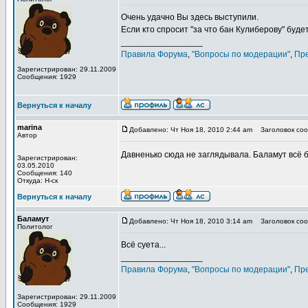
Очень удачно Вы здесь выступили.
Если кто спросит "за что бан Кулиберову" будет
_________________
Правила Форума
,
"Вопросы по модерации"
,
Пр
Зарегистрирован: 29.11.2009
Сообщения: 1929
Вернуться к началу
marina
Добавлено: Чт Ноя 18, 2010 2:44 am
Заголовок соо
Автор
Давненько сюда не заглядывала. Баламут всё 
Зарегистрирован:
03.05.2010
Сообщения: 140
Откуда: Н-ск
Вернуться к началу
Баламут
Добавлено: Чт Ноя 18, 2010 3:14 am
Заголовок соо
Политолог
Всё суета...
_________________
Правила Форума
,
"Вопросы по модерации"
,
Пр
Зарегистрирован: 29.11.2009
Сообщения: 1929