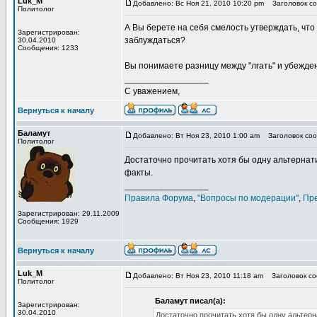
Luk_M
Добавлено: Вс Ноя 21, 2010 10:20 pm
Заголовок со
Политолог
А Вы берете на себя смелость утверждать, что
Зарегистрирован:
заблуждаться?
30.04.2010
Сообщения: 1233
Вы понимаете разницу между "лгать" и убежде
_________________
С уважением,
Вернуться к началу
Баламут
Добавлено: Вт Ноя 23, 2010 1:00 am
Заголовок соо
Политолог
Достаточно прочитать хотя бы одну альтернат
факты.
_________________
Правила Форума
,
"Вопросы по модерации"
,
Пр
Зарегистрирован: 29.11.2009
Сообщения: 1929
Вернуться к началу
Luk_M
Добавлено: Вт Ноя 23, 2010 11:18 am
Заголовок со
Политолог
Баламут писал(а):
Зарегистрирован:
30.04.2010
Достаточно прочитать хотя бы одну альтерн