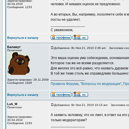
Зарегистрирован:
человек. И никаких оценок не предложено.
30.04.2010
Сообщения: 1233
А во-вторых, Вы, например, позоляете себе в м
посты не удаляет.
_________________
С уважением,
Вернуться к началу
Баламут
Добавлено: Вс Ноя 21, 2010 2:36 am
Заголовок соо
Политолог
Это ваша оценка ума собеседника, основанна
Которое так же не всеми разделяется.
Для многих это всё-равно, что назвать дурако
В той же теме столь же справедливо большинств
_________________
Зарегистрирован: 29.11.2009
Сообщения: 1929
Правила Форума
,
"Вопросы по модерации"
,
Пр
Вернуться к началу
Luk_M
Добавлено: Вс Ноя 21, 2010 10:13 am
Заголовок со
Политолог
А заявить человеку, что он лжет, в ответ на ег
Зарегистрирован:
только модераторам?
30.04.2010
Сообщения: 1233
_________________