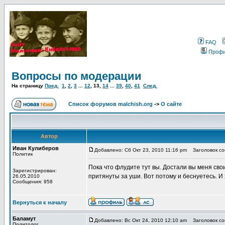
FAQ
Проф
Вопросы по модерации
На страницу
Пред.
1
,
2
,
3
...
12
,
13
,
14
...
39
,
40
,
41
След.
Список форумов malchish.org
->
О сайте
Автор
Иван Кулиберов
Добавлено: Сб Окт 23, 2010 11:16 pm
Заголовок со
Политик
Пока что флудите тут вы. Достали вы меня сво
Зарегистрирован:
притянуты за уши. Вот потому и беснуетесь. И
26.05.2010
Сообщения: 958
Вернуться к началу
Баламут
Добавлено: Вс Окт 24, 2010 12:10 am
Заголовок со
Политолог