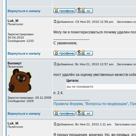
Вернуться к началу
Luk_M
Добавлено: Сб Ноя 20, 2010 11:58 pm
Заголовок со
Политолог
Могу ли я поинтересоваться почему удален по
Зарегистрирован:
_________________
30.04.2010
Сообщения: 1233
С уважением,
Вернуться к началу
Баламут
Добавлено: Вс Ноя 21, 2010 12:57 am
Заголовок со
Политолог
пост удалён за оценку умственных качеств соб
Цитата:
вы не понимаете
п. 2.4.
Зарегистрирован: 29.11.2009
_________________
Сообщения: 1929
Правила Форума
,
"Вопросы по модерации"
,
Пр
Вернуться к началу
Luk_M
Добавлено: Вс Ноя 21, 2010 1:11 am
Заголовок соо
Политолог
Я прошу прощения, конечно. Но, во-первых, эт