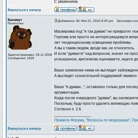
С уважением,
Вернуться к началу
Баламут
Добавлено: Вс Ноя 21, 2010 6:45 pm
Заголовок соо
Политолог
Маскировка под "я так думаю" не превратит лож
Глупому или просто не интересующемуся вопр
лет тенденциозному освещению проблемы.
А вы к таким людям, вроде как, не относитесь.
И если "думаете" над вопросом, значит не прос
Зарегистрирован: 29.11.2009
Сообщения: 1929
услышанное, критически оцениваете, ищете д
Ваше заявление никак не выглядит заблужден
А выглядит сознательной поддержкой лживого 
Ваше "я думаю...", оставлено только для пос
аргументации.
Когда после очередного "думаю", вы заговорит
Поскольку, буду просто удалять вопиющую лож
Согласно п. 2.6.
_________________
Правила Форума
,
"Вопросы по модерации"
,
Пр
Вернуться к началу