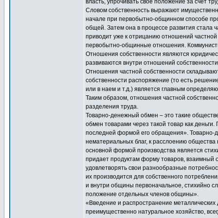
власть, упрочивать свое положение за счет т
Словом собственность выражают имущественн
начале при первобытно-общинном способе про
общей. Затем она в процессе развития стала 
приводит уже к отрицанию отношений частной
первобытно-общинные отношения. Коммунисти
Отношения собственности являются юридиче
развиваются внутри отношений собственности
Отношения частной собственности складываютс
собственности распоряжение (то есть решение
или в наем и т.д.) является главным определя
Таким образом, отношения частной собственно
разделения труда.
Товарно-денежный обмен – это такие обществ
обмен товарами через такой товар как деньги
последней формой его обращения». Товарно-
нематериальных благ, к расслоению общества н
основной формой производства является стих
придает продуктам форму товаров, взаимный 
удовлетворять свои разнообразные потребнос
их производится для собственного потреблени
и внутри общины первоначальное, стихийно с
положение отдельных членов общины».
«Введение и распространение металлических д
преимущественно натуральное хозяйство, все