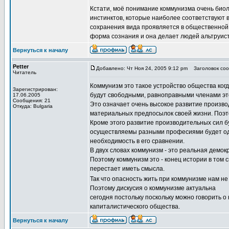
Кстати, моё понимание коммунизма очень биол
инстинктов, которые наиболее соответствуют в
сохранения вида проявляется в общественной
форма сознания и она делает людей альтруист
Вернуться к началу
Petter
Добавлено: Чт Ноя 24, 2005 9:12 pm
Заголовок сооб
Читатель
Коммунизм это такое устройство общества когд
Зарегистрирован:
будут свободными, равноправными членами эт
17.06.2005
Сообщения: 21
Это означает очень высокое развитие произво
Откуда: Bulgaria
материальных предпосылок своей жизни. Поэто
Кроме этого развитие производительных сил 
осуществляемы разными професиями будет одн
необходимость в его сравнении.
В двух словах коммунизм - это реальная демок
Поэтому коммунизм это - конец истории в том
перестает иметь смысла.
Так что опасность жить при коммунизме нам не
Поэтому дискусия о коммунизме актуальна
сегодня постольку поскольку можно говорить 
капиталистического общества.
Вернуться к началу