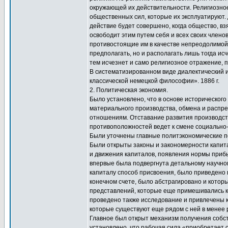
окружающей их действительности. Религиозно
общественных сил, которые их эксплуатируют. 
действие будет совершено, когда общество, вз
освободит этим путем себя и всех своих члено
противостоящие им в качестве непреодолимой ч
предполагать, но и располагать лишь тогда исч
тем исчезнет и само религиозное отражение, по
В систематизированном виде диалектический и
классической немецкой философии». 1886 г.
2. Политическая экономия.
Было установлено, что в основе историческог
материального производства, обмена и распре
отношениям. Отставание развития производст
противоположностей ведет к смене социально
Были уточнены главные политэкономические п
Были открыты законы и закономерности капит
и движения капиталов, появления нормы прибы
впервые была подвергнута детальному научно
капиталу способ присвоения, было приведено п
конечном счете, было абстрагировано и котор
представлений, которые еще примешивались к 
проведено также исследование и привлечены к
которые существуют еще рядом с ней в менее 
Главное был открыт механизм получения собст
установлено, что рабочая сила «приобретает с