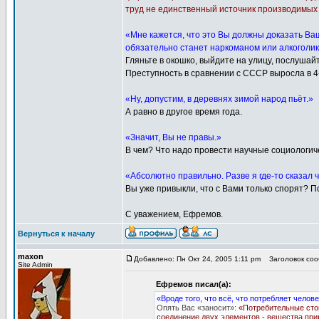
труд не единственный источник производимых 
«Мне кажется, что это Вы должны доказать Ваш
обязательно станет наркоманом или алкоголик
Гляньте в окошко, выйдите на улицу, послушайт
Преступность в сравнении с СССР выросла в 4
«Ну, допустим, в деревнях зимой народ пьёт.»
А равно в другое время года.
«Значит, Вы не правы.»
В чем? Что надо провести научные социологи
«Абсолютно правильно. Разве я где-то сказал
Вы уже привыкли, что с Вами только спорят? П
С уважением, Ефремов.
Вернуться к началу
maxon
Добавлено: Пн Окт 24, 2005 1:11 pm
Заголовок соо
Site Admin
Ефремов писал(а):
«Вроде того, что всё, что потребляет челов
Опять Вас «заносит»:
«Потребительные стои
соединение двух элементов - вещества прир