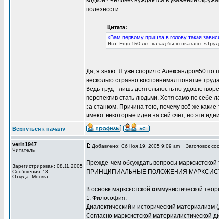
водкой? Человек нуждается в уважении окружа
полезности.
Цитата:
«Вам первому пришла в голову такая зависи
Нет. Еще 150 лет назад было сказано: «Тру
Да, я знаю. Я уже спорил с Александром50 по п
несколько странно воспринимал понятие труда. 
Ведь труд - лишь деятельность по удовлетворе
перспектив стать людьми. Хотя само по себе 
за станком. Причина того, почему всё же каки
имеют некоторые идеи на сей счёт, но эти иде
Вернуться к началу
verin1947
Добавлено: Сб Ноя 19, 2005 9:09 am
Заголовок соо
Читатель
Прежде, чем обсуждать вопросы марксистской 
Зарегистрирован: 08.11.2005
ПРИНЦИПИАЛЬНЫЕ ПОЛОЖЕНИЯ МАРКСИСТ
Сообщения: 13
Откуда: Москва
В основе марксистской коммунистической теор
1. Философия.
Диалектический и исторический материализм (д
Согласно марксистской материалистической ди