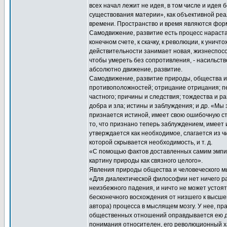
всех начал лежит не идея, в том числе и идея
существования материи», как объективной реа
времени. Пространство и время являются фор
Самодвижение, развитие есть процесс нараста
конечном счете, к скачку, к революции, к уни
действительности занимает новая, жизнеспосо
чтобы умереть без сопротивления, - насильств
абсолютно движение, развитие.
Самодвижение, развитие природы, общества 
противоположностей; отрицание отрицания; пе
частного; причины и следствия; тождества и р
добра и зла; истины и заблуждения; и др. «Мы
признается истиной, имеет свою ошибочную сто
то, что признано теперь заблуждением, имеет и
утверждается как необходимое, слагается из ч
которой скрывается необходимость, и т. д.
«С помощью фактов доставленных самим эмпир
картину природы как связного целого».
Явления природы общества и человеческого 
«Для диалектической философии нет ничего раз
неизбежного падения, и ничто не может устоя
бесконечного восхождения от низшего к высше
автора) процесса в мыслящем мозгу. У нее, пр
общественных отношений оправдывается ею для
понимания относителен, его революционный х