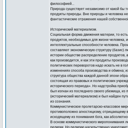
философией...
Природа существует независимо от какой бы т
продукты природы. Вне природы и человека не
фантастические отражения нашей собственно
Исторический материализм.
Социальная форма движения материи, то есть
продуктов, необходимых для жизни человека, 
интеллектуальные способности человека. Прои
составляют экономическую структуру (базис) 
истории обществе распределение продуктов, а 
как производится, и как эти продукты произв
политических переворотов надо искать не в го
изменениях способа производства и обмена; и
структура общества каждой данной эпохи образ
состоящая из правовых и политических учрежд
исторического периода». Но надстройка приоб
был изгнан из последнего своего убежища, из
(исторический материализм) и был найден пут
из сознания.
Коммунистическое пролетарско-классовое ми
противоположно агностицизму, отрицающему во
исходящему из понимания бога, как абсолютно
В основе коммунистического миропонимания ле
религии. Но религию насильственно уничтожит