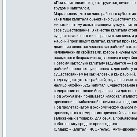
«При капитализме тот, кто трудится, ничего не
трудом и капиталом.
Маркс выявил, что «в лице рабочего субъектив
как в лице капитала объективно существует то
живым и потому испытывающим нужду капиталом,
свое существование. В качестве капитала стои
существование, его жизнь рассматривались и 
Рабочий производит капитал, капитал производ
движения является человек как рабочий, как то
человеческими свойствами, которые нужны чужом
находятся в безразличных, внешних и случайн
Поэтому, как только капиталу вздумается — в 
рабочий перестает существовать для себя: у не
существованием не как человек, а как рабочий,
тогда существует как рабочий, когда он являет
налицо какой-нибудь капитал. Существование к
содержание его жизни безразличным для него
Под буржуазией понимается класс капиталисто
присвоения прибавочной стоимости и создания
Под пролетариатом в экономическом смысле п
производства всемирно-исторический класс н
заложенных в товарах, для себя, а прибавочн
собственнику средств производства.
К. Маркс «Капитал». Ф. Энгельс. «Анти-Дюринг»