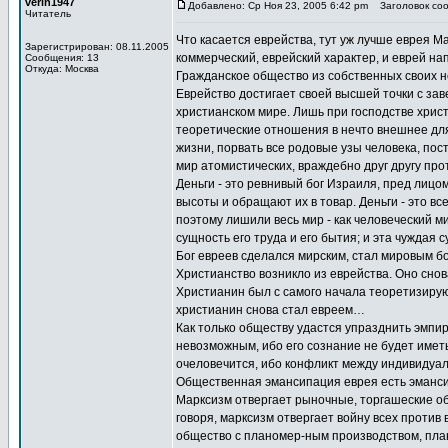
verin1947
Добавлено: Ср Ноя 23, 2005 6:42 pm
Заголовок соо
Читатель
Что касается еврейства, тут уж лучше еврея 
Зарегистрирован: 08.11.2005
коммерческий, еврейский характер, и еврей н
Сообщения: 13
Откуда: Москва
Гражданское общество из собственных своих 
Еврейство достигает своей высшей точки с за
христианском мире. Лишь при господстве хрис
теоретические отношения в нечто внешнее для
жизни, порвать все родовые узы человека, пос
мир атомистических, враждебно друг другу п
Деньги - это ревнивый бог Израиля, пред лицом
высоты и обращают их в товар. Деньги - это в
поэтому лишили весь мир - как человеческий ми
сущность его труда и его бытия; и эта чуждая 
Бог евреев сделался мирским, стал мировым бог
Христианство возникло из еврейства. Оно снов
Христианин был с самого начала теоретизирую
христианин снова стал евреем…
Как только обществу удастся упразднить эмпир
невозможным, ибо его сознание не будет имет
очеловечится, ибо конфликт между индивидуал
Общественная эмансипация еврея есть эманси
Марксизм отвергает рыночные, торгашеские о
говоря, марксизм отвергает войну всех против
общество с планомер-ным производством, пл