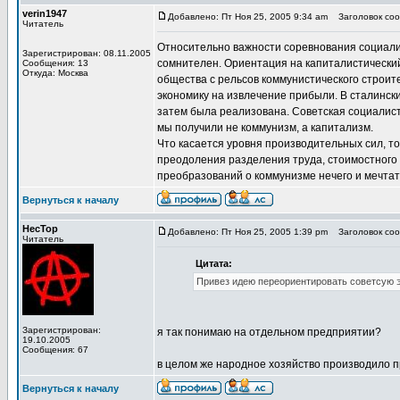
verin1947
Добавлено: Пт Ноя 25, 2005 9:34 am
Заголовок сооб
Читатель
Относительно важности соревнования социализ
Зарегистрирован: 08.11.2005
сомнителен. Ориентация на капиталистический
Сообщения: 13
Откуда: Москва
общества с рельсов коммунистического строит
экономику на извлечение прибыли. В сталинск
затем была реализована. Советская социалист
мы получили не коммунизм, а капитализм.
Что касается уровня производительных сил, т
преодоления разделения труда, стоимостного 
преобразований о коммунизме нечего и мечтат
Вернуться к началу
HecTop
Добавлено: Пт Ноя 25, 2005 1:39 pm
Заголовок сооб
Читатель
Цитата:
Привез идею переориентировать советсую 
Зарегистрирован:
я так понимаю на отдельном предприятии?
19.10.2005
Сообщения: 67
в целом же народное хозяйство производило п
Вернуться к началу