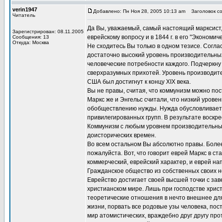
verin1947
Добавлено: Пн Ноя 28, 2005 10:13 am
Заголовок со
Читатель
Да Вы, уважаемый, самый настоящий марксист, 
Зарегистрирован: 08.11.2005
еврейскому вопросу и в 1844 г. в его "Экономи
Сообщения: 13
Откуда: Москва
Не сходитесь Вы только в одном тезисе. Согла
достаточно высокий уровень производительных
человеческие потребности каждого. Подчеркну 
сверхразумных прихотей. Уровень производите
США был достигнут к концу ХIХ века.
Вы не правы, считая, что коммунизм можно по
Маркс же и Энгельс считали, что низкий урове
обобществлению нужды. Нужда обусловливает 
привилегированных групп. В результате воскре
Коммунизм с любым уровнем производительных
доисторических времен.
Во всем остальном Вы абсолютно правы. Более т
пожалуйста. Вот, что говорит еврей Маркс в с
коммерческий, еврейский характер, и еврей н
Гражданское общество из собственных своих 
Еврейство достигает своей высшей точки с за
христианском мире. Лишь при господстве хрис
теоретические отношения в нечто внешнее для
жизни, порвать все родовые узы человека, пос
мир атомистических, враждебно друг другу п