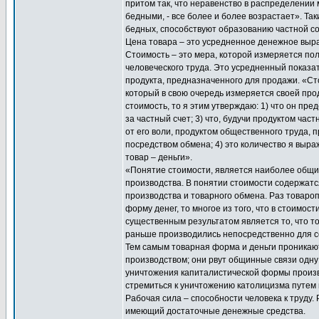
притом так, что неравенство в распределении
бедными, - все более и более возрастает». Т
бедных, способствуют образованию частной с
Цена товара – это усредненное денежное выра
Стоимость – это мера, которой измеряется по
человеческого труда. Это усредненный показа
продукта, предназначенного для продажи. «С
который в свою очередь измеряется своей про
стоимость, то я этим утверждаю: 1) что он пр
за частный счет; 3) что, будучи продуктом час
от его воли, продуктом общественного труда,
посредством обмена; 4) это количество я выраж
товар – деньги».
«Понятие стоимости, является наиболее общ
производства. В понятии стоимости содержатс
производства и товарного обмена. Раз товаро
форму денег, то многое из того, что в стоимо
существенным результатом является то, что 
раньше производились непосредственно для со
Тем самым товарная форма и деньги проникаю
производством; они рвут общинные связи одну
уничтожения капиталистической формы произво
стремиться к уничтожению католицизма путем
Рабочая сила – способности человека к труду.
имеющий достаточные денежные средства.