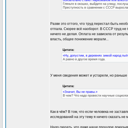
обязательно станет наркоманом или алкого
Гляньте в окошко, выйдите на улицу, послуш
Преступность в сравнении с СССР выросла 
Разве это оттого, что труд перестал быть нео
отпала. Скорее всё наоборот. В СССР труд не
ничего не делая. Оплата не зависила от резул
власть, общее понижение морали...
Цитата:
«Ну, допустим, в деревнях зимой народ пьёт
А равно в другое время года.
У меня сведения может и устарели, но раньше 
Цитата:
«Значит, Вы не правы.»
В чем? Что надо провести научные социоло
Как в чём? В том, что если человека не застав
исследований на эту тему я ничего сказать не 
Надо сказать, что даже наше прошлое доказыв