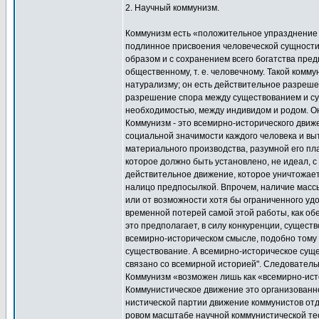
2. Научный коммунизм.
Коммунизм есть «положительное упразднение ч
подлинное присвоения человеческой сущности 
образом и с сохранением всего богатства пре
общественному, т. е. человечному. Такой комм
натурализму; он есть действительное разреше
разрешение спора между существованием и с
необходимостью, между индивидом и родом. Он 
Коммунизм - это всемирно-исторического дви
социальной значимости каждого человека и в
материального производства, разумной его п
которое должно быть установлено, не идеал,
действительное движение, которое уничтожае
налицо предпосылкой. Впрочем, наличие массы
или от возможности хотя бы ограниченного уд
временной потерей самой этой работы, как об
это предполагает, в силу конкуренции, сущест
всемирно-историческом смысле, подобно тому к
существование. А всемирно-историческое суще
связано со всемирной историей". Следовательн
Коммунизм «возможен лишь как «всемирно-ист
Коммунистическое движение это организованн
нистической партии движение коммунистов от
ровом масштабе научной коммунистической тео