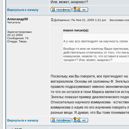
Или, может, анархист?
Вернуться к началу
Александр50
Добавлено: Пн Ноя 21, 2005 1:21 pm
Заголовок соо
Читатель
maxon писал(а):
Зарегистрирован:
20.12.2004
Сообщения: 74
А у нас все претендуют на научность своих
Откуда: Тверь
Вообще-то мне не понятны Ваши претензии,
действительно отличалось от того, что пи
коммунизм, нежели то, что оставил в качес
троцкист? Или, может, анархист?
Поскольку, как Вы говорите, все претендуют н
материализм. Основы её заложены Ф. Энгельсом
правило подразумевают именно экономическую 
то что он остался в тени Маркса является ис
Энгельс показал пример диалектического подх
Относительно научного коммунизма - естестве
коммунизма о науке по его изучению говорить 
разные вещи. Я думаю, что Вы тоже понимаете
Вернуться к началу