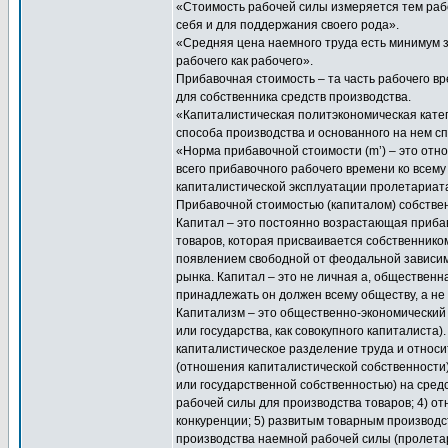
«Стоимость рабочей силы измеряется тем раб
себя и для поддержания своего рода».
«Средняя цена наемного труда есть минимум з
рабочего как рабочего».
Прибавочная стоимость – та часть рабочего в
для собственника средств производства.
«Капиталистическая политэкономическая кате
способа производства и основанного на нем с
«Норма прибавочной стоимости (m’) – это отн
всего прибавочного рабочего времени ко всему
капиталистической эксплуатации пролетариат
Прибавочной стоимостью (капиталом) собстве
Капитал – это постоянно возрастающая приба
товаров, которая присваивается собственником
появлением свободной от феодальной зависимо
рынка. Капитал – это не личная а, общественна
принадлежать он должен всему обществу, а не
Капитализм – это общественно-экономический 
или государства, как совокупного капиталиста
капиталистическое разделение труда и относи
(отношения капиталистической собственности)
или государственной собственностью) на сред
рабочей силы для производства товаров; 4) 
конкуренции; 5) развитым товарным производс
производства наемной рабочей силы (пролетар