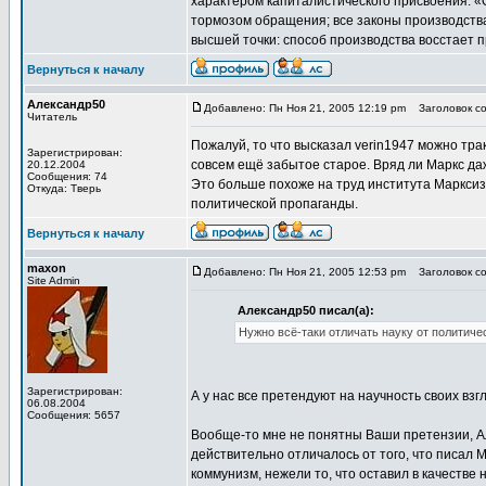
характером капиталистического присвоения. «
тормозом обращения; все законы производства
высшей точки: способ производства восстает 
Вернуться к началу
Александр50
Добавлено: Пн Ноя 21, 2005 12:19 pm
Заголовок со
Читатель
Пожалуй, то что высказал verin1947 можно тра
Зарегистрирован:
совсем ещё забытое старое. Вряд ли Марк
20.12.2004
Сообщения: 74
Это больше похоже на труд института Марксиз
Откуда: Тверь
политической пропаганды.
Вернуться к началу
maxon
Добавлено: Пн Ноя 21, 2005 12:53 pm
Заголовок со
Site Admin
Александр50 писал(а):
Нужно всё-таки отличать науку от политиче
Зарегистрирован:
А у нас все претендуют на научность своих вз
06.08.2004
Сообщения: 5657
Вообще-то мне не понятны Ваши претензии, Ал
действительно отличалось от того, что писал
коммунизм, нежели то, что оставил в качестве 