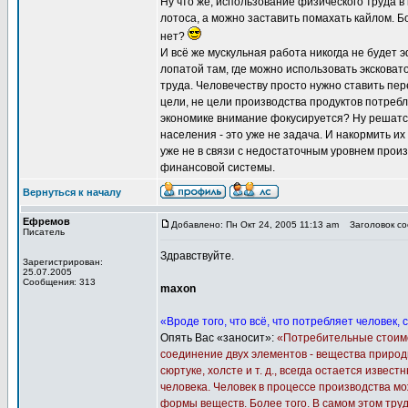
Ну что же, использование физического труда в
лотоса, а можно заставить помахать кайлом. Б
нет?
И всё же мускульная работа никогда не будет 
лопатой там, где можно использовать эксковато
труда. Человечеству просто нужно ставить пе
цели, не цели производства продуктов потребле
экономике внимание фокусируется? Ну решатс
населения - это уже не задача. И накормить их
уже не в связи с недостаточным уровнем прои
финансовой системы.
Вернуться к началу
Ефремов
Добавлено: Пн Окт 24, 2005 11:13 am
Заголовок со
Писатель
Здравствуйте.
Зарегистрирован:
25.07.2005
Сообщения: 313
maxon
«Вроде того, что всё, что потребляет человек,
Опять Вас «заносит»:
«Потребительные стоимос
соединение двух элементов - вещества природ
сюртуке, холсте и т. д., всегда остается изве
человека. Человек в процессе производства мож
формы веществ. Более того. В самом этом тру