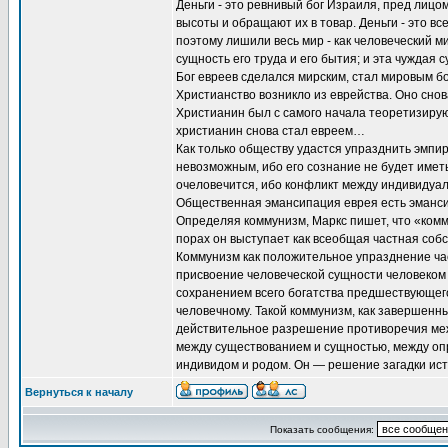
Деньги - это ревнивый бог Израиля, пред лицом
высоты и обращают их в товар. Деньги - это в
поэтому лишили весь мир - как человеческий ми
сущность его труда и его бытия; и эта чуждая 
Бог евреев сделался мирским, стал мировым бог
Христианство возникло из еврейства. Оно снов
Христианин был с самого начала теоретизирую
христианин снова стал евреем…
Как только обществу удастся упразднить эмпир
невозможным, ибо его сознание не будет имет
очеловечится, ибо конфликт между индивидуал
Общественная эмансипация еврея есть эманси
Определяя коммунизм, Маркс пишет, что «ком
порах он выступает как всеобщая частная со
Коммунизм как положительное упразднение час
присвоение человеческой сущности человеком 
сохранением всего богатства предшествующего 
человечному. Такой коммунизм, как завершенны
действительное разрешение противоречия меж
между существованием и сущностью, между оп
индивидом и родом. Он — решение загадки истор
Вернуться к началу
Показать сообщения: