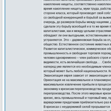
накопление нищеты, соответственно накоплени
время накопление нищеты, муки труда, рабства
стороне класса, который производит свой собс
со свободной конкуренцией и борьбой за выжив
очередь, до размеров борьбы между нациями, 
сделали эту борьбу всеобщей и в то же врем
капиталистами, как и между целыми отраслями
обладают ли они выгодными, естественными и
устраняются. Это – дарвиновская борьба за о
общество. Естественное состояние животных в
Развитое капиталистическое, коммерческое о
промышленность и свободная торговля порож
человек одновременно – член рабского строя и
видимости, есть величайшая свобода… . Свобо
наперед уже является его необходимым членом
который может быть любой национальности. Ко
Эмансипация еврея зависит от эмансипации о
Ориентация не на максимальное и планомерное
максимальное извлечение прибыли в процессе
экономику к кризисам перепроизводства продук
перепроизводства. После этого мировые кризис
кризис, весь промышленный и торговый мир, п
варварскими придатками приблизительно раз в 
В кризисах с неудержимой силой прорывается