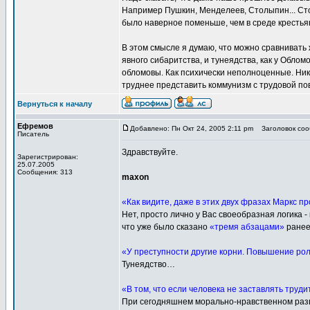
Например Пушкин, Менделеев, Столыпин... Сто
было наверное поменьше, чем в среде крестья
В этом смысле я думаю, что можно сравнивать 
явного сибаритства, и тунеядства, как у Облом
обломовы. Как психически неполноценные. Никт
труднее представить коммунизм с трудовой по
Вернуться к началу
Ефремов
Добавлено: Пн Окт 24, 2005 2:11 pm
Заголовок соо
Писатель
Здравствуйте.
Зарегистрирован:
25.07.2005
Сообщения: 313
maxon
«Как видите, даже в этих двух фразах Маркс п
Нет, просто лично у Вас своеобразная логика -
что уже было сказано
«тремя абзацами»
ранее
«У преступности другие корни. Повышение роли
Тунеядство…
«В том, что если человека не заставлять труди
При сегодняшнем морально-нравственном разв