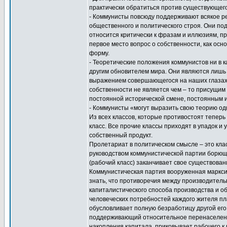
практически обратиться против существующего
- Коммунисты повсюду поддерживают всякое р
общественного и политического строя. Они по
относится критически к фразам и иллюзиям, п
первое место вопрос о собственности, как осн
форму.
- Теоретические положения коммунистов ни в 
другим обновителем мира. Они являются лиш
выражением совершающегося на наших глазах
собственности не является чем – то присущи
постоянной исторической смене, постоянным 
- Коммунисты «могут выразить свою теорию о
Из всех классов, которые противостоят тепер
класс. Все прочие классы приходят в упадок 
собственный продукт.
Пролетариат в политическом смысле – это кла
руководством коммунистической партии борющ
(рабочий класс) заканчивает свое существова
Коммунистическая партия вооруженная маркси
знать, что противоречия между производител
капиталистического способа производства и о
человеческих потребностей каждого жителя пл
обусловливает полную безработицу другой его
поддерживающий относительное перенаселени
накопления капитала, приковывает рабочего к 