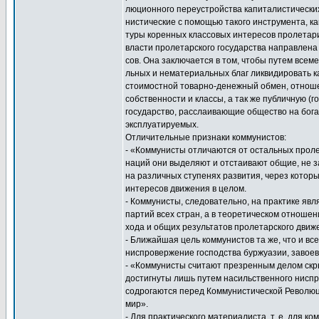
люционного переустройства капиталистически
нистические с помощью такого инструмента, ка
туры коренных классовых интересов пролетар
власти пролетарского государства направлена
сов. Она заключается в том, чтобы путем всем
льных и нематериальных благ ликвидировать к
стоимостной товарно-денежный обмен, отнош
собственности и классы, а так же публичную (г
государство, расслаивающие общество на бога
эксплуатируемых.
Отличительные признаки коммунистов:
- «Коммунисты отличаются от остальных проле
наций они выделяют и отстаивают общие, не з
на различных ступенях развития, через котор
интересов движения в целом.
- Коммунисты, следовательно, на практике яв
партий всех стран, а в теоретическом отноше
хода и общих результатов пролетарского движ
- Ближайшая цель коммунистов та же, что и вс
ниспровержение господства буржуазии, завое
- «Коммунисты считают презренным делом скры
достигнуты лишь путем насильственного нисп
содрогаются перед Коммунистической Революци
мир».
- Для практического материалиста, т. е. для 