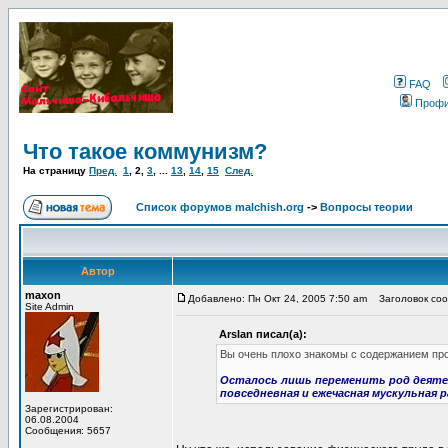
FAQ
Проф
Что такое коммунизм?
На страницу
Пред.
1
,
2
,
3
, ...
13
,
14
,
15
След.
Список форумов malchish.org
->
Вопросы теории
Автор
maxon
Добавлено: Пн Окт 24, 2005 7:50 am
Заголовок сооб
Site Admin
Arslan писал(а):
Вы очень плохо знакомы с содержанием про
Осталось лишь переменить род деяте
повседневная и ежечасная мускульная 
Зарегистрирован:
06.08.2004
Сообщения: 5657