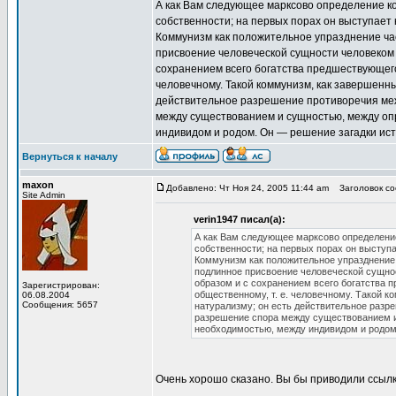
А как Вам следующее марксово определение к
собственности; на первых порах он выступает
Коммунизм как положительное упразднение час
присвоение человеческой сущности человеком 
сохранением всего богатства предшествующего 
человечному. Такой коммунизм, как завершенны
действительное разрешение противоречия меж
между существованием и сущностью, между оп
индивидом и родом. Он — решение загадки истор
Вернуться к началу
maxon
Добавлено: Чт Ноя 24, 2005 11:44 am
Заголовок соо
Site Admin
verin1947 писал(а):
А как Вам следующее марксово определени
собственности; на первых порах он выступ
Коммунизм как положительное упразднение 
подлинное присвоение человеческой сущнос
образом и с сохранением всего богатства 
Зарегистрирован:
общественному, т. е. человечному. Такой к
06.08.2004
Сообщения: 5657
натурализму; он есть действительное разр
разрешение спора между существованием 
необходимостью, между индивидом и родом. 
Очень хорошо сказано. Вы бы приводили ссылк