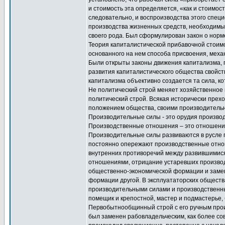
и стоимость эта определяется, «как и стоимос
следовательно, и воспроизводства этого специ
производства жизненных средств, необходимы
своего рода. Был сформулирован закон о норм
Теория капиталистической прибавочной стоим
основанного на нем способа присвоения, меха
Были открыты законы движения капитализма, п
развития капиталистического общества свойст
капитализма объективно создается та сила, ко
Не политический строй меняет хозяйственное
политический строй. Всякая исторически пре
положением общества, своими производитель
Производительные силы - это орудия производ
Производственные отношения – это отношения
Производительные силы развиваются в русле п
постоянно опережают производственные отно
внутренних противоречий между развившимис
отношениями, отрицание устаревших производс
общественно-экономической формации и замен
формации другой. В эксплуататорских обществ
производительными силами и производственны
помещик и крепостной, мастер и подмастерье, 
Первобытнообщинный строй с его ручным прои
был заменен рабовладельческим, как более с