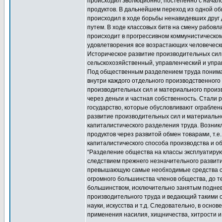
происходил эволюционно, постепенно с начало
продуктов. В дальнейшем переход из одной об
происходил в ходе борьбы ненавидевших друг
путем. В ходе классовых битв на смену рабо
происходит в прогрессивном коммунистическо
удовлетворения все возрастающих человечески
Историческое развитие производительных сил
сельскохозяйственный, управленческий и упра
Под общественным разделением труда понимае
внутри каждого отдельного производственного
производительных сил и материального произ
через деньги и частная собственность. Стали 
государство, которые обусловливают ограблени
развитие производительных сил и материальн
капиталистического разделения труда. Возникл
продуктов через развитой обмен товарами, т.е
капиталистического способа производства и о
“Разделение общества на классы эксплуатиру
следствием прежнего незначительного развити
превышающую самые необходимые средства суще
огромного большинства членов общества, до т
большинством, исключительно занятым поднев
производительного труда и ведающий такими о
науки, искусства и т.д. Следовательно, в осно
применения насилия, хищничества, хитрости и