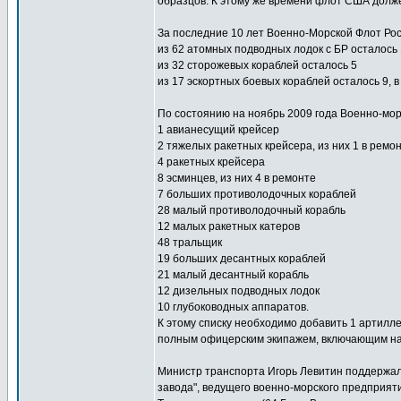
образцов. К этому же времени флот США должен
За последние 10 лет Военно-Морской Флот Рос
из 62 атомных подводных лодок с БР осталось
из 32 сторожевых кораблей осталось 5
из 17 эскортных боевых кораблей осталось 9, в
По состоянию на ноябрь 2009 года Военно-мор
1 авианесущий крейсер
2 тяжелых ракетных крейсера, из них 1 в ремо
4 ракетных крейсера
8 эсминцев, из них 4 в ремонте
7 больших противолодочных кораблей
28 малый противолодочный корабль
12 малых ракетных катеров
48 тральщик
19 больших десантных кораблей
21 малый десантный корабль
12 дизельных подводных лодок
10 глубоководных аппаратов.
К этому списку необходимо добавить 1 артилле
полным офицерским экипажем, включающим нач
Министр транспорта Игорь Левитин поддержал
завода", ведущего военно-морского предприяти