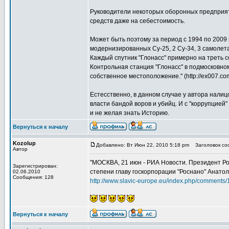
Руководители некоторых оборонных предприяти
средств даже на себестоимость.
Может быть поэтому за период с 1994 по 2009 г
модернизированных Су-25, 2 Су-34, 3 самолета
Каждый спутник "Глонасс" примерно на треть 
Контрольная станция "Глонасс" в подмосковно
собственное местоположение." (http://ex007.co
Естесственно, в данном случае у автора нали
власти бандой воров и убийц. И с "коррупцией
и не желая знать Историю.
Вернуться к началу
Kozolup
Добавлено: Вт Июн 22, 2010 5:18 pm
Заголовок соо
Автор
"МОСКВА, 21 июн - РИА Новости. Президент Ро
Зарегистрирован:
степени главу госкорпорации "Роснано" Анатол
02.06.2010
Сообщения: 128
http://www.slavic-europe.eu/index.php/comments
Вернуться к началу