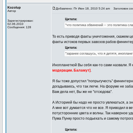
Kozolup
Добавлено: Пт Июн 18, 2010 5:24 am
Заголовок соо
Автор
Цитата:
Зарегистрирован:
02.06.2010
"что политика обвинений -- это политика сла
Сообщения: 128
То есть приводя факты уничтожения, скажем ц
факты истоков первых завозов рабов фининтерн
Цитата:
"заранее соглашусь, что я дитятя, иноплане
Инопланеткой Вы себя как-то сами назвали. Я
модерации. Баламут]
.
Я бы тоже допустил "попрыгучесть" фининтерн
догадываюсь, что так легче. На форуме не забан
Вам дела нет, Вы же не "отсюдова".
А Историей бы надо не просто увлекаться, а зн
А мне вот думается что не все. Я приводил в 
потусторонние цвета и волны. Так наверное удо
Пума Пунку просто подьехать и самому потрога
Цитата: