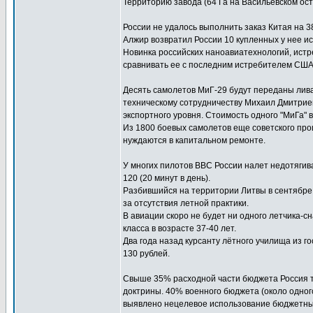
Территорию завода (64 Га на Васильевском ос
России не удалось выполнить заказ Китая на 
Алжир возвратил России 10 купленных у нее ис
Новинка российских наноавиатехнологий, истре
сравнивать ее с последним истребителем США F
Десять самолетов МиГ-29 будут переданы лив
техническому сотрудничеству Михаил Дмитрие
экспортного уровня. Стоимость одного "МиГа" 
Из 1800 боевых самолетов еще советского про
нуждаются в капитальном ремонте.
У многих пилотов ВВС России налет недотягива
120 (20 минут в день).
Разбившийся на территории Литвы в сентябре 2
за отсутствия летной практики.
В авиации скоро не будет ни одного летчика-сн
класса в возрасте 37-40 лет.
Два года назад курсанту лётного училища из г
130 рублей.
Свыше 35% расходной части бюджета Россия т
доктрины. 40% военного бюджета (около одного
выявлено нецелевое использование бюджетных 