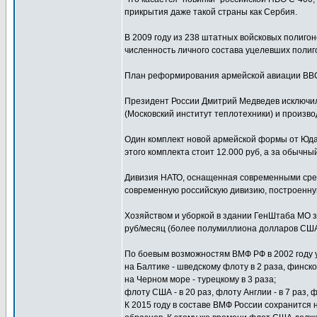
прикрытия даже такой страны как Сербия.
В 2009 году из 238 штатных войсковых полигон
численность личного состава уцелевших полиг
План реформирования армейской авиации ВВС 
Президент России Дмитрий Медведев исключил 
(Московский институт теплотехники) и производ
Один комплект новой армейской формы от Юда
этого комплекта стоит 12.000 руб, а за обычн
Дивизия НАТО, оснащенная современными сред
современную российскую дивизию, построенную 
Хозяйством и уборкой в здании ГенШтаба МО 
руб/месяц (более полумиллиона долларов США)
По боевым возможностям ВМФ РФ в 2002 году 
на Балтике - шведскому флоту в 2 раза, финскому
на Черном море - турецкому в 3 раза;
флоту США - в 20 раз, флоту Англии - в 7 раз, ф
К 2015 году в составе ВМФ России сохранится н