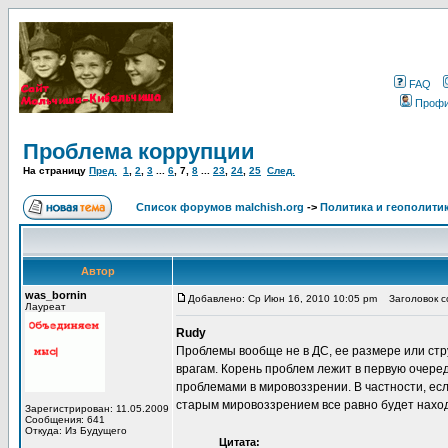
FAQ
Проф
Проблема коррупции
На страницу
Пред.
1
,
2
,
3
...
6
,
7
,
8
...
23
,
24
,
25
След.
Список форумов malchish.org
->
Политика и геополити
Автор
was_bornin
Добавлено: Ср Июн 16, 2010 10:05 pm
Заголовок со
Лауреат
Rudy
Проблемы вообще не в ДС, ее размере или стр
врагам. Корень проблем лежит в первую очеред
проблемами в мировоззрении. В частности, если
старым мировоззрением все равно будет наход
Зарегистрирован: 11.05.2009
Сообщения: 641
Откуда: Из Будущего
Цитата: