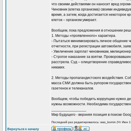
что своими действиями он наносит вред огром
Чиновник (клетка организма) своими индивиду
время, а затем, когда достигается некоторое 
клеток – организм умирает.
Вообщем, пока предложения в отношении реш
1. Методы «проявленного» характера.
- Пытаться минимизировать личное общение ч
отчетности, при регистрации автомобиля, заявк
- Увеличение зарплат чиновникам, милиционе
- Строгое наказание за взятки. Проворовавших
расстрела. Суд – олицетворение справедливост
никаких.
2. Методы пропагандистского воздействия. Соб
масса СМИ должна быть рупором государствен
газетенок и телеканалов.
Вообщем, чтобы победить коррупцию нужно дей
нужны возможности. Необходима государствен
_________________
Мир Будущего - верхняя позиция в поиске Goog
Последний раз редактировалось: was_bornin (Чт Июн 17
Вернуться к началу