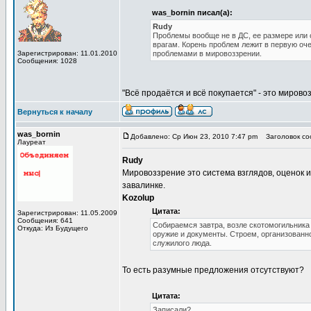
was_bornin писал(а):
Rudy
Проблемы вообще не в ДС, ее размере или 
врагам. Корень проблем лежит в первую оч
Зарегистрирован: 11.01.2010
проблемами в мировоззрении.
Сообщения: 1028
"Всё продаётся и всё покупается" - это миров
Вернуться к началу
was_bornin
Добавлено: Ср Июн 23, 2010 7:47 pm
Заголовок соо
Лауреат
Rudy
Мировоззрение это система взглядов, оценок и
завалинке.
Kozolup
Цитата:
Зарегистрирован: 11.05.2009
Сообщения: 641
Собираемся завтра, возле скотомогильника
Откуда: Из Будущего
оружие и документы. Строем, организованн
служилого люда.
То есть разумные предложения отсутствуют?
Цитата:
Записали?