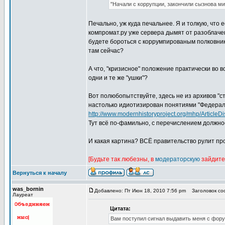
"Начали с коррупции, закончили сызнова ми
Печально, уж куда печальнее. Я и толкую, что
компромат.ру уже сервера дымят от разоблачени
будете бороться с коррумпированым полковнико
там сейчас?
А что, "кризисное" положение практически во в
одни и те же "ушки"?
Вот полюбопытствуйте, здесь не из архивов "с
настолько идиотизирован понятиями "Федераль
http://www.modernhistoryproject.org/mhp/ArticleD
Тут всё по-фамильно, с перечислением должнос
И какая картина? ВСЁ правительство рулит про
[Будьте так любезны, в
модераторскую
зайдите
Вернуться к началу
was_bornin
Добавлено: Пт Июн 18, 2010 7:56 pm
Заголовок соо
Лауреат
Цитата:
Вам поступил сигнал выдавить меня с фор