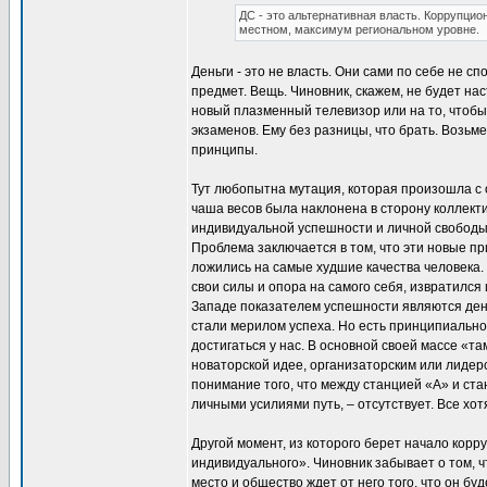
ДС - это альтернативная власть. Коррупцио
местном, максимум региональном уровне.
Деньги - это не власть. Они сами по себе не с
предмет. Вещь. Чиновник, скажем, не будет нас
новый плазменный телевизор или на то, чтобы 
экзаменов. Ему без разницы, что брать. Возьм
принципы.
Тут любопытна мутация, которая произошла с
чаша весов была наклонена в сторону коллект
индивидуальной успешности и личной свободы,
Проблема заключается в том, что эти новые п
ложились на самые худшие качества человека. 
свои силы и опора на самого себя, извратилс
Западе показателем успешности являются день
стали мерилом успеха. Но есть принципиальное
достигаться у нас. В основной своей массе «т
новаторской идее, организаторским или лидер
понимание того, что между станцией «А» и с
личными усилиями путь, – отсутствует. Все хот
Другой момент, из которого берет начало кор
индивидуального». Чиновник забывает о том, ч
место и общество ждет от него того, что он б