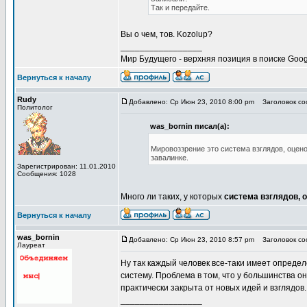
Так и передайте.
Вы о чем, тов. Kozolup?
_________________
Мир Будущего - верхняя позиция в поиске Goog
Вернуться к началу
Rudy
Добавлено: Ср Июн 23, 2010 8:00 pm
Заголовок соо
Политолог
was_bornin писал(а):
Мировоззрение это система взглядов, оцено
завалинке.
Зарегистрирован: 11.01.2010
Сообщения: 1028
Много ли таких, у которых
система взглядов, 
Вернуться к началу
was_bornin
Добавлено: Ср Июн 23, 2010 8:57 pm
Заголовок соо
Лауреат
Ну так каждый человек все-таки имеет опреде
систему. Проблема в том, что у большинства 
практически закрыта от новых идей и взглядов.
_________________