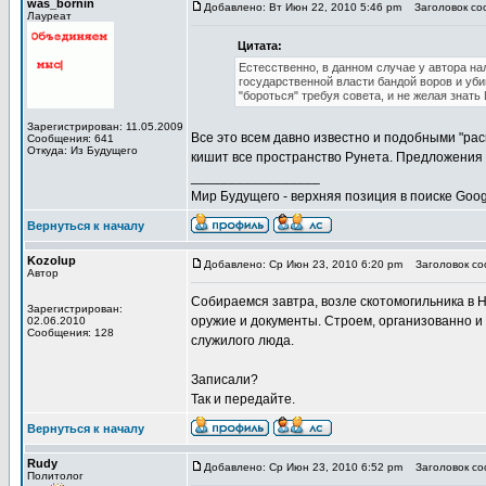
was_bornin
Добавлено: Вт Июн 22, 2010 5:46 pm
Заголовок соо
Лауреат
Цитата:
Естесственно, в данном случае у автора н
государственной власти бандой воров и уби
"бороться" требуя совета, и не желая знать
Зарегистрирован: 11.05.2009
Все это всем давно известно и подобными "р
Сообщения: 641
Откуда: Из Будущего
кишит все пространство Рунета. Предложения к
_________________
Мир Будущего - верхняя позиция в поиске Goog
Вернуться к началу
Kozolup
Добавлено: Ср Июн 23, 2010 6:20 pm
Заголовок соо
Автор
Собираемся завтра, возле скотомогильника в 
Зарегистрирован:
оружие и документы. Строем, организованно и
02.06.2010
Сообщения: 128
служилого люда.
Записали?
Так и передайте.
Вернуться к началу
Rudy
Добавлено: Ср Июн 23, 2010 6:52 pm
Заголовок соо
Политолог