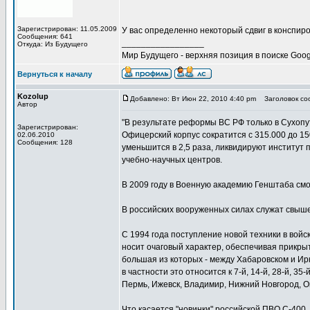
Зарегистрирован: 11.05.2009
У вас определенно некоторый сдвиг в конспироло
Сообщения: 641
_________________
Откуда: Из Будущего
Мир Будущего - верхняя позиция в поиске Goog
Вернуться к началу
Kozolup
Добавлено: Вт Июн 22, 2010 4:40 pm
Заголовок соо
Автор
"В результате реформы ВС РФ только в Сухопут
Зарегистрирован:
Офицерский корпус сократится с 315.000 до 15
02.06.2010
Сообщения: 128
уменьшится в 2,5 раза, ликвидируют институт
учебно-научных центров.
В 2009 году в Военную академию Генштаба смо
В российских вооруженных силах служат свыш
С 1994 года поступление новой техники в вой
носит очаговый характер, обеспечивая прикры
большая из которых - между Хабаровском и Ир
в частности это относится к 7-й, 14-й, 28-й, 3
Пермь, Ижевск, Владимир, Нижний Новгород, Ом
Что касается "новинки" российской ПВО С-400, 