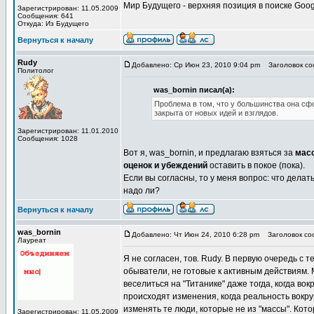
Мир Будущего - верхняя позиция в поиске Goog
Зарегистрирован: 11.05.2009
Сообщения: 641
Откуда: Из Будущего
Вернуться к началу
Rudy
Добавлено: Ср Июн 23, 2010 9:04 pm
Заголовок соо
Политолог
was_bornin писал(а):
Проблема в том, что у большинства она сф
закрыта от новых идей и взглядов.
Зарегистрирован: 11.01.2010
Сообщения: 1028
Вот я, was_bornin, и предлагаю взяться за
мас
оценок и убеждений
оставить в покое (пока).
Если вы согласны, то у меня вопрос: что дела
надо ли?
Вернуться к началу
was_bornin
Добавлено: Чт Июн 24, 2010 6:28 pm
Заголовок соо
Лауреат
Я не согласен, тов. Rudy. В первую очередь с те
обыватели, не готовые к активным действиям. 
веселиться на "Титанике" даже тогда, когда вок
происходят изменения, когда реальность вокру
изменять те люди, которые не из "массы". Ко
Зарегистрирован: 11.05.2009