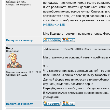
Сообщения: 641
неподвластная изменениям, а то, что реальнос
Откуда: Из Будущего
и что реальность может и должна быть изменен
пренебрежительно малое кол-во. Они есть, и и
заключается в том, что эти люди разобщены и 
способного преобразовать реальность - не пол
t=885&p=14135
_________________
Мир Будущего - верхняя позиция в поиске Goog
Вернуться к началу
Rudy
Добавлено: Чт Июн 24, 2010 6:39 pm
Заголовок соо
Политолог
Мы отвлеклись от основной темы -
проблемы 
З.Ы.
Что касается призыва заняться элитой - то опя
Зарегистрирован: 11.01.2010
Сообщения: 1028
потенциала. Я лично в себе не вижу такового. 
Данный форум мне интересен в плане обкатки
слушать, выделять разумное зерно.
Переубедить кого-либо, так чтобы дискуссант с
В лучшем случае дискуссант просто прекращал
убеждения.
Вернуться к началу