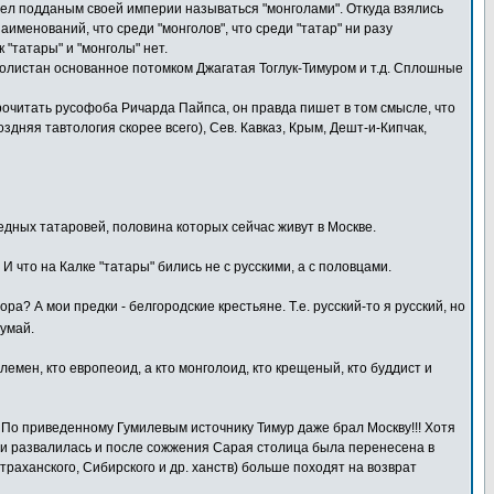
лел подданым своей империи называться "монголами". Откуда взялись
аименований, что среди "монголов", что среди "татар" ни разу
 "татары" и "монголы" нет.
голистан основанное потомком Джагатая Тоглук-Тимуром и т.д. Сплошные
очитать русофоба Ричарда Пайпса, он правда пишет в том смысле, что
здняя тавтология скорее всего), Сев. Кавказ, Крым, Дешт-и-Кипчак,
бедных татаровей, половина которых сейчас живут в Москве.
И что на Калке "татары" бились не с русскими, а с половцами.
а? А мои предки - белгородские крестьяне. Т.е. русский-то я русский, но
думай.
емен, кто европеоид, а кто монголоид, кто крещеный, кто буддист и
о приведенному Гумилевым источнику Тимур даже брал Москву!!! Хотя
рда и развалилась и после сожжения Сарая столица была перенесена в
раханского, Сибирского и др. ханств) больше походят на возврат