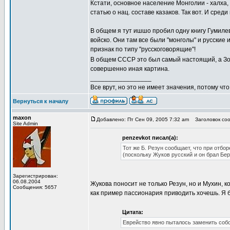
Кстати, основное население Монголии - халха, 
статью о нац. составе казаков. Так вот. И среди
В общем я тут ишшо пробил одну книгу Гумилева
войско. Они там все были "монголы" и русские
признак по типу "русскоговорящие"!
В общем СССР это был самый настоящий, а Зо
совершенно иная картина.
_________________
Все врут, но это не имеет значения, потому что
Вернуться к началу
maxon
Добавлено: Пт Сен 09, 2005 7:32 am
Заголовок сооб
Site Admin
penzevkot писал(а):
Тот же Б. Резун сообщает, что при отб
(поскольку Жуков русский и он брал Бер
Зарегистрирован:
06.08.2004
Жукова поносит не только Резун, но и Мухин, 
Сообщения: 5657
как пример пассионария приводить хочешь. Я б
Цитата:
Еврейство явно пыталось заменить собо