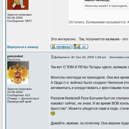
Maxon писал(а):
Монголы может и приходили, 
Зарегистрирован:
06.08.2004
Сообщения: 5657
Остались. Калмыками называются. Ка
Это интересно... Так, получается калмыки - эт
Вернуться к началу
penzevkot
Добавлено: Вт Сен 20, 2005 1:06 pm
Заголовок сооб
Писатель
Так вот О ТОМ И РЕЧЬ! Татары здеся, калмыки
Монголы ниоткуда не приходили. Они все время
А Орда (т.е. войско) было создано Чингизом (п
активничать и усердствовать с крестовыми поход
Зарегистрирован:
10.08.2004
Сообщения: 422
Разгром Киевской Руси Батыем был не случаен. 
Откуда: г. Дальнегорск
Приморский край
накажут сейчас, не знаю. И во время ВОВ хохлы
братство". Можете убедится сами в педе..стич
Думайте, мужики, за политику. Она вернее буд
_________________