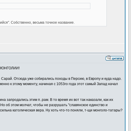
ийся". Собственно, весьма точное название.
В МОНГОЛИИ!
 Сарай. Отсюда уже собирались походы в Персию, в Европу и куда надо.
именно к этому моменту, начиная с 1053го года этот самый Запад начал
на запродались этим п..рам. В то время их вот так наказали, как их
 Но об этом молчат, чтобы не разрушать "славянское единство и
сильна католическая вера. Ну хоть что-то поняли, т-щи монголо-татары?