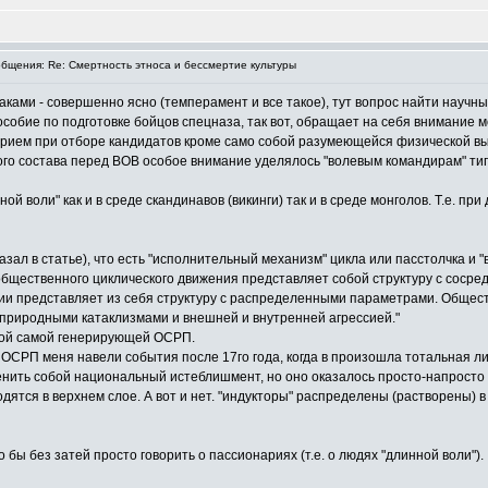
щения: Re: Смертность этноса и бессмертие культуры
аками - совершенно ясно (темперамент и все такое), тут вопрос найти научны
пособие по подготовке бойцов спецназа, так вот, обращает на себя внимание
рием при отборе кандидатов кроме само собой разумеющейся физической вын
ого состава перед ВОВ особое внимание уделялось "волевым командирам" тип
ой воли" как и в среде скандинавов (викинги) так и в среде монголов. Т.е. 
казал в статье), что есть "исполнительный механизм" цикла или пасстолчка и
бщественного циклического движения представляет собой структуру с сосре
ации представляет из себя структуру с распределенными параметрами. Обще
 природными катаклизмами и внешней и внутренней агрессией."
этой самой генерирующей ОСРП.
СРП меня навели события после 17го года, когда в произошла тотальная ли
аменить собой национальный истеблишмент, но оно оказалось просто-напросто
дятся в верхнем слое. А вот и нет. "индукторы" распределены (растворены) в
бы без затей просто говорить о пассионариях (т.е. о людях "длинной воли").