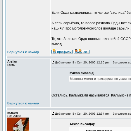
Если Орда развалилась, то чья же "столица" 
А если серьёзно, то после развала Орды нет с
нация? Про моголов-монголов вообще забыли. 
То, что Золотая Орда напоминала собой СССР -
вывод.
Вернуться к началу
Arslan
Добавлено: Вт Сен 20, 2005 12:15 pm
Заголовок соо
Гость
Maxon писал(а):
Монголы может и приходили, но ушли, н
Остались. Калмыками называются. Калмык - в п
Вернуться к началу
maxon
Добавлено: Вт Сен 20, 2005 12:54 pm
Заголовок соо
Site Admin
Arslan писал(а):