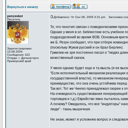
Вернуться к началу
penzevkot
Добавлено: Чт Сен 08, 2005 4:31 pm
Заголовок сооб
Писатель
То, что генотип связан с поведенческими призн
Однако у меня в эл. библиотеке есть учебное 
подразделений во время ВОВ. Основным крите
же Б. Резун сообщает, что при отборе командн
(поскольку Жуков русский и он брал Берлин).
Зарегистрирован:
10.08.2004
Гумилев не зря постоянно писал о "людях длинн
Сообщения: 422
качественный скачок.
Откуда: г. Дальнегорск
Приморский край
У меня однако будет еще и та мысль (я ее выс
"Если исполнительный механизм реализации о
государственной власти), то механизм генер
преимущество, что она очень устойчива перед
Так вот. Тот же Чингиз принадлежал скорее к 
На очевидность существования генерирующей О
торговцев и т.д.) Еврейство явно пыталось з
А почему? Ожидалось, что все "индукторы" нахо
люди" - ткань мышечная.
Не знаю, может я усложняю вопрос и следовало 