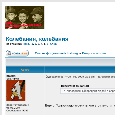
Колебания, колебания
На страницу
Пред.
1
,
2
,
3
,
4
,
5
,
6
След.
Список форумов malchish.org
->
Вопросы теории
Автор
maxon
Добавлено: Чт Сен 08, 2005 9:31 am
Заголовок сооб
Site Admin
penzevkot писал(а):
Т.е. определенный процент людей с опр
Зарегистрирован:
Верно. Только надо уточнить, что этот генотип
06.08.2004
Сообщения: 5657