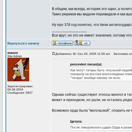
В общем, как всегда, история это одно, а полит
Таких рюриков мы видали-перевидали и как вшей
Ну про 37й год понятно, что били антигосударс
_________________
Все врут, но это не имеет значения, потому что
Вернуться к началу
maxon
Добавлено: Вт Сен 20, 2005 11:59 am
Заголовок соо
Site Admin
penzevkot писал(а):
Как могут татары быть титульной нацие
покорила на востоке монголоидные плем
"татары" вообще никому не ясно.
Зарегистрирован:
06.08.2004
Сообщения: 5657
Однако сейчас существуют этносы монгол и тата
может и приходили, но ушли, не остались рядо
Возможно орда была "могольской", спорить не бу
Цитата:
После тимуровского удара Орда и разва