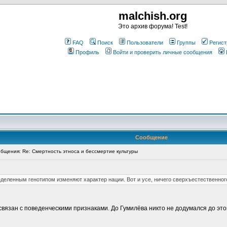
malchish.org
Это архив форума! Test!
FAQ
Поиск
Пользователи
Группы
Регист
Профиль
Войти и проверить личные сообщения
Сообщение
щения: Re: Смертность этноса и бессмертие культуры
еделенным генотипом изменяют характер нации. Вот и усе, ничего сверхъестественног
 связан с поведенческими признаками. До Гумилёва никто не додумался до это