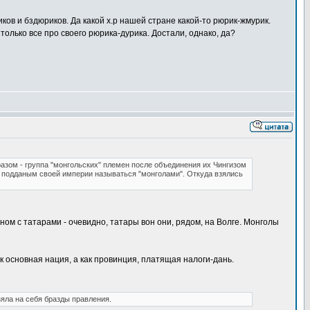
риков и бздюриков. Да какой х.р нашей стране какой-то рюрик-жмурик.
только все про своего рюрика-дурика. Достали, однако, да?
зом - группа "монгольских" племен после объединения их Чингизом
л подданым своей империи называться "монголами". Откуда взялись
ном с татарами - очевидно, татары вон они, рядом, на Волге. Монголы
как основная нация, а как провинция, платящая налоги-дань.
яла на себя бразды правления.