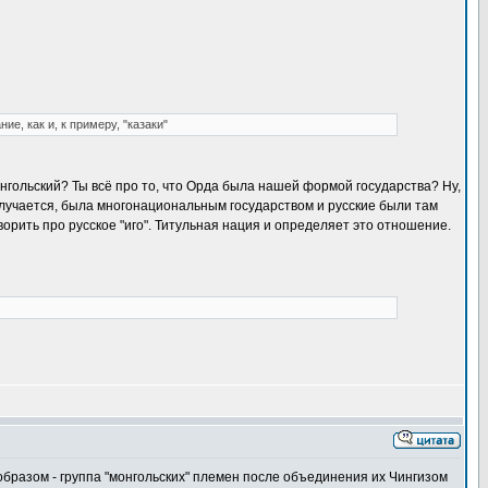
е, как и, к примеру, "казаки"
монгольский? Ты всё про то, что Орда была нашей формой государства? Ну,
получается, была многонациональным государством и русские были там
орить про русское "иго". Титульная нация и определяет это отношение.
бразом - группа "монгольских" племен после объединения их Чингизом