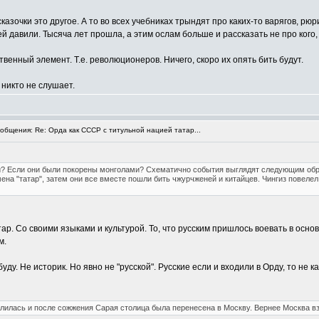
сказочки это другое. А то во всех учебниках трындят про каких-то варягов, рю
 давили. Тысяча лет прошла, а этим ослам больше и рассказать не про кого, 
твенный элемент. Т.е. революционеров. Ничего, скоро их опять бить будут.
 никто не слушает.
бщения: Re: Орда как СССР с титульной нацией татар...
й? Если они были покорены монголами? Схематично события выглядят следующим обра
ена "татар", затем они все вместе пошли бить чжурчженей и китайцев. Чингиз повеле
р. Со своими языками и культурой. То, что русским пришлось воевать в основ
м.
ду. Не историк. Но явно не "русской". Русские если и входили в Орду, то не 
лилась и после сожжения Сарая столица была перенесена в Москву. Вернее Москва вз