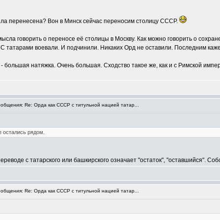
была перенесена? Вон в Минск сейчас переносим столицу СССР.
мысла говорить о переносе её столицы в Москву. Как можно говорить о сохра
С татарами воевали. И подчинили. Никаких Орд не оставили. Последним кажет
 большая натяжка. Очень большая. Сходство такое же, как и с Римской импери
бщения: Re: Орда как СССР с титульной нацией татар...
е остались рядом.
ереводе с татарского или башкирского означает "остаток", "оставшийся". Соб
бщения: Re: Орда как СССР с титульной нацией татар...