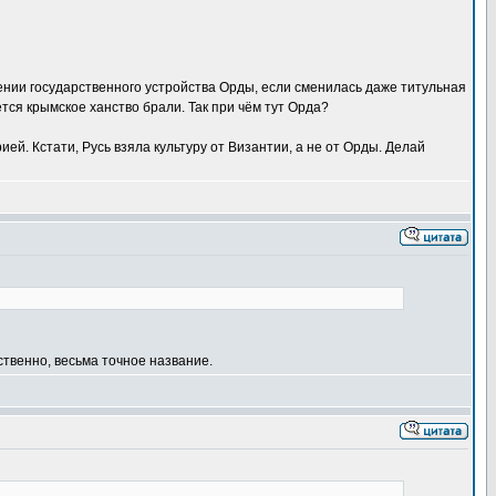
нении государственного устройства Орды, если сменилась даже титульная
ся крымское ханство брали. Так при чём тут Орда?
ей. Кстати, Русь взяла культуру от Византии, а не от Орды. Делай
ственно, весьма точное название.