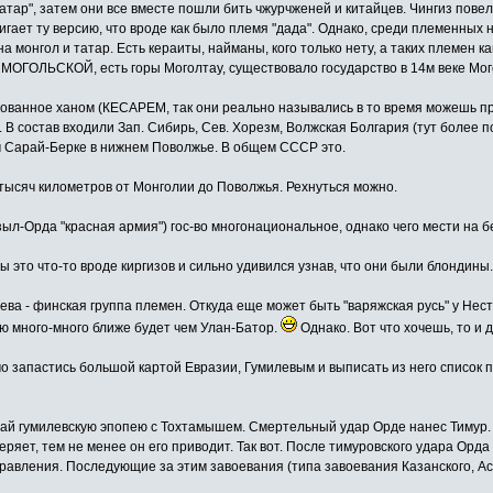
атар", затем они все вместе пошли бить чжурчженей и китайцев. Чингиз пове
гает ту версию, что вроде как было племя "дада". Однако, среди племенных н
онгол и татар. Есть кераиты, найманы, кого только нету, а таких племен как
 МОГОЛЬСКОЙ, есть горы Моголтау, существовало государство в 14м веке Мо
нованное ханом (КЕСАРЕМ, так они реально назывались в то время можешь пр
В состав входили Зап. Сибирь, Сев. Хорезм, Волжская Болгария (тут более по
м Сарай-Берке в нижнем Поволжье. В общем СССР это.
 тысяч километров от Монголии до Поволжья. Рехнуться можно.
Кзыл-Орда "красная армия") гос-во многонациональное, однако чего мести на 
 это что-то вроде киргизов и сильно удивился узнав, что они были блондины. 
ва - финская группа племен. Откуда еще может быть "варяжская русь" у Нестор
раю много-много ближе будет чем Улан-Батор.
Однако. Вот что хочешь, то и 
о запастись большой картой Евразии, Гумилевым и выписать из него список пл
й гумилевскую эпопею с Тохтамышем. Смертельный удар Орде нанес Тимур. П
оверяет, тем не менее он его приводит. Так вот. После тимуровского удара О
равления. Последующие за этим завоевания (типа завоевания Казанского, Аст