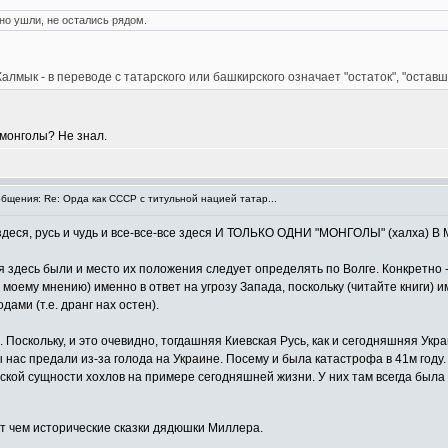
но ушли, не остались рядом.
лмык - в переводе с татарского или башкирского означает "остаток", "оставш
о монголы? Не знал.
щения: Re: Орда как СССР с титульной нацией татар...
 здеся, русь и чудь и все-все-все здеся И ТОЛЬКО ОДНИ "МОНГОЛЫ" (халха) 
 здесь были и место их положения следует определять по Волге. Конкретно -
о моему мнению) именно в ответ на угрозу Запада, поскольку (читайте книги) 
ами (т.е. дранг нах остен).
Поскольку, и это очевидно, тогдашняя Киевская Русь, как и сегодняшняя Украи
 нас предали из-за голода на Украине. Посему и была катастрофа в 41м году.
еской сущности хохлов на примере сегодняшней жизни. У них там всегда была 
ет чем исторические сказки дядюшки Миллера.