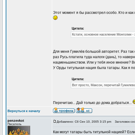
Этот момент я бы рассмотрел особо. Кто и как 
Цитата:
Кстати, основное население Монголии - х
Для меня Гумилёв большой авторитет. Раз так с
раз Русь платила туда налоги (дань), то наве
нацменьшинством. Или у тебя иное мнение? Всё
У Орды титульная нация была татары. Как я по
Цитата:
Вот просто, Максон, перечитай Гумилев
Перечитаю... Дай только до дома добраться...
Вернуться к началу
penzevkot
Добавлено: Сб Сен 10, 2005 3:15 pm
Заголовок сооб
Писатель
Как могут татары быть титульной нацией? Есл