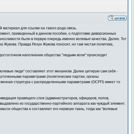
й материал для ссылки на такого рода связь.
 момент, приведенный в данном пособии, о подготовке диверсионных
осливости были в первую очередь именно волевые качества. Далее. Тот
а Жукова. Правда Резун Жукова поносит, но там чистая политика,
при достаточном наполнении общества "людьми воли" происходит
 "волевые люди" составляют этот механизм. Далее цитирую сам себя -
доточенными параметрами (политические партии, органы
ственная структура с распределенными параметрами (ОСРП) имеет то
квидация правящего слоя (администраторов, офицеров, попов,
 выдавлено из государственно-партийного аппарата как чуждый элемент.
 массе общества и составляют его нервную ткань, тогда как "волевые