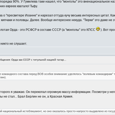
порядка 90%. У Гумилева таки нашел, что "монголы" это вненациональное назва
 них евреев хватало! Тьфу.
 о "пресвитере Иоанне" и нарезал оттуда кучу весьма интересных цитат. Как-н
 и кипчаки и половцы. Далее. Вообще интереснее некуда. "Тюрки" это даже не 
лотая Орда - это РСФСР в составе СССР (а "монголы" это КПСС
). Вот пр
 никто не слушает.
щения: Орда как СССР с титульной нацией татар...
оре командного состава перед ВОВ особое внимание уделялось "волевым командирам" т
лин).
которого я уважаю. Он перекопал огромную массу информации. Посмотри у не
ы не стал... Брал Берлин не он, а Красная Армия.
й национальный истеблишмент, но оно оказалось просто-напросто выдавлено из госуд