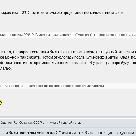
выдавливал. 37-й год в этом смысле предстанет несколько в ином свете...
алха, порядка 90%. У Гумилева таки нашел, что "монголы" это вненациональное названи
казал, то скорее всего так и было. Но вот как он связывает русский этнос и 
рное можно и так сказать. Потом откололась после Куликовской битвы. Орда, 
-таки понятие татаро-монгольского ига осталось. И украинцы скоро будут гов
лагаю...
а отказавшись от школьного стереотипа, совершенно иная картина.
щения: Re: Орда как СССР с титульной нацией татар...
и они были покорены монголами? Схематично события выглядят следующим о