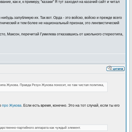
ние, как и, к примеру, "казаки" Я тут заходил на казачий сайт и читал
ибудь запубликую их. Так вот. Орда - это войско, войско и прежде всего
этнический и тем более не национальный признак, это лингвистический
осто, Максон, перечитай Гумилева отказавшись от школьного стереотипа,
ипа Жукова. Правда Резун Жукова поносит, но там чистая политика,
го
про Жукова
. Если есть время, конечно. Это на тот случай, если ты его
арственно-партийного аппарата как чуждый элемент.