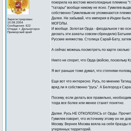
покорила на востоке монголоидные племена "т
"татары" вообще никому не ясно. Гумилев выдви
собственно Гумилевым не упоминаются племена м
Далее. Не забывай, что империя в Индии была
Зарегистрирован:
10.08.2004
МОГОЛЫ.
Сообщения: 422
И вообще. Золотая Орда - феодальное г-во ос
Откуда: г. Дальнегорск
Приморский край
дескать эти азиаты совсем сбрендили) Батыем. 
Русские княжества. Столица Сарай-Бату, зате
А сейчас можешь посмотреть по карте сколько
Никто не спорит, что Орда (войско, поскольку 
Я вот раньше тоже думал, что степняки-половцы
Еще вот что интересно. Русь, по мнению Татище
вряд ли я собственно "русь". А Белгород к Са
Посему, если делать все правильно, необходим
тогда все более или менее станет понятно.
Далее. Русь НЕ ОТКОЛОЛАСЬ от Орды. Прочита
Гумилев говорит, что источнику этому он не д
Москву. Вернее Москва взяла на себя бразды п
утерянных территорий.