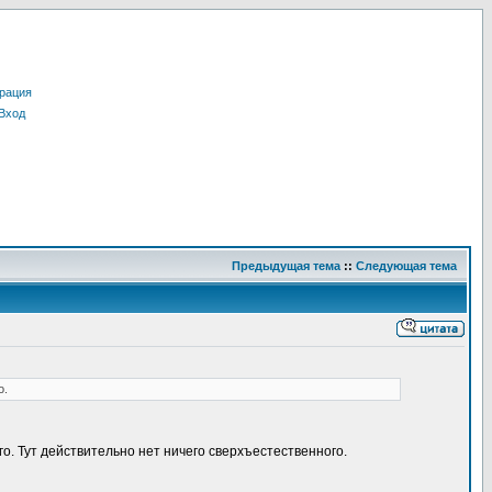
рация
Вход
Предыдущая тема
::
Следующая тема
о.
го. Тут действительно нет ничего сверхъестественного.