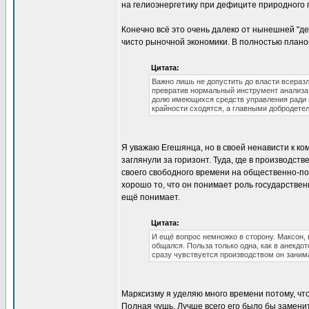
на гелиоэнергетику при дефиците природного г
Конечно всё это очень далеко от нынешней "де
чисто рыночной экономики. В полностью плано
Цитата:
Важно лишь не допустить до власти всеразли
превратив нормальный инструмент анализа 
долю имеющихся средств управления ради ми
крайности сходятся, а главными добродете
Я уважаю Егешянца, но в своей ненависти к к
заглянули за горизонт. Туда, где в производс
своего свободного времени на общественно-пол
хорошо то, что он понимает роль государствен
ещё понимает.
Цитата:
И ещё вопрос немножко в сторону. Максон,
общался. Польза только одна, как в анекдот
сразу чувствуется производством он заним
Марксизму я уделяю много времени потому, что
Полная чушь. Лучше всего его было бы замени