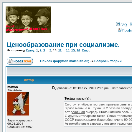
FAQ
Проф
Ценообразование при социализме.
На страницу
Пред.
1
,
2
,
3
...
9
,
10
,
11
...
14
,
15
,
16
След.
Список форумов malchish.org
->
Вопросы теории
Автор
maxon
Добавлено: Вт Фев 27, 2007 2:06 pm
Заголовок соо
Site Admin
Tectag писал(а):
Смотрите, убрали госплан, привели цены в 
3 раза меньше в штуках, в 2 раза по площа
вот
реальная
очередь стала намного больше
С другими товарами также. Своих телевизо
СССР телевизорами было обеспечено 90-99
Зарегистрирован:
Автомобильные заводы с новыми технологи
06.08.2004
Сообщения: 5657