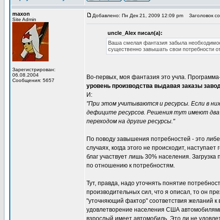
maxon
Добавлено: Пн Дек 21, 2009 12:09 pm
Заголовок со
Site Admin
uncle_Alex писал(а):
Ваша смелая фантазия забыла необходимос
существенно завышать свои потребности о
Зарегистрирован:
06.08.2004
Во-первых, моя фантазия это учла. Программ
Сообщения: 5657
уровень производства выдавая заказы заво
И:
"При этом учитываются и ресурсы. Если в н
дефиците ресурсов. Решения тут имеют два 
переходом на другие ресурсы."
По поводу завышения потребностей - это ли
случаях, когда этого не происходит, наступае
благ участвует лишь 30% населения. Загрузка
по отношению к потребностям.
Тут, правда, надо уточнять понятие потребнос
производительных сил, что я описал, то он пр
"уточняющий фактор" соответствия желаний к 
удовлетворение населения США автомобилями.
взрослый имеет автомобиль. Это ли не удовле