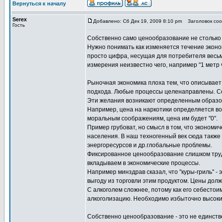
Вернуться к началу
Serex
Добавлено: Сб Дек 19, 2009 8:10 pm
Заголовок соо
Гость
Собственно само ценообразование не столько
Нужно понимать как изменяется течение эконом
просто цифра, несущая для потребителя весь
измерения неизвестно чего, например "1 метр ч
Рыночная экономика плоха тем, что описывает 
подхода. Любые процессы целенаправлены. Со
Эти желания возникают определенным образом 
Например, цена на наркотики определяется во
моральным соображениям, цена им будет "0".
Пример грубоват, но смысл в том, что экономи
населения. В наш техногенный век сюда также
энергоресурсов и др.глобальные проблемы.
Фиксированное ценообразование слишком труд
вкладываем в экономические процессы.
Например минздрав сказал, что "куры-гриль" -
выгоду из торговли этим продуктом. Цены дол
С алкоголем сложнее, потому как его себестои
алкоголизацию. Необходимо избыточно высокие
Собственно ценообразование - это не единств