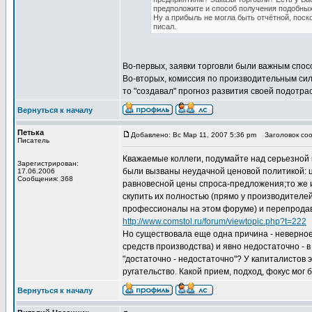
предположите и способ получения подобных 
Ну а прибыль не могла быть отчётной, поск
писал.
Во-первых, заявки торговли были важным спос
Во-вторых, комиссия по производительным сила
то "создавал" прогноз развития своей подотрас
Вернуться к началу
Петька
Добавлено: Вс Мар 11, 2007 5:36 pm
Заголовок соо
Писатель
Кважаемые коллеги, подумайте над серьезной 
Зарегистрирован:
были вызваны неудачной ценовой политикой: ц
17.06.2006
Сообщения: 368
равновесной цены спроса-предложения;то же и
скупить их полностью (прямо у производителей 
профессионалы на этом форуме) и перепродава
http://www.comstol.ru/forum/viewtopic.php?t=222
Но существовала еще одна причина - неверное 
средств производства) и явно недостаточно - 
"достаточно - недостаточно"? У капиталистов 
ругательство. Какой прием, подход, фокус мо
Вернуться к началу