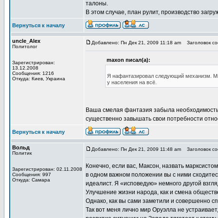
талоны.
В этом случае, план рулит, производство загр
Вернуться к началу
uncle_Alex
Добавлено: Пн Дек 21, 2009 11:18 am
Заголовок со
Политолог
maxon писал(а):
Зарегистрирован:
13.12.2008
Сообщения: 1216
Я нафантазировал следующий механизм. Мы
Откуда: Киев, Украина
у населения на всё.
Ваша смелая фантазия забыла необходимость
существенно завышать свои потребности отно
Вернуться к началу
Вольд
Добавлено: Пн Дек 21, 2009 11:48 am
Заголовок со
Политик
Конечно, если вас, Максон, назвать марксистом
Зарегистрирован: 02.11.2008
в одном важном положении вы с ними сходитес
Сообщения: 997
Откуда: Самара
идеалист. Я «исповедую» немного другой взгля
Улучшение жизни народа, как и смена обществ
Однако, как вы сами заметили и совершенно с
Так вот меня лично мир Оруэлла не устраивает