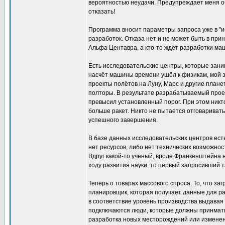
вероятностью неудачи. Предупреждает меня об
отказать!
Программа вносит параметры запроса уже в "и
разработок. Отказа нет и не может быть в прин
Альфа Центавра, а кто-то ждёт разработки ма
Есть исследовательские центры, которые зани
насчёт машины времени ушёл к физикам, мой з
проекты полётов на Луну, Марс и другие плане
полторы. В результате разрабатываемый проек
превысил установленный порог. При этом никт
больше ракет. Никто не пытается отговаривать
успешного завершения.
В базе данных исследовательских центров есть
нет ресурсов, либо нет технических возможнос
Вдруг какой-то учёный, вроде Франкенштейна н
ходу развития науки, то первый запросивший т
Теперь о товарах массового спроса. То, что з
планировщик, которая получает данные для ра
в соответствие уровень производства выдавая 
подключаются люди, которые должны принмать
разработка новых месторождений или изменени