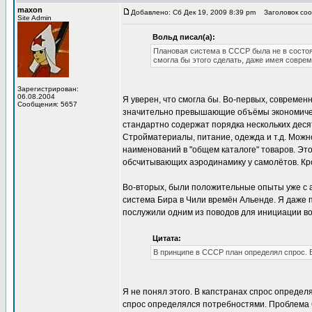
maxon
Добавлено: Сб Дек 19, 2009 8:39 pm
Заголовок соо
Site Admin
Вольд писал(а):
Плановая система в СССР была не в состоян
смогла бы этого сделать, даже имея совр
Зарегистрирован:
06.08.2004
Я уверен, что смогла бы. Во-первых, соврем
Сообщения: 5657
значительно превышающие объёмы экономичес
стандартно содержат порядка нескольких десят
Стройматериалы, питание, одежда и т.д. Можно 
наименований в "общем каталоге" товаров. Эт
обсчитывающих аэродинамику у самолётов. Кро
Во-вторых, были положительные опыты уже с 
система Бира в Чили времён Альенде. Я даже 
послужили одним из поводов для инициации в
Цитата:
В принципе в СССР план определял спрос. В
Я не понял этого. В капстранах спрос опреде
спрос определялся потребностями. Проблема С