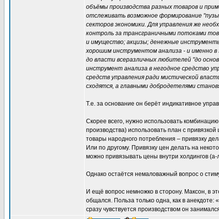
объёмы производства разных товаров и приме
отслеживать возможное формирование "пузыре
секторов экономики. Для управления же необ
контроль за трансграничными потоками товар
и имущество; акцизы; денежные инструменты;
хорошим инструментом анализа - и именно в
до власти всеразличных любителей "до основ
инструмент анализа в негодное средство уп
средств управления ради мистической власти
сходятся, а главными добродетелями станов
Т.е. за основание он берёт индикативное упра
Скорее всего, нужно использовать комбинацию 
производства) использовать план с привязкой 
товары народного потребления – привязку дела
Или по другому. Привязку цен делать на некот
можно привязывать цены внутри холдингов (а-л
Однако остаётся немаловажный вопрос о стим
И ещё вопрос немножко в сторону. Максон, в 
общался. Польза только одна, как в анекдоте: 
сразу чувствуется производством он занимался