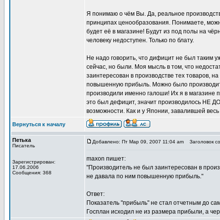
Я понимаю о чём Вы. Да, реальное производство
принципах ценообразования. Понимаете, можн
будет её в магазине! Будут из под полы на чёр
человеку недоступен. Только по блату.
Не надо говорить, что дифицит не был таким у
сейчас, но были. Моя мысль в том, что недост
заинтересован в производстве тех товаров, н
повышенную прибыль. Можно было производить 
производили именно галоши! Их я в магазине п
это был дефицит, значит производилось НЕ Д
возможности. Как и у Японии, завалившей вес
Вернуться к началу
Петька
Добавлено: Пт Мар 09, 2007 11:04 am
Заголовок со
Писатель
maxon пишет:
Зарегистрирован:
"Производитель не был заинтересован в произ
17.06.2006
Сообщения: 368
не давала по ним повышенную прибыль."
Ответ:
Показатель "прибыль" не стал отчетным до са
Госплан исходил не из размера прибыли, а чер