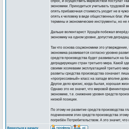
спрос, и осуществить марксисткой постулат «к
экономики. Приходиться учитывать трудовой вк
опять прибавочная стоимость уходит не в чужой
опять к человеку в виде общественных благ. И
термины и экономические инструменты, но не 
Дальше волюнтарист Хрущёв побежал вперёд по
экономику на одном уровне, допустив деградац
Так что основа соцэкономики это утверждение,
экономика развивается согласно уровню развит
средств производства будет развиваться на ба
деградирующих стран третьего мира. Какой зд
своими хозяевами эксплуатацией третьего мира
развиты средства производства означает лишь
«прогрессивный» класс на западе вполне довол
Другое дело кризис, когда былая, хорошая жизн
Однако это не значит, что мировой фининтерна
экономике, т.е. снижение уровня средств прои
низкой позиции.
По этому не развитие средств производства г
подчинением этих средств производства этому 
погребён Потребительством. А это значит, что
Вернуться к началу