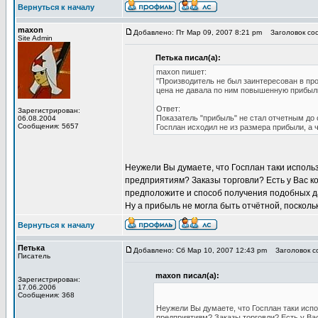
Вернуться к началу
maxon
Добавлено: Пт Мар 09, 2007 8:21 pm
Заголовок соо
Site Admin
Петька писал(а):
maxon пишет:
"Производитель не был заинтересован в пр
цена не давала по ним повышенную прибыл
Ответ:
Зарегистрирован:
Показатель "прибыль" не стал отчетным до 
06.08.2004
Сообщения: 5657
Госплан исходил не из размера прибыли, а 
Неужели Вы думаете, что Госплан таки исполь
предприятиям? Заказы торговли? Есть у Вас 
предположите и способ получения подобных да
Ну а прибыль не могла быть отчётной, поскольк
Вернуться к началу
Петька
Добавлено: Сб Мар 10, 2007 12:43 pm
Заголовок со
Писатель
maxon писал(а):
Зарегистрирован:
17.06.2006
Сообщения: 368
Неужели Вы думаете, что Госплан таки испо
предприятиям? Заказы торговли? Есть у Ва