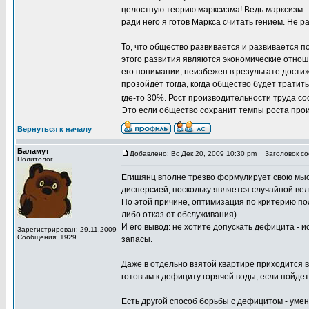
целостную теорию марксизма! Ведь марксизм - 
ради него я готов Маркса считать гением. Не р
То, что общество развивается и развивается п
этого развития являются экономические отноше
его понимании, неизбежен в результате дости
прозойдёт тогда, когда общество будет тратит
где-то 30%. Рост производительности труда сос
Это если общество сохранит темпы роста произ
Вернуться к началу
Баламут
Добавлено: Вс Дек 20, 2009 10:30 pm
Заголовок со
Политолог
Егишянц вполне трезво формулирует свою мысл
дисперсией, поскольку является случайной ве
По этой причине, оптимизация по критерию пол
либо отказ от обслуживания)
И его вывод: не хотите допускать дефицита -
Зарегистрирован: 29.11.2009
Сообщения: 1929
запасы.
Даже в отдельно взятой квартире приходится 
готовым к дефициту горячей воды, если пойде
Есть другой способ борьбы с дефицитом - уме