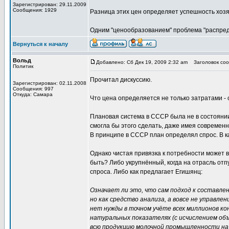
Зарегистрирован: 29.11.2009
Сообщения: 1929
Разница этих цен определяет успешность хоз
Одним "ценообразованием" проблема "распред
Вернуться к началу
Вольд
Добавлено: Сб Дек 19, 2009 2:32 am
Заголовок соо
Политик
Прочитал дискуссию.
Зарегистрирован: 02.11.2008
Сообщения: 997
Откуда: Самара
Что цена определяется не только затратами - 
Плановая система в СССР была не в состоянии 
смогла бы этого сделать, даже имея совреме
В принципе в СССР план определял спрос. В к
Однако чистая привязка к потребности может вы
быть? Либо укрупнённый, когда на отрасль от
спроса. Либо как предлагает Егишянц:
Означает ли это, что сам подход к составле
но как средство анализа, а вовсе не управле
нет нужды в точном учёте всех миллионов ко
натуральных показателях (с исчислением объ
всю продукцию молочной промышленности на 