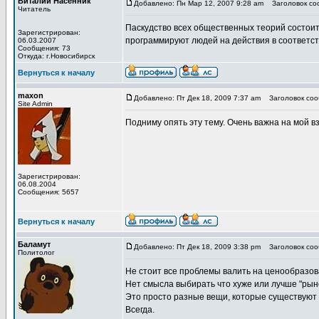
Виталий Насенник
Добавлено: Пн Мар 12, 2007 9:28 am
Заголовок со
Читатель
Паскудство всех общественных теорий состоит 
Зарегистрирован:
программируют людей на действия в соответст
06.03.2007
Сообщения: 73
Откуда: г.Новосибирск
Вернуться к началу
maxon
Добавлено: Пт Дек 18, 2009 7:37 am
Заголовок соо
Site Admin
Подниму опять эту тему. Очень важна на мой вз
Зарегистрирован:
06.08.2004
Сообщения: 5657
Вернуться к началу
Баламут
Добавлено: Пт Дек 18, 2009 3:38 pm
Заголовок соо
Политолог
Не стоит все проблемы валить на ценообразов
Нет смысла выбирать что хуже или лучше "рыно
Это просто разные вещи, которые существуют
Всегда.