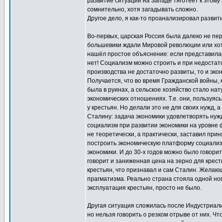
развитие ситуации на Западе тяготеет к этому
сомнительно, хотя загадывать сложно.
Другое дело, я как-то проанализировал развит
Во-первых, царская Россия была далеко не пе
большевики ждали Мировой революции или хотя
нашёл простое объяснение: если представилась
нет! Социализм можно строить и при недостато
производства не достаточно развиты, то и эко
Получается, что во время Гражданской войны, 
была в руинах, а сельское хозяйство стало н
экономических отношениях. Т.е. они, пользуяс
у крестьян. Но делали это не для своих нужд,
Сталину: задача экономики удовлетворять нужд
социализм при развитии экономики на уровне 
не теоретически, а практически, заставил пр
построить экономическую платформу социализм
экономики. И до 30-х годов можно было говори
говорит и заниженная цена на зерно для крест
крестьян, что признавал и сам Сталин. Желающи
прагматизма. Реально страна стояла одной но
эксплуатация крестьян, просто не было.
Другая ситуация сложилась после Индустриал
но нельзя говорить о резком отрыве от них. Чт