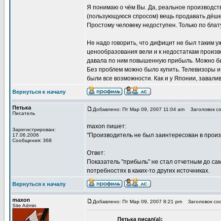
Я понимаю о чём Вы. Да, реальное производств
(пользующуюся спросом) вещь продавать дёшево.
Простому человеку недоступен. Только по блату
Не надо говорить, что дифицит не был таким у
ценообразования вели и к недостаткам произв
давала по ним повышенную прибыль. Можно был
Без проблем можно было купить. Телевизоры и
были все возможности. Как и у Японии, завал
Вернуться к началу
Петька
Добавлено: Пт Мар 09, 2007 11:04 am
Заголовок со
Писатель
maxon пишет:
Зарегистрирован:
"Производитель не был заинтересован в произ
17.06.2006
Сообщения: 368
Ответ:
Показатель "прибыль" не стал отчетным до са
потребностях в каких-то других источниках.
Вернуться к началу
maxon
Добавлено: Пт Мар 09, 2007 8:21 pm
Заголовок соо
Site Admin
Петька писал(а):