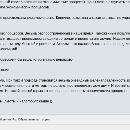
енный способ влияния на экономические процессы. Цены можно отпускать пр
ние экономических процессов.
производства слишком опасно. Конечно, возможна и такая система, но упра
ских процессов. Весьма распространенный в наше время. Таможенные пошлин
литика дает преимущества одним регионам и препятствия другим. Нашим по
аланс между Москвой и регионом. Акцизы - это налогообложение на определе
кономикой.
роцессов я бы выделил их в такую иерархию
вание.
сего. При таком подходе становится весьма очевидным целенаправленность э
 управления, но эти методы не должны противоречить друг другу. И третий 
. Но такой способ скрывает целенаправленность экономических процессов. 
ы, льготы и налогообложение ))
бщения: Re: Общественные теории