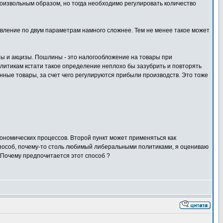
оизвольным образом, но тогда необходимо регулировать количество
вление по двум параметрам намного сложнее. Тем не менее такое может
ы и акцизы. Пошлины - это налогообложение на товары при
литикам кстати такое определение неплохо бы зазубрить и повторять
нные товары, за счет чего регулируются прибыли производств. Это тоже
кономических процессов. Второй пункт может применяться как
способ, почему-то столь любимый либеральными политиками, я оцениваю
Почему предпочитается этот способ ?