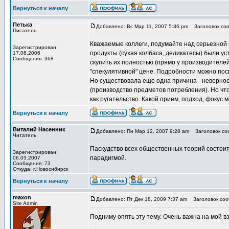
Вернуться к началу
Петька
Добавлено: Вс Мар 11, 2007 5:36 pm
Заголовок соо
Писатель
Кважаемые коллеги, подумайте над серьезной
Зарегистрирован:
продукты (сухая колбаса, деликатесы) были у
17.06.2006
Сообщения: 368
скупить их полностью (прямо у производителей
"спекулятивной" цене. Подробности можно пос
Но существовала еще одна причина - неверное 
(производство предметов потребления). Но что
как ругательство. Какой прием, подход, фокус
Вернуться к началу
Виталий Насенник
Добавлено: Пн Мар 12, 2007 9:28 am
Заголовок со
Читатель
Паскудство всех общественных теорий состоит 
Зарегистрирован:
парадигмой.
06.03.2007
Сообщения: 73
Откуда: г.Новосибирск
Вернуться к началу
maxon
Добавлено: Пт Дек 18, 2009 7:37 am
Заголовок соо
Site Admin
Подниму опять эту тему. Очень важна на мой вз