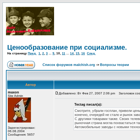
Ценообразование при социализме.
На страницу
Пред.
1
,
2
,
3
...
9
,
10
,
11
...
14
,
15
,
16
След.
Список форумов malchish.org
->
Вопросы теории
Автор
maxon
Добавлено: Вт Фев 27, 2007 2:06 pm
Заголовок соо
Site Admin
Tectag писал(а):
Смотрите, убрали госплан, привели цены
конечно, очередей не стало и рынок зав
С другими товарами также. Своих теле
рыночная страна могла похвастаться та
Автомобильные заводы с новыми технол
Зарегистрирован:
06.08.2004
Сообщения: 5657