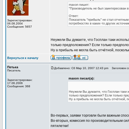
maxon пишет:
"Производитель не был заинтересован в
Ответ:
Показатель "прибыль" не стал отчетным
Зарегистрирован:
потребностях в каких-то других источни
06.08.2004
Сообщения: 5657
Неужели Вы думаете, что Госплан таки исполь
только предположения? Если только предполож
Ну а прибыль не могла быть отчётной, поскольк
Вернуться к началу
Петька
Добавлено: Сб Мар 10, 2007 12:43 pm
Заголовок со
Писатель
maxon писал(а):
Зарегистрирован:
17.06.2006
Сообщения: 368
Неужели Вы думаете, что Госплан таки 
только предположения? Если только пре
Ну а прибыль не могла быть отчётной, п
Во-первых, заявки торговли были важным спос
Во-вторых, комиссия по производительным сила
пятилетки!