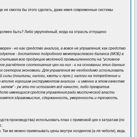
оде не смогла бы этого сделать, даже имея современные системы
н должен быть? Либо укрупнённый, когда на отрасль отпущено
рен - но как средство анализа, а вовсе не управления; как средство
родуктов - достаточно подробного межотраслевого баланса (МОБ) в
ресчитывая всю продукцию молочной промышленности на "условное
е расчётное соотношение цен на них - и на основании этих данных
х секторов экономики. Для управления же необходимо использовать
силы (пошлины, налоги, квоты и проч.); налоги на потребление и
 вполне хорошим инструментом анализа - и именно в этом качестве
затем" - уж эти-то испоганят всё начисто, либо превратив
 долю имеющихся средств управления ради мистической власти
ановятся здравомыслие, сдержанность, умеренность и трезвость.
дств производства) использовать план с привязкой цен к затратам (по
с.
. Так же можно привязывать цены внутри холдингов (а-ля чеболи), ведь