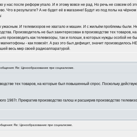
о у нас после реформ упало. И я этому вовсе не рад. Но речь не совсем об 
 Что в результате? А не будет её в магазине! Будут из под полы на чёрном р
.
ж ужасным. И телевизоров не хватало и машин. И с жильём проблемы были. Не 
одства. Производитель не был заинтересован в производстве тех товаров, 
о производить как телевизоры, так и голоши, в которых нужды особой не бы
 магнитофоны - как повезёт. А раз это был дефицит, значит производилось 
ившей весь мир своей радиоаппаратурой.
общения: Re: Ценообразование при социализме.
водстве тех товаров, на которые был повышенный спрос. Поскольку действ
мого 1987г. Прекратив производство галош и расширив производство телевиз
бщения: Re: Ценообразование при социализме.