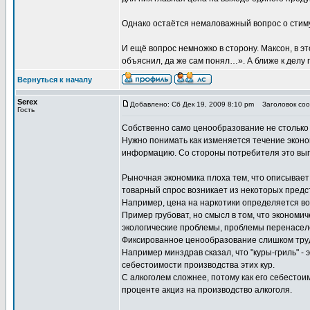
Однако остаётся немаловажный вопрос о стим
И ещё вопрос немножко в сторону. Максон, в э
объяснил, да же сам понял…». А ближе к делу 
Вернуться к началу
Serex
Добавлено: Сб Дек 19, 2009 8:10 pm
Заголовок соо
Гость
Собственно само ценообразование не столько
Нужно понимать как изменяется течение эконо
информацию. Со стороны потребителя это выгл
Рыночная экономика плоха тем, что описывает
товарный спрос возникает из некоторых предс
Например, цена на наркотики определяется во
Пример грубоват, но смысл в том, что эконом
экологические проблемы, проблемы перенасел
Фиксированное ценообразование слишком труд
Например минздрав сказал, что "куры-гриль" -
себестоимости производства этих кур.
С алкоголем сложнее, потому как его себестои
проценте акциз на производство алкоголя.