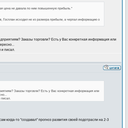
ая цена не давала по ним повышенную прибыль."
в, Госплан исходил не из размера прибыли, а черпал информацию о
редприятиям? Заказы торговли? Есть у Вас конкретная информация или
ресно...
 и писал.
приятиям? Заказы торговли? Есть у Вас конкретная информация или
но...
 писал.
ам когда-то "создавал" прогноз развития своей подотрасли на 2-3