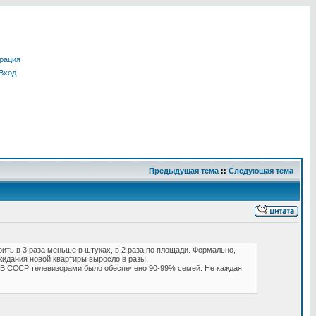
рация
Вход
Предыдущая тема
::
Следующая тема
ить в 3 раза меньше в штуках, в 2 раза по площади. Формально,
идания новой квартиры выросло в разы.
 В СССР телевизорами было обеспечено 90-99% семей. Не каждая