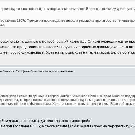
 производстве тех товаров, на которые был повышенный спрос. Поскольку действующ
 до самого 1987г. Прекратив производство галош и расширив производство телевизоро
ках.
зовал какие-то данные о потребностях? Какие же? Списки очередников по п
ения, то предположите и способ получения подобных данных, очень это инте
у её просто фиксировали. Хоть на галоши, хоть на телевизоры. Белов об этом
общения: Re: Ценообразование при социализме.
использовал какие-то данные о потребностях? Какие же? Списки очередников по пред
дположения, то предположите и способ получения подобных данных, очень это интерес
оскольку её просто фиксировали. Хоть на галоши, хоть на телевизоры. Белов об этом и
обом давить на производителя товаров ширпотреба.
м при Госплане СССР, а также всякие НИИ изучали спрос на перспективу. Я с