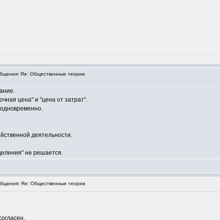
бщения: Re: Общественные теории
ание.
чная цена" и "цена от затрат".
 одновременно.
яйственной деятельности.
еления" не решается.
бщения: Re: Общественные теории
согласен.