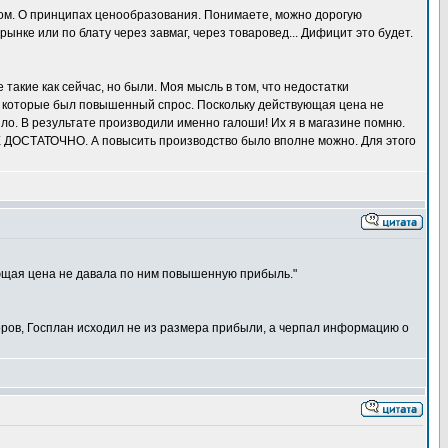
этом. О принципах ценообразования. Понимаете, можно дорогую
ынке или по блату через завмаг, через товаровед... Дифицит это будет.
такие как сейчас, но были. Моя мысль в том, что недостатки
на которые был повышенный спрос. Поскольку действующая цена не
ло. В результате производили именно галоши! Их я в магазине помню.
НЕ ДОСТАТОЧНО. А повысить производство было вполне можно. Для этого
ующая цена не давала по ним повышенную прибыль."
оров, Госплан исходил не из размера прибыли, а черпал информацию о