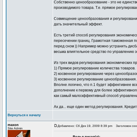
Собственно ценообразование - это не единств
производимого товара. Т.е. прямое регулирова
Совмещение ценообразования и регулирования 
дать значительный эффект.
Есть третий способ регулирования экономиче
пересечении границ. Грамотная таможенная по
перед сном )) Например можно устранить дисб
весьма влиятельное средство по управлению э
Из трех видов регулирования экономических п
1) Прямое регулирование количества товаров.
2) косвенное регулирование через ценообразо
3) косвенное регулирование ценообразования.
Вполне логично, что п.1 будет эффективнее в
дополнение к первому для более эффективного
как самый малоэффективный способ управления
Ах да... еще один метод регулирования. Кредит
Вернуться к началу
maxon
Добавлено: Сб Дек 19, 2009 8:39 pm
Заголовок соо
Site Admin
Вольд писал(а):