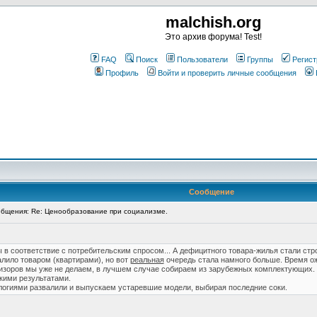
malchish.org
Это архив форума! Test!
FAQ
Поиск
Пользователи
Группы
Регист
Профиль
Войти и проверить личные сообщения
Сообщение
бщения: Re: Ценообразование при социализме.
 в соответствие с потребительским спросом... А дефицитного товара-жилья стали стро
алило товаром (квартирами), но вот
реальная
очередь стала намного больше. Время ож
визоров мы уже не делаем, в лучшем случае собираем из зарубежных комплектующих.
кими результатами.
огиями развалили и выпускаем устаревшие модели, выбирая последние соки.