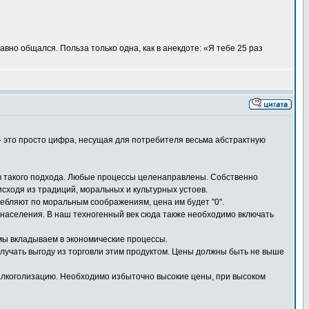
вно общался. Польза только одна, как в анекдоте: «Я тебе 25 раз
 - это просто цифра, несущая для потребителя весьма абстрактную
тив такого подхода. Любые процессы целенаправлены. Собственно
ходя из традиций, моральных и культурных устоев.
ребляют по моральным соображениям, цена им будет "0".
 населения. В наш техногенный век сюда также необходимо включать
мы вкладываем в экономические процессы.
получать выгоду из торговли этим продуктом. Цены должны быть не выше
ю алкоголизацию. Необходимо избыточно высокие цены, при высоком