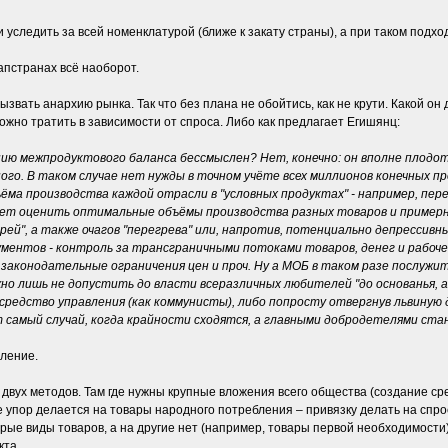
уследить за всей номенклатурой (ближе к закату страны), а при таком подх
апстранах всё наоборот.
ызвать анархию рынка. Так что без плана не обойтись, как не крути. Какой о
жно тратить в зависимости от спроса. Либо как предлагает Егишянц:
ию межпродуктового баланса бессмыслен? Нет, конечно: он вполне плодотво
ого. В таком случае нет нужды в точном учёте всех миллионов конечных п
ёма производства каждой отрасли в "условных продуктах" - например, пе
яет оценить оптимальные объёмы производства разных товаров и примерно
й", а также очагов "перегрева" или, напротив, потенциально депрессивны
ментов - контроль за трансграничными потоками товаров, денег и рабочей 
законодательные ограничения цен и проч. Ну а МОБ в таком разе послужит
о лишь не допустить до власти всеразличных любителей "до основанья, а 
средство управления (как коммунисты), либо попросту отвергнув львиную
т самый случай, когда крайности сходятся, а главными добродетелями ст
вление.
двух методов. Там где нужны крупные вложения всего общества (создание сре
е упор делается на товары народного потребления – привязку делать на спро
орые виды товаров, а на другие нет (например, товары первой необходимости)
кта.