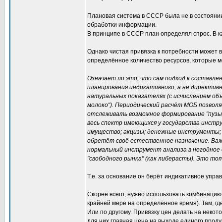
Плановая система в СССР была не в состоянии 
обработки информации.
В принципе в СССР план определял спрос. В к
Однако чистая привязка к потребности может в
определённое количество ресурсов, которые мо
Означает ли это, что сам подход к составлен
планирования индикативного, а не директивн
натуральных показателях (с исчислением объ
молоко"). Периодический расчёт МОБ позвол
отслеживать возможное формирование "пузыре
весь спектр имеющихся у государства инстру
имущество; акцизы; денежные инструменты; 
обретёт своё естественное назначение. Важн
нормальный инструмент анализа в негодное 
"свободного рынка" (как либерасты). Это то
Т.е. за основание он берёт индикативное упра
Скорее всего, нужно использовать комбинацию 
крайней мере на определённое время). Там, гд
Или по другому. Привязку цен делать на некот
для них главная цена на выходе единого проду