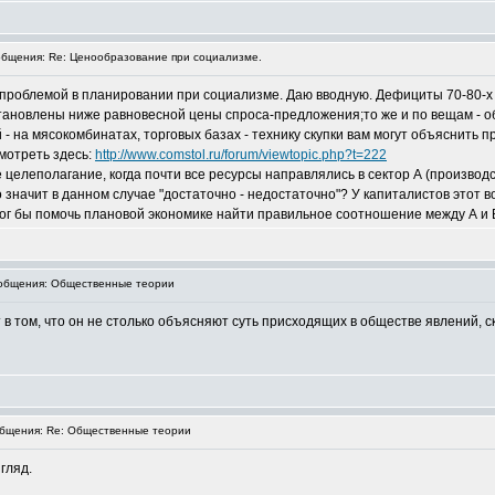
бщения: Re: Ценообразование при социализме.
 проблемой в планировании при социализме. Даю вводную. Дефициты 70-80-х
становлены ниже равновесной цены спроса-предложения;то же и по вещам - 
 - на мясокомбинатах, торговых базах - технику скупки вам могут объяснить
мотреть здесь:
http://www.comstol.ru/forum/viewtopic.php?t=222
целеполагание, когда почти все ресурсы направлялись в сектор А (производст
 значит в данном случае "достаточно - недостаточно"? У капиталистов этот 
 мог бы помочь плановой экономике найти правильное соотношение между А и 
общения: Общественные теории
в том, что он не столько объясняют суть присходящих в обществе явлений, 
бщения: Re: Общественные теории
гляд.