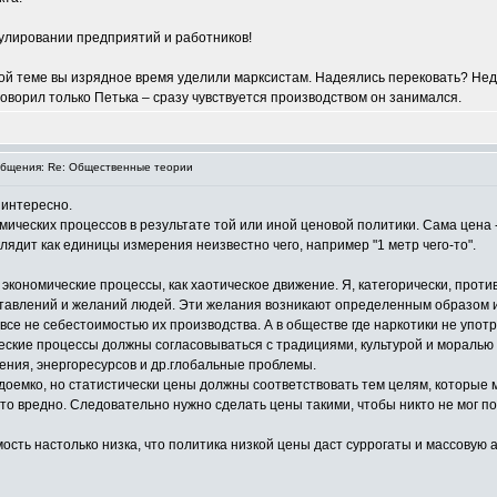
улировании предприятий и работников!
той теме вы изрядное время уделили марксистам. Надеялись перековать? Неда
говорил только Петька – сразу чувствуется производством он занимался.
бщения: Re: Общественные теории
 интересно.
мических процессов в результате той или иной ценовой политики. Сама цена
ядит как единицы измерения неизвестно чего, например "1 метр чего-то".
 экономические процессы, как хаотическое движение. Я, категорически, про
тавлений и желаний людей. Эти желания возникают определенным образом ис
все не себестоимостью их производства. А в обществе где наркотики не упот
ические процессы должны согласовываться с традициями, культурой и моралью
ения, энергоресурсов и др.глобальные проблемы.
оемко, но статистически цены должны соответствовать тем целям, которые 
 это вредно. Следовательно нужно сделать цены такими, чтобы никто не мог 
мость настолько низка, что политика низкой цены даст суррогаты и массову