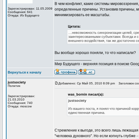
В чем конфликт, какие системы мировоззрения,
Зарегистрирован: 11.05.2009
определенные причины. Установив причины, м
Сообщения: 641
минимизировать ее масштабы.
Откуда: Из Будущего
Цитата:
....невозможность синхронизации целей, с
заинтересованными субъектами. Всегда и с
внешнего воздействия, так же достаточно с
Вы вообще хорошо поняли, то что написали?
_________________
Мир Будущего - верхняя позиция в поиске Goog
Вернуться к началу
justsociety
Добавлено: Ср Май 05, 2010 8:09 pm
Заголовок соо
Политик
was_bornin писал(а):
Зарегистрирован:
21.03.2010
justsociety
Сообщения: 740
Откуда: moscow
Из вашего поста, я понял что причиной корр
единственная причина.
Стремление к выгоде, это всего лишь лежащая
"человека духовного". Но если копнуть глубже 