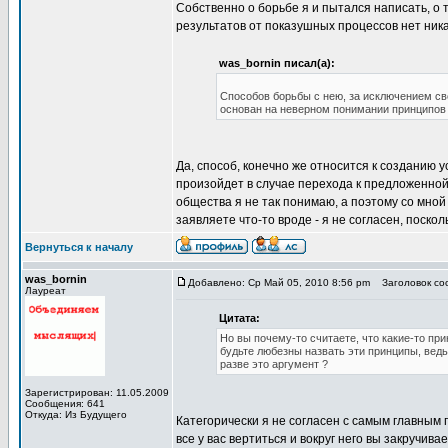
Собственно о борьбе я и пытался написать, о 
результатов от показушных процессов нет ника
was_bornin писал(а):
Способов борьбы с нею, за исключением сво
основан на неверном понимании принципов
Да, способ, конечно же относится к созданию 
произойдет в случае перехода к предложенной
общества я не так понимаю, а поэтому со мной
заявляете что-то вроде - я не согласен, поскол
Вернуться к началу
was_bornin
Добавлено: Ср Май 05, 2010 8:56 pm
Заголовок соо
Лауреат
Цитата:
Но вы почему-то считаете, что какие-то пр
будьте любезны назвать эти принципы, ведь 
разве это аргумент ?
Зарегистрирован: 11.05.2009
Сообщения: 641
Откуда: Из Будущего
Категорически я не согласен с самым главным 
все у вас вертиться и вокруг него вы закручив