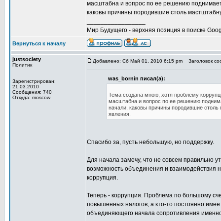
масштабна и вопрос по ее решению поднимается 
каковы причины породившие столь мастштабну
_________________
Мир Будущего - верхняя позиция в поиске Goog
Вернуться к началу
justsociety
Добавлено: Сб Май 01, 2010 6:15 pm
Заголовок соо
Политик
was_bornin писал(а):
Зарегистрирован:
21.03.2010
Сообщения: 740
Тема создана мною, хотя проблему коррупц
Откуда: moscow
масштабна и вопрос по ее решению поднимае
начали, каковы причины породившие столь 
явления.
Спасибо за, пусть небольшую, но поддержку.
Для начала замечу, что не совсем правильно 
возможность объединения и взаимодействия н
коррупция.
Теперь - коррупция. Проблема по большому сче
повышенных налогов, а кто-то постоянно имеет
объединяющего начала сопротивления именно 