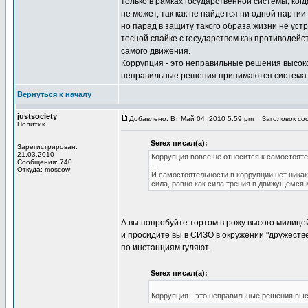
только в рамках государственной системы, ко
не может, так как не найдется ни одной парти
но парад в защиту такого образа жизни не уст
тесной спайке с государством как противодей
самого движения.
Коррупция - это неправильные решения высоко
неправильные решения принимаются системати
Вернуться к началу
justsociety
Добавлено: Вт Май 04, 2010 5:59 pm
Заголовок соо
Политик
Serex писал(а):
Зарегистрирован:
21.03.2010
Коррупция вовсе не относится к самостояте
Сообщения: 740
...
Откуда: moscow
И самостоятельности в коррупции нет никак
сила, равно как сила трения в движущемся
А вы попробуйте тортом в рожу высого милицей
и просидите вы в СИЗО в окружении "дружеств
по инстанциям гуляют.
Serex писал(а):
Коррупция - это неправильные решения выс