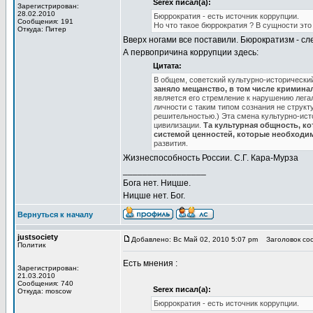
Serex писал(а):
Зарегистрирован:
28.02.2010
Бюррократия - есть источник коррупции.
Сообщения: 191
Но что такое бюррократия ? В сущности эт
Откуда: Питер
Вверх ногами все поставили. Бюрократизм - сл
А первопричина коррупции здесь:
Цитата:
В общем, советский культурно-исторический 
заняло мещанство, в том числе кримина
является его стремление к нарушению лега
личности с таким типом сознания не струк
решительностью.) Эта смена культурно-ист
цивилизации.
Та культурная общность, ко
системой ценностей, которые необходим
развития.
Жизнеспособность России. С.Г. Кара-Мурза
_________________
Бога нет. Ницше.
Ницше нет. Бог.
Вернуться к началу
justsociety
Добавлено: Вс Май 02, 2010 5:07 pm
Заголовок соо
Политик
Есть мнения :
Зарегистрирован:
21.03.2010
Сообщения: 740
Serex писал(а):
Откуда: moscow
Бюррократия - есть источник коррупции.