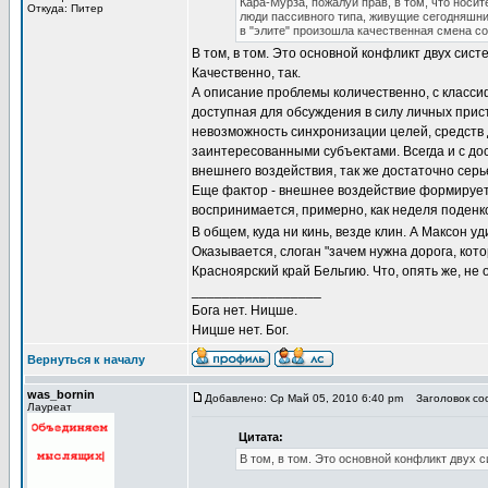
Кара-Мурза, пожалуй прав, в том, что носи
Откуда: Питер
люди пассивного типа, живущие сегодняшним
в "элите" произошла качественная смена со
В том, в том. Это основной конфликт двух сис
Качественно, так.
А описание проблемы количественно, с класси
доступная для обсуждения в силу личных прис
невозможность синхронизации целей, средств
заинтересованными субъектами. Всегда и с до
внешнего воздействия, так же достаточно серь
Еще фактор - внешнее воздействие формируетс
воспринимается, примерно, как неделя поденк
В общем, куда ни кинь, везде клин. А Максон у
Оказывается, слоган "зачем нужна дорога, кот
Красноярский край Бельгию. Что, опять же, не
_________________
Бога нет. Ницше.
Ницше нет. Бог.
Вернуться к началу
was_bornin
Добавлено: Ср Май 05, 2010 6:40 pm
Заголовок соо
Лауреат
Цитата:
В том, в том. Это основной конфликт двух