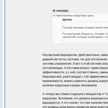
М. писал(а):
А первопричина коррупции здесь:
Цитата:
...
Господствующие позиции заняло м
...
Та культурная общность, которая с
ценностей, которые необходимы, чт
...
Рассмотрим бюрократию. Действительно, именн
давшей им посты системы. Но для построения 
системы управления. И вот в этой системе упр
составляющих. А поставив вопрос таким образ
эффективности, а с ней, соответственно, уме
(бюрократию), работающую с той эффективност
приемлемости, можно изменять уровень коррупц
наличия коррупции в рядах чиновников.
А теперь мы плавно подошли к мещанству и "т
коррупции. Вспомним, что уровень корупции в 
варьируется. А это значит, что при наличии бл
что уровень культурного развития капиталисто