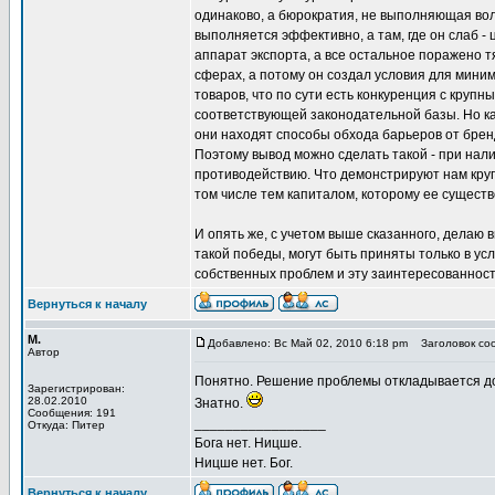
одинаково, а бюрократия, не выполняющая волю
выполняется эффективно, а там, где он слаб -
аппарат экспорта, а все остальное поражено 
сферах, а потому он создал условия для мини
товаров, что по сути есть конкуренция с кру
соответствующей законодательной базы. Но как
они находят способы обхода барьеров от брен
Поэтому вывод можно сделать такой - при нал
противодействию. Что демонстрируют нам круп
том числе тем капиталом, которому ее существ
И опять же, с учетом выше сказанного, делаю
такой победы, могут быть приняты только в у
собственных проблем и эту заинтересованнос
Вернуться к началу
М.
Добавлено: Вс Май 02, 2010 6:18 pm
Заголовок соо
Автор
Понятно. Решение проблемы откладывается д
Зарегистрирован:
28.02.2010
Знатно.
Сообщения: 191
_________________
Откуда: Питер
Бога нет. Ницше.
Ницше нет. Бог.
Вернуться к началу