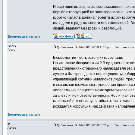
И еще один вывод на основе сказанного - сист
борьбе с коррупцией не заинтересована - что ж
коротко - власть должна перейти из рук корру
выводами о радикальности моих заявлений. Все
людей, вариант без крови и революций.
Вернуться к началу
Serex
Добавлено: Вс Май 02, 2010 1:31 pm
Заголовок соо
Гость
Бюррократия - есть источник коррупции.
Но что такое бюррократия ? В сущности это вс
представлениях стороннего наблюдателя это вс
лучше и быстрее, до тех пор и существует бю
управляющей сотнями миллионов людей, требу
и локальная возможность ускорения процесса
либеральный процесс в некотором смысле нап
за счет личной ответственности. Но личная от
маленькой голове чинуши-обывателя великая го
рождается коррупция, как действия направле
Вернуться к началу
М.
Добавлено: Вс Май 02, 2010 3:52 pm
Заголовок соо
Автор