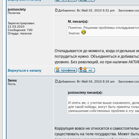
justsociety
Добавлено: Вс Май 02, 2010 6:31 pm
Заголовок соо
Политик
М. писал(а):
Зарегистрирован:
21.03.2010
Понятно. Решение проблемы откладывается
Сообщения: 740
Знатно.
Откуда: moscow
Откладывается до момента, когда отдельные ин
потрудиться нужно. Объединяться и добиватьс
уровнях. Без революций, но при наличии АКТИ
Вернуться к началу
Serex
Добавлено: Вт Май 04, 2010 8:16 am
Заголовок соо
Гость
justsociety писал(а):
И опять же, с учетом выше сказанного, де
для такой победы, могут быть приняты толь
уменьшении собственных проблем и эту за
Коррупция вовсе не относится к самостоятельн
существовать на теле государства. Может быть