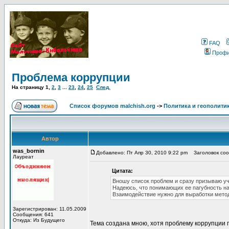
FAQ
Проф
Проблема коррупции
На страницу
1
,
2
,
3
...
23
,
24
,
25
След.
Список форумов malchish.org
->
Политика и геополити
Автор
was_bornin
Добавлено: Пт Апр 30, 2010 9:22 pm
Заголовок соо
Лауреат
Цитата:
Вношу список проблем и сразу призываю уч
Надеюсь, что понимающих ее пагубность н
Взаимодействие нужно для выработки метод
Зарегистрирован: 11.05.2009
Сообщения: 641
Откуда: Из Будущего
Тема создана мною, хотя проблему коррупции 