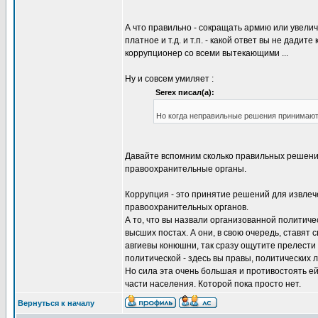
А что правильно - сокращать армию или увели
платное и т.д. и т.п. - какой ответ вы не дади
коррупционер со всеми вытекающими ...
Ну и совсем умиляет :
Serex писал(а):
Но когда неправильные решения принимаютс
Давайте вспомним сколько правильных решени
правоохранительные органы.
Коррупция - это принятие решений для извлеч
правоохранительных органов.
А то, что вы назвали организованной политич
высших постах. А они, в свою очередь, ставят 
авгиевы конюшни, так сразу ощутите прелести 
политической - здесь вы правы, политических 
Но сила эта очень большая и противостоять ей
части населения. Которой пока просто нет.
Вернуться к началу