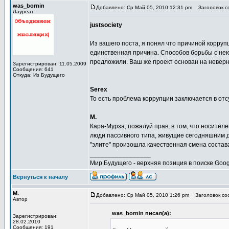
was_bornin
Добавлено: Ср Май 05, 2010 12:31 pm
Заголовок со
Лауреат
justsociety
Из вашего поста, я понял что причиной коррупц
единственная причина. Способов борьбы с нею,
предложили. Ваш же проект основан на невер
Зарегистрирован: 11.05.2009
Сообщения: 641
Откуда: Из Будущего
Serex
То есть проблема коррупции заключается в от
М.
Кара-Мурза, пожалуй прав, в том, что носите
люди пассивного типа, живущие сегодняшним дн
"элите" произошла качественная смена состава
_________________
Мир Будущего - верхняя позиция в поиске Goog
Вернуться к началу
М.
Добавлено: Ср Май 05, 2010 1:26 pm
Заголовок соо
Автор
was_bornin писал(а):
Зарегистрирован:
28.02.2010
Сообщения: 191