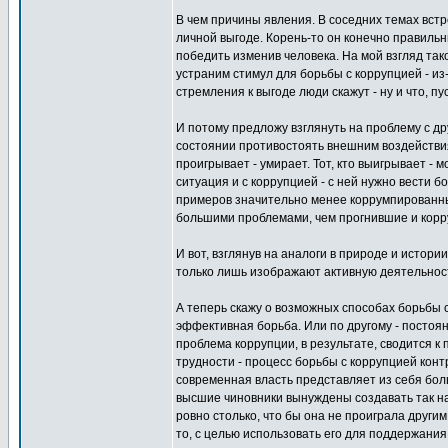
В чем причины явления. В соседних темах встр
личной выгоде. Корень-то он конечно правиль
победить изменив человека. На мой взгляд так
устраним стимул для борьбы с коррупцией - из
стремления к выгоде люди скажут - ну и что, пу
И потому предложу взглянуть на проблему с др
состоянии противостоять внешним воздействиям
проигрывает - умирает. Тот, кто выигрывает - 
ситуация и с коррупцией - с ней нужно вести 
примеров значительно менее коррумпированных 
большими проблемами, чем прогнившие и кор
И вот, взглянув на аналоги в природе и истори
только лишь изображают активную деятельность
А теперь скажу о возможных способах борьбы с
эффективная борьба. Или по другому - посто
проблема коррупции, в результате, сводится к
трудности - процесс борьбы с коррупцией кон
современная власть представляет из себя бо
высшие чиновники вынуждены создавать так на
ровно столько, что бы она не проиграла другим
то, с целью использовать его для поддержания