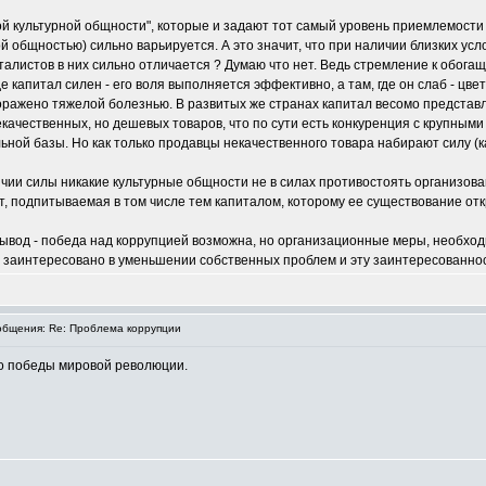
ой культурной общности", которые и задают тот самый уровень приемлемости 
ой общностью) сильно варьируется. А это значит, что при наличии близких у
питалистов в них сильно отличается ? Думаю что нет. Ведь стремление к обо
де капитал силен - его воля выполняется эффективно, а там, где он слаб - ц
поражено тяжелой болезнью. В развитых же странах капитал весомо представл
екачественных, но дешевых товаров, что по сути есть конкуренция с крупным
ной базы. Но как только продавцы некачественного товара набирают силу (ка
ичии силы никакие культурные общности не в силах противостоять организо
ет, подпитываемая в том числе тем капиталом, которому ее существование от
 вывод - победа над коррупцией возможна, но организационные меры, необход
о заинтересовано в уменьшении собственных проблем и эту заинтересованно
бщения: Re: Проблема коррупции
о победы мировой революции.