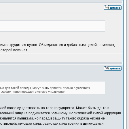
мим потрудиться нужно. Объединяться и добиваться целей на местах,
оторой пока нет.
ые для такой победы, могут быть приняты только в условиях
ь эффективно передает системе управления.
 ей вовсе существовать на теле государства. Может быть где-то и
 маленький чинуша подчиняется большому. Политической силой коррупция
ахвалятся пьянками, но парад в защиту такого образа жизни не
противодействующая сила, равно как сила трения в движущемся