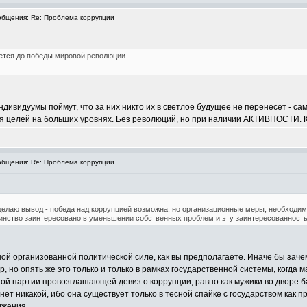
бщения: Re: Проблема коррупции
тся до победы мировой революции.
дивидуумы поймут, что за них никто их в светлое будущее не перенесет - са
я целей на больших уровнях. Без революций, но при наличии АКТИВНОСТИ. К
бщения: Re: Проблема коррупции
 делаю вывод - победа над коррупцией возможна, но организационные меры, необходим
шинство заинтересовано в уменьшении собственных проблем и эту заинтересованност
ой организованной политической силе, как вы предполагаете. Иначе бы зачем
, но опять же это только и только в рамках государственной системы, когда
дной партии провозглашающей девиз о коррупции, равно как мужики во дворе б
нет никакой, ибо она существует только в тесной спайке с государством как 
ижения.