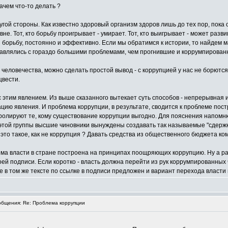
зачем что-то делать ?
угой стороны. Как известно здоровый организм здоров лишь до тех пор, пока
е. Тот, кто борьбу проигрывает - умирает. Тот, кто выигрывает - может разви
ти борьбу, постоянно и эффективно. Если мы обратимся к истории, то найдем
справлялись с гораздо большими проблемами, чем прогнившие и коррумпиров
и человечества, можно сделать простой вывод - с коррупцией у нас не борютс
цвести.
с этим явлением. Из выше сказанного вытекает суть способов - непрерывная 
ию явления. И проблема коррупции, в результате, сводится к проблеме пост
тролируют те, кому существование коррупции выгодно. Для пояснения напомн
той группы высшие чиновники вынуждены создавать так называемые "сдержки 
о это такое, как не коррупция ? Давать средства из общественного бюджета к
ема власти в стране построена на принципах поощряющих коррупцию. Ну а раз
моей подписи. Если коротко - власть должна перейти из рук коррумпированны
 в том же тексте по ссылке в подписи предложен и вариант перехода власти 
бщения: Re: Проблема коррупции