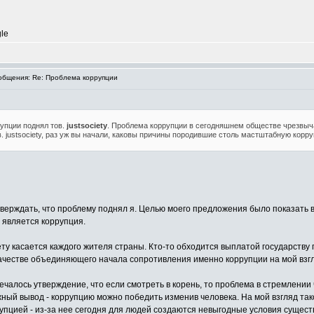
le
бщения: Re: Проблема коррупции
упции поднял тов.
justsociety
. Проблема коррупции в сегодняшнем обществе чрезвыч
в. justsociety, раз уж вы начали, каковы причины породившие столь мастштабную кор
утверждать, что проблему поднял я. Целью моего предложения было показат
 является коррупция.
ту касается каждого жителя страны. Кто-то обходится выплатой государству
качестве объединяющего начала сопротивления именно коррупции на мой взг
ечалось утверждение, что если смотреть в корень, то проблема в стремлении 
ный вывод - коррупцию можно победить изменив человека. На мой взгляд тако
упцией - из-за нее сегодня для людей создаются невыгодные условия существо