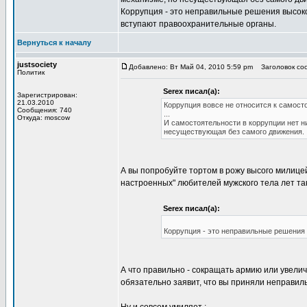
Коррупция - это неправильные решения высоко
вступают правоохранительные органы.
Вернуться к началу
justsociety
Добавлено: Вт Май 04, 2010 5:59 pm
Заголовок соо
Политик
Serex писал(а):
Зарегистрирован:
21.03.2010
Коррупция вовсе не относится к самосто
Сообщения: 740
...
Откуда: moscow
И самостоятельности в коррупции нет н
несуществующая без самого движения.
А вы попробуйте тортом в рожу высого милицей
настроенных" любителей мужского тела лет так
Serex писал(а):
Коррупция - это неправильные решения 
А что правильно - сокращать армию или увеличи
обязательно заявит, что вы приняли неправиль