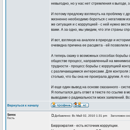
невыгодно, но у нас нет стремления к выгоде, 
И потому предложу взглянуть на проблему с др
жизненно необходимо бороться с негативом извн
же ситуация и с коррупцией - с ней нужно вес
вами. А за одно, мы увидим, что эти страны 
И вот, взглянув на аналоги в природе и истори
очевидна причина ее расцвета - ей позволили 
А теперь скажу о возможных способах борьбы 
обществе процесс, направленный на минимизац
трудности - процесс борьбы с коррупцией кон
с различающимися интересами. Для контроля э
столько, что бы она не проиграла другим. А чт
И еще один вывод на основе сказанного - сист
Я попытался дать ответ в тексте по ссылке в 
выводами о радикальности моих заявлений. Все
Вернуться к началу
Serex
Добавлено: Вс Май 02, 2010 1:31 pm
Заголовок соо
Гость
Бюррократия - есть источник коррупции.