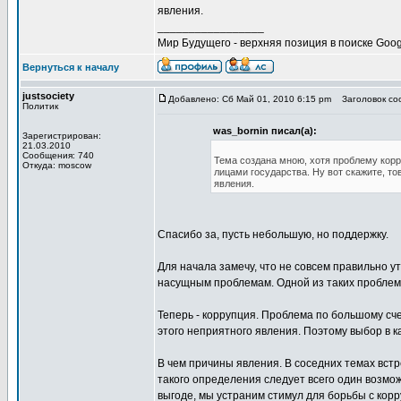
явления.
_________________
Мир Будущего - верхняя позиция в поиске Goog
Вернуться к началу
justsociety
Добавлено: Сб Май 01, 2010 6:15 pm
Заголовок соо
Политик
was_bornin писал(а):
Зарегистрирован:
21.03.2010
Сообщения: 740
Тема создана мною, хотя проблему корр
Откуда: moscow
лицами государства. Ну вот скажите, то
явления.
Спасибо за, пусть небольшую, но поддержку.
Для начала замечу, что не совсем правильно 
насущным проблемам. Одной из таких проблем
Теперь - коррупция. Проблема по большому сче
этого неприятного явления. Поэтому выбор в 
В чем причины явления. В соседних темах встр
такого определения следует всего один возмож
выгоде, мы устраним стимул для борьбы с корр