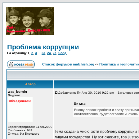
Проблема коррупции
На страницу
1
,
2
,
3
...
23
,
24
,
25
След.
Список форумов malchish.org
->
Политика и геополити
Автор
was_bornin
Добавлено: Пт Апр 30, 2010 9:22 pm
Заголовок соо
Лауреат
Цитата:
Вношу список проблем и сразу призываю
соотвественно, будет согласие и, оче
Зарегистрирован: 11.05.2009
Сообщения: 641
Тема создана мною, хотя проблему коррупции 
Откуда: Из Будущего
лицами государства. Ну вот скажите, тов. jus