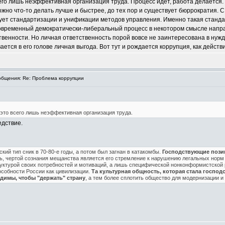
сего лишь неэффективная организация труда. Процесс идет, работа делается.
можно что-то делать лучше и быстрее, до тех пор и существует бюррократия.
ет стандартизации и унификации методов управления. Именно такая стандар
овременный демократически-либеральный процесс в некотором смысле напр
ственности. Но личная ответственность порой вовсе не заинтересована в нуж
ается в его голове личная выгода. Вот тут и рождается коррупция, как дей
бщения: Re: Проблема коррупции
 это всего лишь неэффективная организация труда.
едствие.
кий тип сник в 70-80-е годы, а потом был загнан в катакомбы.
Господствующие позиц
ть, чертой сознания мещанства является его стремление к нарушению легальных нор
руктурой своих потребностей и мотиваций, а лишь специфической нонконформистской 
особности России как цивилизации.
Та культурная общность, которая стала господ
димы, чтобы "держать" страну
, а тем более сплотить общество для модернизации и 