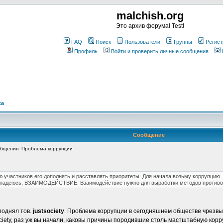
malchish.org
Это архив форума! Test!
FAQ
Поиск
Пользователи
Группы
Регист
Профиль
Войти и проверить личные сообщения
ка
Сообщение
бщения: Проблема коррупции
 участников его дополнять и расставлять приоритеты. Для начала возьму коррупцию.
нь надеюсь, ВЗАИМОДЕЙСТВИЕ. Взаимодействие нужно для выработки методов противод
поднял тов.
justsociety
. Проблема коррупции в сегодняшнем обществе чрезв
tsociety, раз уж вы начали, каковы причины породившие столь мастштабную ко