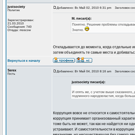
justsociety
Добавлено: Вс Май 02, 2010 6:31 pm
Заголовок соо
Политик
М. писал(а):
Зарегистрирован:
21.03.2010
Понятно. Решение проблемы откладывае
Сообщения: 740
Знатно.
Откуда: moscow
Откладывается до момента, когда отдельные ин
затем объединять те самые места и добиватьс
Вернуться к началу
Serex
Добавлено: Вт Май 04, 2010 8:16 am
Заголовок соо
Гость
justsociety писал(а):
И опять же, с учетом выше сказанного,
подлинного народовластия, когда боль
Коррупция вовсе не относится к самостоятельн
коррупция принимает организованный характер
тоже быть не может, так как не найдется ни о
устраивают. И самостоятельности в коррупции 
механизме, но несуществующая без самого дв