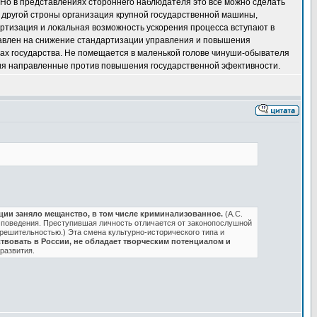
 Но в представлениях стороннего наблюдателя это все можно сделать
 С другой строны организация крупной государственной машины,
тизация и локальная возможность ускорения процесса вступают в
авлен на снижение стандартизации управления и повышения
дах государства. Не помещается в маленькой голове чинуши-обывателя
ствия направленные против повышения государственной эфективности.
ии заняло мещанство, в том числе криминализованное.
(А.С.
м поведения. Преступившая личность отличается от законопослушной
решительностью.) Эта смена культурно-исторического типа и
ствовать в России, не обладает творческим потенциалом и
развития.