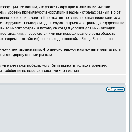
коррупции. Вспомним, что уровень корупции в капиталистических
словий уровень приемлемости коррупции в разных странах разный. Но от
гащению везде одинаково, а бюрократия, не выполняющая волю капитала,
ветет коррупция. Примером здесь служат сырьевые страны, где эффективно
ен во многих сферах, а потому он создал условия для минимизации
и поставщиками, пресекается ими при помощи разного рода обществ
к например китайские) - они находят способы обхода барьеров от
ванному противодействию. Что демонстрируют нам крупные капиталисты.
крывает дорогу к новым рынкам.
имые для такой победы, могут быть приняты только в условиях
сть эффективно передает системе управления.