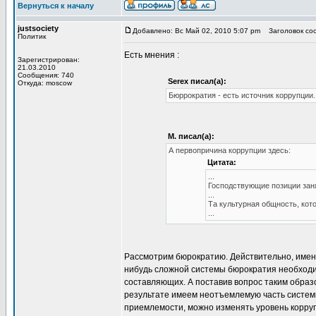
Вернуться к началу
justsociety
Добавлено: Вс Май 02, 2010 5:07 pm
Заголовок соо
Политик
Есть мнения :
Зарегистрирован:
21.03.2010
Сообщения: 740
Serex писал(а):
Откуда: moscow
Бюррократия - есть источник коррупции.
М. писал(а):
А первопричина коррупции здесь:
Цитата:
...
Господствующие позиции зан
...
Та культурная общность, кот
...
Рассмотрим бюрократию. Действительно, именн
нибудь сложной системы бюрократия необходим
составляющих. А поставив вопрос таким образ
результате имеем неотъемлемую часть систем
приемлемости, можно изменять уровень коррупц