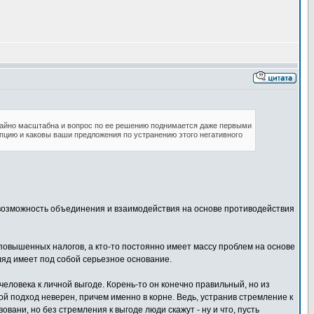
айно масштабна и вопрос по ее решению поднимается даже первыми
рупцию и каковы ваши предложения по устранению этого негативного
ь возможность объединения и взаимодействия на основе противодействия
 повышенных налогов, а кто-то постоянно имеет массу проблем на основе
ляд имеет под собой серьезное основание.
человека к личной выгоде. Корень-то он конечно правильный, но из
й подход неверен, причем именно в корне. Ведь, устранив стремление к
вани, но без стремления к выгоде люди скажут - ну и что, пусть