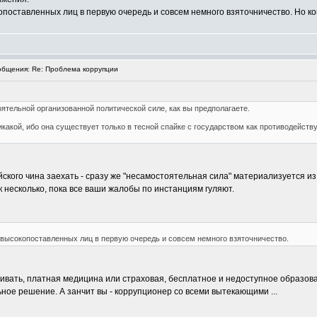
поставленных лиц в первую очередь и совсем немного взяточничество. Но к
бщения: Re: Проблема коррупции
ятельной организованной политической силе, как вы предполагаете.
икакой, ибо она существует только в тесной спайке с государством как противодейст
ского чина заехать - сразу же "несамостоятельная сила" материализуется и
 несколько, пока все ваши жалобы по инстанциям гуляют.
высокопоставленных лиц в первую очередь и совсем немного взяточничество.
вать, платная медицина или страховая, бесплатное и недоступное образование
ное решение. А занчит вы - коррупционер со всеми вытекающими ...