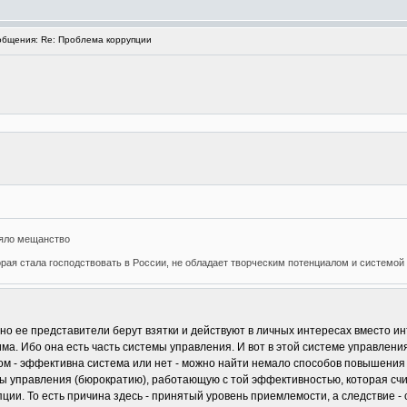
бщения: Re: Проблема коррупции
яло мещанство
орая стала господствовать в России, не обладает творческим потенциалом и системой
о ее представители берут взятки и действуют в личных интересах вместо ин
а. Ибо она есть часть системы управления. И вот в этой системе управлени
ом - эффективна система или нет - можно найти немало способов повышения 
ы управления (бюрократию), работающую с той эффективностью, которая счи
ии. То есть причина здесь - принятый уровень приемлемости, а следствие - 