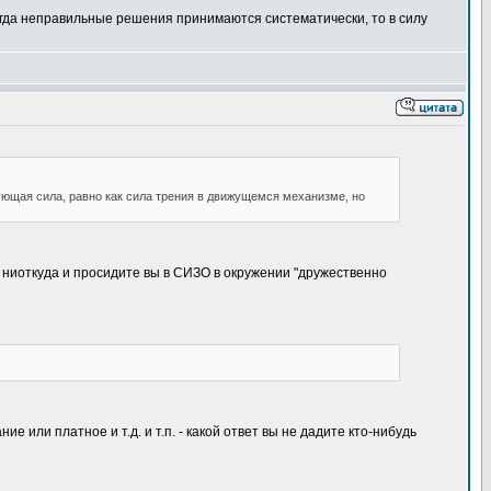
огда неправильные решения принимаются систематически, то в силу
вующая сила, равно как сила трения в движущемся механизме, но
з ниоткуда и просидите вы в СИЗО в окружении "дружественно
 или платное и т.д. и т.п. - какой ответ вы не дадите кто-нибудь