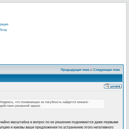
рация
Вход
Предыдущая тема
::
Следующая тема
 Надеюсь, что понимающих ее пагубность найдется немало -
ействия указанной заразе.
ычайно масштабна и вопрос по ее решению поднимается даже первыми
ррупцию и каковы ваши предложения по устранению этого негативного