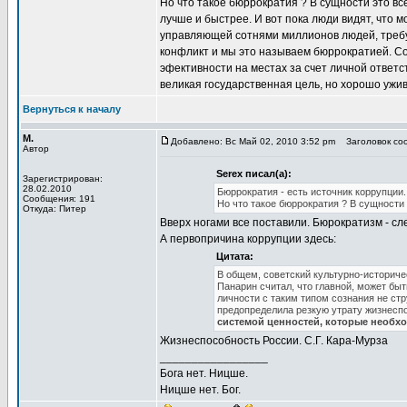
Но что такое бюррократия ? В сущности это в
лучше и быстрее. И вот пока люди видят, что 
управляющей сотнями миллионов людей, требу
конфликт и мы это называем бюррократией. С
эфективности на местах за счет личной ответ
великая государственная цель, но хорошо ужив
Вернуться к началу
М.
Добавлено: Вс Май 02, 2010 3:52 pm
Заголовок соо
Автор
Serex писал(а):
Зарегистрирован:
28.02.2010
Бюррократия - есть источник коррупции.
Сообщения: 191
Но что такое бюррократия ? В сущности
Откуда: Питер
Вверх ногами все поставили. Бюрократизм - сл
А первопричина коррупции здесь:
Цитата:
В общем, советский культурно-историчес
Панарин считал, что главной, может бы
личности с таким типом сознания не ст
предопределила резкую утрату жизнесп
системой ценностей, которые необхо
Жизнеспособность России. С.Г. Кара-Мурза
_________________
Бога нет. Ницше.
Ницше нет. Бог.