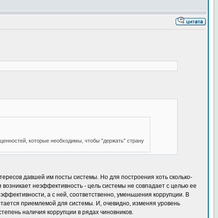
 ценностей, которые необходимы, чтобы "держать" страну
тересов давшей им посты системы. Но для построения хоть сколько-
я возникает неэффективность - цель системы не совпадает с целью ее
эффективности, а с ней, соответственно, уменьшения коррупции. В
тается приемлемой для системы. И, очевидно, изменяя уровень
степень наличия коррупции в рядах чиновников.