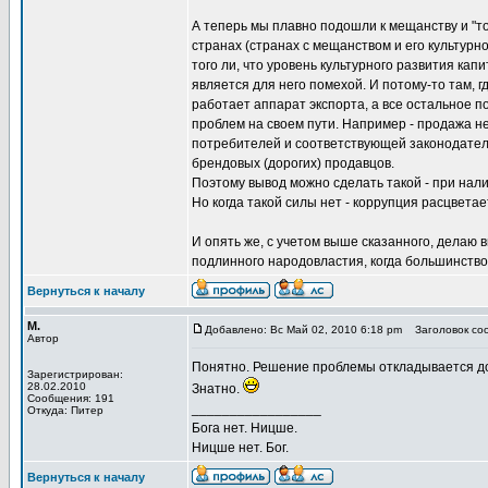
А теперь мы плавно подошли к мещанству и "т
странах (странах с мещанством и его культурн
того ли, что уровень культурного развития ка
является для него помехой. И потому-то там, г
работает аппарат экспорта, а все остальное 
проблем на своем пути. Например - продажа н
потребителей и соответствующей законодатель
брендовых (дорогих) продавцов.
Поэтому вывод можно сделать такой - при нал
Но когда такой силы нет - коррупция расцвета
И опять же, с учетом выше сказанного, делаю
подлинного народовластия, когда большинств
Вернуться к началу
М.
Добавлено: Вс Май 02, 2010 6:18 pm
Заголовок соо
Автор
Понятно. Решение проблемы откладывается д
Зарегистрирован:
28.02.2010
Знатно.
Сообщения: 191
_________________
Откуда: Питер
Бога нет. Ницше.
Ницше нет. Бог.
Вернуться к началу