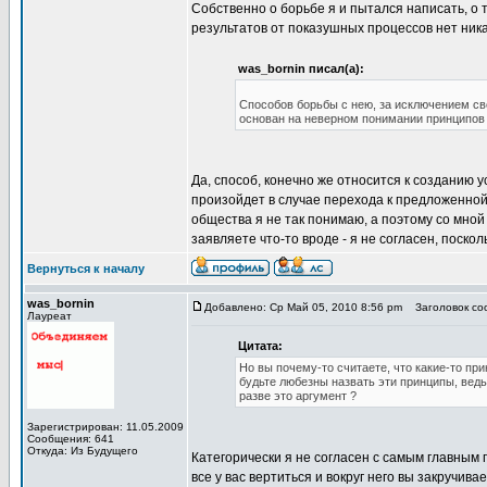
Собственно о борьбе я и пытался написать, о 
результатов от показушных процессов нет ника
was_bornin писал(а):
Способов борьбы с нею, за исключением сво
основан на неверном понимании принципов
Да, способ, конечно же относится к созданию 
произойдет в случае перехода к предложенной
общества я не так понимаю, а поэтому со мной
заявляете что-то вроде - я не согласен, поскол
Вернуться к началу
was_bornin
Добавлено: Ср Май 05, 2010 8:56 pm
Заголовок соо
Лауреат
Цитата:
Но вы почему-то считаете, что какие-то пр
будьте любезны назвать эти принципы, ведь 
разве это аргумент ?
Зарегистрирован: 11.05.2009
Сообщения: 641
Откуда: Из Будущего
Категорически я не согласен с самым главным 
все у вас вертиться и вокруг него вы закручив