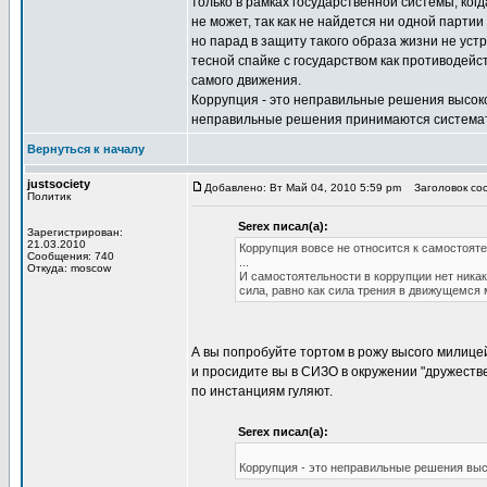
только в рамках государственной системы, ко
не может, так как не найдется ни одной парти
но парад в защиту такого образа жизни не уст
тесной спайке с государством как противодей
самого движения.
Коррупция - это неправильные решения высоко
неправильные решения принимаются системати
Вернуться к началу
justsociety
Добавлено: Вт Май 04, 2010 5:59 pm
Заголовок соо
Политик
Serex писал(а):
Зарегистрирован:
21.03.2010
Коррупция вовсе не относится к самостояте
Сообщения: 740
...
Откуда: moscow
И самостоятельности в коррупции нет никак
сила, равно как сила трения в движущемся
А вы попробуйте тортом в рожу высого милицей
и просидите вы в СИЗО в окружении "дружеств
по инстанциям гуляют.
Serex писал(а):
Коррупция - это неправильные решения выс