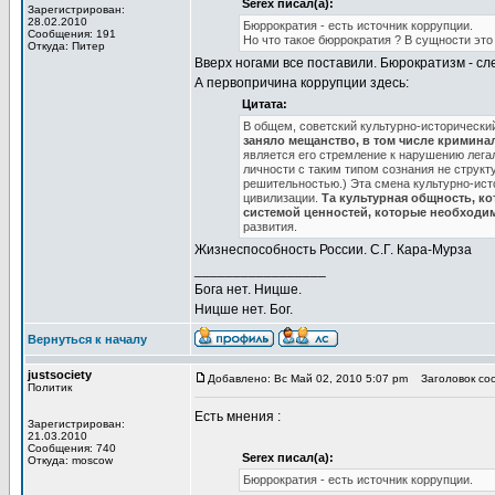
Serex писал(а):
Зарегистрирован:
28.02.2010
Бюррократия - есть источник коррупции.
Сообщения: 191
Но что такое бюррократия ? В сущности эт
Откуда: Питер
Вверх ногами все поставили. Бюрократизм - сл
А первопричина коррупции здесь:
Цитата:
В общем, советский культурно-исторический 
заняло мещанство, в том числе кримина
является его стремление к нарушению лега
личности с таким типом сознания не струк
решительностью.) Эта смена культурно-ист
цивилизации.
Та культурная общность, ко
системой ценностей, которые необходим
развития.
Жизнеспособность России. С.Г. Кара-Мурза
_________________
Бога нет. Ницше.
Ницше нет. Бог.
Вернуться к началу
justsociety
Добавлено: Вс Май 02, 2010 5:07 pm
Заголовок соо
Политик
Есть мнения :
Зарегистрирован:
21.03.2010
Сообщения: 740
Serex писал(а):
Откуда: moscow
Бюррократия - есть источник коррупции.