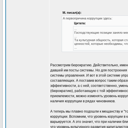
М. писал(а):
А первопричина коррупции здесь:
Цитата:
...
Господствующие позиции заняло м
...
Та культурная общность, которая с
ценностей, которые необходимы, чт
...
Рассмотрим бюрократию. Действительно, именн
давшей им посты системы. Но для построения 
системы управления. И вот в этой системе упр
составляющих. А поставив вопрос таким образ
эффективности, а с ней, соответственно, уме
(бюрократию), работающую с той эффективност
приемлемости, можно изменять уровень коррупц
наличия коррупции в рядах чиновников.
А теперь мы плавно подошли к мещанству и "т
коррупции. Вспомним, что уровень корупции в 
варьируется. А это значит, что при наличии бл
что уровень культурного развития капиталисто