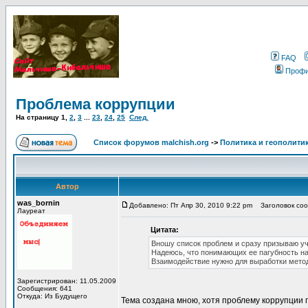
FAQ
Проф
Проблема коррупции
На страницу
1
,
2
,
3
...
23
,
24
,
25
След.
Список форумов malchish.org
->
Политика и геополити
Автор
was_bornin
Добавлено: Пт Апр 30, 2010 9:22 pm
Заголовок соо
Лауреат
Цитата:
Вношу список проблем и сразу призываю уч
Надеюсь, что понимающих ее пагубность н
Взаимодействие нужно для выработки метод
Зарегистрирован: 11.05.2009
Сообщения: 641
Откуда: Из Будущего
Тема создана мною, хотя проблему коррупции 