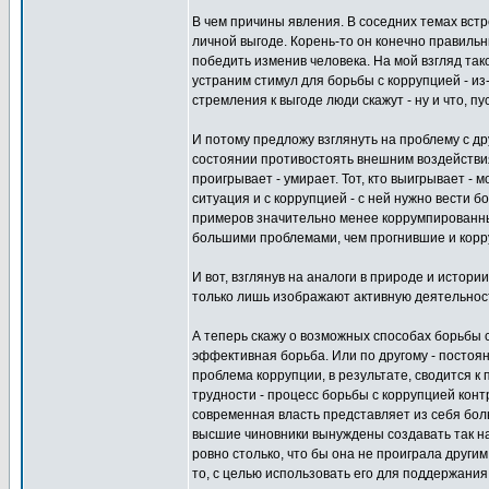
В чем причины явления. В соседних темах встр
личной выгоде. Корень-то он конечно правиль
победить изменив человека. На мой взгляд так
устраним стимул для борьбы с коррупцией - из
стремления к выгоде люди скажут - ну и что, пу
И потому предложу взглянуть на проблему с др
состоянии противостоять внешним воздействиям
проигрывает - умирает. Тот, кто выигрывает - 
ситуация и с коррупцией - с ней нужно вести 
примеров значительно менее коррумпированных 
большими проблемами, чем прогнившие и кор
И вот, взглянув на аналоги в природе и истори
только лишь изображают активную деятельность
А теперь скажу о возможных способах борьбы с
эффективная борьба. Или по другому - посто
проблема коррупции, в результате, сводится к
трудности - процесс борьбы с коррупцией кон
современная власть представляет из себя бо
высшие чиновники вынуждены создавать так на
ровно столько, что бы она не проиграла другим
то, с целью использовать его для поддержания