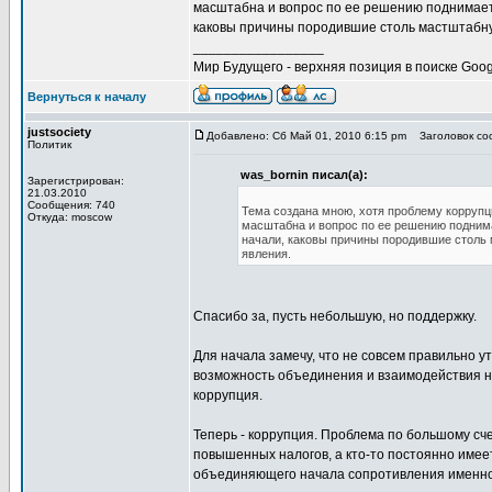
масштабна и вопрос по ее решению поднимается 
каковы причины породившие столь мастштабну
_________________
Мир Будущего - верхняя позиция в поиске Goog
Вернуться к началу
justsociety
Добавлено: Сб Май 01, 2010 6:15 pm
Заголовок соо
Политик
was_bornin писал(а):
Зарегистрирован:
21.03.2010
Сообщения: 740
Тема создана мною, хотя проблему коррупц
Откуда: moscow
масштабна и вопрос по ее решению поднимае
начали, каковы причины породившие столь 
явления.
Спасибо за, пусть небольшую, но поддержку.
Для начала замечу, что не совсем правильно 
возможность объединения и взаимодействия н
коррупция.
Теперь - коррупция. Проблема по большому сче
повышенных налогов, а кто-то постоянно имеет
объединяющего начала сопротивления именно 