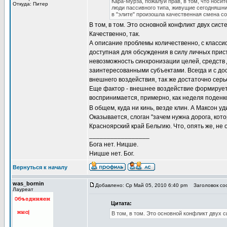
Кара-Мурза, пожалуй прав, в том, что носи
Откуда: Питер
люди пассивного типа, живущие сегодняшним
в "элите" произошла качественная смена со
В том, в том. Это основной конфликт двух сис
Качественно, так.
А описание проблемы количественно, с класси
доступная для обсуждения в силу личных прис
невозможность синхронизации целей, средств
заинтересованными субъектами. Всегда и с до
внешнего воздействия, так же достаточно серь
Еще фактор - внешнее воздействие формируетс
воспринимается, примерно, как неделя поденк
В общем, куда ни кинь, везде клин. А Максон у
Оказывается, слоган "зачем нужна дорога, кот
Красноярский край Бельгию. Что, опять же, не
_________________
Бога нет. Ницше.
Ницше нет. Бог.
Вернуться к началу
was_bornin
Добавлено: Ср Май 05, 2010 6:40 pm
Заголовок соо
Лауреат
Цитата:
В том, в том. Это основной конфликт двух