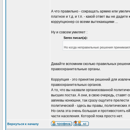
А что правильно - сокращать армию или увели
платное и т.д. и т.п. - какой ответ вы не дади
коррупционер со всеми вытекающими ...
Ну и совсем умиляет :
Serex писал(а):
Но когда неправильные решения принимаютс
Давайте вспомним сколько правильных решени
правоохранительные органы.
Коррупция - это принятие решений для извлеч
правоохранительных органов.
А то, что вы назвали организованной политич
высших постах. А они, в свою очередь, ставят 
авгиевы конюшни, так сразу ощутите прелести 
политической - здесь вы правы, политических 
Но сила эта очень большая и противостоять ей
части населения. Которой пока просто нет.
Вернуться к началу