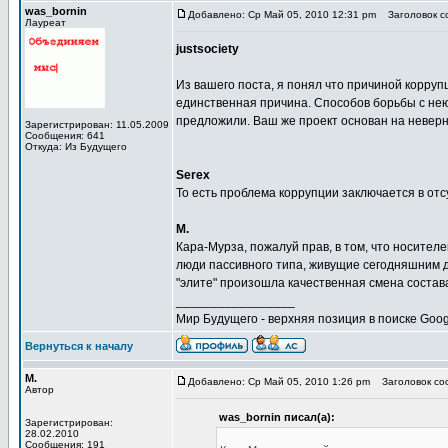
was_bornin
Добавлено: Ср Май 05, 2010 12:31 pm
Заголовок со
Лауреат
justsociety
Из вашего поста, я понял что причиной коррупц
единственная причина. Способов борьбы с нею,
предложили. Ваш же проект основан на невер
Зарегистрирован: 11.05.2009
Сообщения: 641
Откуда: Из Будущего
Serex
То есть проблема коррупции заключается в от
М.
Кара-Мурза, пожалуй прав, в том, что носите
люди пассивного типа, живущие сегодняшним дн
"элите" произошла качественная смена состава
_________________
Мир Будущего - верхняя позиция в поиске Goog
Вернуться к началу
М.
Добавлено: Ср Май 05, 2010 1:26 pm
Заголовок соо
Автор
was_bornin писал(а):
Зарегистрирован:
28.02.2010
Сообщения: 191