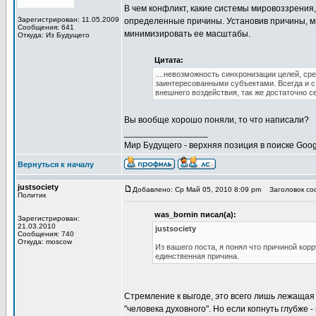
В чем конфликт, какие системы мировоззрения,
Зарегистрирован: 11.05.2009
определенные причины. Установив причины, м
Сообщения: 641
минимизировать ее масштабы.
Откуда: Из Будущего
Цитата:
....невозможность синхронизации целей, с
заинтересованными субъектами. Всегда и с
внешнего воздействия, так же достаточно с
Вы вообще хорошо поняли, то что написали?
_________________
Мир Будущего - верхняя позиция в поиске Goog
Вернуться к началу
justsociety
Добавлено: Ср Май 05, 2010 8:09 pm
Заголовок соо
Политик
was_bornin писал(а):
Зарегистрирован:
21.03.2010
justsociety
Сообщения: 740
Откуда: moscow
Из вашего поста, я понял что причиной корр
единственная причина.
Стремление к выгоде, это всего лишь лежащая
"человека духовного". Но если копнуть глубже 