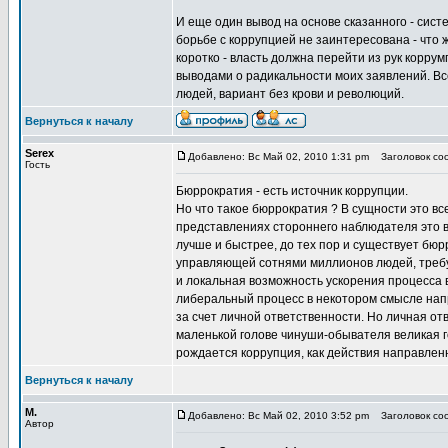
И еще один вывод на основе сказанного - сист
борьбе с коррупцией не заинтересована - что ж
коротко - власть должна перейти из рук корру
выводами о радикальности моих заявлений. Все
людей, вариант без крови и революций.
Вернуться к началу
Serex
Добавлено: Вс Май 02, 2010 1:31 pm
Заголовок соо
Гость
Бюррократия - есть источник коррупции.
Но что такое бюррократия ? В сущности это вс
представлениях стороннего наблюдателя это вс
лучше и быстрее, до тех пор и существует бю
управляющей сотнями миллионов людей, требу
и локальная возможность ускорения процесса
либеральный процесс в некотором смысле нап
за счет личной ответственности. Но личная от
маленькой голове чинуши-обывателя великая го
рождается коррупция, как действия направле
Вернуться к началу
М.
Добавлено: Вс Май 02, 2010 3:52 pm
Заголовок соо
Автор