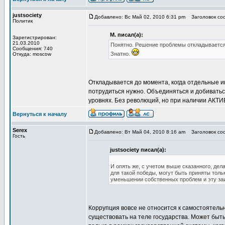
justsociety
Добавлено: Вс Май 02, 2010 6:31 pm
Заголовок соо
Политик
М. писал(а):
Зарегистрирован:
21.03.2010
Понятно. Решение проблемы откладывается
Сообщения: 740
Знатно.
Откуда: moscow
Откладывается до момента, когда отдельные ин
потрудиться нужно. Объединяться и добиватьс
уровнях. Без революций, но при наличии АКТИ
Вернуться к началу
Serex
Добавлено: Вт Май 04, 2010 8:16 am
Заголовок соо
Гость
justsociety писал(а):
И опять же, с учетом выше сказанного, де
для такой победы, могут быть приняты толь
уменьшении собственных проблем и эту за
Коррупция вовсе не относится к самостоятельн
существовать на теле государства. Может быть