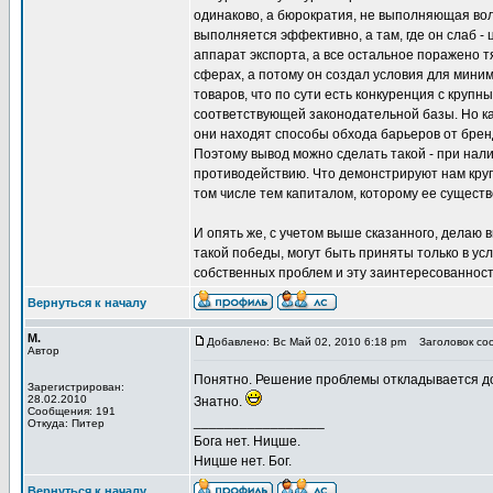
одинаково, а бюрократия, не выполняющая волю
выполняется эффективно, а там, где он слаб -
аппарат экспорта, а все остальное поражено 
сферах, а потому он создал условия для мини
товаров, что по сути есть конкуренция с кру
соответствующей законодательной базы. Но как
они находят способы обхода барьеров от брен
Поэтому вывод можно сделать такой - при нал
противодействию. Что демонстрируют нам круп
том числе тем капиталом, которому ее существ
И опять же, с учетом выше сказанного, делаю
такой победы, могут быть приняты только в у
собственных проблем и эту заинтересованнос
Вернуться к началу
М.
Добавлено: Вс Май 02, 2010 6:18 pm
Заголовок соо
Автор
Понятно. Решение проблемы откладывается д
Зарегистрирован:
28.02.2010
Знатно.
Сообщения: 191
_________________
Откуда: Питер
Бога нет. Ницше.
Ницше нет. Бог.
Вернуться к началу