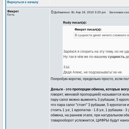
Вернуться к началу
Фикрет
Добавлено: Вс Апр 18, 2010 3:20 pm
Заголовок соо
Гость
Rudy писал(а):
Фикрет писал(а):
В сущности денег ничего сложного не
Зарёкся я спорить на эту тему, но не у
Ну так в чём же по-вашему
сущность
д
З.Ы.
Дядя Алекс, не подсказывать! хе-хе.
Попробую коротко, предельно просто, если по
Деньги - это пропорции обмена, которые мог
говорят, меновой пропорцией) называется коли
пару сапог можно выменять 3 рубашки, 5 куроп
что пара сапог "стоит" 3 рубашки, 5 куропаток
стоить 1 у.е, 1 куропатка - 1.8 у.е, 1 рубашка 
обмена, на раннем этапе, при натуральном обме
товарооборот усложнится, ЦИФРЫ будут наноси