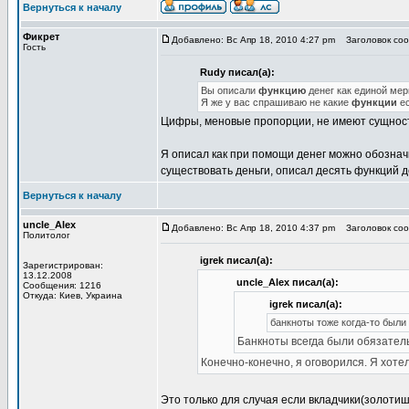
Вернуться к началу
Фикрет
Добавлено: Вс Апр 18, 2010 4:27 pm
Заголовок соо
Гость
Rudy писал(а):
Вы описали
функцию
денег как единой ме
Я же у вас спрашиваю не какие
функции
е
Цифры, меновые пропорции, не имеют сущност
Я описал как при помощи денег можно обознач
существовать деньги, описал десять функций де
Вернуться к началу
uncle_Alex
Добавлено: Вс Апр 18, 2010 4:37 pm
Заголовок соо
Политолог
igrek писал(а):
Зарегистрирован:
13.12.2008
uncle_Alex писал(а):
Сообщения: 1216
Откуда: Киев, Украина
igrek писал(а):
банкноты тоже когда-то были
Банкноты всегда были обязатель
Конечно-конечно, я оговорился. Я хоте
Это только для случая если вкладчики(золоти