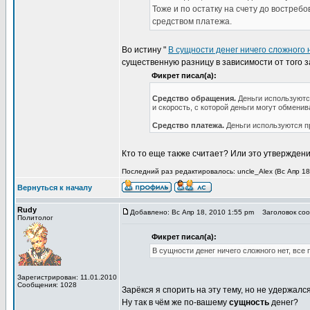
Тоже и по остатку на счету до востребо
средством платежа.
Во истину "
В сущности денег ничего сложного н
существенную разницу в зависимости от того 
Фикрет писал(а):
Средство обращения.
Деньги используются
и скорость, с которой деньги могут обменив
Средство платежа.
Деньги используются пр
Кто то еще также считает? Или это утвержден
Последний раз редактировалось: uncle_Alex (Вс Апр 18,
Вернуться к началу
Rudy
Добавлено: Вс Апр 18, 2010 1:55 pm
Заголовок соо
Политолог
Фикрет писал(а):
В сущности денег ничего сложного нет, все 
Зарегистрирован: 11.01.2010
Сообщения: 1028
Зарёкся я спорить на эту тему, но не удержался
Ну так в чём же по-вашему
сущность
денег?