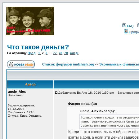
FAQ
Проф
Что такое деньги?
На страницу
Пред.
1
,
2
,
3
, ...
77
,
78
,
79
След.
Список форумов malchish.org
->
Экономика и финансы
Автор
uncle_Alex
Добавлено: Вс Апр 18, 2010 1:50 pm
Заголовок соо
Политолог
Фикрет писал(а):
Зарегистрирован:
13.12.2008
uncle_Alex писал(а):
Сообщения: 1216
Откуда: Киев, Украина
Только почему кредит это отсрочен
имеют равную возможность быть сре
суммах или значительном удалении
Кредит - это специальным образом офо
взяты в долг, а если эти деньги
зарабо