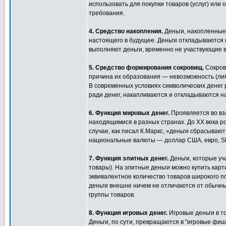
использовать для покупки товаров (услуг) или
требования.
4. Средство накопления.
Деньги, накопленные
настоящего в будущее. Деньги откладываются 
выполняют деньги, временно не участвующие в
5. Средство формирования сокровищ.
Сокров
причина их образования — невозможность (ли
В современных условиях символических денег
ради денег, накапливаются и откладываются на
6. Функция мировых денег.
Проявляется во в
находящимися в разных странах. До XX века р
случае, как писал К.Маркс, «деньги сбрасыва
национальные валюты — доллар США, евро, S
7. Функция элитных денег.
Деньги, которые уч
товары). На элитные деньги можно купить карти
эквивалентное количество товаров широкого п
деньги внешне ничем не отличаются от обычны
группы товаров.
8. Функция игровых денег.
Игровые деньги в т
Деньги, по сути, превращаются в "игровые фи