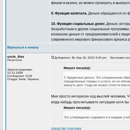
фишки в казино, их можно проиграть и выиграт
9. Функция капитала.
Деньги обращаются по фо
10. Функция социальных денег.
Деньги, котор
безработным и другие социальные программы
излишние деньги от предпринимателей к людям
современного мирового финансового кризиса р
Вернуться к началу
uncle_Alex
Добавлено: Вс Апр 18, 2010 3:40 pm
Заголовок соо
Политолог
Фикрет писал(а):
Зарегистрирован:
13.12.2008
Сообщения: 1216
3. Кредитные деньги. Это специальным обр
Откуда: Киев, Украина
определенные товары и услуги, но он обяза
вернуть долг. Сюда же можно отнести вексел
Мне просто интересен ход мыслей человека. Ч
когда нибудь просчитываете ситуацию хотя бы
Фикрет писал(а):
Это утверждение содержится в каждом учебн
средство платежа