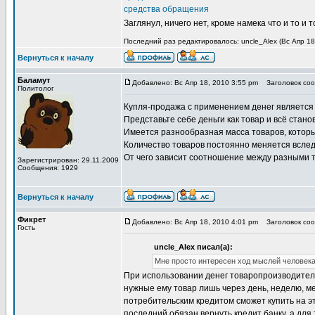
средства обращения
Заглянул, ничего нет, кроме намека что и то и
Последний раз редактировалось: uncle_Alex (Вс Апр 18
Вернуться к началу
Баламут
Добавлено: Вс Апр 18, 2010 3:55 pm
Заголовок соо
Политолог
Купля-продажа с применением денег является 
Представьте себе деньги как товар и всё стано
Имеется разнообразная масса товаров, которы
Количество товаров постоянно меняется вследс
От чего зависит соотношение между разными 
Зарегистрирован: 29.11.2009
Сообщения: 1929
Вернуться к началу
Фикрет
Добавлено: Вс Апр 18, 2010 4:01 pm
Заголовок соо
Гость
uncle_Alex писал(а):
Мне просто интересен ход мыслей человека
При использовании денег товаропроизводитель 
нужные ему товар лишь через день, неделю, ме
потребительским кредитом сможет купить на э
последний обязан вернуть кредит банку, а для 