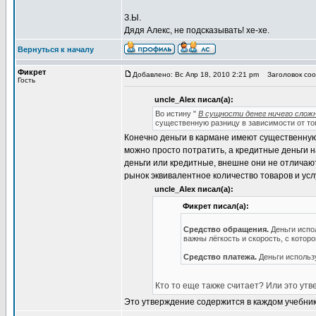
З.Ы.
Дядя Алекс, не подсказывать! хе-хе.
Вернуться к началу
Фикрет
Добавлено: Вс Апр 18, 2010 2:21 pm
Заголовок соо
Гость
uncle_Alex писал(а):
Во истину "
В сущности денег ничего сложн
существенную разницу в зависимости от то
Конечно деньги в кармане имеют существенную
можно просто потратить, а кредитные деньги н
деньги или кредитные, внешне они не отличаю
рынок эквивалентное количество товаров и усл
uncle_Alex писал(а):
Фикрет писал(а):
Средство обращения.
Деньги испо
важны лёгкость и скорость, с котор
Средство платежа.
Деньги использу
Кто то еще также считает? Или это ут
Это утверждение содержится в каждом учебнике