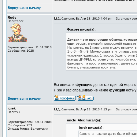
Вернуться к началу
Rudy
Добавлено: Вс Апр 18, 2010 4:04 pm
Заголовок соо
Политолог
Фикрет писал(а):
Деньги - это пропорции обмена, которы
еще говорят, меновой пропорцией) называет
Зарегистрирован: 11.01.2010
Например, на 1 пару сапог можно выменять 
Сообщения: 1028
1=:=3=:=5=:=9. Можно сказать, что пара сап
условных единицах. 1 горшок будет стоить 1 у
всегда ЦИФРЫ, которые участники обмена, н
фиксируют, а просто запоминают, далее ко
бумагу, электронный носитель.
Вы описали
функцию
денег как единой меры с
Я же у вас спрашиваю не какие
функции
есть у
Вернуться к началу
igrek
Добавлено: Вс Апр 18, 2010 4:13 pm
Заголовок соо
Политик
uncle_Alex писал(а):
Зарегистрирован: 05.11.2008
Сообщения: 753
igrek писал(а):
Откуда: Минск, Белоруссия
банкноты тоже когда-то были обяза