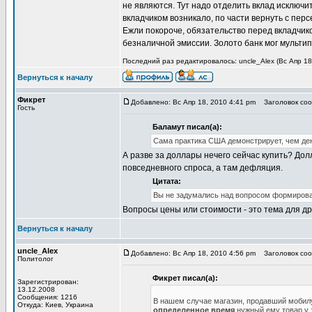
не являются. Тут надо отделить вклад исключи
вкладчиком возникало, по части вернуть с перс
Ежли покороче, обязательство перед вкладчик
безналичной эмиссии. Золото банк мог мульти
Последний раз редактировалось: uncle_Alex (Вс Апр 18,
Вернуться к началу
Фикрет
Добавлено: Вс Апр 18, 2010 4:41 pm
Заголовок соо
Гость
Баламут писал(а):
Сама практика США демонстрирует, чем де
А разве за доллары нечего сейчас купить? Д
повседневного спроса, а там дефляция.
Цитата:
Вы не задумались над вопросом формирова
Вопросы цены или стоимости - это тема для др
Вернуться к началу
uncle_Alex
Добавлено: Вс Апр 18, 2010 4:56 pm
Заголовок соо
Политолог
Фикрет писал(а):
Зарегистрирован:
13.12.2008
Сообщения: 1216
В нашем случае магазин, продавший мобилу
Откуда: Киев, Украина
определенное время
нужный ему товар у э