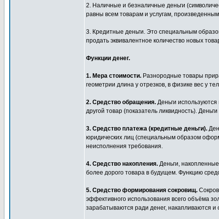
2. Наличные и безналичные деньги (символич
равны всем товарам и услугам, произведенным
3. Кредитные деньги. Это специальным образо
продать эквивалентное количество новых товаро
Функции денег.
1. Мера стоимости.
Разнородные товары прира
геометрии длина у отрезков, в физике вес у т
2. Средство обращения.
Деньги используются в
другой товар (показатель ликвидность). День
3. Средство платежа (кредитные деньги).
Ден
юридических лиц (специальным образом оформл
неисполнения требования.
4. Средство накопления.
Деньги, накопленные,
более дорого товара в будущем. Функцию сред
5. Средство формирования сокровищ.
Сокров
эффективного использования всего объёма зол
зарабатываются ради денег, накапливаются и 