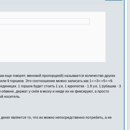
ак еще говорят, меновой пропорцией) называется количество других
 или 9 горшков. Это соотношение можно записать как 1=:=3=:=5=:=9.
иницах. 1 горшок будет стоить 1 у.е, 1 куропатка - 1.8 у.е, 1 рубашка - 3
 обмене, держат у себя в мозгу и нигде их не фиксируют, а просто
ый носитель.
 денег является то, что их можно непосредственно потребить, а не