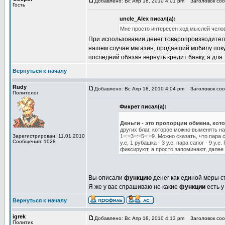
Добавлено: Вс Апр 18, 2010 4:01 pm
Заголовок соо
Гость
uncle_Alex писал(а):
Мне просто интересен ход мыслей челов
При использовании денег товаропроизводитель п
нашем случае магазин, продавший мобилу поку
последний обязан вернуть кредит банку, а для 
Вернуться к началу
Rudy
Добавлено: Вс Апр 18, 2010 4:04 pm
Заголовок соо
Политолог
Фикрет писал(а):
Деньги - это пропорции обмена, кот
других благ, которое можно выменять на
Зарегистрирован: 11.01.2010
1=:=3=:=5=:=9. Можно сказать, что пара 
Сообщения: 1028
у.е, 1 рубашка - 3 у.е, пара сапог - 9 
фиксируют, а просто запоминают, далее
Вы описали
функцию
денег как единой меры с
Я же у вас спрашиваю не какие
функции
есть у
Вернуться к началу
igrek
Добавлено: Вс Апр 18, 2010 4:13 pm
Заголовок соо
Политик