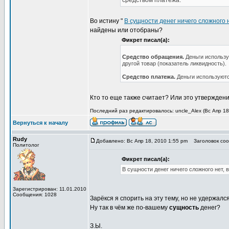
средством платежа.
Во истину "
В сущности денег ничего сложного н
найдены или отобраны?
Фикрет писал(а):
Средство обращения.
Деньги использую
другой товар (показатель ликвидность).
Средство платежа.
Деньги используются
Кто то еще также считает? Или это утвержден
Последний раз редактировалось: uncle_Alex (Вс Апр 18,
Вернуться к началу
Rudy
Добавлено: Вс Апр 18, 2010 1:55 pm
Заголовок соо
Политолог
Фикрет писал(а):
В сущности денег ничего сложного нет, в
Зарегистрирован: 11.01.2010
Сообщения: 1028
Зарёкся я спорить на эту тему, но не удержался
Ну так в чём же по-вашему
сущность
денег?
З.Ы.