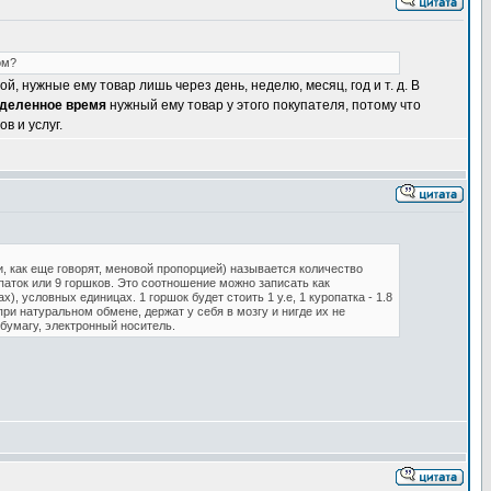
ом?
, нужные ему товар лишь через день, неделю, месяц, год и т. д. В
еделенное время
нужный ему товар у этого покупателя, потому что
в и услуг.
, как еще говорят, меновой пропорцией) называется количество
паток или 9 горшков. Это соотношение можно записать как
), условных единицах. 1 горшок будет стоить 1 у.е, 1 куропатка - 1.8
 при натуральном обмене, держат у себя в мозгу и нигде их не
бумагу, электронный носитель.