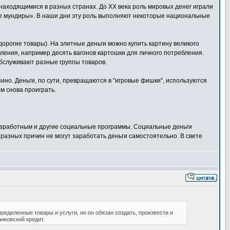
аходящимися в разных странах. До XX века роль мировых денег играли
ные мундиры». В наши дни эту роль выполняют некоторые национальные
дорогие товары). На элитные деньги можно купить картину великого
ебления, например десять вагонов картошки для личного потребления.
обслуживают разные группы товаров.
ино. Деньги, по сути, превращаются в "игровые фишки", используются
м снова проиграть.
езработным и другие социальные программы. Социальные деньги
азных причин не могут заработать деньги самостоятельно. В свете
еделенные товары и услуги, но он обязан создать, произвести и
нковский кредит.