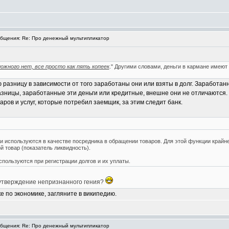
бщения: Re: Про денежный мультипликатор
ожного нет, все просто как пять копеек
." Другими словами, деньги в кармане имеют
разницу в зависимости от того заработаны они или взяты в долг. Заработан
разницы, заработанные эти деньги или кредитные, внешне они не отличаются.
аров и услуг, которые потребил заемщик, за этим следит банк.
и используются в качестве посредника в обращении товаров. Для этой функции крайне 
й товар (показатель ликвидность).
спользуются при регистрации долгов и их уплаты.
 утверждение непризнанного гения?
 по экономике, загляните в википедию.
бщения: Re: Про денежный мультипликатор