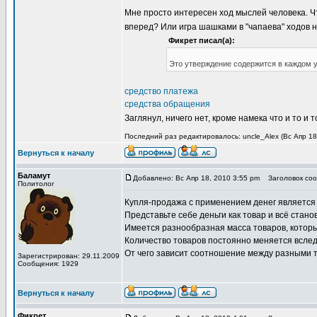
Мне просто интересен ход мыслей человека. Ч
вперед? Или игра шашками в "чапаева" ходов
Фикрет писал(а):
Это утверждение содержится в каждом у
средство платежа
средства обращения
Заглянул, ничего нет, кроме намека что и то и
Последний раз редактировалось: uncle_Alex (Вс Апр 18
Вернуться к началу
Баламут
Добавлено: Вс Апр 18, 2010 3:55 pm
Заголовок соо
Политолог
Купля-продажа с применением денег является 
Представьте себе деньги как товар и всё стано
Имеется разнообразная масса товаров, которы
Количество товаров постоянно меняется вследс
От чего зависит соотношение между разными 
Зарегистрирован: 29.11.2009
Сообщения: 1929
Вернуться к началу
Фикрет