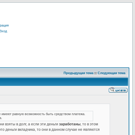
рация
Вход
Предыдущая тема
::
Следующая тема
не имеют равную возможность быть средством платежа.
а.
 взяты в долг, а если эти деньги
заработаны
, то в этом
то деньги вкладчика, то они в данном случае не являются