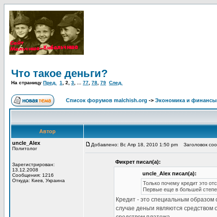
Что такое деньги?
На страницу
Пред.
1
,
2
,
3
, ...
77
,
78
,
79
След.
Список форумов malchish.org
->
Экономика и финансы
Автор
uncle_Alex
Добавлено: Вс Апр 18, 2010 1:50 pm
Заголовок соо
Политолог
Фикрет писал(а):
Зарегистрирован:
13.12.2008
uncle_Alex писал(а):
Сообщения: 1216
Откуда: Киев, Украина
Только почему кредит это от
Первые еще в большей степен
Кредит - это специальным образом 
случае деньги являются средством о