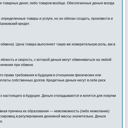
 товарных денег, либо товаров вообще. Обеспеченные деньги всегда
определенные товары и услуги, но он обязан создать, произвести и
банковский кредит.
бмена). Цена товара выполняет такую же измерительную роль, как в
ёгкость и скорость, с которой деньги могут обмениваться на любой
аничения при обмене.
это права требования в будущем в отношении физических или
платы собственных долгов. Кредитные деньги несут в себе риск
з настоящего в будущее. Деньги откладываются и копятся для покупки
овная причина их образования — невозможность (либо нежелание)
 сокровищ в регулировании денежной массы значительна. Деньги
г.