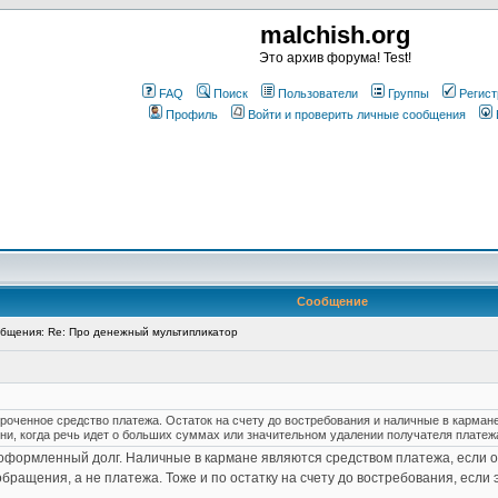
malchish.org
Это архив форума! Test!
FAQ
Поиск
Пользователи
Группы
Регист
Профиль
Войти и проверить личные сообщения
Сообщение
бщения: Re: Про денежный мультипликатор
сроченное средство платежа. Остаток на счету до востребования и наличные в карма
и, когда речь идет о больших суммах или значительном удалении получателя платеж
оформленный долг. Наличные в кармане являются средством платежа, если они
бращения, а не платежа. Тоже и по остатку на счету до востребования, если э