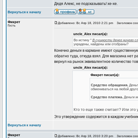
Дядя Алекс, не подсказывать! хе-хе.
Вернуться к началу
Фикрет
Добавлено: Вс Апр 18, 2010 2:21 pm
Заголовок соо
Гость
uncle_Alex писал(а):
Во истину "
В сущности денег ничего сл
украдены, найдены или отобраны?
Конечно деньги в кармане имеют существенную 
обратно туда, откуда взял. Для магазина нет 
вернул на рынок эквивалентное количество тов
uncle_Alex писал(а):
Фикрет писал(а):
Средство обращения.
Деньг
обмениваться на любой друго
Средство платежа.
Деньги и
Кто то еще также считает? Или это
Это утверждение содержится в каждом учебнике
Вернуться к началу
Фикрет
Добавлено: Вс Апр 18, 2010 3:20 pm
Заголовок соо