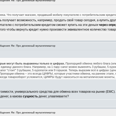
бщения: Re: Про денежный мультипликатор
ека. Что получает магазин, продавший мобилу покупателю с потребительским кредит
олучает возможность, например, продать свой товар сегодня, а купить другой
пателю с потребительским кредитом сможет купить на эти деньги
через опр
того чтобы вернуть кредит нужно произвести эквивалентное количество товаро
бщения: Re: Про денежный мультипликатор
орые могут быть выражены только в цифрах.
Пропорцией обмена любого блага (или
 единицу данного блага. Например, на 1 пару сапог можно выменять 3 рубашки, 5 куро
сапог "стоит" 3 рубашки, 5 куропаток или 9 горшков. Теперь выразим всё в цифрах (ценах
у.е. Пропорции обмена – это всегда ЦИФРЫ, которые участники обмена, на раннем этапе,
 когда товарооборот усложнится, ЦИФРЫ будут наноситься на металлические монеты, 
тоимости, универсального средства для обмена всех товаров на рынке (ЕМС).
 денег, а какова
сущность
денег, улавливаете?
бщения: Re: Про денежный мультипликатор