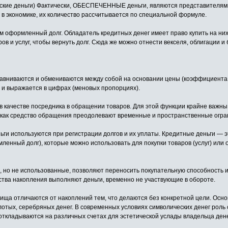
еские деньги) Фактически, ОБЕСПЕЧЕННЫЕ деньги, являются представителями
 в экономике, их количество рассчитывается по специальной формуле.
м оформленный долг. Обладатель кредитных денег имеет право купить на них 
в и услуг, чтобы вернуть долг. Сюда же можно отнести векселя, облигации и 
вниваются и обмениваются между собой на основании цены (коэффициента о
ел и выражается в цифрах (меновых пропорциях).
 качестве посредника в обращении товаров. Для этой функции крайне важны л
ги как средство обращения преодолевают временные и пространственные огр
ьги используются при регистрации долгов и их уплаты. Кредитные деньги — 
енный долг), которые можно использовать для покупки товаров (услуг) или о
 но не использованные, позволяют переносить покупательную способность и
ства накопления выполняют деньги, временно не участвующие в обороте.
ища отличаются от накоплений тем, что делаются без конкретной цели. Осн
отых, серебряных денег. В современных условиях символических денег роль
откладываются на различных счетах для эстетической услады владельца дене