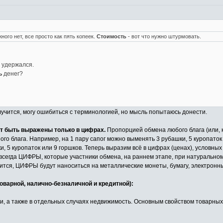
ного нет, все просто как пять копеек.
Стоимость
- вот что нужно штурмовать.
е удержался.
ь
денег?
лучится, могу ошибиться с терминологией, но мысль попытаюсь донести.
ут быть выражены только в цифрах.
Пропорцией обмена любого блага (или, к
ого блага. Например, на 1 пару сапог можно выменять 3 рубашки, 5 куропаток
, 5 куропаток или 9 горшков. Теперь выразим всё в цифрах (ценах), условных ед
то всегда ЦИФРЫ, которые участники обмена, на раннем этапе, при натуральном
ится, ЦИФРЫ будут наноситься на металлические монеты, бумагу, электронн
оварной, налично-безналичной и кредитной):
ни, а также в отдельных случаях недвижимость. Основным свойством товарных