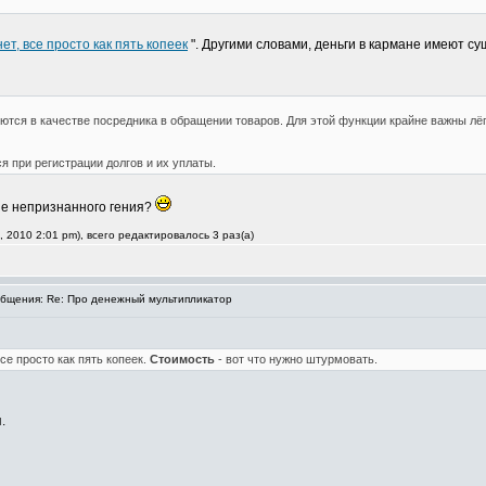
ет, все просто как пять копеек
". Другими словами, деньги в кармане имеют су
тся в качестве посредника в обращении товаров. Для этой функции крайне важны лёгк
 при регистрации долгов и их уплаты.
ие непризнанного гения?
 2010 2:01 pm), всего редактировалось 3 раз(а)
бщения: Re: Про денежный мультипликатор
се просто как пять копеек.
Стоимость
- вот что нужно штурмовать.
.