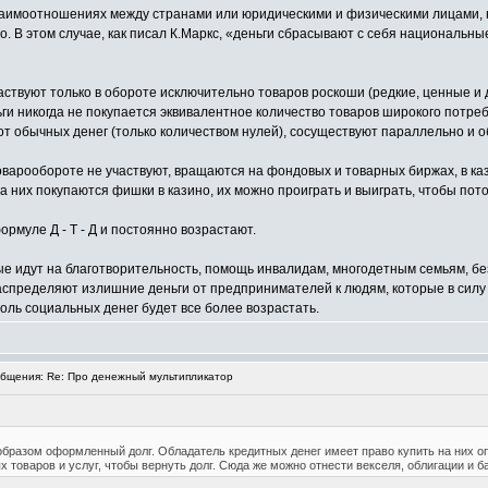
аимоотношениях между странами или юридическими и физическими лицами, н
о. В этом случае, как писал К.Маркс, «деньги сбрасывают с себя националь
аствуют только в обороте исключительно товаров роскоши (редкие, ценные и 
еньги никогда не покупается эквивалентное количество товаров широкого потр
т обычных денег (только количеством нулей), сосуществуют параллельно и 
оварообороте не участвуют, вращаются на фондовых и товарных биржах, в каз
 них покупаются фишки в казино, их можно проиграть и выиграть, чтобы пото
рмуле Д - Т - Д и постоянно возрастают.
ые идут на благотворительность, помощь инвалидам, многодетным семьям, б
пределяют излишние деньги от предпринимателей к людям, которые в силу р
оль социальных денег будет все более возрастать.
бщения: Re: Про денежный мультипликатор
образом оформленный долг. Обладатель кредитных денег имеет право купить на них опр
 товаров и услуг, чтобы вернуть долг. Сюда же можно отнести векселя, облигации и ба