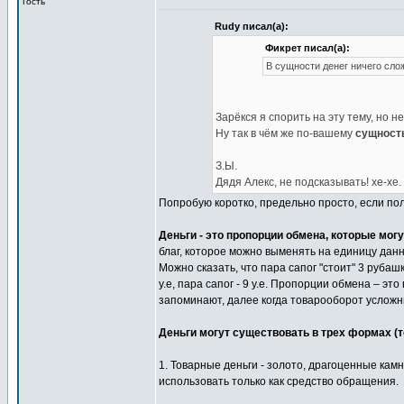
Гость
Rudy писал(а):
Фикрет писал(а):
В сущности денег ничего слож
Зарёкся я спорить на эту тему, но н
Ну так в чём же по-вашему
сущност
З.Ы.
Дядя Алекс, не подсказывать! хе-хе.
Попробую коротко, предельно просто, если по
Деньги - это пропорции обмена, которые мог
благ, которое можно выменять на единицу данн
Можно сказать, что пара сапог "стоит" 3 рубашки
у.е, пара сапог - 9 у.е. Пропорции обмена – э
запоминают, далее когда товарооборот усложн
Деньги могут существовать в трех формах (т
1. Товарные деньги - золото, драгоценные кам
использовать только как средство обращения.