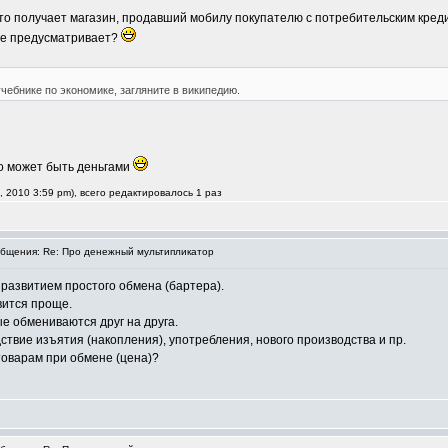
то получает магазин, продавший мобилу покупателю с потребительским креди
 не предусматривает?
чебнике по экономике, загляните в википедию.
 то может быть деньгами
, 2010 3:59 pm), всего редактировалось 1 раз
бщения: Re: Про денежный мультипликатор
развитием простого обмена (бартера).
вится проще.
е обмениваются друг на друга.
твие изъятия (накопления), употребления, нового производства и пр.
товарам при обмене (цена)?