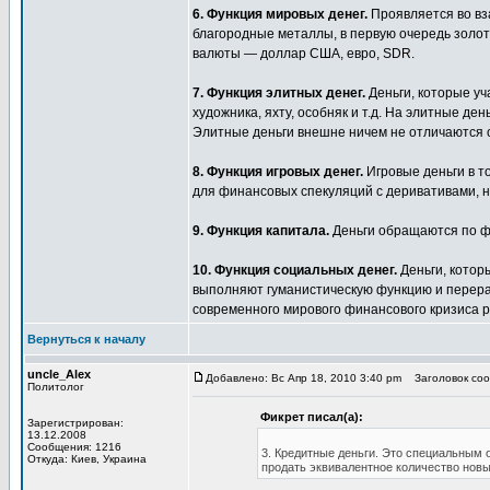
6. Функция мировых денег.
Проявляется во вз
благородные металлы, в первую очередь золот
валюты — доллар США, евро, SDR.
7. Функция элитных денег.
Деньги, которые уч
художника, яхту, особняк и т.д. На элитные д
Элитные деньги внешне ничем не отличаются о
8. Функция игровых денег.
Игровые деньги в т
для финансовых спекуляций с деривативами, на
9. Функция капитала.
Деньги обращаются по фо
10. Функция социальных денег.
Деньги, котор
выполняют гуманистическую функцию и перерас
современного мирового финансового кризиса р
Вернуться к началу
uncle_Alex
Добавлено: Вс Апр 18, 2010 3:40 pm
Заголовок соо
Политолог
Фикрет писал(а):
Зарегистрирован:
13.12.2008
Сообщения: 1216
3. Кредитные деньги. Это специальным 
Откуда: Киев, Украина
продать эквивалентное количество новых