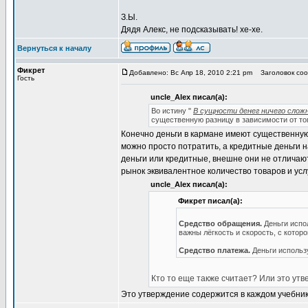
З.Ы.
Дядя Алекс, не подсказывать! хе-хе.
Вернуться к началу
Фикрет
Добавлено: Вс Апр 18, 2010 2:21 pm
Заголовок соо
Гость
uncle_Alex писал(а):
Во истину "
В сущности денег ничего сложн
существенную разницу в зависимости от то
Конечно деньги в кармане имеют существенную
можно просто потратить, а кредитные деньги н
деньги или кредитные, внешне они не отличаю
рынок эквивалентное количество товаров и усл
uncle_Alex писал(а):
Фикрет писал(а):
Средство обращения.
Деньги испо
важны лёгкость и скорость, с котор
Средство платежа.
Деньги использу
Кто то еще также считает? Или это ут
Это утверждение содержится в каждом учебнике