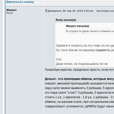
Вернуться к началу
Фикрет
Добавлено: Вс Апр 18, 2010 3:20 pm
Заголовок соо
Гость
Rudy писал(а):
Фикрет писал(а):
В сущности денег ничего сложного не
Зарёкся я спорить на эту тему, но не у
Ну так в чём же по-вашему
сущность
д
З.Ы.
Дядя Алекс, не подсказывать! хе-хе.
Попробую коротко, предельно просто, если по
Деньги - это пропорции обмена, которые мог
говорят, меновой пропорцией) называется коли
пару сапог можно выменять 3 рубашки, 5 куроп
что пара сапог "стоит" 3 рубашки, 5 куропаток
стоить 1 у.е, 1 куропатка - 1.8 у.е, 1 рубашка 
обмена, на раннем этапе, при натуральном обме
товарооборот усложнится, ЦИФРЫ будут наноси