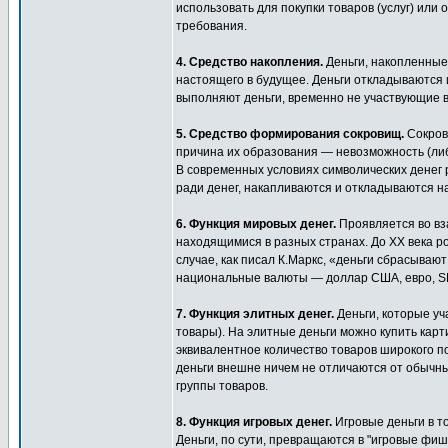
использовать для покупки товаров (услуг) или
требования.
4. Средство накопления.
Деньги, накопленные
настоящего в будущее. Деньги откладываются 
выполняют деньги, временно не участвующие в
5. Средство формирования сокровищ.
Сокров
причина их образования — невозможность (ли
В современных условиях символических денег
ради денег, накапливаются и откладываются на
6. Функция мировых денег.
Проявляется во в
находящимися в разных странах. До XX века р
случае, как писал К.Маркс, «деньги сбрасыва
национальные валюты — доллар США, евро, S
7. Функция элитных денег.
Деньги, которые уч
товары). На элитные деньги можно купить карти
эквивалентное количество товаров широкого п
деньги внешне ничем не отличаются от обычны
группы товаров.
8. Функция игровых денег.
Игровые деньги в т
Деньги, по сути, превращаются в "игровые фи