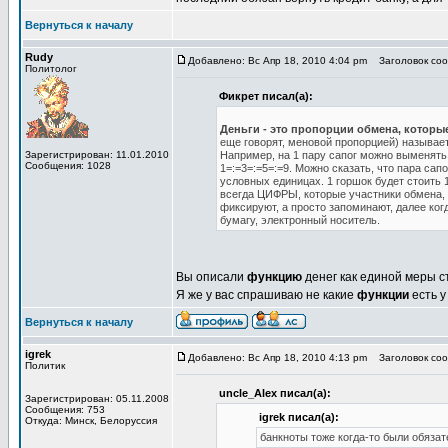
Вернуться к началу
Rudy
Добавлено: Вс Апр 18, 2010 4:04 pm
Заголовок соо
Политолог
Фикрет писал(а):
Деньги - это пропорции обмена, которы
еще говорят, меновой пропорцией) называет
Зарегистрирован: 11.01.2010
Например, на 1 пару сапог можно выменять 
Сообщения: 1028
1=:=3=:=5=:=9. Можно сказать, что пара сап
условных единицах. 1 горшок будет стоить 1 у
всегда ЦИФРЫ, которые участники обмена, н
фиксируют, а просто запоминают, далее ко
бумагу, электронный носитель.
Вы описали
функцию
денег как единой меры с
Я же у вас спрашиваю не какие
функции
есть у
Вернуться к началу
igrek
Добавлено: Вс Апр 18, 2010 4:13 pm
Заголовок соо
Политик
uncle_Alex писал(а):
Зарегистрирован: 05.11.2008
Сообщения: 753
igrek писал(а):
Откуда: Минск, Белоруссия
банкноты тоже когда-то были обяза