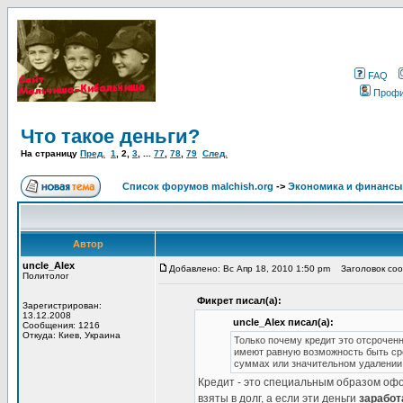
FAQ
Проф
Что такое деньги?
На страницу
Пред.
1
,
2
,
3
, ...
77
,
78
,
79
След.
Список форумов malchish.org
->
Экономика и финансы
Автор
uncle_Alex
Добавлено: Вс Апр 18, 2010 1:50 pm
Заголовок соо
Политолог
Фикрет писал(а):
Зарегистрирован:
13.12.2008
uncle_Alex писал(а):
Сообщения: 1216
Откуда: Киев, Украина
Только почему кредит это отсрочен
имеют равную возможность быть сре
суммах или значительном удалении
Кредит - это специальным образом офо
взяты в долг, а если эти деньги
зарабо