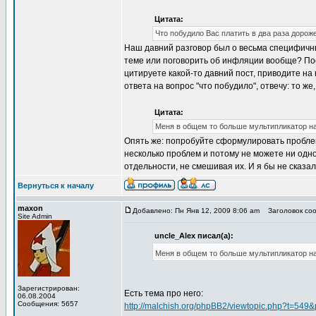
Цитата:
Что побудило Вас платить в два раза дорож
Наш давний разговор был о весьма специфичных
теме или поговорить об инфляции вообще? Пос
цитируете какой-то давний пост, приводите на 
ответа на вопрос "что побудило", отвечу: то ж
Цитата:
Меня в общем то больше мультипликатор нап
Опять же: попробуйте сформулировать пробле
несколько проблем и потому не можете ни одн
отдельности, не смешивая их. И я бы не сказал
Вернуться к началу
maxon
Добавлено: Пн Янв 12, 2009 8:06 am
Заголовок соо
Site Admin
uncle_Alex писал(а):
Меня в общем то больше мультипликатор нап
Зарегистрирован:
Есть тема про него:
06.08.2004
Сообщения: 5657
http://malchish.org/phpBB2/viewtopic.php?t=549