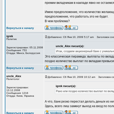
премии вкладчикам в накладе явно не остаемся
Имею предположение, что количество желающих
предположение, что работать это не будет.
В чем проблема?
Вернуться к началу
igrek
Добавлено: Сб Янв 10, 2009 5:17 am
Заголовок соо
Политик
uncle_Alex писал(а):
Зарегистрирован: 05.11.2008
Сообщения: 753
Итак, создаем акционерный банк с уникаль
Откуда: Минск, Белоруссия
Это классическая пирамида: выплаты по вклада
поздно количество выплат по вкладам превысит
Вернуться к началу
uncle_Alex
Добавлено: Сб Янв 10, 2009 10:12 am
Заголовок со
Политолог
igrek писал(а):
Зарегистрирован:
13.12.2008
Рано или поздно количество выплат по вкла
Сообщения: 1216
Откуда: Киев, Украина
А что, банк резко перестал делать деньги из н
Здесь, всего лиш замкнут выход на вход по по
Вернуться к началу