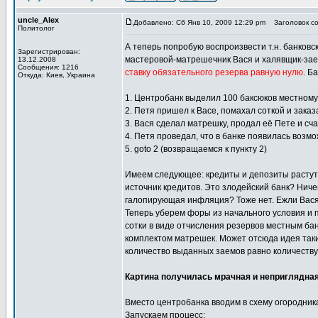
uncle_Alex
Добавлено: Сб Янв 10, 2009 12:29 pm
Заголовок со
Политолог
А теперь попробую воспроизвести т.н. банков
Зарегистрирован:
мастеровой-матрешечник Вася и халявщик-за
13.12.2008
Сообщения: 1216
ставку обязательного резерва равную нулю.
Ба
Откуда: Киев, Украина
1. Центробанк выделил 100 баксюков местному 
2. Петя пришел к Васе, помахал соткой и заказ
3. Вася сделал матрешку, продал её Пете и сч
4. Петя проведал, что в банке появилась возм
5. goto 2 (возвращаемся к пункту 2)
Имеем следующее: кредиты и депозиты растут 
источник кредитов. Это злодейский банк? Ниче
галопирующая инфляция? Тоже нет. Ежли Вася 
Теперь уберем форы из начального условия и 
сотки в виде отчисления резервов местным ба
комплектом матрешек. Может отсюда идея таких
количество выданных заемов равно количеству
Картина получилась мрачная и неприглядна
Вместо центробанка вводим в схему огородник
Запускаем процесс: