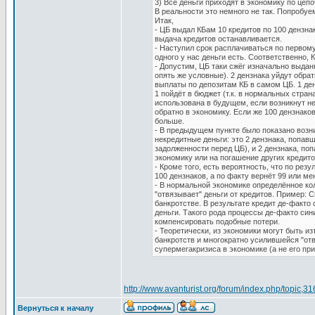
3) Все деньги приходят в экономику по цепо
В реальности это немного не так. Попробуе
Итак,
- ЦБ выдал КБам 10 кредитов по 100 дензнак
выдача кредитов останавливается.
- Наступил срок расплачиваться по первому
одного у нас деньги есть. Соответственно, 
- Допустим, ЦБ таки сжёг изначально выдан
опять же условные). 2 дензнака уйдут обрат
выплаты по депозитам КБ в самом ЦБ. 1 ден
1 пойдёт в бюджет (т.к. в нормальных странах
использована в будущем, если возникнут не
обратно в экономику. Если же 100 дензнаков
больше.
- В предыдущем пункте было показано возни
некредитные деньги: это 2 дензнака, попавш
задолженности перед ЦБ), и 2 дензнака, по
экономику или на погашение других кредито
- Кроме того, есть вероятность, что по рез
100 дензнаков, а по факту вернёт 99 или ме
- В нормальной экономике определённое кол
"отвязывает" деньги от кредитов. Пример: С
банкротстве. В результате кредит де-факто 
деньги. Такого рода процессы де-факто син
компенсировать подобные потери.
- Теоретически, из экономики могут быть и
банкротств и многократно усилившейся "отв
супермегакризиса в экономике (а не его при
http://www.avanturist.org/forum/index.php/topic,31
Вернуться к началу