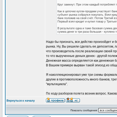
Круг замкнут. При этом каждый потребляет п
Как в цепочке купли-продажи участвует бан
субъект рынка собрался покупать. Взял кре
банк положив на свой счёт. Потом Третий вз
Первый взял кредит и купил товар у Третьег
В результате одна и таже базовая сумма ден
сумма денег в три раза большая - куплено т
Надо бы признать, все действо произойдет и б
рынка. Ну, Вы решили сделать ее депозитом, л
что производитель после реализации своей пр
то что вырученные деньги денек - другой полеж
Денежная масса определяется как денежная ба
В Вашем примере вырван такой эпизод из обще
Я наколлекционировал уже три схемы формализ
другие в противоположность много банков, тр
"мультицикла".
По ходу разборов полета возник вопрос. Како
Вернуться к началу
Показать сообщения: