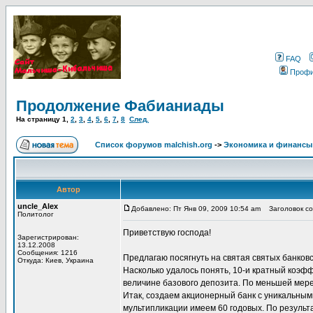
FAQ
Проф
Продолжение Фабианиады
На страницу
1
,
2
,
3
,
4
,
5
,
6
,
7
,
8
След.
Список форумов malchish.org
->
Экономика и финансы
Автор
uncle_Alex
Добавлено: Пт Янв 09, 2009 10:54 am
Заголовок со
Политолог
Приветствую господа!
Зарегистрирован:
13.12.2008
Сообщения: 1216
Предлагаю посягнуть на святая святых банковс
Откуда: Киев, Украина
Насколько удалось понять, 10-и кратный коэф
величине базового депозита. По меньшей мере
Итак, создаем акционерный банк с уникальным
мультипликации имеем 60 годовых. По результ