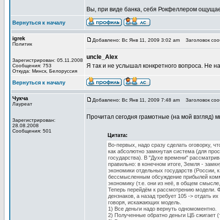
Вы, при виде банка, себя Рокфеллером ощуща
Вернуться к началу
igrek
Добавлено: Вс Янв 11, 2009 3:02 am
Заголовок соо
Политик
uncle_Alex
Зарегистрирован: 05.11.2008
Я так и не услышал конкретного вопроса. Не н
Сообщения: 753
Откуда: Минск, Белоруссия
Вернуться к началу
Чукча
Добавлено: Вс Янв 11, 2009 7:48 am
Заголовок соо
Лауреат
Прочитал сегодня грамотные (на мой взгляд) м
Зарегистрирован:
28.08.2008
Сообщения: 501
Цитата:
Во-первых, надо сразу сделать оговорку, ч
как абсолютно замкнутая система (для про
государства). В "Духе времени" рассматрива
правильно: в конечном итоге, Земля - замкн
экономики отдельных государств (России, к
бессмысленным обсуждение прибылей коммерч
экономику (т.е. они из неё, в общем смысле
Теперь перейдём к рассмотрению модели. Ф
дензнаков, а назад требует 105 -> отдать и
говоря, искажающих модель.
1) Все деньги надо вернуть одномоментно.
2) Полученные обратно деньги ЦБ сжигает (т