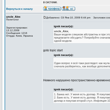
в системе.
Вернуться к началу
uncle_Alex
Добавлено: Сб Янв 10, 2009 6:44 pm
Заголовок соо
Политолог
igrek писал(а):
Зарегистрирован:
13.12.2008
uncle_Alex
,
Сообщения: 1216
Ваши модели слишком абстрактны и при этом
Откуда: Киев, Украина
предлагаете обсудить? Попробуйте сначала
одной модели.
goto topic start
igrek писал(а):
Один вопрос я всё-таки разглядел: как му
сначала разберитесь, как вообще дополнит
Немного нарушено пространственно-временное 
igrek писал(а):
1. Банка нет. У меня есть доллар. Я покупаю
2. Банк есть. У меня есть доллар. Я покупа
доллар и покупаю второй стул. Инфляция 1