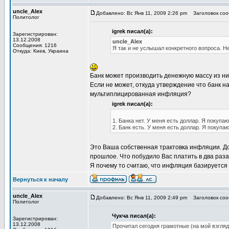
uncle_Alex
Добавлено: Вс Янв 11, 2009 2:26 pm
Заголовок соо
Политолог
igrek писал(а):
Зарегистрирован:
13.12.2008
uncle_Alex
Сообщения: 1216
Я так и не услышал конкретного вопроса. Н
Откуда: Киев, Украина
Банк может производить денежную массу из нич
Если не может, откуда утверждение что банк 
мультиплицированная инфляция?
igrek писал(а):
1. Банка нет. У меня есть доллар. Я покупаю
2. Банк есть. У меня есть доллар. Я покупаю 
Это Ваша собственная трактовка инфляции. До
прошлое. Что побудило Вас платить в два раз
Я почему то считаю, что инфляция базируется 
Вернуться к началу
uncle_Alex
Добавлено: Вс Янв 11, 2009 2:49 pm
Заголовок соо
Политолог
Чукча писал(а):
Зарегистрирован:
13.12.2008
Прочитал сегодня грамотные (на мой взгляд