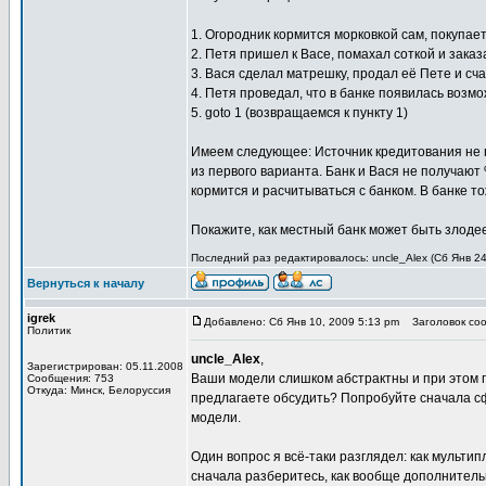
1. Огородник кормится морковкой сам, покупает
2. Петя пришел к Васе, помахал соткой и заказ
3. Вася сделал матрешку, продал её Пете и сч
4. Петя проведал, что в банке появилась возм
5. goto 1 (возвращаемся к пункту 1)
Имеем следующее: Источник кредитования не п
из первого варианта. Банк и Вася не получают
кормится и расчитываться с банком. В банке то
Покажите, как местный банк может быть злоде
Последний раз редактировалось: uncle_Alex (Сб Янв 24,
Вернуться к началу
igrek
Добавлено: Сб Янв 10, 2009 5:13 pm
Заголовок соо
Политик
uncle_Alex
,
Зарегистрирован: 05.11.2008
Ваши модели слишком абстрактны и при этом пл
Сообщения: 753
Откуда: Минск, Белоруссия
предлагаете обсудить? Попробуйте сначала с
модели.
Один вопрос я всё-таки разглядел: как мульт
сначала разберитесь, как вообще дополнител