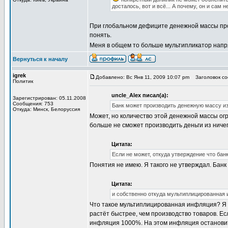
досталось, вот и всё... А почему, он и сам 
При глобальном дефиците денежной массы проб
понять.
Меня в общем то больше мультипликатор напря
Вернуться к началу
igrek
Добавлено: Вс Янв 11, 2009 10:07 pm
Заголовок со
Политик
uncle_Alex писал(а):
Зарегистрирован: 05.11.2008
Сообщения: 753
Банк может производить денежную массу из
Откуда: Минск, Белоруссия
Может, но количество этой денежной массы огр
больше не сможет производить деньги из ничег
Цитата:
Если не может, откуда утверждение что ба
Понятия не имею. Я такого не утверждал. Банк
Цитата:
и собственно откуда мультиплицированная
Что такое мультиплицированная инфляция? Я з
растёт быстрее, чем производство товаров. Ес
инфляция 1000%. На этом инфляция останови