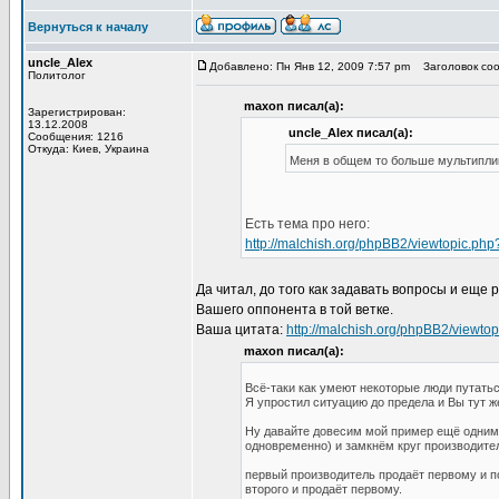
Вернуться к началу
uncle_Alex
Добавлено: Пн Янв 12, 2009 7:57 pm
Заголовок соо
Политолог
maxon писал(а):
Зарегистрирован:
13.12.2008
uncle_Alex писал(а):
Сообщения: 1216
Откуда: Киев, Украина
Меня в общем то больше мультиплик
Есть тема про него:
http://malchish.org/phpBB2/viewtopic.p
Да читал, до того как задавать вопросы и еще
Вашего оппонента в той ветке.
Ваша цитата:
http://malchish.org/phpBB2/viewt
maxon писал(а):
Всё-таки как умеют некоторые люди путатьс
Я упростил ситуацию до предела и Вы тут же
Ну давайте довесим мой пример ещё одним 
одновременно) и замкнём круг производите
первый производитель продаёт первому и пок
второго и продаёт первому.