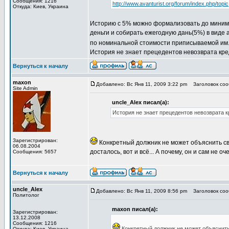
Сообщения: 1216
http://www.avanturist.org/forum/index.php/topic
Откуда: Киев, Украина
Историю с 5% можно формализовать до миниму
деньги и собирать ежегодную дань(5%) в виде
по номинальной стоимости приписываемой им. 
История не знает прецедентов невозврата кр
Вернуться к началу
maxon
Добавлено: Вс Янв 11, 2009 3:22 pm
Заголовок соо
Site Admin
uncle_Alex писал(а):
История не знает прецедентов невозврата 
Зарегистрирован:
Конкретный должник не может объяснить св
06.08.2004
досталось, вот и всё... А почему, он и сам не о
Сообщения: 5657
Вернуться к началу
uncle_Alex
Добавлено: Вс Янв 11, 2009 8:56 pm
Заголовок соо
Политолог
maxon писал(а):
Зарегистрирован:
13.12.2008
Сообщения: 1216
Конкретный должник не может объяснить
Откуда: Киев, Украина