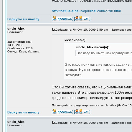
можно дольше продлить паразитирование фина
http://betula-alba.livejournal.com/2798.html
Вернуться к началу
uncle_Alex
Добавлено: Чт Окт 15, 2009 2:59 pm
Заголовок сооб
Политолог
kiev писал(а):
Зарегистрирован:
13.12.2008
uncle_Alex писал(а):
Сообщения: 1216
Откуда: Киев, Украина
Это надо понимать как оправдание 
Это надо понимать не как оправдание, а
выхода. Нужно просто отказаться от по
"атакуют".
Это Вы хотите сказать, что национальная эми
такой валюте? Это справедливо для 100% резе
кредитного например, нивелирует такое резер
Последний раз редактировалось: uncle_Alex (Чт Окт 15,
Вернуться к началу
uncle_Alex
Добавлено: Чт Окт 15, 2009 3:05 pm
Заголовок сооб
Политолог