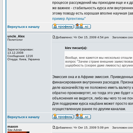
процессе рассуждений мы приходим еще и к дру
же важнее - стабильность курса или внутренне
этому поводу есть хорошая вполне научная (ав
пример Аргентины"
Вернуться к началу
uncle_Alex
Добавлено: Чт Окт 15, 2009 4:54 pm
Заголовок сооб
Политолог
kiev писал(а):
Зарегистрирован:
13.12.2008
Сообщения: 1216
Вообще, мне кажется мы несколько отошли 
Откуда: Киев, Украина
вопрос "Зачем стране внешние заимствован
ущербность (скорее даже лживость) аргумен
Эмиссия она и в Африке эмиссия. Приведенные
финансирования внутренних расходов. Признак
деле казначейству не положено иметь валюту и
обратно проконвертят, но тогда это уже будет 
объяснения не видится, либо мы чего то не п
Для поддержки курса нацбанк может просто вз
осуществленную ранее по другим каналам.
Вернуться к началу
maxon
Добавлено: Чт Окт 15, 2009 5:09 pm
Заголовок сооб
Site Admin