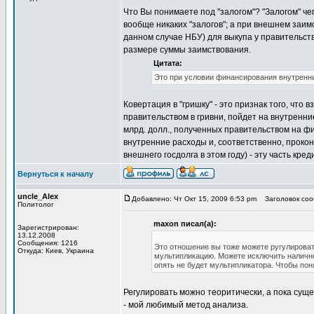
Что Вы понимаете под "залогом"? "Залогом" чег
вообще никаких "залогов"; а при внешнем заим
данном случае НБУ) для выкупа у правительст
размере суммы заимствования.
Цитата:
Это при условии финансирования внутренни
Ковертация в "гришку" - это признак того, что 
правительством в гривни, пойдет на внутренн
млрд. долл., полученных правительством на 
внутренние расходы и, соответственно, проко
внешнего госдолга в этом году) - эту часть кр
Вернуться к началу
uncle_Alex
Добавлено: Чт Окт 15, 2009 6:53 pm
Заголовок сооб
Политолог
maxon писал(а):
Зарегистрирован:
13.12.2008
Сообщения: 1216
Это отношение вы тоже можете ругулироват
Откуда: Киев, Украина
мультипликацию. Можете исключить налично
опять не будет мультипликатора. Чтобы пон
Регулировать можно теоритически, а пока сущ
- мой любимый метод анализа.