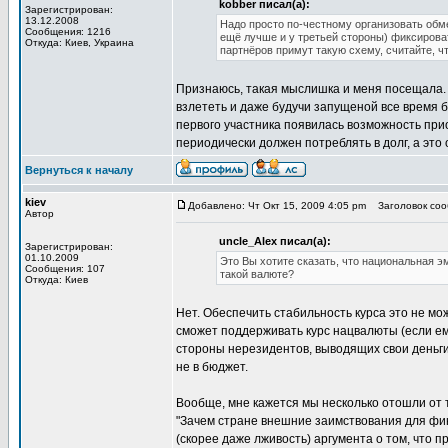
kobber писал(а):
Зарегистрирован:
13.12.2008
Надо просто по-честному организовать обм
Сообщения: 1216
ещё лучше и у третьей стороны) фиксирова
Откуда: Киев, Украина
партнёров примут такую схему, считайте, ч
Признаюсь, такая мыслишка и меня посещала.
взлететь и даже будучи запущеной все время 
первого участника появилась возможность приоб
периодически должен потреблять в долг, а эт
Вернуться к началу
kiev
Добавлено: Чт Окт 15, 2009 4:05 pm
Заголовок сооб
Автор
uncle_Alex писал(а):
Зарегистрирован:
01.10.2009
Это Вы хотите сказать, что национальная 
Сообщения: 107
такой валюте?
Откуда: Киев
Нет. Обеспечить стабильность курса это не м
сможет поддерживать курс нацвалюты (если ем
стороны нерезидентов, выводящих свои деньги 
не в бюджет.
Вообще, мне кажется мы несколько отошли от 
"Зачем стране внешние заимствования для фи
(скорее даже лживость) аргумента о том, что п