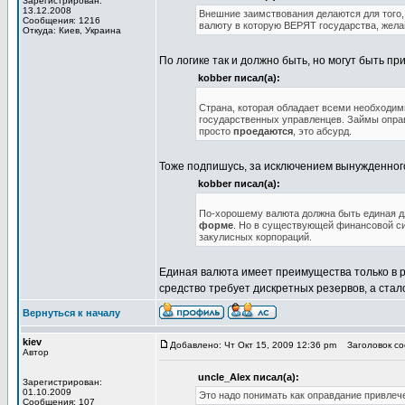
Зарегистрирован:
13.12.2008
Внешние заимствования делаются для то
Сообщения: 1216
валюту в которую ВЕРЯТ государства, жела
Откуда: Киев, Украина
По логике так и должно быть, но могут быть п
kobber писал(а):
Страна, которая обладает всеми необходи
государственных управленцев. Займы оправ
просто
проедаются
, это абсурд.
Тоже подпишусь, за исключением вынужденног
kobber писал(а):
По-хорошему валюта должна быть единая д
форме
. Но в существующей финансовой си
закулисных корпораций.
Единая валюта имеет преимущества только в 
средство требует дискретных резервов, а ста
Вернуться к началу
kiev
Добавлено: Чт Окт 15, 2009 12:36 pm
Заголовок соо
Автор
uncle_Alex писал(а):
Зарегистрирован:
01.10.2009
Это надо понимать как оправдание привлеч
Сообщения: 107