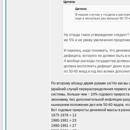
Цитата:
Цитата:
В нашем случае у госдепа в распор
еще в несколько раз меньше 60-70 
Ну откуда такое утверждение следует? 
же 5% и не увижу увеличения предложе
И наконец, надо понимать, что денежна
дефицита, которого не должно быть в 
А вообще расходы государства должны р
должна восполнять дефицит денег в ре
по 50-60 млрд в год без всяких дополн
По второму абзацу двумя руками за! Но как вы
(крайний случай перераспределения первого 
системы, больше чем ~ 10% годового прироста
экономику, без дополнительной инфляции разум
нынешнем положении дел или 50-60 ярдов, чт
Вот годовые приросты денежной массы в раз
1975-1976 = 13
1980-1981 = 23
1990-1991 = 27