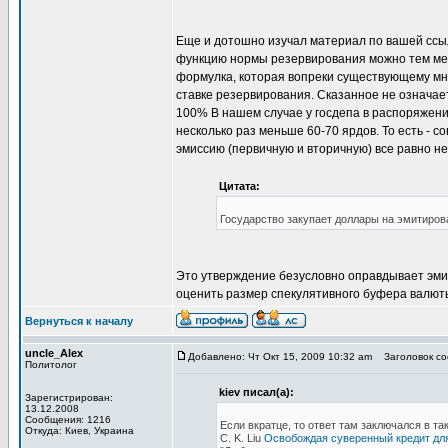
Eще и дотошно изучал материал по вашей ссы
функцию нормы резервирования можно тем ме
формулка, которая вопреки существующему мн
ставке резервирования. Сказанное не означае
100% В нашем случае у госдепа в распоряжени
несколько раз меньше 60-70 ярдов. То есть - 
эмиссию (первичную и вторичную) все равно не
Цитата:
Государство закупает доллары на эмитиро
Это утверждение безусловно оправдывает эмис
оценить размер спекулятивного буфера валюты
Вернуться к началу
uncle_Alex
Добавлено: Чт Окт 15, 2009 10:32 am
Заголовок соо
Политолог
kiev писал(а):
Зарегистрирован:
13.12.2008
Сообщения: 1216
Если вкратце, то ответ там заключался в та
Откуда: Киев, Украина
C. K. Liu
Освобождая суверенный кредит для