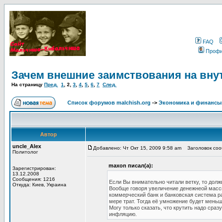
FAQ
Проф
Зачем внешние заимствования на вну
На страницу
Пред.
1
,
2
,
3
,
4
,
5
,
6
,
7
След.
Список форумов malchish.org
->
Экономика и финансы
Автор
uncle_Alex
Добавлено: Чт Окт 15, 2009 9:58 am
Заголовок сооб
Политолог
maxon писал(а):
Зарегистрирован:
13.12.2008
Сообщения: 1216
Если Вы внимательно читали ветку, то долж
Откуда: Киев, Украина
Вообще говоря увеличение денежнеой массы
коммерческий банк и банковская система ра
мере трат. Тогда её умножение будет меньш
Могу только сказать, что крутить надо сра
инфляцию.