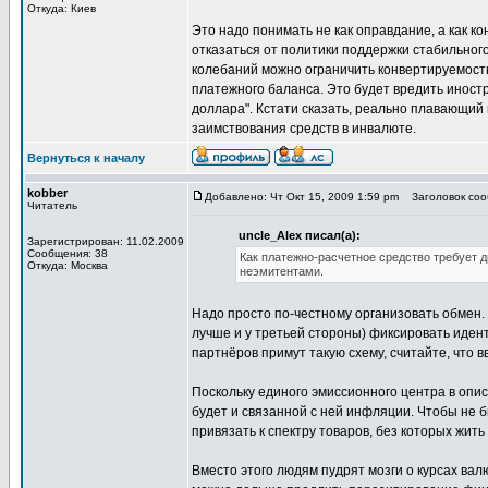
Откуда: Киев
Это надо понимать не как оправдание, а как ко
отказаться от политики поддержки стабильного
колебаний можно ограничить конвертируемость
платежного баланса. Это будет вредить иност
доллара". Кстати сказать, реально плавающий
заимствования средств в инвалюте.
Вернуться к началу
kobber
Добавлено: Чт Окт 15, 2009 1:59 pm
Заголовок сооб
Читатель
uncle_Alex писал(а):
Зарегистрирован: 11.02.2009
Сообщения: 38
Как платежно-расчетное средство требует 
Откуда: Москва
неэмитентами.
Надо просто по-честному организовать обмен.
лучше и у третьей стороны) фиксировать иден
партнёров примут такую схему, считайте, что 
Поскольку единого эмиссионного центра в опис
будет и связанной с ней инфляции. Чтобы не
привязать к спектру товаров, без которых жит
Вместо этого людям пудрят мозги о курсах валю