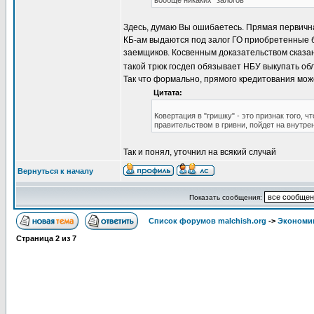
вообще никаких "залогов"
Здесь, думаю Вы ошибаетесь. Прямая первична
КБ-ам выдаются под залог ГО приобретенные 
заемщиков. Косвенным доказательством сказан
такой трюк госдеп обязывает НБУ выкупать о
Так что формально, прямого кредитования мож
Цитата:
Ковертация в "гришку" - это признак того, ч
правительством в гривни, пойдет на внутре
Так и понял, уточнил на всякий случай
Вернуться к началу
Показать сообщения:
Список форумов malchish.org
->
Экономи
Страница
2
из
7