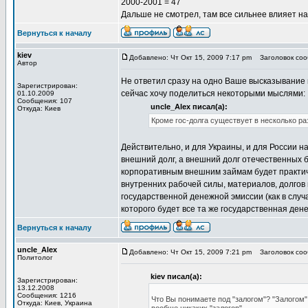
2000-2001 = 47
Дальше не смотрел, там все сильнее влияет 
Вернуться к началу
kiev
Добавлено: Чт Окт 15, 2009 7:17 pm
Заголовок сооб
Автор
Не ответил сразу на одно Ваше высказывание и
Зарегистрирован:
сейчас хочу поделиться некоторыми мыслями:
01.10.2009
Сообщения: 107
uncle_Alex писал(а):
Откуда: Киев
Кроме гос-долга существует в несколько р
Действительно, и для Украины, и для России 
внешний долг, а внешний долг отечественных 
корпоративным внешним займам будет практиче
внутренних рабочей силы, материалов, долгов 
государственной денежной эмиссии (как в случ
которого будет все та же государственная ден
Вернуться к началу
uncle_Alex
Добавлено: Чт Окт 15, 2009 7:21 pm
Заголовок сооб
Политолог
kiev писал(а):
Зарегистрирован:
13.12.2008
Сообщения: 1216
Что Вы понимаете под "залогом"? "Залогом" 
Откуда: Киев, Украина