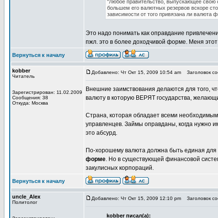
"Любое правительство, выпускающее свою 
большем его валютных резервов вскоре стол
зависимости от того привязана ли валюта 
Это надо понимать как оправдание привлечени
пжл. это в более доходчивой форме. Меня этот
Вернуться к началу
kobber
Добавлено: Чт Окт 15, 2009 10:54 am
Заголовок соо
Читатель
Внешние заимствования делаются для того,
Зарегистрирован: 11.02.2009
валюту в которую ВЕРЯТ государства, желающи
Сообщения: 38
Откуда: Москва
Страна, которая обладает всеми необходимым
управленцев. Займы оправданы, когда нужно и
это абсурд.
По-хорошему валюта должна быть единая для 
форме
. Но в существующей финансовой систе
закулисных корпораций.
Вернуться к началу
uncle_Alex
Добавлено: Чт Окт 15, 2009 12:10 pm
Заголовок соо
Политолог
kobber писал(а):