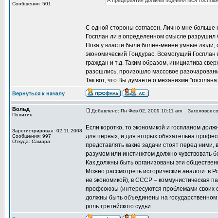
А предприятия должны подчиняться Госпл
Сообщения: 501
С одной стороны согласен. Лично мне больше н
Госплан ли в определенном смысле разрушил С
Пока у власти были более-менее умные люди, с
экономический Гондурас. Всемогущий Госплан в
граждан и т.д. Таким образом, инициатива свер
разошлись, произошло массовое разочарование,
Так вот, что Вы думаете о механизме "госплан
Вернуться к началу
Вольд
Добавлено: Пн Фев 02, 2009 10:11 am
Заголовок со
Политик
Если коротко, то экономикой и госпланом долж
Зарегистрирован: 02.11.2008
для первых, и для вторых обязательна профес
Сообщения: 997
Откуда: Самара
представлять какие задачи стоят перед ними, 
разумом или инстинктом должно чувствовать б
Как должны быть организованы эти обществен
Можно рассмотреть исторические аналоги: в Р
не экономикой), в СССР – коммунистическая па
профсоюзы (интересуются проблемами своих о
должны быть объединены на государственном 
роль третейского судьи.