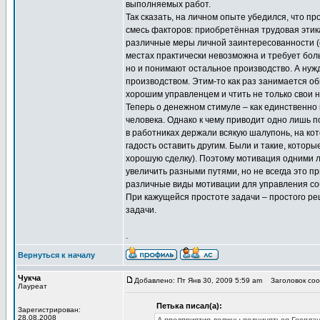
выполняемых работ.
Так сказать, на личном опыте убедился, что п
смесь факторов: приобретённая трудовая этика
различные меры личной заинтересованности (с
местах практически невозможна и требует бол
но и понимают остальное производство. А нуж
производством. Этим-то как раз занимается об
хорошим управленцем и чтить не только свои н
Теперь о денежном стимуле – как единственно
человека. Однако к чему приводит одно лишь п
в работниках держали всякую шалупонь, на кот
гадость оставить другим. Были и такие, котор
хорошую сделку). Поэтому мотивация одними л
увеличить разными путями, но не всегда это п
различные виды мотивации для управления со
При кажущейся простоте задачи – простого ре
задачи.
.
Вернуться к началу
Чукча
Добавлено: Пт Янв 30, 2009 5:59 am
Заголовок сооб
Лауреат
Петька писал(а):
Зарегистрирован:
28.08.2008