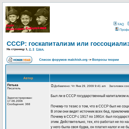
FAQ
Проф
СССР: госкапитализм или госсоциали
На страницу
1
,
2
,
3
След.
Список форумов malchish.org
->
Вопросы теории
Автор
Петька
Добавлено: Чт Янв 29, 2009 9:41 am
Заголовок соо
Писатель
Был ли в СССР государственный капитализм и
Зарегистрирован:
17.06.2006
Сообщения: 368
Почему-то тезис о том, что в СССР был не со
В этом они видят источник всех бед, приключ
Почему в СССР с 1917 по 1991гг. был государ
этим. Действительно, тех, кто работал не по 
у него была своя будка, он платил налог и не 