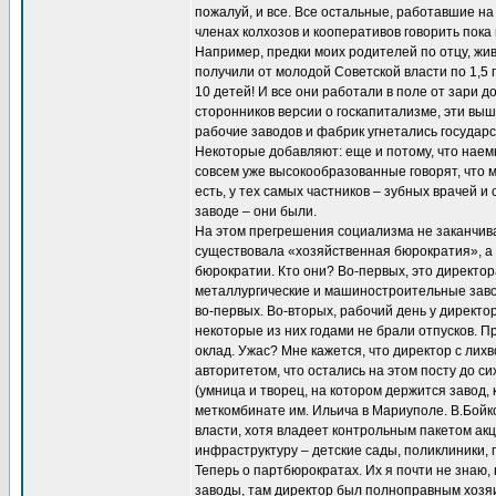
пожалуй, и все. Все остальные, работавшие н
членах колхозов и кооперативов говорить пока 
Например, предки моих родителей по отцу, жи
получили от молодой Советской власти по 1,5 
10 детей! И все они работали в поле от зари до
сторонников версии о госкапитализме, эти вы
рабочие заводов и фабрик угнетались государс
Некоторые добавляют: еще и потому, что наемн
совсем уже высокообразованные говорят, что
есть, у тех самых частников – зубных врачей и
заводе – они были.
На этом прегрешения социализма не заканчива
существовала «хозяйственная бюрократия», а 
бюрократии. Кто они? Во-первых, это директор
металлургические и машиностроительные заводы
во-первых. Во-вторых, рабочий день у директор
некоторые из них годами не брали отпусков. П
оклад. Ужас? Мне кажется, что директор с ли
авторитетом, что остались на этом посту до с
(умница и творец, на котором держится завод
меткомбинате им. Ильича в Мариуполе. В.Бойко 
власти, хотя владеет контрольным пакетом акц
инфраструктуру – детские сады, поликлиники, 
Теперь о партбюрократах. Их я почти не знаю, 
заводы, там директор был полноправным хозя