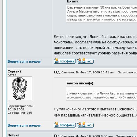
Цитата:
Выступая в пятницу, 30 января, на Всеми
Ангела Меркель выступила за распростран
социальная рыночная экономика, способст
между капитализмом и полностью государс
Лично я считаю, что Ленин был максимально п
монополии, поставленной на службу народу
. 
понимании - это переходный этап между капи
наиболее соответствует уровню развития общ
Вернуться к началу
Сергей2
Добавлено: Вт Фев 17, 2009 10:41 am
Заголовок со
Автор
maxon писал(а):
Лично я считаю, что Ленин был максимальн
монополии, поставленной на службу народ
Зарегистрирован:
Ну так конечно! Из этого и вытекает Основной
16.10.2008
Сообщения: 250
чем парадигма капиталистического общества. 
Вернуться к началу
Петька
Добавлено: Чт Фев 19, 2009 8:50 am
Заголовок соо