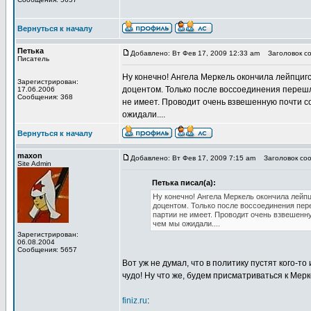
Вернуться к началу
Петька
Добавлено: Вт Фев 17, 2009 12:33 am
Заголовок со
Писатель
Ну конечно! Ангела Меркель окончила лейпциг
Зарегистрирован:
доцентом. Только после воссоединения перешл
17.06.2006
Сообщения: 368
не имеет. Проводит очень взвешенную почти с
ожидали....
Вернуться к началу
maxon
Добавлено: Вт Фев 17, 2009 7:15 am
Заголовок соо
Site Admin
Петька писал(а):
Ну конечно! Ангела Меркель окончила лейпц
доцентом. Только после воссоединения пере
партии не имеет. Проводит очень взвешенну
чем мы ожидали....
Зарегистрирован:
06.08.2004
Сообщения: 5657
Вот уж не думал, что в политику пустят кого-т
чудо! Ну что же, будем присматриваться к Мерк
finiz.ru
: