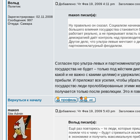
Вольд
Добавлено: Чт Фев 19, 2009 4:11 pm
Заголовок сооб
Политик
maxon писал(а):
Зарегистрирован: 02.11.2008
Сообщения: 997
Откуда: Самара
Ну правильно он сказал. Социализм начинае
большего влияния государства становится 
работает реально, а не прикрывает власть 
демократией даёт контроль над производит
Другое дело, что ультра-левые мечтают о д
партноменклатурный феодализм.
Согласен про ультра-левых и партноменклатур
государства не будет – только под жёстким ди
какой и не важно с какими целями) и удержались
прибыли. И приложат все усилия, чтобы убрать
государство люди пролоббированные этими же 
получается только после революции. Это я гов
Вернуться к началу
maxon
Добавлено: Чт Фев 19, 2009 5:43 pm
Заголовок соо
Site Admin
Вольд писал(а):
Ещё раз повторюсь – те люди, которые пришл
поняли что к чему – будут стремиться искл
в экономике и получить максимальную приб