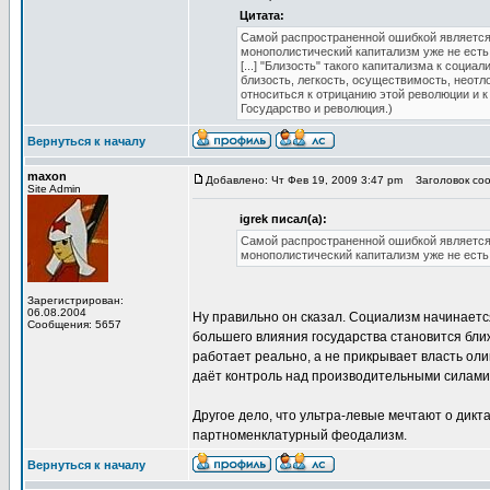
Цитата:
Самой распространенной ошибкой является
монополистический капитализм уже не есть
[...] "Близость" такого капитализма к соц
близость, легкость, осуществимость, неотл
относиться к отрицанию этой революции и 
Государство и революция.)
Вернуться к началу
maxon
Добавлено: Чт Фев 19, 2009 3:47 pm
Заголовок соо
Site Admin
igrek писал(а):
Самой распространенной ошибкой является
монополистический капитализм уже не есть
Зарегистрирован:
06.08.2004
Ну правильно он сказал. Социализм начинается
Сообщения: 5657
большего влияния государства становится бли
работает реально, а не прикрывает власть ол
даёт контроль над производительными силами 
Другое дело, что ультра-левые мечтают о дикт
партноменклатурный феодализм.
Вернуться к началу