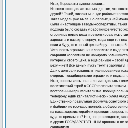
Итак, бюрократы существовали…
Из всего этого делается вывод о том, что сов
другой? Такой, говорят мне, где рабочие явля
Такая модель уже была. Во-первых, к ней можн
были и настоящие заводы-кооперативы, такая 
подхода было создать у работников чувство хо
строились новые цеха и ремонтировались стары
зарплаты и назад не вернут, когда еще тот цех
если и буду, то в новый цех наберут новых раб
Установить ограничения в зарплате и выделит
собрании коллектива не набирало большинства
интересы своего цеха, а еще раньше – своей б
цеху – нет! Все деньги пусть текут в зарплату
Да и с централизованным планированием тоже 
очередь - кладбищенские оградки или подкран
Итак, основываясь на аналогии отдельных эле
политический строй в СССР госкапитализмом. 
построенным при капитализме, вообще полные.
телефону, едим капиталистический хлеб! Абс
Единственно правильная формула советского 
и фабрики не государственной, а общественно
на пассажирских кораблях проводить опросы па
куда-то приплывет? Нет, на производстве, ка
и другим ГОСУДАРСТВЕННЫМ органам, а не об
социализм!