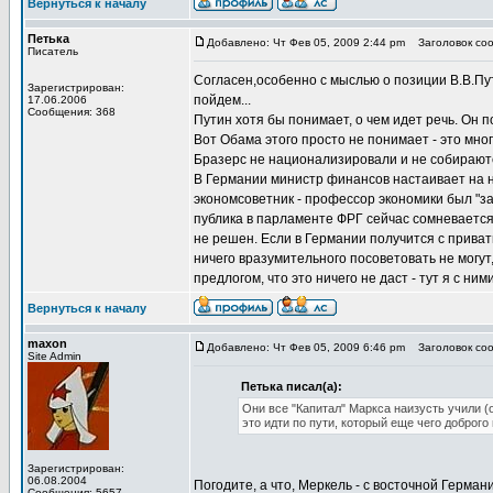
Вернуться к началу
Петька
Добавлено: Чт Фев 05, 2009 2:44 pm
Заголовок соо
Писатель
Согласен,особенно с мыслью о позиции В.В.Пу
Зарегистрирован:
пойдем...
17.06.2006
Сообщения: 368
Путин хотя бы понимает, о чем идет речь. Он 
Вот Обама этого просто не понимает - это мног
Бразерс не национализировали и не собираютс
В Германии министр финансов настаивает на н
экономсоветник - профессор экономики был "за"
публика в парламенте ФРГ сейчас сомневается 
не решен. Если в Германии получится с приват
ничего вразумительного посоветовать не могу
предлогом, что это ничего не даст - тут я с ним
Вернуться к началу
maxon
Добавлено: Чт Фев 05, 2009 6:46 pm
Заголовок соо
Site Admin
Петька писал(а):
Они все "Капитал" Маркса наизусть учили (о
это идти по пути, который еще чего доброго
Зарегистрирован:
06.08.2004
Погодите, а что, Меркель - с восточной Герман
Сообщения: 5657