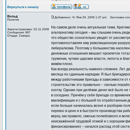
Вернуться к началу
Вольд
Добавлено: Чт Янв 29, 2009 1:37 pm
Заголовок сооб
Политик
На самом деле очень актуальная тема. Критико
Зарегистрирован: 02.11.2008
альтернативу сегодня – мы слышим очень редко
Сообщения: 997
Откуда: Самара
что общество сознательно уводят от рассмотр
противопоставляя ему революционную разруху 
либерализма. Поэтому у большинства населени
денежные отношения мешает проклятое тотал
труженик, чуткие царские власти, лепота и бл
живём плохо.
Как всегда реальность намного сложнее. Лет д
месяца по сданным нарядам. Я был бригадиром
между работниками бригады в зависимости от 
строительстве это правильно – сколько пораб
охотку. Однако при делёжке денег всё было не 
в соседних. Причём у себя бригаде со времен
квалификации и с большей по отработанным дн
если больше начиналась возня и разборки пол
перекос в цене и в быстроте производства ра
верху, как правило, смесью полюбовного и вол
неискажённой трудовой этикой и с хорошим фи
финансирование) – начался распад этой систем