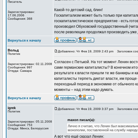
Писатель
Какой-то детский сад, блин!
Зарегистрирован:
Госкапитализм может быть только при капитали
17.06.2006
Сообщения: 368
госкапиталистическое предприятие - есть готов
производил Обуховский государственный (читай
после революции продолжал производить уже дл
Вернуться к началу
Вольд
Добавлено: Чт Фев 19, 2009 2:43 pm
Заголовок соо
Политик
Согласен с Петькой. На тот момент Ленин вост
Зарегистрирован: 02.11.2008
сами германские капиталисты? В конечном ито
Сообщения: 997
Откуда: Самара
результате к власти пришли те же банкиры и к
капиталисты терпеть диктат власти, им проще е
переходный период в экономике от обычного ка
моменты – над этим надо думать.
Вернуться к началу
igrek
Добавлено: Чт Фев 19, 2009 3:37 pm
Заголовок соо
Политик
maxon писал(а):
Зарегистрирован: 05.11.2008
Сообщения: 753
Лично я считаю, что Ленин был максимальн
Откуда: Минск, Белоруссия
монополии, поставленной на службу народу
А вот что ещё сказал Ленин: