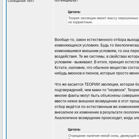
потенциала?
Сообщения: 5657
Цитата:
Теория эволюции имеет массу нерешенных п
не корректным.
Вообще-то, закон естественного отбора выход
изменяющихся условиях. Будь то биологическа
изменившимся внешним условиям, то она перес
воздействия. Те же системы, в свойствах кот
условиям - выживают. В итоге, принцип естеств
Кстати, напомню, что обычное вещество состои
нибудь мюонов и пионов, которые просто мене
Что же касается ТЕОРИИ эволюции, которая б
подтверждений, чем каких-то "неувязок". Теор
многие факты могут быть объяснены совершен
ввести некое внешнее возмущение в этот про
отбор ведётся по естественным же изменениям
внезапное их изменение в результате геологи
Аналогичное возмущение происходит, когда эле
Цитата:
Отрицание наличия некой силы, движущей е