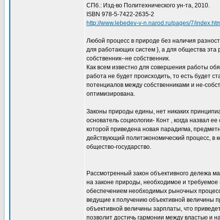
СПб.: Изд-во Политехнического ун-та, 2010.
ISBN 978-5-7422-2635-2
http://www.lebedev-v-n.narod.ru/pages/7/index.ht
Любой процесс в природе без наличия разност
для работающих систем }, а для общества эта
собственник--не собственник.
Как всем известно для совершения работы обя
работа не будет происходить, то есть будет с
потенциалов между собственниками и не-собств
оптимизирована.
Законы природы едины, нет никаких принципи
основатель социологии- Конт , когда назвал ее
которой приведена новая парадигма, предметно
действующий политэкономический процесс, в к
общество-государство.
Рассмотренный закон объективного дележа ма
на законе природы, необходимое и требуемое 
обеспечением необходимых рыночных процессо
ведущие к получению объективной величины 
объективной величины зарплаты, что приведет
позволит достичь гармонии между властью и 