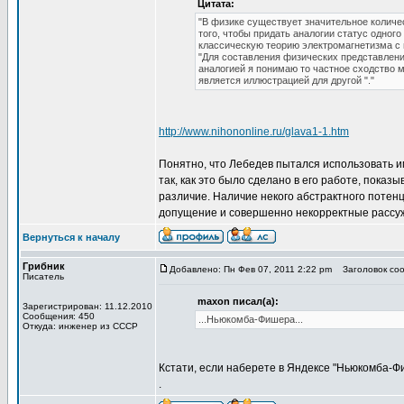
Цитата:
"В физике существует значительное количе
того, чтобы придать аналогии статус одног
классическую теорию электромагнетизма с 
"Для составления физических представлени
аналогией я понимаю то частное сходство м
является иллюстрацией для другой "."
http://www.nihononline.ru/glava1-1.htm
Понятно, что Лебедев пытался использовать и
так, как это было сделано в его работе, показ
различие. Наличие некого абстрактного потенц
допущение и совершенно некорректные рассу
Вернуться к началу
Грибник
Добавлено: Пн Фев 07, 2011 2:22 pm
Заголовок сооб
Писатель
maxon писал(а):
Зарегистрирован: 11.12.2010
Сообщения: 450
...Ньюкомба-Фишера...
Откуда: инженер из СССР
Кстати, если наберете в Яндексе "Ньюкомба-Фиш
.