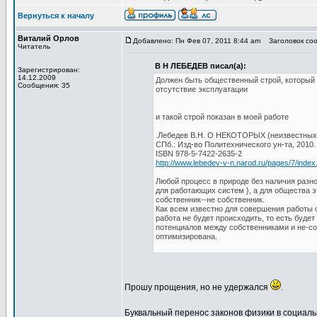
Вернуться к началу
Виталий Орлов
Добавлено: Пн Фев 07, 2011 8:44 am
Заголовок сооб
Читатель
В Н ЛЕБЕДЕВ писал(а):
Зарегистрирован:
14.12.2009
Должен быть общественный строй, который 
Сообщения: 35
отсутствие эксплуатации
и такой строй показан в моей работе
.Лебедев В.Н. О НЕКОТОРЫХ (неизвест
СПб.: Изд-во Политехнического ун-та, 2010.
ISBN 978-5-7422-2635-2
http://www.lebedev-v-n.narod.ru/pages/7/index
Любой процесс в природе без наличия разно
для работающих систем }, а для общества э
собственник--не собственник.
Как всем известно для совершения работы о
работа не будет происходить, то есть буде
потенциалов между собственниками и не-соб
оптимизирована.
Прошу прощения, но не удержался
.
Буквальный перенос законов физики в социальн