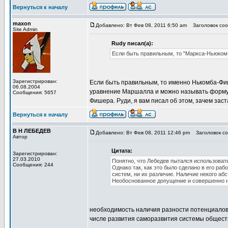
Вернуться к началу
maxon
Добавлено: Вт Фев 08, 2011 6:50 am
Заголовок сооб
Site Admin
Rudy писал(а):
Если быть правильным, то "Маркса-Ньюком
Зарегистрирован:
Если быть правильным, то именно Нькомба-Фи
06.08.2004
уравнение Маршалла и можно называть формул
Сообщения: 5657
Фишера. Руди, я вам писал об этом, зачем зас
Вернуться к началу
В Н ЛЕБЕДЕВ
Добавлено: Вт Фев 08, 2011 12:46 pm
Заголовок соо
Автор
Цитата:
Зарегистрирован:
27.03.2010
Понятно, что Лебедев пытался использоват
Сообщения: 244
Однако так, как это было сделано в его ра
систем, ни их различие. Наличие некого абс
Необоснованное допущение и совершенно н
необходимость наличия разности потенциалов 
числе развития саморазвития системы общество