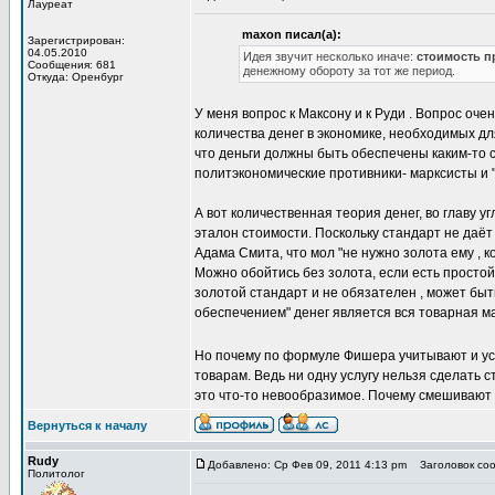
Лауреат
maxon писал(а):
Зарегистрирован:
04.05.2010
Идея звучит несколько иначе:
стоимость п
Сообщения: 681
денежному обороту за тот же период.
Откуда: Оренбург
У меня вопрос к Максону и к Руди . Вопрос оч
количества денег в экономике, необходимых дл
что деньги должны быть обеспечены каким-то 
политэкономические противники- марксисты и "
А вот количественная теория денег, во главу 
эталон стоимости. Поскольку стандарт не даёт
Адама Смита, что мол "не нужно золота ему , к
Можно обойтись без золота, если есть просто
золотой стандарт и не обязателен , может быть
обеспечением" денег является вся товарная м
Но почему по формуле Фишера учитывают и ус
товарам. Ведь ни одну услугу нельзя сделать 
это что-то невообразимое. Почему смешивают
Вернуться к началу
Rudy
Добавлено: Ср Фев 09, 2011 4:13 pm
Заголовок сооб
Политолог