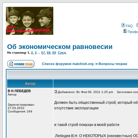
FAQ
Проф
Об экономическом равновесии
На страницу
1
,
2
,
3
...
67
,
68
,
69
След.
Список форумов malchish.org
->
Вопросы теории
Автор
В Н ЛЕБЕДЕВ
Добавлено: Вс Фев 06, 2011 1:25 pm
Заголовок сооб
Автор
Должен быть общественный строй, который обе
Зарегистрирован:
отсутствие эксплуатации
27.03.2010
Сообщения: 244
и такой строй показан в моей работе
.Лебедев В.Н. О НЕКОТОРЫХ (неизвестных