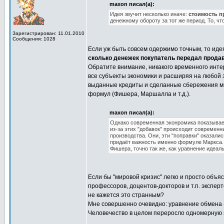
maxon писал(а):
Идея звучит несколько иначе:
стоимость п
денежному обороту за тот же период. То, чт
Зарегистрирован: 11.01.2010
Сообщения: 1028
Если уж быть совсем одержимо точным, то ид
сколько денежек покупатель передал продав
Обратите внимание, никакого временного инте
все субъекты экономики и расширяя на любой 
выданные кредиты и сделанные сбережения мы
формул (Фишера, Маршалла и т.д.).
maxon писал(а):
Однако современная эконромика показывает,
из-за этих "добавок" происходит современн
производства. Они, эти "поправки" оказали
придаёт важность именно формуле Маркса.
Фишера, точно так же, как уравнение идеал
Если бы "мировой кризис" легко и просто объя
профессоров, доцентов-докторов и т.п. эксперт
не кажется это странным?
Мне совершенно очевидно: уравнение обмена -
Человечество в целом переросло одномерную э