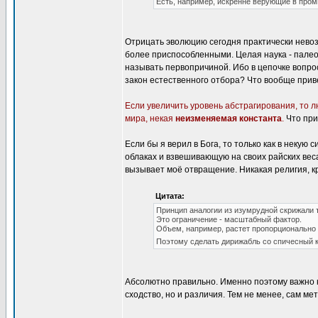
Есть, например, искренне верующие в промы
Отрицать эволюцию сегодня практически невоз
более приспособленными. Целая наука - палео
называть первопричиной. Ибо в цепочке вопрос
закон естественного отбора? Что вообще пр
Если увеличить уровень абстрагирования, то л
мира, некая
неизменяемая константа
.
Что при
Если бы я верил в Бога, то только как в некую
облаках и взвешивающую на своих райских веса
вызывает моё отвращение. Никакая религия, к
Цитата:
Принцип аналогии из изумрудной скрижали 
Это ограничение - масштабный фактор.
Объем, например, растет пропорционально к
Поэтому сделать дирижабль со спичесный к
Абсолютно правильно. Именно поэтому важно к
сходство, но и различия. Тем не менее, сам м