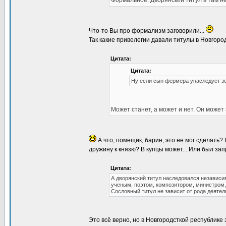
Формальное. Дворянский титул в там не
Что-то Вы про формализм заговорили...
Так какие привелегии давали титулы в Новгоро
Цитата:
Цитата:
Ну если сын фермера унаследует зе
Может станет, а может и нет. Он может
А что, помещик, барин, это не мог сделать?
дружину к князю? В купцы может... Или был за
Цитата:
А дворянский титул наследовался независим
ученым, поэтом, композитором, министром, 
Сословный титул не зависит от рода деятел
Это всё верно, но в Новгородсткой республике 