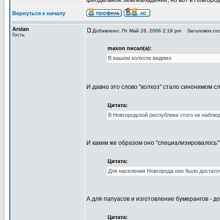
феодальное землевладение, но вот в Новгороде
Вернуться к началу
Arslan
Добавлено: Пт Май 26, 2006 2:19 pm
Заголовок соо
Гость
maxon писал(а):
В вашем колхозе видимо
И давно это слово "колхоз" стало синонимом с
Цитата:
В Новгородской республики этого не наблю
И каким же образом оно "специализировалось"
Цитата:
Для населения Новгорода оно было достато
А для папуасов и изготовление бумерангов - д
Цитата: