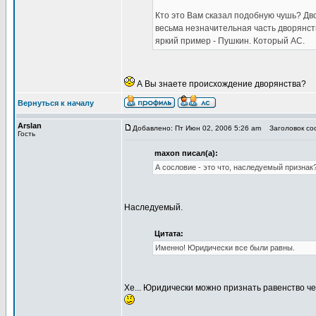
Кто это Вам сказал подобную чушь? Дв
весьма незначительная часть дворянс
яркий пример - Пушкин. Который АС.
А Вы знаете происхождение дворянства?
Вернуться к началу
Arslan
Добавлено: Пт Июн 02, 2006 5:26 am
Заголовок соо
Гость
maxon писал(а):
А сословие - это что, наследуемый признак
Наследуемый.
Цитата:
Именно! Юридически все были равны.
Хе... Юридически можно признать равенство ч