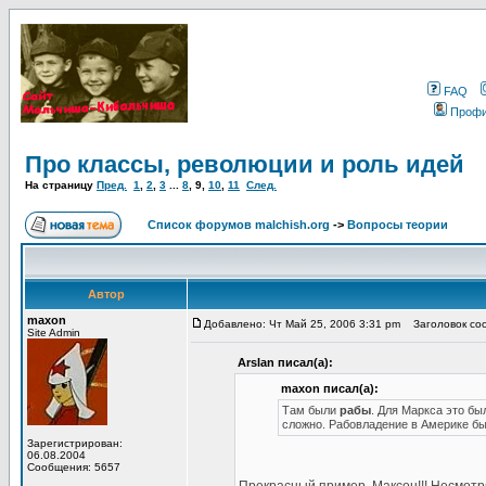
FAQ
Проф
Про классы, революции и роль идей
На страницу
Пред.
1
,
2
,
3
...
8
,
9
,
10
,
11
След.
Список форумов malchish.org
->
Вопросы теории
Автор
maxon
Добавлено: Чт Май 25, 2006 3:31 pm
Заголовок соо
Site Admin
Arslan писал(а):
maxon писал(а):
Там были
рабы
. Для Маркса это б
сложно. Рабовладение в Америке бы
Зарегистрирован:
06.08.2004
Сообщения: 5657