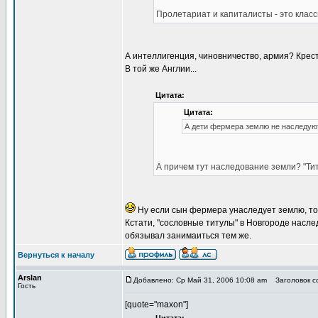
Пролетариат и капиталисты - это класс
А интеллигенция, чиновничество, армия? Крес
В той же Англии...
Цитата:
Цитата:
А дети фермера землю не наследую
А причем тут наследование земли? "Тит
Ну если сын фермера унаследует землю, то
Кстати, "сословные титулы" в Новгороде наслед
обязывал занимаиться тем же.
Вернуться к началу
Arslan
Добавлено: Ср Май 31, 2006 10:08 am
Заголовок со
Гость
[quote="maxon"]