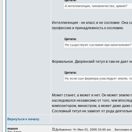
Цитата:
А интеллигенция, чиновничество, армия?
Интеллигенция - не класс и не сословие. Она 
профессию и принадлежность к сословию.
Цитата:
Не существуют сословия при капитализме? Да
Формальное. Дворянский титул в там не дает н
Цитата:
Ну если сын фермера унаследует землю, то
Может станет, а может и нет. Он может землю 
наследовался независимо от того, чем впослед
композитором, министром, а может даже даже к
Сословный титул не зависит от рода деятельн
Вернуться к началу
maxon
Добавлено: Чт Июн 01, 2006 10:40 am
Заголовок со
Site Admin