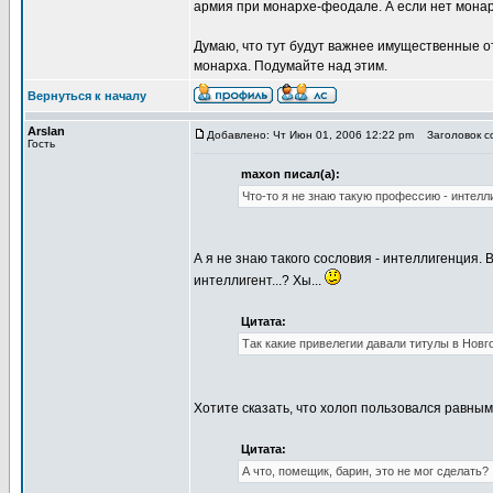
армия при монархе-феодале. А если нет монар
Думаю, что тут будут важнее имущественные о
монарха. Подумайте над этим.
Вернуться к началу
Arslan
Добавлено: Чт Июн 01, 2006 12:22 pm
Заголовок со
Гость
maxon писал(а):
Что-то я не знаю такую профессию - интелли
А я не знаю такого сословия - интеллигенция. 
интеллигент...? Хы...
Цитата:
Так какие привелегии давали титулы в Новг
Хотите сказать, что холоп пользовался равным
Цитата:
А что, помещик, барин, это не мог сделать?