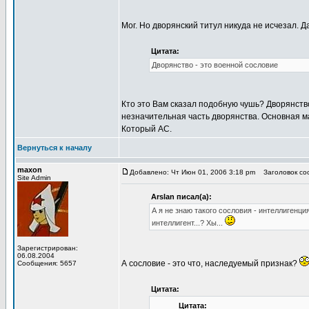
Мог. Но дворянский титул никуда не исчезал. 
Цитата:
Дворянство - это военной сословие
Кто это Вам сказал подобную чушь? Дворянств
незначительная часть дворянства. Основная м
Который АС.
Вернуться к началу
maxon
Добавлено: Чт Июн 01, 2006 3:18 pm
Заголовок соо
Site Admin
Arslan писал(а):
А я не знаю такого сословия - интеллигенци
интеллигент...? Хы...
Зарегистрирован:
06.08.2004
А сословие - это что, наследуемый признак?
Сообщения: 5657
Цитата:
Цитата: