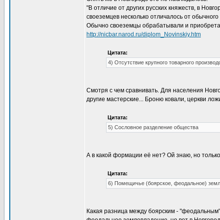
"В отличие от других русских княжеств, в Нов
своеземцев несколько отличалось от обычного
Обычно своеземцы обрабатывали и приобрета
http://nicbar.narod.ru/diplom_Novinskiy.htm
Цитата:
4) Отсутствие крупного товарного производ
Смотря с чем сравнивать. Для населения Новго
другие мастерские... Броню ковали, церкви ложи
Цитата:
5) Сословное разделение общества
А в какой формации её нет? Ой знаю, но только 
Цитата:
6) Помещичье (боярское, феодальное) зем
Какая разница между боярским - "феодальным"