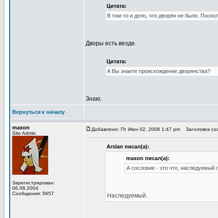
Цитата:
В том-то и дело, что дворян не было. Поско
Дворы есть везде.
Цитата:
А Вы знаете происхождение дворянства?
Знаю.
Вернуться к началу
maxon
Добавлено: Пт Июн 02, 2006 1:47 pm
Заголовок соо
Site Admin
Arslan писал(а):
maxon писал(а):
А сословие - это что, наследуемый 
Зарегистрирован:
06.08.2004
Сообщения: 5657
Наследуемый.