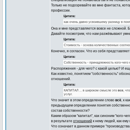
специализация не появилась бы и не появился
Только не подозревайте во мне фантаста, ко
профессии.
Цитата:
как очень давно усвоившему разницу в поня
Она и мне представляется вовсе не сложной. Б
Давайте посмотрим, что нам разжёвывают умн
Цитата:
Стоимость - основа количественных соотн
Конечно, я согласен. Что из себя представляе
Цитата:
Собственность - принадлежность кого-чего 
Распоряжения - для чего? с какой целью? И еще
Как известно, понятием "собственность" обозна
отношений.
Цитата:
КАПИТАЛ ... в широком смысле это
все
, чт
услуг.
Что значит в этом определении слово
всё
, к 
предыдущем определении понятия собственност
состав собственности?
Каким образом "капитал", как синоним "кого-че
в результате
отношений
к нему людей, как ем
Что означает в данном примере "производства т