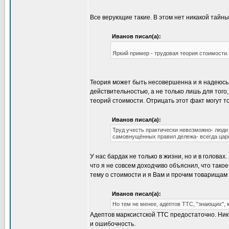
Все верующие такие. В этом нет никакой тайны
Иванов писал(а):
Яркий пример - трудовая теория стоимости.
Теория может быть несовершенна и я надеюсь, 
действительностью, а не только лишь для того
теорий стоимости. Отрицать этот факт могут 
Иванов писал(а):
Труд учесть практически невозможно- люди
самовнущённых правил дележа- всегда цари
У нас бардак не только в жизни, но и в головах
что я не совсем доходчиво объяснил, что такое
тему о стоимости и я Вам и прочим товарищам 
Иванов писал(а):
Но тем не менее, адептов ТТС, "знающих", к
Адептов марксистской ТТС предостаточно. Ник
и ошибочность.