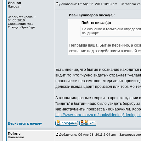
Иванов
Добавлено: Пт Апр 22, 2011 10:13 pm
Заголовок соо
Лауреат
Иван Кулиберов писал(а):
Зарегистрирован:
04.05.2010
Пойнтс писал(а):
Сообщения: 681
Откуда: Оренбург
Но сознание и только оно определея
ландшафт.
Неправда ваша. Бытие первично, а соз
сознание под воздействием внешней с
Есть мнение, что бытие и сознание находится 
видит, то, что "нужно видеть"- отражает "жела
практически невозможно- люди делят произво
дележа- всегда царит произвол или торг. Но те
А вспомним разные теории: о происхождении в
"видеть" в бытии- надо было увидеть борьбу з
как инструменты прогресса - обнаружили. Хоро
http://www.kara-murza.ru/books/ideolog/ideolog.h
Вернуться к началу
Пойнтс
Добавлено: Сб Апр 23, 2011 2:04 am
Заголовок сооб
Политолог