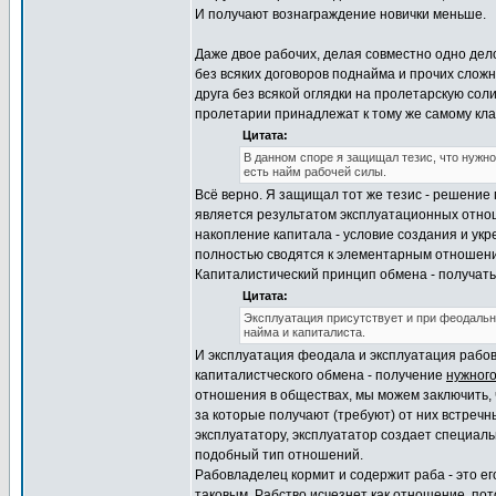
И получают вознаграждение новички меньше.
Даже двое рабочих, делая совместно одно дело,
без всяких договоров поднайма и прочих сложн
друга без всякой оглядки на пролетарскую соли
пролетарии принадлежат к тому же самому кла
Цитата:
В данном споре я защищал тезис, что нужн
есть найм рабочей силы.
Всё верно. Я защищал тот же тезис - решение
является результатом эксплуатационных отнош
накопление капитала - условие создания и ук
полностью сводятся к элементарным отношения
Капиталистический принцип обмена - получать 
Цитата:
Эксплуатация присутствует и при феодальн
найма и капиталиста.
И эксплуатация феодала и эксплуатация рабо
капиталистческого обмена - получение
нужног
отношения в обществах, мы можем заключить, 
за которые получают (требуют) от них встречн
эксплуататору, эксплуататор создает специал
подобный тип отношений.
Рабовладелец кормит и содержит раба - это ег
таковым. Рабство исчезнет как отношение, пот