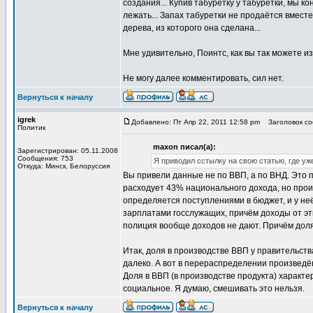
создания... Купив табуретку у табуретки, мы ко
лежать... Запах табуретки не продаётся вместе
дерева, из которого она сделана...
Мне удивительно, Поинтс, как вы так можете и
Не могу далее комментировать, сил нет.
Вернуться к началу
igrek
Добавлено: Пт Апр 22, 2011 12:58 pm
Заголовок соо
Политик
maxon писал(а):
Зарегистрирован: 05.11.2008
Сообщения: 753
Я приводил сстылку на свою статью, где уж
Откуда: Минск, Белоруссия
Вы привели данные не по ВВП, а по ВНД. Это п
расходует 43% национального дохода, но прои
определяется поступлениями в бюджет, и у не
зарплатами госслужащих, причём доходы от эт
полиция вообще доходов не дают. Причём доля
Итак, доля в производстве ВВП у правительств
далеко. А вот в перераспределении произведённ
Доля в ВВП (в производстве продукта) характе
социальное. Я думаю, смешивать это нельзя.
Вернуться к началу