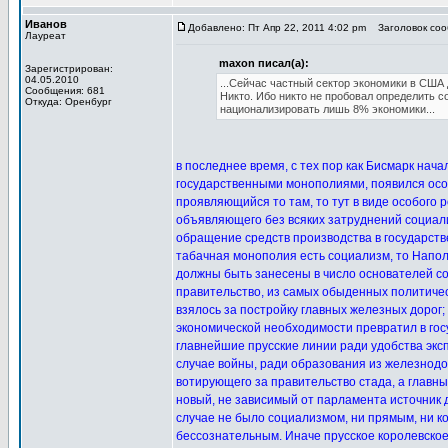
Иванов
Добавлено: Пт Апр 22, 2011 4:02 pm
Заголовок сооб
Лауреат
maxon писал(а):
Зарегистрирован:
04.05.2010
...Сейчас частный сектор экономики в США
Сообщения: 681
Никто. Ибо никто не пробовал определить с
Откуда: Оренбург
национализировать лишь 8% экономики...
в последнее время, с тех пор как Бисмарк нача
государственными монополиями, появился ос
проявляющийся то там, то тут в виде особого 
объявляющего без всяких затруднений социал
обращение средств производства в государств
табачная монополия есть социализм, то Напол
должны быть занесены в число основателей со
правительство, из самых обыденных политиче
взялось за постройку главных железных дорог;
экономической необходимости превратил в го
главнейшие прусские линии ради удобства экс
случае войны, ради образования из железнод
вотирующего за правительство стада, а главны
новый, не зависимый от парламента источник до
случае не было социализмом, ни прямым, ни к
бессознательным. Иначе прусское королевское