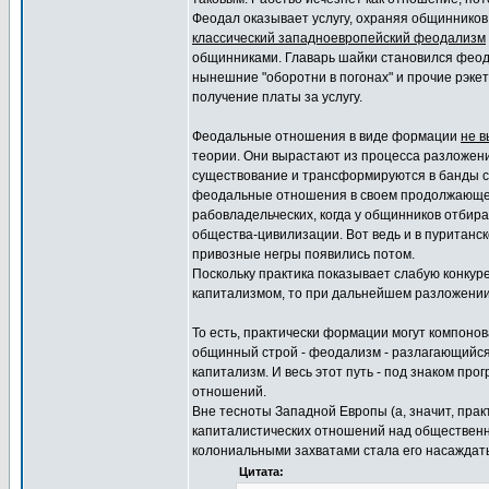
Феодал оказывает услугу, охраняя общинников
классический западноевропейский феодализм
общинниками. Главарь шайки становился феода
нынешние "оборотни в погонах" и прочие рэке
получение платы за услугу.
Феодальные отношения в виде формации
не 
теории. Они вырастают из процесса разложе
существование и трансформируются в банды с 
феодальные отношения в своем продолжающ
рабовладельческих, когда у общинников отбир
общества-цивилизации. Вот ведь и в пуритан
привозные негры появились потом.
Поскольку практика показывает слабую конкур
капитализмом, то при дальнейшем разложени
То есть, практически формации могут компоно
общинный строй - феодализм - разлагающийся
капитализм. И весь этот путь - под знаком п
отношений.
Вне тесноты Западной Европы (а, значит, пра
капиталистических отношений над общественны
колониальными захватами стала его насаждать
Цитата: