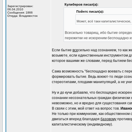
Кулиберов писал(а):
Зарегистрирован:
06.04.2010
Пойнтс писал(а):
Сообщения: 1866
Откуда: Владивосток
Может, всё таки капиталистическое
Всесильно товарищ, ибо бытие определ
пережитки не искореним беспощадно и
Если бытие
все
сильно над сознанием, то как ж
возьмете, если единственным инструментом д
которое вашими же словами, перед бытием бе
Сама возможность "беспощадно воевать с пере
формировать бытие. Ведь воюют-то люди созна
стереотипами, плодами манипуляций, а не уни
Ну и до кучи добавлю, что беспощядно искоре
сознании несознательных граждан физически н
невозможно, но и вредно для сущестования са
В свзяи с этим, мой ответ на вопрос тов.
Ивано
Не только при коммунизме, как общественном 
двигаться вперед благодаря
базовому
противор
капиталистическому (индивидному).