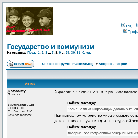
FAQ
Проф
Государство и коммунизм
На страницу
Пред.
1
,
2
,
3
...
7
,
8
,
9
...
29
,
30
,
31
След.
Список форумов malchish.org
->
Вопросы теории
Автор
justsociety
Добавлено: Чт Апр 21, 2011 9:05 pm
Заголовок сооб
Политик
Пойнтс писал(а):
Зарегистрирован:
21.03.2010
Кроме наличия информации должно быть ещ
Сообщения: 740
Откуда: moscow
При нынешнем устройстве мира у каждого есть
детей в школе не учат и т.д. и т.п. В суровой р
Пойнтс писал(а):
Доверие - это когда спиной повернешься и 