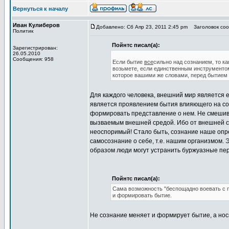
Вернуться к началу
Иван Кулиберов
Добавлено: Сб Апр 23, 2011 2:45 pm
Заголовок сооб
Политик
Пойнтс писал(а):
Зарегистрирован:
26.05.2010
Сообщения: 958
Если бытие
все
сильно над сознанием, то ка
возьмете, если единственным инструментом
которое вашими же словами, перед бытием
Для каждого человека, внешний мир является 
является проявлением бытия влияющего на соз
формировать представление о нем. Не смеши
вызваемым внешней средой. Ибо от внешней с
неоспоримый! Стало быть, сознание наше опр
самосознание о себе, т.е. нашим организмом. 
образом люди могут устранить буржуазные пер
Пойнтс писал(а):
Сама возможность "беспощадно воевать с п
и формировать бытие.
Не сознание меняет и формирует бытие, а нос