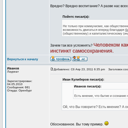
Вредно? Вредно воспитание? А разве нас всех
Пойнтс писал(а):
Не только при коммунизме, как общественн
возможность двигаться вперед благодаря
б
(общественному) и капиталистическому (ин
Человеком ка
Зачем так все усложнять?
инстинкт самосохранения.
Вернуться к началу
Иванов
Добавлено: Сб Апр 23, 2011 6:35 pm
Заголовок сооб
Лауреат
Иван Кулиберов писал(а):
Зарегистрирован:
04.05.2010
Иванов писал(а):
Сообщения: 681
Откуда: Оренбург
Есть мнение, что бытие и сознание 
Ой, что Вы говорите? Есть мнение? А 
Обоснованное. Вы тому пример.