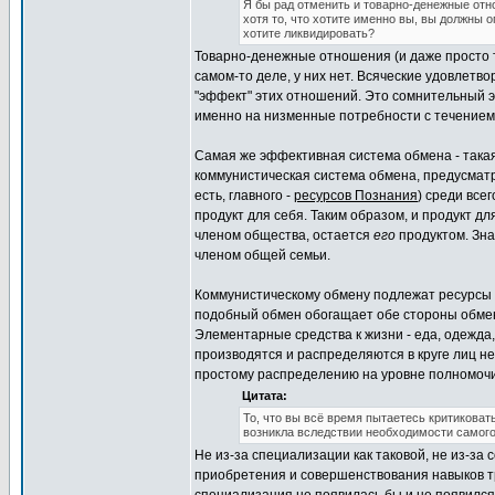
Я бы рад отменить и товарно-денежные отн
хотя то, что хотите именно вы, вы должны
хотите ликвидировать?
Товарно-денежные отношения (и даже просто т
самом-то деле, у них нет. Всяческие удовле
"эффект" этих отношений. Это сомнительный э
именно на низменные потребности с течением
Самая же эффективная система обмена - такая
коммунистическая система обмена, предусматр
есть, главного -
ресурсов Познания
) среди все
продукт для себя. Таким образом, и продукт д
членом общества, остается
его
продуктом. Зна
членом общей семьи.
Коммунистическому обмену подлежат ресурсы п
подобный обмен обогащает обе стороны обмен
Элементарные средства к жизни - еда, одежд
производятся и распределяются в круге лиц не
простому распределению на уровне полномочий
Цитата:
То, что вы всё время пытаетесь критиковат
возникла вследствии необходимости самого 
Не из-за специализации как таковой, не из-за
приобретения и совершенствования навыков тр