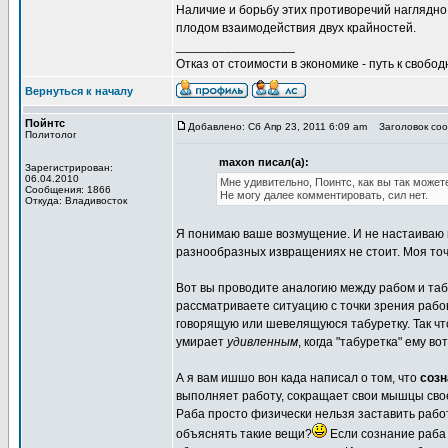
Наличие и борьбу этих противоречий наглядно
плодом взаимодействия двух крайностей.
_________________
Отказ от стоимости в экономике - путь к свобод
Вернуться к началу
Пойнтс
Добавлено: Сб Апр 23, 2011 6:09 am
Заголовок сооб
Политолог
maxon писал(а):
Зарегистрирован:
06.04.2010
Мне удивительно, Поинтс, как вы так может
Сообщения: 1866
Не могу далее комментировать, сил нет.
Откуда: Владивосток
Я понимаю ваше возмущение. И не настаиваю н
разнообразных извращениях не стоит. Моя точ
Вот вы проводите аналогию между рабом и таб
рассматриваете ситуацию с точки зрения рабо
говорящую или шевелящуюся табуретку. Так чт
умирает
удивленным
, когда "табуретка" ему в
А я вам ишшо вон када написал о том, что
созн
выполняет работу, сокращает свои мышцы св
Раба просто физически нельзя заставить рабо
объяснять такие вещи?
Если сознание раба 