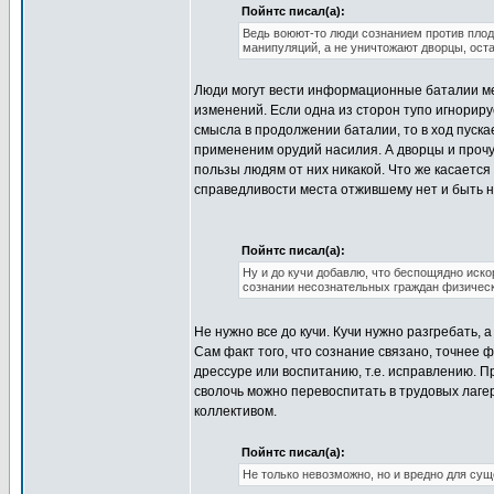
Пойнтс писал(а):
Ведь воюют-то люди сознанием против плод
манипуляций, а не уничтожают дворцы, ост
Люди могут вести информационные баталии меж
изменений. Если одна из сторон тупо игнориру
смысла в продолжении баталии, то в ход пуска
примененим орудий насилия. А дворцы и прочу
пользы людям от них никакой. Что же касается
справедливости места отжившему нет и быть н
Пойнтс писал(а):
Ну и до кучи добавлю, что беспощядно иск
сознании несознательных граждан физическ
Не нужно все до кучи. Кучи нужно разгребать, 
Сам факт того, что сознание связано, точнее 
дрессуре или воспитанию, т.е. исправлению. П
сволочь можно перевоспитать в трудовых лагер
коллективом.
Пойнтс писал(а):
Не только невозможно, но и вредно для сущ