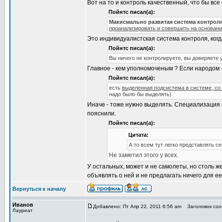
Вот на то и контроль качественный, что бы вс
Пойнтс писал(а):
Макисмально развитая система контрол
проанализировать и совершить на основан
Это индивидуалистская система контроля, когд
Пойнтс писал(а):
Вы ничего не контролируете, вы доверяете
Главное - кем уполномоченым ? Если народом -
Пойнтс писал(а):
есть
выделенная подсистема в системе, со
надо было бы выделять)
Иначе - тоже нужно выделять. Специализация эт
пояснили.
Пойнтс писал(а):
Цитата:
А то всем тут легко представлять 
Не заметил этого у всех.
У остальных, может и не самолеты, но столь ж
объявлять о ней и не предлагать ничего для ее
Вернуться к началу
Иванов
Добавлено: Пт Апр 22, 2011 6:56 am
Заголовок сооб
Лауреат