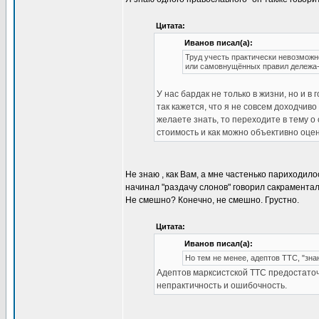
Цитата:
Иванов писал(а):
Труд учесть практически невозможн
или самовнущённых правил дележа- 
У нас бардак не только в жизни, но и в
так кажется, что я не совсем доходчиво
желаете знать, то переходите в тему о
стоимость и как можно объективно оцен
Не знаю , как Вам, а мне частенько париходилос
начинал "раздачу слонов" говорил сакрамента
Не смешно? Конечно, не смешно. Грустно.
Цитата:
Иванов писал(а):
Но тем не менее, адептов ТТС, "зна
Адептов марксистской ТТС предостаточ
непрактичность и ошибочность.