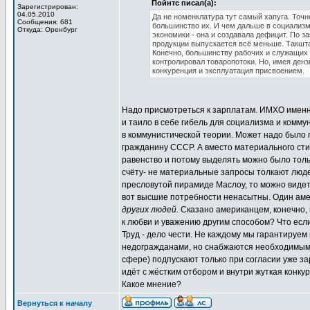
Пойнтс писал(а):
Зарегистрирован:
04.05.2010
Да не номенклатура тут самый хапуга. Точн
Сообщения: 681
большинство их. И чем дальше в социализм,
Откуда: Оренбург
экономики - она и создавала дефицит. По з
продукции выпускается всё меньше. Такшта
Конечно, большинству рабочих и служащих д
контролировал товаропотоки. Но, имея денз
конкуренция и эксплуатация присвоением.
Надо присмотреться к зарплатам. ИМХО именно
и таило в себе гибель для социализма и комму
в коммунистической теории. Может надо было
гражданину СССР. А вместо материального сти
равенство и потому выделять можно было толь
счёту- не материальные запросы толкают людей
пресловутой пирамиде Маслоу, то можно видет
вот высшие потребности ненасытны. Один аме
других людей.
Сказано американцем, конечно, н
к любви и уважению другим способом? Что если 
Труд - дело чести. Не каждому мы гарантируем
недогражданами, но снабжаются необходимыми 
сфере) подпускают только при согласии уже з
идёт с жёстким отбором и внутри жуткая конкур
Какое мнение?
Вернуться к началу