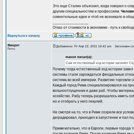
Это еще Сталин объяснил, когда говорил о со
другим специальностям и профессиям.
Челове
сомнительные идеи и чтоб не возникало в об
_________________
Отказ от стоимости в экономике - путь к свобод
Вернуться к началу
Фикрет
Добавлено: Пт Апр 22, 2011 10:42 am
Заголовок соо
Гость
maxon писал(а):
Сам естественный ход истории загоняет СШ
Почему тогда естественный ход истории завел 
системы стали зарождаться феодальные отнош
система во всей империи. Развитию торговли 
Каждый город Рима специализировался на про
вольноотпущенник и даже раб. Чтобы материал
хозяйство. Рабу теперь разрешалось иметь соб
но и отобрать у него пекулий.
Не смотря на то, что в Риме созрели все усл
деградировал, приходил в запустение и пал по
Примечательно, что в Европе, первые города та
после падения Рима. После падения Рима мы н