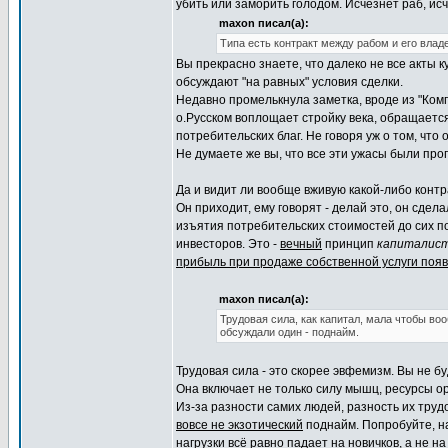
убить или заморить голодом. Исчезнет раб, ис
maxon писал(а):
Типа есть контракт между рабом и его владе
Вы прекрасно знаете, что далеко не все акты
обсуждают "на равных" условия сделки.
Недавно промелькнула заметка, вроде из "Комп
о.Русском воплощает стройку века, обращается
потребительских благ. Не говоря уж о том, чт
Не думаете же вы, что все эти ужасы были про
Да и видит ли вообще вживую какой-либо конт
Он приходит, ему говорят - делай это, он сдела
изъятия потребительских стоимостей до сих п
инвесторов. Это -
вечный
принцип
капиталист
прибыль при продаже собственной услуги поя
maxon писал(а):
Трудовая сила, как капитал, мала чтобы во
обсуждали один - поднайм.
Трудовая сила - это скорее эвфемизм. Вы не б
Она включает не только силу мышц, ресурсы о
Из-за разности самих людей, разность их труд
вовсе не экзотический
поднайм. Попробуйте, нап
нагрузки всё равно падает на новичков, а не на