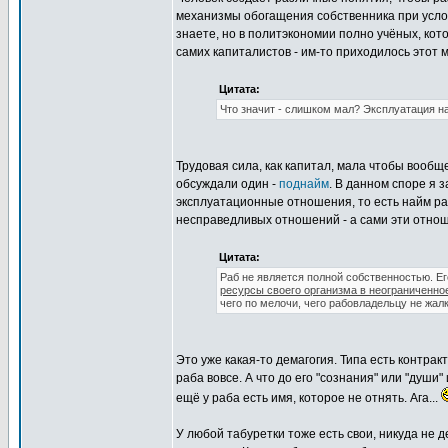
механизмы обогащения собственника при усл
знаете, но в политэкономии полно учёных, кот
самих капиталистов - им-то приходилось этот м
Цитата:
Что значит - слишком мал? Эксплуатация на
Трудовая сила, как капитал, мала чтобы вообщ
обсуждали один -
поднайм
. В данном споре я 
эксплуатационные отношения, то есть найм раб
несправедливых отношений - а сами эти отно
Цитата:
Раб не является полной собственностью. Е
ресурсы своего организма в неограниченно
чего по мелочи, чего рабовладельцу не жал
Это уже какая-то демагогия. Типа есть контрак
раба вовсе. А что до его "сознания" или "души"
ещё у раба есть имя, которое не отнять. Ага...
У любой табуретки тоже есть свои, никуда не д