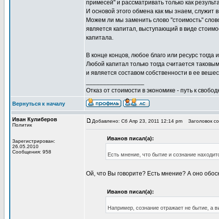
примесей" и рассматривать только как результ
И основой этого обмена как мы знаем, служит 
Можем ли мы заменить слово "стоимость" слов
является капитал, выступающий в виде стоимос
капитала.
В конце концов, любое благо или ресурс тогда 
Любой капитал только тогда считается таковым,
и является составом собственности в ее веше
_________________
Отказ от стоимости в экономике - путь к свобод
Вернуться к началу
Иван Кулиберов
Добавлено: Сб Апр 23, 2011 12:14 pm
Заголовок соо
Политик
Иванов писал(а):
Зарегистрирован:
26.05.2010
Сообщения: 958
Есть мнение, что бытие и сознание находит
Ой, что Вы говорите? Есть мнение? А оно обос
Иванов писал(а):
Например, сознание отражает не бытие, а ви