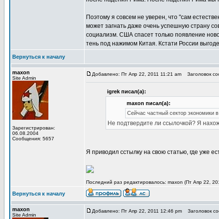
Поэтому я совсем не уверен, что "сам естеств
может загнать даже очень успешную страну сов
социализм. США спасет только появление ново
тень под нажимом Китая. Кстати России выгоде
Вернуться к началу
maxon
Добавлено: Пт Апр 22, 2011 11:21 am
Заголовок соо
Site Admin
igrek писал(а):
maxon писал(а):
Сейчас частный сектор экономики 
Не подтвердите ли ссылочкой? Я нахо
Зарегистрирован:
06.08.2004
Сообщения: 5657
Я приводил сстылку на свою статью, где уже ес
Последний раз редактировалось: maxon (Пт Апр 22, 201
Вернуться к началу
maxon
Добавлено: Пт Апр 22, 2011 12:46 pm
Заголовок соо
Site Admin