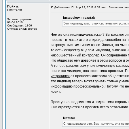
Пойнтс
Добавлено: Пт Апр 22, 2011 8:32 am
Заголовок сооб
Политолог
justsociety писал(а):
Зарегистрирован:
06.04.2010
Это индивидуалистская система контроля, к
Сообщения: 1866
Откуда: Владивосток
Чем же она индивидуалистская? Вы рассмотрит
просто - в глазах этого индивида способен на
затронутым этим типом вовсе. Значит, по мысл
то есть, обществу в целом. Индивид, выясняя н
как общественный контролер. Он соврешенно п
что общество ему доверяет в этом вопросе и о
А теперь рассмотрим уполномоченную систему 
появится милиция, она этого типа проверит. П
устранился
от процесса контроля общественной
это индивид теперь может узнать только у мил
информацию профессионально. Потому что не м
ловит.
Преступная подсистема и подсистема охраны пр
Они ограждаются от проблем всего остального
Цитата:
Специализация это. Вам, конечно, она не нр