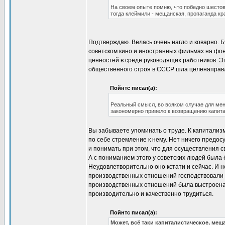
На своем опыте помню, что победно шестова
тогда клеймили - мещанская, пропаганда кр
Подтверждаю. Велась очень нагло и коварно. 
советском кино и иностранных фильмах на фон
ценностей в среде руководящих работников. Э
общественного строя в СССР шла целенаправле
Пойнтс писал(а):
Реальный смысл, во всяком случае для меня
закономерно привело к возвращению капита
Вы забываете упоминать о труде. К капитализ
по себе стремление к нему. Нет ничего предос
и понимать при этом, что для осуществления 
А с пониманием этого у советских людей была 
Неудовлетворительно оно кстати и сейчас. И н
производственных отношений господствовали к
производственных отношений была выстроена 
производительно и качественно трудиться.
Пойнтс писал(а):
Может, всё таки капиталистическое, ме