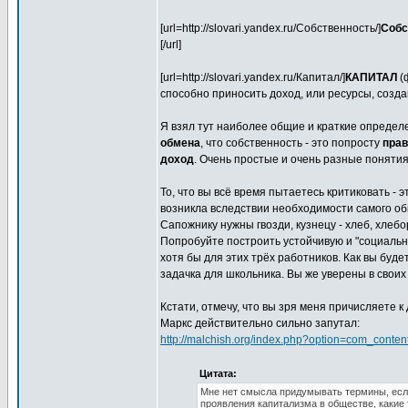
[url=http://slovari.yandex.ru/Собственность/]
Собс
[/url]
[url=http://slovari.yandex.ru/Капитал/]
КАПИТАЛ
(
способно приносить доход, или ресурсы, создан
Я взял тут наиболее общие и краткие определе
обмена
, что собственность - это попросту
прав
доход
. Очень простые и очень разные понятия
То, что вы всё время пытаетесь критиковать -
возникла вследствии необходимости самого об
Сапожнику нужны гвозди, кузнецу - хлеб, хлеб
Попробуйте построить устойчивую и "социаль
хотя бы для этих трёх работников. Как вы буде
задачка для школьника. Вы же уверены в своих
Кстати, отмечу, что вы зря меня причисляете 
Маркс действительно сильно запутал:
http://malchish.org/index.php?option=com_conte
Цитата:
Мне нет смысла придумывать термины, есл
проявления капитализма в обществе, какие