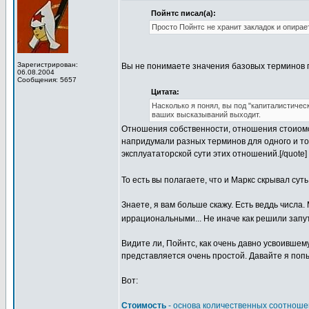
Пойнтс писал(а):
Просто Пойнтс не хранит закладок и опирае
Зарегистрирован:
Вы не понимаете значения базовых терминов 
06.08.2004
Сообщения: 5657
Цитата:
Насколько я понял, вы под "капиталистич
ваших высказываний выходит.
Отношения собственности, отношения стоиомст
напридумали разных терминов для одного и тог
эксплуататорской сути этих отношений.[/quote]
То есть вы полагаете, что и Маркс скрывал су
Знаете, я вам больше скажу. Есть веддь числа
иррациональными... Не иначе как решили запу
Видите ли, Пойнтс, как очень давно усвоившем
представляется очень простой. Давайте я поп
Вот:
Стоимость
- основа количественных соотноше