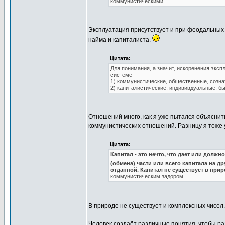
коммунистическими.
Эксплуатация присутствует и при феодальных 
найма и капиталиста.
Цитата:
Для понимания, а значит, искоренения эксп
системе -
1) коммунистические, общественные, созна
2) капиталистические, индививдуальные, б
Отношений много, как я уже пытался объяснить
коммунистических отношений. Разницу я тоже
Цитата:
Капитал - это нечто, что дает или долж
(обмена) части или всего капитала на д
отданной. Капитал не существует в прир
коммунистическим задором.
В природе не существует и комплексных чисел
Человек создаёт различные понятия, чтобы ра