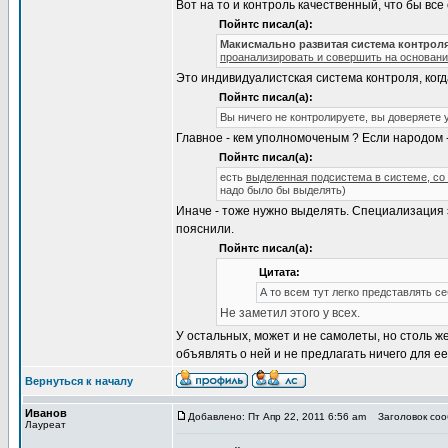
Вот на то и контроль качественный, что бы вс
Пойнтс писал(а):
Макисмально развитая система контрол
проанализировать и совершить на основан
Это индивидуалистская система контроля, когд
Пойнтс писал(а):
Вы ничего не контролируете, вы доверяете
Главное - кем уполномоченым ? Если народом -
Пойнтс писал(а):
есть
выделенная подсистема в системе, со
надо было бы выделять)
Иначе - тоже нужно выделять. Специализация эт
пояснили.
Пойнтс писал(а):
Цитата:
А то всем тут легко представлять 
Не заметил этого у всех.
У остальных, может и не самолеты, но столь ж
объявлять о ней и не предлагать ничего для ее
Вернуться к началу
Иванов
Добавлено: Пт Апр 22, 2011 6:56 am
Заголовок сооб
Лауреат