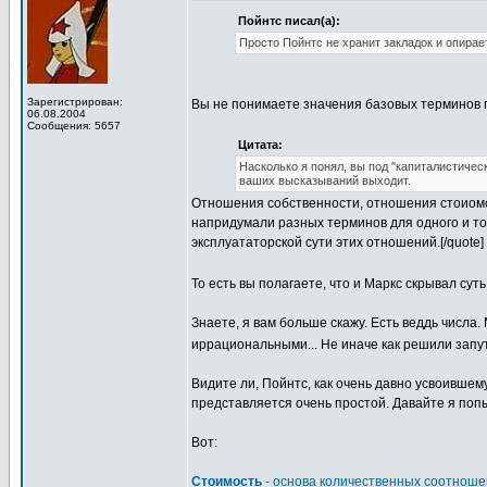
Пойнтс писал(а):
Просто Пойнтс не хранит закладок и опирае
Зарегистрирован:
Вы не понимаете значения базовых терминов 
06.08.2004
Сообщения: 5657
Цитата:
Насколько я понял, вы под "капиталистич
ваших высказываний выходит.
Отношения собственности, отношения стоиомст
напридумали разных терминов для одного и тог
эксплуататорской сути этих отношений.[/quote]
То есть вы полагаете, что и Маркс скрывал су
Знаете, я вам больше скажу. Есть веддь числа
иррациональными... Не иначе как решили запу
Видите ли, Пойнтс, как очень давно усвоившем
представляется очень простой. Давайте я поп
Вот:
Стоимость
- основа количественных соотноше