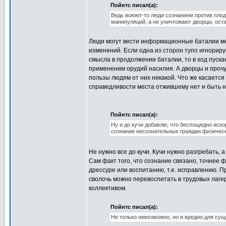
Пойнтс писал(а):
Ведь воюют-то люди сознанием против плод
манипуляций, а не уничтожают дворцы, ост
Люди могут вести информационные баталии меж
изменений. Если одна из сторон тупо игнориру
смысла в продолжении баталии, то в ход пуска
примененим орудий насилия. А дворцы и прочу
пользы людям от них никакой. Что же касается
справедливости места отжившему нет и быть н
Пойнтс писал(а):
Ну и до кучи добавлю, что беспощядно иск
сознании несознательных граждан физическ
Не нужно все до кучи. Кучи нужно разгребать, 
Сам факт того, что сознание связано, точнее 
дрессуре или воспитанию, т.е. исправлению. П
сволочь можно перевоспитать в трудовых лагер
коллективом.
Пойнтс писал(а):
Не только невозможно, но и вредно для сущ