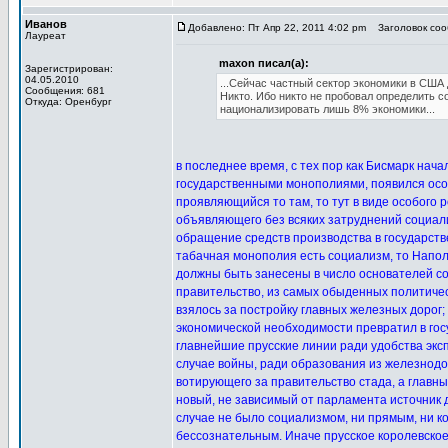
Иванов
Добавлено: Пт Апр 22, 2011 4:02 pm
Заголовок сооб
Лауреат
maxon писал(а):
Зарегистрирован:
04.05.2010
...Сейчас частный сектор экономики в США
Сообщения: 681
Никто. Ибо никто не пробовал определить с
Откуда: Оренбург
национализировать лишь 8% экономики...
в последнее время, с тех пор как Бисмарк нача
государственными монополиями, появился ос
проявляющийся то там, то тут в виде особого 
объявляющего без всяких затруднений социал
обращение средств производства в государств
табачная монополия есть социализм, то Напол
должны быть занесены в число основателей со
правительство, из самых обыденных политиче
взялось за постройку главных железных дорог;
экономической необходимости превратил в го
главнейшие прусские линии ради удобства экс
случае войны, ради образования из железнод
вотирующего за правительство стада, а главны
новый, не зависимый от парламента источник до
случае не было социализмом, ни прямым, ни к
бессознательным. Иначе прусское королевское