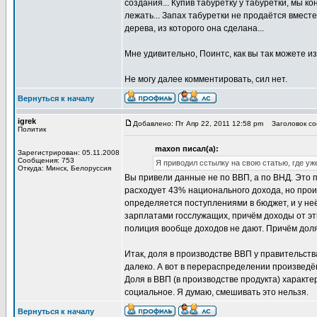
создания... Купив табуретку у табуретки, мы ко
лежать... Запах табуретки не продаётся вместе
дерева, из которого она сделана...
Мне удивительно, Поинтс, как вы так можете и
Не могу далее комментировать, сил нет.
Вернуться к началу
igrek
Добавлено: Пт Апр 22, 2011 12:58 pm
Заголовок соо
Политик
maxon писал(а):
Зарегистрирован: 05.11.2008
Сообщения: 753
Я приводил сстылку на свою статью, где уж
Откуда: Минск, Белоруссия
Вы привели данные не по ВВП, а по ВНД. Это п
расходует 43% национального дохода, но прои
определяется поступлениями в бюджет, и у не
зарплатами госслужащих, причём доходы от эт
полиция вообще доходов не дают. Причём доля
Итак, доля в производстве ВВП у правительств
далеко. А вот в перераспределении произведённ
Доля в ВВП (в производстве продукта) характе
социальное. Я думаю, смешивать это нельзя.
Вернуться к началу