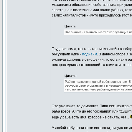
механизмы обогащения собственника при усл
знаете, но в политэкономии полно учёных, кот
самих капиталистов - им-то приходилось этот м
Цитата:
Что значит - слишком мал? Эксплуатация на
Трудовая сила, как капитал, мала чтобы вообщ
обсуждали один -
поднайм
. В данном споре я 
эксплуатационные отношения, то есть найм раб
несправедливых отношений - а сами эти отно
Цитата:
Раб не является полной собственностью. Е
ресурсы своего организма в неограниченно
чего по мелочи, чего рабовладельцу не жал
Это уже какая-то демагогия. Типа есть контрак
раба вовсе. А что до его "сознания" или "души"
ещё у раба есть имя, которое не отнять. Ага...
У любой табуретки тоже есть свои, никуда не д