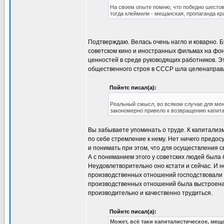
На своем опыте помню, что победно шестова
тогда клеймили - мещанская, пропаганда кр
Подтверждаю. Велась очень нагло и коварно. 
советском кино и иностранных фильмах на фон
ценностей в среде руководящих работников. Э
общественного строя в СССР шла целенаправле
Пойнтс писал(а):
Реальный смысл, во всяком случае для меня
закономерно привело к возвращению капита
Вы забываете упоминать о труде. К капитализ
по себе стремление к нему. Нет ничего предос
и понимать при этом, что для осуществления 
А с пониманием этого у советских людей была 
Неудовлетворительно оно кстати и сейчас. И н
производственных отношений господствовали к
производственных отношений была выстроена 
производительно и качественно трудиться.
Пойнтс писал(а):
Может, всё таки капиталистическое, ме