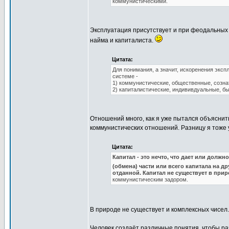
коммунистическими.
Эксплуатация присутствует и при феодальных 
найма и капиталиста.
Цитата:
Для понимания, а значит, искоренения эксп
системе -
1) коммунистические, общественные, созна
2) капиталистические, индививдуальные, б
Отношений много, как я уже пытался объяснить
коммунистических отношений. Разницу я тоже
Цитата:
Капитал - это нечто, что дает или долж
(обмена) части или всего капитала на д
отданной. Капитал не существует в прир
коммунистическим задором.
В природе не существует и комплексных чисел
Человек создаёт различные понятия, чтобы ра