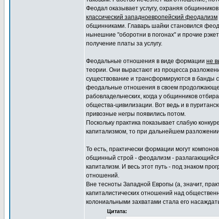
Феодал оказывает услугу, охраняя общинников
классический западноевропейский феодализм
общинниками. Главарь шайки становился феода
нынешние "оборотни в погонах" и прочие рэке
получение платы за услугу.
Феодальные отношения в виде формации
не 
теории. Они вырастают из процесса разложе
существование и трансформируются в банды с 
феодальные отношения в своем продолжающ
рабовладельческих, когда у общинников отбир
общества-цивилизации. Вот ведь и в пуритан
привозные негры появились потом.
Поскольку практика показывает слабую конкур
капитализмом, то при дальнейшем разложени
То есть, практически формации могут компоно
общинный строй - феодализм - разлагающийся
капитализм. И весь этот путь - под знаком п
отношений.
Вне тесноты Западной Европы (а, значит, пра
капиталистических отношений над общественны
колониальными захватами стала его насаждать
Цитата: