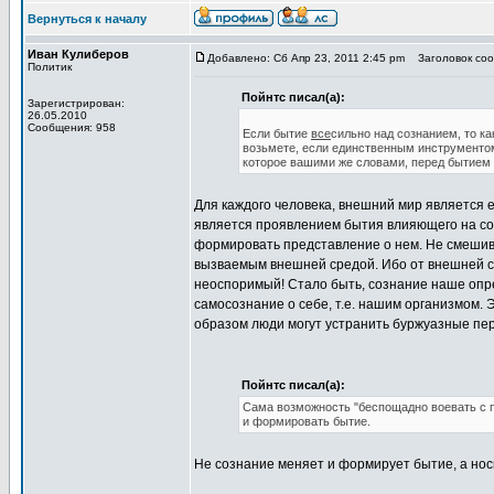
Вернуться к началу
Иван Кулиберов
Добавлено: Сб Апр 23, 2011 2:45 pm
Заголовок сооб
Политик
Пойнтс писал(а):
Зарегистрирован:
26.05.2010
Сообщения: 958
Если бытие
все
сильно над сознанием, то ка
возьмете, если единственным инструментом
которое вашими же словами, перед бытием
Для каждого человека, внешний мир является 
является проявлением бытия влияющего на соз
формировать представление о нем. Не смеши
вызваемым внешней средой. Ибо от внешней с
неоспоримый! Стало быть, сознание наше опр
самосознание о себе, т.е. нашим организмом. 
образом люди могут устранить буржуазные пер
Пойнтс писал(а):
Сама возможность "беспощадно воевать с п
и формировать бытие.
Не сознание меняет и формирует бытие, а нос