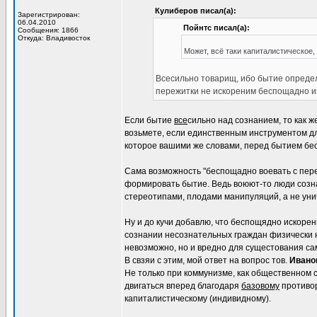
Кулиберов писал(а):
Зарегистрирован:
06.04.2010
Пойнтс писал(а):
Сообщения: 1866
Откуда: Владивосток
Может, всё таки капиталистическое
Всесильно товарищ, ибо бытие определ
пережитки не искореним беспощадно и
Если бытие
все
сильно над сознанием, то как ж
возьмете, если единственным инструментом д
которое вашими же словами, перед бытием бе
Сама возможность "беспощадно воевать с пере
формировать бытие. Ведь воюют-то люди созна
стереотипами, плодами манипуляций, а не уни
Ну и до кучи добавлю, что беспощядно искоре
сознании несознательных граждан физически н
невозможно, но и вредно для сущестования са
В свзяи с этим, мой ответ на вопрос тов.
Ивано
Не только при коммунизме, как общественном 
двигаться вперед благодаря
базовому
противор
капиталистическому (индивидному).