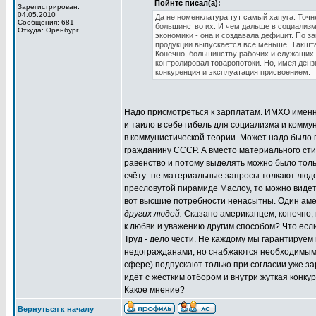
Пойнтс писал(а):
Зарегистрирован:
04.05.2010
Да не номенклатура тут самый хапуга. Точн
Сообщения: 681
большинство их. И чем дальше в социализм,
Откуда: Оренбург
экономики - она и создавала дефицит. По з
продукции выпускается всё меньше. Такшта
Конечно, большинству рабочих и служащих д
контролировал товаропотоки. Но, имея денз
конкуренция и эксплуатация присвоением.
Надо присмотреться к зарплатам. ИМХО именно
и таило в себе гибель для социализма и комму
в коммунистической теории. Может надо было
гражданину СССР. А вместо материального сти
равенство и потому выделять можно было толь
счёту- не материальные запросы толкают людей
пресловутой пирамиде Маслоу, то можно видет
вот высшие потребности ненасытны. Один аме
других людей.
Сказано американцем, конечно, н
к любви и уважению другим способом? Что если 
Труд - дело чести. Не каждому мы гарантируем
недогражданами, но снабжаются необходимыми 
сфере) подпускают только при согласии уже з
идёт с жёстким отбором и внутри жуткая конкур
Какое мнение?
Вернуться к началу