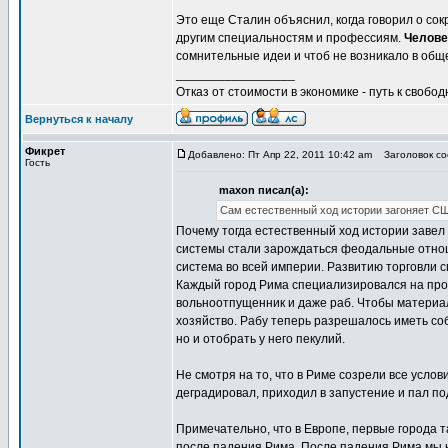
Это еще Сталин объяснил, когда говорил о со
другим специальностям и профессиям.
Челове
сомнительные идеи и чтоб не возникало в об
_________________
Отказ от стоимости в экономике - путь к свобод
Вернуться к началу
Фикрет
Добавлено: Пт Апр 22, 2011 10:42 am
Заголовок соо
Гость
maxon писал(а):
Сам естественный ход истории загоняет СШ
Почему тогда естественный ход истории завел 
системы стали зарождаться феодальные отнош
система во всей империи. Развитию торговли 
Каждый город Рима специализировался на про
вольноотпущенник и даже раб. Чтобы материал
хозяйство. Рабу теперь разрешалось иметь соб
но и отобрать у него пекулий.
Не смотря на то, что в Риме созрели все усл
деградировал, приходил в запустение и пал по
Примечательно, что в Европе, первые города та
после падения Рима. После падения Рима мы н