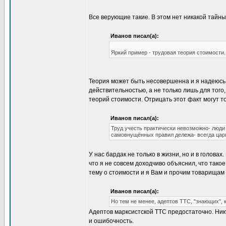
Все верующие такие. В этом нет никакой тайны
Иванов писал(а):
Яркий пример - трудовая теория стоимости.
Теория может быть несовершенна и я надеюсь, 
действительностью, а не только лишь для того
теорий стоимости. Отрицать этот факт могут 
Иванов писал(а):
Труд учесть практически невозможно- люди
самовнущённых правил дележа- всегда цари
У нас бардак не только в жизни, но и в головах
что я не совсем доходчиво объяснил, что такое
тему о стоимости и я Вам и прочим товарищам 
Иванов писал(а):
Но тем не менее, адептов ТТС, "знающих", к
Адептов марксистской ТТС предостаточно. Ник
и ошибочность.