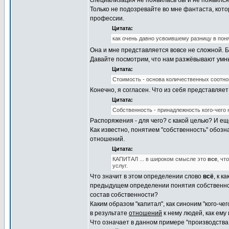
специализация не появилась бы и не появился
Только не подозревайте во мне фантаста, ко
профессии.
Цитата:
как очень давно усвоившему разницу в поня
Она и мне представляется вовсе не сложной. Б
Давайте посмотрим, что нам разжёвывают умн
Цитата:
Стоимость - основа количественных соотн
Конечно, я согласен. Что из себя представляе
Цитата:
Собственность - принадлежность кого-чего 
Распоряжения - для чего? с какой целью? И еще
Как известно, понятием "собственность" обозна
отношений.
Цитата:
КАПИТАЛ ... в широком смысле это
все
, чт
услуг.
Что значит в этом определении слово
всё
, к 
предыдущем определении понятия собственност
состав собственности?
Каким образом "капитал", как синоним "кого-че
в результате
отношений
к нему людей, как ем
Что означает в данном примере "производства т