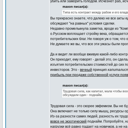
убить или заморить голодом. Исчезнет раб, ис
maxon писал(а):
Типа есть контракт между рабом и его владе
Вы прекрасно знаете, что далеко не все акты
обсуждают "на равных" условия сделки.
Недавно промелькнула заметка, вроде из "Комп
о.Русском воплощает стройку века, обращается
потребительских благ. Не говоря уж о том, чт
Не думаете же вы, что все эти ужасы были про
Да и видит ли вообще вживую какой-либо конт
Он приходит, ему говорят - делай это, он сдела
изъятия потребительских стоимостей до сих п
инвесторов. Это -
вечный
принцип
капиталист
прибыль при продаже собственной услуги поя
maxon писал(а):
Трудовая сила, как капитал, мала чтобы во
обсуждали один - поднайм.
Трудовая сила - это скорее эвфемизм. Вы не б
Она включает не только силу мышц, ресурсы о
Из-за разности самих людей, разность их труд
вовсе не экзотический
поднайм. Попробуйте, нап
нагрузки всё равно падает на новичков, а не на