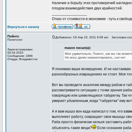
Наличие и борьбу этих противоречий наглядно
плодом взаимодействия двух крайностей.
_________________
Отказ от стоимости в экономике - путь к свобод
Вернуться к началу
Пойнтс
Добавлено: Сб Апр 23, 2011 6:09 am
Заголовок сооб
Политолог
maxon писал(а):
Зарегистрирован:
06.04.2010
Мне удивительно, Поинтс, как вы так может
Сообщения: 1866
Не могу далее комментировать, сил нет.
Откуда: Владивосток
Я понимаю ваше возмущение. И не настаиваю н
разнообразных извращениях не стоит. Моя точ
Вот вы проводите аналогию между рабом и таб
рассматриваете ситуацию с точки зрения рабо
говорящую или шевелящуюся табуретку. Так чт
умирает
удивленным
, когда "табуретка" ему в
А я вам ишшо вон када написал о том, что
созн
выполняет работу, сокращает свои мышцы св
Раба просто физически нельзя заставить рабо
объяснять такие вещи?
Если сознание раба 