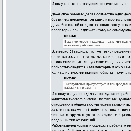
И получают вознаграждение новички меньше.
Даже двое рабочих, делая совместно одно дело,
без всяких договоров поднайма и прочих сложн
друга без всякой оглядки на пролетарскую соли
пролетарии принадлежат к тому же самому кла
Цитата:
В данном споре я защищал тезис, что нужн
есть найм рабочей силы.
Всё верно. Я защищал тот же тезис - решение
является результатом эксплуатационных отнош
накопление капитала - условие создания и ук
полностью сводятся к элементарным отношения
Капиталистический принцип обмена - получать 
Цитата:
Эксплуатация присутствует и при феодальн
найма и капиталиста.
И эксплуатация феодала и эксплуатация рабо
капиталистческого обмена - получение
нужног
отношения в обществах, мы можем заключить, 
за которые получают (требуют) от них встречн
эксплуататору, эксплуататор создает специал
подобный тип отношений.
Рабовладелец кормит и содержит раба - это ег
таковым. Рабство исчезнет как отношение, пот