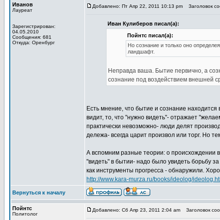
Иванов
Добавлено: Пт Апр 22, 2011 10:13 pm
Заголовок соо
Лауреат
Иван Кулиберов писал(а):
Зарегистрирован:
04.05.2010
Пойнтс писал(а):
Сообщения: 681
Откуда: Оренбург
Но сознание и только оно определея
ландшафт.
Неправда ваша. Бытие первично, а соз
сознание под воздействием внешней с
Есть мнение, что бытие и сознание находится 
видит, то, что "нужно видеть"- отражает "жела
практически невозможно- люди делят произво
дележа- всегда царит произвол или торг. Но те
А вспомним разные теории: о происхождении в
"видеть" в бытии- надо было увидеть борьбу з
как инструменты прогресса - обнаружили. Хоро
http://www.kara-murza.ru/books/ideolog/ideolog.h
Вернуться к началу
Пойнтс
Добавлено: Сб Апр 23, 2011 2:04 am
Заголовок сооб
Политолог