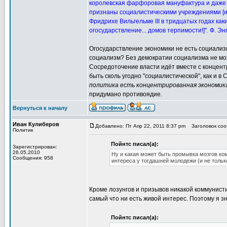
королевская фарфоровая мануфактура и даже
признаны социалистическими учреждениями [и
Фридрихе Вильгельме III в тридцатых годах как
огосударствление... домов терпимости!]". Ф. Э
Огосударствление экономики не есть социализм
социализм? Без демократии социализма не мож
Сосредоточение власти идёт вместе с концент
быть сколь угодно "социалистической", как и в 
политика есть концентрированная экономик
придумано противоядие.
Вернуться к началу
Иван Кулиберов
Добавлено: Пт Апр 22, 2011 8:37 pm
Заголовок сооб
Политик
Пойнтс писал(а):
Зарегистрирован:
26.05.2010
Ну и какая может быть промывка мозгов ко
Сообщения: 958
интереса у тогдашней молодежи (и не тольк
Кроме лозунгов и призывов никакой коммунист
самый что ни есть живой интерес. Поэтому я з
Пойнтс писал(а):