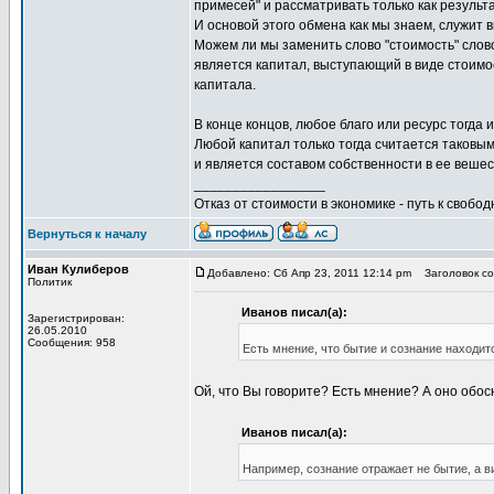
примесей" и рассматривать только как результ
И основой этого обмена как мы знаем, служит 
Можем ли мы заменить слово "стоимость" слов
является капитал, выступающий в виде стоимос
капитала.
В конце концов, любое благо или ресурс тогда 
Любой капитал только тогда считается таковым,
и является составом собственности в ее веше
_________________
Отказ от стоимости в экономике - путь к свобод
Вернуться к началу
Иван Кулиберов
Добавлено: Сб Апр 23, 2011 12:14 pm
Заголовок соо
Политик
Иванов писал(а):
Зарегистрирован:
26.05.2010
Сообщения: 958
Есть мнение, что бытие и сознание находит
Ой, что Вы говорите? Есть мнение? А оно обос
Иванов писал(а):
Например, сознание отражает не бытие, а ви