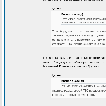
Цитата:
Иванов писал(а):
Труд учесть практически невозможн
или самовнущённых правил дележа- 
У нас бардак не только в жизни, но и в
так кажется, что я не совсем доходчиво
желаете знать, то переходите в тему о
стоимость и как можно объективно оцен
Не знаю , как Вам, а мне частенько париходилос
начинал "раздачу слонов" говорил сакрамента
Не смешно? Конечно, не смешно. Грустно.
Цитата:
Иванов писал(а):
Но тем не менее, адептов ТТС, "зна
Адептов марксистской ТТС предостаточ
непрактичность и ошибочность.