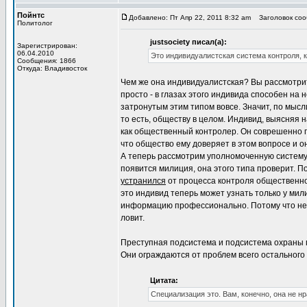
Пойнтс
Добавлено: Пт Апр 22, 2011 8:32 am
Заголовок сооб
Политолог
justsociety писал(а):
Зарегистрирован:
06.04.2010
Это индивидуалистская система контроля, к
Сообщения: 1866
Откуда: Владивосток
Чем же она индивидуалистская? Вы рассмотрит
просто - в глазах этого индивида способен на
затронутым этим типом вовсе. Значит, по мысл
то есть, обществу в целом. Индивид, выясняя н
как общественный контролер. Он соврешенно п
что общество ему доверяет в этом вопросе и о
А теперь рассмотрим уполномоченную систему 
появится милиция, она этого типа проверит. П
устранился
от процесса контроля общественной
это индивид теперь может узнать только у мил
информацию профессионально. Потому что не м
ловит.
Преступная подсистема и подсистема охраны пр
Они ограждаются от проблем всего остального
Цитата:
Специализация это. Вам, конечно, она не нр