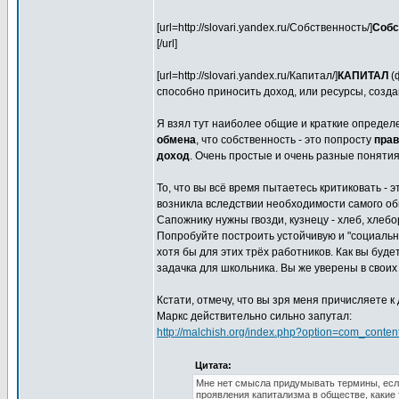
[url=http://slovari.yandex.ru/Собственность/]
Собс
[/url]
[url=http://slovari.yandex.ru/Капитал/]
КАПИТАЛ
(
способно приносить доход, или ресурсы, создан
Я взял тут наиболее общие и краткие определе
обмена
, что собственность - это попросту
прав
доход
. Очень простые и очень разные понятия
То, что вы всё время пытаетесь критиковать -
возникла вследствии необходимости самого об
Сапожнику нужны гвозди, кузнецу - хлеб, хлеб
Попробуйте построить устойчивую и "социаль
хотя бы для этих трёх работников. Как вы буде
задачка для школьника. Вы же уверены в своих
Кстати, отмечу, что вы зря меня причисляете 
Маркс действительно сильно запутал:
http://malchish.org/index.php?option=com_conte
Цитата:
Мне нет смысла придумывать термины, есл
проявления капитализма в обществе, какие