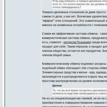
Я бы рад отменить и товарно-денежные отн
хотя то, что хотите именно вы, вы должны
хотите ликвидировать?
Товарно-денежные отношения (и даже просто т
самом-то деле, у них нет. Всяческие удовле
"эффект" этих отношений. Это сомнительный э
именно на низменные потребности с течением
Самая же эффективная система обмена - такая
коммунистическая система обмена, предусматр
есть, главного -
ресурсов Познания
) среди все
продукт для себя. Таким образом, и продукт д
членом общества, остается
его
продуктом. Зна
членом общей семьи.
Коммунистическому обмену подлежат ресурсы п
подобный обмен обогащает обе стороны обмен
Элементарные средства к жизни - еда, одежд
производятся и распределяются в круге лиц не
простому распределению на уровне полномочий
Цитата:
То, что вы всё время пытаетесь критиковат
возникла вследствии необходимости самого 
Не из-за специализации как таковой, не из-за
приобретения и совершенствования навыков тр