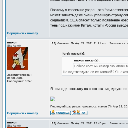
Поэтому я совсем не уверен, что "сам естеств
может загнать даже очень успешную страну сов
социализм. США спасет только появление ново
тень под нажимом Китая. Кстати России выгоде
Вернуться к началу
maxon
Добавлено: Пт Апр 22, 2011 11:21 am
Заголовок соо
Site Admin
igrek писал(а):
maxon писал(а):
Сейчас частный сектор экономики 
Не подтвердите ли ссылочкой? Я нахо
Зарегистрирован:
06.08.2004
Сообщения: 5657
Я приводил сстылку на свою статью, где уже ес
Последний раз редактировалось: maxon (Пт Апр 22, 201
Вернуться к началу
maxon
Добавлено: Пт Апр 22, 2011 12:46 pm
Заголовок соо
Site Admin