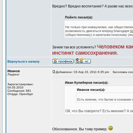
Вредно? Вредно воспитание? А разве нас всех
Пойнтс писал(а):
Не только при коммунизме, как общественн
возможность двигаться вперед благодаря
б
(общественному) и капиталистическому (ин
Человеком ка
Зачем так все усложнять?
инстинкт самосохранения.
Вернуться к началу
Иванов
Добавлено: Сб Апр 23, 2011 6:35 pm
Заголовок сооб
Лауреат
Иван Кулиберов писал(а):
Зарегистрирован:
04.05.2010
Иванов писал(а):
Сообщения: 681
Откуда: Оренбург
Есть мнение, что бытие и сознание 
Ой, что Вы говорите? Есть мнение? А 
Обоснованное. Вы тому пример.