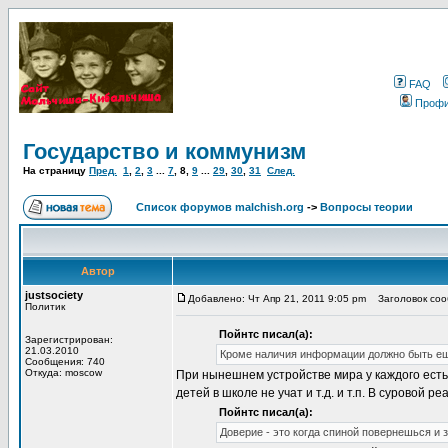
FAQ
Проф
Государство и коммунизм
На страницу
Пред.
1
,
2
,
3
...
7
,
8
,
9
...
29
,
30
,
31
След.
Список форумов malchish.org
->
Вопросы теории
Автор
justsociety
Добавлено: Чт Апр 21, 2011 9:05 pm
Заголовок сооб
Политик
Пойнтс писал(а):
Зарегистрирован:
21.03.2010
Кроме наличия информации должно быть ещ
Сообщения: 740
Откуда: moscow
При нынешнем устройстве мира у каждого есть
детей в школе не учат и т.д. и т.п. В суровой р
Пойнтс писал(а):
Доверие - это когда спиной повернешься и 