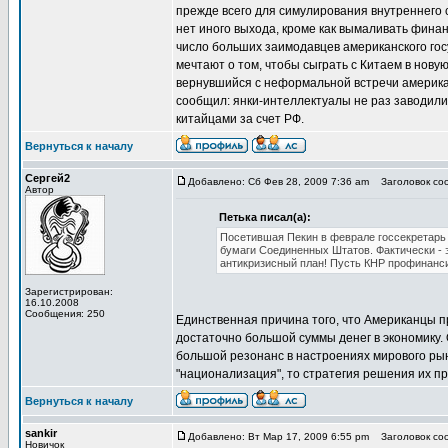
прежде всего для симулирования внутреннего с
нет иного выхода, кроме как вымаливать фина
число больших заимодавцев американского гос
мечтают о том, чтобы сыграть с Китаем в нову
вернувшийся с неформальной встречи американ
сообщил: янки-интеллектуалы не раз заводили 
китайцами за счет РФ.
Вернуться к началу
Сергей2
Добавлено: Сб Фев 28, 2009 7:36 am
Заголовок соо
Автор
Петька писал(а):
Посетившая Пекин в феврале госсекретарь 
бумаги Соединенных Штатов. Фактически - 
антикризисный план! Пусть КНР профинанси
Зарегистрирован:
16.10.2008
Сообщения: 250
Единственная причина того, что Американцы п
достаточно большой суммы денег в экономику. 
большой резонанс в настроениях мирового рынк
"национализация", то стратегия решения их п
Вернуться к началу
sankir
Добавлено: Вт Мар 17, 2009 6:55 pm
Заголовок соо
Новичок