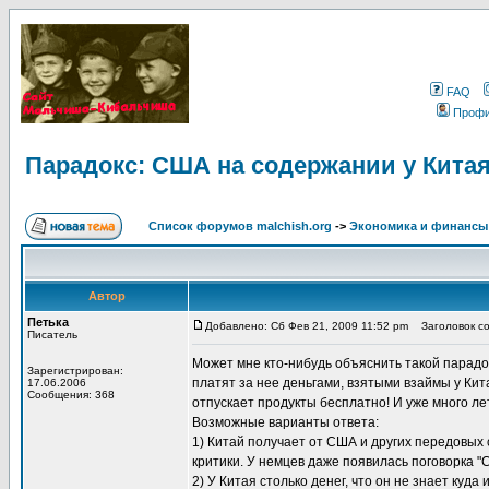
FAQ
Проф
Парадокс: США на содержании у Кита
Список форумов malchish.org
->
Экономика и финансы
Автор
Петька
Добавлено: Сб Фев 21, 2009 11:52 pm
Заголовок со
Писатель
Может мне кто-нибудь объяснить такой парадок
Зарегистрирован:
платят за нее деньгами, взятыми взаймы у Кит
17.06.2006
Сообщения: 368
отпускает продукты бесплатно! И уже много лет
Возможные варианты ответа:
1) Китай получает от США и других передовых 
критики. У немцев даже появилась поговорка "Ch
2) У Китая столько денег, что он не знает куда 