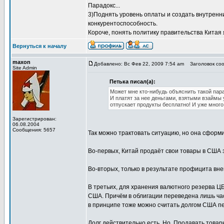
Парадокс...
3)Поднять уровень оплаты и создать внутренн
конкурентоспособность.
Короче, понять политику правительства Китая я 
Вернуться к началу
maxon
Добавлено: Вс Фев 22, 2009 7:54 am
Заголовок соо
Site Admin
Петька писал(а):
Может мне кто-нибудь объяснить такой пара
И платят за нее деньгами, взятыми взаймы 
отпускает продукты бесплатно! И уже много 
Зарегистрирован:
06.08.2004
Сообщения: 5657
Так можно трактовать ситуацию, но она сформи
Во-первых, Китай продаёт свои товары в США 
Во-вторых, только в результате профицита вн
В третьих, для хранения валютного резерва Ц
США. Причём в облигации переведена лишь ча
в принципе тоже можно считать долгом США п
Долг действительно есть. Но. Продавать товар