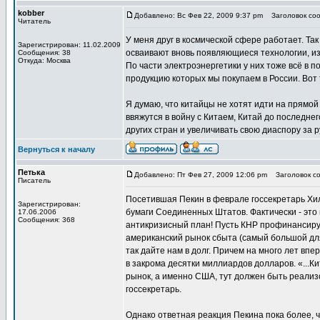
kobber
Добавлено: Вс Фев 22, 2009 9:37 pm
Заголовок соо
Читатель
У меня друг в космической сфере работает. Та
Зарегистрирован: 11.02.2009
осваивают вновь появляющиеся технологии, из
Сообщения: 38
Откуда: Москва
По части электроэнергетики у них тоже всё в 
продукцию которых мы покупаем в России. Вот
Я думаю, что китайцы не хотят идти на прямой
ввяжутся в войну с Китаем, Китай до последне
других стран и увеличивать свою диаспору за 
Вернуться к началу
Петька
Добавлено: Пт Фев 27, 2009 12:06 pm
Заголовок со
Писатель
Посетившая Пекин в феврале госсекретарь Хил
Зарегистрирован:
бумаги Соединенных Штатов. Фактически - эт
17.06.2006
Сообщения: 368
антикризисный план! Пусть КНР профинансиру
американский рынок сбыта (самый большой для
так дайте нам в долг. Причем на много лет впе
в закрома десятки миллиардов долларов. «...Ки
рынок, а именно США, тут должен быть реализ
госсекретарь.
Однако ответная реакция Пекина пока более, ч