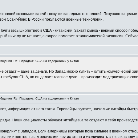
ю своей экономики за счёт покупки западных технологий. Покупаются целые
рн Ссанг-Йонг. В России покупаются военные технологии.
очти весь ширпотреб в США - китайский. Захват рынка - верный способ побед
рый ничему не мешает, а скорее помогает в экономической экспансии. Сейчас
бщения: Re: Парадокс: США на содержании у Китая
не отдаст – даже за деньги. Но Запад можно купить – купить коммерческой за
т госбумаг США, но он делает главное дело – производит модернизацию своей 
бщения: Re: Парадокс: США на содержании у Китая
к вот, информация от него такая. Европейцы в ужасе, насколько китайцы быс
порядке. Наши специалисты обучают китайцев, а те создают у себя производст
 конфликт с Западом. Если америкацы (которые пока сильнее в военном отнош
рынки и контроль над ресурсами других стран и увеличивать свою диаспору 