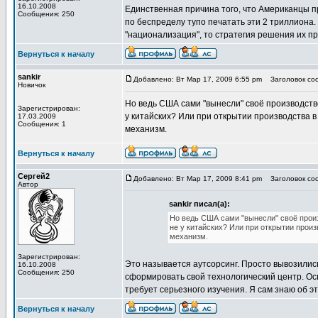
16.10.2008
Единственная причина того, что Американцы пр
Сообщения: 250
по беспределу тупо печатать эти 2 триллиона.
"национализация", то стратегия решения их п
Вернуться к началу
sankir
Добавлено: Вт Мар 17, 2009 6:55 pm
Заголовок соо
Новичок
Но ведь США сами "вынесли" своё производств
Зарегистрирован:
у китайских? Или при открытии производства в
17.03.2009
Сообщения: 1
механизм.
Вернуться к началу
Сергей2
Добавлено: Вт Мар 17, 2009 8:41 pm
Заголовок соо
Автор
sankir писал(а):
Но ведь США сами "вынесли" своё произ
не у китайских? Или при открытии прои
механизм.
Зарегистрирован:
Это называется аутсорсинг. Просто вывозилис
16.10.2008
Сообщения: 250
сформировать свой технологический центр. Осн
требует серьезного изучения. Я сам знаю об эт
Вернуться к началу