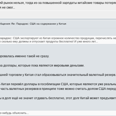
ий рынок нельзя, тогда из-за повышенной зарпдаты китайские товары потеря
не смог...
бщения: Re: Парадокс: США на содержании у Китая
арадокс: США экспортируют из Китая огромное количество продукции, перечислять не б
 сколько ему должны и отпускает продукты бесплатно! И уже много лет...
ровалась именно такой не сразу.
за доллары, которые пока являются мировыми деньгами.
ешней торговли у Китая стал образовываться значительный валютный резерв.
ЦБ Китая перевёл доллары в гособлигации США, которые являются уже реаль
 часть валютных резервов в принципе тоже можно считать долгом США перед
ы в долг ещё не значит отдавать бесплатно, этот долг Китай может предъявит
о-нибудь объяснить...