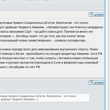
долговые бумаги Соединенных Штатов. Фактически - это плохо
ет дефицит бюджета Америки...»Аргументация г-жи Клинтон немудрена:
апса экономики США - так дайте нам в долг. Причем на много лет
ларов. «...Китайцы знают, что до того, как они начнут вновь
 означающий новые заимствования», - заявила госсекретарь.
ам нужны прежде всего для симулирования внутреннего спроса. Пекин
й помощи у Китая - крупнейшего на сегодня кредитора Америки. Хотя РФ
е больше мечтают о том, чтобы сыграть с Китаем в новую глобальную
ких и русских экспертов (проходила в Сочи в феврале) наш знакомый
ьянс с китайцами за счет РФ.
лговые бумаги Соединенных Штатов. Фактически - это плохо
 дефицит бюджета Америки...»