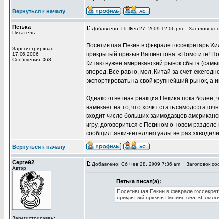
Вернуться к началу
Петька
Добавлено: Пт Фев 27, 2009 12:06 pm
Заголовок со
Писатель
Посетившая Пекин в феврале госсекретарь Хил
Зарегистрирован:
прикрытый призыв Вашингтона: «Помогите! По
17.06.2006
Сообщения: 368
Китаю нужен американский рынок сбыта (самый
вперед. Все равно, мол, Китай за счет ежегодн
экспортировать на свой крупнейший рынок, а 
Однако ответная реакция Пекина пока более, 
намекает на то, что хочет стать самодостаточ
входит число больших заимодавцев американск
игру, договориться с Пекином о новом раздел
сообщил: янки-интеллектуалы не раз заводили 
Вернуться к началу
Сергей2
Добавлено: Сб Фев 28, 2009 7:36 am
Заголовок соо
Автор
Петька писал(а):
Посетившая Пекин в феврале госсекрета
прикрытый призыв Вашингтона: «Помоги
Зарегистрирован: