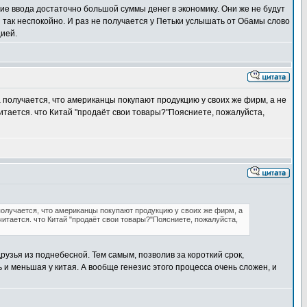
ие ввода достаточно большой суммы денег в экономику. Они же не будут
 так неспокойно. И раз не получается у Петьки услышать от Обамы слово
ией.
 получается, что американцы покупают продукцию у своих же фирм, а не
итается. что Китай "продаёт свои товары?"Поясниете, пожалуйста,
олучается, что американцы покупают продукцию у своих же фирм, а
итается. что Китай "продаёт свои товары?"Поясниете, пожалуйста,
узья из поднебесной. Тем самым, позволив за короткий срок,
и меньшая у китая. А вообще генезис этого процесса очень сложен, и