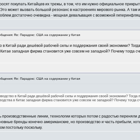
осят покупать Китайцев их трежы, в том, что им нужно официальное прикрыт
 Это может вызвать большой резонанс в настроениях мирового рынка. А там и
роблем достаточно очевидна - мощная девальвация с возможной гиперинфляц
бщения: Re: Парадокс: США на содержании у Китая
о в Китай ради дешёвой рабочей силы и поддержания своей экономики? Тогда
 Китае западная фирма становится уже совсем не западной? Почему тогда сч
бщения: Re: Парадокс: США на содержании у Китая
водство в Китай ради дешёвой рабочей силы и поддержания своей экономики? Тогда п
зводства в Китае западная фирма становится уже совсем не западной? Почему тогда сч
ь производственные линии, технологии которых потом с радостью переняли др
овные бренды конечно американские, но производство и часть прибыли, хоть 
ом постольку поскольку.