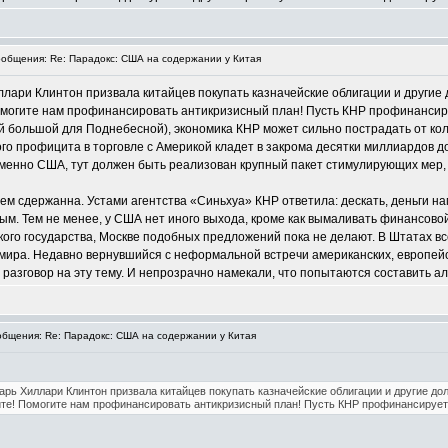
общения: Re: Парадокс: США на содержании у Китая
лари Клинтон призвала китайцев покупать казначейские облигации и другие 
могите нам профинансировать антикризисный план! Пусть КНР профинансиру
 большой для Поднебесной), экономика КНР может сильно пострадать от колл
ого профицита в торговле с Америкой кладет в закрома десятки миллиардов дол
именно США, тут должен быть реализован крупный пакет стимулирующих мер,
чем сдержанна. Устами агентства «Синьхуа» КНР ответила: дескать, деньги н
ным. Тем не менее, у США нет иного выхода, кроме как вымаливать финансово
ого государства, Москве подобных предложений пока не делают. В Штатах вс
е мира. Недавно вернувшийся с неформальной встречи американских, европейс
разговор на эту тему. И непрозрачно намекали, что попытаются составить ал
бщения: Re: Парадокс: США на содержании у Китая
рь Хиллари Клинтон призвала китайцев покупать казначейские облигации и другие до
те! Помогите нам профинансировать антикризисный план! Пусть КНР профинансирует