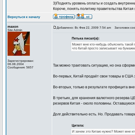
3)Поднять уровень оплаты и создать внутренн
Короче, понять политику правительства Китая я 
Вернуться к началу
maxon
Добавлено: Вс Фев 22, 2009 7:54 am
Заголовок соо
Site Admin
Петька писал(а):
Может мне кто-нибудь объяснить такой п
что Китай просто записывает на бумажке
Зарегистрирован:
06.08.2004
Так можно трактовать ситуацию, но она сформи
Сообщения: 5657
Во-первых, Китай продаёт свои товары в США 
Во-вторых, только в результате профицита вн
В третьих, для хранения валютного резерва 
резервов Китая - около половины. Оставшуюся
Долг действительно есть. Но. Продавать товар
Цитата:
И зачем это Китаю нужно? Может мне кт