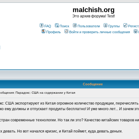
malchish.org
Это архив форума! Test!
FAQ
Поиск
Пользователи
Группы
Регист
Профиль
Войти и проверить личные сообщения
я
Сообщение
общения: Парадокс: США на содержании у Китая
с: США экспортируют из Китая огромное количество продукции, перечислять н
о ему должны и отпускает продукты бесплатно! И уже много лет... И зачем эт
стран современные технологии. Но так ли это? Качество китайских товаров ни
их девать. Но вот начался кризис, и Китай поймет, куда девать деньги.