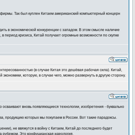
 фирмы. Так был куплен Китаем американский компьютерный концерн
ить в экономической конкуренции с западом. В этом смысле наличие
, в период кризиса, Китай получает огромные возможности по скупке
интересованностью (в случае Китая это дешёвая рабочая сила). Китай,
экономики, которую, в случае чего, можно развернуть в другую сторону.
тро осваивают вновь появляющиеся технологии, изобретения - буквально
ва, продукцию которых мы покупаем в России. Вот такие парадоксы.
ении), не ввяжутся в войну с Китаем, Китай до последнего будет
за рубежом. Это конфуцианская идеология.