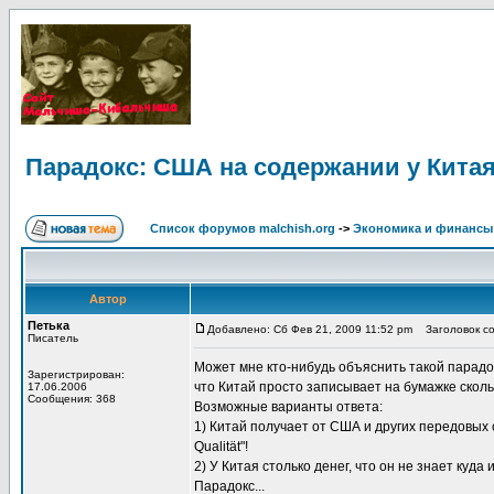
Парадокс: США на содержании у Кита
Список форумов malchish.org
->
Экономика и финансы
Автор
Петька
Добавлено: Сб Фев 21, 2009 11:52 pm
Заголовок со
Писатель
Может мне кто-нибудь объяснить такой парадок
Зарегистрирован:
что Китай просто записывает на бумажке скольк
17.06.2006
Сообщения: 368
Возможные варианты ответа:
1) Китай получает от США и других передовых 
Qualität"!
2) У Китая столько денег, что он не знает куда 
Парадокс...