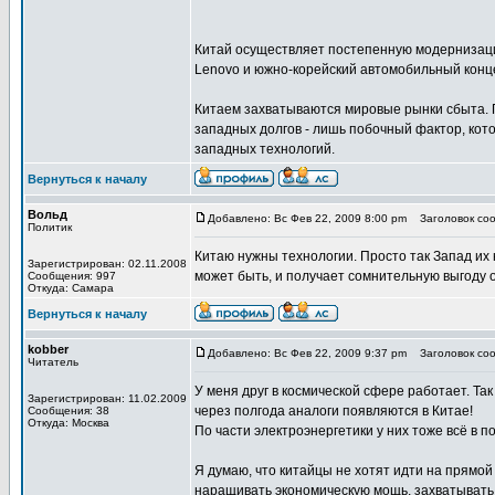
Китай осуществляет постепенную модернизаци
Lenovo и южно-корейский автомобильный конце
Китаем захватываются мировые рынки сбыта. П
западных долгов - лишь побочный фактор, кото
западных технологий.
Вернуться к началу
Вольд
Добавлено: Вс Фев 22, 2009 8:00 pm
Заголовок соо
Политик
Китаю нужны технологии. Просто так Запад их 
Зарегистрирован: 02.11.2008
может быть, и получает сомнительную выгоду о
Сообщения: 997
Откуда: Самара
Вернуться к началу
kobber
Добавлено: Вс Фев 22, 2009 9:37 pm
Заголовок соо
Читатель
У меня друг в космической сфере работает. Та
Зарегистрирован: 11.02.2009
через полгода аналоги появляются в Китае!
Сообщения: 38
Откуда: Москва
По части электроэнергетики у них тоже всё в 
Я думаю, что китайцы не хотят идти на прямой
наращивать экономическую мощь, захватывать 