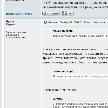
Сообщения: 5657
такой политики национальных ЦБ. Если бы ЦБ э
бы значительно вырасти. Не в разы, но на 20-
Вернуться к началу
Чукча
Добавлено: Пн Мар 09, 2009 11:36 am
Заголовок со
Лауреат
maxon писал(а):
Зарегистрирован:
28.08.2008
Ваша аргументация, Чукча, очень слабая. В
Сообщения: 501
Я уже устал отвечать на ваши вопросы, потому
укладывается в вашу модель, не находит места 
Кризис. Потоки капитала. Часть третья. А тут
разницу между массой и оборотом, чем призна
maxon писал(а):
Я попросил вас оценить собственную долю б
Некисло так отмолчался:
Цитата:
3) Годовой оборот рынка Форекс составляет
собой, тут может быть только одно объясне