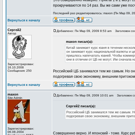
Это совершенно неверно. Пункты 1 и 2 могут с
прокручиваются по 14 раз. Вы же сами уже по
Последний раз редактировалось: maxon (Пн Мар 09, 20
Вернуться к началу
Сергей2
Добавлено: Пн Мар 09, 2009 8:53 am
Заголовок соо
Автор
maxon писал(а):
Китай занижает курс юаня в течении неско
он занижает курс национальной валюты и це
пришлось напечатать юаней. Чтобы коммер
они в отличии от ЦБ не могут. Им сначала н
Зарегистрирован:
16.10.2008
Сообщения: 250
Российский ЦБ занимался тем же самым. Но они
подогревая свою экономику, внешним притоком
Вернуться к началу
maxon
Добавлено: Пн Мар 09, 2009 10:01 am
Заголовок со
Site Admin
Сергей2 писал(а):
Российский ЦБ занимался тем же самым. Но
подогревая свою экономику, внешним прито
Зарегистрирован:
06.08.2004
Совершенно верно. И японский - тоже. Курс р