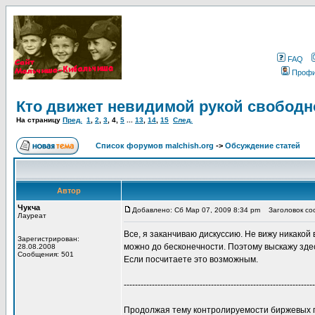
FAQ
Проф
Кто движет невидимой рукой свободн
На страницу
Пред.
1
,
2
,
3
,
4
,
5
...
13
,
14
,
15
След.
Список форумов malchish.org
->
Обсуждение статей
Автор
Чукча
Добавлено: Сб Мар 07, 2009 8:34 pm
Заголовок соо
Лауреат
Все, я заканчиваю дискуссию. Не вижу никако
Зарегистрирован:
можно до бесконечности. Поэтому выскажу зде
28.08.2008
Сообщения: 501
Если посчитаете это возможным.
--------------------------------------------------------------------
Продолжая тему контролируемости биржевых пр