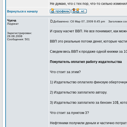
Не думаю, что с тех пор, что-то сильно измен
Вернуться к началу
Чукча
Добавлено: Сб Мар 07, 2009 8:45 pm
Заголовок соо
Лауреат
И сразу насчет ВВП. Не все понимают, как мож
Зарегистрирован:
28.08.2008
Сообщения: 501
ВВП это реальные потоки денег, которые части
Сведем весь ВВП к продаже одной книжки за 10
Покупатель оплатил работу издательства
Что стоит за этим?
1) Издательство оплатило финскую оберточную 
2) Издательство заплатило автору.
3) Издательство заплатило за бензин 10$, кото
Что стоит за пунктом 3?
Нефтяники получили деньги и частично потрат