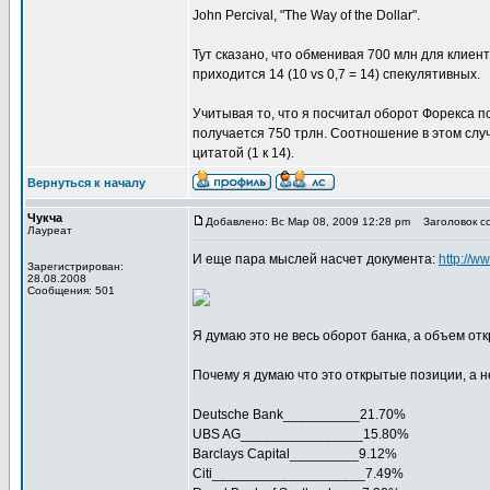
John Percival, "The Way of the Dollar".
Тут сказано, что обменивая 700 млн для клиент
приходится 14 (10 vs 0,7 = 14) спекулятивных.
Учитывая то, что я посчитал оборот Форекса по 
получается 750 трлн. Соотношение в этом слу
цитатой (1 к 14).
Вернуться к началу
Чукча
Добавлено: Вс Мар 08, 2009 12:28 pm
Заголовок со
Лауреат
И еще пара мыслей насчет документа:
http://w
Зарегистрирован:
28.08.2008
Сообщения: 501
Я думаю это не весь оборот банка, а объем от
Почему я думаю что это открытые позиции, а н
Deutsche Bank__________21.70%
UBS AG________________15.80%
Barclays Capital_________9.12%
Citi____________________7.49%