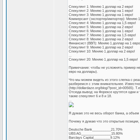
Спекулянт 1: Меняю 1 доллар на 2 евро!
Спекулянт 2: Меняю 1 доллар на 1 евро!
Спекулянт 3: Меняю 1 доллар на 1 евро!
Коммерсант (экспортер/импортер): Меняю 1 
Спекулянт 4: Меняю 1 доллар на 1,5 евро!
Спекулянт 5: Меняю 1 доллар на 2 евро!
Спекулянт 6: Меняю 1 доллар на 1 евро!
Спекулянт 7: Меняю 1 доллар на 1,5 евро!
Спекулянт 8: Меняю 1 доллар на 2 евро!
Финансист (ВВП): Меняю 1 доллар на 1 евро
Спекулянт 9: Меняю 1 доллар на 2 евро!
Спекулянт 10: Меняю 1 доллар на 2 евро!
...
Спекулянт 20: Меняю 1 доллар на 1,5 евро!
Примечание: чтобы не усложнять пример не
евро на доллары).
Что мы можем видеть из этого слепка с реа
разберемся с этим внимательнее. Известно
(http://dollardaze.org/blog/?post_id=00565).
Отсюда вывод: на Форексе крутятся одни и те
также спекулянт 6 и 8 и 18.
...
Я думаю это не весь оборот банка, а объем
Почему я думаю что это открытые позиции, 
Deutsche Bank__________21.70%
UBS AG________________15.80%
Barclays Capital_________9.12%