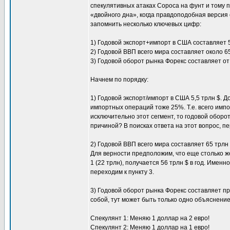
спекулятивных атаках Сороса на фунт и тому 
«двойного дна», когда правдоподобная версия 
запомнить несколько ключевых цифр:
1) Годовой экспорт+импорт в США составляет 5,
2) Годовой ВВП всего мира составляет около 65 трл
3) Годовой оборот рынка Форекс составляет от 500 
Начнем по порядку:
1) Годовой экспорт/импорт в США 5,5 трлн $. 
импортных операций тоже 25%. Т.е. всего импо
исключительно этот сегмент, то годовой оборот
причиной? В поисках ответа на этот вопрос, п
2) Годовой ВВП всего мира составляет 65 трлн 
Для верности предположим, что еще столько же
1 (22 трлн), получается 56 трлн $ в год. Имен
переходим к пункту 3.
3) Годовой оборот рынка Форекс составляет пр
собой, тут может быть только одно объяснение
Спекулянт 1: Меняю 1 доллар на 2 евро!
Спекулянт 2: Меняю 1 доллар на 1 евро!