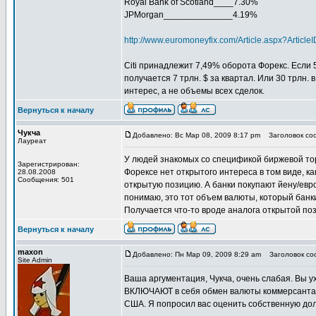
Royal Bank of Scotland____7.30%
JPMorgan______________4.19%
http://www.euromoneyfix.com/Article.aspx?Arti
Citi принадлежит 7,49% оборота Форекс. Если 5
получается 7 трлн. $ за квартал. Или 30 трлн.
интерес, а не объемы всех сделок.
Вернуться к началу
Чукча
Добавлено: Вс Мар 08, 2009 8:17 pm
Заголовок соо
Лауреат
У людей знакомых со спецификой биржевой торг
Зарегистрирован:
Форексе нет открытого интереса в том виде, ка
28.08.2008
Сообщения: 501
открытую позицию. А банки покупают йену/евро
понимаю, это тот объем валюты, который банки
Получается что-то вроде аналога открытой по
Вернуться к началу
maxon
Добавлено: Пн Мар 09, 2009 8:29 am
Заголовок соо
Site Admin
Ваша аргументация, Чукча, очень слабая. Вы у
ВКЛЮЧАЮТ в себя обмен валюты коммерсантами
США. Я попросил вас оценить собственную дол