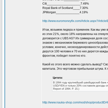
Citi____________________7.49%
Royal Bank of Scotland____7.30%
JPMorgan______________4.19%
http://www.euromoneyfix.com/Article.aspx?Arti
Итак, возьмем лидера и прикинем. Как мы уже в
из этих 21%, около 18% направлены на спекуля
договорится с UBS AG? Их суммарная доля сост
знаком с механизмом биржевого ценообразован
условии, конечно, нескоординированости дейст
дерутся 100 человек и 70 из них дерется кажды
фронтом, победит понятно кто.
Какой из этого всего можно сделать вывод? С
капитала. Это чертовски прибыльная штука. К 
Цитата:
В 1994 году крупнейший швейцарский банк
USD/YEN и только 20% составили доходы от 
Report of 1994. P. 15.)
http://www.nauka-shop.com/mod/shop/productID/