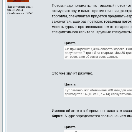
Потом, надо понимать, что товарный поток -
эт
Зарегистрирован:
06.08.2004
этому фактору, и плыть против течения,
растр
Сообщения: 5657
торговли, спекулянтам придётся продавать евр
закончатся. Ещё раз повторю:
товарный поток
менять курсы в противоположном от товарного
спекулятивного капитала. Крупные спекулянты 
Цитата:
Citi принадлежит 7,49% оборота Форекс. Если
получается 7 трлн. $ за квартал. Или 30 тр
интерес, а не объемы всех сделок.
Это уже звучит разумно.
Цитата:
Тут сказано, что обменивая 700 млн для кли
приходится 14 (10 vs 0,7 = 14) спекулятивны
Именно об этом я всё время пытался вам сказа
бирже
. А курс определяется соотношением им
Цитата: