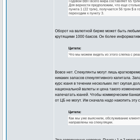
Годовой ВВП всего мира составляет 65 трлн 
Для верности предположим, что еще столько
пункта 1 (22 трлн), получается 56 трлн $ в
переходим к пункту 3.
Оборот на валютной бирже может быть любым 
крутящими 1000 баксов. Он более информативе
Цитата:
Что мы можем видеть из этого слепка с реа
Вовсе нет. Спекулянты могут лишь кратковрем
никаких запасов спекулятивного капитала. За
курс юаня в течении нескольких лет скупая до
национальной валюты и цена такого изменения 
напечатать юаней. Чтобы коммерческим банкам
от ЦБ не могут. Им сначала надо накопить эту 
Цитата:
Как мы уже выяснили, обслуживание клиенто
направлены на спекуляции.