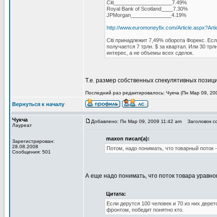
Citi____________________7.49%
Royal Bank of Scotland____7.30%
JPMorgan______________4.19%
http://www.euromoneyfix.com/Article.aspx?Ar
Citi принадлежит 7,49% оборота Форекс. Если
получается 7 трлн. $ за квартал. Или 30 тр
интерес, а не объемы всех сделок.
Т.е. размер собственных спекулятивных позици
Последний раз редактировалось: Чукча (Пн Мар 09, 200
Вернуться к началу
Чукча
Добавлено: Пн Мар 09, 2009 11:42 am
Заголовок со
Лауреат
maxon писал(а):
Зарегистрирован:
28.08.2008
Потом, надо понимать, что товарный поток 
Сообщения: 501
А еще надо понимать, что поток товара уравн
Цитата:
Если дерутся 100 человек и 70 из них дерет
фронтом, победит понятно кто.