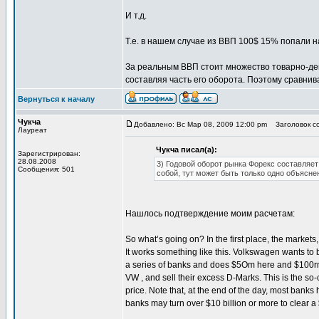
И т.д.
Т.е. в нашем случае из ВВП 100$ 15% попали н
За реальным ВВП стоит множество товарно-де
составляя часть его оборота. Поэтому сравнив
Вернуться к началу
Чукча
Добавлено: Вс Мар 08, 2009 12:00 pm
Заголовок со
Лауреат
Чукча писал(а):
Зарегистрирован:
28.08.2008
3) Годовой оборот рынка Форекс составляет
Сообщения: 501
собой, тут может быть только одно объясне
Нашлось подтверждение моим расчетам:
So what’s going on? In the first place, the markets
It works something like this. Volkswagen wants to b
a series of banks and does $5Om here and $100rn th
VW , and sell their excess D-Marks. This is the s
price. Note that, at the end of the day, most banks 
banks may turn over $10 billion or more to clear 