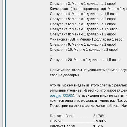
Спекулянт 3: Меняю 1 доллар на 1 евро!
Коммерсант (экспортер/импортер): Меняю 1 до
Спекулянт 4: Меняю 1 доллар на 1,5 евро!
Спекулянт 5: Меняю 1 доллар на 2 евро!
Спекулянт 6: Меняю 1 доллар на 1 евро!
Спекулянт 7: Меняю 1 доллар на 1,5 евро!
Спекулянт 8: Меняю 1 доллар на 2 евро!
Финансист (ВВП): Меняю 1 доллар на 1 евро!
Спекулянт 9: Меняю 1 доллар на 2 евро!
Спекулянт 10: Меняю 1 доллар на 2 евро!
...
Спекулянт 20: Меняю 1 доллар на 1,5 евро!
Примечание: чтобы не усложнять пример несущ
евро на доллары).
Что мы можем видеть из этого слепка с реальн
этим внимательнее. Известно, что мировая ден
post_id=00565
). Т.е. всех денег мира не хвати
крутятся одни и те же деньги - много раз. Т.е. у
Посмотрим на этих счастливчиков поближе. Ни
Deutsche Bank__________21.70%
UBS AG________________15.80%
Barclays Capital_________9.12%