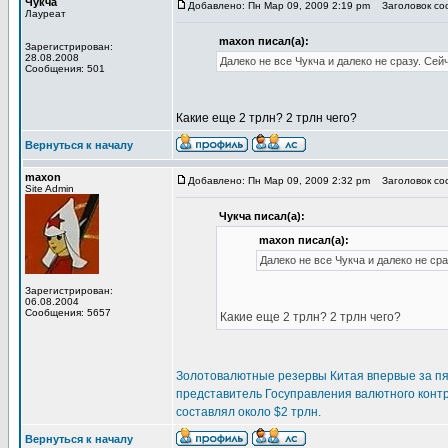
Чукча
Добавлено: Пн Мар 09, 2009 2:19 pm
Заголовок соо
Лауреат
maxon писал(а):
Зарегистрирован:
28.08.2008
Далеко не все Чукча и далеко не сразу. Сей
Сообщения: 501
Какие еще 2 трлн? 2 трлн чего?
Вернуться к началу
maxon
Добавлено: Пн Мар 09, 2009 2:32 pm
Заголовок соо
Site Admin
Чукча писал(а):
maxon писал(а):
Далеко не все Чукча и далеко не сра
Зарегистрирован:
06.08.2004
Сообщения: 5657
Какие еще 2 трлн? 2 трлн чего?
Золотовалютные резервы Китая впервые за пят
представитель Госуправления валютного конт
составлял около $2 трлн.
Вернуться к началу