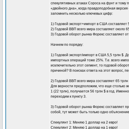
спекулятивных атаках Сороса на фунт и тому 
«двойного дна», когда правдоподобная версия 
запомнить несколько ключевых цифр:
1) Годовой экспорт+импорт в США составляет 5,
2) Годовой ВВП всего мира составляет около 65 трл
3) Годовой оборот рынка Форекс составляет от 500 
Начнем по порядку:
1) Годовой экспорт/импорт в США 5,5 трлн $. 
импортных операций тоже 25%. Т.е. всего импо
исключительно этот сегмент, то годовой оборот
причиной? В поисках ответа на этот вопрос, п
2) Годовой ВВП всего мира составляет 65 трлн 
Для верности предположим, что еще столько же
1 (22 трлн), получается 56 трлн $ в год. Имен
переходим к пункту 3.
3) Годовой оборот рынка Форекс составляет пр
собой, тут может быть только одно объяснение
Спекулянт 1: Меняю 1 доллар на 2 евро!
Спекулянт 2: Меняю 1 доллар на 1 евро!