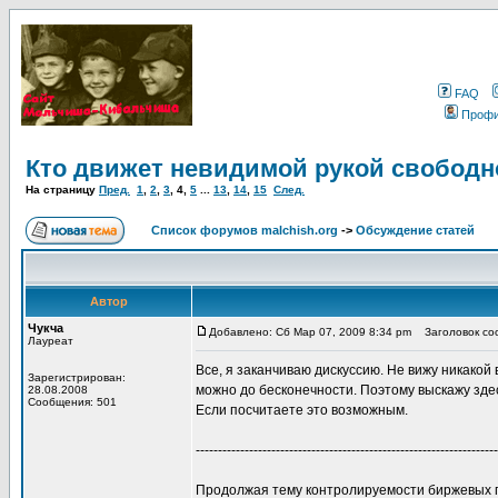
FAQ
Проф
Кто движет невидимой рукой свободн
На страницу
Пред.
1
,
2
,
3
,
4
,
5
...
13
,
14
,
15
След.
Список форумов malchish.org
->
Обсуждение статей
Автор
Чукча
Добавлено: Сб Мар 07, 2009 8:34 pm
Заголовок соо
Лауреат
Все, я заканчиваю дискуссию. Не вижу никако
Зарегистрирован:
можно до бесконечности. Поэтому выскажу зде
28.08.2008
Сообщения: 501
Если посчитаете это возможным.
--------------------------------------------------------------------
Продолжая тему контролируемости биржевых пр