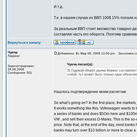
И т.д.
Т.е. в нашем случае из ВВП 100$ 15% попали н
За реальным ВВП стоит множество товарно-де
составляя часть его оборота. Поэтому сравнив
Вернуться к началу
Чукча
Добавлено: Вс Мар 08, 2009 12:00 pm
Заголовок со
Лауреат
Чукча писал(а):
Зарегистрирован:
28.08.2008
3) Годовой оборот рынка Форекс составляет
Сообщения: 501
собой, тут может быть только одно объясне
Нашлось подтверждение моим расчетам:
So what’s going on? In the first place, the markets
It works something like this. Volkswagen wants to b
a series of banks and does $5Om here and $100rn th
VW , and sell their excess D-Marks. This is the s
price. Note that, at the end of the day, most banks 
banks may turn over $10 billion or more to clear 