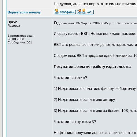
Не думаю, что с тех пор, что-то сильно измен
Вернуться к началу
Чукча
Добавлено: Сб Мар 07, 2009 8:45 pm
Заголовок соо
Лауреат
И сразу насчет ВВП. Не все понимают, как мож
Зарегистрирован:
28.08.2008
Сообщения: 501
ВВП это реальные потоки денег, которые части
Сведем весь ВВП к продаже одной книжки за 10
Покупатель оплатил работу издательства
Что стоит за этим?
1) Издательство оплатило финскую оберточную 
2) Издательство заплатило автору.
3) Издательство заплатило за бензин 10$, кото
Что стоит за пунктом 3?
Нефтяники получили деньги и частично потрат