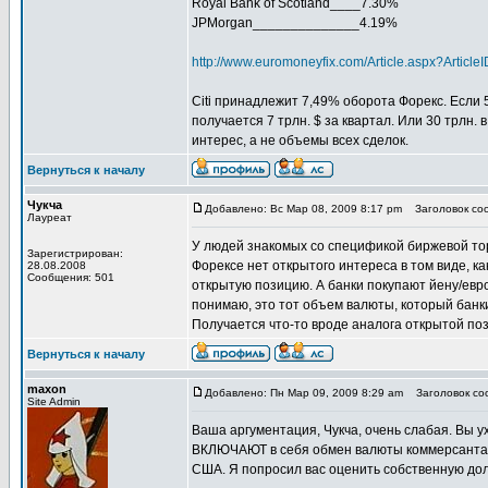
Royal Bank of Scotland____7.30%
JPMorgan______________4.19%
http://www.euromoneyfix.com/Article.aspx?Arti
Citi принадлежит 7,49% оборота Форекс. Если 5
получается 7 трлн. $ за квартал. Или 30 трлн.
интерес, а не объемы всех сделок.
Вернуться к началу
Чукча
Добавлено: Вс Мар 08, 2009 8:17 pm
Заголовок соо
Лауреат
У людей знакомых со спецификой биржевой торг
Зарегистрирован:
Форексе нет открытого интереса в том виде, ка
28.08.2008
Сообщения: 501
открытую позицию. А банки покупают йену/евро
понимаю, это тот объем валюты, который банки
Получается что-то вроде аналога открытой по
Вернуться к началу
maxon
Добавлено: Пн Мар 09, 2009 8:29 am
Заголовок соо
Site Admin
Ваша аргументация, Чукча, очень слабая. Вы у
ВКЛЮЧАЮТ в себя обмен валюты коммерсантами
США. Я попросил вас оценить собственную дол