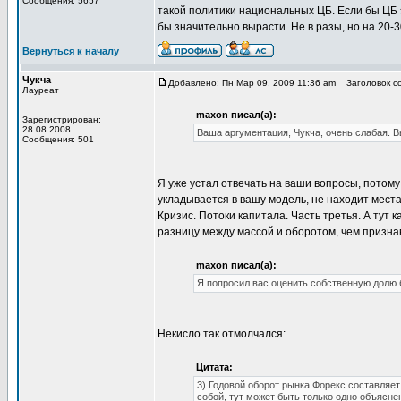
Сообщения: 5657
такой политики национальных ЦБ. Если бы ЦБ э
бы значительно вырасти. Не в разы, но на 20-
Вернуться к началу
Чукча
Добавлено: Пн Мар 09, 2009 11:36 am
Заголовок со
Лауреат
maxon писал(а):
Зарегистрирован:
28.08.2008
Ваша аргументация, Чукча, очень слабая. В
Сообщения: 501
Я уже устал отвечать на ваши вопросы, потому
укладывается в вашу модель, не находит места 
Кризис. Потоки капитала. Часть третья. А тут
разницу между массой и оборотом, чем призна
maxon писал(а):
Я попросил вас оценить собственную долю б
Некисло так отмолчался:
Цитата:
3) Годовой оборот рынка Форекс составляет
собой, тут может быть только одно объясне