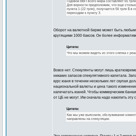
Годовой ВВП всего мира составляет 65 трлн 
Для верности предположим, что еще столько
пункта 1 (22 трлн), получается 56 трлн $ в
переходим к пункту 3.
Оборот на валютной бирже может быть любым 
крутящими 1000 баксов. Он более информативе
Цитата:
Что мы можем видеть из этого слепка с реа
Вовсе нет. Спекулянты могут лишь кратковрем
никаких запасов спекулятивного капитала. За
курс юаня в течении нескольких лет скупая до
национальной валюты и цена такого изменения 
напечатать юаней. Чтобы коммерческим банкам
от ЦБ не могут. Им сначала надо накопить эту 
Цитата:
Как мы уже выяснили, обслуживание клиенто
направлены на спекуляции.