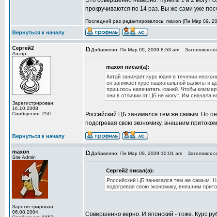
Это совершенно неверно. Пункты 1 и 2 могут с
прокручиваются по 14 раз. Вы же сами уже по
Последний раз редактировалось: maxon (Пн Мар 09, 20
Вернуться к началу
Сергей2
Добавлено: Пн Мар 09, 2009 8:53 am
Заголовок соо
Автор
maxon писал(а):
Китай занижает курс юаня в течении неско
он занижает курс национальной валюты и це
пришлось напечатать юаней. Чтобы коммер
они в отличии от ЦБ не могут. Им сначала н
Зарегистрирован:
16.10.2008
Сообщения: 250
Российский ЦБ занимался тем же самым. Но они
подогревая свою экономику, внешним притоком
Вернуться к началу
maxon
Добавлено: Пн Мар 09, 2009 10:01 am
Заголовок со
Site Admin
Сергей2 писал(а):
Российский ЦБ занимался тем же самым. Но
подогревая свою экономику, внешним прито
Зарегистрирован:
06.08.2004
Совершенно верно. И японский - тоже. Курс р