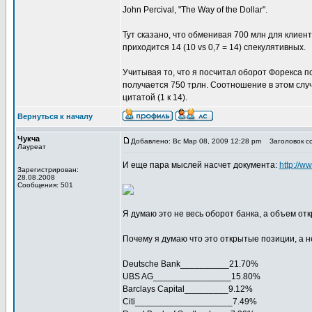
John Percival, "The Way of the Dollar".
Тут сказано, что обменивая 700 млн для клиент
приходится 14 (10 vs 0,7 = 14) спекулятивных.
Учитывая то, что я посчитал оборот Форекса по 
получается 750 трлн. Соотношение в этом слу
цитатой (1 к 14).
Вернуться к началу
Чукча
Добавлено: Вс Мар 08, 2009 12:28 pm
Заголовок со
Лауреат
И еще пара мыслей насчет документа:
http://w
Зарегистрирован:
28.08.2008
Сообщения: 501
Я думаю это не весь оборот банка, а объем от
Почему я думаю что это открытые позиции, а н
Deutsche Bank__________21.70%
UBS AG________________15.80%
Barclays Capital_________9.12%
Citi____________________7.49%