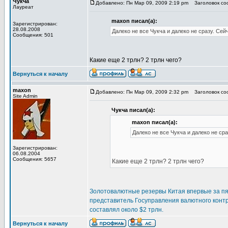
Чукча
Добавлено: Пн Мар 09, 2009 2:19 pm
Заголовок соо
Лауреат
maxon писал(а):
Зарегистрирован:
28.08.2008
Далеко не все Чукча и далеко не сразу. Сей
Сообщения: 501
Какие еще 2 трлн? 2 трлн чего?
Вернуться к началу
maxon
Добавлено: Пн Мар 09, 2009 2:32 pm
Заголовок соо
Site Admin
Чукча писал(а):
maxon писал(а):
Далеко не все Чукча и далеко не сра
Зарегистрирован:
06.08.2004
Сообщения: 5657
Какие еще 2 трлн? 2 трлн чего?
Золотовалютные резервы Китая впервые за пят
представитель Госуправления валютного конт
составлял около $2 трлн.
Вернуться к началу