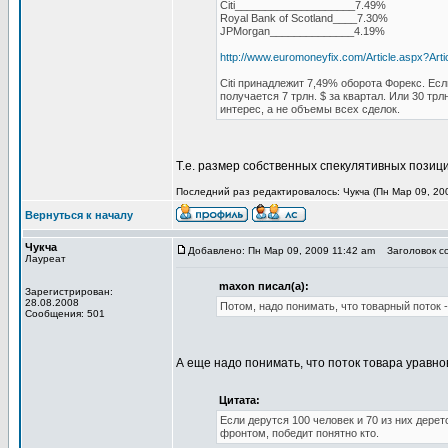
Citi____________________7.49%
Royal Bank of Scotland____7.30%
JPMorgan______________4.19%
http://www.euromoneyfix.com/Article.aspx?Ar
Citi принадлежит 7,49% оборота Форекс. Если
получается 7 трлн. $ за квартал. Или 30 тр
интерес, а не объемы всех сделок.
Т.е. размер собственных спекулятивных позици
Последний раз редактировалось: Чукча (Пн Мар 09, 200
Вернуться к началу
Чукча
Добавлено: Пн Мар 09, 2009 11:42 am
Заголовок со
Лауреат
maxon писал(а):
Зарегистрирован:
28.08.2008
Потом, надо понимать, что товарный поток 
Сообщения: 501
А еще надо понимать, что поток товара уравн
Цитата:
Если дерутся 100 человек и 70 из них дерет
фронтом, победит понятно кто.