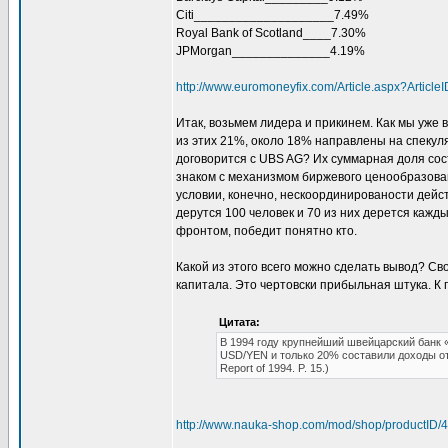
Citi____________________7.49%
Royal Bank of Scotland____7.30%
JPMorgan______________4.19%
http://www.euromoneyfix.com/Article.aspx?Arti
Итак, возьмем лидера и прикинем. Как мы уже в
из этих 21%, около 18% направлены на спекуля
договорится с UBS AG? Их суммарная доля сост
знаком с механизмом биржевого ценообразован
условии, конечно, нескоординированости дейст
дерутся 100 человек и 70 из них дерется кажды
фронтом, победит понятно кто.
Какой из этого всего можно сделать вывод? С
капитала. Это чертовски прибыльная штука. К 
Цитата:
В 1994 году крупнейший швейцарский банк
USD/YEN и только 20% составили доходы от 
Report of 1994. P. 15.)
http://www.nauka-shop.com/mod/shop/productID/