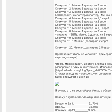
Спекулянт 1: Меняю 1 доллар на 2 евро!
Спекулянт 2: Меняю 1 доллар на 1 евро!
Спекулянт 3: Меняю 1 доллар на 1 евро!
Коммерсант (экспортер/импортер): Меняю 1 
Спекулянт 4: Меняю 1 доллар на 1,5 евро!
Спекулянт 5: Меняю 1 доллар на 2 евро!
Спекулянт 6: Меняю 1 доллар на 1 евро!
Спекулянт 7: Меняю 1 доллар на 1,5 евро!
Спекулянт 8: Меняю 1 доллар на 2 евро!
Финансист (ВВП): Меняю 1 доллар на 1 евро
Спекулянт 9: Меняю 1 доллар на 2 евро!
Спекулянт 10: Меняю 1 доллар на 2 евро!
...
Спекулянт 20: Меняю 1 доллар на 1,5 евро!
Примечание: чтобы не усложнять пример не
евро на доллары).
Что мы можем видеть из этого слепка с реа
разберемся с этим внимательнее. Известно
(http://dollardaze.org/blog/?post_id=00565).
Отсюда вывод: на Форексе крутятся одни и те
также спекулянт 6 и 8 и 18.
...
Я думаю это не весь оборот банка, а объем
Почему я думаю что это открытые позиции, 
Deutsche Bank__________21.70%
UBS AG________________15.80%
Barclays Capital_________9.12%