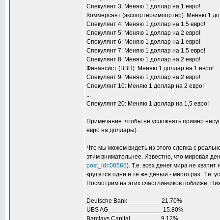
Спекулянт 3: Меняю 1 доллар на 1 евро!
Коммерсант (экспортер/импортер): Меняю 1 до
Спекулянт 4: Меняю 1 доллар на 1,5 евро!
Спекулянт 5: Меняю 1 доллар на 2 евро!
Спекулянт 6: Меняю 1 доллар на 1 евро!
Спекулянт 7: Меняю 1 доллар на 1,5 евро!
Спекулянт 8: Меняю 1 доллар на 2 евро!
Финансист (ВВП): Меняю 1 доллар на 1 евро!
Спекулянт 9: Меняю 1 доллар на 2 евро!
Спекулянт 10: Меняю 1 доллар на 2 евро!
...
Спекулянт 20: Меняю 1 доллар на 1,5 евро!
Примечание: чтобы не усложнять пример несущ
евро на доллары).
Что мы можем видеть из этого слепка с реальн
этим внимательнее. Известно, что мировая ден
post_id=00565
). Т.е. всех денег мира не хвати
крутятся одни и те же деньги - много раз. Т.е. у
Посмотрим на этих счастливчиков поближе. Ни
Deutsche Bank__________21.70%
UBS AG________________15.80%
Barclays Capital_________9.12%