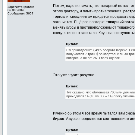
Потом, надо понимать, что товарный поток -
эт
Зарегистрирован:
06.08.2004
этому фактору, и плыть против течения,
растр
Сообщения: 5657
торговли, спекулянтам придётся продавать евр
закончатся. Ещё раз повторю:
товарный поток
менять курсы в противоположном от товарного
спекулятивного капитала. Крупные спекулянты 
Цитата:
Citi принадлежит 7,49% оборота Форекс. Если
получается 7 трлн. $ за квартал. Или 30 тр
интерес, а не объемы всех сделок.
Это уже звучит разумно.
Цитата:
Тут сказано, что обменивая 700 млн для кли
приходится 14 (10 vs 0,7 = 14) спекулятивны
Именно об этом я всё время пытался вам сказа
бирже
. А курс определяется соотношением им
Цитата: