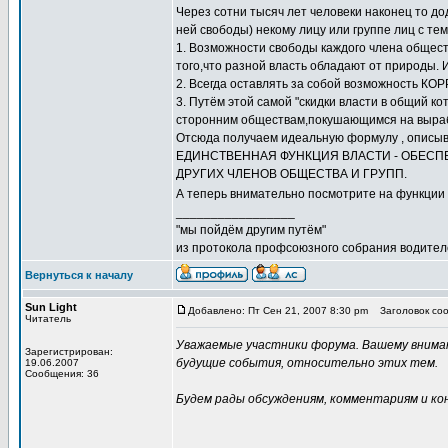
Через сотни тысяч лет человеки наконец то дод
ней свободы) некому лицу или группе лиц с те
1. Возможности свободы каждого члена обществ
того,что разной власть обладают от природы. 
2. Всегда оставлять за собой возможность 
3. Путём этой самой "скидки власти в общий к
сторонним обществам,покушающимся на вырабо
Отсюда получаем идеальную формулу , описы
ЕДИНСТВЕННАЯ ФУНКЦИЯ ВЛАСТИ - ОБЕС
ДРУГИХ ЧЛЕНОВ ОБЩЕСТВА И ГРУПП.
А теперь внимательно посмотрите на функции в
_________________
"мы пойдём другим путём"
из протокола профсоюзного собрания водител
Вернуться к началу
Sun Light
Добавлено: Пт Сен 21, 2007 8:30 pm
Заголовок соо
Читатель
Уважаемые участники форума. Вашему вниман
Зарегистрирован:
будущие события, относительно этих тем.
19.06.2007
Сообщения: 36
Будем рады обсуждениям, комментариям и ко