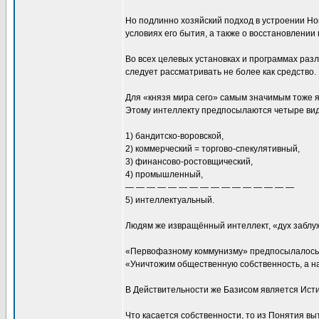
Но подлинно хозяйский подход в устроении Нов
условиях его бытия, а также о восстановлени
Во всех целевых установках и программах разл
следует рассматривать не более как средство. 
Для «князя мира сего» самым значимым тоже явл
Этому интеллекту предпосылаются четыре вид
1) бандитско-воровской,
2) коммерческий = торгово-спекулятивный,
3) финансово-ростовщический,
4) промышленный,
— — — — — — — — — — — — — — — —
5) интеллектуальный.
Людям же извращённый интеллект, «дух заблуж
«Первофазному коммунизму» предпосылалось ут
«Уничтожим общественную собственность, а н
В Действительности же Базисом является Исти
Что касается собственности, то из Понятия вы