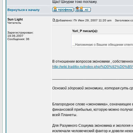
Щас! Шнурки токо поглажу.
Вернуться к началу
Sun Light
Добавлено: Пт Июн 29, 2007 11:20 am
Заголовок со
Читатель
Yuri_P писал(а):
Зарегистрирован:
19.06.2007
Сообщения: 36
...Напоминаю о Вашем обещании ответи
В отношении вопросов экономики , собственно
http://wiki.traditio.ru/index.php/
______________________________________
Основой здоровой экономики, которая суть с
Благородное слово «экономика», означающее в
финансовой прибылью, которую можно получат
всей Планеты.
Для Разумного Социума экономика и экология 
исключали человеческий фактор и довели неког