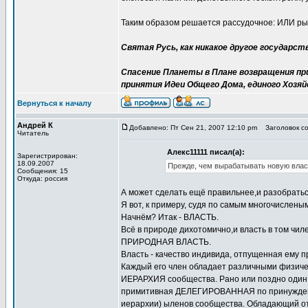
Таким образом решается рассудочное: ИЛИ ры
Святая Русь, как никакое другое государст
Спасение Планеты в Плане возвращения при
принятия Идеи Общего Дома, единого Хозяй
Вернуться к началу
Андрей К
Добавлено: Пт Сен 21, 2007 12:10 pm
Заголовок со
Читатель
Алекс11111 писал(а):
Зарегистрирован:
18.09.2007
Прежде, чем вырабатывать новую власт
Сообщения: 15
Откуда: россия
А может сделать ещё правильнее,и разобраться
Я вот, к примеру, судя по самым многочисленым
Начнём? Итак - ВЛАСТЬ.
Всё в природе дихотомично,и власть в том ч
ПРИРОДНАЯ ВЛАСТЬ.
Власть - качество индивида, отпущенная ему п
Каждый его член обладает различными физичес
ИЕРАРХИЯ сообщества. Рано или поздно один и
примитивная ДЕЛЕГИРОВАННАЯ по принуждению,
иерархии) ыленов сообщества. Обладающий отн