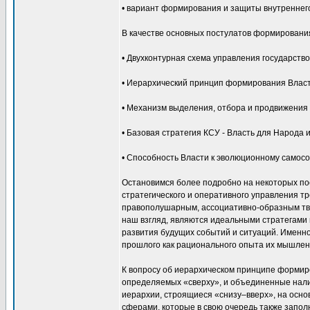
• вариант формирования и защиты внутреннего
В качестве основных постулатов формировани
• Двухконтурная схема управления государство
• Иерархический принцип формирования Власт
• Механизм выделения, отбора и продвижения 
• Базовая стратегия КСУ - Власть для Народа 
• Способность Власти к эволюционному самос
Остановимся более подробно на некоторых по
стратегического и оперативного управления т
правополушарным, ассоциативно-образным тво
наш взгляд, являются идеальными стратегами 
развития будущих событий и ситуаций. Именно 
прошлого как рационального опыта их мышлен
К вопросу об иерархическом принципе формир
определяемых «сверху», и объединенные нали
иерархии, строящиеся «снизу–вверх», на осно
сферами, которые в свою очередь также запо