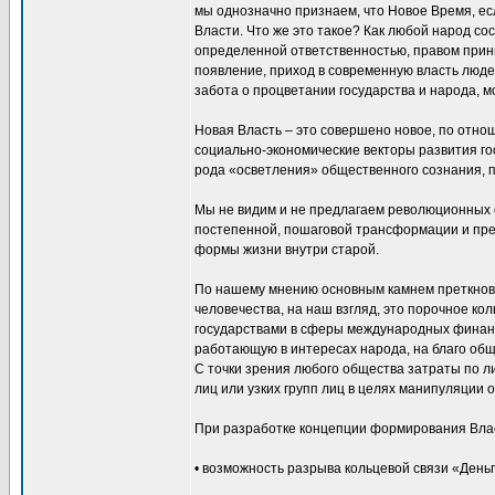
мы однозначно признаем, что Новое Время, ес
Власти. Что же это такое? Как любой народ со
определенной ответственностью, правом прини
появление, приход в современную власть люд
забота о процветании государства и народа, 
Новая Власть – это совершено новое, по отно
социально-экономические векторы развития гос
рода «осветления» общественного сознания, 
Мы не видим и не предлагаем революционных 
постепенной, пошаговой трансформации и прео
формы жизни внутри старой.
По нашему мнению основным камнем преткновен
человечества, на наш взгляд, это порочное к
государствами в сферы международных финансо
работающую в интересах народа, на благо обще
С точки зрения любого общества затраты по л
лиц или узких групп лиц в целях манипуляции
При разработке концепции формирования Влас
• возможность разрыва кольцевой связи «Деньг