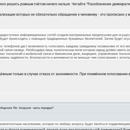
ного решить ровным счётом ничего нельзя. Читайте "Разоблачение демократ
еализации которых не обязательно обращение к чиновнику - это прописано у 
бщедоступных информационных сетей создали материальные предпосылки для осущест
в будет происходить с помощью традиционных бумажных бюллетеней. Затем будет ос
ых телефонов даст возможность голосовать каждому гражданину независимо от его м
ной связи налицо. Необходима лишь политическая воля которою народ должен иметь 
х технологий и мобильной связи в банковском деле, медицине, управлением технолог
уровень надёжности, безопасности и анонимности не меньше чем голосование с испо
ёжным только в случае отказа от анонимности. При поимённом голосовании вс
бщения: Re: Анархия - мать порядка?
екомпетентным населением, которое по любому вопросу будет являться подавляющим