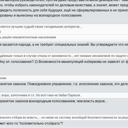
тив выборов руководителей, против даже представительной демократии? Таки
мен, чтобы избрать законодателей по деловым качествам, а значит, может пре
двидеть полезность для себя будущих, ещё не сформулированных и не принят
лированы и вынесены на всенародное голосование.
вляется лучшим судьей своих сегодняшних интересов...
:
ть решён некомпетентным населением
е касаются народа, а не требуют специальных знаний. Вы утверждаете что 
дёжным только в случае отказа от анонимности....нет никаких механизмов по защите 
ну эл. голосования? 2) Возможности манипуляций избиркома не зависят от фор
ении
инятии законов. Повседневное управление, т.е. исполнение законов, это дело
воры, взяточники и т.п. Но всё-таки не бабки Параски.
ринятие законов всенародным голосованием, чем власть воров...
ьного отбора во власть,... но никак не систему всеобщей безответственности за реш
жет кого-то "положительно отобрать"?