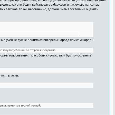
е выборы предполагают, что народ (независимо от уровня образования,
двидеть, как они будут действовать в будущем и насколько полезные
ых законов, то он, несомненно, должен быть в состоянии оценить
некие учёные лучше понимают интересы народа чем сам народ?
от злоупотреблений со стороны избиркома.
мы голосования, т.к. о обоих случаях эл. и бум. голосование)
 исп. власти.
ения, принятые темной толпой.