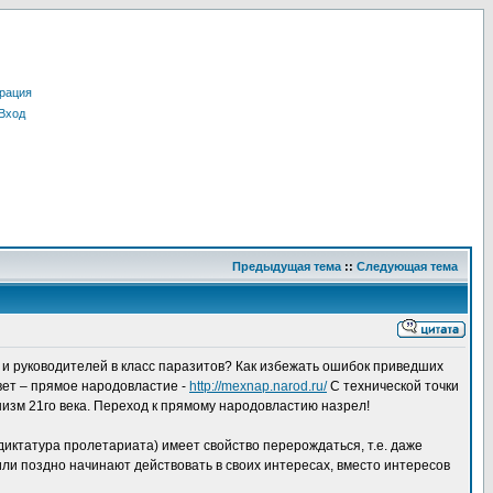
рация
Вход
Предыдущая тема
::
Следующая тема
 и руководителей в класс паразитов? Как избежать ошибок приведших
вет – прямое народовластие -
http://mexnap.narod.ru/
С технической точки
низм 21го века. Переход к прямому народовластию назрел!
иктатура пролетариата) имеет свойство перерождаться, т.е. даже
ли поздно начинают действовать в своих интересах, вместо интересов