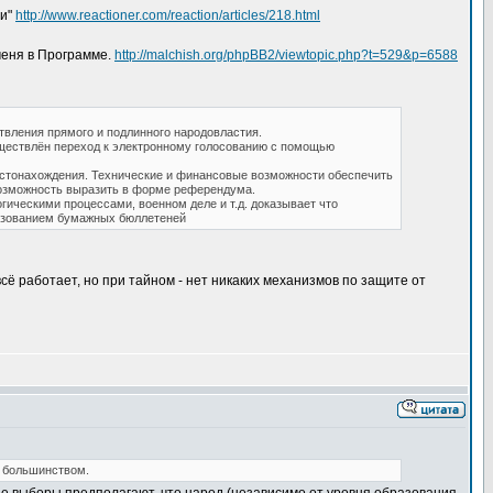
ии"
http://www.reactioner.com/reaction/articles/218.html
меня в Программе.
http://malchish.org/phpBB2/viewtopic.php?t=529&p=6588
вления прямого и подлинного народовластия.
уществлён переход к электронному голосованию с помощью
естонахождения. Технические и финансовые возможности обеспечить
возможность выразить в форме референдума.
ическими процессами, военном деле и т.д. доказывает что
льзованием бумажных бюллетеней
ё работает, но при тайном - нет никаких механизмов по защите от
 большинством.