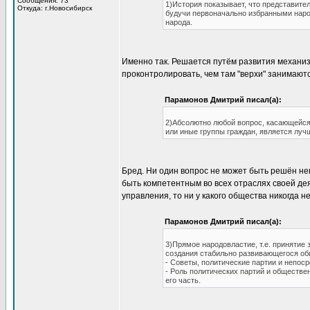
Сообщения: 73
1)История показывает, что представите
Откуда: г.Новосибирск
будучи первоначально избранными народ
народа.
Именно так. Решается путём развития механизм
проконтролировать, чем там "верхи" занимаютс
Парамонов Дмитрий писал(а):
2)Абсолютно любой вопрос, касающейся 
или иные группы граждан, является луч
Бред. Ни один вопрос не может быть решён не
быть компетентным во всех отраслях своей де
управления, то ни у какого общества никогда 
Парамонов Дмитрий писал(а):
3)Прямое народовластие, т.е. приняти
создания стабильно развивающегося об
- Советы, политические партии и непос
- Роль политических партий и обществе
его часть.