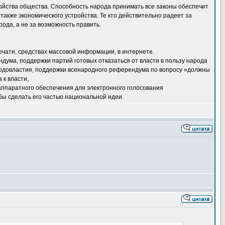
ройства общества. Способность народа принимать все законы обеспечит
кже экономического устройства. Те кто действительно радеет за
ода, а не за возможность править.
ечати, средствах массовой информации, в интернете.
ума, поддержки партий готовых отказаться от власти в пользу народа
ародовластия, поддержки всенародного референдума по вопросу «должны
 к власти,
аппаратного обеспечения для электронного голосования
бы сделать его частью национальной идеи.