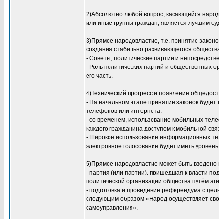
2)Абсолютно любой вопрос, касающейся народа
или иные группы граждан, является лучшим су
3)Прямое народовластие, т.е. принятие зако
создания стабильно развивающегося общества
- Советы, политические партии и непосредст
- Роль политических партий и общественных о
его часть.
4)Технический прогресс и появление общедос
- На начальном этапе принятие законов буде
телефонов или интернета.
- со временем, использование мобильных теле
каждого гражданина доступом к мобильной св
- Широкое использование информационных техн
электронное голосование будет иметь уровен
5)Прямое народовластие может быть введено в
- партия (или партии), пришедшая к власти п
политической организации общества путём аг
- подготовка и проведение референдума с цел
следующим образом «Народ осуществляет свою
самоуправления».