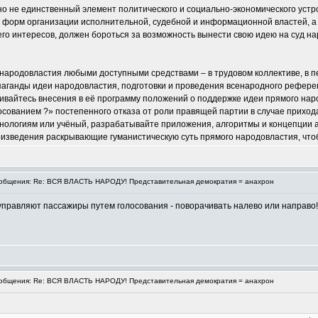
но не единственный элемент политического и социально-экономического уст
орм организации исполнительной, судебной и информационной властей, а та
о интересов, должен бороться за возможность вынести свою идею на суд нар
 народовластия любыми доступными средствами – в трудовом коллективе, в п
аганды идеи народовластия, подготовки и проведения всенародного референд
обивайтесь внесения в её программу положений о поддержке идеи прямого н
сованием ?» постепенного отказа от роли правящей партии в случае прихода
нологиям или учёный, разрабатывайте приложения, алгоритмы и концепции 
роизведения раскрывающие гуманистическую суть прямого народовластия, что
бщения: Re: ВСЯ ВЛАСТЬ НАРОДУ! Представительная демократия = анахрон
 управляют пассажиры путем голосования - поворачивать налево или направо!
бщения: Re: ВСЯ ВЛАСТЬ НАРОДУ! Представительная демократия = анахрон