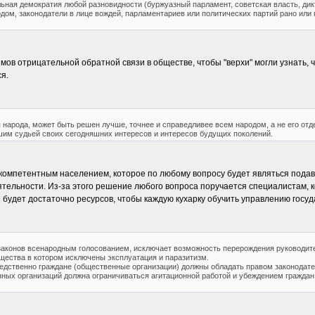
льная демократия любой разновидности (буржуазный парламент, советская власть, дикт
ом, законодатели в лице вождей, парламентариев или политических партий рано или 
ов отрицательной обратной связи в обществе, чтобы "верхи" могли узнать, ч
я.
народа, может быть решен лучше, точнее и справедливее всем народом, а не его от
шим судьей своих сегодняшних интересов и интересов будущих поколений.
компетентным населением, которое по любому вопросу будет являться подав
ятельности. Из-за этого решение любого вопроса поручается специалистам, 
не будет достаточно ресурсов, чтобы каждую кухарку обучить управлению госуд
е законов всенародным голосованием, исключает возможность перерождения руководи
щества в котором исключены эксплуатация и паразитизм.
редственно граждане (общественные организации) должны обладать правом законодат
нных организаций должна ограничиваться агитационной работой и убеждением граждан