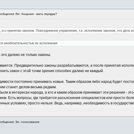
общения: Re: Анархия - мать порядка?
а о принятии законов. Повседневное управление, т.е. исполнение законов, это дело ис
ся необязательностью их исполнения
это далеко не только законы.
нимаются. Предварительно законы разрабатываются, а после принятия исполн
нить закон с этой точки зрения способен далеко не каждый.
димости постоянно принимать новые. Таким образом либо народ будет посто
ии станет делом весьма редким.
и в интересах народа, а кто и каким образом принимает эти решения - это 
ем. Есть вопросы, где требуется разъяснения специалистов или просто боле
енных условиях, просто нельзя. Ведь, например, необходимость в государстве
общения: Эл. голосование