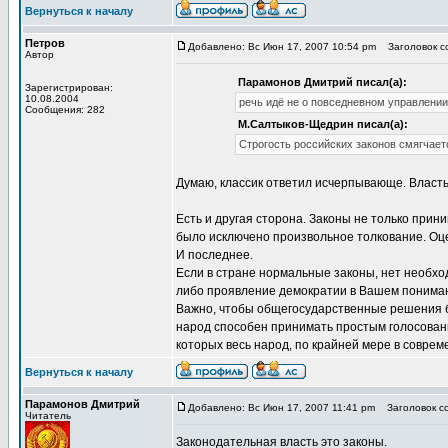
Вернуться к началу
Петров
Добавлено: Вс Июн 17, 2007 10:54 pm
Заголовок со
Автор
Парамонов Дмитрий писал(а):
Зарегистрирован:
10.08.2004
речь идё не о повседневном управлении, 
Сообщения: 282
М.Салтыков-Щедрин писал(а):
Строгость российских законов смягчает
Думаю, классик ответил исчерпывающе. Власть 
Есть и другая сторона. Законы не только при
было исключено произвольное толкование. Оце
И последнее.
Если в стране нормальные законы, нет необхо
либо проявление демократии в Вашем пониман
Важно, чтобы общегосударственные решения был
народ способен принимать простым голосовани
которых весь народ, по крайней мере в соврем
Вернуться к началу
Парамонов Дмитрий
Добавлено: Вс Июн 17, 2007 11:41 pm
Заголовок со
Читатель
Законодательная власть это законы.