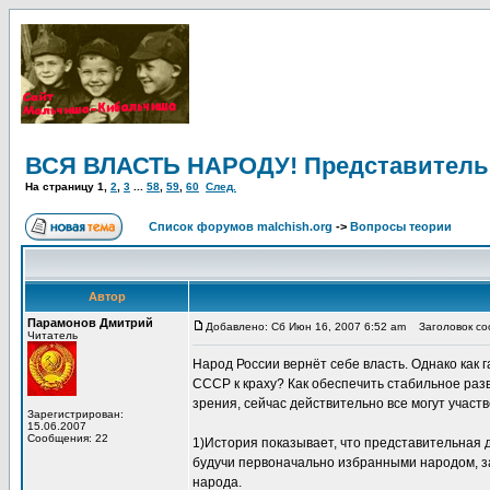
ВСЯ ВЛАСТЬ НАРОДУ! Представительн
На страницу
1
,
2
,
3
...
58
,
59
,
60
След.
Список форумов malchish.org
->
Вопросы теории
Автор
Парамонов Дмитрий
Добавлено: Сб Июн 16, 2007 6:52 am
Заголовок со
Читатель
Народ России вернёт себе власть. Однако как
СССР к краху? Как обеспечить стабильное раз
зрения, сейчас действительно все могут участ
Зарегистрирован:
15.06.2007
Сообщения: 22
1)История показывает, что представительная 
будучи первоначально избранными народом, за
народа.