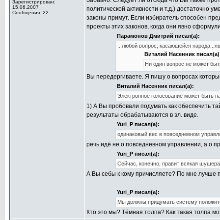
Забавно. Следует ли отсюда что Вы также про
Зарегистрирован:
15.06.2007
политической активности и т.д.) достаточно у
Сообщения: 22
законы примут. Если избиратель способен пре
проекты этих законов, когда они явно сформу
Парамонов Дмитрий писал(а):
...любой вопрос, касающейся народа...я
Виталий Насенник писал(а)
Ни один вопрос не может бы
Вы передергиваете. Я пишу о вопросах которы
Виталий Насенник писал(а):
Электронное голосование может быть на
1) А Вы пробовали подумать как обеспечить тай
результаты обрабатываются в эл. виде.
Yuri_P писал(а):
одинаковый вес в повседневном управл
речь идё не о повседневном управлении, а о пр
Yuri_P писал(а):
Сейчас, конечно, правит всякая шушера: 
А Вы себы к кому причисляете? По мне лучше п
Yuri_P писал(а):
Мы должны придумать систему положител
Кто это мы? Тёмная толпа? Как такая толпа мо