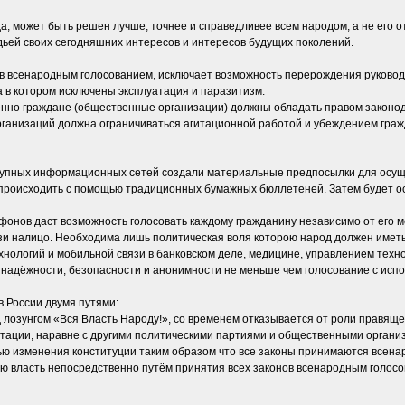
, может быть решен лучше, точнее и справедливее всем народом, а не его 
дьей своих сегодняшних интересов и интересов будущих поколений.
нов всенародным голосованием, исключает возможность перерождения руково
 в котором исключены эксплуатация и паразитизм.
венно граждане (общественные организации) должны обладать правом закон
рганизаций должна ограничиваться агитационной работой и убеждением граж
тупных информационных сетей создали материальные предпосылки для осущ
т происходить с помощью традиционных бумажных бюллетеней. Затем будет 
фонов даст возможность голосовать каждому гражданину независимо от его
язи налицо. Необходима лишь политическая воля которою народ должен имет
ологий и мобильной связи в банковском деле, медицине, управлением технол
ь надёжности, безопасности и анонимности не меньше чем голосование с ис
 России двумя путями:
од лозунгом «Вся Власть Народу!», со временем отказывается от роли правящ
итации, наравне с другими политическими партиями и общественными органи
ью изменения конституции таким образом что все законы принимаются всена
 власть непосредственно путём принятия всех законов всенародным голосов