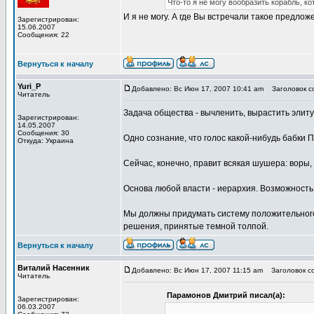
Что-то я не могу вообразить корабль, 
И я не могу. А где Вы встречали такое предло
Зарегистрирован:
15.06.2007
Сообщения: 22
Вернуться к началу
Yuri_P
Добавлено: Вс Июн 17, 2007 10:41 am
Заголовок со
Читатель
Задача общества - вычленить, вырастить элиту (
Зарегистрирован:
14.05.2007
Сообщения: 30
Одно сознание, что голос какой-нибудь бабки П
Откуда: Украина
Сейчас, конечно, правит всякая шушера: воры, в
Основа любой власти - иерархия. Возможность 
Мы должны придумать систему положительного 
решения, принятые темной толпой.
Вернуться к началу
Виталий Насенник
Добавлено: Вс Июн 17, 2007 11:15 am
Заголовок со
Читатель
Парамонов Дмитрий писал(а):
Зарегистрирован:
06.03.2007