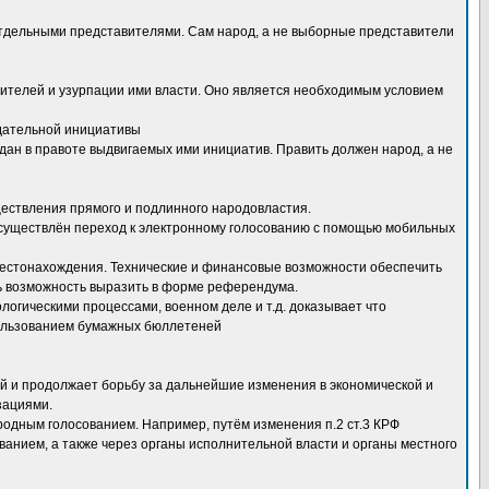
отдельными представителями. Сам народ, а не выборные представители
дителей и узурпации ими власти. Оно является необходимым условием
одательной инициативы
дан в правоте выдвигаемых ими инициатив. Править должен народ, а не
ествления прямого и подлинного народовластия.
осуществлён переход к электронному голосованию с помощью мобильных
 местонахождения. Технические и финансовые возможности обеспечить
ь возможность выразить в форме референдума.
огическими процессами, военном деле и т.д. доказывает что
пользованием бумажных бюллетеней
ей и продолжает борьбу за дальнейшие изменения в экономической и
зациями.
родным голосованием. Например, путём изменения п.2 ст.3 КРФ
анием, а также через органы исполнительной власти и органы местного