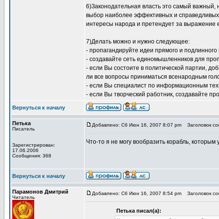
6)Законодательная власть это самый важный, 
выбор наиболее эффективных и справедливых ф
интересы народа и претендует за выражение ег
7)Делать можно и нужно следующее:
- пропагандируйте идеи прямого и подлинного
- создавайте сеть единомышленников для проп
- если Вы состоите в политической партии, д
ли все вопросы приниматься всенародным голо
- если Вы специалист по информационным тех
- если Вы творческий работник, создавайте п
Вернуться к началу
Петька
Добавлено: Сб Июн 16, 2007 8:07 pm
Заголовок соо
Писатель
Что-то я не могу вообразить корабль, которым
Зарегистрирован:
17.06.2006
Сообщения: 368
Вернуться к началу
Парамонов Дмитрий
Добавлено: Сб Июн 16, 2007 8:54 pm
Заголовок соо
Читатель
Петька писал(а):