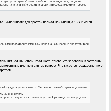
атура пролетариата) имеет свойство перерождаться, т.е. даже
поздно начинают действовать в своих интересах, вместо интересов
то нужно "низам" для простой нормальной жизни, а "низы" могли
дельными представителями. Сам народ, а не выборные представители
ляющим большинством. Реальность такова, что человек не в состоянии
компетентным именно в данном вопросе. Что касается государственного
арством.
телей и узурпации ими власти. Оно является необходимым условием
ельной инициативы
 в правоте выдвигаемых ими инициатив. Править должен народ, а не