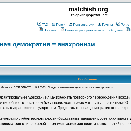
malchish.org
Это архив форума! Test!
FAQ
Поиск
Пользователи
Группы
Регист
Профиль
Войти и проверить личные сообщения
ая демократия = анахронизм.
Сообщение
общения: ВСЯ ВЛАСТЬ НАРОДУ! Представительная демократия = анахронизм.
 гарантировать её удержание? Как избежать повторного перерождения вождей
витие общества в котором будут невозможны эксплуатация и паразитизм? От
вовать в управлении государством. Представительная демократия это анахро
демократия любой разновидности (буржуазный парламент, советская власть, д
конодатели в лице вождей, парламентариев или политических партий рано и