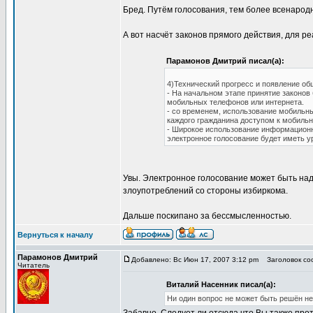
Бред. Путём голосования, тем более всенарод
А вот насчёт законов прямого действия, для р
Парамонов Дмитрий писал(а):
4)Технический прогресс и появление о
- На начальном этапе принятие законо
мобильных телефонов или интернета.
- со временем, использование мобильн
каждого гражданина доступом к мобиль
- Широкое использование информационны
электронное голосование будет иметь 
Увы. Электронное голосование может быть над
злоупотреблений со стороны избиркома.
Дальше поскипано за бессмысленностью.
Вернуться к началу
Парамонов Дмитрий
Добавлено: Вс Июн 17, 2007 3:12 pm
Заголовок соо
Читатель
Виталий Насенник писал(а):
Ни один вопрос не может быть решён н