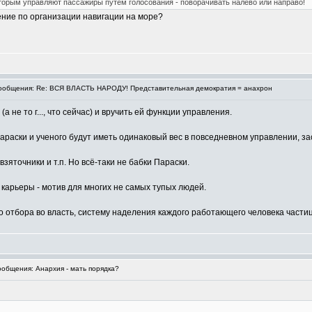
которым управляют пассажиры путем голосования - поворачивать налево или направо!
жение по организации навигации на море?
общения: Re: ВСЯ ВЛАСТЬ НАРОДУ! Представительная демократия = анахрон
а не то г..., что сейчас) и вручить ей функции управления.
араски и ученого будут иметь одинаковый вес в повседневном управлении, зас
зяточники и т.п. Но всё-таки не бабки Параски.
карьеры - мотив для многих не самых тупых людей.
отбора во власть, систему наделения каждого работающего человека частице
общения: Анархия - мать порядка?