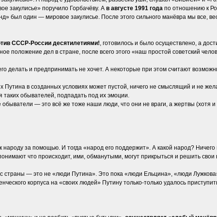
е закулисье» поручило Горбачёву. А
в августе 1991 года
по отношению к Р
д» был один — мировое закулисье. После этого сильного манёвра мы все, весь 
ротив СССР-России десятилетиями!
, готовилось и было осуществлено, а дос
ное положение дел в стране, после всего этого «наш простой советский челов
го делать и предпринимать не хочет. А некоторые при этом считают возможн
ях Путина в созданных условиях может пустой, ничего не смыслящий и не ж
я таких обывателей, подпадать под их эмоции.
е обыватели — это всё же тоже наши люди, что они не враги, а жертвы (хот
к народу за помощью. И тогда «народ его поддержит». А какой народ? Ниче
онимают что происходит, ими, обманутыми, могут прикрыться и решить свои
ус страны — это не «люди Путина». Это пока «люди Ельцина», «люди Лужкова»
енческого корпуса на «своих людей» Путину только-только удалось приступит