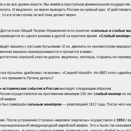
 и во все уровни власти. Мы живём в преступном криминальном государстве. И
еносить. И медленно, но верно выводить Россию на нужный курс. И действов
 то и в этом случае он всё пока делает верно.
В Достаточно Общей Теории Управления есть понятие
«сильные и слабые ма
переводится из одного режима в другой за короткое время.
«Слабый манёвр»
ведёт машину с пустыми бутылками. И он, двигаясь по неизвестному маршруту с
уженная машина переворачивается и грохается в кювет.
в достаточно хорошей участок дороги, медленно, неспеша, стараясь не перев
ых бутылок» дребезжат «в кузове»: «Скорей! Налей!». Но ВВП этого «дребезг
 что прикажете Путину делать?
 исторические события в России
выглядят следующим образом.
России осуществлялся на протяжении минимум 100 лет
слабый маневр
по пе
ой мафии.
ии был завершён
сильным манёвром
— революцией 1917 года. После чего на
емя. После устранения Сталина «мировое закулисье» осуществило
с 1953 г 
ернациональной международной еврейской мафии. Это и были так называем
 закулисью». А народ с удовольствием, развесив уши, слушал «БиБиСи» и «Г