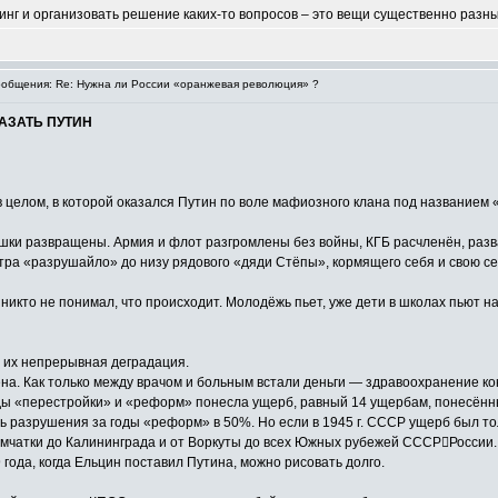
тинг и организовать решение каких-то вопросов – это вещи существенно разн
общения: Re: Нужна ли России «оранжевая революция» ?
АЗАТЬ ПУТИН
в целом, в которой оказался Путин по воле мафиозного клана под названием 
ушки развращены. Армия и флот разгромлены без войны, КГБ расчленён, раз
тра «разрушайло» до низу рядового «дяди Стёпы», кормящего себя и свою се
ы никто не понимал, что происходит. Молодёжь пьет, уже дети в школах пьют 
ёт их непрерывная деградация.
на. Как только между врачом и больным встали деньги — здравоохранение ко
оды «перестройки» и «реформ» понесла ущерб, равный 14 ущербам, понесённ
ь разрушения за годы «реформ» в 50%. Но если в 1945 г. СССР ущерб был тол
чатки до Калининграда и от Воркуты до всех Южных рубежей СССР﷓России. 
года, когда Ельцин поставил Путина, можно рисовать долго.