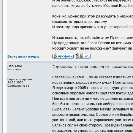
И он очень осторожно, стараясь не переверну
наполнять «пустые бутылки» Мёртвой Водой и
Конечно, можно при этом разсуждать о каких-т
нюансов, которые известны ему.
И поэтому надо признать, что у нас хороший п
И надо понять, что обо всём этом Путин не мож
Ну, представьте, что Глава России на весь ми
России? Усилит ли её положение? Запугает ли
Вернуться к началу
Лев-Сим
Добавлено: Пн Окт 30, 2006 2:28 am
Заголовок соо
Читатель
Блестящий анализ. Ему не хватает известных 
Зарегистрирован:
портативных зарядов в моих руках. Против тако
24.10.2006
Сообщения: 53
Я еще в марте 2005 г. посылал прокуратуре пр
основные мировые новости крутятся вокруг яд
При всем при этом ни у кого не должно вызыв
борьбы от неоколониального либерального раб
Выработан баланс условно между Западным яс
мирового правительства. Средоточием борьбы 
унитаз самой, или взять управление унитазом 
баланса сил на свою сторону. Президент Ирана
не закалял, не укреплял, до сих пор легко подм