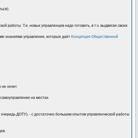
ься).
 работы. Т.е. новых управленцев надо готовить, в т.ч. выдвигая своих
ыми знаниями управления, которые даёт
Концепция Общественной
 не хочет.
ь самоуправление на местах.
ую очередь ДОТУ), - с достаточно большим опытом управленческой работы
ев.