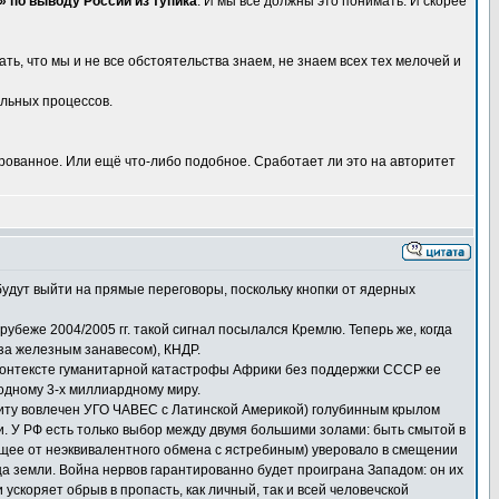
 по выводу России из тупика
. И мы все должны это понимать. И скорее
ть, что мы и не все обстоятельства знаем, не знаем всех тех мелочей и
альных процессов.
пированное. Или ещё что-либо подобное. Сработает ли это на авторитет
удут выйти на прямые переговоры, поскольку кнопки от ядерных
убеже 2004/2005 гг. такой сигнал посылался Кремлю. Теперь же, когда
за железным занавесом), КНДР.
в контексте гуманитарной катастрофы Африки без поддержки СССР ее
одному 3-х миллиардному миру.
иту вовлечен УГО ЧАВЕС с Латинской Америкой) голубинным крылом
. У РФ есть только выбор между двумя большими золами: быть смытой в
ающее от неэквивалентного обмена с ястребиным) уверовало в смещении
ица земли. Война нервов гарантированно будет проиграна Западом: он их
и ускоряет обрыв в пропасть, как личный, так и всей человечской