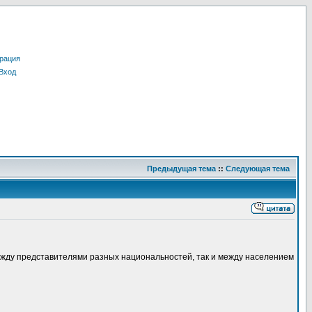
рация
Вход
Предыдущая тема
::
Следующая тема
между представителями разных национальностей, так и между населением