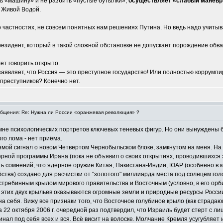
ть «машину» и не разбить «пустые бутылки»,
осуществляет «слабый манёвр»
 Живой Водой.
о частностях, не совсем понятных нам решениях Путина. Но ведь надо учитыва
резидент, который в такой сложной обстановке не допускает порождение обв
ет говорить открыто.
р заявляет, что Россия — это преступное государство! Или полностью коррум
 преступников? Конечно нет.
бщения: Re: Нужна ли России «оранжевая революция» ?
мне психологических портретов ключевых теневых фигур. Но они вынуждены б
го лома - нет приёма.
ямой сигнал о новом Четвертом Чернобыльском блоке, замкнутом на меня. На р
ерной программы Ирана (пока не объявил о своих открытиях, проводившихся 
ать сомнений, что ядерное оружие Китая, Пакистана-Индии, ЮАР (особенно 
ства) создано для расчистки от "золотого" миллиарда места под солнцем гол
требинным крылом мирового правительства и Восточным (условно, в его орб
этих двух крыльев оказываются огромные земли и природные ресурсы России
на себя. Вижу все признаки того, что Восточное голубиное крыло (как страд
 22 октября 2006 г. очередной раз подтвердил, что Израиль будет стерт с л
инал под себя всех и вся. Всё висит на волоске. Молчание Кремля усугубляет 