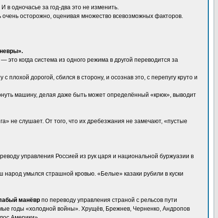
 в одночасье за год-два это не изменить.
ать очень осторожно, оценивая множество всевозможных факторов.
невры».
— это когда система из одного режима в другой переводится за
 плохой дорогой, сбился в сторону, и осознав это, с перепугу круто и
ернуть машину, делая даже быть может определённый «крюк», выводит
а» не слушает. От того, что их дребезжания не замечают, «пустые
реводу управления Россией из рук царя и национальной буржуазии в
ш народ умылся страшной кровью. «Белые» казаки рубили в куски
слабый манёвр
по переводу управления страной с рельсов пути
ые годы «холодной войны». Хрущёв, Брежнев, Черненко, Андропов
олос Америки».