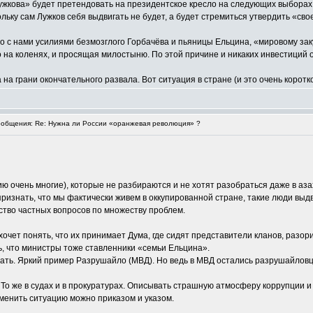
жкова» будет претендовать на президентское кресло на следующих выборах. 
ольку сам Лужков себя выдвигать не будет, а будет стремиться утвердить «сво
то с нами усилиями безмозглого Горбачёва и пьяницы Ельцина, «мировому зак
 на коленях, и просящая милостыню. По этой причине и никаких инвестиций 
на грани окончательного развала. Вот ситуация в стране (и это очень коротко
общения: Re: Нужна ли России «оранжевая революция» ?
нию очень многие), которые не разбираются и не хотят разобраться даже в аз
 признать, что мы фактически живем в оккупированной стране, такие люди выдв
ство частных вопросов по множеству проблем.
хочет понять, что их принимает Дума, где сидят представители кланов, разо
ь, что министры тоже ставленники «семьи Ельцина».
рать. Яркий пример Разрушайло (МВД). Но ведь в МВД остались разрушайловцы,
х. То же в судах и в прокуратурах. Описывать страшную атмосферу коррупции 
зменить ситуацию можно приказом и указом.