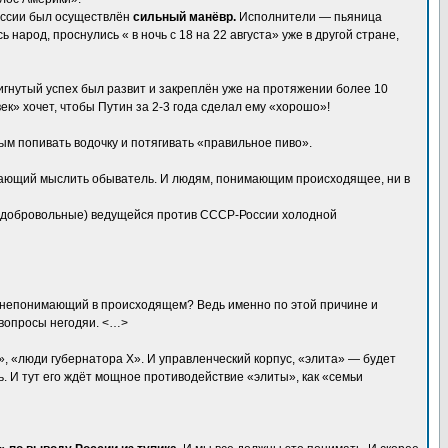
оссии был осуществлён
сильный манёвр.
Исполнители — пьяница
народ, проснулись « в ночь с 18 на 22 августа» уже в другой стране,
тигнутый успех был развит и закреплён уже на протяжении более 10
ек» хочет, чтобы Путин за 2-3 года сделал ему «хорошо»!
ым попивать водочку и потягивать «правильное пиво».
елающий мыслить обыватель. И людям, понимающим происходящее, ни в
я и добровольные) ведущейся против СССР-России холодной
го непонимающий в происходящем? Ведь именно по этой причине и
 вопросы негодяи. <…>
, «люди губернатора Х». И управленческий корпус, «элита» — будет
ь. И тут его ждёт мощное противодействие «элиты», как «семьи