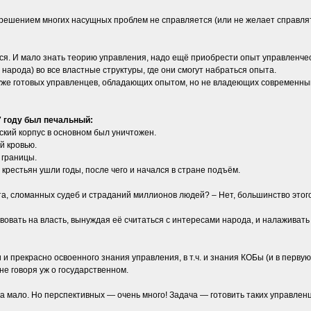
решением многих насущных проблем не справляется (или не желает справлят
. И мало знать теорию управления, надо ещё приобрести опыт управленческой
арода) во все властные структуры, где они смогут набраться опыта.
у уже готовых управленцев, обладающих опытом, но не владеющих современн
 году был печальный:
кий корпус в основном был уничтожен.
й кровью.
 границы.
 крестьян ушли годы, после чего и начался в стране подъём.
а, сломанных судеб и страданий миллионов людей? – Нет, большинство этого
ствовать на власть, вынуждая её считаться с интересами народа, и налаживат
и прекрасно освоенного знания управления, в т.ч. и знания КОБы (и в перв
не говоря уж о государственном.
а мало. Но перспективных — очень много! Задача — готовить таких управленц