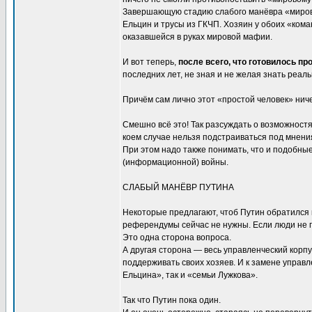
Завершающую стадию слабого манёвра «мирово
Ельцин и трусы из ГКЧП. Хозяин у обоих «коман
оказавшейся в руках мировой мафии.
И вот теперь,
после всего, что готовилось п
последних лет, не зная и не желая знать реаль
Причём сам лично этот «простой человек» ниче
Смешно всё это! Так разсуждать о возможност
коем случае нельзя подстраиваться под мнени
При этом надо также понимать, что и подобны
(информационной) войны.
СЛАБЫЙ МАНЁВР ПУТИНА
Некоторые предлагают, чтоб Путин обратился 
референдумы сейчас не нужны. Если люди не п
Это одна сторона вопроса.
А другая сторона — весь управленческий корп
поддерживать своих хозяев. И к замене управл
Ельцина», так и «семьи Лужкова».
Так что Путин пока один.