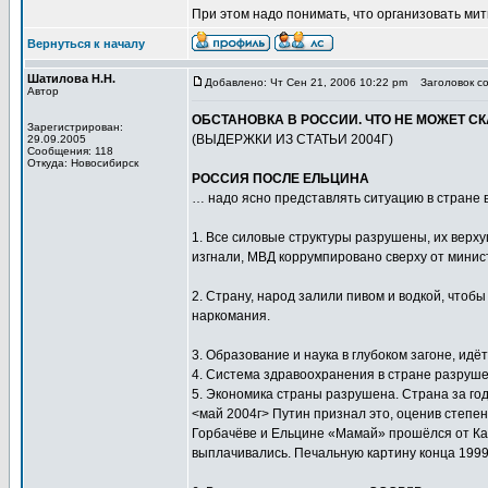
При этом надо понимать, что организовать ми
Вернуться к началу
Шатилова Н.Н.
Добавлено: Чт Сен 21, 2006 10:22 pm
Заголовок со
Автор
ОБСТАНОВКА В РОССИИ. ЧТО НЕ МОЖЕТ СК
Зарегистрирован:
(ВЫДЕРЖКИ ИЗ СТАТЬИ 2004Г)
29.09.2005
Сообщения: 118
Откуда: Новосибирск
РОССИЯ ПОСЛЕ ЕЛЬЦИНА
… надо ясно представлять ситуацию в стране 
1. Все силовые структуры разрушены, их верх
изгнали, МВД коррумпировано сверху от минис
2. Страну, народ залили пивом и водкой, чтоб
наркомания.
3. Образование и наука в глубоком загоне, ид
4. Система здравоохранения в стране разруше
5. Экономика страны разрушена. Страна за г
<май 2004г> Путин признал это, оценив степен
Горбачёве и Ельцине «Мамай» прошёлся от Кам
выплачивались. Печальную картину конца 1999 