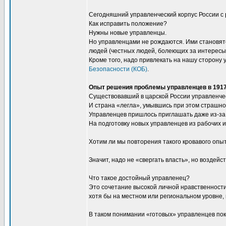
Сегодняшний управленческий корпус России с 
Как исправить положение?
Нужны новые управленцы.
Но управленцами не рождаются. Ими становятся
людей (честных людей, болеющих за интересы н
Кроме того, надо привлекать на нашу сторон
Безопасности (КОБ)
.
Опыт решения проблемы управленцев в 1917
Существовавший в царской России управленчес
И страна «легла», умывшись при этом страшно
Управленцев пришлось приглашать даже из-за
На подготовку новых управленцев из рабочих и
Хотим ли мы повторения такого кровавого опыт
Значит, надо не «свергать власть», но воздей
Что такое достойный управленец?
Это сочетание высокой личной нравственности 
хотя бы на местном или региональном уровне, 
В таком понимании «готовых» управленцев пок