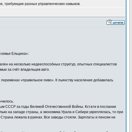
ые, требующие разных управленческих навыков.
«семья Ельцина»:
вален на несколько недееспособных структур, опытных специалистов
мью за счёт владельцев авто.
на переменах «правильное пиво». К пьянству населения добавилась
нчилось.
ым СССР за годы Великой Отечественной Войны. Кстати в послании
ько на западе страны, а экономика Урала и Сибири укреплялась, то при
Страна лежала в руинах. Все заводы стояли. Зарплаты и пенсии не