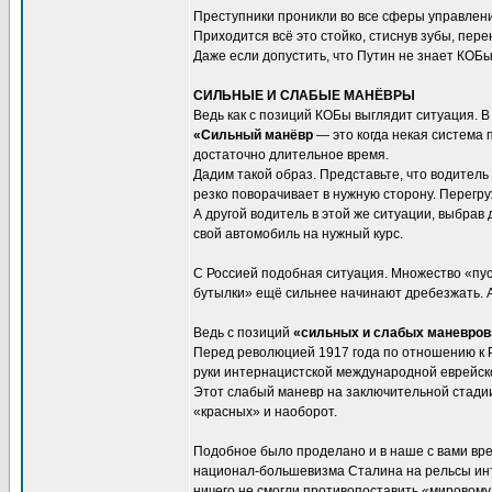
Преступники проникли во все сферы управления
Приходится всё это стойко, стиснув зубы, пер
Даже если допустить, что Путин не знает КОБы,
СИЛЬНЫЕ И СЛАБЫЕ МАНЁВРЫ
Ведь как с позиций КОБы выглядит ситуация. 
«Сильный манёвр
— это когда некая система 
достаточно длительное время.
Дадим такой образ. Представьте, что водитель 
резко поворачивает в нужную сторону. Перегр
А другой водитель в этой же ситуации, выбра
свой автомобиль на нужный курс.
С Россией подобная ситуация. Множество «пуст
бутылки» ещё сильнее начинают дребезжать. А
Ведь с позиций
«сильных и слабых маневров»
Перед революцией 1917 года по отношению к 
руки интернацистской международной еврейск
Этот слабый маневр на заключительной стад
«красных» и наоборот.
Подобное было проделано и в наше с вами вр
национал-большевизма Сталина на рельсы инт
ничего не смогли противопоставить «мировому