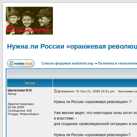
Нужна ли России «оранжевая революц
Список форумов malchish.org
->
Политика и геополити
Автор
Шатилова Н.Н.
Добавлено: Чт Сен 21, 2006 10:21 pm
Заголовок со
Автор
Нужна ли России «оранжевая революция» ?
Зарегистрирован:
29.09.2005
Сообщения: 118
Уже многие видят, что некоторые силы хотят 
Откуда: Новосибирск
и властями, –
для создания «революционной ситуации» и по
Нужна ли России «оранжевая революция»?