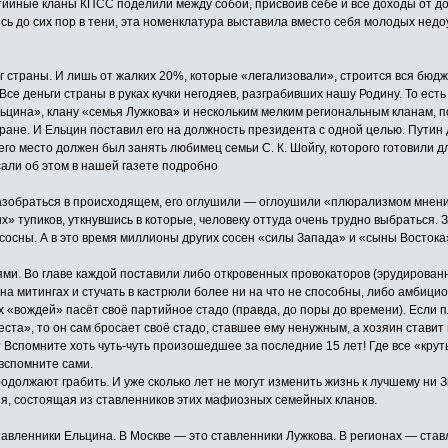
ийные кланы КПСС поделили между собой, присвоив себе и все доходы от до
сь до сих пор в тени, эта номенклатура выставила вместо себя молодых недо
г страны. И лишь от жалких 20%, которые «легализовали», строится вся бюдж
» Все деньги страны в руках кучки негодяев, разграбивших нашу Родину. То е
льцина», клану «семья Лужкова» и нескольким мелким региональным кланам, 
ране. И Ельцин поставил его на должность президента с одной целью. Путин д
его место должен был занять любимец семьи С. К. Шойгу, которого готовили 
сали об этом в нашей газете подробно
 разобраться в происходящем, его оглушили — оглоушили «плюрализмом мнений
 тупиков, уткнувшись в которые, человеку оттуда очень трудно выбраться. За
 сосны. А в это время миллионы других сосен «силы Запада» и «сыны Востока»
ями. Во главе каждой поставили либо откровенных провокаторов (эрудирован
 на митингах и стучать в кастрюли более ни на что не способны, либо амбицио
х «вождей» пасёт своё партийное стадо (правда, до поры до времени). Если п
еста», то он сам бросает своё стадо, ставшее ему ненужным, а хозяин ставит
 Вспомните хоть чуть-чуть произошедшее за последние 15 лет! Где все «кру
вспомните сами.
одолжают грабить. И уже сколько лет не могут изменить жизнь к лучшему ни З
ия, состоящая из ставленников этих мафиозных семейных кланов.
тавленники Ельцина. В Москве — это ставленники Лужкова. В регионах — ста