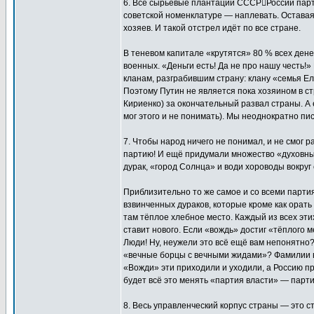
6. Все сырьевые плантации СССР﷓России парт
советской номенклатуре — наплевать. Оставая
хозяев. И такой отстрел идёт по все стране.
В теневом капитале «крутятся» 80 % всех дене
военных. «Деньги есть! Да не про нашу честь!
кланам, разграбившим страну: клану «семья Е
Поэтому Путин не является пока хозяином в ст
Кириенко) за окончательный развал страны. А 
мог этого и не понимать). Мы неоднократно пи
7. Чтобы народ ничего не понимал, и не смог
партию! И ещё придумали множество «духовных»
дурак, «город Солнца» и води хороводы вокруг
Приблизительно то же самое и со всеми парти
взвинченных дураков, которые кроме как орать
там тёплое хлебное место. Каждый из всех эти
ставит нового. Если «вождь» достиг «тёплого м
Люди! Ну, неужели это всё ещё вам непонятно?
«вечные борцы с вечными жидами»? Фамилии 
«Вожди» эти приходили и уходили, а Россию пр
будет всё это менять «партия власти» — парт
8. Весь управленческий корпус страны — это с