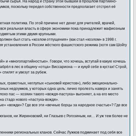
бычи сырья. На народ и страну этой бывшей в прошлом партийно-
умков, поскольку передел собственности предполагает отстрел её
етная политика. По этой причине нет денег для учителей, врачей,
сть вся реальная власть в сфере экономики пока принадлежит мафиозным
подмятым этими двумя крупными.
олжен был стать «козлом отпущения» (как стал «козлом» в 1998 г.
для установления в России жёсткого фашистского режима (хотя сам Шойгу
» и «многопартийностью». Говори, что хочешь, вступай в какую хочешь
брёл в лес в общину «отца» Виссариона — и кукуй себе в кустах! Строй,
 спилят и увезут за рубеж.
ных, грамотных, неглупых «сыновей юристов»), либо эмоционально-
зных недоумков, у которых одна цель: лично пролезть наверх и занять
лохо пас — хозяин такого «вождя-пастуха» выгоняет, а на его место
 на стадо нового «пастуха-вождя».
тые» «вожди»? Где все эти «вечные борцы за народное счастье»? Где все
юганов, ни Жириновский, ни Глазьев с Рогозиным, ни… И уж тем более не
вленники региональных кланов. Сейчас Лужков подминает под себя все