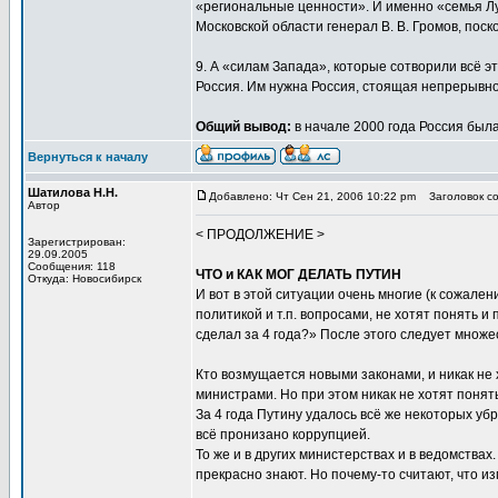
«региональные ценности». И именно «семья Лу
Московской области генерал В. В. Громов, поск
9. А «силам Запада», которые сотворили всё э
Россия. Им нужна Россия, стоящая непрерывно
Общий вывод:
в начале 2000 года Россия была 
Вернуться к началу
Шатилова Н.Н.
Добавлено: Чт Сен 21, 2006 10:22 pm
Заголовок со
Автор
< ПРОДОЛЖЕНИЕ >
Зарегистрирован:
29.09.2005
Сообщения: 118
ЧТО и КАК МОГ ДЕЛАТЬ ПУТИН
Откуда: Новосибирск
И вот в этой ситуации очень многие (к сожале
политикой и т.п. вопросами, не хотят понять и
сделал за 4 года?» После этого следует множе
Кто возмущается новыми законами, и никак не 
министрами. Но при этом никак не хотят понят
За 4 года Путину удалось всё же некоторых уб
всё пронизано коррупцией.
То же и в других министерствах и в ведомства
прекрасно знают. Но почему-то считают, что и