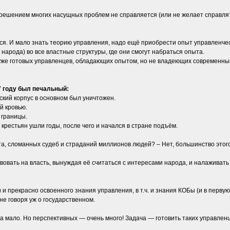
решением многих насущных проблем не справляется (или не желает справлят
. И мало знать теорию управления, надо ещё приобрести опыт управленческой
арода) во все властные структуры, где они смогут набраться опыта.
у уже готовых управленцев, обладающих опытом, но не владеющих современн
 году был печальный:
кий корпус в основном был уничтожен.
й кровью.
 границы.
 крестьян ушли годы, после чего и начался в стране подъём.
а, сломанных судеб и страданий миллионов людей? – Нет, большинство этого
ствовать на власть, вынуждая её считаться с интересами народа, и налаживат
и прекрасно освоенного знания управления, в т.ч. и знания КОБы (и в перв
не говоря уж о государственном.
а мало. Но перспективных — очень много! Задача — готовить таких управленц