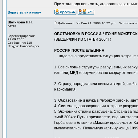
При этом надо понимать, что организовать ми
Вернуться к началу
Шатилова Н.Н.
Добавлено: Чт Сен 21, 2006 10:22 pm
Заголовок со
Автор
ОБСТАНОВКА В РОССИИ. ЧТО НЕ МОЖЕТ СК
Зарегистрирован:
(ВЫДЕРЖКИ ИЗ СТАТЬИ 2004Г)
29.09.2005
Сообщения: 118
Откуда: Новосибирск
РОССИЯ ПОСЛЕ ЕЛЬЦИНА
… надо ясно представлять ситуацию в стране 
1. Все силовые структуры разрушены, их верх
изгнали, МВД коррумпировано сверху от минис
2. Страну, народ залили пивом и водкой, чтоб
наркомания.
3. Образование и наука в глубоком загоне, ид
4. Система здравоохранения в стране разруше
5. Экономика страны разрушена. Страна за г
<май 2004г> Путин признал это, оценив степен
Горбачёве и Ельцине «Мамай» прошёлся от Кам
выплачивались. Печальную картину конца 1999 