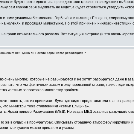
жкова» будет претендовать на президентское кресло на следующих выборах. 
ольку сам Лужков себя выдвигать не будет, а будет стремиться утвердить «сво
то с нами усилиями безмозглого Горбачёва и пьяницы Ельцина, «мировому зак
 на коленях, и просящая милостыню. По этой причине и никаких инвестиций 
на грани окончательного развала. Вот ситуация в стране (и это очень коротко
общения: Re: Нужна ли России «оранжевая революция» ?
нию очень многие), которые не разбираются и не хотят разобраться даже в аз
 признать, что мы фактически живем в оккупированной стране, такие люди выдв
ство частных вопросов по множеству проблем.
хочет понять, что их принимает Дума, где сидят представители кланов, разо
ь, что министры тоже ставленники «семьи Ельцина».
рать. Яркий пример Разрушайло (МВД). Но ведь в МВД остались разрушайловцы,
х. То же в судах и в прокуратурах. Описывать страшную атмосферу коррупции 
зменить ситуацию можно приказом и указом.