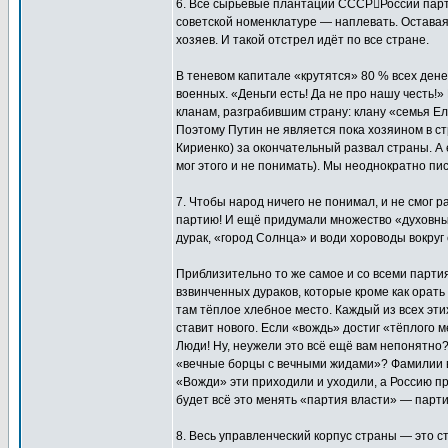
6. Все сырьевые плантации СССР﷓России парт
советской номенклатуре — наплевать. Оставая
хозяев. И такой отстрел идёт по все стране.
В теневом капитале «крутятся» 80 % всех дене
военных. «Деньги есть! Да не про нашу честь!
кланам, разграбившим страну: клану «семья Е
Поэтому Путин не является пока хозяином в ст
Кириенко) за окончательный развал страны. А 
мог этого и не понимать). Мы неоднократно пи
7. Чтобы народ ничего не понимал, и не смог
партию! И ещё придумали множество «духовных»
дурак, «город Солнца» и води хороводы вокруг
Приблизительно то же самое и со всеми парти
взвинченных дураков, которые кроме как орать
там тёплое хлебное место. Каждый из всех эти
ставит нового. Если «вождь» достиг «тёплого м
Люди! Ну, неужели это всё ещё вам непонятно?
«вечные борцы с вечными жидами»? Фамилии 
«Вожди» эти приходили и уходили, а Россию пр
будет всё это менять «партия власти» — парт
8. Весь управленческий корпус страны — это с