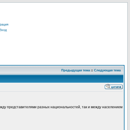
рация
Вход
Предыдущая тема
::
Следующая тема
между представителями разных национальностей, так и между населением