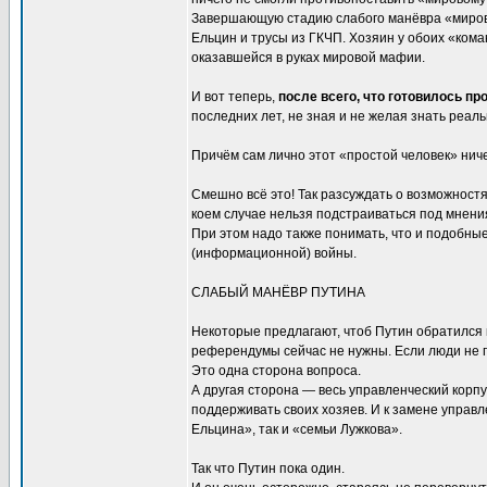
Завершающую стадию слабого манёвра «мирово
Ельцин и трусы из ГКЧП. Хозяин у обоих «коман
оказавшейся в руках мировой мафии.
И вот теперь,
после всего, что готовилось п
последних лет, не зная и не желая знать реаль
Причём сам лично этот «простой человек» ниче
Смешно всё это! Так разсуждать о возможност
коем случае нельзя подстраиваться под мнени
При этом надо также понимать, что и подобны
(информационной) войны.
СЛАБЫЙ МАНЁВР ПУТИНА
Некоторые предлагают, чтоб Путин обратился 
референдумы сейчас не нужны. Если люди не п
Это одна сторона вопроса.
А другая сторона — весь управленческий корп
поддерживать своих хозяев. И к замене управл
Ельцина», так и «семьи Лужкова».
Так что Путин пока один.