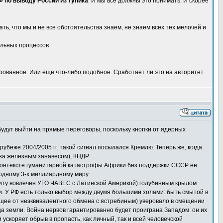
 по выводу России из тупика
. И мы все должны это понимать. И скорее
ть, что мы и не все обстоятельства знаем, не знаем всех тех мелочей и
альных процессов.
пированное. Или ещё что-либо подобное. Сработает ли это на авторитет
удут выйти на прямые переговоры, поскольку кнопки от ядерных
убеже 2004/2005 гг. такой сигнал посылался Кремлю. Теперь же, когда
за железным занавесом), КНДР.
в контексте гуманитарной катастрофы Африки без поддержки СССР ее
одному 3-х миллиардному миру.
иту вовлечен УГО ЧАВЕС с Латинской Америкой) голубинным крылом
. У РФ есть только выбор между двумя большими золами: быть смытой в
ающее от неэквивалентного обмена с ястребиным) уверовало в смещении
ица земли. Война нервов гарантированно будет проиграна Западом: он их
и ускоряет обрыв в пропасть, как личный, так и всей человечской