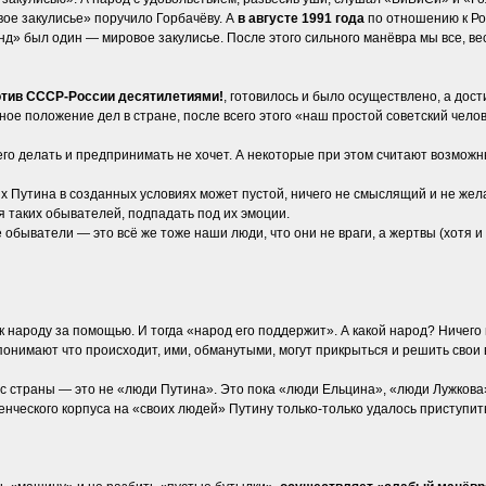
е закулисье» поручило Горбачёву. А
в августе 1991 года
по отношению к Р
д» был один — мировое закулисье. После этого сильного манёвра мы все, весь 
ротив СССР-России десятилетиями!
, готовилось и было осуществлено, а дос
ное положение дел в стране, после всего этого «наш простой советский челов
го делать и предпринимать не хочет. А некоторые при этом считают возможн
ях Путина в созданных условиях может пустой, ничего не смыслящий и не ж
я таких обывателей, подпадать под их эмоции.
е обыватели — это всё же тоже наши люди, что они не враги, а жертвы (хот
к народу за помощью. И тогда «народ его поддержит». А какой народ? Ниче
онимают что происходит, ими, обманутыми, могут прикрыться и решить свои
ус страны — это не «люди Путина». Это пока «люди Ельцина», «люди Лужкова»
енческого корпуса на «своих людей» Путину только-только удалось приступит