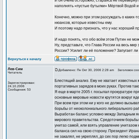
И он очень осторожно, стараясь не переверну
наполнять «пустые бутылки» Мёртвой Водой и
Конечно, можно при этом разсуждать о каких-т
нюансов, которые известны ему.
И поэтому надо признать, что у нас хороший п
И надо понять, что обо всём этом Путин не мож
Ну, представьте, что Глава России на весь ми
России? Усилит ли её положение? Запугает ли
Вернуться к началу
Лев-Сим
Добавлено: Пн Окт 30, 2006 2:28 am
Заголовок соо
Читатель
Блестящий анализ. Ему не хватает известных 
Зарегистрирован:
портативных зарядов в моих руках. Против тако
24.10.2006
Сообщения: 53
Я еще в марте 2005 г. посылал прокуратуре пр
основные мировые новости крутятся вокруг яд
При всем при этом ни у кого не должно вызыв
борьбы от неоколониального либерального раб
Выработан баланс условно между Западным яс
мирового правительства. Средоточием борьбы 
унитаз самой, или взять управление унитазом 
баланса сил на свою сторону. Президент Ирана
не закалял, не укреплял, до сих пор легко подм