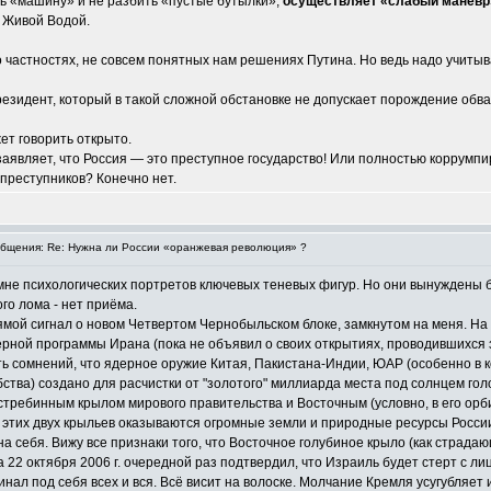
ть «машину» и не разбить «пустые бутылки»,
осуществляет «слабый манёвр»
 Живой Водой.
о частностях, не совсем понятных нам решениях Путина. Но ведь надо учитыва
резидент, который в такой сложной обстановке не допускает порождение обв
ет говорить открыто.
р заявляет, что Россия — это преступное государство! Или полностью коррум
 преступников? Конечно нет.
бщения: Re: Нужна ли России «оранжевая революция» ?
мне психологических портретов ключевых теневых фигур. Но они вынуждены б
го лома - нет приёма.
ямой сигнал о новом Четвертом Чернобыльском блоке, замкнутом на меня. На р
ерной программы Ирана (пока не объявил о своих открытиях, проводившихся 
ать сомнений, что ядерное оружие Китая, Пакистана-Индии, ЮАР (особенно 
ства) создано для расчистки от "золотого" миллиарда места под солнцем гол
требинным крылом мирового правительства и Восточным (условно, в его орб
этих двух крыльев оказываются огромные земли и природные ресурсы России
на себя. Вижу все признаки того, что Восточное голубиное крыло (как страд
 22 октября 2006 г. очередной раз подтвердил, что Израиль будет стерт с л
инал под себя всех и вся. Всё висит на волоске. Молчание Кремля усугубляет 