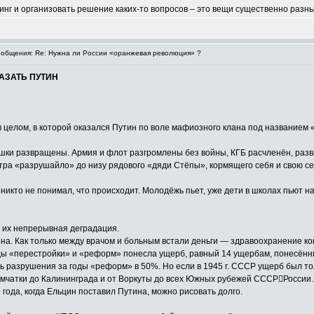
тинг и организовать решение каких-то вопросов – это вещи существенно разн
общения: Re: Нужна ли России «оранжевая революция» ?
АЗАТЬ ПУТИН
в целом, в которой оказался Путин по воле мафиозного клана под названием 
ушки развращены. Армия и флот разгромлены без войны, КГБ расчленён, раз
тра «разрушайло» до низу рядового «дяди Стёпы», кормящего себя и свою се
ы никто не понимал, что происходит. Молодёжь пьет, уже дети в школах пьют 
ёт их непрерывная деградация.
на. Как только между врачом и больным встали деньги — здравоохранение ко
оды «перестройки» и «реформ» понесла ущерб, равный 14 ущербам, понесённ
ь разрушения за годы «реформ» в 50%. Но если в 1945 г. СССР ущерб был тол
чатки до Калининграда и от Воркуты до всех Южных рубежей СССР﷓России. 
года, когда Ельцин поставил Путина, можно рисовать долго.