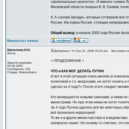
«региональные ценности». И именно «семья Лу
Московской области генерал В. В. Громов, поск
9. А «силам Запада», которые сотворили всё э
Россия. Им нужна Россия, стоящая непрерывно
Общий вывод:
в начале 2000 года Россия была 
Вернуться к началу
Шатилова Н.Н.
Добавлено: Чт Сен 21, 2006 10:22 pm
Заголовок со
Автор
< ПРОДОЛЖЕНИЕ >
Зарегистрирован:
29.09.2005
Сообщения: 118
ЧТО и КАК МОГ ДЕЛАТЬ ПУТИН
Откуда: Новосибирск
И вот в этой ситуации очень многие (к сожале
политикой и т.п. вопросами, не хотят понять и
сделал за 4 года?» После этого следует множе
Кто возмущается новыми законами, и никак не 
министрами. Но при этом никак не хотят понят
За 4 года Путину удалось всё же некоторых уб
всё пронизано коррупцией.
То же и в других министерствах и в ведомства
прекрасно знают. Но почему-то считают, что и