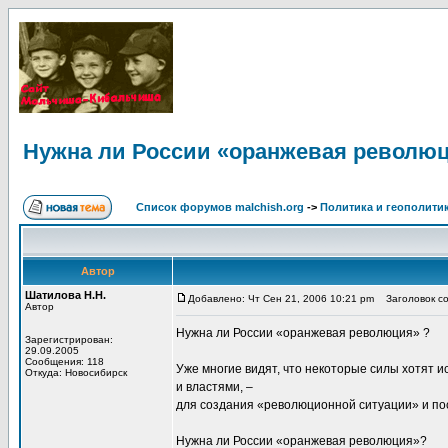
Нужна ли России «оранжевая революц
Список форумов malchish.org
->
Политика и геополити
Автор
Шатилова Н.Н.
Добавлено: Чт Сен 21, 2006 10:21 pm
Заголовок со
Автор
Нужна ли России «оранжевая революция» ?
Зарегистрирован:
29.09.2005
Сообщения: 118
Уже многие видят, что некоторые силы хотят 
Откуда: Новосибирск
и властями, –
для создания «революционной ситуации» и по
Нужна ли России «оранжевая революция»?