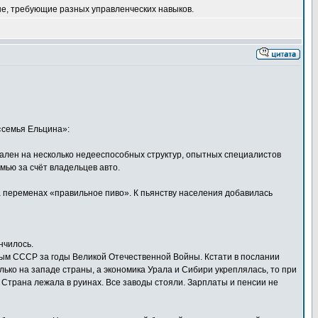
ые, требующие разных управленческих навыков.
«семья Ельцина»:
вален на несколько недееспособных структур, опытных специалистов
мью за счёт владельцев авто.
на переменах «правильное пиво». К пьянству населения добавилась
нчилось.
ым СССР за годы Великой Отечественной Войны. Кстати в послании
ько на западе страны, а экономика Урала и Сибири укреплялась, то при
Страна лежала в руинах. Все заводы стояли. Зарплаты и пенсии не