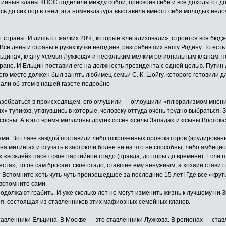
ийные кланы КПСС поделили между собой, присвоив себе и все доходы от до
сь до сих пор в тени, эта номенклатура выставила вместо себя молодых недо
г страны. И лишь от жалких 20%, которые «легализовали», строится вся бюдж
» Все деньги страны в руках кучки негодяев, разграбивших нашу Родину. То е
льцина», клану «семья Лужкова» и нескольким мелким региональным кланам, 
ране. И Ельцин поставил его на должность президента с одной целью. Путин д
его место должен был занять любимец семьи С. К. Шойгу, которого готовили 
сали об этом в нашей газете подробно
 разобраться в происходящем, его оглушили — оглоушили «плюрализмом мнений
 тупиков, уткнувшись в которые, человеку оттуда очень трудно выбраться. За
 сосны. А в это время миллионы других сосен «силы Запада» и «сыны Востока»
ями. Во главе каждой поставили либо откровенных провокаторов (эрудирован
 на митингах и стучать в кастрюли более ни на что не способны, либо амбицио
х «вождей» пасёт своё партийное стадо (правда, до поры до времени). Если п
еста», то он сам бросает своё стадо, ставшее ему ненужным, а хозяин ставит
 Вспомните хоть чуть-чуть произошедшее за последние 15 лет! Где все «кру
вспомните сами.
одолжают грабить. И уже сколько лет не могут изменить жизнь к лучшему ни З
ия, состоящая из ставленников этих мафиозных семейных кланов.
тавленники Ельцина. В Москве — это ставленники Лужкова. В регионах — ста