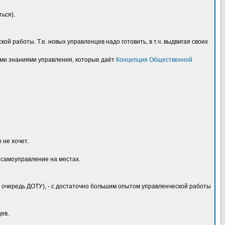
ься).
 работы. Т.е. новых управленцев надо готовить, в т.ч. выдвигая своих
ыми знаниями управления, которые даёт
Концепция Общественной
 не хочет.
ь самоуправление на местах.
ую очередь ДОТУ), - с достаточно большим опытом управленческой работы
ев.