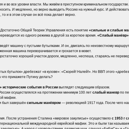
 и во все уровни власти. Мы живём в преступном криминальном государстве. И
еносить. И медленно, но верно выводить Россию на нужный курс. И действов
 то и в этом случае он всё пока делает верно.
В Достаточно Общей Теории Управления есть понятие
«сильные и слабые ма
переводится из одного режима в другой за короткое время.
«Слабый манёвр»
ведёт машину с пустыми бутылками. И он, двигаясь по неизвестному маршруту с
уженная машина переворачивается и грохается в кювет.
в достаточно хорошей участок дороги, медленно, неспеша, стараясь не перев
ых бутылок» дребезжат «в кузове»: «Скорей! Налей!». Но ВВП этого «дребезг
 что прикажете Путину делать?
 исторические события в России
выглядят следующим образом.
России осуществлялся на протяжении минимум 100 лет
слабый маневр
по пе
ой мафии.
ии был завершён
сильным манёвром
— революцией 1917 года. После чего на
емя. После устранения Сталина «мировое закулисье» осуществило
с 1953 г 
ернациональной международной еврейской мафии. Это и были так называем
 закулисью». А народ с удовольствием, развесив уши, слушал «БиБиСи» и «Г