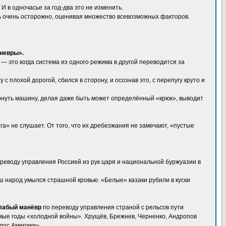
 в одночасье за год-два это не изменить.
ать очень осторожно, оценивая множество всевозможных факторов.
невры».
— это когда система из одного режима в другой переводится за
 плохой дорогой, сбился в сторону, и осознав это, с перепугу круто и
ернуть машину, делая даже быть может определённый «крюк», выводит
а» не слушает. От того, что их дребезжания не замечают, «пустые
реводу управления Россией из рук царя и национальной буржуазии в
ш народ умылся страшной кровью. «Белые» казаки рубили в куски
слабый манёвр
по переводу управления страной с рельсов пути
ые годы «холодной войны». Хрущёв, Брежнев, Черненко, Андропов
олос Америки».