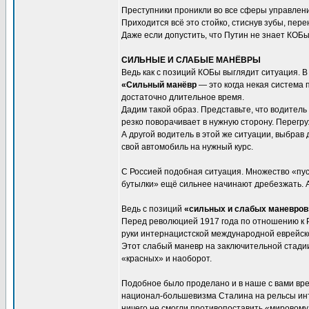
Преступники проникли во все сферы управления
Приходится всё это стойко, стиснув зубы, пер
Даже если допустить, что Путин не знает КОБы,
СИЛЬНЫЕ И СЛАБЫЕ МАНЁВРЫ
Ведь как с позиций КОБы выглядит ситуация. 
«Сильный манёвр
— это когда некая система 
достаточно длительное время.
Дадим такой образ. Представьте, что водитель 
резко поворачивает в нужную сторону. Перегр
А другой водитель в этой же ситуации, выбра
свой автомобиль на нужный курс.
С Россией подобная ситуация. Множество «пуст
бутылки» ещё сильнее начинают дребезжать. А
Ведь с позиций
«сильных и слабых маневров»
Перед революцией 1917 года по отношению к 
руки интернацистской международной еврейск
Этот слабый маневр на заключительной стад
«красных» и наоборот.
Подобное было проделано и в наше с вами вр
национал-большевизма Сталина на рельсы инт
ничего не смогли противопоставить «мировому