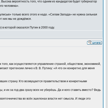
Высока вероятность того, что одним из кандидатов будет губернатор
его человека».
улисью» только всего этого и надо. «Силам Запада» не нужна сильная
от них мы не дождёмся.
) в которой оказался Путин в 2000 году.
ах того, как осуществляется управление страной, обществом, экономикой,
игают претензии лично к В. В. Путину: «А что он конкретно для меня
ривших страну. Кто возмущается правительством и конкретными
 и их за год-два сразу всех не уберёшь. Да и кого ставить вместо? Ведь
и взяточничества во всёх эшелонах власти нет смысла. И люди это