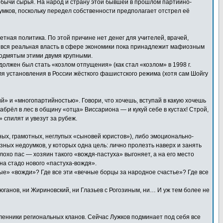
бычи сырья. На народ и страну этой бывшей в прошлом партийно-
умков, поскольку передел собственности предполагает отстрел её
етная политика. По этой причине нет денег для учителей, врачей,
сть вся реальная власть в сфере экономики пока принадлежит мафиозным
подмятым этими двумя крупными.
олжен был стать «козлом отпущения» (как стал «козлом» в 1998 г.
для установления в России жёсткого фашистского режима (хотя сам Шойгу
» и «многопартийностью». Говори, что хочешь, вступай в какую хочешь
брёл в лес в общину «отца» Виссариона — и кукуй себе в кустах! Строй,
 спилят и увезут за рубеж.
ных, грамотных, неглупых «сыновей юристов»), либо эмоционально-
зных недоумков, у которых одна цель: лично пролезть наверх и занять
лохо пас — хозяин такого «вождя-пастуха» выгоняет, а на его место
 на стадо нового «пастуха-вождя».
тые» «вожди»? Где все эти «вечные борцы за народное счастье»? Где все
юганов, ни Жириновский, ни Глазьев с Рогозиным, ни… И уж тем более не
вленники региональных кланов. Сейчас Лужков подминает под себя все