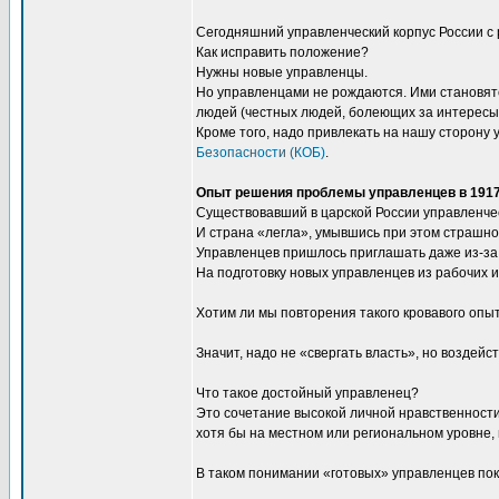
Сегодняшний управленческий корпус России с 
Как исправить положение?
Нужны новые управленцы.
Но управленцами не рождаются. Ими становятся
людей (честных людей, болеющих за интересы н
Кроме того, надо привлекать на нашу сторон
Безопасности (КОБ)
.
Опыт решения проблемы управленцев в 1917
Существовавший в царской России управленчес
И страна «легла», умывшись при этом страшно
Управленцев пришлось приглашать даже из-за
На подготовку новых управленцев из рабочих и
Хотим ли мы повторения такого кровавого опыт
Значит, надо не «свергать власть», но воздей
Что такое достойный управленец?
Это сочетание высокой личной нравственности 
хотя бы на местном или региональном уровне, 
В таком понимании «готовых» управленцев пок