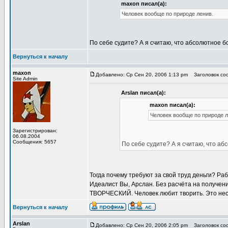
maxon писал(а):
Человек вообще по природе ленив.
По себе судите? А я считаю, что абсолютное 
Вернуться к началу
maxon
Добавлено: Ср Сен 20, 2006 1:13 pm
Заголовок соо
Site Admin
Arslan писал(а):
maxon писал(а):
Человек вообще по природе л
Зарегистрирован:
06.08.2004
Сообщения: 5657
По себе судите? А я считаю, что а
Тогда почему требуют за свой труд деньги? Ра
Идеалист Вы, Арслан. Без расчёта на получени
ТВОРЧЕСКИЙ. Человек любит творить. Это неск
Вернуться к началу
Arslan
Добавлено: Ср Сен 20, 2006 2:05 pm
Заголовок соо