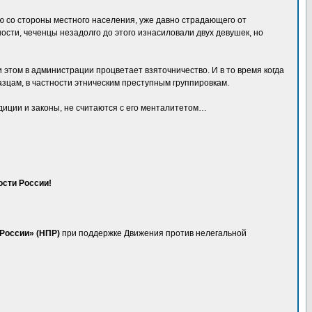
ию со стороны местного населения, уже давно страдающего от
сти, чеченцы незадолго до этого изнасиловали двух девушек, но
 этом в администрации процветает взяточничество. И в то время когда
зцам, в частности этническим преступным группировкам.
адиции и законы, не считаются с его менталитетом…
ости России!
 России» (НПР)
при поддержке Движения против нелегальной