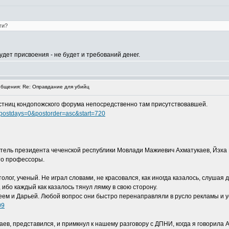
ги?
будет присвоения - не будет и требований денег.
бщения: Re: Оправдание для убийц
астниц кондопожского форума непосредственно там присутствовавшей.
6&postdays=0&postorder=asc&start=720
ель президента чеченской республики Мовлади Мажиевич Ахматукаев, Йэха 
то профессоры.
лог, ученый. Не играл словами, не красовался, как иногда казалось, слушая 
 ибо каждый как казалось тянул лямку в свою сторону.
ем и Дарьей. Любой вопрос они быстро перенаправляли в русло рекламы и у
09
ев, представился, и примкнул к нашему разговору с ДПНИ, когда я говорила А