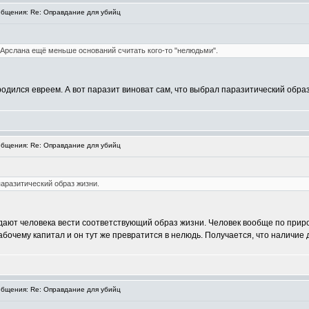
бщения: Re: Оправдание для убийц
у Арслана ещё меньше оснований считать кого-то "нелюдьми".
одился евреем. А вот паразит виноват сам, что выбрал паразитический образ 
бщения: Re: Оправдание для убийц
паразитический образ жизни.
дают человека вести соответствующий образ жизни. Человек вообще по приро
рабочему капитал и он тут же превратится в нелюдь. Получается, что наличие 
бщения: Re: Оправдание для убийц