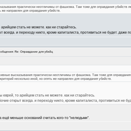
казывания практически неотличимы от фашизма. Там тоже для оправдания убийств л
ь же направлен для оправдания убийств.
о арийцем стать не можете. как ни старайтесь.
ыт всегда. и переходу никто, кроме капиталиста, противиться не будет. даже п
общения: Re: Оправдание для убийц
сивные высказывания практически неотличимы от фашизма. Там тоже для оправдания
критерий несколько иной, но опять же направлен для оправдания убийств.
ы еврей, то арийцем стать не можете. как ни старайтесь.
абочие открыт всегда. и переходу никто, кроме капиталиста, противиться не буд
на ещё меньше оснований считать кого-то "нелюдьми".