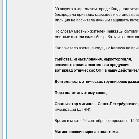
30 августа в карельском городе Кондопога че
беспредела приезжих кавказцев и органов пра
милиция не посчитала нужным защищать инте
По словам местных жителей, кавказцы скупили 
местные жители сидят без работы и возможнос
Как показало время, выходцы с Кавказа не при
Убийства. изнасилования, наркоторговля,
некачественная алкогольная продукция –
вот вклад этнических ОПГ в нашу действите
Деятельность этнических группировок разжи
Пора положить этому конец!
Организатор митинга – Санкт-Петербургское
иммиграции (ДПНИ).
Время и место: 24 сентября, воскресенье, 15:00
Митинг санкционирован властями.