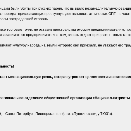
ченцами были убиты три русских парня, что вызвало незамедлительную реакц
вопорядка, прикрывающих преступную деятельность этнических ОПГ – в частно
ресы пострадавшей стороны.
все торговые точки, не оставив пространства русским предпринимателям, при
ти заниматься предпринимательством, власть отдает приоритет только кавка
нимают культуру народа, на земли которого они приехали, не уважают его тр
льность!
гает межнациональную рознь, которая угрожает целостности и независим
 региональное отделение общественной организации «Национал-патриоты
, г. Санкт-Петербург, Пионерская пл. (ст.м. «Пушкинская», у ТЮЗ’а).