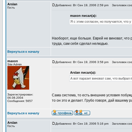
Arslan
Добавлено: Вт Сен 19, 2006 2:59 pm
Заголовок соо
Гость
maxon писал(а):
Я с этим согласен, но получается, что 
Наоборот, еще больше. Еврей не виноват, что р
труда, сам себя сделал нелюдью.
Вернуться к началу
maxon
Добавлено: Вт Сен 19, 2006 3:58 pm
Заголовок соо
Site Admin
Arslan писал(а):
А вот паразит виноват сам, что выбрал 
Зарегистрирован:
Сама система, то есть внешние условия побуж
06.08.2004
то он это и делает. Грубо говоря, дай вашему 
Сообщения: 5657
Вернуться к началу
Arslan
Добавлено: Вт Сен 19, 2006 5:16 pm
Заголовок соо
Гость