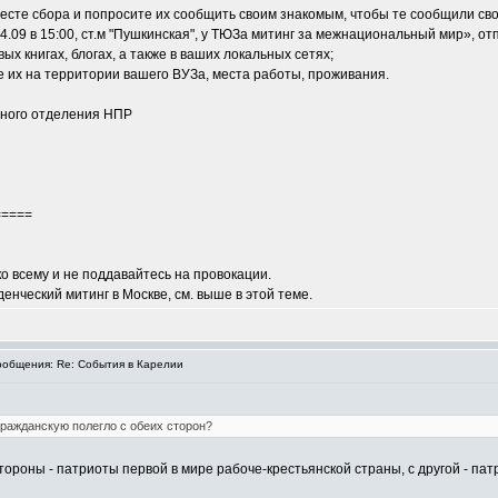
месте сбора и попросите их сообщить своим знакомым, чтобы те сообщили св
.09 в 15:00, ст.м "Пушкинская", у ТЮЗа митинг за межнациональный мир», от
х книгах, блогах, а также в ваших локальных сетях;
е их на территории вашего ВУЗа, места работы, проживания.
ьного отделения НПР
=====
 ко всему и не поддавайтесь на провокации.
енческий митинг в Москве, см. выше в этой теме.
общения: Re: События в Карелии
гражданскую полегло с обеих сторон?
тороны - патриоты первой в мире рабоче-крестьянской страны, с другой - пат