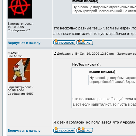
maxon писал(а):
Ну а вообще подобные агрессивные выс
Здесь критерий несколько иной, но опят
Зарегистрирован:
19.10.2005
это несколько разные "вещи". если вы еврей, т
Сообщения: 67
а вот если капиталист, то пусть в рабочие откр
Вернуться к началу
maxon
Добавлено: Вт Сен 19, 2006 12:39 pm
Заголовок со
Site Admin
HecTop писал(а):
maxon писал(а):
Ну а вообще подобные агрес
определённой "нации". Здесь 
Зарегистрирован:
06.08.2004
Сообщения: 5657
это несколько разные "вещи". если в
а вот если капиталист, то пусть в р
Я с этим согласен, но получается, что у Арсла
Вернуться к началу