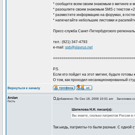
* сообщите всем своим знакомым о митинге и 
* разошлите своим знакомым SMS с текстом «24
* разместите информацию на форумах, в гостевы
* напечатайте небольшие листовки и расклейт
Пресс-служба Санкт-Петербургского регионал
тел.: (921) 347-4793
e-mail:
spb@slavrus.net
======================================
P.S.
Если кто пойдет на этот митинг, будьте готовы
О том, как проходил несанкционированный студ
Вернуться к началу
Arslan
Добавлено: Пн Сен 18, 2006 10:01 am
Заголовок со
Гость
Шатилова Н.Н. писал(а):
Вы знаете, сколько патриотов России в 
Так ыедь, патриоты-то были разные. С одной с