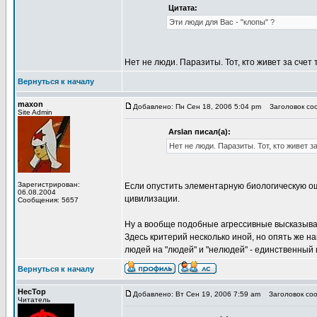
Цитата:
Эти люди для Вас - "клопы" ?
Нет не люди. Паразиты. Тот, кто живет за счет 
Вернуться к началу
maxon
Добавлено: Пн Сен 18, 2006 5:04 pm
Заголовок соо
Site Admin
Arslan писал(а):
Нет не люди. Паразиты. Тот, кто живет з
Зарегистрирован:
Если опустить элементарную биологическую оши
06.08.2004
цивилизации.
Сообщения: 5657
Ну а вообще подобные агрессивные высказыва
Здесь критерий несколько иной, но опять же 
людей на "людей" и "нелюдей" - единственный
Вернуться к началу
HecTop
Добавлено: Вт Сен 19, 2006 7:59 am
Заголовок соо
Читатель