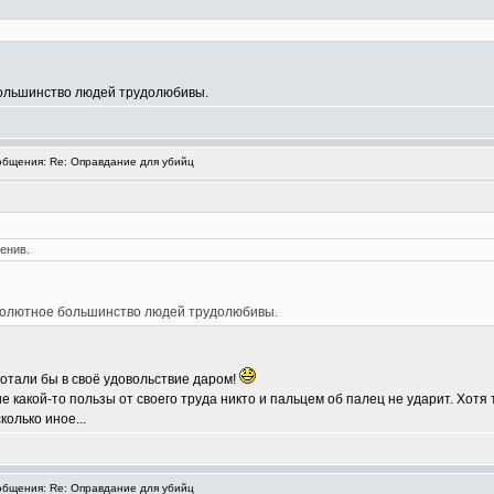
большинство людей трудолюбивы.
бщения: Re: Оправдание для убийц
енив.
бсолютное большинство людей трудолюбивы.
ботали бы в своё удовольствие даром!
е какой-то пользы от своего труда никто и пальцем об палец не ударит. Хотя 
олько иное...
бщения: Re: Оправдание для убийц