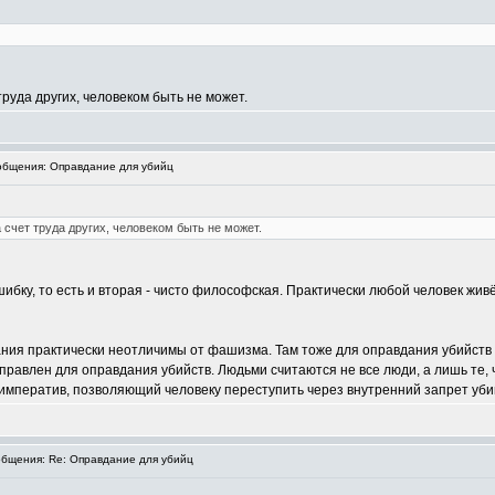
труда других, человеком быть не может.
бщения: Оправдание для убийц
а счет труда других, человеком быть не может.
бку, то есть и вторая - чисто философская. Практически любой человек живё
ния практически неотличимы от фашизма. Там тоже для оправдания убийств
направлен для оправдания убийств. Людьми считаются не все люди, а лишь те
 императив, позволяющий человеку переступить через внутренний запрет уби
бщения: Re: Оправдание для убийц