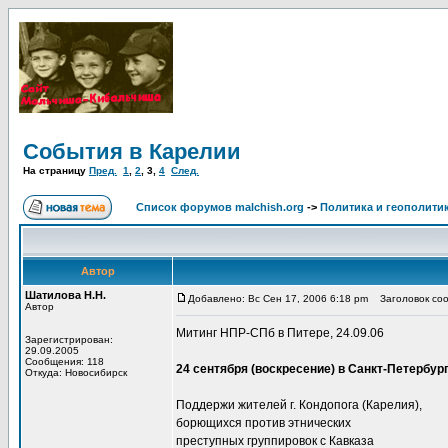
События в Карелии
На страницу
Пред.
1
,
2
,
3
,
4
След.
Список форумов malchish.org
->
Политика и геополити
Автор
Шатилова Н.Н.
Добавлено: Вс Сен 17, 2006 6:18 pm
Заголовок соо
Автор
Митинг НПР-СПб в Питере, 24.09.06
Зарегистрирован:
29.09.2005
Сообщения: 118
24 сентября (воскресение) в Санкт-Петербур
Откуда: Новосибирск
Поддержи жителей г. Кондопога (Карелия),
борющихся против этнических
преступных группировок с Кавказа