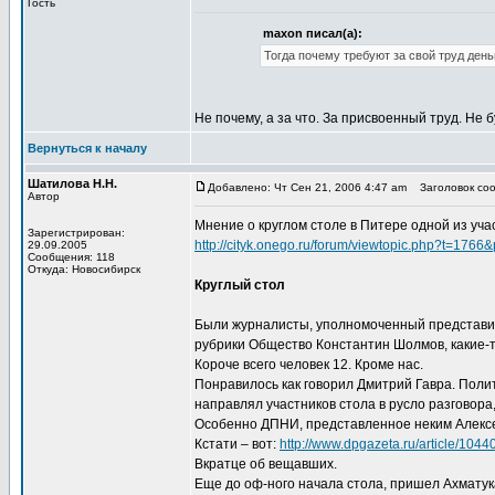
Гость
maxon писал(а):
Тогда почему требуют за свой труд день
Не почему, а за что. За присвоенный труд. Не 
Вернуться к началу
Шатилова Н.Н.
Добавлено: Чт Сен 21, 2006 4:47 am
Заголовок соо
Автор
Мнение о круглом столе в Питере одной из уч
Зарегистрирован:
http://cityk.onego.ru/forum/viewtopic.php?t=176
29.09.2005
Сообщения: 118
Откуда: Новосибирск
Круглый стол
Были журналисты, уполномоченный представит
рубрики Общество Константин Шолмов, какие-
Короче всего человек 12. Кроме нас.
Понравилось как говорил Дмитрий Гавра. Полито
направлял участников стола в русло разговора,
Особенно ДПНИ, представленное неким Алексе
Кстати – вот:
http://www.dpgazeta.ru/article/1044
Вкратце об вещавших.
Еще до оф-ного начала стола, пришел Ахматука