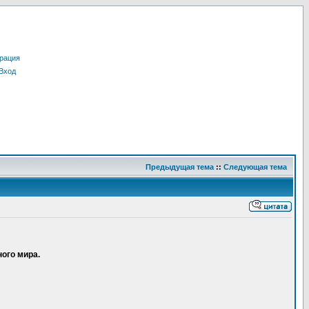
рация
Вход
Предыдущая тема
::
Следующая тема
ного мира.