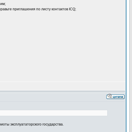
оим;
правьте приглашения по листу контактов ICQ;
риоты эксплуататорского государства.