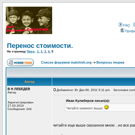
FAQ
Проф
Перенос стоимости.
На страницу
Пред.
1
,
2
,
3
,
4
,
5
Список форумов malchish.org
->
Вопросы теории
Автор
В Н ЛЕБЕДЕВ
Добавлено: Вт Дек 06, 2011 5:11 pm
Заголовок сооб
Автор
Иван Кулиберов писал(а):
Зарегистрирован:
27.03.2010
Читайте коммент выше.
Сообщения: 244
читайте еще выше сказанное мною ...но все ра