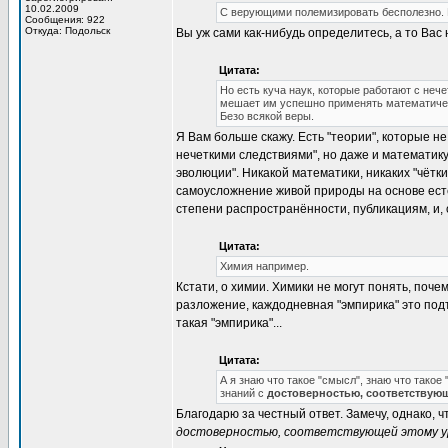
10.02.2009
C верующими полемизировать бесполезно. В
Сообщения: 922
Откуда: Подольск
Вы уж сами как-нибудь определитесь, а то Вас 
Цитата:
Но есть куча наук, которые работают с не
мешает им успешно применять математически
Безо всякой веры.
Я Вам больше скажу. Есть "теории", которые н
нечеткими следствиями", но даже и математику
эволюции". Никакой математики, никаких "чётк
самоусложнение живой природы на основе есте
степени распространённости, публикациям, и,
Цитата:
Химия например.
Кстати, о химии. Химики не могут понять, поч
разложение, каждодневная "эмпирика" это подт
такая "эмпирика"...
Цитата:
А я знаю что такое "смысл", знаю что такое
знаний с
достоверностью, соответствую
Благодарю за честный ответ. Замечу, однако, ч
достоверностью, соответствующей этому у