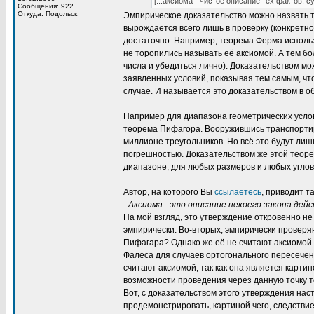
[...аксиома - чистое описание тех фактов,
Сообщения: 922
Откуда: Подольск
Эмпирическое доказательство можно назвать т
вырождается всего лишь в проверку (конкретног
достаточно. Например, теорема Ферма использ
не торопились называть её аксиомой. А тем бо
числа и убедиться лично). Доказательством мо
заявленных условий, показывая тем самым, чт
случае. И называется это доказательством в об
Например для диапазона геометрических услов
теорема Пифагора. Вооружившись транспортиро
миллионе треугольников. Но всё это будут лиш
погрешностью. Доказательством же этой теоре
диапазоне, для любых размеров и любых углов 
Автор, на которого Вы
ссылаетесь
, приводит т
-
Аксиома - это описание некоего закона дей
На мой взгляд, это утверждение откровенно не
эмпирически. Во-вторых, эмпирически проверя
Пифагара? Однако же её не считают аксиомой. 
Фалеса для случаев ортогонального пересечен
считают аксиомой, так как она является карти
возможности проведения через данную точку то
Вот, с доказательством этого утверждения наст
продемонстрировать, картиной чего, следствие