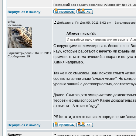
Последний раз редактировалось: АЛанов (Вт Дек 06, 20
Вернуться к началу
srha
Добавлено: Пн Дек 05, 2011 8:02 pm
Заголовок сооб
Читатель
АЛанов писал(а):
И остаётся одно - верить или не верить. А 
C верующими полемизировать бесполезно. Всегд
наук, которые работают с нечеткими краевыми
Зарегистрирован: 04.08.2011
Сообщения: 19
применять математический аппарат и получать п
Химия например.
Так же и со смыслом. Вам, похоже смысл жизни н
соответственно знаю "смысл жизни". Не конкр
уровню знаний с достоверностью, соответству
Далее. Считаю, что эмпирические доказательс
теоретическим вопросам? Какие доказательства
от жизни... А отказ к "чуду".
PS Кстати, я четко написал определение "аксиом
Вернуться к началу
Баламут
Добавлено: Пн Дек 05, 2011 8:10 pm
Заголовок сооб