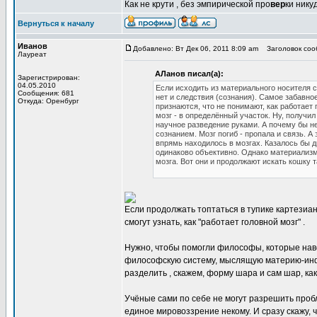
Как не крути , без эмпирической про
вер
ки нику
Вернуться к началу
Иванов
Добавлено: Вт Дек 06, 2011 8:09 am
Заголовок сооб
Лауреат
АЛанов писал(а):
Зарегистрирован:
04.05.2010
Если исходить из материального носителя с
Сообщения: 681
нет и следствия (сознания). Самое забавно
Откуда: Оренбург
признаются, что не понимают, как работает 
мозг - в определённый участок. Ну, получи
научное разведение руками. А почему бы не
сознанием. Мозг погиб - пропала и связь. А
впрямь находилось в мозгах. Казалось бы 
одинаково объективно. Однако материализм
мозга. Вот они и продолжают искать кошку та
Если продолжать топтаться в тупике картезиа
смогут узнать, как "работает головной мозг" .
Нужно, чтобы помогли философы, которые нав
философскую систему, мыслящую материю-инфо
разделить , скажем, форму шара и сам шар, как
Учёные сами по себе не могут разрешить проб
единое мировоззрение некому. И сразу скажу, ч