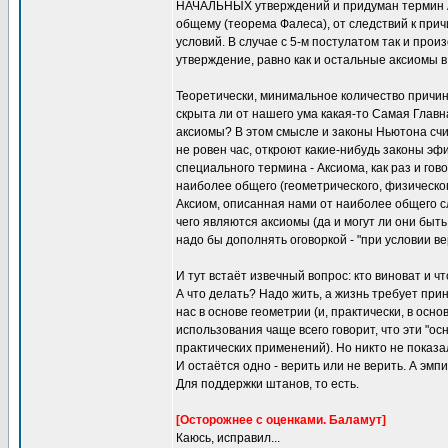
НАЧАЛЬНЫХ утверждений и придуман термин Ак
общему (теорема Фалеса), от следствий к при
условий. В случае с 5-м постулатом так и произ
утверждение, равно как и остальные аксиомы в
Теоретически, минимальное количество причин -
скрыта ли от нашего ума какая-то Самая Глав
аксиомы? В этом смысле и законы Ньютона счит
не ровен час, откроют какие-нибудь законы эф
специального термина - Аксиома, как раз и гов
наиболее общего (геометрического, физическог
Аксиом, описанная нами от наиболее общего сл
чего являются аксиомы (да и могут ли они быт
надо бы дополнять оговоркой - "при условии ве
И тут встаёт извечный вопрос: кто виноват и ч
А что делать? Надо жить, а жизнь требует пр
нас в основе геометрии (и, практически, в осн
использования чаще всего говорит, что эти "
практических применений). Но никто не показал
И остаётся одно - верить или не верить. А эмп
Для поддержки штанов, то есть.
[Осторожнее с оценками. Баламут]
Каюсь, исправил...