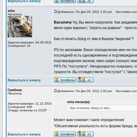
Вернуться к началу
srha
Добавлено: Пн Дек 05, 2011 1:24 pm
Заголовок сооб
Читатель
Василичу
Ну, Вы меня нагрузили. Как академ
меня один вариант, "играть на равных" - прос
Как отличить бред от яви в Вашем "видении"?
Зарегистрирован: 04.08.2011
Сообщения: 19
PS по аксиомам. Ваше определение мне не пон
последней есть одновременно и подтверждение
подтверждения аксиом, явно шире (лучше) чем 
PPS По "постулату". Неоднократно показано, ч
сущности. Вы отождествили "постулат" с "акси
Вернуться к началу
Грибник
Добавлено: Пн Дек 05, 2011 2:32 pm
Заголовок сооб
Писатель
srha писал(а):
Зарегистрирован: 11.12.2010
Сообщения: 450
...Как отличить бред от яви...
Откуда: инженер из СССР
Может вам поможет такое определение:
"Объективная реальность есть форма бреда, в
Вернуться к началу