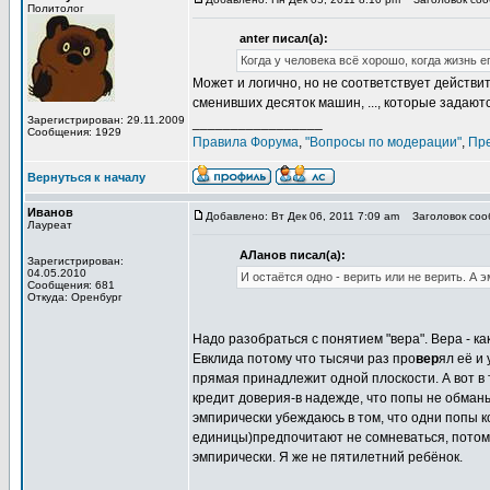
Политолог
anter писал(а):
Когда у человека всё хорошо, когда жизнь 
Может и логично, но не соответствует действ
сменивших десяток машин, ..., которые задаютс
Зарегистрирован: 29.11.2009
_________________
Сообщения: 1929
Правила Форума
,
"Вопросы по модерации"
,
Пр
Вернуться к началу
Иванов
Добавлено: Вт Дек 06, 2011 7:09 am
Заголовок сооб
Лауреат
АЛанов писал(а):
Зарегистрирован:
04.05.2010
И остаётся одно - верить или не верить. А 
Сообщения: 681
Откуда: Оренбург
Надо разобраться с понятием "вера". Вера - как
Евклида потому что тысячи раз про
вер
ял её и 
прямая принадлежит одной плоскости. А вот в т
кредит доверия-в надежде, что попы не обманы
эмпирически убеждаюсь в том, что одни попы ко
единицы)предпочитают не сомневаться, потому 
эмпирически. Я же не пятилетний ребёнок.