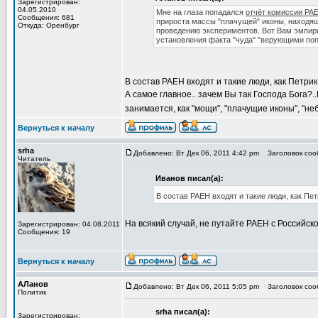
Зарегистрирован:
04.05.2010
Мне на глаза попадался
отчёт комиссии РА
Сообщения: 681
прироста массы "плачущей" иконы, находяще
Откуда: Оренбург
проведению экспериментов. Вот Вам эмпирич
установления факта "чуда" "верующими поп
В состав РАЕН входят и такие люди, как Петри
А самое главное.. зачем Вы так Господа Бога?
занимается, как "мощи", "плачущие иконы", "не
Вернуться к началу
srha
Добавлено: Вт Дек 06, 2011 4:42 pm
Заголовок сооб
Читатель
Иванов писал(а):
В состав РАЕН входят и такие люди, как Пе
На всякий случай, не путайте РАЕН с Российско
Зарегистрирован: 04.08.2011
Сообщения: 19
Вернуться к началу
АЛанов
Добавлено: Вт Дек 06, 2011 5:05 pm
Заголовок сооб
Политик
srha писал(а):
Зарегистрирован: