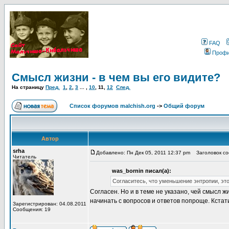
FAQ
Проф
Смысл жизни - в чем вы его видите?
На страницу
Пред.
1
,
2
,
3
... ,
10
,
11
,
12
След.
Список форумов malchish.org
->
Общий форум
Автор
srha
Добавлено: Пн Дек 05, 2011 12:37 pm
Заголовок соо
Читатель
was_bornin писал(а):
Согласитесь, что уменьшение энтропии, эт
Согласен. Но и в теме не указано, чей смысл ж
начинать с вопросов и ответов попроще. Кста
Зарегистрирован: 04.08.2011
Сообщения: 19