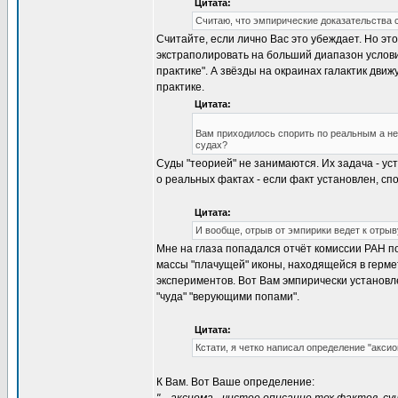
Цитата:
Считаю, что эмпирические доказательства 
Считайте, если лично Вас это убеждает. Но это
экстраполировать на больший диапазон услови
практике". А звёзды на окраинах галактик движ
практике.
Цитата:
Вам приходилось спорить по реальным а не
судах?
Суды "теорией" не занимаются. Их задача - уст
о реальных фактах - если факт установлен, спо
Цитата:
И вообще, отрыв от эмпирики ведет к отрыву 
Мне на глаза попадался отчёт комиссии РАН п
массы "плачущей" иконы, находящейся в герме
экспериментов. Вот Вам эмпирически установле
"чуда" "верующими попами".
Цитата:
Кстати, я четко написал определение "аксиом
К Вам. Вот Ваше определение: