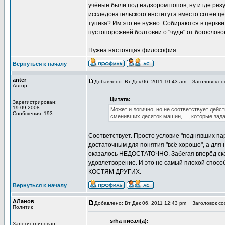
учёные были под надзором попов, ну и где рез
исследовательского института вместо сотен цер
тупика? Им это не нужно. Собираются в церкв
пустопорожней болтовни о "чуде" от богослово
Нужна настоящая философия.
Вернуться к началу
anter
Добавлено: Вт Дек 06, 2011 10:43 am
Заголовок соо
Автор
Цитата:
Зарегистрирован:
19.09.2008
Может и логично, но не соответствует дей
Сообщения: 193
сменивших десяток машин, ..., которые зад
Соответствует. Просто условие "поднявших па
достаточным для понятия "всё хорошо", а для н
оказалось НЕДОСТАТОЧНО. Забегая вперёд скаж
удовлетворение. И это не самый плохой спосо
КОСТЯМ ДРУГИХ.
Вернуться к началу
АЛанов
Добавлено: Вт Дек 06, 2011 12:43 pm
Заголовок соо
Политик
srha писал(а):
Зарегистрирован: