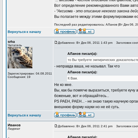
"... аксиома - чистое описание тех фактов,
Вот определение рекомендованного Вами авто
- "Аксиома - это описание некоего закона де
Вы полагаете между этими формулировками ест
Последний раз редактировалось: АЛанов (Вт Дек 06, 20
Вернуться к началу
srha
Добавлено: Вт Дек 06, 2011 1:43 pm
Заголовок сооб
Читатель
АЛанов писал(а):
то Вы требуете эмпирических доказательств
- неправда ваша, не называл. Так что
АЛанов писал(а):
Зарегистрирован: 04.08.2011
Сообщения: 19
К Вам.
Не ко мне.
Вы, как бы помягче выразиться, требуете кучу 
боженьке, вот и обращайтесь...
PS РАЕН, РАЕН... - не знаю такую научную ор
внешнюю форму науки но не её суть.
Вернуться к началу
Иванов
Добавлено: Вт Дек 06, 2011 2:41 pm
Заголовок сооб
Лауреат
АЛанов писал(а):