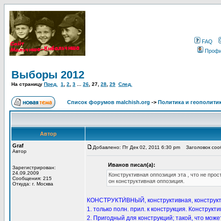
FAQ
Проф
Выборы 2012
На страницу
Пред.
1
,
2
,
3
...
26
,
27
,
28
,
29
След.
Список форумов malchish.org
->
Политика и геополити
Автор
Graf
Добавлено: Пт Дек 02, 2011 6:30 pm
Заголовок соо
Автор
Иванов писал(а):
Зарегистрирован:
24.09.2009
Конструктивная оппозиция эта , что не прос
Сообщения: 215
он конструктивная оппозиция.
Откуда: г. Москва
КОНСТРУКТИ́ВНЫЙ, конструктивная, конструктив
1. только полн. прил. к конструкция. Констру
2. Пригодный для конструкций; такой, что мож