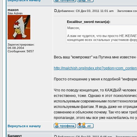
Вернуться к началу
maxon
Добавлено: Сб Дек 03, 2011 11:01 am
Заголовок со
Site Admin
Excalibur_sword писал(а):
Максон,
А вам не чудится, что вы просто НЕ ЖЕЛА
концепцию всех остальных участников фор
Зарегистрирован:
06.08.2004
Сообщения: 5657
Весь ваш "компромат" на Путина мне известен 
http://malchish.org/index.php?option=com_cont
Просто отношение у меня к подобной "информа
Что по поводу концепции, то КАЖДЫЙ человек 
естественно, тоже. Однако я этот психологич
используемым современными политтехнологами
используемым фактам. Я ведь даже не отрица
сомнению и объясняю почему. Так что мои тре
пропаганде, этого мы все уже нахлебались по 
Вернуться к началу
Баламут
Добавлено: Сб Дек 03, 2011 6:46 pm
Заголовок соо