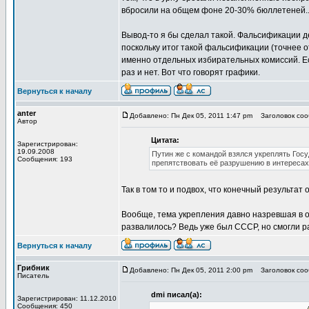
вбросили на общем фоне 20-30% бюллетеней...
Вывод-то я бы сделал такой. Фальсификации де
поскольку итог такой фальсификации (точнее от
именно отдельных избирательных комиссий. Е
раз и нет. Вот что говорят графики.
Вернуться к началу
anter
Добавлено: Пн Дек 05, 2011 1:47 pm
Заголовок соо
Автор
Цитата:
Зарегистрирован:
19.09.2008
Путин же с командой взялся укреплять Госу
Сообщения: 193
препятствовать её разрушению в интересах
Так в том то и подвох, что конечный результ
Вообще, тема укрепления давно назревшая в об
развалилось? Ведь уже был СССР, но смогли раз
Вернуться к началу
Грибник
Добавлено: Пн Дек 05, 2011 2:00 pm
Заголовок соо
Писатель
dmi писал(а):
Зарегистрирован: 11.12.2010
Сообщения: 450