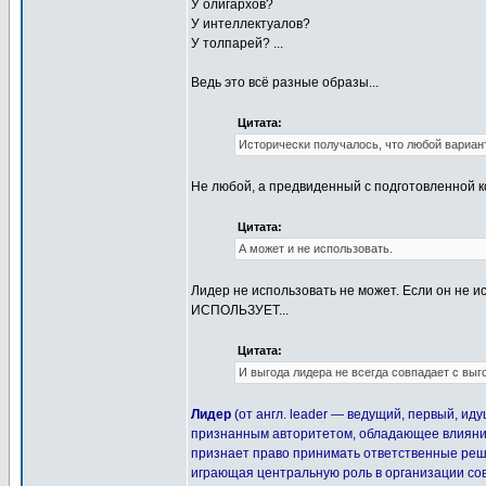
У олигархов?
У интеллектуалов?
У толпарей? ...
Ведь это всё разные образы...
Цитата:
Исторически получалось, что любой вариан
Не любой, а предвиденный с подготовленной ко
Цитата:
А может и не использовать.
Лидер не использовать не может. Если он не и
ИСПОЛЬЗУЕТ...
Цитата:
И выгода лидера не всегда совпадает с выг
Лидер
(от англ. leader — ведущий, первый, и
признанным авторитетом, обладающее влияние
признает право принимать ответственные реше
играющая центральную роль в организации со