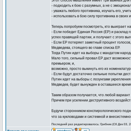
Этот способ мышления имеет три важных для 
- подходить к бою с разумных, а не с эмоциона
- уважать любого противника, изучать его, учить
- использовать в бою силу противника в своих 
Теперь попробуем посмотреть, кто выиграет н
- Если победит Единая Россия (ЕР) и расклад 
успех правящей партии, и получает с этого выг
- Если ЕР потеряет заметный процент голосов,
Медведева, стоящего во главе списка ЕР.
Тогда Путин идет на выборы с мандатом народа
Мало того, сильный провал ЕР даст возможнос
премьером, и,
возможно, просто выкинуть его из номенклатур
- Если будут достаточно сильные попытки дест
Путин идет на выборы с лозунгами укрепления
Медведев, будет вынужден в оставшееся время
Таким образом получается, что любой вариант
Причем при усилении деструктивного воздейст
Будучи сторонником конспирологического подхо
что за кукловодами и системной и внесистемно
Последний раз редактировалось: Грибник (Сб Дек 03, 2