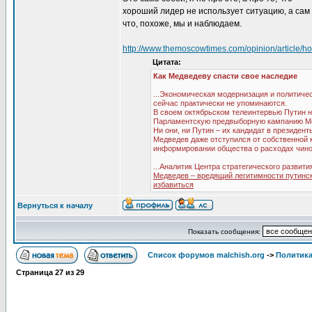
хороший лидер не использует ситуацию, а сам
что, похоже, мы и наблюдаем.
http://www.themoscowtimes.com/opinion/article/h
Цитата:
Как Медведеву спасти свое наследие
...Экономическая модернизация и политич
сейчас практически не упоминаются.
В своем октябрьском телеинтервью Путин не
Парламентскую предвыборную кампанию Мед
Ни они, ни Путин – их кандидат в президент
Медведев даже отступился от собственной 
информировании общества о расходах чино
...Аналитик Центра стратегического развити
Медведев – вредящий легитимности путинск
избавиться
Вернуться к началу
Показать сообщения:
Список форумов malchish.org
->
Политика
Страница
27
из
29