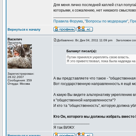
Для меня лично последней каплей стал попуга
которыми, к сожалению, нет никакого смыслов
_________________
Правила Форума
,
"Вопросы по модерации"
,
Пр
Вернуться к началу
Василич
Добавлено: Вс Дек 04, 2011 11:09 pm
Заголовок соо
Писатель
Баламут писал(а):
Путин принялся укреплять свою власть.
Я это приветствовал, пока была надежда н
Зарегистрирован:
28.02.2007
А вы представляете что такое - "общественна
Сообщения: 359
Вот государственную направленность я ещё могу
Откуда: Москва
А какую Вы видите альтернативу укреплению в
к "общественной направленности"?
И кто та "общественность", которую должна убл
Кто Он, которого мы должны избрать вместо
_________________
Я так ВИЖУ.
Вернуться к началу