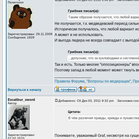
Политолог
Грибник писал(а):
Таким образом получается, что любой вари
Не получается, т.к. медведевский период сильн
Исторически получалось, что любой вариант и
Зарегистрирован: 29.11.2009
А может и не использовать.
Сообщения: 1929
И выгода лидера не всегда совпадает с выгодо
Грибник писал(а):
...допускаю, что за кукловодами и системно
Так и есть. Только многие "оппозиционеры" вп
Поэтому запад в любой момент может ткнуть ве
_________________
Правила Форума
,
"Вопросы по модерации"
,
Пр
Вернуться к началу
Excalibur_sword
Добавлено: Сб Дек 03, 2011 9:32 pm
Заголовок соо
Автор
Цитата:
В чём различия правды, кривды и лукавств
Зарегистрирован:
Понимаете, уважаемый Graf, несмотря на сущест
07.02.2010