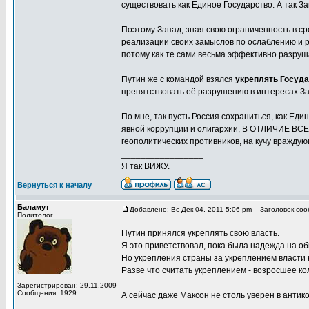
существовать как Единое Государство. А так За
Поэтому Запад, зная свою ограниченность в ср
реализации своих замыслов по ослаблению и 
потому как те сами весьма эффективно разруш
Путин же с командой взялся
укреплять Госуд
препятствовать её разрушению в интересах З
По мне, так пусть Россия сохраниться, как Ед
явной коррупции и олигархии, В ОТЛИЧИЕ В
геополитических противников, на кучу враждующ
_________________
Я так ВИЖУ.
Вернуться к началу
Баламут
Добавлено: Вс Дек 04, 2011 5:06 pm
Заголовок соо
Политолог
Путин принялся укреплять свою власть.
Я это приветствовал, пока была надежда на о
Но укрепления страны за укреплением власти 
Разве что считать укреплением - возросшее к
Зарегистрирован: 29.11.2009
Сообщения: 1929
А сейчас даже Максон не столь уверен в анти