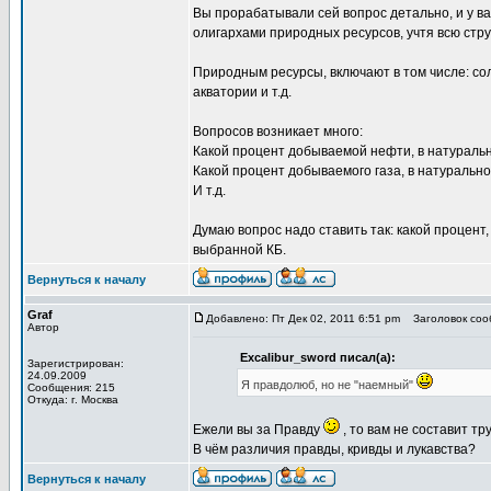
Вы прорабатывали сей вопрос детально, и у в
олигархами природных ресурсов, учтя всю стр
Природным ресурсы, включают в том числе: со
акватории и т.д.
Вопросов возникает много:
Какой процент добываемой нефти, в натуральн
Какой процент добываемого газа, в натурально
И т.д.
Думаю вопрос надо ставить так: какой процент
выбранной КБ.
Вернуться к началу
Graf
Добавлено: Пт Дек 02, 2011 6:51 pm
Заголовок соо
Автор
Excalibur_sword писал(а):
Зарегистрирован:
24.09.2009
Я правдолюб, но не "наемный"
Сообщения: 215
Откуда: г. Москва
Ежели вы за Правду
, то вам не составит тр
В чём различия правды, кривды и лукавства?
Вернуться к началу