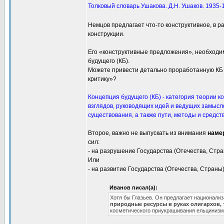
Толковый словарь Ушакова. Д.Н. Ушаков. 1935-
Немцов предлагает что-то конструктивное, в
конструкции.
Его «конструктивные предложения», необходи
будущего (КБ).
Можете привести детально проработанную КБ «
критику»?
Концепция будущего (КБ) - категория теории к
взглядов, руководящих идей и ведущих замыс
существования, а также пути, методы и средст
Второе, важно не выпускать из внимания
наме
сил:
- на разрушение Государства (Отечества, Стр
Или
- на развитие Государства (Отечества, Страны
Иванов писал(а):
Хотя бы Глазьев. Он предлагает национали
природные ресурсы в руках олигархов, 
косметического приукрашивания ельцинизм