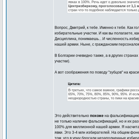
явках в 100%. Речь идет о довольно значит
Центризбиркому, проголосовали от 1,1 мл
стран что-то подобное наблюдается только
Вопрос, Дмитрий, к тебе. Именно к тебе. Как го
избирательные участки. И как вы полагаете, к
Дисциплина, понимаешь... И численность изби
нашей армии. Ныне, с гражданским персоналом 
В Болгарии очевидно также, а в других страна
участки).
А вот соображения по поводу "зубцов" на крас
Цитата:
В-третьих, что самое важное, графики рос
65%, 70%, 75%, 80%, 85%, 90%, 95%. И ес
неоднородностью страны, то пики на краси
Это действительно
похоже
на фальсификацию.
не только наличие фальсификаций, но и их раз
100% для миллионной нашей армии. Я насчитал 
явки. Это 3-4 млн избирателей. На общем фоне
том, что в урну бросали незаполненные избир