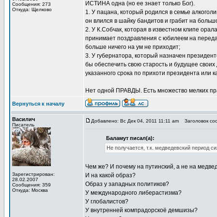
ИСТИНА одна (но ее знает только Бог).
Сообщения: 273
Откуда: Щелково
1. У пацана, который родился в семье алкоголи
он влился в шайку бандитов и грабит на боль
2. У К.Собчак, которая в известном клипе орала
принимает поздравления с юбилеем на передач
больше ничего на ум не приходит;
3. У губернатора, который назначен президентом
бы обеспечить свою старость и будущее своих д
указанного срока по прихоти президента или к
Нет одной ПРАВДЫ. Есть множество мелких пр
Вернуться к началу
Василич
Добавлено: Вс Дек 04, 2011 11:11 am
Заголовок соо
Писатель
Баламут писал(а):
Не получается, т.к. медведевский период си
Чем же? И почему на путинский, а не на медве
Зарегистрирован:
И на какой образ?
28.02.2007
Образ у западных политиков?
Сообщения: 359
Откуда: Москва
У международного либерастизма?
У глобалистов?
У внутренней компрадорскоё демшизы?