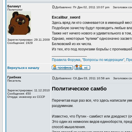
Баламут
Добавлено: Пт Дек 02, 2011 10:07 pm
Заголовок со
Политолог
Excalibur_sword
Здесь вряд ли кто сомневается в имеющей мест
Подобную зачистку будут проводить любые вл
Также нет ничего нового и удивительного в том,
Однако, некоторые "кулики" однозначно засве
Зарегистрирован: 29.11.2009
Сообщения: 1929
Белковский из их числа.
Из тех, кто под лозунгами борьбы с прогнившей
_________________
Правила Форума
,
"Вопросы по модерации"
,
Пр
Вернуться к началу
Грибник
Добавлено: Сб Дек 03, 2011 10:58 am
Заголовок со
Писатель
Политическое самбо
Зарегистрирован: 11.12.2010
Сообщения: 450
Откуда: инженер из СССР
Перечитав еще раз все, что здесь написали ум
раздуминам.
Известно, что Путин - самбист или дзюдоист (о
Это один из немногих видов единоборств, пр
способ мышеления.