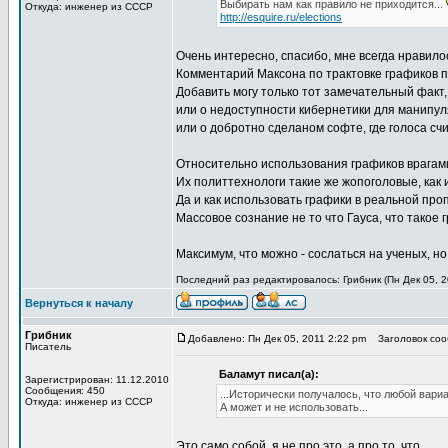
Выбирать нам как правило не приходится...
Откуда: инженер из СССР
http://esquire.ru/elections
Очень интересно, спасибо, мне всегда нравило
Комментарий Максона по трактовке графиков 
Добавить могу только тот замечательный факт,
или о недоступности кибернетики для манипул
или о добротно сделаном софте, где голоса счи
Относительно использования графиков врагами
Их политтехнологи такие же жопоголовые, как 
Да и как использовать графики в реальной про
Массовое сознание не то что Гауса, что такое г
Максимум, что можно - сослаться на ученых, но
Последний раз редактировалось: Грибник (Пн Дек 05, 2
Вернуться к началу
Грибник
Добавлено: Пн Дек 05, 2011 2:22 pm
Заголовок соо
Писатель
Баламут писал(а):
Зарегистрирован: 11.12.2010
Сообщения: 450
...Исторически получалось, что любой вари
Откуда: инженер из СССР
А может и не использовать...
Это само собой, я не про это, а про то, что