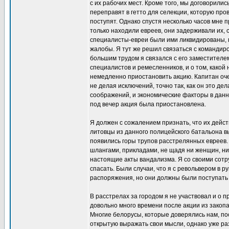
с их рабочих мест. Кроме того, мы договорили
переправят в гетто для селекции, которую пров
поступят. Однако спустя несколько часов мне 
только находили евреев, они задерживали их, с
специалисты-евреи были ими ликвидированы, 
жалобы. Я тут же решил связаться с командиром
большим трудом я связался с его заместителем
специалистов и ремесленников, и о том, како
немедленно приостановить акцию. Капитан очен
не делая исключений, точно так, как он это дел
соображений, и экономические факторы в данн
под вечер акция была приостановлена.
Я должен с сожалением признать, что их дейс
литовцы из данного полицейского батальона в
появились горы трупов расстрелянных евреев.
шлангами, прикладами, не щадя ни женщин, ни 
настоящие акты вандализма. Я со своими сотру
спасать. Были случаи, что я с револьвером в
распоряжения, но они должны были поступать 
В расстрелах за городом я не участвовал и о п
довольно много времени после акции из закоп
Многие белорусы, которые доверялись нам, пос
открытую выражать свои мысли, однако уже раз