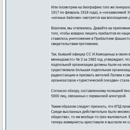
Или посмотрим на биографию того же генерал
1917 по февраль 1918 года), и «независимой Э
«ночные бабочки» смотрятся как воплощение 
Впрочем, мы отвлеклись. Давайте-ка припомни
того, чтобы коварно лишить прибалтов их наци
ставилось уничтожение в Прибалтике фашистс
свидетельствам противника.
Так, бывший офицер СС И.Кажоциньш в своих в
менешракстс» № 3 за 1982 год, утверждает, ч
подпольной организации должны были на нескол
существовала большая подпольная организаци
радиостанцию и призвать жителей Латвии к све
организаторов «туристической поездки» стала
Согласно обзору, составленному полицией без
5000 лиц, связанных с германской агентурой.
Таким образом следует признать, что КПД про
Среди высланных действительно было множеств
общества», то им вообще-то грех жаловаться. 
теперь коммунисты арестовали и выслали их с