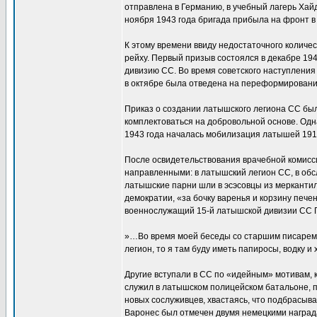
отправлена в Германию, в учебный лагерь Хайд
ноября 1943 года бригада прибыла на фронт в
К этому времени ввиду недостаточного количе
рейху. Первый призыв состоялся в декабре 194
дивизию СС. Во время советского наступления
в октябре была отведена на переформировани
Приказ о создании латышского легиона СС был
комплектоваться на добровольной основе. Одн
1943 года началась мобилизация латышей 1919
После освидетельствования врачебной комисс
направленными: в латышский легион СС, в об
латышские парни шли в эсэсовцы из меркантил
демократии, «за бочку варенья и корзину печ
военнослужащий 15-й латышской дивизии СС П
»…Во время моей беседы со старшим писарем в
легион, то я там буду иметь папиросы, водку и
Другие вступали в СС по «идейным» мотивам, к
служил в латышском полицейском батальоне, пр
новых сослуживцев, хвастаясь, что подбрасывал
Варонес был отмечен двумя немецкими наград