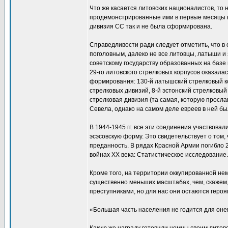
Что же касается литовских националистов, то
продемонстрированные ими в первые месяцы в
дивизия СС так и не была сформирована.
Справедливости ради следует отметить, что в 
поголовным, далеко не все литовцы, латыши и
советскому государству образованных на базе
29-го литовского стрелковых корпусов оказала
формирования: 130-й латышский стрелковый ко
стрелковых дивизий, 8-й эстонский стрелковый 
стрелковая дивизия (та самая, которую просл
Севела, однако на самом деле евреев в ней б
В 1944-1945 гг. все эти соединения участвова
эсэсовскую форму. Это свидетельствует о том, 
преданность. В рядах Красной Армии погибло 2
войнах ХХ века: Статистическое исследование. 
Кроме того, на территории оккупированной не
существенно меньших масштабах, чем, скажем,
преступниками, но для нас они остаются героя
«Большая часть населения не годится для он