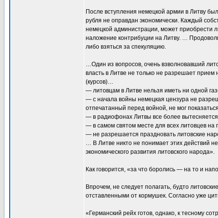
После вступления немецкой армии в Литву был 
рубля не оправдан экономически. Каждый собс
немецкой администрации, может приобрести люб
наложение контрибуции на Литву. … Продоволь
либо взяться за спекуляцию.
…Один из вопросов, очень взволновавший лито
власть в Литве не только не разрешает прием
(курсов)…
— литовцам в Литве нельзя иметь ни одной газ
— с начала войны немецкая цензура не разреши
отпечатанный перед войной, не мог показаться
— в радиофонах Литвы все более вытесняется 
— в самом святом месте для всех литовцев на
— не разрешается праздновать литовские нар
… В Литве никто не понимает этих действий не
экономического развития литовского народа».
Как говорится, «за что боролись — на то и нап
Впрочем, не следует полагать, будто литовск
отставленными от кормушек. Согласно уже ци
«Германский рейх готов, однако, к тесному со