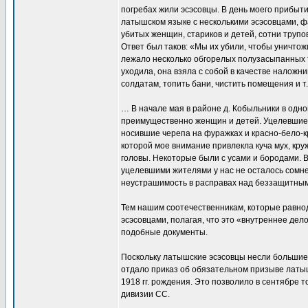
погребах жили эсэсовцы. В день моего прибыти
латышском языке с несколькими эсэсовцами, фа
убитых женщин, стариков и детей, сотни трупо
Ответ был таков: «Мы их убили, чтобы уничтож
лежало несколько обгорелых полузасыпанных т
уходила, она взяла с собой в качестве наложн
солдатам, топить бани, чистить помещения и т.
… В начале мая в районе д. Кобыльники в одно
преимущественно женщин и детей. Уцелевшие 
носившие черепа на фуражках и красно-бело-
которой мое внимание привлекла куча мух, кру
головы. Некоторые были с усами и бородами. 
уцелевшими жителями у нас не осталось сомне
неустрашимость в расправах над беззащитны
Тем нашим соотечественникам, которые равн
эсэсовцами, полагая, что это «внутреннее дел
подобные документы.
Поскольку латышские эсэсовцы несли большие 
отдало приказ об обязательном призыве латы
1918 гг. рождения. Это позволило в сентябре
дивизии СС.