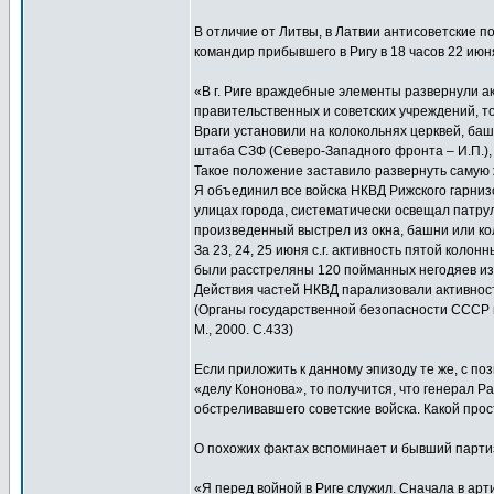
В отличие от Литвы, в Латвии антисоветские п
командир прибывшего в Ригу в 18 часов 22 июн
«В г. Риге враждебные элементы развернули а
правительственных и советских учреждений, т
Враги установили на колокольнях церквей, баш
штаба СЗФ (Северо-Западного фронта – И.П.), 
Такое положение заставило развернуть самую
Я объединил все войска НКВД Рижского гарниз
улицах города, систематически освещал патру
произведенный выстрел из окна, башни или ко
За 23, 24, 25 июня с.г. активность пятой кол
были расстреляны 120 пойманных негодяев из
Действия частей НКВД парализовали активнос
(Органы государственной безопасности СССР в 
М., 2000. С.433)
Если приложить к данному эпизоду те же, с п
«делу Кононова», то получится, что генерал Р
обстреливавшего советские войска. Какой про
О похожих фактах вспоминает и бывший парти
«Я перед войной в Риге служил. Сначала в арт