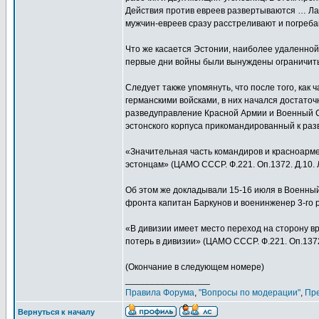
Действия против евреев развертываются … Ла
мужчин-евреев сразу расстреливают и погребаю
Что же касается Эстонии, наиболее удаленной
первые дни войны были вынуждены ограничит
Следует также упомянуть, что после того, как 
германскими войсками, в них начался достаточ
разведуправление Красной Армии и Военный С
эстонского корпуса прикомандированный к ра
«Значительная часть командиров и красноарме
эстонцам» (ЦАМО СССР. Ф.221. Оп.1372. Д.10. 
Об этом же докладывали 15-16 июля в Военны
фронта капитан Баркунов и военинженер 3-го р
«В дивизии имеет место переход на сторону вр
потерь в дивизии» (ЦАМО СССР. Ф.221. Оп.1372.
(Окончание в следующем номере)
_________________
Правила Форума
,
"Вопросы по модерации"
,
Пр
Вернуться к началу