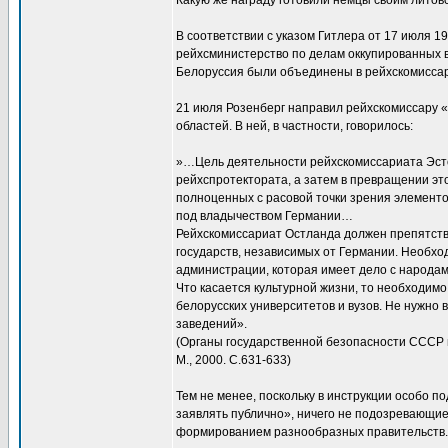
Какую же награду готовили немцы своим литов
В соответствии с указом Гитлера от 17 июля 
рейхсминистерство по делам оккупированных в
Белоруссия были объединены в рейхскомиссар
21 июля Розенберг направил рейхскомиссару 
областей. В ней, в частности, говорилось:
»…Цель деятельности рейхскомиссариата Эсто
рейхспротектората, а затем в превращении это
полноценных с расовой точки зрения элемент
под владычеством Германии…
Рейхскомиссариат Остланда должен препятств
государств, независимых от Германии. Необхо
администрации, которая имеет дело с народам
Что касается культурной жизни, то необходимо
белорусских университетов и вузов. Не нужно
заведений».
(Органы государственной безопасности СССР в 
М., 2000. С.631-633)
Тем не менее, поскольку в инструкции особо п
заявлять публично», ничего не подозревающи
формированием разнообразных правительств.