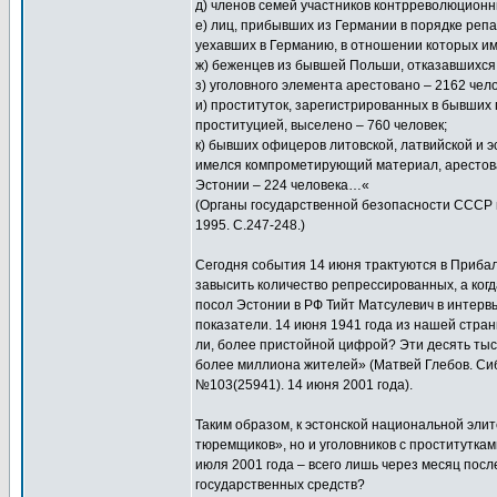
д) членов семей участников контрреволюционны
е) лиц, прибывших из Германии в порядке реп
уехавших в Германию, в отношении которых им
ж) беженцев из бывшей Польши, отказавшихся п
з) уголовного элемента арестовано – 2162 чело
и) проституток, зарегистрированных в бывших
проституцией, выселено – 760 человек;
к) бывших офицеров литовской, латвийской и 
имелся компрометирующий материал, арестовано
Эстонии – 224 человека…«
(Органы государственной безопасности СССР в В
1995. С.247-248.)
Сегодня события 14 июня трактуются в Прибал
завысить количество репрессированных, а когд
посол Эстонии в РФ Тийт Матсулевич в интерв
показатели. 14 июня 1941 года из нашей страны
ли, более пристойной цифрой? Эти десять тыс
более миллиона жителей» (Матвей Глебов. Сиб
№103(25941). 14 июня 2001 года).
Таким образом, к эстонской национальной элит
тюремщиков», но и уголовников с проституткам
июля 2001 года – всего лишь через месяц посл
государственных средств?