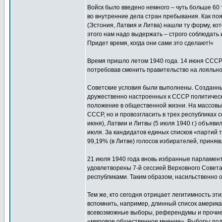
Войск было введено немного – чуть больше 60
во внутренние дела стран пребывания. Как по
(Эстония, Латвия и Литва) нашли ту форму, ко
этого нам надо выдержать – строго соблюдать
Придет время, когда они сами это сделают!«
Время пришло летом 1940 года. 14 июня СССР
потребовав сменить правительство на лояльн
Советские условия были выполнены. Созданные
дружественно настроенных к СССР политичес
положение в общественной жизни. На массовы
СССР, но и провозгласить в трех республиках
июня), Латвии и Литвы (5 июля 1940 г.) объяв
июля. За кандидатов единых списков «партий 
99,19% (в Литве) голосов избирателей, приняв
21 июля 1940 года вновь избранные парламент
удовлетворены 7-й сессией Верховного Совета С
республиками. Таким образом, насильственно о
Тем же, кто сегодня отрицает легитимность эт
вспомнить, например, длинный список америк
всевозможные выборы, референдумы и прочие м
«мировое общественное мнение». Выборы под д