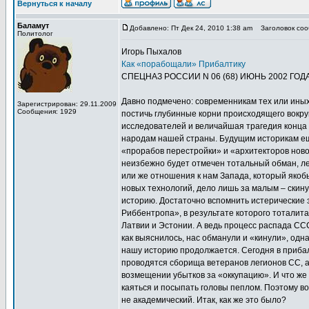
Вернуться к началу
Баламут
Добавлено: Пт Дек 24, 2010 1:38 am
Заголовок сооб
Политолог
Игорь Пыхалов
Как «порабощали» Прибалтику
СПЕЦНАЗ РОССИИ N 06 (68) ИЮНЬ 2002 ГОД
Давно подмечено: современникам тех или иных 
Зарегистрирован: 29.11.2009
Сообщения: 1929
постичь глубинные корни происходящего вокру
исследователей и величайшая трагедия конца
народам нашей страны. Будущим историкам ещ
«прорабов перестройки» и «архитекторов ново
неизбежно будет отмечен тотальный обман, ле
или же отношения к нам Запада, который якоб
новых технологий, дело лишь за малым – скин
историю. Достаточно вспомнить истерические
Риббентропа», в результате которого тотали
Латвии и Эстонии. А ведь процесс распада ССС
как выяснилось, нас обманули и «кинули», одн
нашу историю продолжается. Сегодня в прибал
проводятся сборища ветеранов легионов СС, а
возмещении убытков за «оккупацию». И что же 
каяться и посыпать головы пеплом. Поэтому в
не академический. Итак, как же это было?