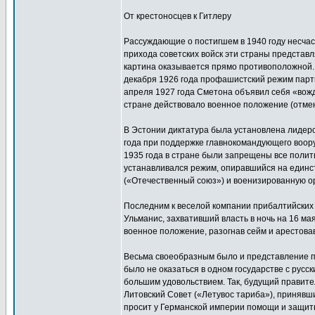
От крестоносцев к Гитлеру
Рассуждающие о постигшем в 1940 году несча
прихода советских войск эти страны предста
картина оказывается прямо противоположной. 
декабря 1926 года профашистский режим парти
апреля 1927 года Сметона объявил себя «вожд
стране действовало военное положение (отмен
В Эстонии диктатура была установлена лидер
года при поддержке главнокомандующего воор
1935 года в стране были запрещены все полити
устанавливался режим, опиравшийся на един
(«Отечественный союз») и военизированную о
Последним к веселой компании прибалтийских
Ульманис, захвативший власть в ночь на 16 ма
военное положение, разогнав сейм и арестова
Весьма своеобразным было и представление пр
было не оказаться в одном государстве с русс
большим удовольствием. Так, будущий правите
Литовский Совет («Летувос тариба»), принявш
просит у Германской империи помощи и защиты