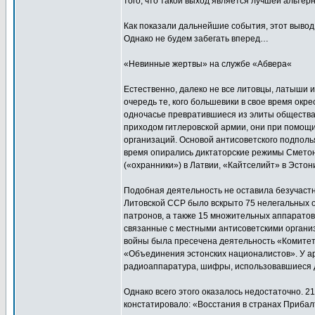
того, что такой выход является лучшей альтер
Как показали дальнейшие события, этот вывод
Однако не будем забегать вперед…
«Невинные жертвы» на службе «Абвера«
Естественно, далеко не все литовцы, латыши 
очередь те, кого большевики в свое время окр
одночасье превратившиеся из элиты общества
приходом гитлеровской армии, они при помощи
организаций. Основой антисоветского подпол
время опирались диктаторские режимы Сметоны
(«охранники») в Латвии, «Кайтселийт» в Эстон
Подобная деятельность не оставила безучастн
Литовской ССР было вскрыто 75 нелегальных ор
патронов, а также 15 множительных аппаратов
связанные с местными антисоветскими организ
войны была пресечена деятельность «Комитет
«Объединения эстонских националистов». У а
радиоаппаратура, шифры, использовавшиеся д
Однако всего этого оказалось недостаточно. 2
констатировало: «Восстания в странах Прибал