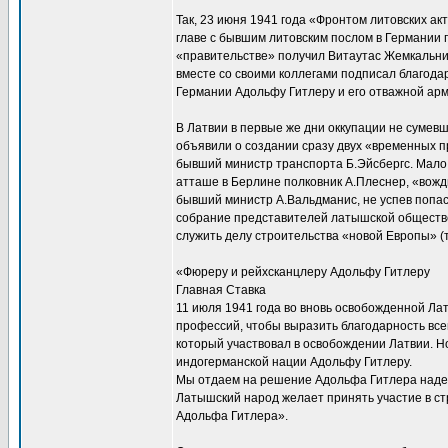
Так, 23 июня 1941 года «Фронтом литовских а
главе с бывшим литовским послом в Германии 
«правительстве» получил Витаутас Жемкальни
вместе со своими коллегами подписал благод
Германии Адольфу Гитлеру и его отважной ар
В Латвии в первые же дни оккупации не сумев
объявили о создании сразу двух «временных п
бывший министр транспорта Б.Эйсбергс. Мало
атташе в Берлине полковник А.Плеснер, «вожд
бывший министр А.Вальдманис, не успев попас
собрание представителей латышской обществен
служить делу строительства «новой Европы» (
«Фюреру и рейхсканцлеру Адольфу Гитлеру
Главная Ставка
11 июля 1941 года во вновь освобожденной Ла
профессий, чтобы выразить благодарность все
который участвовал в освобождении Латвии. Н
индогерманской нации Адольфу Гитлеру.
Мы отдаем на решение Адольфа Гитлера надеж
Латышский народ желает принять участие в с
Адольфа Гитлера».