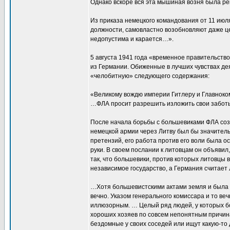
Однако вскоре вся эта мышиная возня была р
Из приказа немецкого командования от 11 июл
должности, самовластно возобновляют даже ц
недопустима и карается…».
5 августа 1941 года «временное правительств
из Германии. Обиженные в лучших чувствах дея
«челобитную» следующего содержания:
«Великому вождю империи Гитлеру и Главнок
…ФЛА просит разрешить изложить свои заботы
После начала борьбы с большевиками ФЛА соз
немецкой армии через Литву был бы значитель
претензий, его работа против его воли была о
руки. В своем послании к литовцам он объявил
так, что большевики, против которых литовцы 
независимое государство, а Германия считает
…Хотя большевистскими актами земля и была п
вечно. Указом генерального комиссара и то ве
иллюзорным. … Целый ряд людей, у которых бо
хороших хозяев по совсем непонятным причинам
бездомные у своих соседей или ищут какую-то 