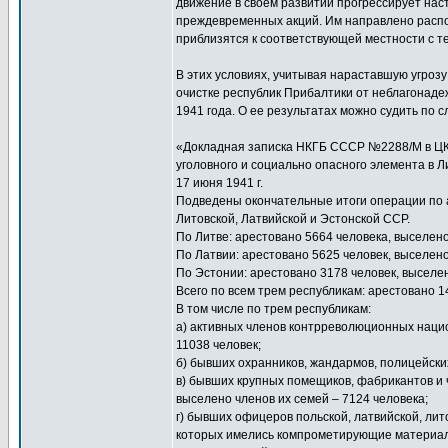
движение в своем развитии прогрессирует наст
преждевременных акций. Им направлено распор
приблизятся к соответствующей местности с те
В этих условиях, учитывая нараставшую угроз
очистке республик Прибалтики от неблагонаде
1941 года. О ее результатах можно судить по 
«Докладная записка НКГБ СССР №2288/М в ЦК 
уголовного и социально опасного элемента в Л
17 июня 1941 г.
Подведены окончательные итоги операции по а
Литовской, Латвийской и Эстонской ССР.
По Литве: арестовано 5664 человека, выселено
По Латвии: арестовано 5625 человек, выселено
По Эстонии: арестовано 3178 человек, выселен
Всего по всем трем республикам: арестовано 1
В том числе по трем республикам:
а) активных членов контрреволюционных нацио
11038 человек;
б) бывших охранников, жандармов, полицейских
в) бывших крупных помещиков, фабрикантов и 
выселено членов их семей – 7124 человека;
г) бывших офицеров польской, латвийской, лит
которых имелись компрометирующие материалы,