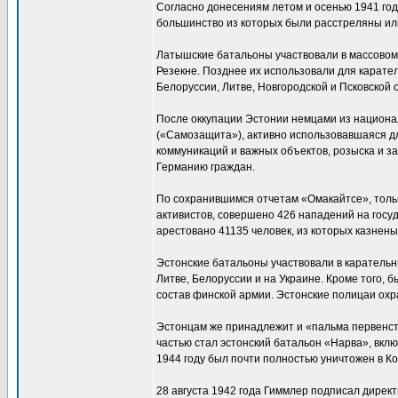
Согласно донесениям летом и осенью 1941 год
большинство из которых были расстреляны ил
Латышские батальоны участвовали в массовом 
Резекне. Позднее их использовали для карател
Белоруссии, Литве, Новгородской и Псковской о
После оккупации Эстонии немцами из национа
(«Самозащита»), активно использовавшаяся дл
коммуникаций и важных объектов, розыска и з
Германию граждан.
По сохранившимся отчетам «Омакайтсе», тольк
активистов, совершено 426 нападений на госу
арестовано 41135 человек, из которых казнены
Эстонские батальоны участвовали в карательн
Литве, Белоруссии и на Украине. Кроме того,
состав финской армии. Эстонские полицаи охр
Эстонцам же принадлежит и «пальма первенств
частью стал эстонский батальон «Нарва», включ
1944 году был почти полностью уничтожен в К
28 августа 1942 года Гиммлер подписал директ