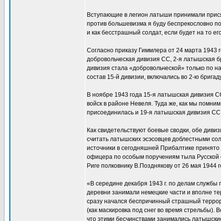
Вступающие в легион латыши принимали присягу
против большевизма я буду беспрекословно 
и как бесстрашный солдат, если будет на то его
Согласно приказу Гиммлера от 24 марта 1943 
добровольческая дивизия СС, 2-я латышская б
дивизия стала «добровольческой» только по на
состав 15-й дивизии, включались во 2-ю брига
В ноябре 1943 года 15-я латышская дивизия 
войск в районе Невеля. Туда же, как мы помним
присоединилась и 19-я латышская дивизия СС
Как свидетельствуют боевые сводки, обе диви
считать латышских эсэсовцев доблестными солд
источники в сегодняшней Прибалтике принято 
офицера по особым поручениям тыла Русской 
Риге полковнику В.Позднякову от 26 мая 1944 г
«В середине декабря 1943 г. по делам службы 
деревни занимали немецкие части и вполне те
сразу начался беспричинный страшный террор
(как маскировка под снег во время стрельбы). 
что этими бесчинствами занимались латышские 