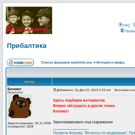
FAQ
Проф
Прибалтика
Список форумов malchish.org
->
История и мифы
Автор
Баламут
Добавлено: Ср Дек 22, 2010 2:03 am
Заголовок соо
Политолог
Здесь подборка материалов.
Вопрос обсуждать в других темах.
Баламут
Зарезервировано под содержание
Зарегистрирован: 29.11.2009
Сообщения: 1929
_________________
Правила Форума
,
"Вопросы по модерации"
,
Пр