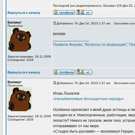
Последний раз редактировалось: Баламут (Сб Дек 25, 2
Вернуться к началу
Баламут
Добавлено: Пт Дек 24, 2010 1:37 am
Заголовок сооб
Политолог
резерв
_________________
Правила Форума
,
"Вопросы по модерации"
,
Пр
Зарегистрирован: 29.11.2009
Сообщения: 1929
Вернуться к началу
Баламут
Добавлено: Пт Дек 24, 2010 1:37 am
Заголовок сооб
Политолог
Игорь Пыхалов
«Незабиячливые беззащитные народы»
Особенно прилегают к моей душе эстонцы и лит
посадил их я. Неиспорченные, работящие, верн
Зарегистрирован: 29.11.2009
Сообщения: 1929
лопасти? Никого не трогали, жили тихо, устрое
отгораживают от нас море.
«Стыдно быть русским!» — воскликнул Герцен,