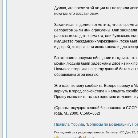
Думаю, что после этой акции мы потеряли дов
пока мы его восстановим.
Заканчивая, я должен отметить, что во время 
белорусов были ими ограблены. Они забирали вс
рассказам солдат вермахта, они буквально вмес
имущество гражданских учреждений, тоже был 
и дверей, которые они использовали для вечер
Во вторник я получил обещание от адъютанта 
моими людьми были задержаны двое из них пр
Ночью со вторника на среду данный батальон 
обрадованы этой вестью.
Это всё, что могу сообщить. Вскоре приеду в
вернуть в город спокойствие и наладить хозяйс
Прошу выполнить только одно мое желание: в 
(Органы государственной безопасности СССР в 
года. М., 2000. С.560–562)
_________________
Правила Форума
,
"Вопросы по модерации"
,
Пр
Последний раз редактировалось: Баламут (Сб Дек 25, 2