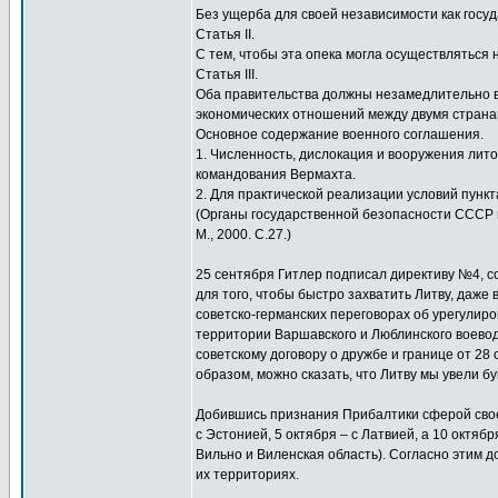
Без ущерба для своей независимости как госуд
Статья II.
С тем, чтобы эта опека могла осуществляться
Статья III.
Оба правительства должны незамедлительно вс
экономических отношений между двумя страна
Основное содержание военного соглашения.
1. Численность, дислокация и вооружения лит
командования Вермахта.
2. Для практической реализации условий пункт
(Органы государственной безопасности СССР в 
М., 2000. С.27.)
25 сентября Гитлер подписал директиву №4, с
для того, чтобы быстро захватить Литву, даже
советско-германских переговорах об урегули
территории Варшавского и Люблинского воевод
советскому договору о дружбе и границе от 28
образом, можно сказать, что Литву мы увели бу
Добившись признания Прибалтики сферой свое
с Эстонией, 5 октября – с Латвией, а 10 октяб
Вильно и Виленская область). Согласно этим 
их территориях.