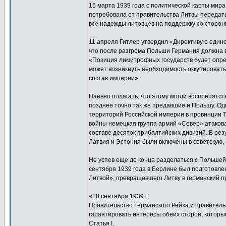
15 марта 1939 года с политической карты мир
потребовала от правительства Литвы передать
все надежды литовцев на поддержку со сторо
11 апреля Гитлер утвердил «Директиву о едино
что после разгрома Польши Германия должна вз
«Позиция лимитрофных государств будет опр
может возникнуть необходимость оккупировать
состав империи».
Наивно полагать, что этому могли воспрепятст
позднее точно так же предавшие и Польшу. Од
территорий Российской империи в провинции Тр
войны немецкая группа армий «Север» атакова
составе десяток прибалтийских дивизий. В рез
Латвия и Эстония были включены в советскую, 
Не успев еще до конца разделаться с Польшей,
сентября 1939 года в Берлине был подготовл
Литвой», превращавшего Литву в германский п
«20 сентября 1939 г.
Правительство Германского Рейха и правитель
гарантировать интересы обеих сторон, которы
Статья I.