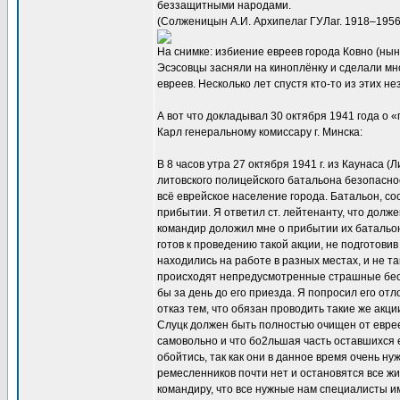
беззащитными народами.
(Солженицын А.И. Архипелаг ГУЛаг. 1918–1956.
На снимке: избиение евреев города Ковно (нын
Эсэсовцы засняли на киноплёнку и сделали мн
евреев. Несколько лет спустя кто-то из этих 
А вот что докладывал 30 октября 1941 года о 
Карл генеральному комиссару г. Минска:
В 8 часов утра 27 октября 1941 г. из Каунаса
литовского полицейского батальона безопаснос
всё еврейское население города. Батальон, со
прибытии. Я ответил ст. лейтенанту, что долж
командир доложил мне о прибытии их батальона
готов к проведению такой акции, не подготови
находились на работе в разных местах, и не та
происходят непредусмотренные страшные бесп
бы за день до его приезда. Я попросил его отл
отказ тем, что обязан проводить такие же акции
Слуцк должен быть полностью очищен от еврее
самовольно и что бо2льшая часть оставшихся 
обойтись, так как они в данное время очень ну
ремесленников почти нет и остановятся все ж
командиру, что все нужные нам специалисты и