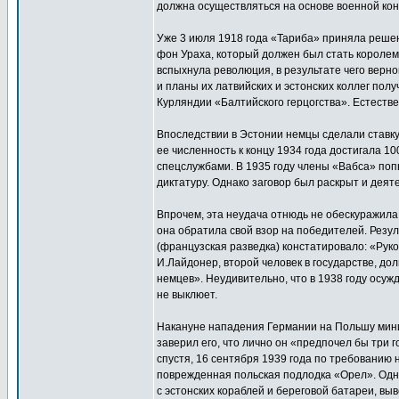
должна осуществляться на основе военной ко
Уже 3 июля 1918 года «Тариба» приняла решен
фон Ураха, который должен был стать королем
вспыхнула революция, в результате чего верн
и планы их латвийских и эстонских коллег по
Курляндии «Балтийского герцогства». Естестве
Впоследствии в Эстонии немцы сделали ставку
ее численность к концу 1934 года достигала 
спецслужбами. В 1935 году члены «Вабса» по
диктатуру. Однако заговор был раскрыт и дея
Впрочем, эта неудача отнюдь не обескуражила
она обратила свой взор на победителей. Резул
(французская разведка) констатировало: «Рук
И.Лайдонер, второй человек в государстве, д
немцев». Неудивительно, что в 1938 году осуж
не выклюет.
Накануне нападения Германии на Польшу мини
заверил его, что лично он «предпочел бы три 
спустя, 16 сентября 1939 года по требованию
поврежденная польская подлодка «Орел». Одна
с эстонских кораблей и береговой батареи, вы