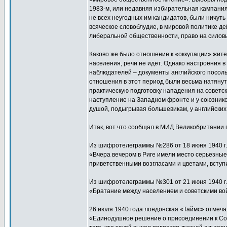
1983-м, или недавняя избирательная кампания
не всех неугодных им кандидатов, были ничуть
всяческое словоблудие, в мировой политике д
либеральной общественности, право на силовы
Каково же было отношение к «оккупации» жит
населения, речи не идет. Однако настроения в
наблюдателей – документы английского посольст
отношения в этот период были весьма натяну
практическую подготовку нападения на советск
наступление на Западном фронте и у союзнико
душой, подыгрывая большевикам, у английских
Итак, вот что сообщал в МИД Великобритании 
Из шифротелеграммы №286 от 18 июня 1940 г.
«Вчера вечером в Риге имели место серьезные 
приветственными возгласами и цветами, вступ
Из шифротелеграммы №301 от 21 июня 1940 г.
«Братание между населением и советскими во
26 июля 1940 года лондонская «Таймс» отмеча
«Единодушное решение о присоединении к Сов