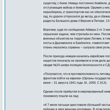
существу, с боем. Немцы постоянно бомбили, 
отступающие войска и беженцев. Оружия у них,
неразбериха, и транспортом нас не обеспечил
гад, по дороге отпросился до ветру, да и сбе
радисты Большого дома // Версия в Питере. 13-
Впрочем, судя по сообщению Абвера-2 от 3 ию
серьезная задача, чем стрельба из окон. Пос
военных объектов на территории Латвии, в то
посты в Даугавпилсе и Екабпилсе, главпочтамт
планы оказались сорваны – сыграла свою рол
После прихода немцев начались еврейские погр
нацистов поначалу не проявили в этом деле д
сводке №24 шефа полиции безопасности и СД
«Получается, что в противоположность литов
фронтом пойти на евреев» (Органы государстве
июня – 31 августа 1941 года. М., 2000. С.613).
Однако после прибытия в оккупированный нем
понемногу пошли на лад:
«К 7 июля латыши арестовали (большей частью,
рабочих и двух женщин-уголовниц. В этом проя