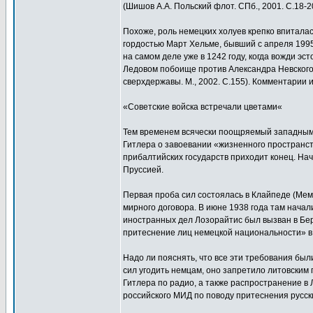
(Шишов А.А. Польский флот. СПб., 2001. С.18-2
Похоже, роль немецких холуев крепко впиталась
гордостью Март Хельме, бывший с апреля 1995
на самом деле уже в 1242 году, когда вожди эс
Ледовом побоище против Александра Невского»
сверхдержавы. М., 2002. С.155). Комментари
«Советские войска встречали цветами«
Тем временем всячески поощряемый западными
Гитлера о завоевании «жизненного пространств
прибалтийских государств приходит конец. Нач
Пруссией.
Первая проба сил состоялась в Клайпеде (Мем
мирного договора. В июне 1938 года там начал
иностранных дел Лозорайтис был вызван в Бер
притеснение лиц немецкой национальности» в
Надо ли пояснять, что все эти требования был
сил угодить немцам, оно запретило литовским
Гитлера по радио, а также распространение в Л
российского МИД по поводу притеснения русск