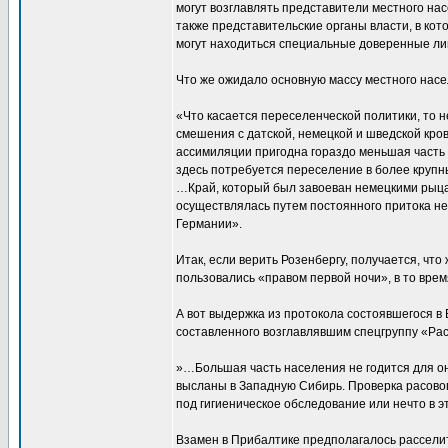
могут возглавлять представители местного на
также представительские органы власти, в кот
могут находиться специальные доверенные лиц
Что же ожидало основную массу местного насе
«Что касается переселенческой политики, то 
смешения с датской, немецкой и шведской кров
ассимиляции пригодна гораздо меньшая часть 
здесь потребуется переселение в более крупн
…Край, который был завоеван немецкими рыцар
осуществлялась путем постоянного притока не
Германии».
Итак, если верить Розенбергу, получается, ч
пользовались «правом первой ночи», в то врем
А вот выдержка из протокола состоявшегося в
составленного возглавлявшим спецгруппу «Ра
»…Большая часть населения не годится для 
высланы в Западную Сибирь. Проверка расовог
под гигиеническое обследование или нечто в э
Взамен в Прибалтике предполагалось рассели