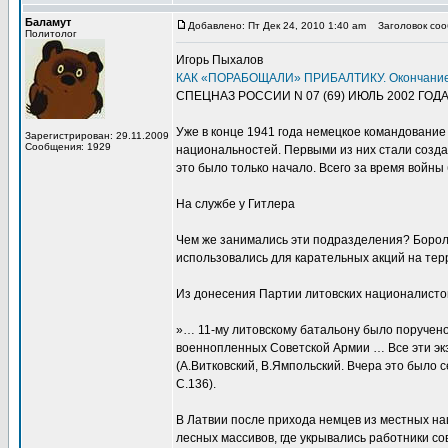
Баламут
Добавлено: Пт Дек 24, 2010 1:40 am
Заголовок сооб
Политолог
Игорь Пыхалов
КАК «ПОРАБОЩАЛИ» ПРИБАЛТИКУ. Окончани
СПЕЦНАЗ РОССИИ N 07 (69) ИЮЛЬ 2002 ГОД
Уже в конце 1941 года немецкое командование
Зарегистрирован: 29.11.2009
Сообщения: 1929
национальностей. Первыми из них стали созда
это было только начало. Всего за время войны
На службе у Гитлера
Чем же занимались эти подразделения? Борол
использовались для карательных акций на тер
Из донесения Партии литовских националисто
»… 11-му литовскому батальону было поручено
военнопленных Советской Армии … Все эти эк
(А.Витковский, В.Ямпольский. Вчера это было с
С.136).
В Латвии после прихода немцев из местных 
лесных массивов, где укрывались работники со