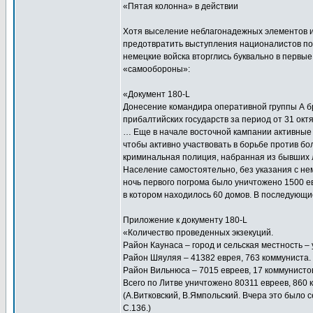
«Пятая колонна» в действии
Хотя выселение неблагонадежных элементов и
предотвратить выступления националистов пос
немецкие войска вторглись буквально в первы
«самообороны»:
«Документ 180-L
Донесение командира оперативной группы А б
прибалтийских государств за период от 31 октя
… Еще в начале восточной кампании активные
чтобы активно участвовать в борьбе против б
криминальная полиция, набранная из бывших 
Население самостоятельно, без указания с не
ночь первого погрома было уничтожено 1500 е
в котором находилось 60 домов. В последующи
Приложение к документу 180-L
«Количество проведенных экзекуций.
Район Каунаса – город и сельская местность –
Район Шяуляя – 41382 еврея, 763 коммуниста.
Район Вильнюса – 7015 евреев, 17 коммунисто
Всего по Литве уничтожено 80311 евреев, 860 
(А.Витковский, В.Ямпольский. Вчера это было с
С.136.)