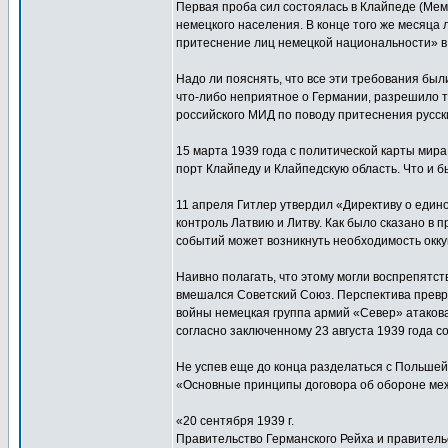
Первая проба сил состоялась в Клайпеде (Меме
немецкого населения. В конце того же месяца
притеснение лиц немецкой национальности» в
Надо ли пояснять, что все эти требования был
что-либо неприятное о Германии, разрешило тр
российского МИД по поводу притеснения русск
15 марта 1939 года с политической карты мира
порт Клайпеду и Клайпедскую область. Что и 
11 апреля Гитлер утвердил «Директиву о едино
контроль Латвию и Литву. Как было сказано в
событий может возникнуть необходимость окку
Наивно полагать, что этому могли воспрепятст
вмешался Советский Союз. Перспектива превра
войны немецкая группа армий «Север» атаковал
согласно заключенному 23 августа 1939 года с
Не успев еще до конца разделаться с Польшей,
«Основные принципы договора об обороне меж
«20 сентября 1939 г.
Правительство Германского Рейха и правитель