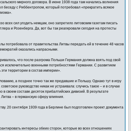
сальского мирного договора. В июне 1938 года там начались волнения
ел беседу с Риббентропом, который потребовал «прекратить всякое
лизма».
зо всех сил угодить немцам, оно запретило литовским газетам писать
лера и Розенберга. Да, вот бы так реагировали сегодня на протесты
илы потребовала от правительства Литвы передать ей в течение 48 часов
демократий оказались напрасными.
атривалось, что после разгрома Польши Германия должна взять под свой
ться исключительно военными потребностями Германии. С развитием
 эти территории в состав империи».
ловакию, а позднее точно так же предавшие и Польшу. Однако тут в игру
ветское руководство никак не устраивала: случись такое – и в случае
о в своем составе десяток прибалтийских дивизий. В результате
 Литва – в германскую сферу влияния.
тву. 20 сентября 1939 года в Берлине был подготовлен проект документа
арантировать интересы обеих сторон, которые во всех отношениях