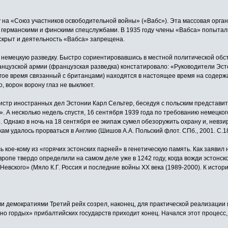
на «Союз участников освободительной войны» («Вабс»). Эта массовая органи
 германскими и финскими спецслужбами. В 1935 году члены «Вабса» попытал
скрыт и деятельность «Вабса» запрещена.
 немецкую разведку. Быстро сориентировавшись в местной политической обст
ранцузской армии (французская разведка) констатировало: «Руководители Эс
олгое время связанный с британцами) находятся в настоящее время на содерж
, ворон ворону глаз не выклюет.
тр иностранных дел Эстонии Карл Сельтер, беседуя с польским представите
а». А несколько недель спустя, 16 сентября 1939 года по требованию немецк
Однако в ночь на 18 сентября ее экипаж сумел обезоружить охрану и, невзир
ам удалось прорваться в Англию (Шишов А.А. Польский флот. СПб., 2001. С.18
ь кое-кому из «горячих эстонских парней» в генетическую память. Как заяви
вропе твердо определили на самом деле уже в 1242 году, когда вожди эстонс
евского» (Мяло К.Г. Россия и последние войны XX века (1989-2000). К исто
демократиями Третий рейх созрел, наконец, для практической реализации м
 но гордых» прибалтийских государств приходит конец. Начался этот процесс