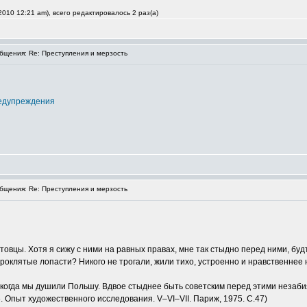
010 12:21 am), всего редактировалось 2 раз(а)
щения: Re: Преступления и мерзость
едупреждения
щения: Re: Преступления и мерзость
овцы. Хотя я сижу с ними на равных правах, мне так стыдно перед ними, буд
роклятые лопасти? Никого не трогали, жили тихо, устроенно и нравственнее н
, когда мы душили Польшу. Вдвое стыднее быть советским перед этими неза
 Опыт художественного исследования. V–VI–VII. Париж, 1975. С.47)