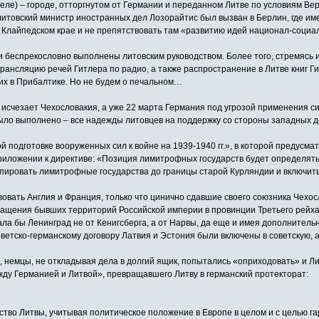
ле) – городе, отторгнутом от Германии и переданном Литве по условиям Вер
 литовский министр иностранных дел Лозорайтис был вызван в Берлин, где им
 Клайпедском крае и не препятствовать там «развитию идей национал-социа
и беспрекословно выполнены литовским руководством. Более того, стремясь и
ансляцию речей Гитлера по радио, а также распространение в Литве книг Гит
их в Прибалтике. Но не будем о печальном…
 исчезает Чехословакия, а уже 22 марта Германия под угрозой применения с
было выполнено – все надежды литовцев на поддержку со стороны западных 
й подготовке вооруженных сил к войне на 1939-1940 гг.», в которой предусм
 приложении к директиве: «Позиция лимитрофных государств будет определя
пировать лимитрофные государства до границы старой Курляндии и включить
вовать Англия и Франция, только что цинично сдавшие своего союзника Чехос
щения бывших территорий Российской империи в провинции Третьего рейха со
а бы Ленинград не от Кенигсберга, а от Нарвы, да еще и имея дополнительн
оветско-германскому договору Латвия и Эстония были включены в советскую, а
 немцы, не откладывая дела в долгий ящик, попытались «оприходовать» и Ли
ду Германией и Литвой», превращавшего Литву в германский протекторат:
ство Литвы, учитывая политическое положение в Европе в целом и с целью г