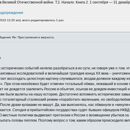
Великой Отечественной войне. Т.2. Начало. Книга 2. 1 сентября — 31 декабря
едупреждения
010 12:20 am), всего редактировалось 1 раз
щения: Re: Преступления и мерзость
А
исторических событий нелегко разобраться в их сути, не говоря уже о том, ч
бъективных исследователей и величайшая трагедия конца XX века – уничтож
ит воссоздать целостную картину случившегося, воздав должное каждому и
я». При этом неизбежно будет отмечен тотальный обман, лежавший в основе 
ет не дождется заключить Россию в объятия, осыпав ее дождем инвестиций и
лжи были вылиты на нашу историю. Достаточно вспомнить истерические зав
го тоталитарный сталинский режим «поработил» маленькие, но свободолюбив
«После драки кулаками не машут. Да, как выяснилось, нас обманули и «кинул
лжается. Сегодня в прибалтийских государствах судят бывших офицеров НКВД
О местные политики выдвигают претензии к России о возмещении убытков за 
осыпать головы пеплом. Поэтому вопрос о том, каким образом происходило вк