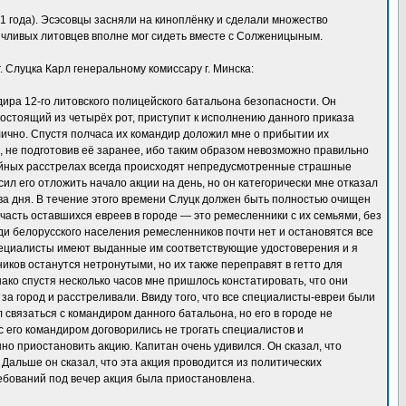
1 года). Эсэсовцы засняли на киноплёнку и сделали множество
иячливых литовцев вполне мог сидеть вместе с Солженицыным.
. Слуцка Карл генеральному комиссару г. Минска:
дира 12-го литовского полицейского батальона безопасности. Он
состоящий из четырёх рот, приступит к исполнению данного приказа
лично. Спустя полчаса их командир доложил мне о прибытии их
и, не подготовив её заранее, ибо таким образом невозможно правильно
тихийных расстрелах всегда происходят непредусмотренные страшные
ил его отложить начало акции на день, но он категорически мне отказал
о два дня. В течение этого времени Слуцк должен быть полностью очищен
часть оставшихся евреев в городе — это ремесленники с их семьями, без
еди белорусского населения ремесленников почти нет и остановятся все
пециалисты имеют выданные им соответствующие удостоверения и я
ников останутся нетронутыми, но их также переправят в гетто для
нако спустя несколько часов мне пришлось констатировать, что они
за город и расстреливали. Ввиду того, что все специалисты-евреи были
связаться с командиром данного батальона, но его в городе не
 с его командиром договорились не трогать специалистов и
но приостановить акцию. Капитан очень удивился. Он сказал, что
. Дальше он сказал, что эта акция проводится из политических
ебований под вечер акция была приостановлена.