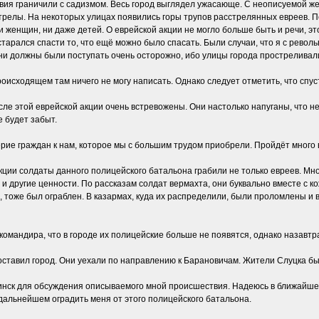
твия граничили с садизмом. Весь город выглядел ужасающе. С неописуемой ж
трелы. На некоторых улицах появились горы трупов расстрелянных евреев. П
 женщин, ни даже детей. О еврейской акции не могло больше быть и речи, э
старался спасти то, что ещё можно было спасать. Были случаи, что я с рево
и должны были поступать очень осторожно, ибо улицы города простреливал
происходящем там ничего не могу написать. Однако следует отметить, что спу
ле этой еврейской акции очень встревожены. Они настолько напуганы, что н
е будет забыт.
рие граждан к нам, которое мы с большим трудом приобрели. Пройдёт много 
акции солдаты данного полицейского батальона грабили не только евреев. Мн
о и другие ценности. По рассказам солдат вермахта, они буквально вместе с к
 тоже был ограблен. В казармах, куда их распределили, были проломлены и 
командира, что в городе их полицейские больше не появятся, однако назав
оставил город. Они уехали по направлению к Барановичам. Жители Слуцка бы
Минск для обсуждения описываемого мной происшествия. Надеюсь в ближайшее
дальнейшем оградить меня от этого полицейского батальона.