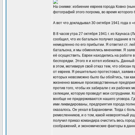
На снимке: избиение евреев города Ковно (ны
фотографий этого погрома, во время которого 
А вот что докладывал 30 октября 1941 года о 
В 8 часов утра 27 октября 1941 г. из Каунаса
сообщил, что их батальон получил задание в т
немедленно по его прибытии. Я ответил ст. ле
батальона, и мы обменялись мнениями. Я заяви
её осуществить. Евреи находились на работе в
беспорядки. Этого я и хотел избежать. Данный
в этом, мотивируя свой отказ тем, что обязан 
от евреев. Я решительно протестовал, заявив 
которых невозможно было бы обойтись, так как
жизненно важные производственные предприят
против того, чтобы их забирали с их рабочих 
селекции, которую проведут мои сотрудники. Ко
вообще не придерживаются нашего уговора. Где
ими ликвидированы, предприятия города полнос
оказалось. Он уехал в Барановичи. Тогда с бо
ремесленников, и о том, какой невероятный ущ
получил приказ командира очистить весь город 
соображений, и экономические факторы в данн