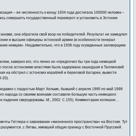
зация – ее численность к концу 1934 года достигала 100000 человек –
ись совершить государственный переворот и установить в Эстонии
ановке, она обратила свой взор на победителей. Результат не замедлил
тонии и высшие офицеры эстонской армии (в особенности генерал
ании немцев». Неудивительно, что в 1938 году осужденные заговорщики
лем, заверил его, что лично он «предпочел бы три года немецкой
ого посла эстонскими властями была задержана зашедшая в Таллинский
ая на обстрел с эстонских кораблей и береговой батареи, вывести
-20).
л недавно с гордостью Март Хельме, бывший с апреля 1995 по май 1999
кого народа со своими воинами составили большую часть немецкого
рии падения сверхдержавы. М., 2002. С.155). Комментарии излишни…
ечты Гитлера о завоевании «жизненного пространства» на Востоке. Тут
, разумеется, с Литвы, имевшей общую границу с Восточной Пруссией.