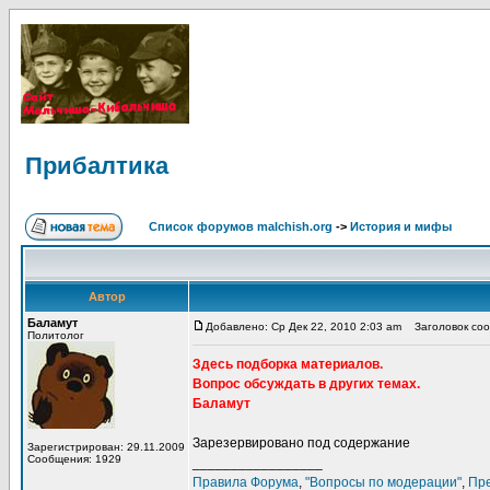
Прибалтика
Список форумов malchish.org
->
История и мифы
Автор
Баламут
Добавлено: Ср Дек 22, 2010 2:03 am
Заголовок соо
Политолог
Здесь подборка материалов.
Вопрос обсуждать в других темах.
Баламут
Зарезервировано под содержание
Зарегистрирован: 29.11.2009
Сообщения: 1929
_________________
Правила Форума
,
"Вопросы по модерации"
,
Пр