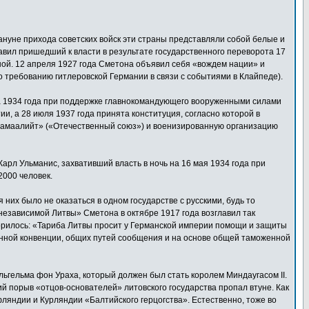
нуне прихода советских войск эти страны представляли собой белые и
вил пришедший к власти в результате государственного переворота 17
ой. 12 апреля 1927 года Сметона объявил себя «вождем нации» и
о требованию гитлеровской Германии в связи с событиями в Клайпеде).
а 1934 года при поддержке главнокомандующего вооруженными силами
, а 28 июля 1937 года принята конституция, согласно которой в
амаалийт» («Отечественный союз») и военизированную организацию
рл Ульманис, захвативший власть в ночь на 16 мая 1934 года при
2000 человек.
них было не оказаться в одном государстве с русскими, будь то
независимой Литвы» Сметона в октябре 1917 года возглавил так
орилось: «Тариба Литвы просит у Германской империи помощи и защиты
оенной конвенции, общих путей сообщения и на основе общей таможенной
льгельма фон Ураха, который должен был стать королем Миндаугасом II.
й порыв «отцов-основателей» литовского государства пропал втуне. Как
фляндии и Курляндии «Балтийского герцогства». Естественно, тоже во