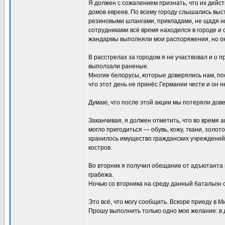
Я должен с сожалением признать, что их дейс
домов евреев. По всему городу слышались выс
резиновыми шлангами, прикладами, не щадя ни
сотрудниками всё время находился в городе и 
жандармы выполняли мои распоряжения, но он
В расстрелах за городом я не участвовал и о 
выползали раненые.
Многие белорусы, которые доверялись нам, пос
что этот день не принёс Германии чести и он н
Думаю, что после этой акции мы потеряли дове
Заканчивая, я должен отметить, что во время 
могло пригодиться — обувь, кожу, ткани, золот
хранилось имущество гражданских учреждений,
костров.
Во вторник я получил обещание от адъютанта 
грабежа.
Ночью со вторника на среду данный батальон 
Это всё, что могу сообщить. Вскоре приеду в 
Прошу выполнить только одно мое желание: в 