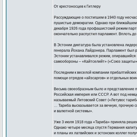
От крестоносцев к Гитлеру
Рассуждающие о постигшем в 1940 году несча
пушистые демократии. Однако при ближайшем р
декабря 1926 года профашистский режим парти
окончательно распустил парламент. Вплоть до
В Эстонии диктатура была установлена лидер
генерала Йохана Лайдонера. Парламент был ра
Эстонии устанавливался режим, опиравшийся
самообороны – «Кайтселийт» («Союз защиты»
Последним к веселой компании прибалтийских 
помощи отрядов «айзсаргов» и отдельных воин
Весьма своеобразным было и представление при
Российская империя или СССР. А вот под немц
называемый Литовский Совет («Летувос тариб
… Тариба высказывается за вечную, прочную с
и валютной системы».
Уже 3 июля 1918 года «Тариба» приняла решен
Однако четыре месяца спустя Германия капиту
и планы их латвийских и эстонских коллег пол