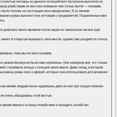
естокостью литовцы из данного полицейского батальона выгоняли из
еред убийствами их жестоко избивали чем только могли — палками,
то было похоже на настоящие акты вандализма. Я со своими
львером в руках выгонял этих литовцев с предприятий. Подчинённые мне
ись.
стя довольно много времени после акции из закопанных ям всё ещё
е смеют в открытую выражать свои мысли, однако уже раздаются голоса,
времени, пока мы его восстановим.
ого домов белорусов были ими ограблены. Они забирали всё, что только
ожей стаскивали кольца с пальцев своих жертв. Даже склад, в котором
высажены рамы окон и дверей, которые они использовали для вечерних
тра же моими людьми были задержаны двое из них при осуществлении
ли очень обрадованы этой вестью.
 время вернуть в город спокойствие и наладить хозяйство.