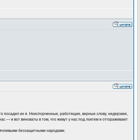
то посадил их я. Неиспорченные, работящие, верные слову, недерзкие,
ас — и вот виноваты в том, что живут у нас под локтем и отгораживают
биячливыми беззащитными народами.