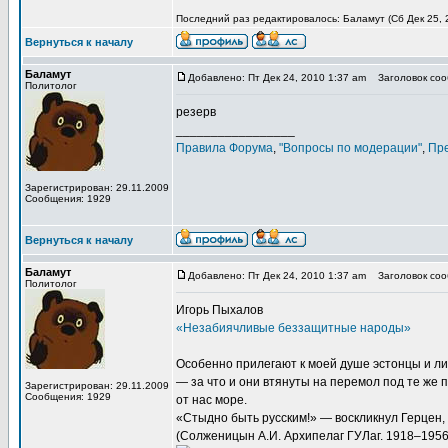
Последний раз редактировалось: Баламут (Сб Дек 25, 2
Вернуться к началу
Баламут
Добавлено: Пт Дек 24, 2010 1:37 am
Заголовок сооб
Политолог
резерв
_________________
Правила Форума
,
"Вопросы по модерации"
,
Пр
Зарегистрирован: 29.11.2009
Сообщения: 1929
Вернуться к началу
Баламут
Добавлено: Пт Дек 24, 2010 1:37 am
Заголовок сооб
Политолог
Игорь Пыхалов
«Незабиячливые беззащитные народы»
Особенно прилегают к моей душе эстонцы и лит
— за что и они втянуты на перемол под те же п
Зарегистрирован: 29.11.2009
Сообщения: 1929
от нас море.
«Стыдно быть русским!» — воскликнул Герцен
(Солженицын А.И. Архипелаг ГУЛаг. 1918–1956.