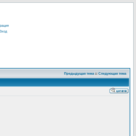
рация
Вход
Предыдущая тема
::
Следующая тема