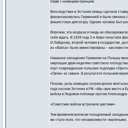
главе с немецким принцем.
Впоследствии в Эстонии немцы сделали ставку 
финансировалась Германией и была связана с
фашистскую диктатуру. Однако заговор был ра
Впрочем, эта неудача отнюдь не обескуражила
себя ждать. В 1939 году 2-е бюро генштаба ф
И.Лайдонер, второй человек в государстве, д
из «Вабса» были амнистированы – как известно
Накануне нападения Германии на Польшу минис
оккупации двум неделям советского господств
порт поврежденная польская подлодка «Орел». 
«Орла» из гавани. В результате польским моряк
Похоже, роль немецких холуев крепко впиталас
года послом Эстонии в РФ: «Мы свое место в Е
войска в Ледовом побоище против Александра Н
«Советские войска встречали цветами«
Тем временем всячески поощряемый западными 
же стало ясно, что независимости «маленьких,