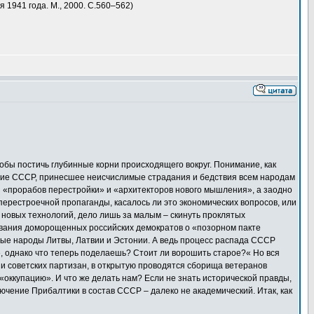
 1941 года. М., 2000. С.560–562)
тобы постичь глубинные корни происходящего вокруг. Понимание, как
ение СССР, принесшее неисчислимые страдания и бедствия всем народам
з «прорабов перестройки» и «архитекторов нового мышления», а заодно
перестроечной пропаганды, касалось ли это экономических вопросов, или
 новых технологий, дело лишь за малым – скинуть проклятых
ывания доморощенных российских демократов о «позорном пакте
ые народы Литвы, Латвии и Эстонии. А ведь процесс распада СССР
и», однако что теперь поделаешь? Стоит ли ворошить старое?« Но вся
 и советских партизан, в открытую проводятся сборища ветеранов
«оккупацию». И что же делать нам? Если не знать исторической правды,
лючение Прибалтики в состав СССР – далеко не академический. Итак, как