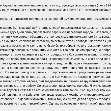
не Каунас) литовскими националистами под руководством эсэсовцев (июнь 194
было уничтожено 5 тысяч евреев. Несколько лет спустя кто-то из этих незаб
«подвигах» литовских полицаев на вверенной ему территории гебитскомиссар г
 (Литва) прибыл старший лейтенант, который представился как адъютант коман
ечение двух дней ликвидировать всё еврейское население города. Батальон, 
йтенанту, что должен обсудить этот вопрос с командиром данного батальона 
л ему, что абсолютно не согласен, то есть не готов к проведению такой акци
 разных местах, и не так-то легко было бы их собрать. А, во-вторых, при с
 командир обязан был сообщить мне хотя бы за день до его приезда. Я попрос
проводить такие же акции и в других городах, а на Слуцк ему отведено тольк
ему, что еврейские акции не должны проводиться самовольно и что бо2льшая 
 они в данное время очень нужны производству. Дальше я указал ему, что ср
ия. В конце нашего разговора я объяснил командиру, что все нужные нам с
мест. Кроме того, мы договорились, что проживающие в городе семьи ремеслен
мандир вроде бы не протестовал, и я был уверен, что так они и поступят. Од
 только находили евреев, они задерживали их, сажали на грузовики, увозили 
тью прекратили работу. Со всех сторон посыпались жалобы. Я тут же решил 
льшим трудом я связался с его заместителем, капитаном. Сообщив ему, что мы
ерб причинили их действия производственному хозяйству, я просил немедлен
от евреев, не делая исключений, точно так, как он это делал в других городах
ое время не играют никакой роли. Однако на основании моих настойчивых тр