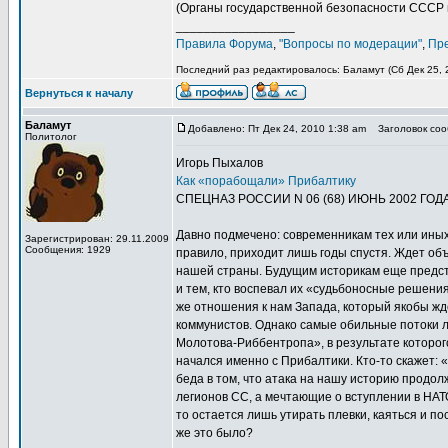
(Органы государственной безопасности СССР в 
_________________
Правила Форума
,
"Вопросы по модерации"
,
Пр
Последний раз редактировалось: Баламут (Сб Дек 25, 2
Вернуться к началу
Баламут
Добавлено: Пт Дек 24, 2010 1:38 am
Заголовок сооб
Политолог
Игорь Пыхалов
Как «порабощали» Прибалтику
СПЕЦНАЗ РОССИИ N 06 (68) ИЮНЬ 2002 ГОД
Давно подмечено: современникам тех или иных 
Зарегистрирован: 29.11.2009
Сообщения: 1929
правило, приходит лишь годы спустя. Ждет о
нашей страны. Будущим историкам еще предсто
и тем, кто воспевал их «судьбоносные решени
же отношения к нам Запада, который якобы жд
коммунистов. Однако самые обильные потоки 
Молотова-Риббентропа», в результате которо
начался именно с Прибалтики. Кто-то скажет: 
беда в том, что атака на нашу историю продо
легионов СС, а мечтающие о вступлении в НАТ
то остается лишь утирать плевки, каяться и п
же это было?