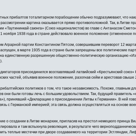
стных прибалтов тоталитарном порабощении обычно подразумевают, что нака
ассмотрении картина оказывается прямо противоположной. Так, в Литве пра
и «Таутининкай саюнга» (Союз националистов) во главе с Антанасом Сметон
 1 ноября 1938 года в стране действовало военное положение (отмененное п
ом Аграрной партии Константином Пятсом, совершившим переворот 12 март
спущен, в марте 1935 года в стране были запрещены все политические партии
 на единственную разрешенную общественно-политическую организацию «Из
).
диктаторов присоединился возглавлявший латвийский «Крестьянский союз» Ка
ских частей, объявив военное положение, разогнав сейм и арестовав свыше 
балтийских политиков о том, что такое независимость. Похоже, главным для 
ев они были готовы лечь с большим удовольствием. Так, будущий правитель «
а»), принявший «Декларацию о присоединении Литвы к Германии». В ней гов
вязь с Германской империей; эта связь должна осуществляться на основе в
ие о создании в Литве монархии, пригласив на престол немецкого принца Ви
лировала и там вспыхнула революция, в результате чего верноподданнически
учить теплые местечки при дворе создаваемого на территории Эстляндии, Ли