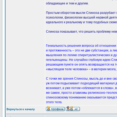
обладающее и тем и другим.
Простым оборотом мысли Спиноза разрубает г
психологии, физиологии высшей нервной деяте
идеального к реальному и тому подобных сюже
Спиноза показывает, что решить проблему нево
Гениальность решения вопроса об отношении м
и протяженность – это не две субстанции, а 
мышления по логике спиритуалистических и дуа
гегельянщины. Не случайно глубокую идею Спи
решающем пункте он опять возвращается на точ
«мыслящем теле человека» – в материи мозга, о
С точки же зрения Спинозы, мысль до и вне св
уж потом подыскивает подходящий материал дл
возникает, а уже потом «облекается в слова», 
же самое, просто атавизмы религиозно-теолог
спинозовскому пониманию оказывается представ
этого тела.
Вернуться к началу