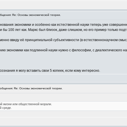
щения: Re: Основы экономической теории.
снования экономики и особенно как естественной науки теперь уже совершен
и бы 100 лет как. Маркс был близок, даже слишком, но его пример только под
менно ввиду её принципиальной субъективности (в естественнонаучном смыс
ию экономики как подлинной науки нужно с философии, с диалектического на
ознания я могу вставить свои 5 копеек, если кому интересно.
бщения: Re: Основы экономической теории.
ой жизни или общественной морали.
й среде.