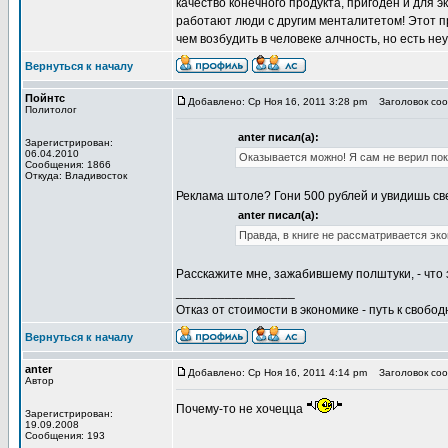
качество конечного продукта, пригоден и для 
работают люди с другим менталитетом! Этот п
чем возбудить в человеке алчность, но есть н
Вернуться к началу
Пойнтс
Добавлено: Ср Ноя 16, 2011 3:28 pm
Заголовок сооб
Политолог
anter писал(а):
Зарегистрирован:
06.04.2010
Оказывается можно! Я сам не верил пок
Сообщения: 1866
Откуда: Владивосток
Реклама штоле? Гони 500 рублей и увидишь све
anter писал(а):
Правда, в книге не рассматривается эк
Расскажите мне, зажабившему полштуки, - что
_________________
Отказ от стоимости в экономике - путь к свобод
Вернуться к началу
anter
Добавлено: Ср Ноя 16, 2011 4:14 pm
Заголовок сооб
Автор
Почему-то не хочецца
Зарегистрирован:
19.09.2008
Сообщения: 193