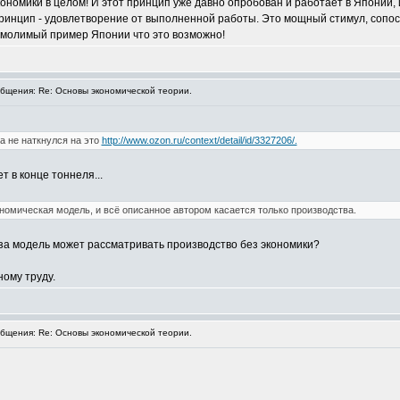
экономики в целом! И этот принцип уже давно опробован и работает в Японии,
ринцип - удовлетворение от выполненной работы. Это мощный стимул, сопост
еумолимый пример Японии что это возможно!
щения: Re: Основы экономической теории.
а не наткнулся на это
http://www.ozon.ru/context/detail/id/3327206/.
т в конце тоннеля...
ономическая модель, и всё описанное автором касается только производства.
 за модель может рассматривать производство без экономики?
ному труду.
щения: Re: Основы экономической теории.