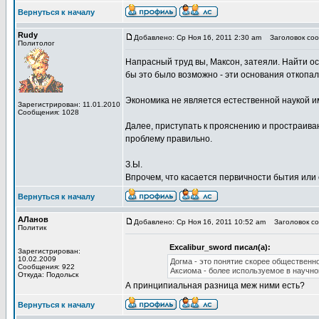
Вернуться к началу
Rudy
Добавлено: Ср Ноя 16, 2011 2:30 am
Заголовок сооб
Политолог
Напрасный труд вы, Максон, затеяли. Найти о
бы это было возможно - эти основания откопал
Экономика не является естественной наукой и
Зарегистрирован: 11.01.2010
Сообщения: 1028
Далее, приступать к прояснению и простраиван
проблему правильно.
З.Ы.
Впрочем, что касается первичности бытия или с
Вернуться к началу
АЛанов
Добавлено: Ср Ноя 16, 2011 10:52 am
Заголовок соо
Политик
Excalibur_sword писал(а):
Зарегистрирован:
10.02.2009
Догма - это понятие скорее общественн
Сообщения: 922
Аксиома - более используемое в научно
Откуда: Подольск
А принципиальная разница меж ними есть?
Вернуться к началу