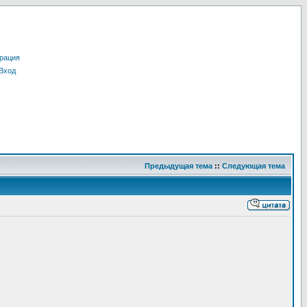
рация
Вход
Предыдущая тема
::
Следующая тема