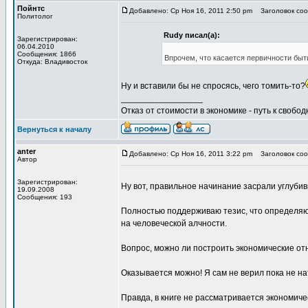
Пойнтс
Добавлено: Ср Ноя 16, 2011 2:50 pm
Заголовок сооб
Политолог
Rudy писал(а):
Зарегистрирован:
06.04.2010
Сообщения: 1866
Впрочем, что касается первичности быти
Откуда: Владивосток
Ну и вставили бы не спросясь, чего томить-то?
_________________
Отказ от стоимости в экономике - путь к свобод
Вернуться к началу
anter
Добавлено: Ср Ноя 16, 2011 3:22 pm
Заголовок сооб
Автор
Зарегистрирован:
Ну вот, правильное начинание засрали углуби
19.09.2008
Сообщения: 193
Полностью поддерживаю тезис, что определяю
на человеческой алчности.
Вопрос, можно ли построить экономические от
Оказывается можно! Я сам не верил пока не на
Правда, в книге не рассматривается экономиче