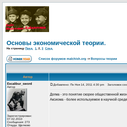
Основы экономической теории.
На страницу
Пред.
1
,
2
,
3
След.
Список форумов malchish.org
->
Вопросы теории
Автор
Excalibur_sword
Добавлено: Пн Ноя 14, 2011 4:30 pm
Заголовок сооб
Автор
Догма - это понятие скорее общественной жиз
Аксиома - более используемое в научной среде
Зарегистрирован:
07.02.2010
Сообщения: 273
Откуда: Щелково