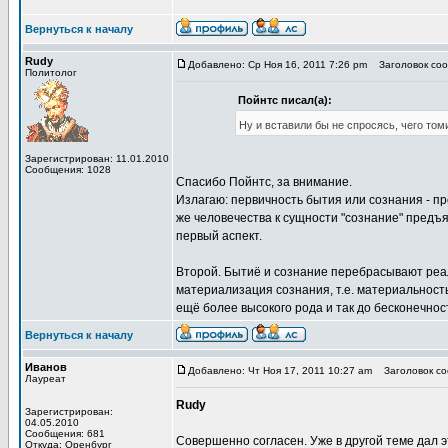
Вернуться к началу
Rudy
Добавлено: Ср Ноя 16, 2011 7:26 pm
Заголовок сооб
Политолог
Пойнтс писал(а):
Ну и вставили бы не спросясь, чего том
Зарегистрирован: 11.01.2010
Сообщения: 1028
Спасибо Пойнтс, за внимание.
Излагаю: первичность бытия или сознания - п
же человечества к сущности "сознание" предъ
первый аспект.
Второй. Бытиё и сознание перебрасывают реаль
материализация сознания, т.е. материальность
ещё более высокого рода и так до бесконечнос
Вернуться к началу
Иванов
Добавлено: Чт Ноя 17, 2011 10:27 am
Заголовок соо
Лауреат
Rudy
Зарегистрирован:
04.05.2010
Сообщения: 681
Совершенно согласен. Уже в другой теме дал э
Откуда: Оренбург