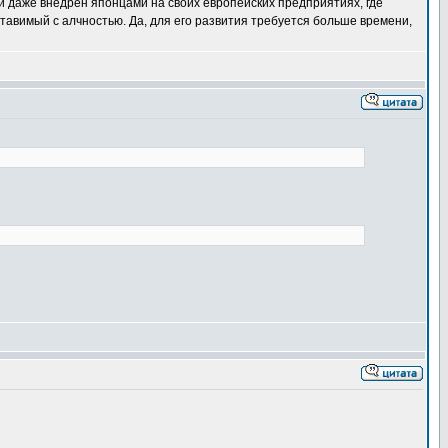
 и даже внедрён японцами на своих европейских предприятиях, где
авимый с алчностью. Да, для его развития требуется больше времени,