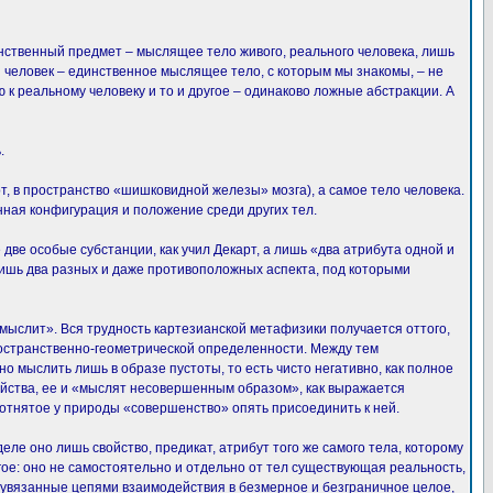
нственный предмет – мыслящее тело живого, реального человека, лишь
человек – единственное мыслящее тело, с которым мы знакомы, – не
к реальному человеку и то и другое – одинаково ложные абстракции. А
.
т, в пространство «шишковидной железы» мозга), а самое тело человека.
енная конфигурация и положение среди других тел.
две особые субстанции, как учил Декарт, а лишь «два атрибута одной и
 лишь два разных и даже противоположных аспекта, под которыми
«мыслит». Вся трудность картезианской метафизики получается оттого,
ространственно-геометрической определенности. Между тем
но мыслить лишь в образе пустоты, то есть чисто негативно, как полное
йства, ее и «мыслят несовершенным образом», как выражается
 отнятое у природы «совершенство» опять присоединить к ней.
еле оно лишь свойство, предикат, атрибут того же самого тела, которому
е: оно не самостоятельно и отдельно от тел существующая реальность,
 увязанные цепями взаимодействия в безмерное и безграничное целое,