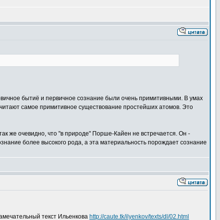
рвичное бытиё и первичное сознание были очень примитивными. В умах
 считают самое примитивное существование простейших атомов. Это
ак же очевидно, что "в природе" Порше-Кайен не встречается. Он -
сознание более высокого рода, а эта материальность порождает сознание
 замечательный текст Ильенкова
http://caute.tk/ilyenkov/texts/dl/02.html