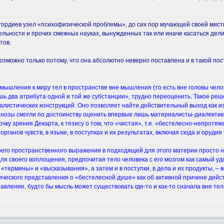
ордиев узел «психофизической проблемы», до сих пор мучающей своей мист
льности и прочих смежных науках, вынужденных так или иначе касаться дели
тов.
зможно только потому, что она абсолютно неверно поставлена и в такой пос
ышления к миру тел в пространстве вне мышления (то есть вне головы чело
лишь два атрибута одной и той же субстанции», трудно переоценить. Такое р
листических конструкций. Оно позволяет найти действительный выход как из 
нозы смогли по достоинству оценить впервые лишь материалисты-диалектики 
ку зрения Декарта, к тезису о том, что «чистая», т.е. «бестелесно-непротя
рганов чувств, в языке, в поступках и их результатах, включая сюда и орудия
оего пространственного выражения в подходящей для этого материи просто н
я своего воплощения, предпочитая тело человека с его мозгом как самый уд
в «термины» и «высказывания», а затем и в поступки, в дела и их продукты, –
ического представления о «бестелесной душе» как об активной причине дейс
ление, будто бы мысль может существовать где-то и как-то сначала вне тел