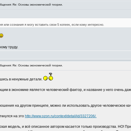
щения: Re: Основы экономической теории.
я или сознания я могу вставить свои 5 копеек, если кому интересно.
ному труду.
щения: Re: Основы экономической теории.
вшись в ненужные детали.
щим в экономике является человеческий фактор, и название у него очень д
ношения на другом принципе, можно ли использовать другое человеческое кач
ткнулся на это
http://www.ozon.ru/context/detail/id/3327206/.
ская модель, и всё описанное автором касается только производства. НО! П