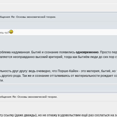
щения: Re: Основы экономической теории.
ить-то?
роблема надуманная. Бытиё и сознание появились
одновременно
. Просто пе
является неоправданно высокий критерий, тогда как бытиём люди до сих пор
ность друг другу: ведь очевидно, что Порше-Кайен - это материя, бытиё, но т
 другого рода. Так же и сознание отталкиваясь от материальности рождает 
ти.
бщения: Re: Основы экономической теории.
ту ссылку (даже дважды), но не откажу в удовольствии ещё раз сослаться на