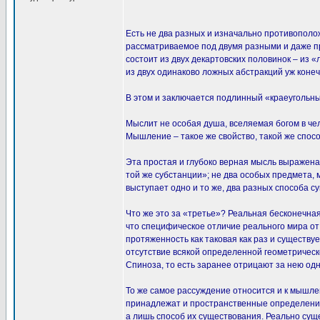
Есть не два разных и изначально противополо
рассматриваемое под двумя разными и даже п
состоит из двух декартовских половинок – из
из двух одинаково ложных абстракций уж конеч
В этом и заключается подлинный «краеугольный
Мыслит не особая душа, вселяемая богом в чел
Мышление – такое же свойство, такой же спосо
Эта простая и глубоко верная мысль выражена 
той же субстанции»; не два особых предмета,
выступает одно и то же, два разных способа с
Что же это за «третье»? Реальная бесконечная
что специфическое отличие реального мира о
протяженность как таковая как раз и существу
отсутствие всякой определенной геометричес
Спиноза, то есть заранее отрицают за нею од
То же самое рассуждение относится и к мышлен
принадлежат и пространственные определения.
а лишь способ их существования. Реально сущ