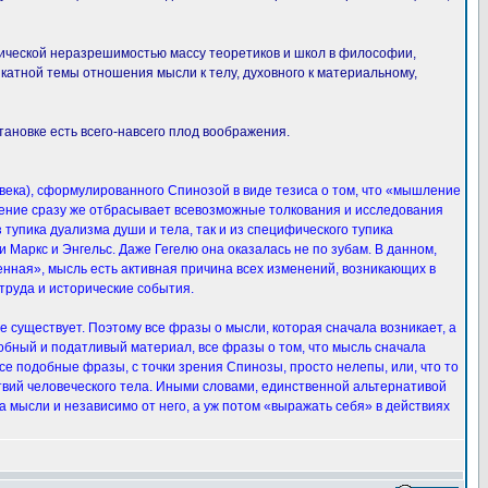
ической неразрешимостью массу теоретиков и школ в философии,
катной темы отношения мысли к телу, духовного к материальному,
тановке есть всего-навсего плод воображения.
века), сформулированного Спинозой в виде тезиса о том, что «мышление
ешение сразу же отбрасывает всевозможные толкования и исследования
тупика дуализма души и тела, так и из специфического тупика
Маркс и Энгельс. Даже Гегелю она оказалась не по зубам. В данном,
женная», мысль есть активная причина всех изменений, возникающих в
 труда и исторические события.
е существует. Поэтому все фразы о мысли, которая сначала возникает, а
обный и податливый материал, все фразы о том, что мысль сначала
 все подобные фразы, с точки зрения Спинозы, просто нелепы, или, что то
твий человеческого тела. Иными словами, единственной альтернативой
а мысли и независимо от него, а уж потом «выражать себя» в действиях