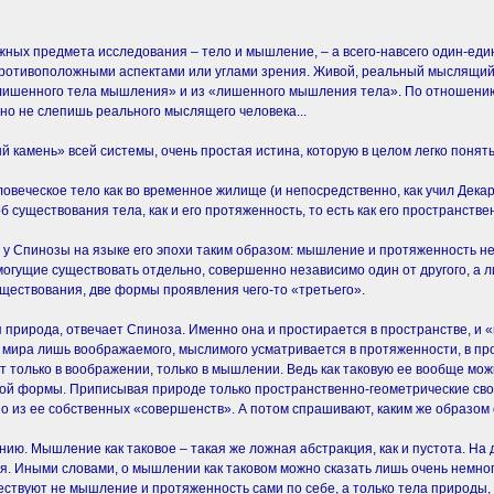
жных предмета исследования – тело и мышление, – а всего-навсего один-еди
ротивоположными аспектами или углами зрения. Живой, реальный мыслящий 
 «лишенного тела мышления» и из «лишенного мышления тела». По отношению 
но не слепишь реального мыслящего человека...
 камень» всей системы, очень простая истина, которую в целом легко понять
овеческое тело как во временное жилище (и непосредственно, как учил Декар
б существования тела, как и его протяженность, то есть как его пространств
у Спинозы на языке его эпохи таким образом: мышление и протяженность не 
 могущие существовать отдельно, совершенно независимо один от другого, а
уществования, две формы проявления чего-то «третьего».
 природа, отвечает Спиноза. Именно она и простирается в пространстве, и 
т мира лишь воображаемого, мыслимого усматривается в протяженности, в п
ет только в воображении, только в мышлении. Ведь как таковую ее вообще мож
кой формы. Приписывая природе только пространственно-геометрические сво
но из ее собственных «совершенств». А потом спрашивают, каким же образом
ию. Мышление как таковое – такая же ложная абстракция, как и пустота. На д
 Иными словами, о мышлении как таковом можно сказать лишь очень немного
ествуют не мышление и протяженность сами по себе, а только тела природы,