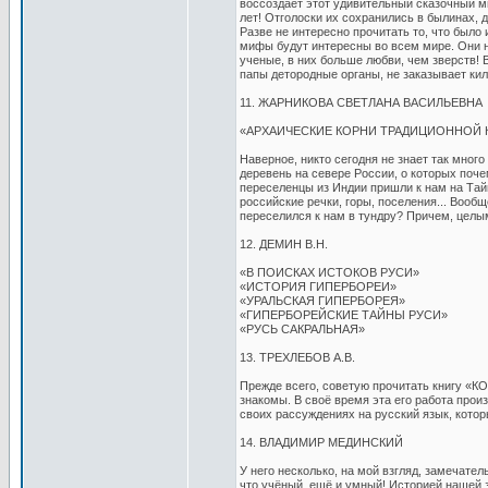
воссоздает этот удивительный сказочный ми
лет! Отголоски их сохранились в былинах, 
Разве не интересно прочитать то, что было
мифы будут интересны во всем мире. Они н
ученые, в них больше любви, чем зверств! 
папы детородные органы, не заказывает ки
11. ЖАРНИКОВА СВЕТЛАНА ВАСИЛЬЕВНА
«АРХАИЧЕСКИЕ КОРНИ ТРАДИЦИОННОЙ 
Наверное, никто сегодня не знает так много
деревень на севере России, о которых поч
переселенцы из Индии пришли к нам на Тайм
российские речки, горы, поселения... Вообщ
переселился к нам в тундру? Причем, цел
12. ДЕМИН В.Н.
«В ПОИСКАХ ИСТОКОВ РУСИ»
«ИСТОРИЯ ГИПЕРБОРЕИ»
«УРАЛЬСКАЯ ГИПЕРБОРЕЯ»
«ГИПЕРБОРЕЙСКИЕ ТАЙНЫ РУСИ»
«РУСЬ САКРАЛЬНАЯ»
13. ТРЕХЛЕБОВ А.В.
Прежде всего, советую прочитать книгу «
знакомы. В своё время эта его работа прои
своих рассуждениях на русский язык, котор
14. ВЛАДИМИР МЕДИНСКИЙ
У него несколько, на мой взгляд, замечател
что учёный, ещё и умный! Историей нашей з