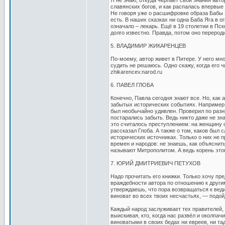
Я не знаю, откуда черпает свои знания авто
славянских богов, и как распалась впервы
Не говоря уже о расшифровке образа Бабы Я
есть. В наших сказках ни одна Баба Яга в о
означало – лекарь. Ещё в 19 столетии в Пск
долго известно. Правда, потом оно перероди
5. ВЛАДИМИР ЖИКАРЕНЦЕВ
По-моему, автор живет в Питере. У него мно
судить не решаюсь. Одно скажу, когда его
zhikarencev.narod.ru
6. ПАВЕЛ ГЛОБА
Конечно, Павла сегодня знают все. Но, как 
забытых исторических событиях. Например, 
был необычайно удивлен. Проверил по разны
постарались забыть. Ведь никто даже не зн
это считалось преступлением: на женщину 
рассказал Глоба. А также о том, каков был
исторических источниках. Только о них не 
времен и народов: не знаешь, как объяснит
называют Митрополитом. А ведь корень этог
7. ЮРИЙ ДМИТРИЕВИЧ ПЕТУХОВ
Надо прочитать его книжки. Только хочу пр
враждебности автора по отношению к другим
утверждаешь, что пора возвращаться к веди
виноват во всех твоих несчастьях, — подой
Каждый народ заслуживает тех правителей, к
выискивая, кто, когда нас развёл и околпа
виноватыми в своих бедах ни евреев, ни та