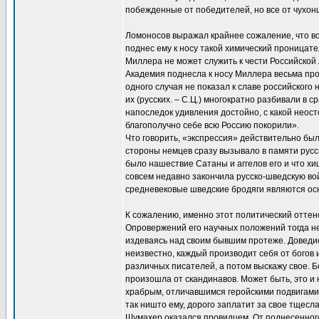
побежденные от победителей, но все от чухон
Ломоносов выражал крайнее сожаление, что во
поднес ему к носу такой химический проницател
Миллера не может служить к чести Российской 
Академия поднесла к носу Миллера весьма про
одного случая не показал к славе российского 
их (русских. – С.Ц.) многократно разбивали в 
напоследок удивления достойно, с какой нео
благополучно себе всю Россию покорили».
Что говорить, «экспрессия» действительно б
стороны немцев сразу вызывало в памяти русс
было нашествие Сатаны и аггелов его и что хи
совсем недавно закончила русско-шведскую вой
средневековые шведские бродяги являются ос
К сожалению, именно этот политический оттен
Опровержений его научных положений тогда не
издеваясь над своим бывшим протеже. Доведись
неизвестно, каждый производит себя от богов 
различных писателей, а потом выскажу свое. 
произошла от скандинавов. Может быть, это и 
храбрым, отличавшимся геройскими подвигами, 
так ништо ему, дорого заплатит за свое тщесла
Шумахер оказался провидцем. От поднесенног