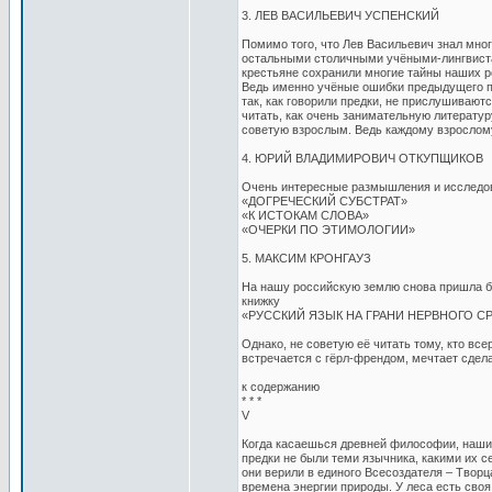
3. ЛЕВ ВАСИЛЬЕВИЧ УСПЕНСКИЙ
Помимо того, что Лев Васильевич знал мно
остальными столичными учёными-лингвистам
крестьяне сохранили многие тайны наших ро
Ведь именно учёные ошибки предыдущего по
так, как говорили предки, не прислушиваю
читать, как очень занимательную литерату
советую взрослым. Ведь каждому взрослому
4. ЮРИЙ ВЛАДИМИРОВИЧ ОТКУПЩИКОВ
Очень интересные размышления и исследова
«ДОГРЕЧЕСКИЙ СУБСТРАТ»
«К ИСТОКАМ СЛОВА»
«ОЧЕРКИ ПО ЭТИМОЛОГИИ»
5. МАКСИМ КРОНГАУЗ
На нашу российскую землю снова пришла бе
книжку
«РУССКИЙ ЯЗЫК НА ГРАНИ НЕРВНОГО С
Однако, не советую её читать тому, кто все
встречается с гёрл-френдом, мечтает сдел
к содержанию
* * *
V
Когда касаешься древней философии, наших
предки не были теми язычника, какими их с
они верили в единого Всесоздателя – Творца
времена энергии природы. У леса есть своя 