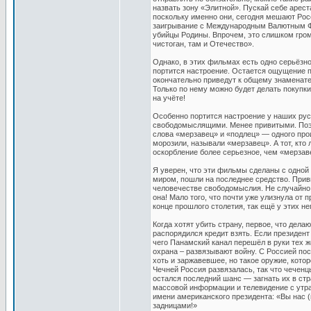
назвать зону «Элитной». Пускай себе арест
поскольку именно они, сегодня мешают Росс
заигрывание с Международным Валютным Фон
убийцы Родины. Впрочем, это слишком громк
чистоган, там и Отечество».
Однако, в этих фильмах есть одно серьёзно
портится настроение. Остается ощущение по
окончательно приведут к общему знаменател
Только по нему можно будет делать покупки,
на учёте!
Особенно портится настроение у наших ру
свободомыслящими. Менее привитыми. Поэт
слова «мерзавец» и «подлец» — одного прои
морозили, называли «мерзавец». А тот, кто
оскорбление более серьезное, чем «мерзавец
Я уверен, что эти фильмы сделаны с одной 
миром, пошли на последнее средство. Приви
человечестве свободомыслия. Не случайно 
она! Мало того, что почти уже улизнула от
конце прошлого столетия, так ещё у этих н
Когда хотят убить страну, первое, что делаю
распорядился кредит взять. Если президент 
чего Панамский канал перешёл в руки тех ж
охрана – развязывают войну. С Россией пос
хоть и заржавевшее, но такое оружие, котор
Чечней Россия развязалась, так что чеченцы
остался последний шанс — загнать их в стр
массовой информации и телевидение с утра 
имени американского президента: «Вы нас 
задницами!»