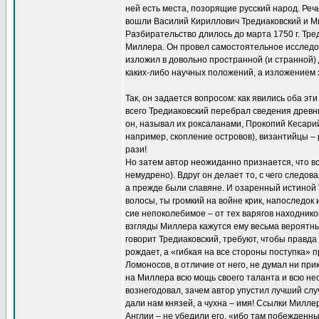
ней есть места, позорящие русский народ. Реч
вошли Василий Кириллович Тредиаковский и М
Разбирательство длилось до марта 1750 г. Тр
Миллера. Он провел самостоятельное исследо
изложил в довольно пространной (и странной) 
каких-либо научных положений, а изложением 
Так, он задается вопросом: как явились оба э
всего Тредиаковский перебрал сведения древн
он, называл их роксаланами, Прокопий Кесарий
например, скопление островов), византийцы – 
рази!
Но затем автор неожиданно признается, что вс
немудрено). Вдруг он делает то, с чего следов
а прежде были славяне. И озаренный истиной Т
волосы, ты громкий на войне крик, напоследок 
сие непоколебимое – от тех варягов находнико
взгляды Миллера кажутся ему весьма вероятны
говорит Тредиаковский, требуют, чтобы правд
рождает, а «гибкая на все стороны поступка» 
Ломоносов, в отличие от него, не думал ни пр
на Миллера всю мощь своего таланта и всю не
вознегодовал, зачем автор упустил лучший слу
дали нам князей, а чухна – имя! Ссылки Милл
Англии – не убедили его, «ибо там побежденн