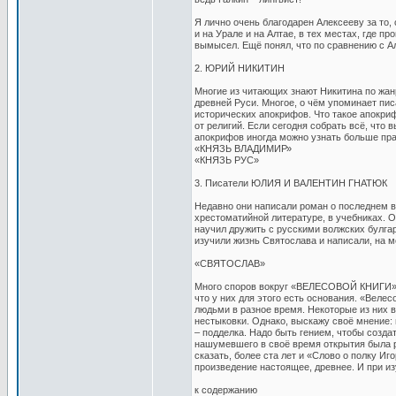
Я лично очень благодарен Алексееву за то, 
и на Урале и на Алтае, в тех местах, где пр
вымысел. Ещё понял, что по сравнению с А
2. ЮРИЙ НИКИТИН
Многие из читающих знают Никитина по жан
древней Руси. Многое, о чём упоминает писа
исторических апокрифов. Что такое апокри
от религий. Если сегодня собрать всё, что 
апокрифов иногда можно узнать больше пр
«КНЯЗЬ ВЛАДИМИР»
«КНЯЗЬ РУС»
3. Писатели ЮЛИЯ И ВАЛЕНТИН ГНАТЮК
Недавно они написали роман о последнем в
хрестоматийной литературе, в учебниках. О
научил дружить с русскими волжских булгар
изучили жизнь Святослава и написали, на м
«СВЯТОСЛАВ»
Много споров вокруг «ВЕЛЕСОВОЙ КНИГИ». 
что у них для этого есть основания. «Вел
людьми в разное время. Некоторые из них в
нестыковки. Однако, выскажу своё мнение:
– подделка. Надо быть гением, чтобы созда
нашумевшего в своё время открытия была р
сказать, более ста лет и «Слово о полку Иг
произведение настоящее, древнее. И при и
к содержанию