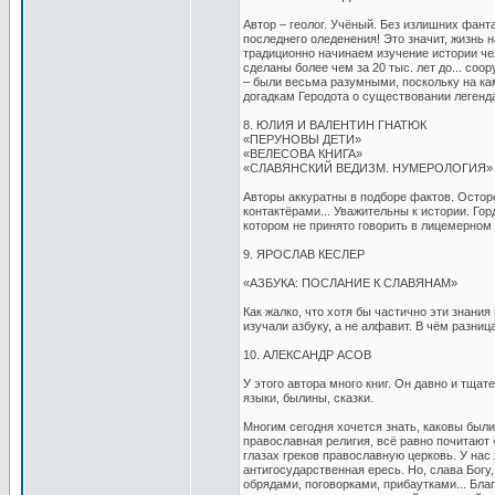
Автор – геолог. Учёный. Без излишних фант
последнего оледенения! Это значит, жизнь 
традиционно начинаем изучение истории чел
сделаны более чем за 20 тыс. лет до... со
– были весьма разумными, поскольку на ка
догадкам Геродота о существовании легенда
8. ЮЛИЯ И ВАЛЕНТИН ГНАТЮК
«ПЕРУНОВЫ ДЕТИ»
«ВЕЛЕСОВА КНИГА»
«СЛАВЯНСКИЙ ВЕДИЗМ. НУМЕРОЛОГИЯ»
Авторы аккуратны в подборе фактов. Остор
контактёрами... Уважительны к истории. Г
котором не принято говорить в лицемерном 
9. ЯРОСЛАВ КЕСЛЕР
«АЗБУКА: ПОСЛАНИЕ К СЛАВЯНАМ»
Как жалко, что хотя бы частично эти знани
изучали азбуку, а не алфавит. В чём разни
10. АЛЕКСАНДР АСОВ
У этого автора много книг. Он давно и тщат
языки, былины, сказки.
Многим сегодня хочется знать, каковы были 
православная религия, всё равно почитают 
глазах греков православную церковь. У нас
антигосударственная ересь. Но, слава Богу, 
обрядами, поговорками, прибаутками... Бла