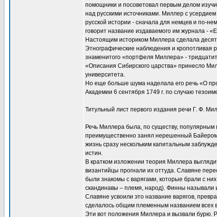
помощники и посоветовал первым делом изучит
над русскими источниками. Миллер с усердием 
русской истории - сначала для немцев и по-нем
говорит название издаваемого им журнала - «
Настоящим историком Миллера сделала десятил
Этнографические наблюдения и кропотливая ра
знаменитого «портфеля Миллера» - тридцатито
«Описания Сибирского царства» принесло Милл
университета.
Но еще больше шума наделала его речь «О пр
Академии 6 сентября 1749 г. по случаю тезоим
Титульный лист первого издания речи Г. Ф. Ми
Речь Миллера была, по существу, популярным 
преимущественно занял нерешенный Байером в
жизнь сразу нескольким капитальным заблужде
истин.
В кратком изложении теория Миллера выглядит 
византийцы прогнали их оттуда. Славяне пере
были знакомы с варягами, которые брали с ни
скандинавы – племя, народ). Финны называли и
Славяне усвоили это название варягов, преврат
сделалось общим племенным названием всех в
Эти вот положения Миллера и вызвали бурю. Ру