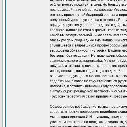
рублей вместо прежней тысячи. Но больше все
последующей научной деятельностью Миллера.
его носу пресловутый бодрящий состав, а поро
полученный урок он усвоил на всю жизнь. Впо
официальную точку зрения, тогда как в дейст
Грозного, однако не смел выразить свои взгля
Какой бы возмутительной ни казалась нам сего
глазах русских людей дикостью, вопиющим иска
случившееся с завравшимся профессором было
взглядов на обязанности историка. В одном ег
без веры, без государя». Не знаю, каким обр
званием русского историографа. Можно подумат
государь и отечество являются неплохим прил
исследованию только тогда, когда за дело бер
означает следующее: я желаю состоять в росс
содержании, я вовсе не хочу становиться русс
напротив, я останусь немцем и буду проповедо
считать образцом научной честности и объект
«руотси» переступил рамки приличия, которые
Общественное возбуждение, вызванное диспута
средством против повторения подобного сканд
мысль принадлежала И.И. Шувалову, придворн
указал императрице на него, как на человека,