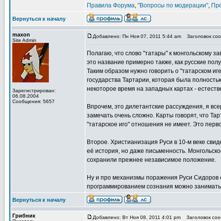
Правила Форума
,
"Вопросы по модерации"
,
Пр
Вернуться к началу
maxon
Добавлено: Пн Ноя 07, 2011 5:44 am
Заголовок сооб
Site Admin
Полагаю, что слово "татары" к монгольскому з
это название примерно также, как русские пол
Таким образом нужно говорить о "татарском иг
государства Тартарии, которая была полностью
некоторое время на западных картах - естеств
Зарегистрирован:
06.08.2004
Сообщения: 5657
Впрочем, это дилетантские рассуждения, я все
замечать очень сложно. Карты говорят, что Та
"татарское иго" отношения не имеет. Это перво
Второе. Христианизация Руси в 10-м веке свид
её история, но даже письменность. Монгольск
сохранили прежнее независимое положение.
Ну и про механизмы поражения Руси Сидоров с
программированием сознания можно заниматьс
Вернуться к началу
Грибник
Добавлено: Вт Ноя 08, 2011 4:01 pm
Заголовок сооб