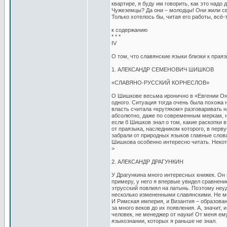
квартире, я буду им говорить, как это надо
Чужеземцы? Да они – молодцы! Они жили св
Только хотелось бы, читая его работы, всё-
к содержанию
* * *
IV
О том, что славянские языки близки к прая
1. АЛЕКСАНДР СЕМЕНОВИЧ ШИШКОВ
«СЛАВЯНО-РУССКИЙ КОРНЕСЛОВ»
О Шишкове весьма иронично в «Евгении Он
одного. Ситуация тогда очень была похожа
власть считала «крутяком» разговаривать 
абсолютно, даже по современным меркам, н
если б Шишков знал о том, какие раскопки
от праязыка, наследником которого, в перв
забрали от природных языков главные слов
Шишкова особенно интересно читать. Некото
>
2. АЛЕКСАНДР ДРАГУНКИН
У Драгункина много интересных книжек. Он 
примеру, у него я впервые увидел сравнени
этрусский повлиял на латынь. Поэтому неу
несколько измененными славянскими. Не мо
И Римская империя, и Византия – образован
за много веков до их появления. А, значит
человек, не менеджер от науки! От меня е
языкознании, которых я раньше не знал.