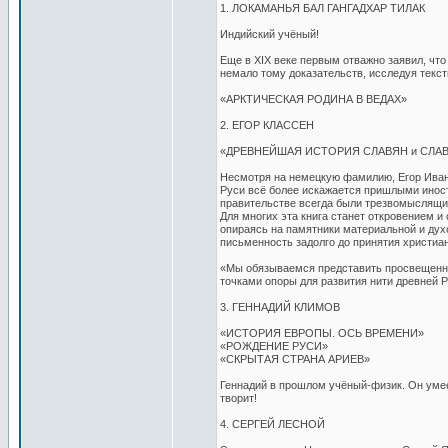
1. ЛОКАМАНЬЯ БАЛ ГАНГАДХАР ТИЛАК
Индийский учёный!
Еще в XIX веке первым отважно заявил, чт
немало тому доказательств, исследуя текс
«АРКТИЧЕСКАЯ РОДИНА В ВЕДАХ»
2. ЕГОР КЛАССЕН
«ДРЕВНЕЙШАЯ ИСТОРИЯ СЛАВЯН и СЛАВЯН
Несмотря на немецкую фамилию, Егор Ивано
Руси всё более искажается пришлыми иност
правительстве всегда были трезвомыслящие
Для многих эта книга станет откровением и
опираясь на памятники материальной и духо
письменность задолго до принятия христиа
«Мы обязываемся представить просвещенны
точками опоры для развития нити древней 
3. ГЕННАДИЙ КЛИМОВ
«ИСТОРИЯ ЕВРОПЫ. ОСЬ ВРЕМЕНИ»
«РОЖДЕНИЕ РУСИ»
«СКРЫТАЯ СТРАНА АРИЕВ»
Геннадий в прошлом учёный-физик. Он умеет
творит!
4. СЕРГЕЙ ЛЕСНОЙ