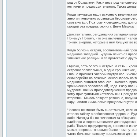
род от Создателя. Как и весь род человече
нет ничего предосудительного. Также делае
Когда изучаешь нашу исконную ведическую
энергии, невольно осознаешь бессилие сего
слова «мёд». Поэтому я сегодняшних доктор
каждый раз поздравляю их с Днем Мёдика!
Действительно, сегодняшняя западная меди
Почему? Потому, что она вылечивает челов
тонких энергий, которые в нём бушуют во в
Когда болезнь острая, воспалительный проц
медицине западной. Будешь лечиться праб
химические реакции, и те протекают с друго
Однако, есть болезни острые, а есть – хро
островоспалительных, а одно хроническое, 
Она не признает энергий внутри нас. Учёны
если перейти на лечение, основываясь на 
медицина лишится главного – бизнеса, приб
хронических заболеваний, надо. Раз у нас 
мудрость наших природоведических предков.
чему прислушаться хотелось бы! Прежде все
вторичны. Мысль создает резонанс, наруша
нарушаются химические процессы внутри о
Человек не может быть счастливым, если он
ставлю заботу о собственном здоровье. Буд
себе. Никогда бы не голосовал за обжирающи
наиболее интересные книжки для поддержан
раба. Только предупреждаю, хроники в изле
может, и просветляешься более, чем путеше
часто болезни человеку посылаются для тог