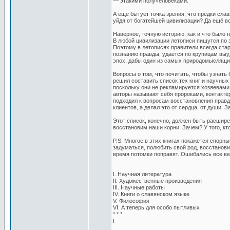
— этакими получеловеками.
А ещё бытует точка зрения, что предки слав
уйдя от богатейшей цивилизации? Да ещё вс
Наверное, точную историю, как и что было 
В любой цивилизации летописи пишутся по з
Поэтому в летописях правители всегда стара
познанию правды, удается по крупицам выу
эпох, дабы один из самых природомыслящих
Вопросы о том, что почитать, чтобы узнать
решил составить список тех книг и научных 
поскольку они не рекламируется хозяевами
авторы называют себя пророками, контактёр
подходил к вопросам восстановления правды
клиентов, а делал это от сердца, от души. 
Этот список, конечно, должен быть расшире
восстановим наши корни. Зачем? У того, кто
P.S. Многое в этих книгах покажется спорн
задуматься, полюбить свой род, восстановит
время потомки поправят. Ошибались все вел
I. Научная литература
II. Художественные произведения
III. Научные работы
IV. Книги о славянском языке
V. Философия
VI. А теперь для особо пытливых
* * *
I