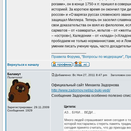
рогами», он в конце 1750-х гг. пришел в сове
историей. За короткое время он окончил три 
россов» и «О варягах руссах словенского звани
защищал Миллера. Теперь он заселил славянам
свои доказательства он взял из филологии, ес
сарматов – от «замарать», кельтов – от «желты
– «остров»), Каледонии – от «хлада» («Хладон
прободаем не только норманнистами, но и Лом
умении писать ученую чушь, часто досадитель
_________________
Правила Форума
,
"Вопросы по модерации"
,
Пр
Вернуться к началу
Баламут
Добавлено: Вс Ноя 27, 2011 8:47 pm
Заголовок сооб
Политолог
Официальный сайт Михаила Задорнова
http://www.zadornov.net/az-buki-vedi/
Сообщение Задорнова особенно полезно спис
Цитата:
Зарегистрирован: 29.11.2009
Сообщения: 1929
АЗ... БУКИ… ВЕДИ…
Много людей спрашивают меня сегодня о том
которой постарались стереть память тради
сегодня принято считать, что до прихода 