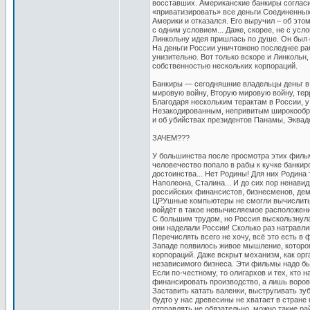
восставших. Американские банкиры согласи
«приватизировать» все деньги Соединенных
Америки и отказался. Его выручил – об этом
с одним условием... Даже, скорее, не с усл
Линкольну идея пришлась по душе. Он был 
На деньги России уничтожено последнее ра
унизительно. Вот только вскоре и Линкольн,
собственностью нескольких корпораций.
Банкиры — сегодняшние владельцы деньг 
мировую войну, Вторую мировую войну, терр
Благодаря нескольким терактам в России, у
Незакодированным, непривитым широкообра
и об убийствах президентов Панамы, Эквад
ЗАЧЕМ???
У большинства после просмотра этих фильмо
человечество попало в рабы к кучке банкиро
достоинства... Нет Родины! Для них Родина 
Наполеона, Сталина... И до сих пор ненави
российских финансистов, бизнесменов, дем
ЦРУшные компьютеры не смогли вычислить т
войдёт в такое невычисляемое расположени
С большим трудом, но Россия выскользнула
они наделали России! Сколько раз натравли
Перечислять всего не хочу, всё это есть в 
Западе появилось живое мышление, котором
корпораций. Даже вскрыт механизм, как орг
независимого бизнеса. Эти фильмы надо бы
Если по-честному, то олигархов и тех, кто
финансировать производство, а лишь ворова
Заставить катать валенки, выстругивать зу
будто у нас древесины не хватает в стране 
отправлять не обязательно, можно такие ра