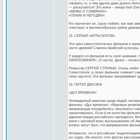
говорить то, о чём другие даже думать боят
— раскупаются! Это книги – лекарства! Они
«МИФЫ О СЛАВЯНАХ»
«ГЕНИИ И НЕГОДЯИ»
Кто прочитает их, сразу поймёт, как нам з
электорат, в винтикообразных рабов демокр
15. СЕРИАЛ «ИГРЫ БОГОВ»
Это цикл самостоятельных фильмов в жанре
свете древней Славяно-Арийской культуры.
У каждого из фильмов есть своё название.
ОБРАЗОВАНИЯ». (3 части). Далее – посм
Режиссёр СЕРГЕЙ СТРИЖАК. Очень любит сво
Севастополе, в своих фильмах снимает сам
чему научить! Эти фильмы завораживают д
16. ПИТЕР ДЖОЗЕФ
«ДУХ ВРЕМЕНИ»
Неожиданный ажиотаж среди людей, интере
фильмы: «Дух времени», «Мировые религии»
американцам понадобилось «высекать» сам
замалчивались. Если б не качество фильмов
администрации российского президента. Мн
меня с критикой моих высказываниях об А
вопрос могут быть эти американские филь
Интересно, что в российских энциклопедиях
ых годов, обо многих этих фактах рассказы