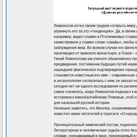
Ломоносов хотел своим трудом «открыть миру д
упрекнуть его за эту «тенденцию». Да, в свое
например, видел славян в Птолемеевых ставан
заимствовали у славян слово «скифы», якобы 
заблуждения века. Во всяком случае его филол
производил от мужского монастыря, а Псков – о
Гений Ломоносова как ученого обыкновенно про
предвидения, постижении будущих путей науки
нашедшие фактическое подтверждение гораздо
становится известным его имя – современная 
и антропология согласилась с ним; он указал 
сегодня нет ни одного исследования по религи
самое случилось, когда Ломоносов подошел к 
историков к южнобалтийскому Поморью, этой о
для начальной русской истории.
Нелишне заметить, что Миллер, ознакомившись 
известил своих читателей в трактате «О народа
Проницательный химический состав, поднесен
Литературная и человеческая судьба этого бе
словам, «ненавидимый в лице, презираемый в 