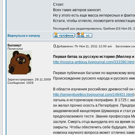
Стоит.
Всех таких авторов заносит.
Но у этого есть еще масса интересных и факто
Кстати, чтобы отлегло, посмотрите иллюстации 
Последний раз редактировалось: Грибник (Сб Ноя 26, 2
Вернуться к началу
Баламут
Добавлено: Пт Ноя 11, 2011 12:00 am
Заголовок соо
Политолог
Первая битва за русскую историю (Миллер и
http://rossica-antiqua.livejournal.com/333390.html
Первая публичная баталия по варяжскому воп
Происхождение русского народа и русского им
Зарегистрирован: 29.11.2009
Сообщения: 1929
В области изучения российских древностей он б
http://sergeytsvetkov.livejournal.com/148401.html
латынь и историческую географию. В 1725 г. ак
он желал прочно осесть в Петербурге. Предп
академической канцелярии Шумахера и стал ух
предполагаемого тестя. Звание профессора Мил
заслуги. Смерть отца вынудила его на время о
закрыты. Чтобы обеспечить себе будущее, Мил
новизна научного вопроса может отлично замени