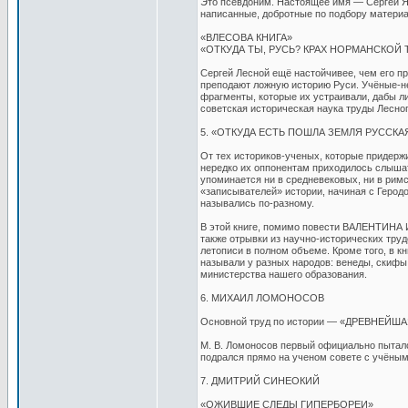
Это псевдоним. Настоящее имя — Сергей Як
написанные, добротные по подбору материал
«ВЛЕСОВА КНИГА»
«ОТКУДА ТЫ, РУСЬ? КРАХ НОРМАНСКОЙ
Сергей Лесной ещё настойчивее, чем его пр
преподают ложную историю Руси. Учёные-не
фрагменты, которые их устраивали, дабы л
советская историческая наука труды Лесног
5. «ОТКУДА ЕСТЬ ПОШЛА ЗЕМЛЯ РУССКА
От тех историков-ученых, которые придерж
нередко их оппонентам приходилось слышать
упоминается ни в средневековых, ни в римс
«записывателей» истории, начиная с Геродо
назывались по-разному.
В этой книге, помимо повести ВАЛЕНТИНА
также отрывки из научно-исторических тру
летописи в полном объеме. Кроме того, в кн
называли у разных народов: венеды, скифы.
министерства нашего образования.
6. МИХАИЛ ЛОМОНОСОВ
Основной труд по истории — «ДРЕВНЕЙ
М. В. Ломоносов первый официально пыталс
подрался прямо на ученом совете с учёным
7. ДМИТРИЙ СИНЕОКИЙ
«ОЖИВШИЕ СЛЕДЫ ГИПЕРБОРЕИ»