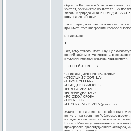
Однако в России всё больше нарождается се
зрителя, российского обывателя – их после
любовь к природе и наше ПРАВДОСЛАВИЕ! Ве
есть только в России.
Так что предлагаю эти фильмы смотреть и о
принимать того настроения, которое пытаю
к содержанию
* * *
II
Тем, кому тяжело читать научную литерату
российской были. Несмотря на разножанров
мною книг немало полезных «витаминок».
1. СЕРГЕЙ АЛЕКСЕЕВ
Серия книг Сокровища Валькирии:
«СТОЯЩИЙ У СОЛНЦА»
«СТРАГА СЕВЕРА»
«ПРАВДА И ВЫМЫСЕЛ»
«ВОЛЧЬЯ ХВАТКА-1»
«ВОЛЧЬЯ ХВАТКА-2»
«РОКОВОЙ СРОК»
«МУТАНТЫ»
«РОССИЯ: МЫ И МИР» (роман-эссе)
Жалко, что большинство людей сегодня увл
нечистотная хрень про Рублевское шоссе и 
в среде творческой московской интеллиген
Галкину. Максим уезжал кататься на лыжах и
прохоровско-проституционного скандала, и 
ведь Галкин – лингвист!