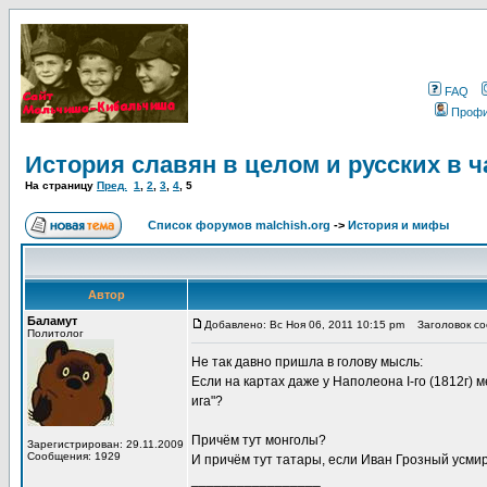
FAQ
Проф
История славян в целом и русских в ч
На страницу
Пред.
1
,
2
,
3
,
4
,
5
Список форумов malchish.org
->
История и мифы
Автор
Баламут
Добавлено: Вс Ноя 06, 2011 10:15 pm
Заголовок соо
Политолог
Не так давно пришла в голову мысль:
Если на картах даже у Наполеона I-го (1812г)
ига"?
Причём тут монголы?
Зарегистрирован: 29.11.2009
Сообщения: 1929
И причём тут татары, если Иван Грозный усми
_________________