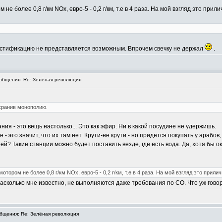
 более 0,8 г/км NOx, евро-5 - 0,2 г/км, т.е в 4 раза. На мой взгляд это прили
истификацию не представляется возможным. Впрочем свечку не держал
.
бщения: Re: Зелёная революция
хранив монополию.
ния - это вещь настолько... Это как эфир. Ни в какой посудине не удержишь.
тае - это значит, что их там нет. Крути-не крути - но придется покупать у араб
ей? Такие станции можно будет поставить везде, где есть вода. Да, хотя бы 
тором не более 0,8 г/км NOx, евро-5 - 0,2 г/км, т.е в 4 раза. На мой взгляд это прилич
асколько мне известно, не выполняются даже требования по СО. Что уж говор
бщения: Re: Зелёная революция