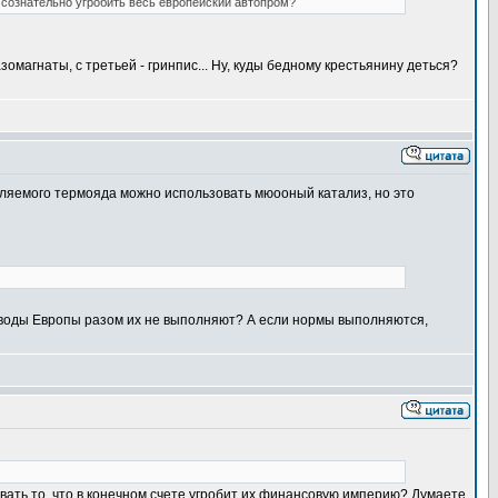
сознательно угробить весь европейский автопром?
зомагнаты, с третьей - гринпис... Ну, куды бедному крестьянину деться?
авляемого термояда можно использовать мюооный катализ, но это
озаводы Европы разом их не выполняют? А если нормы выполняются,
ать то, что в конечном счете угробит их финансовую империю? Думаете,