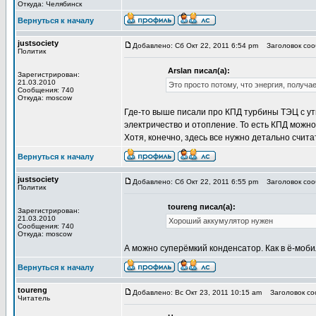
Откуда: Челябинск
Вернуться к началу
justsociety
Добавлено: Сб Окт 22, 2011 6:54 pm
Заголовок соо
Политик
Arslan писал(а):
Зарегистрирован:
21.03.2010
Это просто потому, что энергия, получа
Сообщения: 740
Откуда: moscow
Где-то выше писали про КПД турбины ТЭЦ с ут
электричество и отопление. То есть КПД можно
Хотя, конечно, здесь все нужно детально считат
Вернуться к началу
justsociety
Добавлено: Сб Окт 22, 2011 6:55 pm
Заголовок соо
Политик
toureng писал(а):
Зарегистрирован:
21.03.2010
Хороший аккумулятор нужен
Сообщения: 740
Откуда: moscow
А можно суперёмкий конденсатор. Как в ё-моби
Вернуться к началу
toureng
Добавлено: Вс Окт 23, 2011 10:15 am
Заголовок соо
Читатель