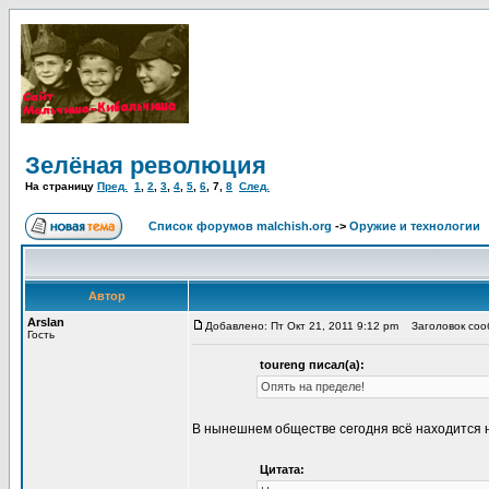
Зелёная революция
На страницу
Пред.
1
,
2
,
3
,
4
,
5
,
6
,
7
,
8
След.
Список форумов malchish.org
->
Оружие и технологии
Автор
Arslan
Добавлено: Пт Окт 21, 2011 9:12 pm
Заголовок сооб
Гость
toureng писал(а):
Опять на пределе!
В нынешнем обществе сегодня всё находится на
Цитата: