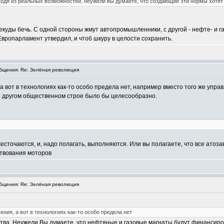
дя из реальных возможностей, неужели вы думаете, что создающие эти нормы хотят 
некуды бечь. С одной стороны жмут автопромышленники, с другой - нефте- и га
Европарламент утвердил, и чтоб шкуру в целости сохранить.
щения: Re: Зелёная революция
 вот в технологиях как-то особо предела нет, например вместо того же упр
и другом общественном строе было бы целесообразно.
ужесточаются, и, надо полагать, выполняются. Или вы полагаете, что все ат
ствования моторов
щения: Re: Зелёная революция
ия, а вот в технологиях как-то особо предела нет
ва. Неужели Вы думаете, что нефтяные и газовые магнаты будут финансиров