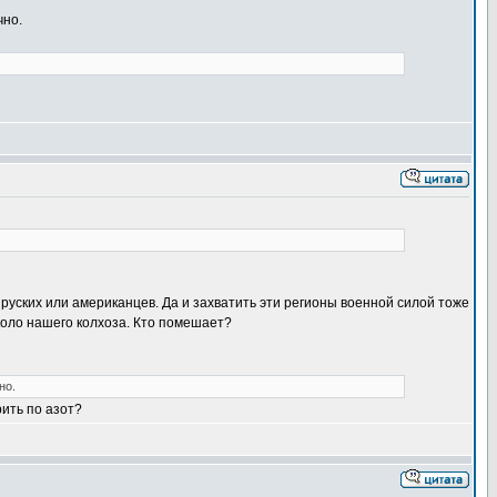
чно.
ов, руских или американцев. Да и захватить эти регионы военной силой тоже
около нашего колхоза. Кто помешает?
но.
ить по азот?