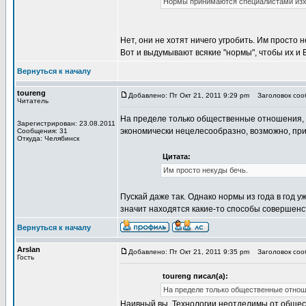
Нормы принимаются специалистами изхо
Нет, они не хотят ничего угробить. Им просто 
Вот и выдумывают всякие "нормы", чтобы их и 
Вернуться к началу
toureng
Добавлено: Пт Окт 21, 2011 9:29 pm
Заголовок сооб
Читатель
На пределе только общественные отношения, а
Зарегистрирован: 23.08.2011
экономически нецелесообразно, возможно, пр
Сообщения: 31
Откуда: Челябинск
Цитата:
Им просто некуды бечь.
Пускай даже так. Однако нормы из года в год 
значит находятся какие-то способы совершен
Вернуться к началу
Arslan
Добавлено: Пт Окт 21, 2011 9:35 pm
Заголовок сооб
Гость
toureng писал(а):
На пределе только общественные отношен
Наивный вы. Технологии неотделимы от общест