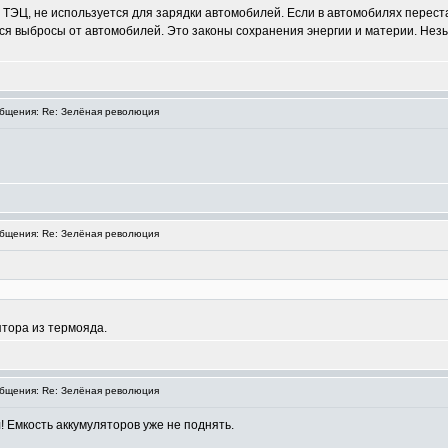
т ТЭЦ, не используется для зарядки автомобилей. Если в автомобилях перес
тся выбросы от автомобилей. Это законы сохранения энергии и материи. Нез
бщения: Re: Зелёная революция
бщения: Re: Зелёная революция
ятора из термояда.
бщения: Re: Зелёная революция
 Емкость аккумуляторов уже не поднять.