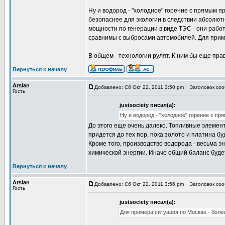
Ну и водород - "холодное" горение с прямым п
безопаснее для экологии в следствии абсолют
мощности по генерации в виде ТЭС - они работ
сравнимы с выбросами автомобилей. Для приме
В общем - технологии рулят. К ним бы еще пра
Вернуться к началу
Arslan
Добавлено: Сб Окт 22, 2011 3:50 pm
Заголовок соо
Гость
justsociety писал(а):
Ну и водород - "холодное" горение с п
До этого еще очень далеко. Топливные элементы
придется до тех пор, пока золото и платина бу
Кроме того, производство водорода - весьма э
химической энергии. Иначе общий баланс буде
Вернуться к началу
Arslan
Добавлено: Сб Окт 22, 2011 3:56 pm
Заголовок соо
Гость
justsociety писал(а):
Для примера ситуация по Москве - более