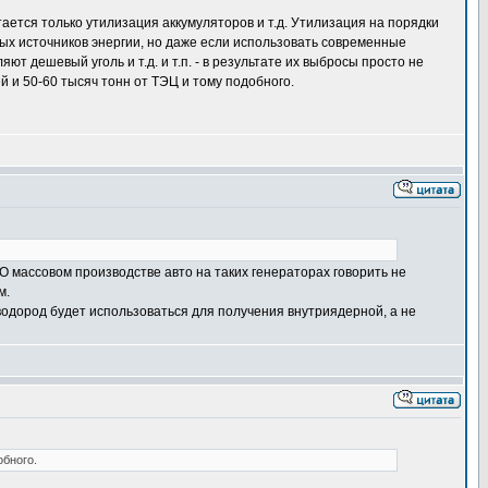
ается только утилизация аккумуляторов и т.д. Утилизация на порядки
ных источников энергии, но даже если использовать современные
 дешевый уголь и т.д. и т.п. - в результате их выбросы просто не
 и 50-60 тысяч тонн от ТЭЦ и тому подобного.
 О массовом производстве авто на таких генераторах говорить не
м.
 водород будет использоваться для получения внутриядерной, а не
обного.