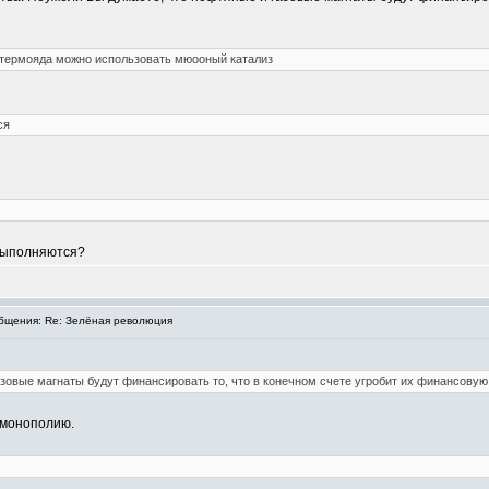
 термояда можно использовать мюооный катализ
ся
 выполняются?
щения: Re: Зелёная революция
зовые магнаты будут финансировать то, что в конечном счете угробит их финансову
 монополию.