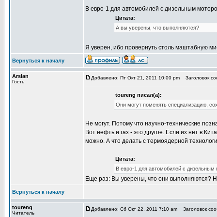
В евро-1 для автомобилей с дизельным мотором не
Цитата:
А вы уверены, что выполняются?
Я уверен, ибо провернуть столь маштабную м
Вернуться к началу
Arslan
Добавлено: Пт Окт 21, 2011 10:00 pm
Заголовок соо
Гость
toureng писал(а):
Они могут поменять специализацию, со
Не могут. Потому что научно-технические позна
Вот нефть и газ - это другое. Если их нет в Ки
можно. А что делать с термоядерной технологи
Цитата:
В евро-1 для автомобилей с дизельным мо
Еще раз: Вы уверены, что они выполняются? Н
Вернуться к началу
toureng
Добавлено: Сб Окт 22, 2011 7:10 am
Заголовок соо
Читатель