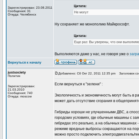
Цитата:
Зарегистрирован: 23.08.2011
Сообщения: 31
Не могут
Откуда: Челябинск
Ну сохраняет же монополию Майкрософт.
Цитата:
Еще раз: Вы уверены, что они выполняю
Выполняются даже у нас, не говоря уже о
загр
Вернуться к началу
justsociety
Добавлено: Сб Окт 22, 2011 12:35 pm
Заголовок со
Политик
Если вернуться к "зелени" :
Зарегистрирован:
21.03.2010
Сообщения: 740
Экологичность и экономичность могут быть в 
Откуда: moscow
может дать отсутствие сгорания в общеприня
Гибриды хороши не улучшенными ДВС, а способ
городских условиях, где обычные машины с зая
гибридах это реально, а на обычных машинах -
режиме вредные выбросы сокращаются на порядк
можно просто подключить электродвигатель/ге