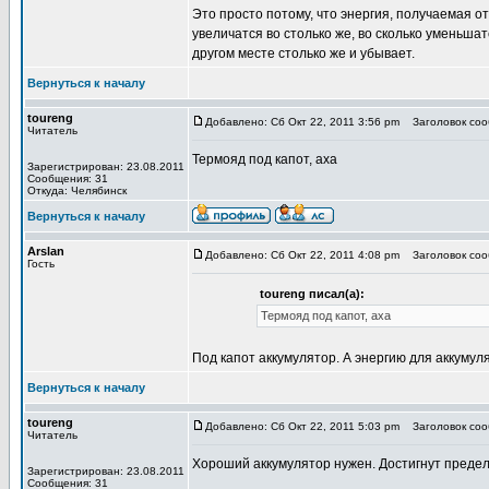
Это просто потому, что энергия, получаемая о
увеличатся во столько же, во сколько уменьша
другом месте столько же и убывает.
Вернуться к началу
toureng
Добавлено: Сб Окт 22, 2011 3:56 pm
Заголовок соо
Читатель
Термояд под капот, аха
Зарегистрирован: 23.08.2011
Сообщения: 31
Откуда: Челябинск
Вернуться к началу
Arslan
Добавлено: Сб Окт 22, 2011 4:08 pm
Заголовок соо
Гость
toureng писал(а):
Термояд под капот, аха
Под капот аккумулятор. А энергию для аккумул
Вернуться к началу
toureng
Добавлено: Сб Окт 22, 2011 5:03 pm
Заголовок соо
Читатель
Хороший аккумулятор нужен. Достигнут предел!
Зарегистрирован: 23.08.2011
Сообщения: 31