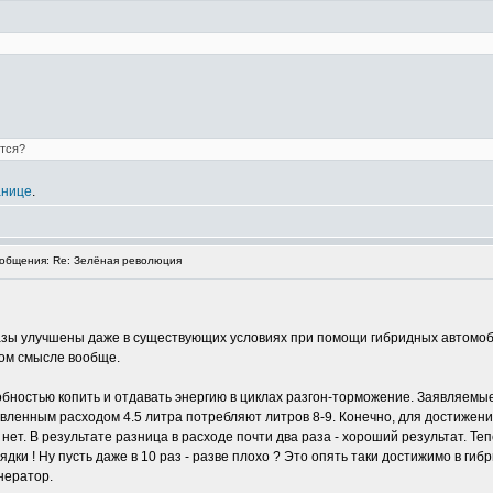
тся?
анице
.
общения: Re: Зелёная революция
разы улучшены даже в существующих условиях при помощи гибридных автомоби
том смысле вообще.
ностью копить и отдавать энергию в циклах разгон-торможение. Заявляемые
вленным расходом 4.5 литра потребляют литров 8-9. Конечно, для достижени 
 нет. В результате разница в расходе почти два раза - хороший результат. Т
и ! Ну пусть даже в 10 раз - разве плохо ? Это опять таки достижимо в ги
нератор.