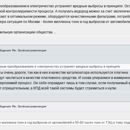
реобразованием в электричество устраняет вредные выбросы в принципе. Ост
ной контролируемости процесса. А получать водород можно за счет экологич
ают в оптимальном режиме, оборудуются качественными фильтрами, потребляют
ра ситуация по Москве - более миллиона тонн в год выбросов от автомобилей
вильную организацию общества ...
бщения: Re: Зелёная революция
рямым преобразованием в электричество устраняет вредные выбросы в принципе
 очень дороги, так как в них в качестве катализатора используется платина.
дут числиться в качестве платежного средства. И снова упираемся в коммуниз
нергоемкий процесс. Он себя оправдает лишь в том случае, если получаемый
т отрицательным, а КПД всей такой системы будет стремиться к нулю.
бщения: Re: Зелёная революция
 миллиона тонн в год выбросов от автомобилей и 50-60 тысяч тонн от ТЭЦ и тому под